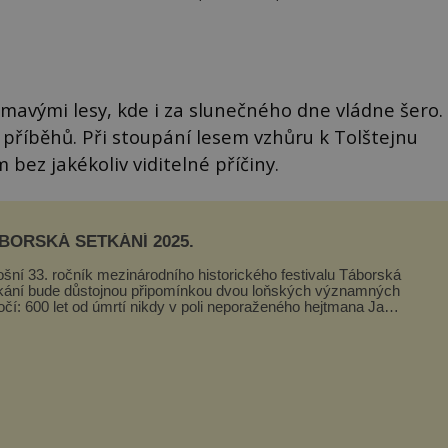
tmavými lesy, kde i za slunečného dne vládne šero.
 příběhů. Při stoupání lesem vzhůru k Tolštejnu
bez jakékoliv viditelné příčiny.
BORSKÁ SETKÁNÍ 2025.
ošní 33. ročník mezinárodního historického festivalu Táborská
kání bude důstojnou připomínkou dvou loňských významných
očí: 600 let od úmrtí nikdy v poli neporaženého hejtmana Jana
y z Tr...