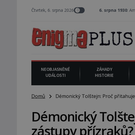
Čtvrtek, 6. srpna 2026
6. srpna 1930
: Americký vrchní sou
NEOBJASNĚNÉ
ZÁHADY
UDÁLOSTI
HISTORIE
Domů
Démonický Tolštejn: Proč přitahuje
Démonický Tolštej
zástupy přízraků?