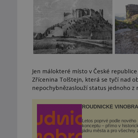
Jen málokteré místo v České republic
Zřícenina Tolštejn, která se tyčí nad ob
nepochybnězaslouží status jednoho z ne
ROUDNICKÉ VINOBRA
Letos poprvé podle nového
konceptu – přímo v histori
jádru města a pro všechny 
zdarma. Hlavní program se