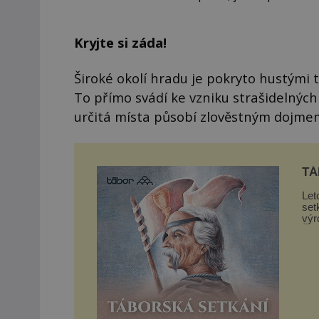
Kryjte si záda!
Široké okolí hradu je pokryto hustými 
To přímo svádí ke vzniku strašidelných
určitá místa působí zlověstným dojmem 
TÁ
Let
set
výr
Žižk