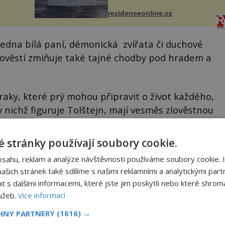
detailu představuje značka Fendi
ově
Casa, kterou byly vybaveny její
ohou
rezidenceonline.cz
paluby. Monacký přístav nabízí
každoročn...
edna bílá paní, démonická zvířata či duchové
pověstí zmiňuje také tajné chodby pod hradem a
raky, které prý mohou připravit o život každého,
v nichž figuruje Tolštejn, mají vesměs zlověstnou
olí ocitá v zajetí negativních energií?
 stránky používají soubory cookie.
bsahu, reklam a analýze návštěvnosti používáme soubory cookie. 
šich stránek také sdílíme s našimi reklamními a analytickými partn
s dalšími informacemi, které jste jim poskytli nebo které shromá
lužeb.
Více informací
CHNY PARTNERY
(1616) →