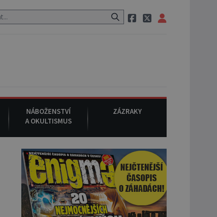
raci, pak si na ulici zavolá taxi, nasedne do něj a už ho nikdy nikdo 
NÁBOŽENSTVÍ
ZÁZRAKY
A OKULTISMUS