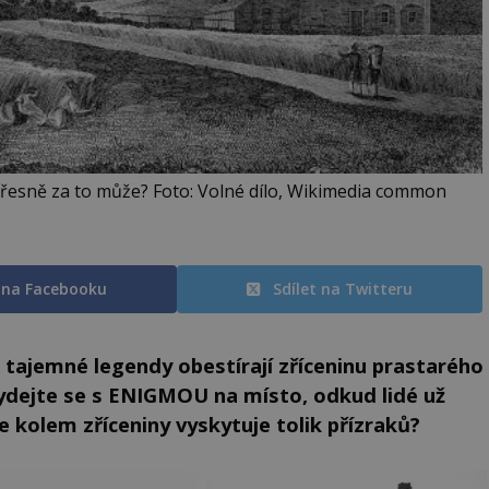
 přesně za to může? Foto: Volné dílo, Wikimedia common
t na Facebooku
Sdílet na Twitteru
 tajemné legendy obestírají zříceninu prastarého
Vydejte se s ENIGMOU na místo, odkud lidé už
se kolem zříceniny vyskytuje tolik přízraků?