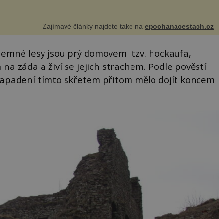
Zajímavé články najdete také na
epochanacestach.cz
 temné lesy jsou prý domovem tzv. hockaufa,
na záda a živí se jejich strachem. Podle pověstí
K napadení tímto skřetem přitom mělo dojít koncem