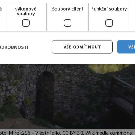
é
Výkonové
Soubory cílení
Funkční soubory
soubory
ODROBNOSTI
VŠE ODMÍTNOUT
VŠ
Foto: Mirek256 – Vlastní dílo, CC BY 3.0, Wikimedia commons