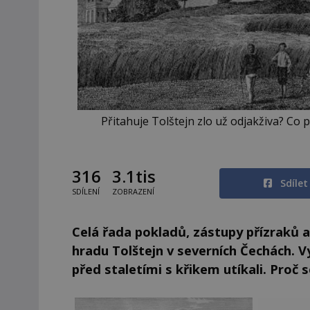
Přitahuje Tolštejn zlo už odjakživa? Co
316
3.1tis
Sdíle
SDÍLENÍ
ZOBRAZENÍ
Celá řada pokladů, zástupy přízraků a
hradu Tolštejn v severních Čechách. 
před staletími s křikem utíkali. Proč 