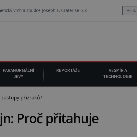
dce Joseph F. Crater se 6. srpna 1930 navečeří ve své oblíbené restau
PARANORMÁLNÍ
REPORTÁŽE
VESMÍR A
JEVY
TECHNOLOGIE
 zástupy přízraků?
n: Proč přitahuje