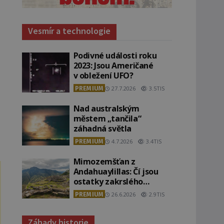
Vesmír a technologie
Podivné události roku
2023: Jsou Američané
v obležení UFO?
PREMIUM
27.7.2026
3.5TIS
Nad australským
městem „tančila“
záhadná světla
PREMIUM
4.7.2026
3.4TIS
Mimozemšťan z
Andahuaylillas: Čí jsou
ostatky zakrslého
stvoření s ohromnou
PREMIUM
26.6.2026
2.9TIS
lebkou?
Záhady historie