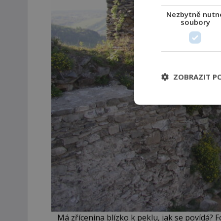
Nezbytně nutn
soubory
ZOBRAZIT P
Má zřícenina blízko k peklu, jak se povídá? 