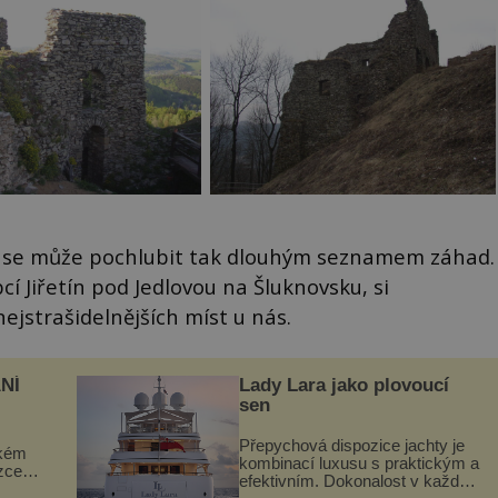
e se může pochlubit tak dlouhým seznamem záhad.
cí Jiřetín pod Jedlovou na Šluknovsku, si
jstrašidelnějších míst u nás.
NÍ
Lady Lara jako plovoucí
sen
Přepychová dispozice jachty je
ckém
kombinací luxusu s praktickým a
zcela
efektivním. Dokonalost v každém