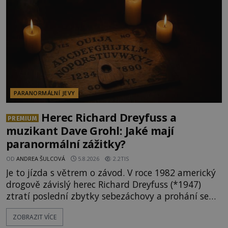
PARANORMÁLNÍ JEVY
Herec Richard Dreyfuss a
PREMIUM
muzikant Dave Grohl: Jaké mají
paranormální zážitky?
OD
ANDREA ŠULCOVÁ
5.8.2026
2.2TIS
Je to jízda s větrem o závod. V roce 1982 americký
drogově závislý herec Richard Dreyfuss (*1947)
ztratí poslední zbytky sebezáchovy a prohání se
po silnicích ve svém mercedesu jako utržený ze
ZOBRAZIT VÍCE
řetězu. Vše vyvrcholí katastrofou, když to Dreyfuss