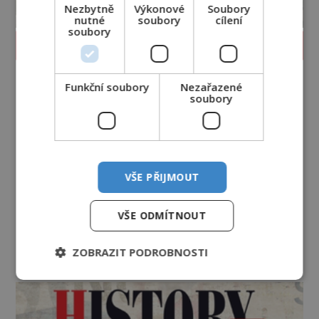
Nezbytně
Výkonové
Soubory
nutné
soubory
cílení
soubory
PROLISTOVAT ČASOPIS
Funkční soubory
Nezařazené
soubory
VŠE PŘIJMOUT
VŠE ODMÍTNOUT
ZOBRAZIT PODROBNOSTI
reklama