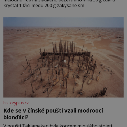
krystal 1 lžíci medu 200 g zakysané sm
historyplus.cz
Kde se v čínské poušti vzali modroocí
blonďáci?
V poušti Taklamakan byla koncem minulého století