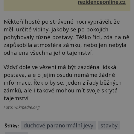
vypadá její domov právě takto? Interié...
rezidenceonline.cz
Někteří hosté po strávené noci vyprávěli, že
měli určité vidiny, jakoby se po pokojích
pohybovaly různé postavy. Těžko říci, zda na ně
zapůsobila atmosféra zámku, nebo jen nebyla
odhalena všechna jeho tajemství.
Vždyť dole ve vězení má být zazděna lidská
postava, ale o jejím osudu nemáme žádné
informace. Řeklo by se, jeden z řady běžných
zámků, ale i takové mohou mít svoje skrytá
tajemství.
Foto: wikipedie.org
duchové paranormální jevy
stavby
Štítky: