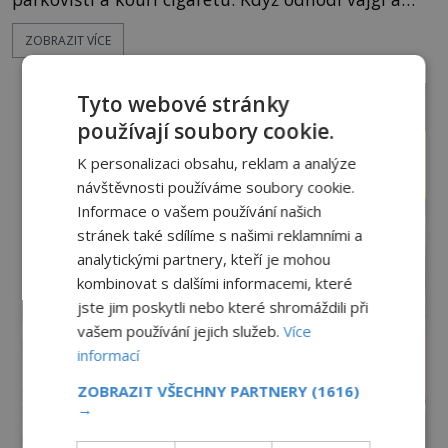
chystá se nastoupit do auta, přijdou k němu dva
ZOBRAZIT VÍCE
mladí chlapci, kterým může být okolo 14 let.
„Pane, byl byste tak laskav a svezl nás domů? Je to
pouhých několik minut od tohoto parkoviště,“
Tyto webové stránky
zeptá se suverénně jeden z nich. P
používají soubory cookie.
K personalizaci obsahu, reklam a analýze
návštěvnosti používáme soubory cookie.
Informace o vašem používání našich
stránek také sdílíme s našimi reklamními a
analytickými partnery, kteří je mohou
kombinovat s dalšími informacemi, které
jste jim poskytli nebo které shromáždili při
vašem používání jejich služeb.
Více
informací
ZOBRAZIT VŠECHNY PARTNERY
(1616)
→