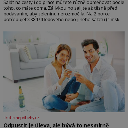
Salát na cesty i do práce můžete různě obměňovat podle
toho, co máte doma. Zálivkou ho zalijte až těsně před
podáváním, aby zeleninu nerozmočila. Na 2 porce
potřebujete: ✿ 1/4 ledového nebo jiného salátu (římský
salát, polníček…) ✿ 1 malá konzerva kukuřice ✿ ½
okurky ✿ 2 rajčata Zálivka: ✿ 4 lžíce olivového oleje ✿ 1
lžíci citronové šťávy ✿ ½ stroužku
skutecnepribehy.cz
Odpustit je úleva, ale bývá to nesmírně