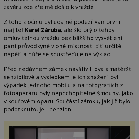
závěru zde zřejmě došlo k vraždě.
Z toho zločinu byl údajně podezříván první
majitel
Karel Záruba
, ale šlo prý o tehdy
omluvitelnou vraždu bez bližšího vysvětlení. I
paní průvodkyně v oné místnosti cítí určité
napětí a hůře se soustřeďuje na výklad.
Před nedávnem zámek navštívili dva amatérští
senzibilové a výsledkem jejich snažení byl
výpadek jednoho mobilu a na fotografiích z
fotoaparátu byly nepochopitelné šmouhy, jako
v kouřovém oparu. Součástí zámku, jak již bylo
podotknuto, je i penzion.