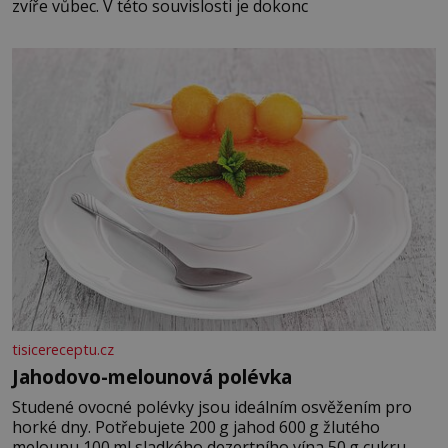
zvíře vůbec. V této souvislosti je dokonc
tisicereceptu.cz
Jahodovo-melounová polévka
Studené ovocné polévky jsou ideálním osvěžením pro
horké dny. Potřebujete 200 g jahod 600 g žlutého
melounu 100 ml sladkého dezertního vína 50 g cukru