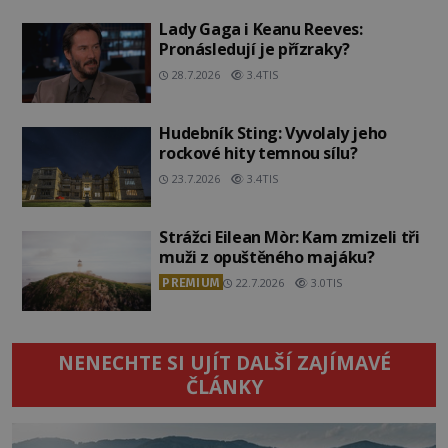
Lady Gaga i Keanu Reeves:
Pronásledují je přízraky?
28.7.2026
3.4TIS
Hudebník Sting: Vyvolaly jeho
rockové hity temnou sílu?
23.7.2026
3.4TIS
Strážci Eilean Mòr: Kam zmizeli tři
muži z opuštěného majáku?
PREMIUM
22.7.2026
3.0TIS
NENECHTE SI UJÍT DALŠÍ ZAJÍMAVÉ
ČLÁNKY