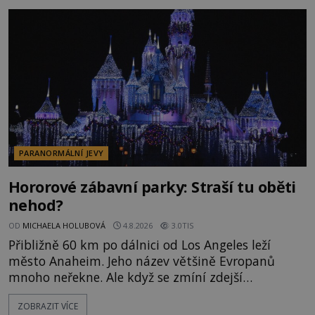
napálí v plné rychlosti do stromu! Policie ve vraku
následně nalezne schovaný kokain. Tímto
momentem se slavnému
PARANORMÁLNÍ JEVY
Hororové zábavní parky: Straší tu oběti
nehod?
OD
MICHAELA HOLUBOVÁ
4.8.2026
3.0TIS
Přibližně 60 km po dálnici od Los Angeles leží
město Anaheim. Jeho název většině Evropanů
mnoho neřekne. Ale když se zmíní zdejší
Disneyland, je hned jasno. Zábavní park vyroste na
ZOBRAZIT VÍCE
poklidném místě bývalého sadu pomerančovníků.