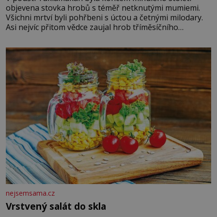
objevena stovka hrobů s téměř netknutými mumiemi.
Všichni mrtví byli pohřbeni s úctou a četnými milodary.
Asi nejvíc přitom vědce zaujal hrob tříměsíčního
chlapečka s modrou filcovou čapkou, z níž se draly
blonďaté vlásky. Fakt, že jsou těla dávných lidí nesmírně
dobře zachovalá, přičítají odborníci zdejším klimatickým
podmínkám. Sucho, prosolené písky a extrémně
nejsemsama.cz
Vrstvený salát do skla