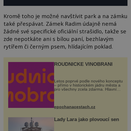
Kromě toho je možné navštívit park a na zámku
také přespávat. Zámek Radim údajně nemá
žádné své specifické oficiální strašidlo, takže se
zde nepotkáte ani s bílou paní, bezhlavým
rytířem či černým psem, hlídajícím poklad.
ROUDNICKÉ VINOBRANÍ
Letos poprvé podle nového konceptu
– přímo v historickém jádru města a
pro všechny zcela zdarma. Hlavní
program se odehraje na Karlově a
Husově náměstí. Návštěvníci se
mohou těšit na víno, burčák, pes...
epochanacestach.cz
Lady Lara jako plovoucí sen