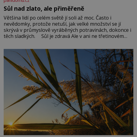
panidomu.cz
Sůl nad zlato, ale přiměřeně
Většina lidí po celém světě jí soli až moc. Často i
nevědomky, protože netuší, jak velké množství se jí
skrývá v průmyslově vyráběných potravinách, dokonce i
těch sladkých. Sůl je zdravá Ale v ani ne třetinovém
množství, než je pro většinu populace běžné. Její
základní složky– sodík a chlór – jsou zásadní pro
správné hospodaření