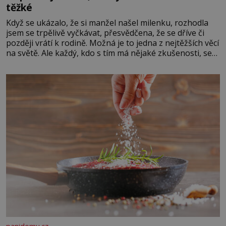
těžké
Když se ukázalo, že si manžel našel milenku, rozhodla
jsem se trpělivě vyčkávat, přesvědčena, že se dříve či
později vrátí k rodině. Možná je to jedna z nejtěžších věcí
na světě. Ale každý, kdo s tím má nějaké zkušenosti, se
zapřísahá, že pokud odpustíte, znatelně se vám uleví.
Když se ke mně doneslo, že si manžel pořídil milenku,