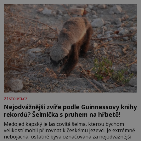
se na koloběžce a den zakončit poznáváním památek ve
Velkých Losinách nebo v termálním
21stoleti.cz
Nejodvážnější zvíře podle Guinnessovy knihy
rekordů? Šelmička s pruhem na hřbetě!
Medojed kapský je lasicovitá šelma, kterou bychom
velikostí mohli přirovnat k českému jezevci. Je extrémně
nebojácná, ostatně bývá označována za nejodvážnější