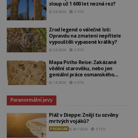
sloup už 1 600 let nezná rez?
5.8.2026
2.1TIS
Zrod legend o válečné lsti:
Opravdu na zmatení nepřítele
vypouštěli vypasené králíky?
3.8.2026
3.3TIS
Mapa Piriho Reise: Zakázané
vědění starověku, nebo jen
geniální práce osmanského
admirála?
1.8.2026
3.3TIS
Paranormální jevy
Pláž v Dieppe: Znějí tu ozvěny
mrtvých vojáků?
PREMIUM
28.7.2026
3.1TIS