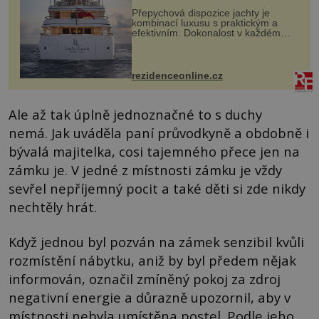
Přepychová dispozice jachty je
kombinací luxusu s praktickým a
efektivním. Dokonalost v každém
detailu představuje značka Fendi
Casa, kterou byly vybaveny její
paluby. Monacký přístav nabízí
každoročn...
rezidenceonline.cz
Ale až tak úplně jednoznačné to s duchy
nemá. Jak uváděla paní průvodkyně a obdobně i
bývalá majitelka, cosi tajemného přece jen na
zámku je. V jedné z místnosti zámku je vždy
sevřel nepříjemný pocit a také děti si zde nikdy
nechtěly hrát.
Když jednou byl pozván na zámek senzibil kvůli
rozmístění nábytku, aniž by byl předem nějak
informován, označil zmíněný pokoj za zdroj
negativní energie a důrazně upozornil, aby v
místnosti nebyla umístěna postel. Podle jeho