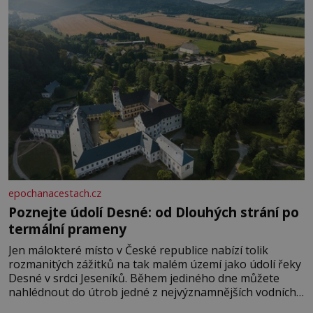
epochanacestach.cz
Poznejte údolí Desné: od Dlouhých strání po
termální prameny
Jen málokteré místo v České republice nabízí tolik
rozmanitých zážitků na tak malém území jako údolí řeky
Desné v srdci Jeseníků. Během jediného dne můžete
nahlédnout do útrob jedné z nejvýznamnějších vodních
elektráren v Evropě, vydat se na horské hřebeny, projet