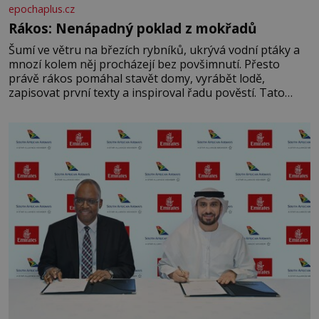
epochaplus.cz
Rákos: Nenápadný poklad z mokřadů
Šumí ve větru na březích rybníků, ukrývá vodní ptáky a
mnozí kolem něj procházejí bez povšimnutí. Přesto
právě rákos pomáhal stavět domy, vyrábět lodě,
zapisovat první texty a inspiroval řadu pověstí. Tato
skromná, ale užitečná rostlina provází člověka už tisíce
let. Většina lidí vnímá rákos jen jako obyčejnou kulisu
letního koupání. Stačí se však podívat