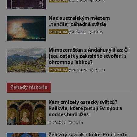
PREMIUM
27.7.2026
3.5TIS
Nad australským městem
„tančila“ záhadná světla
PREMIUM
4.7.2026
3.4TIS
Mimozemšťan z Andahuaylillas: Čí
jsou ostatky zakrslého stvoření s
ohromnou lebkou?
PREMIUM
26.6.2026
2.9TIS
Záhady historie
Kam zmizely ostatky světců?
Relikvie, které putují Evropou a
dodnes budí úžas
6.8.2026
1.3TIS
Železný zázrak z Indie: Proč tento