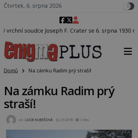
Čtvrtek, 6. srpna 2026
F. Crater se 6. srpna 1930 navečeří ve své oblíbené r
Domů
Na zámku Radim prý straší!
Na zámku Radim prý
straší!
od
LUCIE KUBEŠOVÁ
2.9.2018
3.6tis