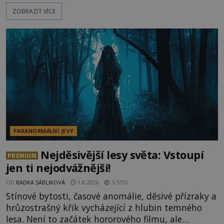
ozývají nevysvětlitelné zvuky nebo se dějí podivné
ZOBRAZIT VÍCE
jevy. Zatímco historici většinou hledají racionální
vysvětlení, záhadologové upozorňují, že některé
lokality vykazují nápadně podobná svědectví po
celé generace. A právě tato opakující se svědectví
ud
PARANORMÁLNÍ JEVY
Nejděsivější lesy světa: Vstoupí
PREMIUM
jen ti nejodvážnější!
OD
RADKA SÁBLIKOVÁ
1.8.2026
3.5TIS
Stínové bytosti, časové anomálie, děsivé přízraky a
hrůzostrašný křik vycházející z hlubin temného
lesa. Není to začátek hororového filmu, ale