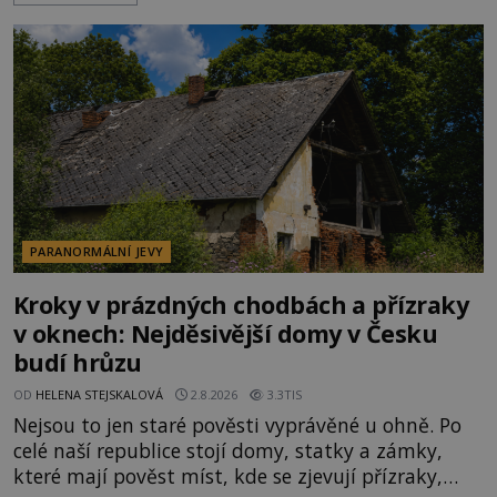
Klid tu teď rozhodně nepanuje, park navštíví
kolem 17 000 000 zábavychtivých lidí ročně. A ač je
velká snaha to utajit, někteří z
PARANORMÁLNÍ JEVY
Kroky v prázdných chodbách a přízraky
v oknech: Nejděsivější domy v Česku
budí hrůzu
OD
HELENA STEJSKALOVÁ
2.8.2026
3.3TIS
Nejsou to jen staré pověsti vyprávěné u ohně. Po
celé naší republice stojí domy, statky a zámky,
které mají pověst míst, kde se zjevují přízraky,