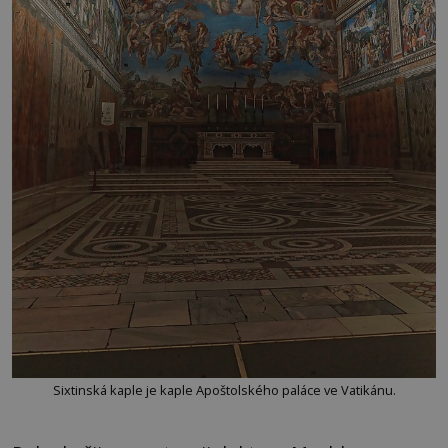
Sixtinská kaple je kaple Apoštolského paláce ve Vatikánu.