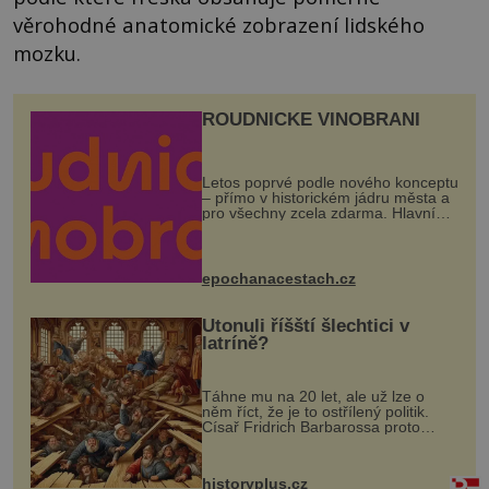
věrohodné anatomické zobrazení lidského
mozku.
ROUDNICKÉ VINOBRANÍ
Letos poprvé podle nového konceptu
– přímo v historickém jádru města a
pro všechny zcela zdarma. Hlavní
program se odehraje na Karlově a
Husově náměstí. Návštěvníci se
mohou těšit na víno, burčák, pes...
epochanacestach.cz
Utonuli říšští šlechtici v
latríně?
Táhne mu na 20 let, ale už lze o
něm říct, že je to ostřílený politik.
Císař Fridrich Barbarossa proto
posílá svého syna a dědice Jindřicha
VI. do Erfurtu, aby se stal
prostředníkem při řešení sporu m...
historyplus.cz