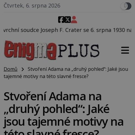
Čtvrtek, 6. srpna 2026
Crater se 6. srpna 1930 navečeří ve své oblíbené resta
Domů
Stvoření Adama na „druhý pohled“: Jaké jsou
tajemné motivy na této slavné fresce?
Stvoření Adama na
„druhý pohled“: Jaké
jsou tajemné motivy na
této slavné fresce?