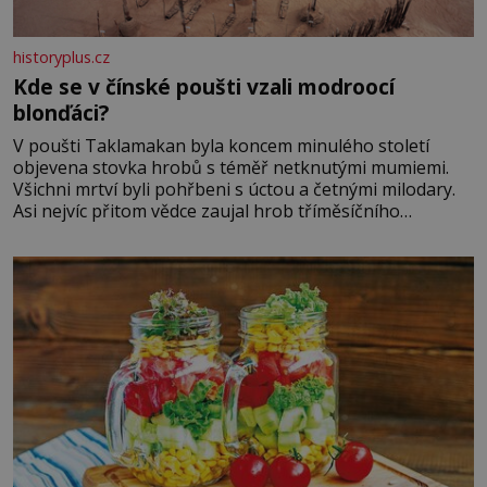
historyplus.cz
Kde se v čínské poušti vzali modroocí
blonďáci?
V poušti Taklamakan byla koncem minulého století
objevena stovka hrobů s téměř netknutými mumiemi.
Všichni mrtví byli pohřbeni s úctou a četnými milodary.
Asi nejvíc přitom vědce zaujal hrob tříměsíčního
chlapečka s modrou filcovou čapkou, z níž se draly
blonďaté vlásky. Fakt, že jsou těla dávných lidí nesmírně
dobře zachovalá, přičítají odborníci zdejším klimatickým
podmínkám. Sucho, prosolené písky a extrémně