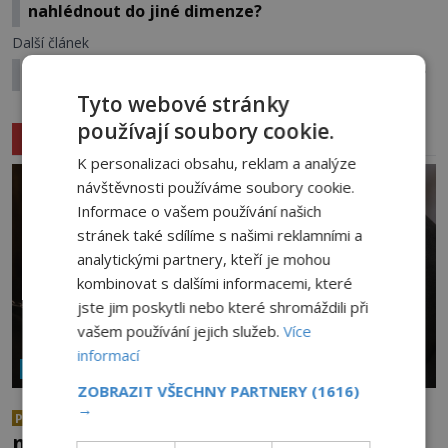
nahlédnout do jiné dimenze?
Další článek
Nostradamova proroctví: Proč nás tolik fascinují?
Tyto webové stránky
používají soubory cookie.
Související články
K personalizaci obsahu, reklam a analýze
návštěvnosti používáme soubory cookie.
Informace o vašem používání našich
stránek také sdílíme s našimi reklamními a
analytickými partnery, kteří je mohou
kombinovat s dalšími informacemi, které
jste jim poskytli nebo které shromáždili při
vašem používání jejich služeb.
Více
informací
NÁBOŽENSTVÍ A OKULTISMUS
ZOBRAZIT VŠECHNY PARTNERY
(1616)
→
Neporušená těla svatých: Jak je
PREMIUM
možné, že vzdorují času?