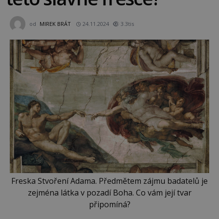
od
MIREK BRÁT
24.11.2024
3.3tis
Freska Stvoření Adama. Předmětem zájmu badatelů je
zejména látka v pozadí Boha. Co vám její tvar
připomíná?