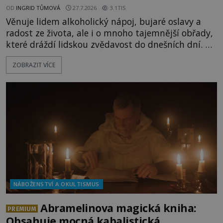
OD
INGRID TŮMOVÁ
27.7.2026
3.1TIS
Věnuje lidem alkoholický nápoj, bujaré oslavy a
radost ze života, ale i o mnoho tajemnější obřady,
které dráždí lidskou zvědavost do dnešních dní. Co
doopravdy představuje bůh, jemuž Římané říkají
ZOBRAZIT VÍCE
Bakchus? Mytologický příběh řeckého boha
Dionýsa není zrovna idylická pohádka. Bůh Zeus jej
zplodí se svou milenkou Semelou, což Diova žena
Héra nemůže nechat b
NÁBOŽENSTVÍ A OKULTISMUS
Abramelinova magická kniha:
PREMIUM
Obsahuje mocná kabalistická