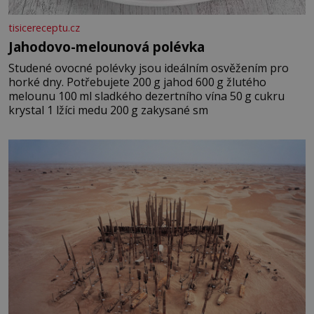
tisicereceptu.cz
Jahodovo-melounová polévka
Studené ovocné polévky jsou ideálním osvěžením pro
horké dny. Potřebujete 200 g jahod 600 g žlutého
melounu 100 ml sladkého dezertního vína 50 g cukru
krystal 1 lžíci medu 200 g zakysané sm