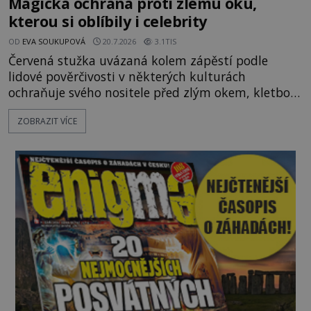
Magická ochrana proti zlému oku,
kterou si oblíbily i celebrity
OD
EVA SOUKUPOVÁ
20.7.2026
3.1TIS
Červená stužka uvázaná kolem zápěstí podle
lidové pověrčivosti v některých kulturách
ochraňuje svého nositele před zlým okem, kletbou,
která může přivodit neštěstí či nemoc. S tímto
ZOBRAZIT VÍCE
nenápadným symbolem magické ochrany lze
občas spatřit i různé celebrity včetně Madonny
nebo Leonarda DiCapria. Na Blízkém východě a v
židovských komunitách po celém světě, je