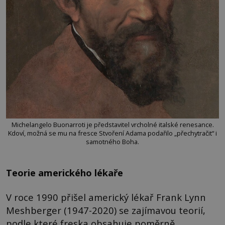
Michelangelo Buonarroti je představitel vrcholné italské renesance.
Kdoví, možná se mu na fresce Stvoření Adama podařilo „přechytračit“ i
samotného Boha.
Teorie amerického lékaře
V roce 1990 přišel americký lékař Frank Lynn
Meshberger (1947-2020) se zajímavou teorií,
podle které freska obsahuje poměrně