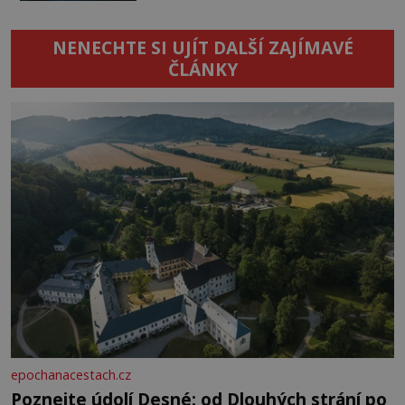
NENECHTE SI UJÍT DALŠÍ ZAJÍMAVÉ
ČLÁNKY
epochanacestach.cz
Poznejte údolí Desné: od Dlouhých strání po