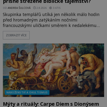
přísně střežené biblické tajemství?
OD
ANDREA ŠULCOVÁ
2.8.2026
3.6TIS
Skupinka templářů utíká jen několik málo hodin
před hromadným zatýkáním nočními
francouzskými uličkami směrem k nedalekému
přístavu. Jeden z nich má přes ramena ranec s
ZOBRAZIT VÍCE
tajemným obsahem. Kapitán lodi už na ně čeká.
„Dejte to do podpalubí a připravte se. Za chvíli
vyplouváme,“ sdělí jim. „Kam máme namířeno,
kapitáne?“ zeptá se ho jeden z templářů. „Do Sk
NÁBOŽENSTVÍ A OKULTISMUS
Mýty a rituály: Carpe Diem s Dionýsem