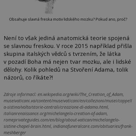
Obsahuje slavná freska motiv lidského mozku? Pokud ano, proč?
Není to však jediná anatomická teorie spojená
se slavnou freskou. V roce 2015 například přišla
skupina italských vědců s tvrzením, že látka
v pozadí Boha má nejen tvar mozku, ale i lidské
dělohy. Kolik pohledů na Stvoření Adama, tolik
názorů, co říkáte?!
Zdroje informací:
en.wikipedia.org/wiki/The_Creation_of_Adam,
museivaticani.va/content/museivaticani/en/collezioni/musei/cappell
a-sistina/volta/storie-centrali/creazione-di-adamo.html,
italianrenaissance.org/michelangelo-creation-of-adam,
romeprivateguides.com/en/blog/about-vatican/michelangelo-
sistine-chapel-brain.html, indianafuneralcare.com/obituaries/frank-
meshberger