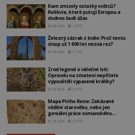
Kam zmizely ostatky světců?
Relikvie, které putují Evropou a
dodnes budí úžas
6.8.2026
1.4TIS
Železný zázrak z Indie: Proč tento
sloup už 1 600 let nezná rez?
5.8.2026
2.1TIS
Zrod legend o válečné lsti:
Opravdu na zmatení nepřítele
vypouštěli vypasené králíky?
3.8.2026
3.3TIS
Mapa Piriho Reise: Zakázané
vědění starověku, nebo jen
geniální práce osmanského
admirála?
1.8.2026
3.3TIS