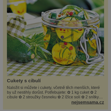
Cukety s cibulí
Naložit si můžete i cukety, včetně těch menších, které
by už nestihly dorůst. Potřebujete: ✿ 1 kg cuket ✿ 2
cibule ✿ 2 stroužky česneku ✿ 2 lžíce soli ✿ 2 snítky
kopru ✿ hrst petrželky Nálev: ✿ 400 m...
nejsemsama.cz