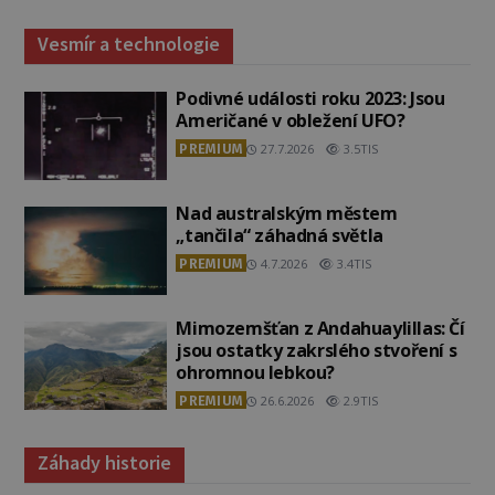
Vesmír a technologie
Podivné události roku 2023: Jsou
Američané v obležení UFO?
PREMIUM
27.7.2026
3.5TIS
Nad australským městem
„tančila“ záhadná světla
PREMIUM
4.7.2026
3.4TIS
Mimozemšťan z Andahuaylillas: Čí
jsou ostatky zakrslého stvoření s
ohromnou lebkou?
PREMIUM
26.6.2026
2.9TIS
Záhady historie