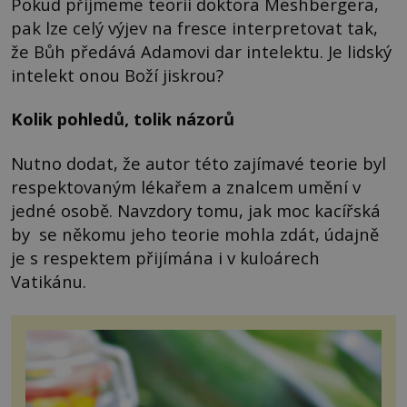
Pokud přijmeme teorii doktora Meshbergera,
pak lze celý výjev na fresce interpretovat tak,
že Bůh předává Adamovi dar intelektu. Je lidský
intelekt onou Boží jiskrou?
Kolik pohledů, tolik názorů
Nutno dodat, že autor této zajímavé teorie byl
respektovaným lékařem a znalcem umění v
jedné osobě. Navzdory tomu, jak moc kacířská
by se někomu jeho teorie mohla zdát, údajně
je s respektem přijímána i v kuloárech
Vatikánu.