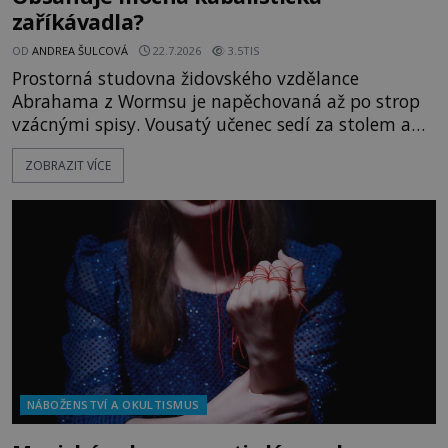
zaříkávadla?
OD
ANDREA ŠULCOVÁ
22.7.2026
3.5TIS
Prostorná studovna židovského vzdělance
Abrahama z Wormsu je napěchovaná až po strop
vzácnými spisy. Vousatý učenec sedí za stolem a
před sebou má rozložený jeden z nejzáhadnějších
ZOBRAZIT VÍCE
magických textů. Jde o Abramelinův grimoár, který
sám sepsal. Skutečně do něj zaznamenal mocná
kouzla, jak si někteří myslí, nebo jde o pouhou
pověru? Už šest měsíců pobývá
NÁBOŽENSTVÍ A OKULTISMUS