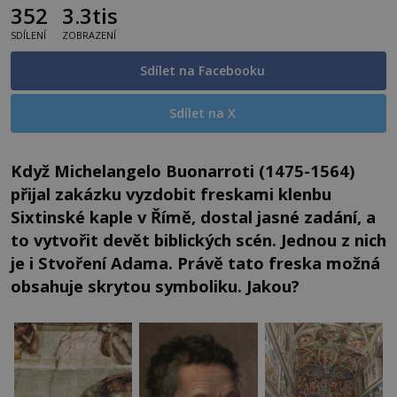
352
3.3tis
SDÍLENÍ
ZOBRAZENÍ
Sdílet na Facebooku
Sdílet na X
Když Michelangelo Buonarroti (1475-1564)
přijal zakázku vyzdobit freskami klenbu
Sixtinské kaple v Římě, dostal jasné zadání, a
to vytvořit devět biblických scén. Jednou z nich
je i Stvoření Adama. Právě tato freska možná
obsahuje skrytou symboliku. Jakou?