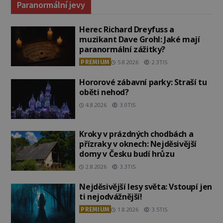
Paranormální jevy
Herec Richard Dreyfuss a
muzikant Dave Grohl: Jaké mají
paranormální zážitky?
PREMIUM
5.8.2026
2.3TIS
Hororové zábavní parky: Straší tu
oběti nehod?
4.8.2026
3.0TIS
Kroky v prázdných chodbách a
přízraky v oknech: Nejděsivější
domy v Česku budí hrůzu
2.8.2026
3.3TIS
Nejděsivější lesy světa: Vstoupí jen
ti nejodvážnější!
PREMIUM
1.8.2026
3.5TIS