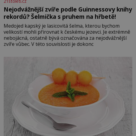
21stoleti.cz
Nejodvážnější zvíře podle Guinnessovy knihy
rekordů? Šelmička s pruhem na hřbetě!
Medojed kapský je lasicovitá šelma, kterou bychom
velikostí mohli přirovnat k českému jezevci. Je extrémně
nebojácná, ostatně bývá označována za nejodvážnější
zvíře vůbec. V této souvislosti je dokonc