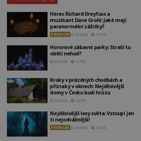
Herec Richard Dreyfuss a
muzikant Dave Grohl: Jaké mají
paranormální zážitky?
PREMIUM
5.8.2026
1.6TIS
Hororové zábavní parky: Straší tu
oběti nehod?
4.8.2026
2.7TIS
Kroky v prázdných chodbách a
přízraky v oknech: Nejděsivější
domy v Česku budí hrůzu
2.8.2026
3.2TIS
Nejděsivější lesy světa: Vstoupí jen
ti nejodvážnější!
PREMIUM
1.8.2026
3.5TIS