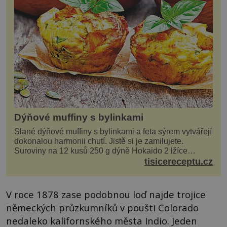
Dýňové muffiny s bylinkami
Slané dýňové muffiny s bylinkami a feta sýrem vytvářejí
dokonalou harmonii chutí. Jistě si je zamilujete.
Suroviny na 12 kusů 250 g dýně Hokaido 2 lžíce
olivového oleje sůl, pepř hrst nasekaných špen...
tisicereceptu.cz
V roce 1878 zase podobnou loď najde trojice
německých průzkumníků v poušti Colorado
nedaleko kalifornského města Indio. Jeden