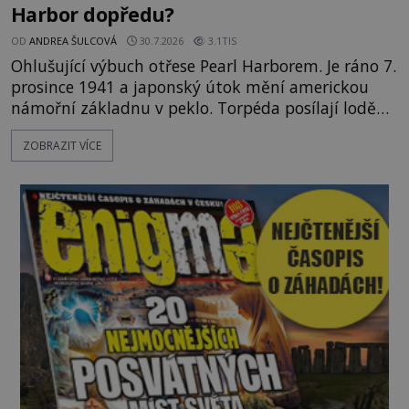
Harbor dopředu?
OD
ANDREA ŠULCOVÁ
30.7.2026
3.1TIS
Ohlušující výbuch otřese Pearl Harborem. Je ráno 7.
prosince 1941 a japonský útok mění americkou
námořní základnu v peklo. Torpéda posílají lodě
ke dnu, hladinu pokrývá hořící nafta a začíná
ZOBRAZIT VÍCE
jeden z nejosudovějších dnů 20. století. Všude
panuje zmatek, ozývají se vyděšené výkřiky, nebe
zahaluje kouř. Japonští letci se mohou radovat.
Svého nepřítele nachyt