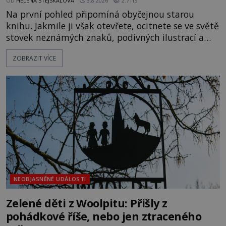
OD
HELENA STEJSKALOVÁ
3.8.2026
2.7TIS
Na první pohled připomíná obyčejnou starou
knihu. Jakmile ji však otevřete, ocitnete se ve světě
stovek neznámých znaků, podivných ilustrací a
textu, který už téměř dvě století vzdoruje všem
ZOBRAZIT VÍCE
pokusům o rozluštění. Rohoncský kodex patří mezi
největší záhady evropských dějin a dodnes nikdo s
jistotou neví, kdo jej napsal, kdy vznikl ani co
vlastně vypráví. Rohoncský kodex se poprvé
objevuje v roce
NEOBJASNĚNÉ UDÁLOSTI
Zelené děti z Woolpitu: Přišly z
pohádkové říše, nebo jen ztraceného