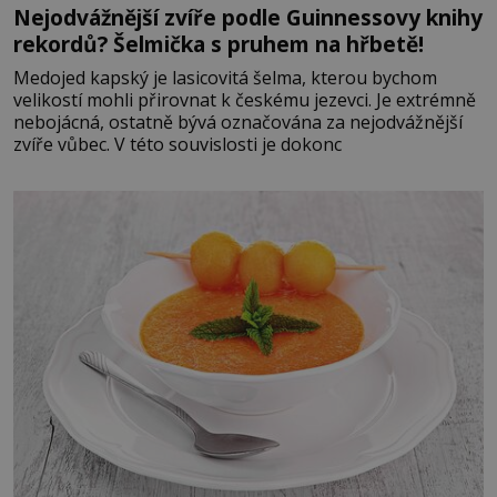
Nejodvážnější zvíře podle Guinnessovy knihy
rekordů? Šelmička s pruhem na hřbetě!
Medojed kapský je lasicovitá šelma, kterou bychom
velikostí mohli přirovnat k českému jezevci. Je extrémně
nebojácná, ostatně bývá označována za nejodvážnější
zvíře vůbec. V této souvislosti je dokonc