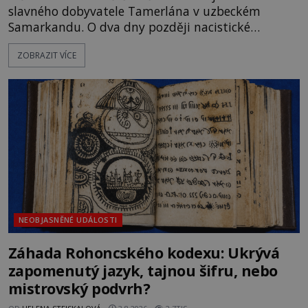
slavného dobyvatele Tamerlána v uzbeckém
Samarkandu. O dva dny později nacistické
Německo zahajuje operaci Barbarossa a napadá
ZOBRAZIT VÍCE
Sovětský svaz. Shoda dat je natolik zarážející, že se
rodí jedna z nejslavnějších „kleteb“ 20. století. Je
na legendě něco pravdy, nebo jde jen o fascinující
souhru okolností? Když antropolog Michail
Gerasimov (1907-1970) a
NEOBJASNĚNÉ UDÁLOSTI
Záhada Rohoncského kodexu: Ukrývá
zapomenutý jazyk, tajnou šifru, nebo
mistrovský podvrh?