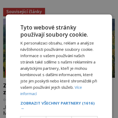
Související články
Tyto webové stránky
používají soubory cookie.
K personalizaci obsahu, reklam a analýze
návštěvnosti používáme soubory cookie.
Informace o vašem používání našich
stránek také sdílíme s našimi reklamními a
analytickými partnery, kteří je mohou
NEOBJASNĚNÉ UDÁLOSTI
kombinovat s dalšími informacemi, které
jste jim poskytli nebo které shromáždili při
Zřícenina Trosky: Co je pravdy na
vašem používání jejich služeb.
Více
zvěstech o tajné chodbě?
informací
OD
MICHAELA HOLUBOVÁ
5.8.2026
1.8TIS
ZOBRAZIT VŠECHNY PARTNERY
(1616)
„Budeš se smažit v horoucích peklech!“ povykuje
→
Markéta na o dvě generace mladší Barboru. Ta jí