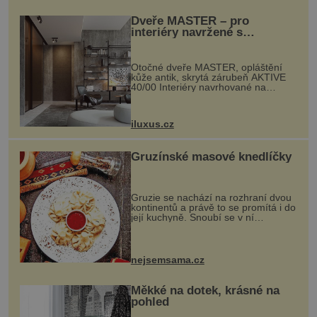
Dveře MASTER – pro
interiéry navržené s
rozumem i vášní!
Otočné dveře MASTER, opláštění
kůže antik, skrytá zárubeň AKTIVE
40/00 Interiéry navrhované na
zakázku často vyžadují atypické
rozměry nejen nábytku, ale i
otvorových prvků. Technické zázemí
iluxus.cz
dnes umož...
Gruzínské masové knedlíčky
Gruzie se nachází na rozhraní dvou
kontinentů a právě to se promítá i do
její kuchyně. Snoubí se v ní
evropské a asijské chutě a díky tomu
vznikají rozmanité a chuťově bohaté
pokrmy, které rozhodně st...
nejsemsama.cz
Měkké na dotek, krásné na
pohled