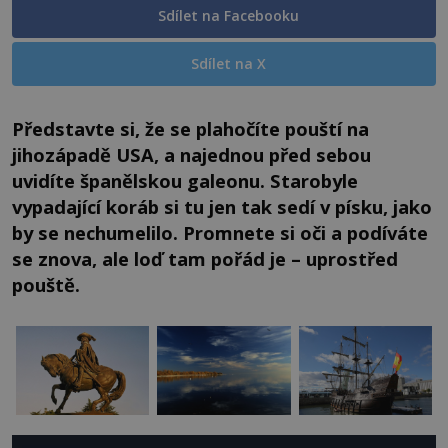
Sdílet na Facebooku
Sdílet na X
Představte si, že se plahočíte pouští na
jihozápadě USA, a najednou před sebou
uvidíte španělskou galeonu. Starobyle
vypadající koráb si tu jen tak sedí v písku, jako
by se nechumelilo. Promnete si oči a podíváte
se znova, ale loď tam pořád je – uprostřed
pouště.