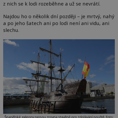
z nich se k lodi rozeběhne a už se nevrátí.
Najdou ho o několik dní později – je mrtvý, nahý
a po jeho šatech ani po lodi není ani vidu, ani
slechu.
Španělské galeony nejsou zrovna stavěné pro zdolávání pouště. Foto: