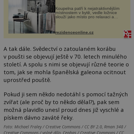
Koupelna patří k nejatraktivnějším
místnostem v bytě, vedle ložnice
slouží jako místo pro relaxaci a
odpočinek. Koupelnový textil –
ručníky, osušky a koberečky –
mohou jako mávnutím kouzelného
rezidenceonline.cz
proutku...
A tak dále. Svědectví o zatoulaném korábu
v poušti se objevují ještě v 70. letech minulého
století. A spolu s nimi se objevují různé teorie o
tom, jak se mohla španělská galeona ocitnout
uprostřed pouště.
Pokud ji sem někdo nedotáhl s pomocí tažných
zvířat (ale proč by to někdo dělal?), pak sem
možná plavidlo unesl proud dnes již vyschlé a
pískem dávno zaváté řeky.
Foto: Michael Fraley / Creative Commons / CC BY 2.0, Rman 348 /
Creative Commons / volné dílo, Cephas / Creative Commons / CC