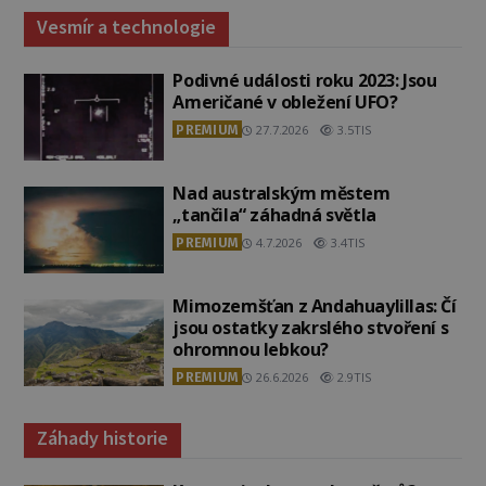
Vesmír a technologie
Podivné události roku 2023: Jsou
Američané v obležení UFO?
PREMIUM
27.7.2026
3.5TIS
Nad australským městem
„tančila“ záhadná světla
PREMIUM
4.7.2026
3.4TIS
Mimozemšťan z Andahuaylillas: Čí
jsou ostatky zakrslého stvoření s
ohromnou lebkou?
PREMIUM
26.6.2026
2.9TIS
Záhady historie