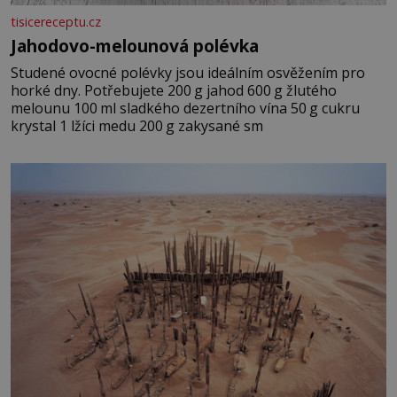
tisicereceptu.cz
Jahodovo-melounová polévka
Studené ovocné polévky jsou ideálním osvěžením pro
horké dny. Potřebujete 200 g jahod 600 g žlutého
melounu 100 ml sladkého dezertního vína 50 g cukru
krystal 1 lžíci medu 200 g zakysané sm