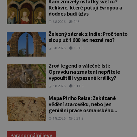
Kam zmizely ostatky světců?
Relikvie, které putují Evropou a
dodnes budí úžas
6.8.2026
246
Železný zázrak z Indie: Proč tento
sloup už 1 600 let nezná rez?
5.8.2026
1.5TIS
Zrod legend o válečné lsti:
Opravdu na zmatení nepřítele
vypouštěli vypasené králíky?
3.8.2026
3.1TIS
Mapa Piriho Reise: Zakázané
vědění starověku, nebo jen
geniální práce osmanského
admirála?
1.8.2026
3.3TIS
Paranormální jevy