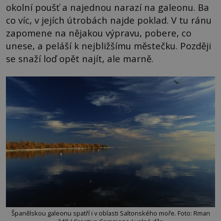
okolní poušť a najednou narazí na galeonu. Ba
co víc, v jejích útrobách najde poklad. V tu ránu
zapomene na nějakou výpravu, pobere, co
unese, a peláší k nejbližšímu městečku. Později
se snaží loď opět najít, ale marně.
Španělskou galeonu spatří i v oblasti Saltonského moře. Foto: Rman