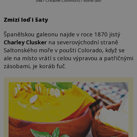
348 / Creative Commons / volné dílo
Zmizí loď i šaty
Španělskou galeonu najde v roce 1870 jistý
Charley Clusker
na severovýchodní straně
Saltonského moře v poušti Colorado, když se
ale na místo vrátí s celou výpravou a patřičnými
zásobami, je koráb fuč.