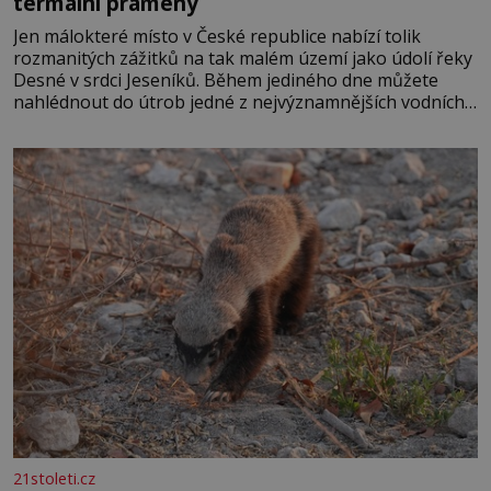
termální prameny
Jen málokteré místo v České republice nabízí tolik
rozmanitých zážitků na tak malém území jako údolí řeky
Desné v srdci Jeseníků. Během jediného dne můžete
nahlédnout do útrob jedné z nejvýznamnějších vodních
elektráren v Evropě, vydat se na horské hřebeny, projet
se na koloběžce a den zakončit poznáváním památek ve
Velkých Losinách nebo v termálním
21stoleti.cz