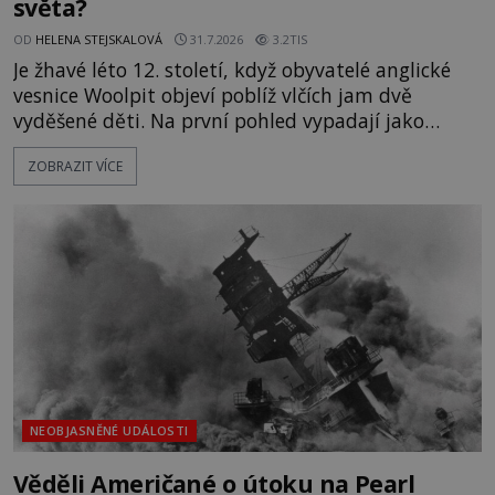
světa?
OD
HELENA STEJSKALOVÁ
31.7.2026
3.2TIS
Je žhavé léto 12. století, když obyvatelé anglické
vesnice Woolpit objeví poblíž vlčích jam dvě
vyděšené děti. Na první pohled vypadají jako
každé jiné, až na jednu děsivou výjimku. Jejich
ZOBRAZIT VÍCE
kůže má nazelenalý odstín, mluví
nesrozumitelnou řečí a odmítají jakékoli jídlo
kromě syrových bobů. Příběh se rychle stává
jednou z největších záhad středověké Anglie a ani
po téměř devíti stech letech není
NEOBJASNĚNÉ UDÁLOSTI
Věděli Američané o útoku na Pearl