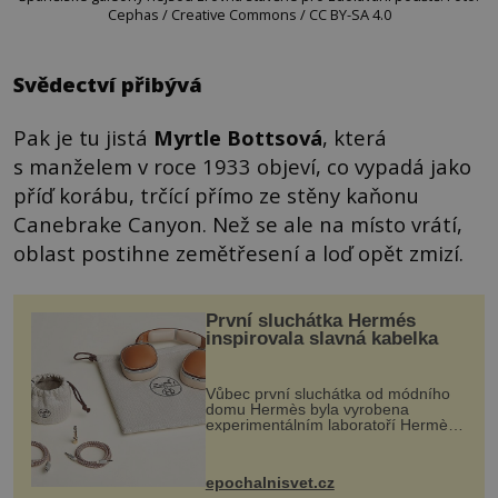
Cephas / Creative Commons / CC BY-SA 4.0
Svědectví přibývá
Pak je tu jistá
Myrtle Bottsová
, která
s manželem v roce 1933 objeví, co vypadá jako
příď korábu, trčící přímo ze stěny kaňonu
Canebrake Canyon. Než se ale na místo vrátí,
oblast postihne zemětřesení a loď opět zmizí.
První sluchátka Hermés
inspirovala slavná kabelka
Vůbec první sluchátka od módního
domu Hermès byla vyrobena
experimentálním laboratoří Hermès
Ateliers Horizons. Elegantní gadget
si vyžádal dva roky vývoje a chlubí
se ručně šitou hovězí kůží a
epochalnisvet.cz
kovový...