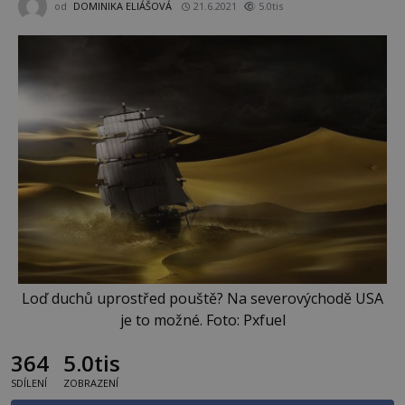
od
DOMINIKA ELIÁŠOVÁ
21.6.2021
5.0tis
Loď duchů uprostřed pouště? Na severovýchodě USA
je to možné. Foto: Pxfuel
364
5.0tis
SDÍLENÍ
ZOBRAZENÍ