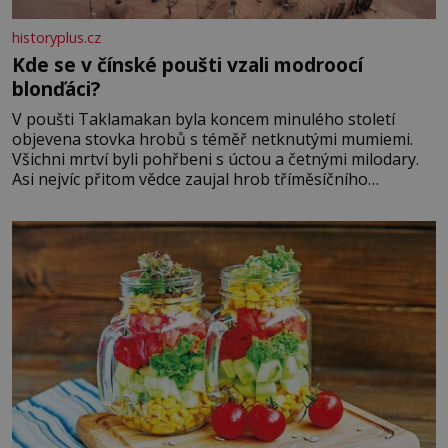
historyplus.cz
Kde se v čínské poušti vzali modroocí
blonďáci?
V poušti Taklamakan byla koncem minulého století
objevena stovka hrobů s téměř netknutými mumiemi.
Všichni mrtví byli pohřbeni s úctou a četnými milodary.
Asi nejvíc přitom vědce zaujal hrob tříměsíčního
chlapečka s modrou filcovou čapkou, z níž se draly
blonďaté vlásky. Fakt, že jsou těla dávných lidí nesmírně
dobře zachovalá, přičítají odborníci zdejším klimatickým
podmínkám. Sucho, prosolené písky a extrémně