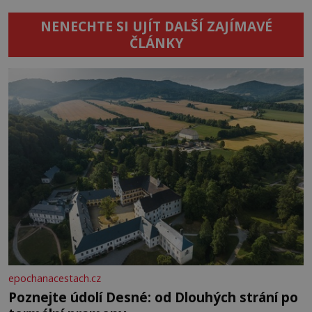
NENECHTE SI UJÍT DALŠÍ ZAJÍMAVÉ
ČLÁNKY
epochanacestach.cz
Poznejte údolí Desné: od Dlouhých strání po