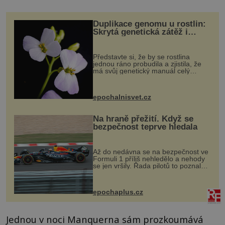
Duplikace genomu u rostlin:
Skrytá genetická zátěž i
evoluční výhoda
Představte si, že by se rostlina
jednou ráno probudila a zjistila, že
má svůj genetický manuál celý
dvakrát. Přesně to se občas v
přírodě stane – a podle nového
výzkumu to může být pro druhy
epochalnisvet.cz
vstupenka...
Na hraně přežití. Když se
bezpečnost teprve hledala
Až do nedávna se na bezpečnost ve
Formuli 1 příliš nehledělo a nehody
se jen vršily. Řada pilotů to poznala
na vlastní kůži, často s trvalými
následky nebo bohužel i ztrátou
života. Dnes nepochopiteln...
epochaplus.cz
Jednou v noci Manquerna sám prozkoumává