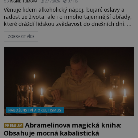
OD
INGRID TŮMOVÁ
27.7.2026
3.1TIS
Věnuje lidem alkoholický nápoj, bujaré oslavy a
radost ze života, ale i o mnoho tajemnější obřady,
které dráždí lidskou zvědavost do dnešních dní. Co
doopravdy představuje bůh, jemuž Římané říkají
ZOBRAZIT VÍCE
Bakchus? Mytologický příběh řeckého boha
Dionýsa není zrovna idylická pohádka. Bůh Zeus jej
zplodí se svou milenkou Semelou, což Diova žena
Héra nemůže nechat b
NÁBOŽENSTVÍ A OKULTISMUS
Abramelinova magická kniha:
PREMIUM
Obsahuje mocná kabalistická