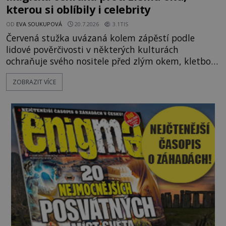
kterou si oblíbily i celebrity
OD
EVA SOUKUPOVÁ
20.7.2026
3.1TIS
Červená stužka uvázaná kolem zápěstí podle
lidové pověrčivosti v některých kulturách
ochraňuje svého nositele před zlým okem, kletbou,
která může přivodit neštěstí či nemoc. S tímto
ZOBRAZIT VÍCE
nenápadným symbolem magické ochrany lze
občas spatřit i různé celebrity včetně Madonny
nebo Leonarda DiCapria. Na Blízkém východě a v
židovských komunitách po celém světě, je