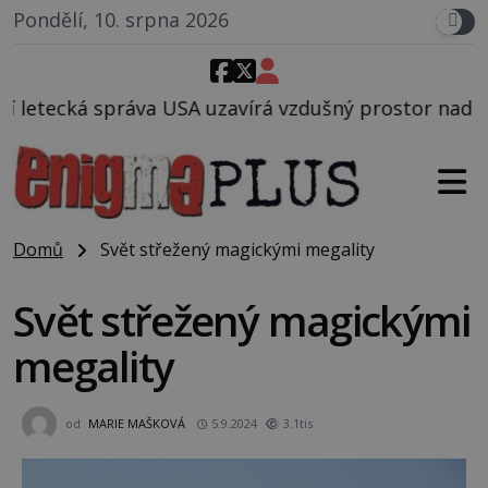
Pondělí, 10. srpna 2026
 USA uzavírá vzdušný prostor nad Oblastí 51, mohlo 
Domů
Svět střežený magickými megality
Svět střežený magickými
megality
od
MARIE MAŠKOVÁ
5.9.2024
3.1tis