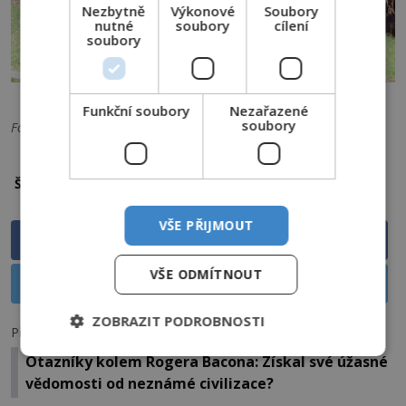
Nezbytně
Výkonové
Soubory
nutné
soubory
cílení
soubory
Dolmen v Jižní Koreji. FOTO: Steve46814 / CC / CC BY-SA 3.0
Funkční soubory
Nezařazené
soubory
Foto: Viz popisky. Titulní foto: Farz brujunet / CC / CC BY-SA 3.0
magické kameny
megalitická stavba
Štítky:
VŠE PŘIJMOUT
Sdílet na Facebooku
VŠE ODMÍTNOUT
Sdílet na X
ZOBRAZIT PODROBNOSTI
Předchozí článek
Otazníky kolem Rogera Bacona: Získal své úžasné
vědomosti od neznámé civilizace?