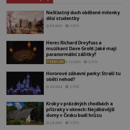
Nešťastný duch oběšené milenky
děsí studentky
8.8.2026
5.6TIS
Herec Richard Dreyfuss a
muzikant Dave Grohl: Jaké mají
paranormální zážitky?
PREMIUM
5.8.2026
3.3TIS
Hororové zábavní parky: Straší tu
oběti nehod?
4.8.2026
3.5TIS
Kroky v prázdných chodbách a
přízraky v oknech: Nejděsivější
domy v Česku budí hrůzu
2.8.2026
3.3TIS