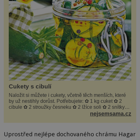
Cukety s cibulí
Naložit si můžete i cukety, včetně těch menších, které
by už nestihly dorůst. Potřebujete: ✿ 1 kg cuket ✿ 2
cibule ✿ 2 stroužky česneku ✿ 2 lžíce soli ✿ 2 snítky
kopru ✿ hrst petrželky Nálev: ✿ 400 m...
nejsemsama.cz
Uprostřed nejlépe dochovaného chrámu Hagar