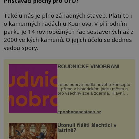
Přistávací plochy pro UFO?
Také u nás je plno záhadných staveb. Platí to i
o kamenných řadách u Kounova. V přírodním
parku je 14 rovnoběžných řad sestavených až z
2000 velkých kamenů. O jejich účelu se dodnes
vedou spory.
ROUDNICKÉ VINOBRANÍ
Letos poprvé podle nového konceptu
– přímo v historickém jádru města a
pro všechny zcela zdarma. Hlavní
program se odehraje na Karlově a
Husově náměstí. Návštěvníci se
mohou těšit na víno, burčák, pes...
epochanacestach.cz
Utonuli říšští šlechtici v
latríně?