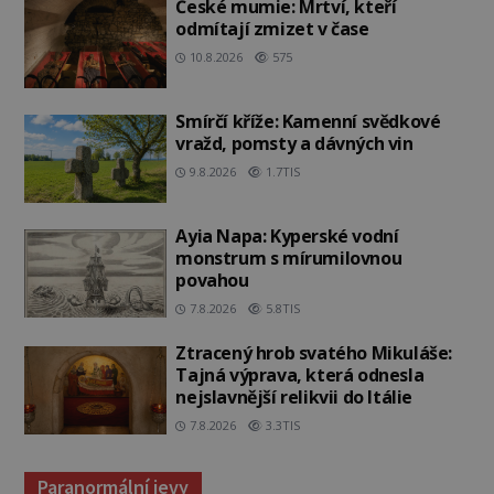
České mumie: Mrtví, kteří
odmítají zmizet v čase
10.8.2026
575
Smírčí kříže: Kamenní svědkové
vražd, pomsty a dávných vin
9.8.2026
1.7TIS
Ayia Napa: Kyperské vodní
monstrum s mírumilovnou
povahou
7.8.2026
5.8TIS
Ztracený hrob svatého Mikuláše:
Tajná výprava, která odnesla
nejslavnější relikvii do Itálie
7.8.2026
3.3TIS
Paranormální jevy