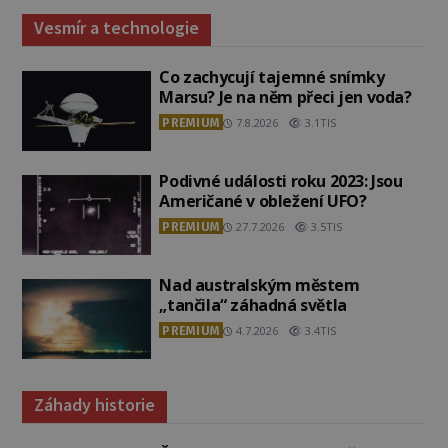
Vesmír a technologie
Co zachycují tajemné snímky
Marsu? Je na něm přeci jen voda?
PREMIUM
7.8.2026
3.1TIS
Podivné události roku 2023: Jsou
Američané v obležení UFO?
PREMIUM
27.7.2026
3.5TIS
Nad australským městem
„tančila“ záhadná světla
PREMIUM
4.7.2026
3.4TIS
Záhady historie