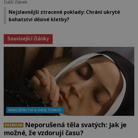
Další článek
Nejslavnější ztracené poklady: Chrání ukryté
bohatství děsivé kletby?
Související články
NÁBOŽENSTVÍ A OKULTISMUS
Neporušená těla svatých: Jak je
PREMIUM
možné, že vzdorují času?