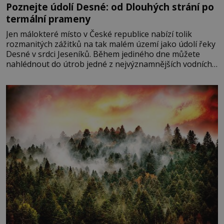
Poznejte údolí Desné: od Dlouhých strání po
termální prameny
Jen málokteré místo v České republice nabízí tolik
rozmanitých zážitků na tak malém území jako údolí řeky
Desné v srdci Jeseníků. Během jediného dne můžete
nahlédnout do útrob jedné z nejvýznamnějších vodních
elektráren v Evropě, vydat se na horské hřebeny, projet
se na koloběžce a den zakončit poznáváním památek ve
Velkých Losinách nebo v termálním