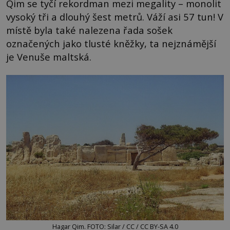
Qim se tyčí rekordman mezi megality – monolit
vysoký tři a dlouhý šest metrů. Váží asi 57 tun! V
místě byla také nalezena řada sošek
označených jako tlusté kněžky, ta nejznámější
je Venuše maltská.
Hagar Qim. FOTO: Silar / CC / CC BY-SA 4.0