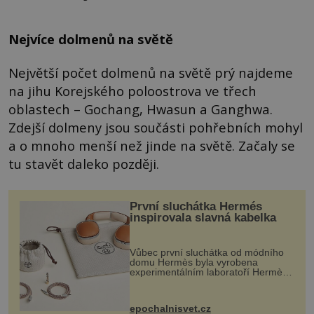
Nejvíce dolmenů na světě
Největší počet dolmenů na světě prý najdeme
na jihu Korejského poloostrova ve třech
oblastech – Gochang, Hwasun a Ganghwa.
Zdejší dolmeny jsou součásti pohřebních mohyl
a o mnoho menší než jinde na světě. Začaly se
tu stavět daleko později.
První sluchátka Hermés
inspirovala slavná kabelka
Vůbec první sluchátka od módního
domu Hermès byla vyrobena
experimentálním laboratoří Hermès
Ateliers Horizons. Elegantní gadget
si vyžádal dva roky vývoje a chlubí
se ručně šitou hovězí kůží a
epochalnisvet.cz
kovový...