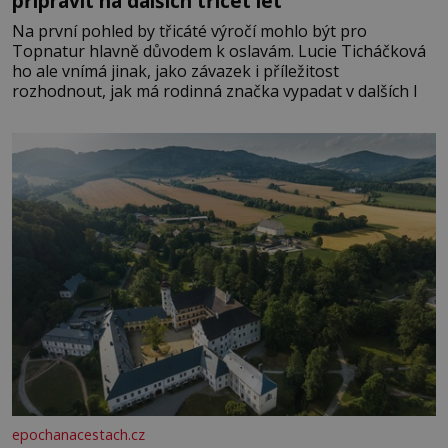
připravit na dalších třicet let
Na první pohled by třicáté výročí mohlo být pro
Topnatur hlavně důvodem k oslavám. Lucie Ticháčková
ho ale vnímá jinak, jako závazek i příležitost
rozhodnout, jak má rodinná značka vypadat v dalších l
epochanacestach.cz