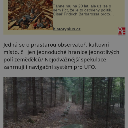
Táhne mu na 20 let, ale už lze o
něm říct, že je to ostřílený politik.
Císař Fridrich Barbarossa proto
posílá svého syna a dědice Jindřicha
VI. do Erfurtu, aby se stal
prostředníkem při řešení sporu m...
historyplus.cz
Jedná se o prastarou observatoř, kultovní
místo, či jen jednoduché hranice jednotlivých
polí zemědělců? Nejodvážnější spekulace
zahrnují i navigační systém pro UFO.