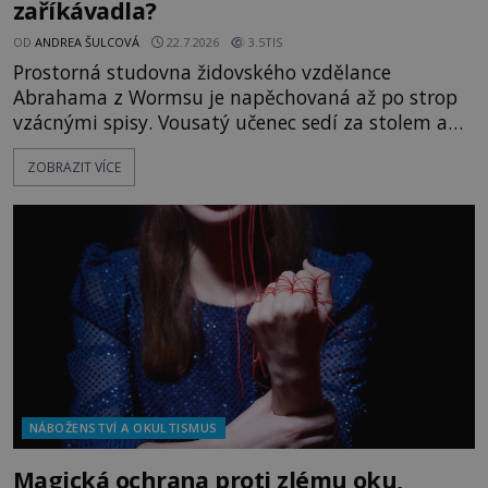
zaříkávadla?
OD
ANDREA ŠULCOVÁ
22.7.2026
3.5TIS
Prostorná studovna židovského vzdělance
Abrahama z Wormsu je napěchovaná až po strop
vzácnými spisy. Vousatý učenec sedí za stolem a
před sebou má rozložený jeden z nejzáhadnějších
ZOBRAZIT VÍCE
magických textů. Jde o Abramelinův grimoár, který
sám sepsal. Skutečně do něj zaznamenal mocná
kouzla, jak si někteří myslí, nebo jde o pouhou
pověru? Už šest měsíců pobývá
NÁBOŽENSTVÍ A OKULTISMUS
Magická ochrana proti zlému oku,