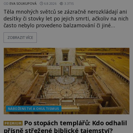
OD
EVA SOUKUPOVÁ
6.8.2026
3.3TIS
Těla mnohých světců se zázračně nerozkládají ani
desítky či stovky let po jejich smrti, ačkoliv na nich
často nebylo provedeno balzamování či jiné
pokusy o konzervaci. Neporušené ostatky bývají
ZOBRAZIT VÍCE
považovány za důkaz svatosti zemřelých. Jaké
tajemné síly těla významných náboženských
osobností ochraňují? Na hřbitově u kláštera
Milosrdných
NÁBOŽENSTVÍ A OKULTISMUS
Po stopách templářů: Kdo odhalil
PREMIUM
přísně střežené biblické tajemství?