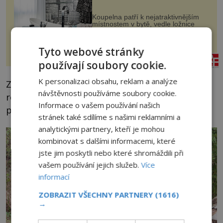
Koupelna patří k nejatraktivnějším
místnostem v bytě, vedle ložnice
slouží jako místo pro relaxaci a
odpočinek. Koupelnový textil –
ručníky, osušky a koberečky –
Tyto webové stránky
mohou jako mávnutím kouzelného
rezidenceonline.cz
proutku...
používají soubory cookie.
K personalizaci obsahu, reklam a analýze
Zatímco nejstarší evropské megality jsou až z
návštěvnosti používáme soubory cookie.
roku 4000 před Kristem, v Koreji se jejich
Informace o vašem používání našich
počátek datuje k roku 1000 př. n. l.
stránek také sdílíme s našimi reklamními a
analytickými partnery, kteří je mohou
kombinovat s dalšími informacemi, které
jste jim poskytli nebo které shromáždili při
vašem používání jejich služeb.
Více
informací
ZOBRAZIT VŠECHNY PARTNERY
(1616)
→