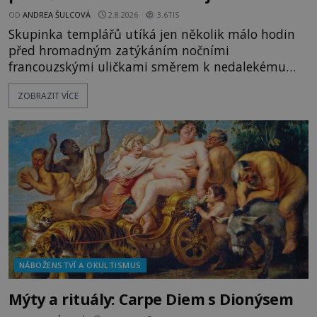
OD
ANDREA ŠULCOVÁ
2.8.2026
3.6TIS
Skupinka templářů utíká jen několik málo hodin
před hromadným zatýkáním nočními
francouzskými uličkami směrem k nedalekému
přístavu. Jeden z nich má přes ramena ranec s
ZOBRAZIT VÍCE
tajemným obsahem. Kapitán lodi už na ně čeká.
„Dejte to do podpalubí a připravte se. Za chvíli
vyplouváme,“ sdělí jim. „Kam máme namířeno,
kapitáne?“ zeptá se ho jeden z templářů. „Do Sk
NÁBOŽENSTVÍ A OKULTISMUS
Mýty a rituály: Carpe Diem s Dionýsem