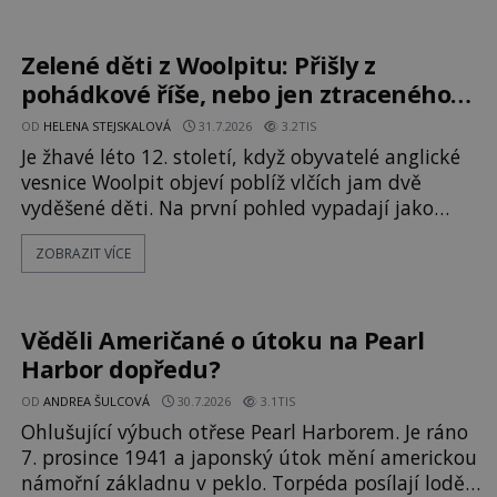
kodex patří mezi největší záhady evropských
dějin a dodnes nikdo s jistotou neví, kdo jej
napsal, kdy vznikl ani co vlastně vypráví.
Zelené děti z Woolpitu: Přišly z
Rohoncský kodex se poprvé objevuje v roce
pohádkové říše, nebo jen ztraceného
světa?
OD
HELENA STEJSKALOVÁ
31.7.2026
3.2TIS
Je žhavé léto 12. století, když obyvatelé anglické
vesnice Woolpit objeví poblíž vlčích jam dvě
vyděšené děti. Na první pohled vypadají jako
každé jiné, až na jednu děsivou výjimku. Jejich
ZOBRAZIT VÍCE
kůže má nazelenalý odstín, mluví
nesrozumitelnou řečí a odmítají jakékoli jídlo
kromě syrových bobů. Příběh se rychle stává
jednou z největších záhad středověké Anglie a ani
Věděli Američané o útoku na Pearl
po téměř devíti stech letech není
Harbor dopředu?
OD
ANDREA ŠULCOVÁ
30.7.2026
3.1TIS
Ohlušující výbuch otřese Pearl Harborem. Je ráno
7. prosince 1941 a japonský útok mění americkou
námořní základnu v peklo. Torpéda posílají lodě