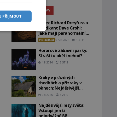
Paranormální jevy
E PŘIJMOUT
Herec Richard Dreyfuss a
muzikant Dave Grohl:
Jaké mají paranormální
zážitky?
PREMIUM
5.8.2026
1.4TIS
Hororové zábavní parky:
Straší tu oběti nehod?
4.8.2026
2.5TIS
Kroky v prázdných
chodbách a přízraky v
oknech: Nejděsivější
domy v Česku budí hrůzu
2.8.2026
3.2TIS
Nejděsivější lesy světa:
Vstoupí jen ti
nejodvážnější!