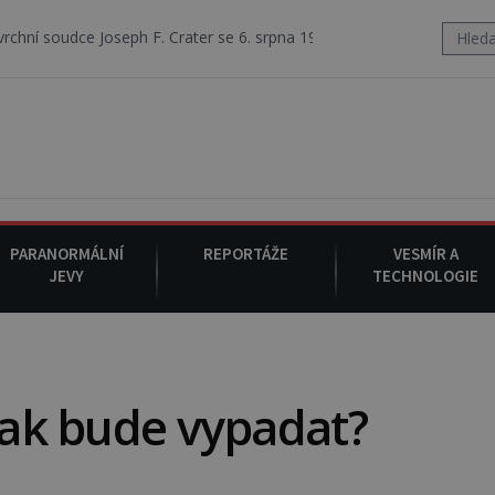
Joseph F. Crater se 6. srpna 1930 navečeří ve své oblíbené restauraci,
PARANORMÁLNÍ
REPORTÁŽE
VESMÍR A
JEVY
TECHNOLOGIE
 Jak bude vypadat?