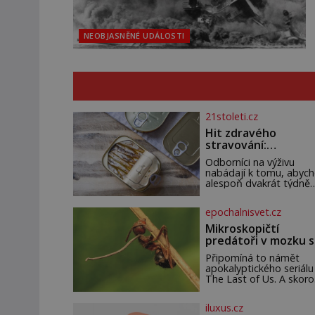
NEOBJASNĚNÉ UDÁLOSTI
21stoleti.cz
Hit zdravého
stravování:
Konzervované
Odborníci na výživu
sardinky!
nabádají k tomu, abyc
alespoň dvakrát týdně
konzumovali mořské ry
což ovšem může být
epochalnisvet.cz
zatěžující pro peněženk
Dobrou zprávou je, že
Mikroskopičtí
hvězdou doporučení se
predátoři v mozku s
nyní staly konzervo
vodí oběť jako lout
Připomíná to námět
apokalyptického seriálu
The Last of Us. A skoro
mrazí při představě, že
podobné horory probíha
iluxus.cz
v přírodě běžně – s tím