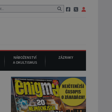
 pak si na ulici zavolá taxi, nasedne do něj a už ho nikdy nikdo nespa
NÁBOŽENSTVÍ
ZÁZRAKY
A OKULTISMUS