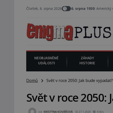
Čtvrtek, 6. srpna 2026
6. srpna 1930
: Americký vrchní soudce 
NEOBJASNĚNÉ
ZÁHADY
UDÁLOSTI
HISTORIE
Domů
Svět v roce 2050: Jak bude vypadat?
Svět v roce 2050:
od
KRISTÝNA KOVÁŘOVÁ
27.1.2020
4.6tis