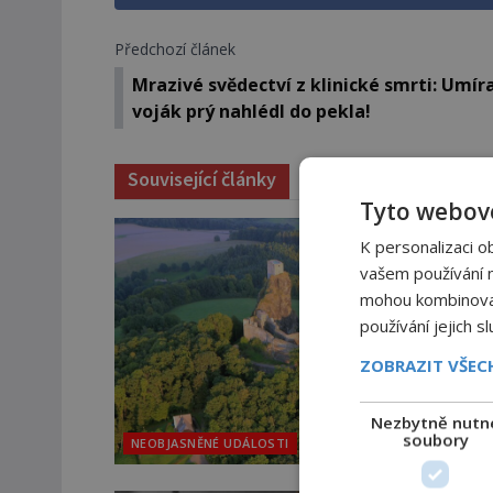
Předchozí článek
Mrazivé svědectví z klinické smrti: Umíra
voják prý nahlédl do pekla!
Související články
Tyto webové
K personalizaci o
vašem používání na
mohou kombinovat 
používání jejich s
ZOBRAZIT VŠE
Nezbytně nutn
soubory
NEOBJASNĚNÉ UDÁLOSTI