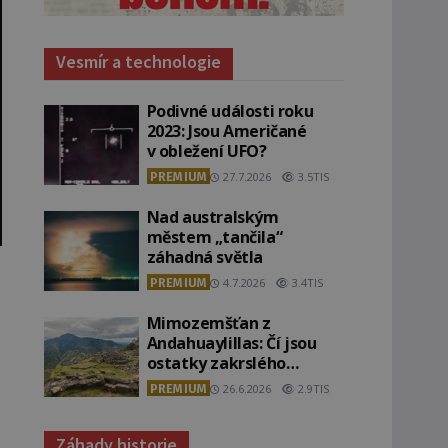
Vesmír a technologie
Podivné události roku
2023: Jsou Američané
v obležení UFO?
PREMIUM
27.7.2026
3.5TIS
Nad australským
městem „tančila“
záhadná světla
PREMIUM
4.7.2026
3.4TIS
Mimozemšťan z
Andahuaylillas: Čí jsou
ostatky zakrslého
stvoření s ohromnou
PREMIUM
26.6.2026
2.9TIS
lebkou?
Záhady historie