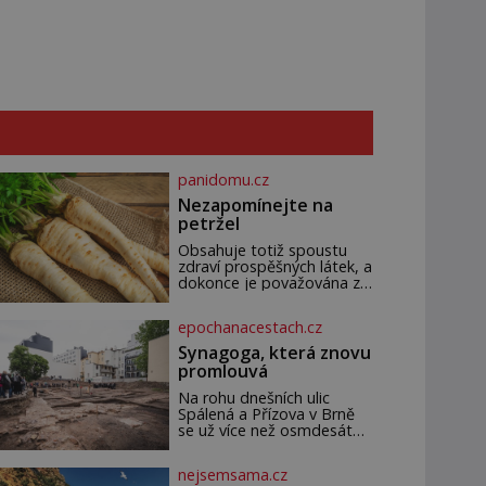
panidomu.cz
Nezapomínejte na
petržel
Obsahuje totiž spoustu
zdraví prospěšných látek, a
dokonce je považována za
tuzemskou superpotravinu.
Zázrak plný vitaminů V
epochanacestach.cz
petrželi najdete vitaminy
B1, B2, B3, B6, provitamin
Synagoga, která znovu
A, vitamin E a velké
promlouvá
množství vitamínu C
(nejvíce ho má nať,
Na rohu dnešních ulic
dokonce třikrát více než
Spálená a Přízova v Brně
pomeranč, v kořeni je také,
se už více než osmdesát
ale je ho desetkrát méně),
let nachází prázdná
a kyselinu listovou. Ale
parcela. Jen málokdo z
nejsemsama.cz
kolemjdoucích tuší, že