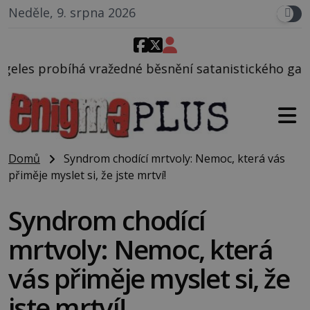
Neděle, 9. srpna 2026
edné běsnění satanistického gangu vedeného Charle
Domů
Syndrom chodící mrtvoly: Nemoc, která vás
přiměje myslet si, že jste mrtví!
Syndrom chodící
mrtvoly: Nemoc, která
vás přiměje myslet si, že
jste mrtví!