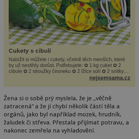
Cukety s cibulí
Naložit si můžete i cukety, včetně těch menších, které
by už nestihly dorůst. Potřebujete: ✿ 1 kg cuket ✿ 2
cibule ✿ 2 stroužky česneku ✿ 2 lžíce soli ✿ 2 snítky
kopru ✿ hrst petrželky Nálev: ✿ 400 m...
nejsemsama.cz
Žena si o sobě prý myslela, že je „věčně
zatracená“ a že jí chybí několik částí těla a
orgánů, jako byl například mozek, hrudník,
žaludek či střeva. Přestala přijímat potravu, a
nakonec zemřela na vyhladovění.