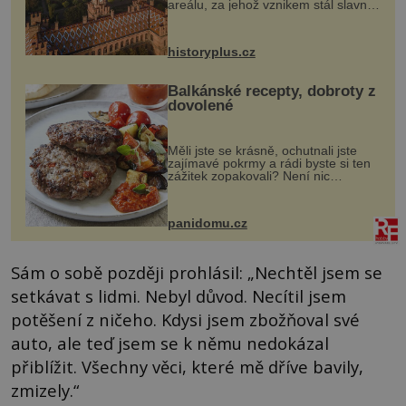
areálu, za jehož vznikem stál slavný
český architekt Josef Hlávka. Ten si
na něm dal mimořádně záležet. Jeho
stavební plány by při ...
historyplus.cz
Balkánské recepty, dobroty z
dovolené
Měli jste se krásně, ochutnali jste
zajímavé pokrmy a rádi byste si ten
zážitek zopakovali? Není nic
snazšího. Pljeskavica (10 porcí)
Možná jste ji ochutnali na dovolené v
bývalé Jugoslávii, lze ji vi...
panidomu.cz
Sám o sobě později prohlásil: „Nechtěl jsem se
setkávat s lidmi. Nebyl důvod. Necítil jsem
potěšení z ničeho. Kdysi jsem zbožňoval své
auto, ale teď jsem se k němu nedokázal
přiblížit. Všechny věci, které mě dříve bavily,
zmizely.“