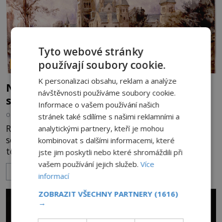
Tyto webové stránky
používají soubory cookie.
PARANORMÁLNÍ JEVY
K personalizaci obsahu, reklam a analýze
Nešťastný duch oběšené milenky děsí
návštěvnosti používáme soubory cookie.
studentky
Informace o vašem používání našich
OD
ADRIANA VOJTÍŠKOVÁ
8.8.2026
4.3TIS
stránek také sdílíme s našimi reklamními a
Robert Jaffrey Christie prožívá složité období. Píše
analytickými partnery, kteří je mohou
se rok 1900 a právě skonal jeho otec, známý
kombinovat s dalšími informacemi, které
továrník William Mellis Christie (1829–1900).
jste jim poskytli nebo které shromáždili při
Smutná událost je ale doprovázena ohromným
vašem používání jejich služeb.
Více
ZOBRAZIT VÍCE
dědictvím... Robertu připadne rodinné sídlo v
informací
Torontu. Takový majetek skýtá řadu výhod, avšak
ZOBRAZIT VŠECHNY PARTNERY
(1616)
ta, na niž přijde Robert, by jen tak někoho
→
nenapadla. N