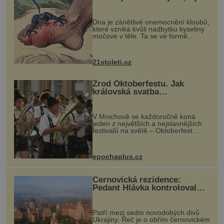
mohl pomoci s léčbou
„nemoci králů“
Dna je zánětlivé onemocnění kloubů,
které vzniká kvůli nadbytku kyseliny
močové v těle. Ta se ve formě
krystalků ukládá v blízkosti kloubů,
nejčastěji přitom postihuje palce na
nohou, a způsobuje bole...
21stoleti.cz
Zrod Oktoberfestu. Jak
královská svatba
odstartovala největší pivní
festival světa
V Mnichově se každoročně koná
jeden z největších a nejslavnějších
festivalů na světě – Oktoberfest.
Každý rok přiláká miliony
návštěvníků, kteří si vychutnávají
pivo, tradiční jídlo a bavorskou
epochaplus.cz
kultur...
Černovická rezidence:
Pedant Hlávka kontroloval
každou cihlu
Patří mezi sedm novodobých divů
Ukrajiny. Řeč je o obřím černovickém