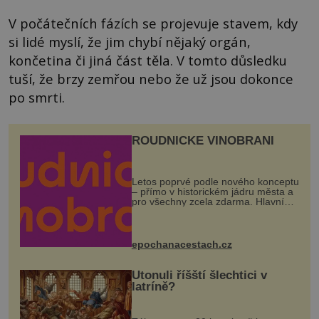
V počátečních fázích se projevuje stavem, kdy
si lidé myslí, že jim chybí nějaký orgán,
končetina či jiná část těla. V tomto důsledku
tuší, že brzy zemřou nebo že už jsou dokonce
po smrti.
ROUDNICKÉ VINOBRANÍ
Letos poprvé podle nového konceptu
– přímo v historickém jádru města a
pro všechny zcela zdarma. Hlavní
program se odehraje na Karlově a
Husově náměstí. Návštěvníci se
mohou těšit na víno, burčák, pes...
epochanacestach.cz
Utonuli říšští šlechtici v
latríně?