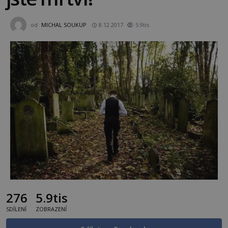
od
MICHAL SOUKUP
8.12.2017
5.9tis
276
5.9tis
SDÍLENÍ
ZOBRAZENÍ