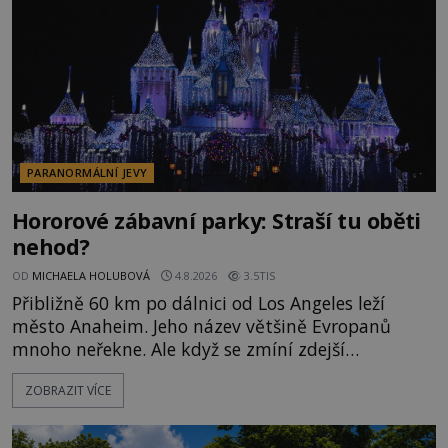
momentem se slavnému
PARANORMÁLNÍ JEVY
Hororové zábavní parky: Straší tu oběti
nehod?
OD
MICHAELA HOLUBOVÁ
4.8.2026
3.5TIS
Přibližně 60 km po dálnici od Los Angeles leží
město Anaheim. Jeho název většině Evropanů
mnoho neřekne. Ale když se zmíní zdejší
Disneyland, je hned jasno. Zábavní park vyroste na
ZOBRAZIT VÍCE
poklidném místě bývalého sadu pomerančovníků.
Klid tu teď rozhodně nepanuje, park navštíví
kolem 17 000 000 zábavychtivých lidí ročně. A ač je