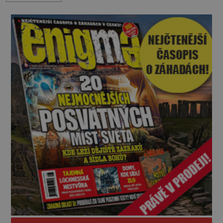
v jejich blízkosti se jim i za bílého dne obloukem
vyhýbají! Už jste o těchto lesích slyšeli? A odvážili
byste se je navštívit? [gallery ids="17