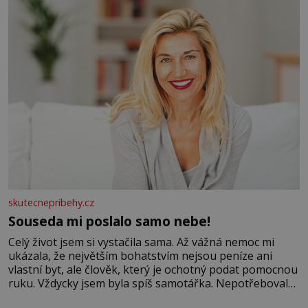
Velkých Losinách nebo v termálním
skutecnepribehy.cz
Souseda mi poslalo samo nebe!
Celý život jsem si vystačila sama. Až vážná nemoc mi
ukázala, že největším bohatstvím nejsou peníze ani
vlastní byt, ale člověk, který je ochotný podat pomocnou
ruku. Vždycky jsem byla spíš samotářka. Nepotřebovala
jsem kolem sebe partu kamarádek ani partnera. Stačily