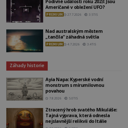
Podivné události roku 2023: Jsou
Američané v obležení UFO?
PREMIUM
27.7.2026
3.5TIS
Nad australským městem
„tančila“ záhadná světla
PREMIUM
4.7.2026
3.4TIS
Záhady historie
Ayia Napa: Kyperské vodní
monstrum s mírumilovnou
povahou
7.8.2026
5.0TIS
Ztracený hrob svatého Mikuláše:
Tajná výprava, která odnesla
nejslavnější relikvii do Itálie