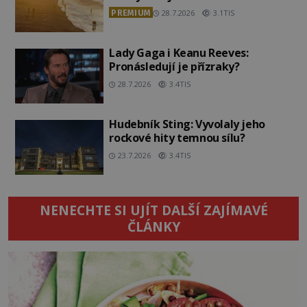
PREMIUM
28.7.2026
3.1TIS
Lady Gaga i Keanu Reeves:
Pronásledují je přízraky?
28.7.2026
3.4TIS
Hudebník Sting: Vyvolaly jeho
rockové hity temnou sílu?
23.7.2026
3.4TIS
NENECHTE SI UJÍT DALŠÍ ZAJÍMAVÉ
ČLÁNKY