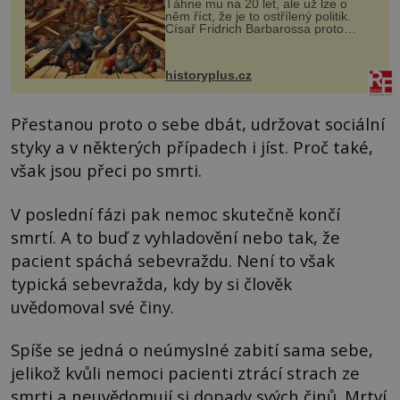
Táhne mu na 20 let, ale už lze o
něm říct, že je to ostřílený politik.
Císař Fridrich Barbarossa proto
posílá svého syna a dědice Jindřicha
VI. do Erfurtu, aby se stal
prostředníkem při řešení sporu m...
historyplus.cz
Přestanou proto o sebe dbát, udržovat sociální
styky a v některých případech i jíst. Proč také,
však jsou přeci po smrti.
V poslední fázi pak nemoc skutečně končí
smrtí. A to buď z vyhladovění nebo tak, že
pacient spáchá sebevraždu. Není to však
typická sebevražda, kdy by si člověk
uvědomoval své činy.
Spíše se jedná o neúmyslné zabití sama sebe,
jelikož kvůli nemoci pacienti ztrácí strach ze
smrti a neuvědomují si dopady svých činů. Mrtví