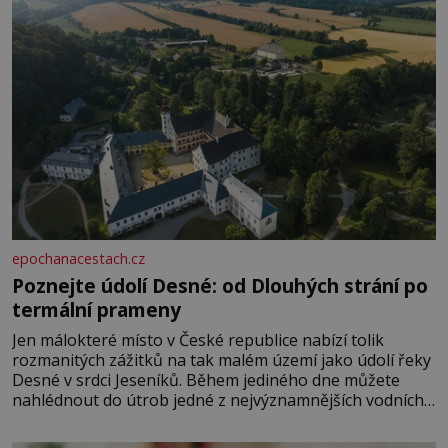
epochanacestach.cz
Poznejte údolí Desné: od Dlouhých strání po
termální prameny
Jen málokteré místo v České republice nabízí tolik
rozmanitých zážitků na tak malém území jako údolí řeky
Desné v srdci Jeseníků. Během jediného dne můžete
nahlédnout do útrob jedné z nejvýznamnějších vodních
elektráren v Evropě, vydat se na horské hřebeny, projet
se na koloběžce a den zakončit poznáváním památek ve