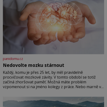
panidomu.cz
Nedovolte mozku stárnout
Každý, komu je přes 25 let, by měl pravidelně
procvičovat mozkové závity. V tomto období se totiž
začíná zhoršovat paměť. Možná máte problém
vzpomenout si na jméno kolegy z práce. Nebo marně v
paměti lovíte název knížky, kterou jste nedávno přečetli.
Je to opravdu tak, s věkem jako kdyby se paměť
rozhodla stávkovat. Cvičte