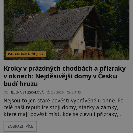
velká snaha to utajit, někteří z
PARANORMÁLNÍ JEVY
Kroky v prázdných chodbách a přízraky
v oknech: Nejděsivější domy v Česku
budí hrůzu
OD
HELENA STEJSKALOVÁ
2.8.2026
3.3TIS
Nejsou to jen staré pověsti vyprávěné u ohně. Po
celé naší republice stojí domy, statky a zámky,
které mají pověst míst, kde se zjevují přízraky,
ozývají nevysvětlitelné zvuky nebo se dějí podivné
ZOBRAZIT VÍCE
jevy. Zatímco historici většinou hledají racionální