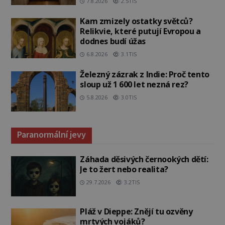
7.8.2026
2.5TIS
Kam zmizely ostatky světců?
Relikvie, které putují Evropou a
dodnes budí úžas
6.8.2026
3.1TIS
Železný zázrak z Indie: Proč tento
sloup už 1 600 let nezná rez?
5.8.2026
3.0TIS
Paranormální jevy
Záhada děsivých černookých dětí:
Je to žert nebo realita?
29.7.2026
3.2TIS
Pláž v Dieppe: Znějí tu ozvěny
mrtvých vojáků?