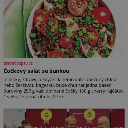
tisicereceptu.cz
Čočkový salát se šunkou
Je lehký, zdravý, a když si k němu dáte opečený chléb
nebo čerstvou bagetku, bude chutnat jedna báseň.
Suroviny 250 g vaší oblíbené čočky 150 g cherry rajčátek
1 velká červená cibule 2 lžíce