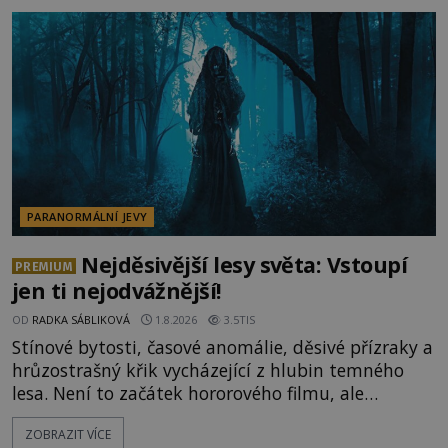
vysvětlení, záhadologové upozorňují, že některé
lokality vykazují nápadně podobná svědectví po
celé generace. A právě tato opakující se svědectví
ud
PARANORMÁLNÍ JEVY
Nejděsivější lesy světa: Vstoupí
PREMIUM
jen ti nejodvážnější!
OD
RADKA SÁBLIKOVÁ
1.8.2026
3.5TIS
Stínové bytosti, časové anomálie, děsivé přízraky a
hrůzostrašný křik vycházející z hlubin temného
lesa. Není to začátek hororového filmu, ale
události, které popisují návštěvníci lesů, které jsou
ZOBRAZIT VÍCE
označovány jako nejděsivější na světě. Lidé bydlící