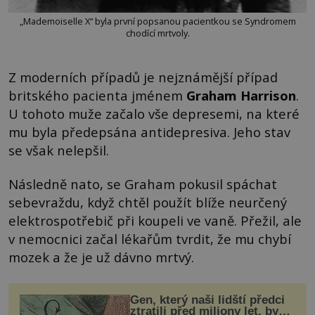
„Mademoiselle X“ byla první popsanou pacientkou se Syndromem
chodící mrtvoly.
Z moderních případů je nejznámější případ
britského pacienta jménem
Graham Harrison
.
U tohoto muže začalo vše depresemi, na které
mu byla předepsána antidepresiva. Jeho stav
se však nelepšil.
Následně nato, se Graham pokusil spáchat
sebevraždu, když chtěl použít blíže neurčený
elektrospotřebič při koupeli ve vaně. Přežil, ale
v nemocnici začal lékařům tvrdit, že mu chybí
mozek a že je už dávno mrtvý.
Gen, který naši lidští předci
ztratili před miliony let, by