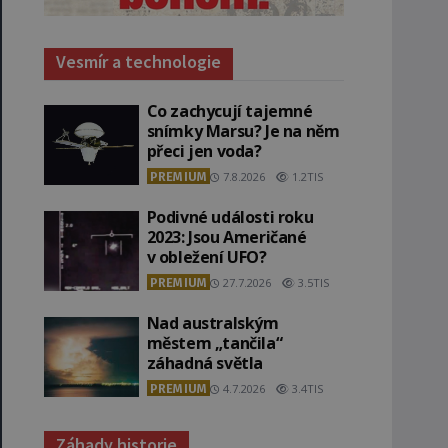
Vesmír a technologie
Co zachycují tajemné
snímky Marsu? Je na něm
přeci jen voda?
PREMIUM
7.8.2026
1.2TIS
Podivné události roku
2023: Jsou Američané
v obležení UFO?
PREMIUM
27.7.2026
3.5TIS
Nad australským
městem „tančila“
záhadná světla
PREMIUM
4.7.2026
3.4TIS
Záhady historie