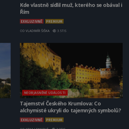
Kde vlastně sídlil muž, kterého se obával i
Řím
EXKLUZIVNĚ
PREMIUM
OD
VLADIMÍR ŠIŠKA
3.5TIS
NEOBJASNĚNÉ UDÁLOSTI
Tajemství Českého Krumlova: Co
alchymisté ukryli do tajemných symbolů?
EXKLUZIVNĚ
PREMIUM