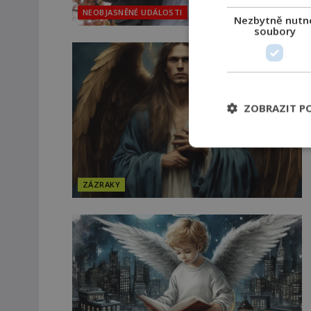
NEOBJASNĚNÉ UDÁLOSTI
Nezbytně nutn
soubory
ZOBRAZIT P
ZÁZRAKY