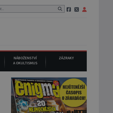
ozem po cestě utíká zvláštní psovitá šelma, údajně bájná čupakabra.
NÁBOŽENSTVÍ
ZÁZRAKY
A OKULTISMUS