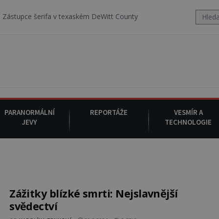
ifa v texaském DeWitt County pořizuje video, na kterém před jeho v
PARANORMÁLNÍ
REPORTÁŽE
VESMÍR A
JEVY
TECHNOLOGIE
Zážitky blízké smrti: Nejslavnější
svědectví