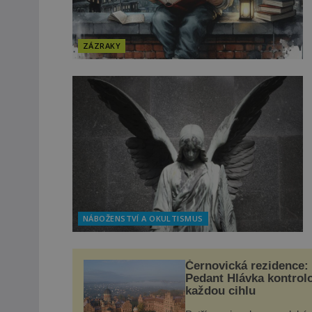
ZÁZRAKY
NÁBOŽENSTVÍ A OKULTISMUS
Černovická rezidence:
Pedant Hlávka kontrol
každou cihlu