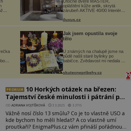
ch
Otočné dveře MASTER,
m
opláštění kůže antik, skrytá
ož
zárubeň AKTIVE 40/00 Interiéry
navrhované na zakázku často
si na
vyžadují atypické rozměry nejen
iluxus.cz
.
nábytku, ale i otvorových prvků.
.
Technické zázemí dnes umož...
Jak jsem opustila svoje
tělo
rečka
U známých na chalupě jsme na
půdě našli staré bylinky po
obou
babičce. Zvědavost mi nedala a
i
připravila jsem si z nich lektvar…
dávno
Zimní pobyt na chalupě se pro
skutecnepribehy.cz
skými
mě vlastní vinou změnil v děsivý
zážitek, na kt...
10 Horkých otázek na březen:
PREMIUM
Tajemství české minulosti i pátrání po
UFO
OD
ADRIANA VOJTÍŠKOVÁ
3.3.2025
3.3TIS
Vážně nosí číslo 13 smůlu? Co je to vlastně USO a
kde bychom ho měli hledat? A co vlastně umí
proutkaři? EnigmaPlus.cz vám přináší pořádnou