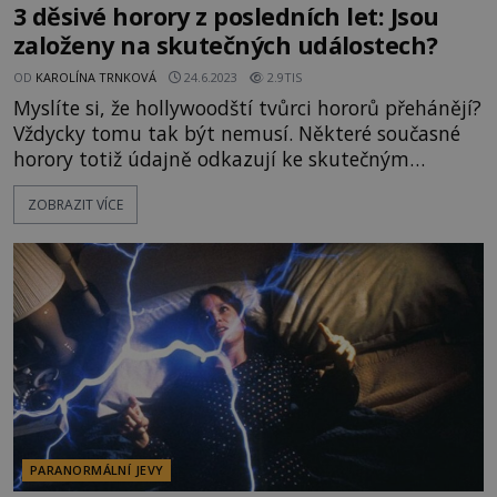
3 děsivé horory z posledních let: Jsou
založeny na skutečných událostech?
OD
KAROLÍNA TRNKOVÁ
24.6.2023
2.9TIS
Myslíte si, že hollywoodští tvůrci hororů přehánějí?
Vždycky tomu tak být nemusí. Některé současné
horory totiž údajně odkazují ke skutečným
případům. ENIGMA představuje 3 snímky z
ZOBRAZIT VÍCE
posledních let, jejichž reálná předloha je prý
děsivější než film! Chraň nás od zlého Rok: 2014
Podle skutečnosti: z 50 % Newyorský policista
Ralph
PARANORMÁLNÍ JEVY