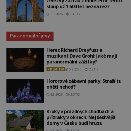
Železný zázrak z Indie: Proč tento
sloup už 1 600 let nezná rez?
5.8.2026
2.6TIS
Paranormální jevy
Herec Richard Dreyfuss a
muzikant Dave Grohl: Jaké mají
paranormální zážitky?
PREMIUM
5.8.2026
2.8TIS
Hororové zábavní parky: Straší tu
oběti nehod?
4.8.2026
3.3TIS
Kroky v prázdných chodbách a
přízraky v oknech: Nejděsivější
domy v Česku budí hrůzu
2.8.2026
3.3TIS