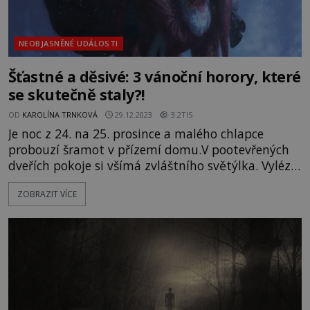
NEOBJASNĚNÉ UDÁLOSTI
Šťastné a děsivé: 3 vánoční horory, které
se skutečně staly?!
OD
KAROLÍNA TRNKOVÁ
29.12.2023
3.2TIS
Je noc z 24. na 25. prosince a malého chlapce
probouzí šramot v přízemí domu.V pootevřených
dveřích pokoje si všímá zvláštního světýlka. Vylézá
z postele a zář se začíná pohybovat. Následuje ji ke
ZOBRAZIT VÍCE
schodišti, pomalu schází dolů. Někdo tam je. Pak
chlapci v hlavě exploduje hluboký, hrdelní,
nelidský hlas: „Co tady děláš? Zmiz nahoru!“ Běží
zpátky jako o život, srdce mu div nevyskočí
z hrudi. To neby