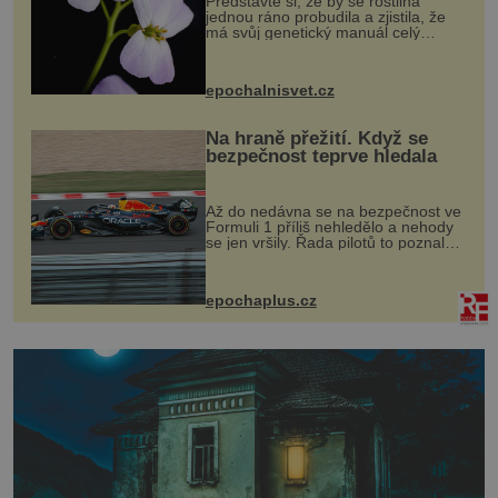
Představte si, že by se rostlina
jednou ráno probudila a zjistila, že
má svůj genetický manuál celý
dvakrát. Přesně to se občas v
přírodě stane – a podle nového
výzkumu to může být pro druhy
epochalnisvet.cz
vstupenka...
Na hraně přežití. Když se
bezpečnost teprve hledala
Až do nedávna se na bezpečnost ve
Formuli 1 příliš nehledělo a nehody
se jen vršily. Řada pilotů to poznala
na vlastní kůži, často s trvalými
následky nebo bohužel i ztrátou
života. Dnes nepochopiteln...
epochaplus.cz