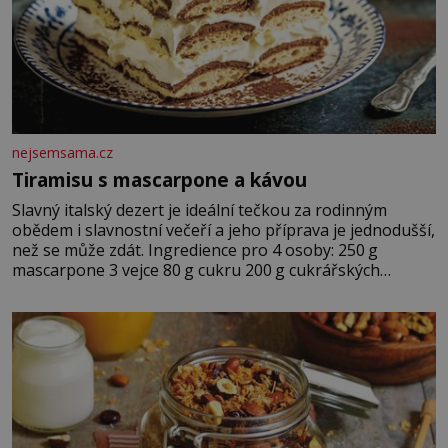
nejsemsama.cz
Tiramisu s mascarpone a kávou
Slavný italský dezert je ideální tečkou za rodinným
obědem i slavnostní večeří a jeho příprava je jednodušší,
než se může zdát. Ingredience pro 4 osoby: 250 g
mascarpone 3 vejce 80 g cukru 200 g cukrářských
piškotů 250 ml silné kávy 2 lžíce amaretta kakao na
posypání Postup: Oddělte žloutky od bílků. Žloutky
vyšlehejte s cukrem do světlé pěny a postupně do nich
vmíchejte mascarpone, aby vznikl hladký