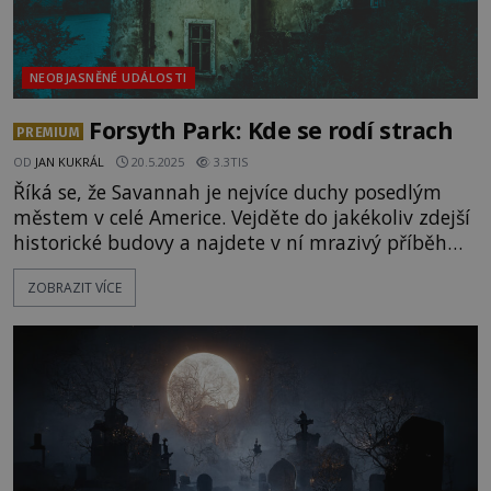
NEOBJASNĚNÉ UDÁLOSTI
Forsyth Park: Kde se rodí strach
PREMIUM
OD
JAN KUKRÁL
20.5.2025
3.3TIS
Říká se, že Savannah je nejvíce duchy posedlým
městem v celé Americe. Vejděte do jakékoliv zdejší
historické budovy a najdete v ní mrazivý příběh
přitahující negativní energii, paranormální jevy a
ZOBRAZIT VÍCE
ponuré legendy. A jako kdyby se takové příhody
nejvíc ze všeho shlukovaly kolem zdejšího lákadla
pro turisty, rozkvetlého Forsyth Parku. Na povrchu
jde o prosluněný park plný zeleně, ale co se,
možná