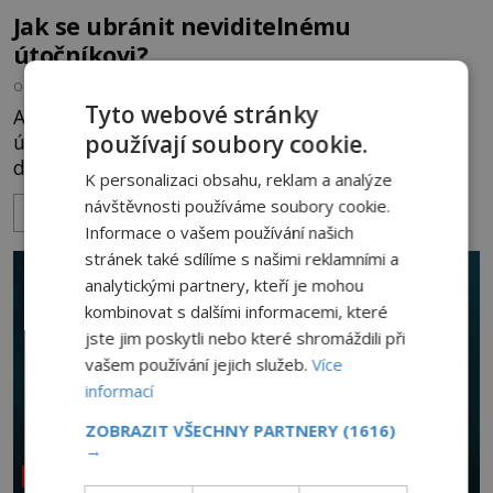
Jak se ubránit neviditelnému
útočníkovi?
OD
ADRIANA VOJTÍŠKOVÁ
6.5.2023
3.1TIS
Tyto webové stránky
Američanka Carla Moran zažívá ve svém bytě
používají soubory cookie.
útoky neviditelné síly. Cosi ji surově napadá, a
dokonce znásilňuje. Přestože má žena viditelné
K personalizaci obsahu, reklam a analýze
rány a je silně traumatizována, nikdo jejímu
návštěvnosti používáme soubory cookie.
ZOBRAZIT VÍCE
vyprávění nevěří. Vyšetřování odhalí, že entita je
Informace o vašem používání našich
paranormálního původu. Přestože se Carla i se
stránek také sdílíme s našimi reklamními a
svými dětmi odstěhuje z domu, kde se jí zlé věci
analytickými partnery, kteří je mohou
děly,
kombinovat s dalšími informacemi, které
jste jim poskytli nebo které shromáždili při
vašem používání jejich služeb.
Více
informací
ZOBRAZIT VŠECHNY PARTNERY
(1616)
→
NEOBJASNĚNÉ UDÁLOSTI