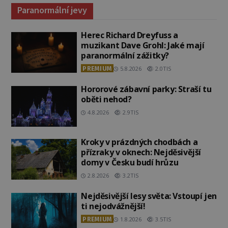
Paranormální jevy
Herec Richard Dreyfuss a
muzikant Dave Grohl: Jaké mají
paranormální zážitky?
PREMIUM
5.8.2026
2.0TIS
Hororové zábavní parky: Straší tu
oběti nehod?
4.8.2026
2.9TIS
Kroky v prázdných chodbách a
přízraky v oknech: Nejděsivější
domy v Česku budí hrůzu
2.8.2026
3.2TIS
Nejděsivější lesy světa: Vstoupí jen
ti nejodvážnější!
PREMIUM
1.8.2026
3.5TIS