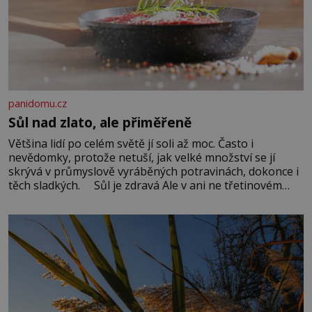
panidomu.cz
Sůl nad zlato, ale přiměřeně
Většina lidí po celém světě jí soli až moc. Často i
nevědomky, protože netuší, jak velké množství se jí
skrývá v průmyslově vyráběných potravinách, dokonce i
těch sladkých. Sůl je zdravá Ale v ani ne třetinovém
množství, než je pro většinu populace běžné. Její
základní složky– sodík a chlór – jsou zásadní pro
správné hospodaření