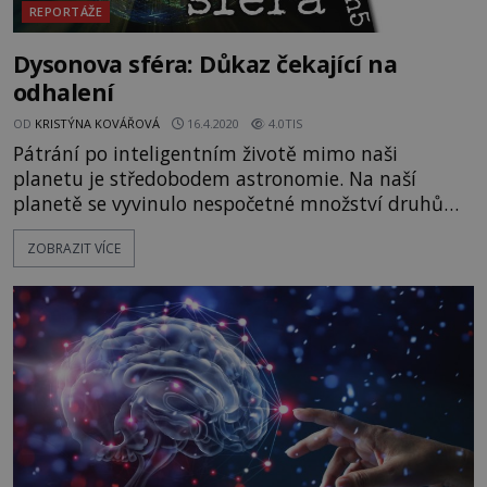
REPORTÁŽE
Dysonova sféra: Důkaz čekající na
odhalení
OD
KRISTÝNA KOVÁŘOVÁ
16.4.2020
4.0TIS
Pátrání po inteligentním životě mimo naši
planetu je středobodem astronomie. Na naší
planetě se vyvinulo nespočetné množství druhů
života. A „ingredience“ pro život jsou všude ve
ZOBRAZIT VÍCE
vesmíru. Kde třeba?
https://www.youtube.com/watch?v=9RpIevh3rYA