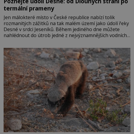
Poznejte údolí Desné: od Dlouhých strání po
termální prameny
Jen málokteré místo v České republice nabízí tolik
rozmanitých zážitků na tak malém území jako údolí řeky
Desné v srdci Jeseníků. Během jediného dne můžete
nahlédnout do útrob jedné z nejvýznamnějších vodních
elektráren v Evropě, vydat se na horské hřebeny, projet
se na koloběžce a den zakončit poznáváním památek ve
Velkých Losinách nebo v termálním