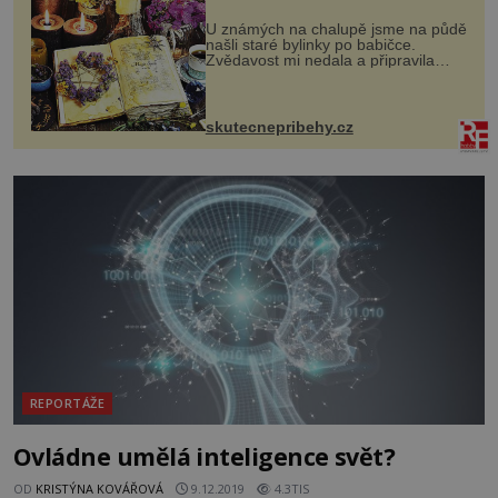
U známých na chalupě jsme na půdě
našli staré bylinky po babičce.
Zvědavost mi nedala a připravila
jsem si z nich lektvar… Zimní pobyt
na chalupě se pro mě vlastní vinou
změnil v děsivý zážitek, na kt...
skutecnepribehy.cz
REPORTÁŽE
Ovládne umělá inteligence svět?
OD
KRISTÝNA KOVÁŘOVÁ
9.12.2019
4.3TIS