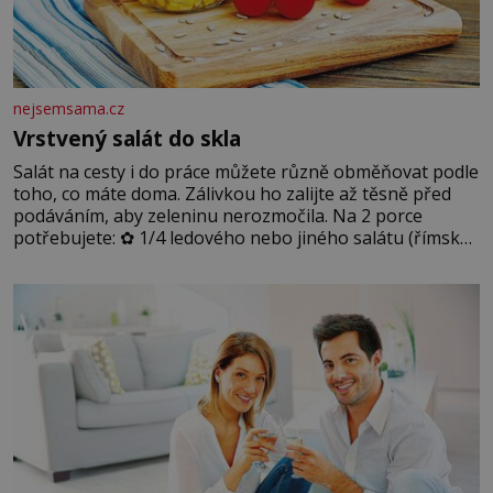
nejsemsama.cz
Vrstvený salát do skla
Salát na cesty i do práce můžete různě obměňovat podle
toho, co máte doma. Zálivkou ho zalijte až těsně před
podáváním, aby zeleninu nerozmočila. Na 2 porce
potřebujete: ✿ 1/4 ledového nebo jiného salátu (římský
salát, polníček…) ✿ 1 malá konzerva kukuřice ✿ ½
okurky ✿ 2 rajčata Zálivka: ✿ 4 lžíce olivového oleje ✿ 1
lžíci citronové šťávy ✿ ½ stroužku