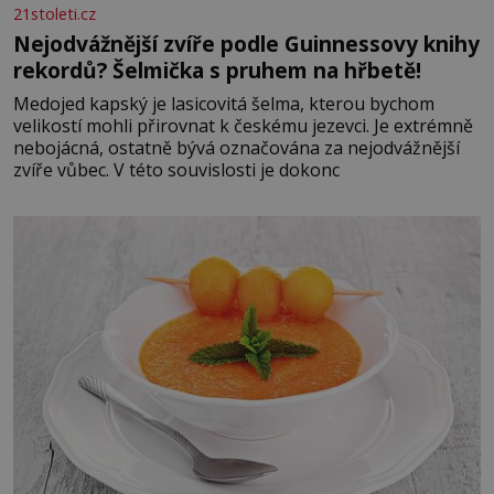
21stoleti.cz
Nejodvážnější zvíře podle Guinnessovy knihy
rekordů? Šelmička s pruhem na hřbetě!
Medojed kapský je lasicovitá šelma, kterou bychom
velikostí mohli přirovnat k českému jezevci. Je extrémně
nebojácná, ostatně bývá označována za nejodvážnější
zvíře vůbec. V této souvislosti je dokonc