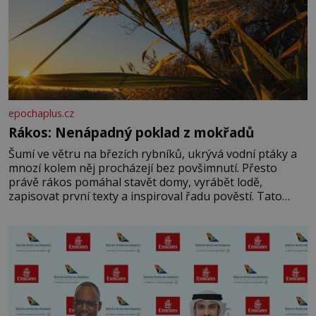
epochaplus.cz
Rákos: Nenápadný poklad z mokřadů
Šumí ve větru na březích rybníků, ukrývá vodní ptáky a
mnozí kolem něj procházejí bez povšimnutí. Přesto
právě rákos pomáhal stavět domy, vyrábět lodě,
zapisovat první texty a inspiroval řadu pověstí. Tato
skromná, ale užitečná rostlina provází člověka už tisíce
let. Většina lidí vnímá rákos jen jako obyčejnou kulisu
letního koupání. Stačí se však podívat