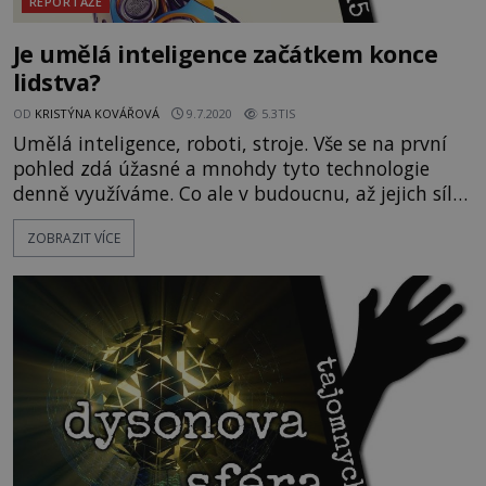
REPORTÁŽE
Je umělá inteligence začátkem konce
lidstva?
OD
KRISTÝNA KOVÁŘOVÁ
9.7.2020
5.3TIS
Umělá inteligence, roboti, stroje. Vše se na první
pohled zdá úžasné a mnohdy tyto technologie
denně využíváme. Co ale v budoucnu, až jejich síla
přesáhne veškeré meze? Bude umělá inteligence
ZOBRAZIT VÍCE
zodpovědná za konec lidstva?
https://www.youtube.com/watch?v=Z9jahoMtHvM