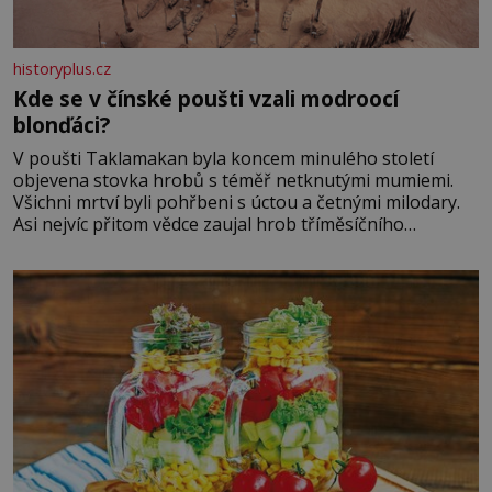
historyplus.cz
Kde se v čínské poušti vzali modroocí
blonďáci?
V poušti Taklamakan byla koncem minulého století
objevena stovka hrobů s téměř netknutými mumiemi.
Všichni mrtví byli pohřbeni s úctou a četnými milodary.
Asi nejvíc přitom vědce zaujal hrob tříměsíčního
chlapečka s modrou filcovou čapkou, z níž se draly
blonďaté vlásky. Fakt, že jsou těla dávných lidí nesmírně
dobře zachovalá, přičítají odborníci zdejším klimatickým
podmínkám. Sucho, prosolené písky a extrémně