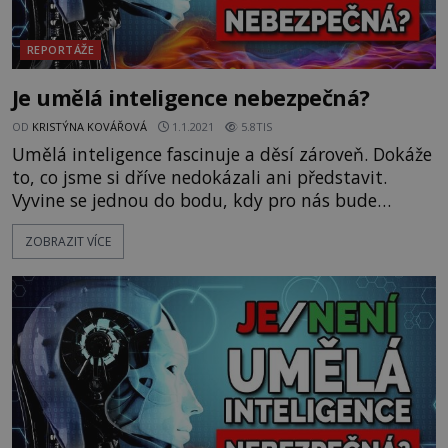
REPORTÁŽE
Je umělá inteligence nebezpečná?
OD
KRISTÝNA KOVÁŘOVÁ
1.1.2021
5.8TIS
Umělá inteligence fascinuje a děsí zároveň. Dokáže
to, co jsme si dříve nedokázali ani představit.
Vyvine se jednou do bodu, kdy pro nás bude
ohrožující? https://www.youtube.com/watch?
ZOBRAZIT VÍCE
v=UFHdBSeY7Lw&feature=emb_title&ab_channel=T