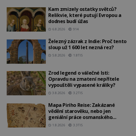
Kam zmizely ostatky světců?
Relikvie, které putují Evropou a
dodnes budí úžas
6.8.2026
914
Železný zázrak z Indie: Proč tento
sloup už 1 600 let nezná rez?
5.8.2026
1.8TIS
Zrod legend o válečné lsti:
Opravdu na zmatení nepřítele
vypouštěli vypasené králíky?
3.8.2026
3.2TIS
Mapa Piriho Reise: Zakázané
vědění starověku, nebo jen
geniální práce osmanského
admirála?
1.8.2026
3.3TIS