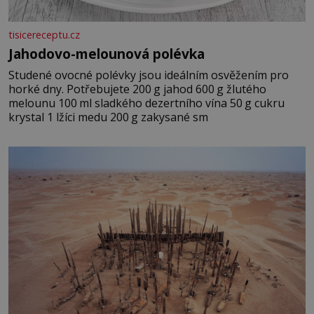
tisicereceptu.cz
Jahodovo-melounová polévka
Studené ovocné polévky jsou ideálním osvěžením pro
horké dny. Potřebujete 200 g jahod 600 g žlutého
melounu 100 ml sladkého dezertního vína 50 g cukru
krystal 1 lžíci medu 200 g zakysané sm