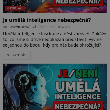
REPORTÁŽE
Je umělá inteligence nebezpečná?
OD
KRISTÝNA KOVÁŘOVÁ
25.11.2020
6.5TIS
Umělá inteligence fascinuje a děsí zároveň. Dokáže
to, co jsme si dříve nedokázali představit. Vyvine
se jednou do bodu, kdy pro nás bude ohrožující?
https://www.youtube.com/watch?
ZOBRAZIT VÍCE
v=UFHdBSeY7Lw&feature=emb_title&ab_channel=T