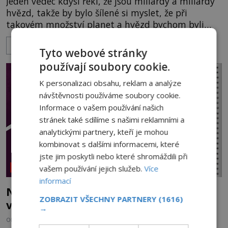
Jeden vědec kdysi řekl, že jsou miliardy a miliardy
hvězd, takže by bylo šílené si myslet, že při
takovém množství planet a hvězd bychom byli
jedná forma inteligentního života v celém
ZOBRAZIT VÍCE
vesmíru. https://www.youtube.com/watch?
Tyto webové stránky
v=0Yn92AZ_Bys
používají soubory cookie.
K personalizaci obsahu, reklam a analýze
návštěvnosti používáme soubory cookie.
Informace o vašem používání našich
stránek také sdílíme s našimi reklamními a
analytickými partnery, kteří je mohou
kombinovat s dalšími informacemi, které
jste jim poskytli nebo které shromáždili při
vašem používání jejich služeb.
Více
NEOBJASNĚNÉ UDÁLOSTI
informací
Největší záhady světa: Největší génius
ZOBRAZIT VŠECHNY PARTNERY
(1616)
všech dob
→
OD
KRISTÝNA KOVÁŘOVÁ
3.12.2019
3.5TIS