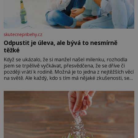
skutecnepribehy.cz
Odpustit je úleva, ale bývá to nesmírně
těžké
Když se ukázalo, že si manžel našel milenku, rozhodla
jsem se trpělivě vyčkávat, přesvědčena, že se dříve či
později vrátí k rodině. Možná je to jedna z nejtěžších věcí
na světě. Ale každý, kdo s tím má nějaké zkušenosti, se
zapřísahá, že pokud odpustíte, znatelně se vám uleví.
Když se ke mně doneslo, že si manžel pořídil milenku,