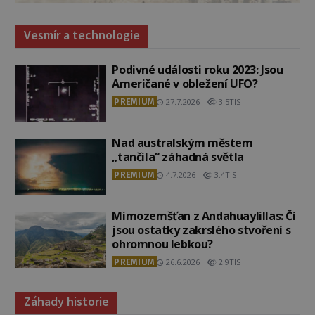
Vesmír a technologie
Podivné události roku 2023: Jsou
Američané v obležení UFO?
PREMIUM
27.7.2026
3.5TIS
Nad australským městem
„tančila“ záhadná světla
PREMIUM
4.7.2026
3.4TIS
Mimozemšťan z Andahuaylillas: Čí
jsou ostatky zakrslého stvoření s
ohromnou lebkou?
PREMIUM
26.6.2026
2.9TIS
Záhady historie