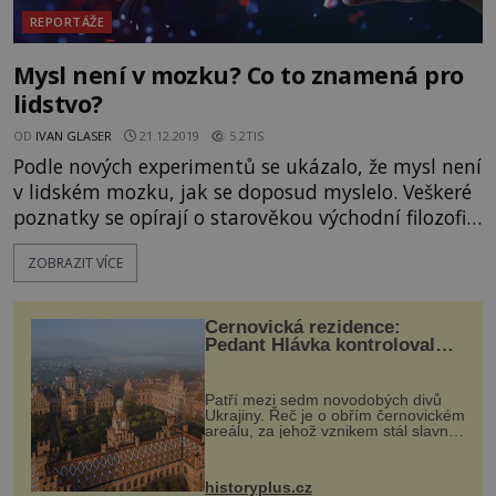
REPORTÁŽE
Mysl není v mozku? Co to znamená pro
lidstvo?
OD
IVAN GLASER
21.12.2019
5.2TIS
Podle nových experimentů se ukázalo, že mysl není
v lidském mozku, jak se doposud myslelo. Veškeré
poznatky se opírají o starověkou východní filozofii,
která dělí člověka do sedmi úrovní. Z toho fyzické
ZOBRAZIT VÍCE
tělo se nachází na nejvyšší úrovni, zatímco mysl
na nejnižší úrovni, tudíž je vlastně s určitým
nadhledem zanedbatelná, protože se je
Černovická rezidence:
samostatná a není vůbec závislá na mozku jako
Pedant Hlávka kontroloval
každou cihlu
takovém. Tímto
Patří mezi sedm novodobých divů
Ukrajiny. Řeč je o obřím černovickém
areálu, za jehož vznikem stál slavný
český architekt Josef Hlávka. Ten si
na něm dal mimořádně záležet. Jeho
stavební plány by při ...
historyplus.cz