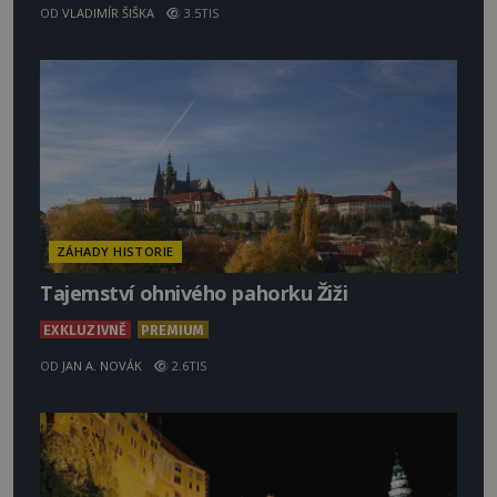
OD
VLADIMÍR ŠIŠKA
3.5TIS
ZÁHADY HISTORIE
Tajemství ohnivého pahorku Žiži
EXKLUZIVNĚ
PREMIUM
OD
JAN A. NOVÁK
2.6TIS