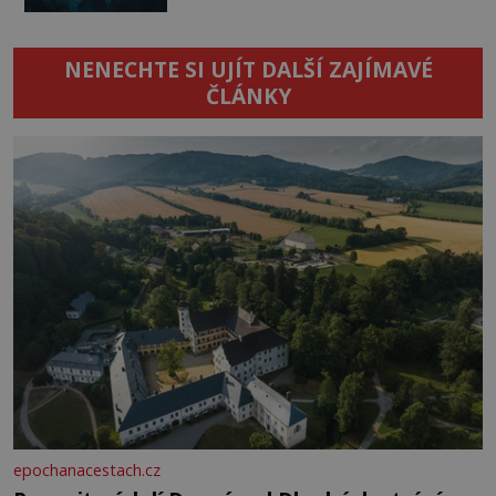
NENECHTE SI UJÍT DALŠÍ ZAJÍMAVÉ
ČLÁNKY
epochanacestach.cz