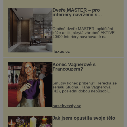
Dveře MASTER – pro
interiéry navržené s
rozumem i vášní!
Otočné dveře MASTER, opláštění
kůže antik, skrytá zárubeň AKTIVE
40/00 Interiéry navrhované na
zakázku často vyžadují atypické
rozměry nejen nábytku, ale i
otvorových prvků. Technické zázemí
iluxus.cz
dnes umož...
Konec Vagnerové s
Francouzem?
Smutný konec příběhu? Herečka ze
seriálu Studna, Hana Vagnerová
(42), poslední dobou nepůsobí
nejšťastněji. Ačkoli časy její anorexie
jsou už dávno pryč a opět se pyšnila
ženskými křivkami, najednou s...
nasehvezdy.cz
Jak jsem opustila svoje tělo