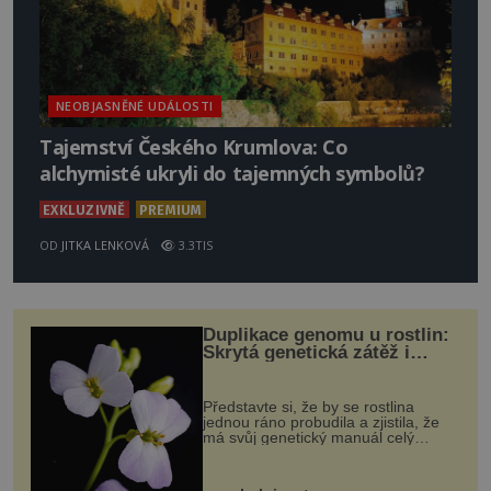
NEOBJASNĚNÉ UDÁLOSTI
Tajemství Českého Krumlova: Co
alchymisté ukryli do tajemných symbolů?
EXKLUZIVNĚ
PREMIUM
OD
JITKA LENKOVÁ
3.3TIS
Duplikace genomu u rostlin:
Skrytá genetická zátěž i
evoluční výhoda
Představte si, že by se rostlina
jednou ráno probudila a zjistila, že
má svůj genetický manuál celý
dvakrát. Přesně to se občas v
přírodě stane – a podle nového
výzkumu to může být pro druhy