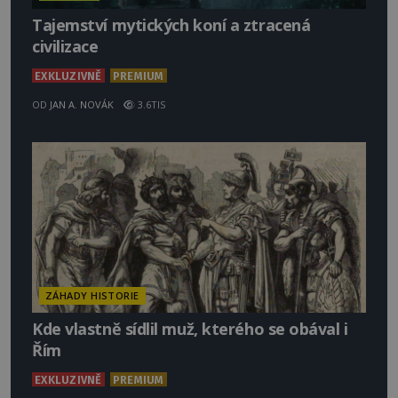
Tajemství mytických koní a ztracená
civilizace
EXKLUZIVNĚ
PREMIUM
OD
JAN A. NOVÁK
3.6TIS
ZÁHADY HISTORIE
Kde vlastně sídlil muž, kterého se obával i
Řím
EXKLUZIVNĚ
PREMIUM