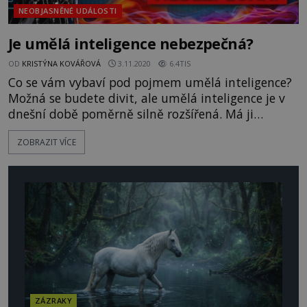
NEOBJASNĚNÉ UDÁLOSTI
Je umělá inteligence nebezpečná?
OD
KRISTÝNA KOVÁŘOVÁ
3.11.2020
6.4TIS
Co se vám vybaví pod pojmem umělá inteligence?
Možná se budete divit, ale umělá inteligence je v
dnešní době poměrně silně rozšířená. Má ji
například váš robotický vysavač, hlasoví asistenti
ZOBRAZIT VÍCE
nebo třeba Google, který rozhoduje, jakou reklamu
vám zobrazí u tohoto videa. Je umělá inteligence
ale bezpečná? https://www.youtube.com/watch?
v=UFHdBSeY7Lw&feature=emb_title&ab_channel=T
ZÁZRAKY