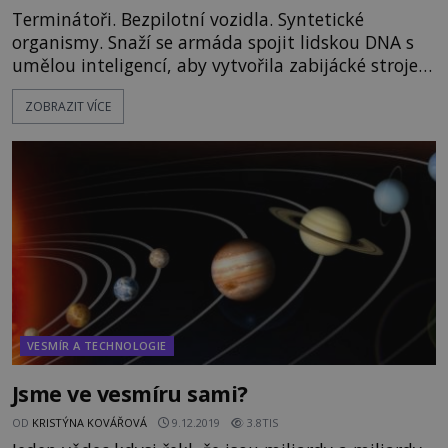
Terminátoři. Bezpilotní vozidla. Syntetické
organismy. Snaží se armáda spojit lidskou DNA s
umělou inteligencí, aby vytvořila zabijácké stroje,
které jednoho dne ovládnou svět?
ZOBRAZIT VÍCE
https://www.youtube.com/watch?v=578cp2bzlwc
VESMÍR A TECHNOLOGIE
Jsme ve vesmíru sami?
OD
KRISTÝNA KOVÁŘOVÁ
9.12.2019
3.8TIS