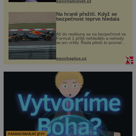
epochalnisvet.cz
vstupenka...
Na hraně přežití. Když se
bezpečnost teprve hledala
Až do nedávna se na bezpečnost ve
Formuli 1 příliš nehledělo a nehody
se jen vršily. Řada pilotů to poznala
na vlastní kůži, často s trvalými
následky nebo bohužel i ztrátou
života. Dnes nepochopiteln...
epochaplus.cz
PARANORMÁLNÍ JEVY