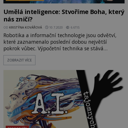
Umělá inteligence: Stvoříme Boha, který
nás zničí?
OD
KRISTÝNA KOVÁŘOVÁ
10.7.2020
6.6TIS
Robotika a informační technologie jsou odvětví,
které zaznamenalo poslední dobou největší
pokrok vůbec. Výpočetní technika se stává
výkonnější a mocnější. Spolu s genialitou mnoha
ZOBRAZIT VÍCE
programátorů máme dnes neuvěřitelně schopné
umělé inteligence, které jsme si ochočili pro naše
účely. https://www.youtube.com/watch?
v=LzT4TUAxSqE