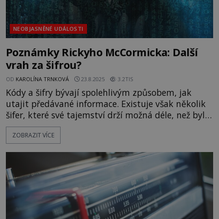
NEOBJASNĚNÉ UDÁLOSTI
Poznámky Rickyho McCormicka: Další
vrah za šifrou?
OD
KAROLÍNA TRNKOVÁ
23.8.2025
3.2TIS
Kódy a šifry bývají spolehlivým způsobem, jak
utajit předávané informace. Existuje však několik
šifer, které své tajemství drží možná déle, než bylo
plánováno. Skrývají se za nimi staletí staré
ZOBRAZIT VÍCE
rukopisy, mapy k pokladu či identita obávaného
sériového vraha. A právě v posledním případě jde
dokonce o jednu z nejodolnějších šifer vůbec...
Snahy pře