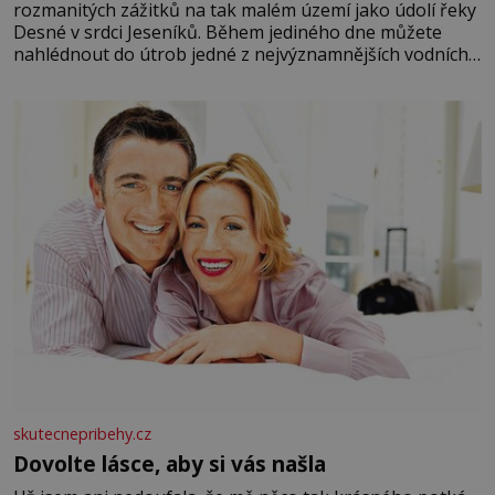
rozmanitých zážitků na tak malém území jako údolí řeky
Desné v srdci Jeseníků. Během jediného dne můžete
nahlédnout do útrob jedné z nejvýznamnějších vodních
elektráren v Evropě, vydat se na horské hřebeny, projet
se na koloběžce a den zakončit poznáváním památek ve
Velkých Losinách nebo v termálním
skutecnepribehy.cz
Dovolte lásce, aby si vás našla