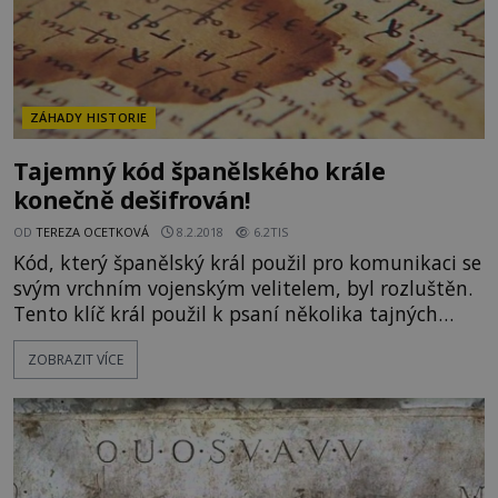
ZÁHADY HISTORIE
Tajemný kód španělského krále
konečně dešifrován!
OD
TEREZA OCETKOVÁ
8.2.2018
6.2TIS
Kód, který španělský král použil pro komunikaci se
svým vrchním vojenským velitelem, byl rozluštěn.
Tento klíč král použil k psaní několika tajných
dopisů z doby druhé francouzské invaze do
ZOBRAZIT VÍCE
Neapole a zůstal po staletí tajemstvím. Dopisy
krále Ferdinanda II. Aragonského jsou od roku
2015 vystaveny v Muzeu armády v Toledu. Nyní je
po velmi dlouhém snažení dekódovalo Národní
zpravodajské centrum (