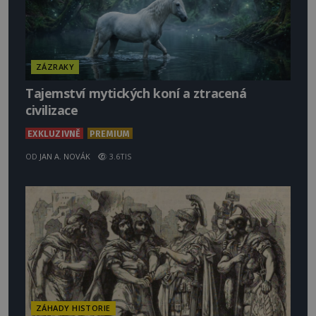
ZÁZRAKY
Tajemství mytických koní a ztracená
civilizace
EXKLUZIVNĚ
PREMIUM
OD
JAN A. NOVÁK
3.6TIS
ZÁHADY HISTORIE