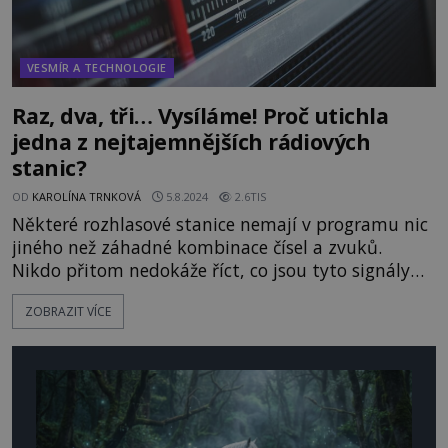
VESMÍR A TECHNOLOGIE
Raz, dva, tři… Vysíláme! Proč utichla
jedna z nejtajemnějších rádiových
stanic?
OD
KAROLÍNA TRNKOVÁ
5.8.2024
2.6TIS
Některé rozhlasové stanice nemají v programu nic
jiného než záhadné kombinace čísel a zvuků.
Nikdo přitom nedokáže říct, co jsou tyto signály
zač. Jde snad o varování pro špiony? Nebo se jedná
ZOBRAZIT VÍCE
o informování pašeráků drog? Ať už je pravda
kdekoliv, jedno je jasné. Vysílají i teď, když čtete
tyto řádky, a nebo skončily za záhadných
okolností - jako třeba stanice Lincolnshirský
pytlák! [gallery si