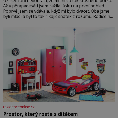
Už jsem ani nedoufala, že mě něco tak krásného potká.
Až v pětapadesáti jsem zažila lásku na první pohled.
Poprvé jsem se vdávala, když mi bylo dvacet. Oba jsme
byli mladí a byl to tak říkajíc sňatek z rozumu. Rodiče nás
dali dohromady, Toník byl dobře zaopatřený mladý muž.
Manželství nám oběma moc nesvědčilo, brzy jsme zjistili,
že
rezidenceonline.cz
Prostor, který roste s dítětem