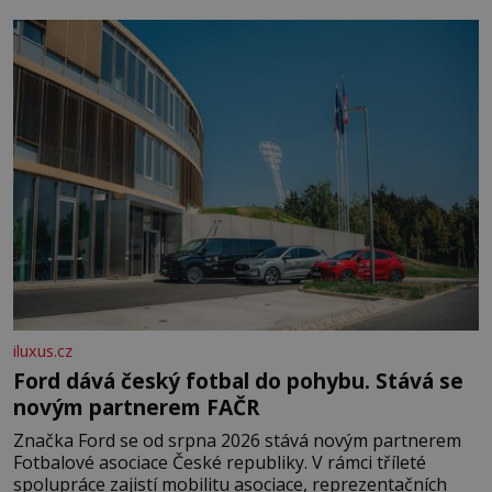
času tráví na zemi, kde sbírá zbytky semínek Jeho
domovinou je prakticky celá Austrálie s výjimkou
pobřežní oblasti.
iluxus.cz
Ford dává český fotbal do pohybu. Stává se
novým partnerem FAČR
Značka Ford se od srpna 2026 stává novým partnerem
Fotbalové asociace České republiky. V rámci tříleté
spolupráce zajistí mobilitu asociace, reprezentačních