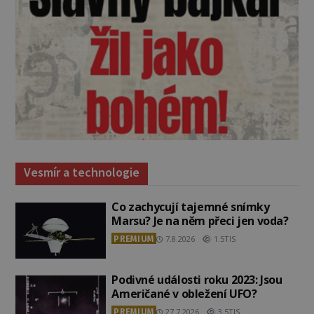
Vesmír a technologie
Co zachycují tajemné snímky
Marsu? Je na něm přeci jen voda?
PREMIUM
7.8.2026
1.5TIS
Podivné události roku 2023: Jsou
Američané v obležení UFO?
PREMIUM
27.7.2026
3.5TIS