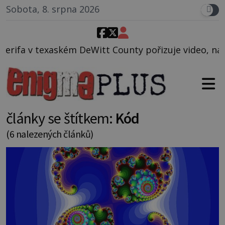
Sobota, 8. srpna 2026
 County pořizuje video, na kterém před jeho vozem p
články se štítkem:
Kód
(6 nalezených článků)