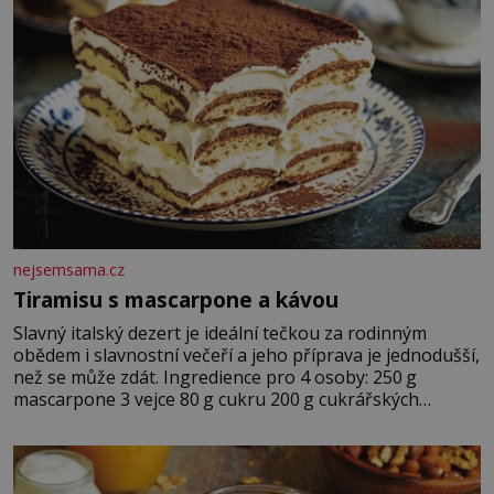
nejsemsama.cz
Tiramisu s mascarpone a kávou
Slavný italský dezert je ideální tečkou za rodinným
obědem i slavnostní večeří a jeho příprava je jednodušší,
než se může zdát. Ingredience pro 4 osoby: 250 g
mascarpone 3 vejce 80 g cukru 200 g cukrářských
piškotů 250 ml silné kávy 2 lžíce amaretta kakao na
posypání Postup: Oddělte žloutky od bílků. Žloutky
vyšlehejte s cukrem do světlé pěny a postupně do nich
vmíchejte mascarpone, aby vznikl hladký