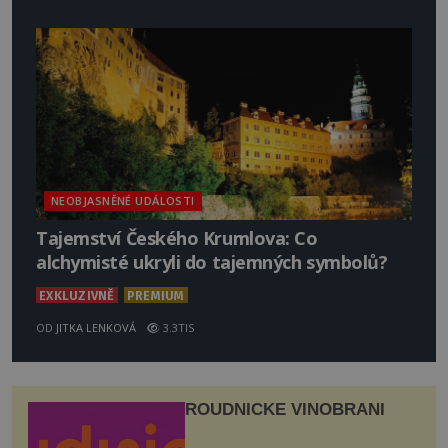
NEOBJASNĚNÉ UDÁLOSTI
Tajemství Českého Krumlova: Co
alchymisté ukryli do tajemných symbolů?
EXKLUZIVNĚ
PREMIUM
OD
JITKA LENKOVÁ
3.3TIS
ROUDNICKÉ VINOBRANÍ