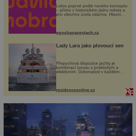
Letos poprvé podle nového konceptu
– přímo v historickém jádru města a
pro všechny zcela zdarma. Hlavní
program se odehraje na Karlově a
Husově náměstí. Návštěvníci se
mohou těšit na víno, burčák, pes...
epochanacestach.cz
Lady Lara jako plovoucí sen
Přepychová dispozice jachty je
kombinací luxusu s praktickým a
efektivním. Dokonalost v každém
detailu představuje značka Fendi
Casa, kterou byly vybaveny její
paluby. Monacký přístav nabízí
každoročn...
rezidenceonline.cz