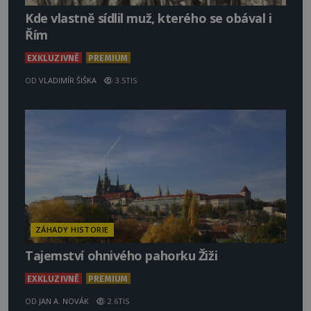
Kde vlastně sídlil muž, kterého se obával i
Řím
EXKLUZIVNĚ
PREMIUM
OD
VLADIMÍR ŠIŠKA
3.5TIS
ZÁHADY HISTORIE
Tajemství ohnivého pahorku Žiži
EXKLUZIVNĚ
PREMIUM
OD
JAN A. NOVÁK
2.6TIS