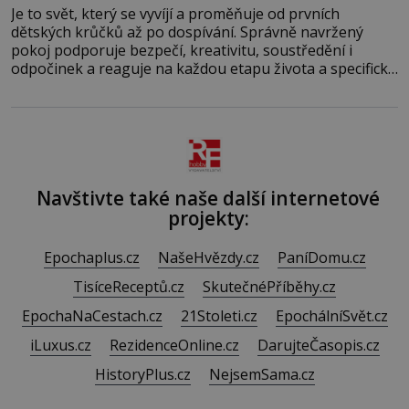
Je to svět, který se vyvíjí a proměňuje od prvních
dětských krůčků až po dospívání. Správně navržený
pokoj podporuje bezpečí, kreativitu, soustředění i
odpočinek a reaguje na každou etapu života a specifické
potřeby dítěte. Pro nejmenší je klíčová jednoduchost,
měkkost a bezpečí, proto by pokoj miminka měl působit
především klidně a útulně. Předškolní věk je
Navštivte také naše další internetové
projekty:
Epochaplus.cz
NašeHvězdy.cz
PaníDomu.cz
TisíceReceptů.cz
SkutečnéPříběhy.cz
EpochaNaCestach.cz
21Stoleti.cz
EpochálníSvět.cz
iLuxus.cz
RezidenceOnline.cz
DarujteČasopis.cz
HistoryPlus.cz
NejsemSama.cz