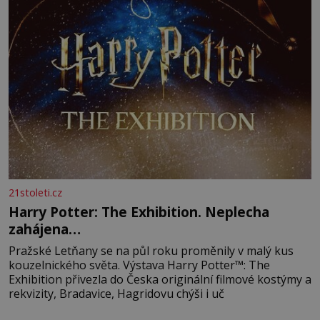
21stoleti.cz
Harry Potter: The Exhibition. Neplecha
zahájena…
Pražské Letňany se na půl roku proměnily v malý kus
kouzelnického světa. Výstava Harry Potter™: The
Exhibition přivezla do Česka originální filmové kostýmy a
rekvizity, Bradavice, Hagridovu chýši i uč