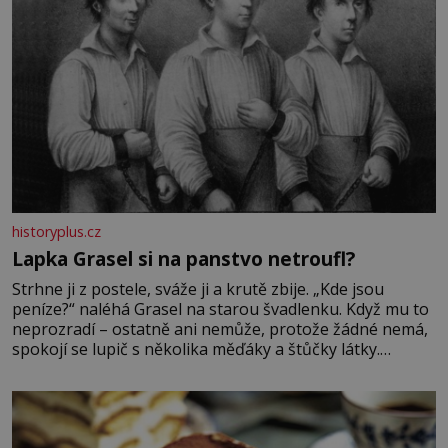
historyplus.cz
Lapka Grasel si na panstvo netroufl?
Strhne ji z postele, sváže ji a krutě zbije. „Kde jsou
peníze?“ naléhá Grasel na starou švadlenku. Když mu to
neprozradí – ostatně ani nemůže, protože žádné nemá,
spokojí se lupič s několika měďáky a štůčky látky.
Zraněná žena pár dní nato umírá. Je to muž nebývale
krutý. Jeho činy budí hrůzu ještě dlouho po jeho smrti