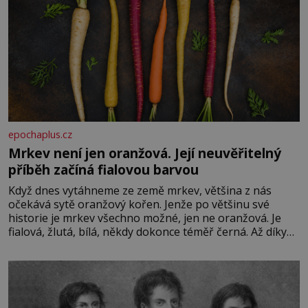
epochaplus.cz
Mrkev není jen oranžová. Její neuvěřitelný
příběh začíná fialovou barvou
Když dnes vytáhneme ze země mrkev, většina z nás
očekává sytě oranžový kořen. Jenže po většinu své
historie je mrkev všechno možné, jen ne oranžová. Je
fialová, žlutá, bílá, někdy dokonce téměř černá. Až díky
stovkám let pečlivého šlechtění se z ní stává zelenina,
bez které si českou zahradu ani nedokážeme představit.
Její příběh je