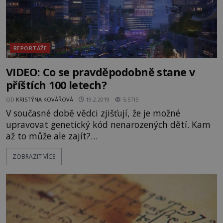
REPORTÁŽE
VIDEO: Co se pravděpodobně stane v
příštích 100 letech?
OD
KRISTÝNA KOVÁŘOVÁ
19.2.2019
5.5TIS
V současné době vědci zjišťují, že je možné
upravovat genetický kód nenarozených dětí. Kam
až to může ale zajít?
https://www.youtube.com/watch?v=VOUvf1otED8
ZOBRAZIT VÍCE