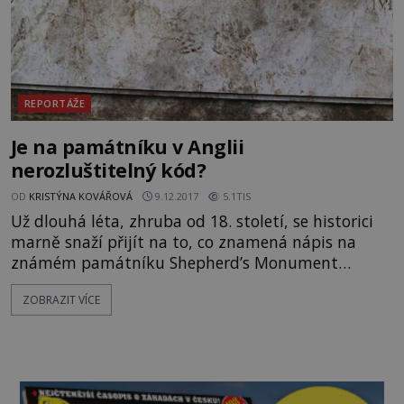
REPORTÁŽE
Je na památníku v Anglii
nerozluštitelný kód?
OD
KRISTÝNA KOVÁŘOVÁ
9.12.2017
5.1TIS
Už dlouhá léta, zhruba od 18. století, se historici
marně snaží přijít na to, co znamená nápis na
známém památníku Shepherd’s Monument
v Shugborough ve Velké Británii. Na nápise stojí
ZOBRAZIT VÍCE
toto: DOUOSVAVVM. Co přesně znamená? Po
smyslu textu se pídil dokonce známý britský
přírodovědec Charles Robert Darwin (1809–1882).
Dle nejnovějších teorií jde ale o šifru, která vede
k místu, na kterém je ukrytý