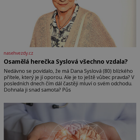
nasehvezdy.cz
Osamělá herečka Syslová všechno vzdala?
Nedávno se povídalo, že má Dana Syslová (80) blízkého
přítele, který je jí oporou. Ale je to ještě vůbec pravda? V
posledních dnech čím dál častěji mluví o svém odchodu.
Dohnala ji snad samota? Půs