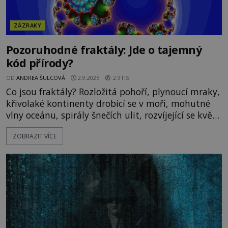
ZÁZRAKY
Pozoruhodné fraktály: Jde o tajemný
kód přírody?
OD
ANDREA ŠULCOVÁ
2.9.2025
2.9TIS
Co jsou fraktály? Rozložitá pohoří, plynoucí mraky,
křivolaké kontinenty drobící se v moři, mohutné
vlny oceánu, spirály šnečích ulit, rozvíjející se květy
rostlin a stromů, rozplývající se sněhové vločky,
ZOBRAZIT VÍCE
klikatící se divoké proudy řeky, nebo například
cévní systémy živých organismů. V případě
fraktálů se jedná o geometrický objekt, který je
soběpodobný