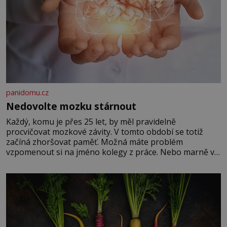
panidomu.cz
Nedovolte mozku stárnout
Každý, komu je přes 25 let, by měl pravidelně
procvičovat mozkové závity. V tomto období se totiž
začíná zhoršovat paměť. Možná máte problém
vzpomenout si na jméno kolegy z práce. Nebo marně v
paměti lovíte název knížky, kterou jste nedávno přečetli.
Je to opravdu tak, s věkem jako kdyby se paměť
rozhodla stávkovat. Cvičte