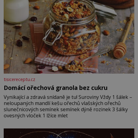
tisicereceptu.cz
Domácí ořechová granola bez cukru
Vynikající a zdravá snídaně je tu! Suroviny Vždy 1 šálek –
neloupaných mandlí kešu ořechů vlašských ořechů
slunečnicových semínek semínek dýně rozinek 3 šálky
ovesných vloček 1 lžíce mlet