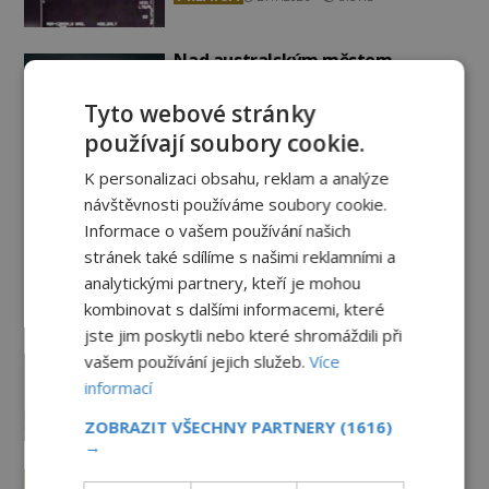
Nad australským městem
„tančila“ záhadná světla
Tyto webové stránky
PREMIUM
4.7.2026
3.4TIS
používají soubory cookie.
K personalizaci obsahu, reklam a analýze
Záhady historie
návštěvnosti používáme soubory cookie.
Informace o vašem používání našich
Ayia Napa: Kyperské vodní
stránek také sdílíme s našimi reklamními a
monstrum s mírumilovnou
analytickými partnery, kteří je mohou
povahou
kombinovat s dalšími informacemi, které
7.8.2026
4.2TIS
jste jim poskytli nebo které shromáždili při
Ztracený hrob svatého Mikuláše:
vašem používání jejich služeb.
Více
Tajná výprava, která odnesla
informací
nejslavnější relikvii do Itálie
ZOBRAZIT VŠECHNY PARTNERY
(1616)
7.8.2026
1.6TIS
→
Kam zmizely ostatky světců?