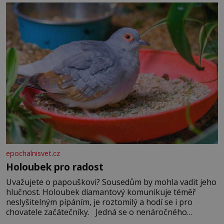
epochalnisvet.cz
Holoubek pro radost
Uvažujete o papouškovi? Sousedům by mohla vadit jeho
hlučnost. Holoubek diamantový komunikuje téměř
neslyšitelným pípáním, je roztomilý a hodí se i pro
chovatele začátečníky. Jedná se o nenáročného
klidného ptáčka, který většinu dne jen posedává. Hodně