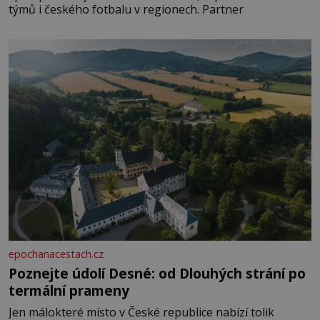
týmů i českého fotbalu v regionech. Partner
epochanacestach.cz
Poznejte údolí Desné: od Dlouhých strání po
termální prameny
Jen málokteré místo v České republice nabízí tolik