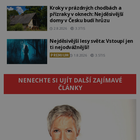
Kroky v prázdných chodbách a
přízraky v oknech: Nejděsivější
domy v Česku budí hrůzu
2.8.2026
3.3TIS
Nejděsivější lesy světa: Vstoupí jen
ti nejodvážnější!
PREMIUM
1.8.2026
3.5TIS
NENECHTE SI UJÍT DALŠÍ ZAJÍMAVÉ
ČLÁNKY