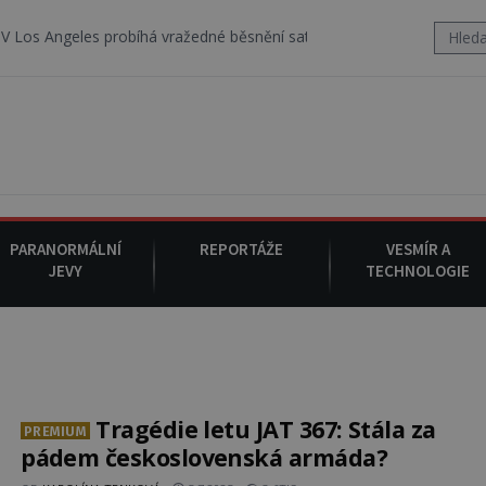
 probíhá vražedné běsnění satanistického gangu vedeného Charlese
PARANORMÁLNÍ
REPORTÁŽE
VESMÍR A
JEVY
TECHNOLOGIE
Tragédie letu JAT 367: Stála za
PREMIUM
pádem československá armáda?