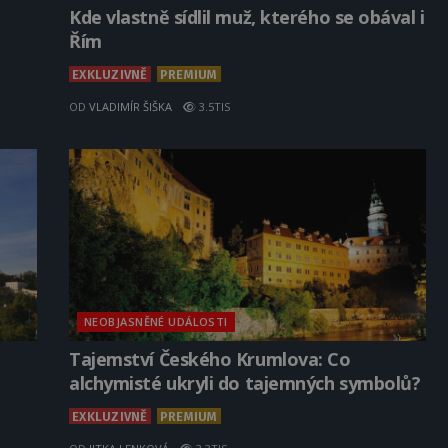
Kde vlastně sídlil muž, kterého se obával i
Řím
EXKLUZIVNĚ
PREMIUM
OD
VLADIMÍR ŠIŠKA
3.5TIS
NEOBJASNĚNÉ UDÁLOSTI
Tajemství Českého Krumlova: Co
alchymisté ukryli do tajemných symbolů?
EXKLUZIVNĚ
PREMIUM