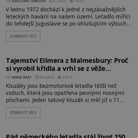
OD
KAROLÍNA TRNKOVÁ
5.7.2025
3.6TIS
V lednu 1972 dochází k jedné z nejzávažnějších
leteckých havárií na našem území. Letadlo mířící
do tehdejší Jugoslávie se po ohlušujícím výbuchu
zřítí k zemi. Jeho trosky pokryjí rozsáhlé území
ZOBRAZIT VÍCE
kolem České Kamenice. Oficiálně je nehoda
přičítána na vrub chorvatským teroristům. Podle
jiné verze za to ale může československá armáda!
Let J
Tajemství Eilmera z Malmesbury: Proč
si vyrobil křídla a vrhl se z věže
opatství?
OD
MIREK BRÁT
30.4.2025
2.8TIS
Kluzáky jsou bezmotorová letadla těžší než
vzduch, která jsou opatřena pevnými nosnými
plochami. Jeden takový kluzák si měl již v 11.
století sestrojit zvídavý a odvážný mnich.
ZOBRAZIT VÍCE
Jmenoval se Eilmer z Malmesbury. Proč se tak
rozhodl? Je tento příběh pravdivý, nebo se jedná
pouze o legendu? S kluzáky lidé údajně
experimentovali již dávno v minulosti. P
Pád německého letadla stál život 150