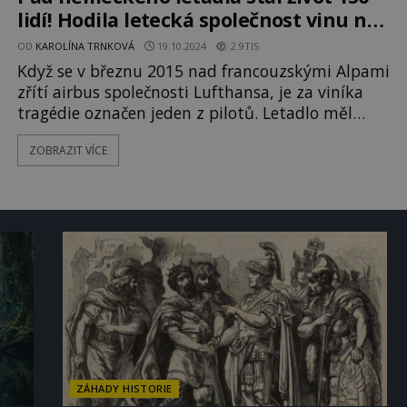
lidí! Hodila letecká společnost vinu na
pilota?
OD
KAROLÍNA TRNKOVÁ
19.10.2024
2.9TIS
Když se v březnu 2015 nad francouzskými Alpami
zřítí airbus společnosti Lufthansa, je za viníka
tragédie označen jeden z pilotů. Letadlo měl
k zemi poslat úmyslně. Proslýchá se však, že pilot
ZOBRAZIT VÍCE
je obětním beránkem a za vše mohla technická
porucha! Vedení společnosti Lufthansa prý
následně chtělo zabránit tomu, aby se s nimi lidé
báli létat. V
ZÁHADY HISTORIE