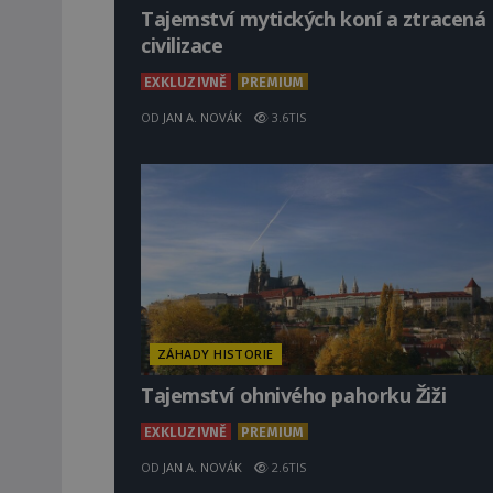
Tajemství mytických koní a ztracená
civilizace
EXKLUZIVNĚ
PREMIUM
OD
JAN A. NOVÁK
3.6TIS
ZÁHADY HISTORIE
Tajemství ohnivého pahorku Žiži
EXKLUZIVNĚ
PREMIUM
OD
JAN A. NOVÁK
2.6TIS