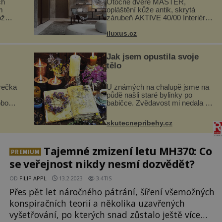
ch
Otočné dveře MASTER,
m
opláštění kůže antik, skrytá
ož
zárubeň AKTIVE 40/00 Interiéry
navrhované na zakázku často
si na
vyžadují atypické rozměry nejen
iluxus.cz
.
nábytku, ale i otvorových prvků.
.
Technické zázemí dnes umož...
Jak jsem opustila svoje
tělo
rečka
U známých na chalupě jsme na
půdě našli staré bylinky po
obou
babičce. Zvědavost mi nedala a
i
připravila jsem si z nich lektvar…
dávno
Zimní pobyt na chalupě se pro
skutecnepribehy.cz
skými
mě vlastní vinou změnil v děsivý
zážitek, na kt...
Tajemné zmizení letu MH370: Co
PREMIUM
se veřejnost nikdy nesmí dozvědět?
OD
FILIP APPL
13.2.2023
3.4TIS
Přes pět let náročného pátrání, šíření všemožných
konspiračních teorií a několika uzavřených
vyšetřování, po kterých snad zůstalo ještě více