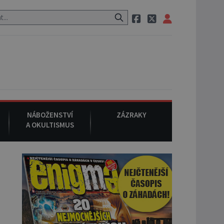
m Mansonem, při němž umírá i těhotná herečka Sharon Tate.
9. s
NÁBOŽENSTVÍ
ZÁZRAKY
A OKULTISMUS