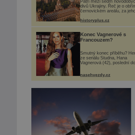
Patří mezi sedm novodobý
divů Ukrajiny. Řeč je o obří
černovickém areálu, za jeh
vznikem stál slavný český
architekt Josef Hlávka. Ten 
historyplus.cz
něm dal mimořádně záležet
Jeho stavební plány by při ..
Konec Vagnerové s
Francouzem?
Smutný konec příběhu? He
ze seriálu Studna, Hana
Vagnerová (42), poslední d
nepůsobí nejšťastněji. Ačkol
časy její anorexie jsou už 
nasehvezdy.cz
pryč a opět se pyšnila žen
křivkami, najednou s...