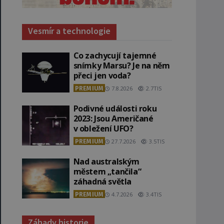
Vesmír a technologie
Co zachycují tajemné
snímky Marsu? Je na něm
přeci jen voda?
PREMIUM
7.8.2026
2.7TIS
Podivné události roku
2023: Jsou Američané
v obležení UFO?
PREMIUM
27.7.2026
3.5TIS
Nad australským
městem „tančila“
záhadná světla
PREMIUM
4.7.2026
3.4TIS
Záhady historie