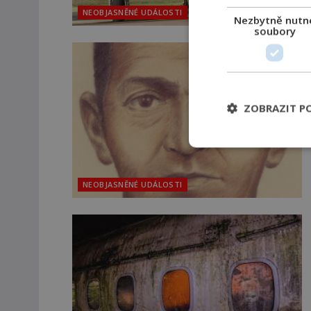
NEOBJASNĚNÉ UDÁLOSTI
Nezbytně nutn
soubory
ZOBRAZIT P
NEOBJASNĚNÉ UDÁLOSTI