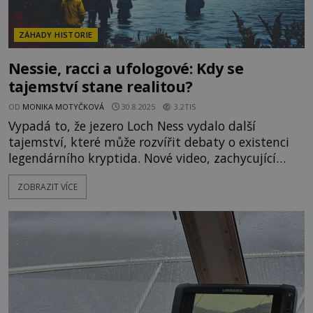
ZÁHADY HISTORIE
Nessie, racci a ufologové: Kdy se
tajemství stane realitou?
OD
MONIKA MOTYČKOVÁ
30.8.2025
3.2TIS
Vypadá to, že jezero Loch Ness vydalo další
tajemství, které může rozvířit debaty o existenci
legendárního kryptida. Nové video, zachycující
pohyb neznámého tvora pod hladinou, nadchlo i
ZOBRAZIT VÍCE
ty největší skeptiky. Zároveň s tím se vynořují
nové teorie od ufologa Nicka Popea, který
spekuluje o tom, že mimozemšťané by se mohli
skrývat ve všedních formách, jako jsou racci. A
zatímco jedni pátrají po m