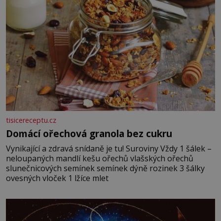
tisicereceptu.cz
Domácí ořechová granola bez cukru
Vynikající a zdravá snídaně je tu! Suroviny Vždy 1 šálek –
neloupaných mandlí kešu ořechů vlašských ořechů
slunečnicových semínek semínek dýně rozinek 3 šálky
ovesných vloček 1 lžíce mlet