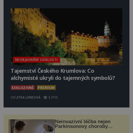
NEOBJASNĚNÉ UDÁLOSTI
Tajemství Českého Krumlova: Co
alchymisté ukryli do tajemných symbolů?
EXKLUZIVNĚ
PREMIUM
OD
JITKA LENKOVÁ
3.3TIS
Neinvazivní léčba nejen
Parkinsonovy choroby
pomocí ultrazvukové