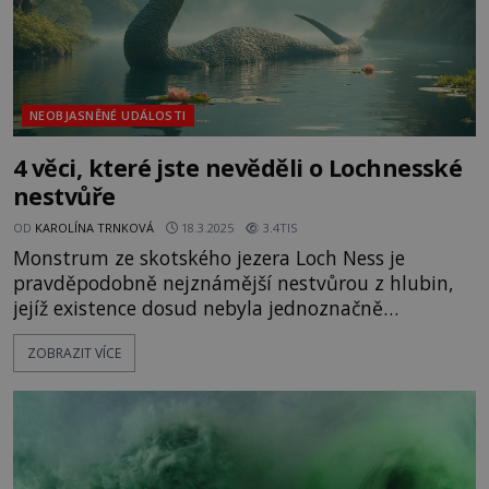
NEOBJASNĚNÉ UDÁLOSTI
4 věci, které jste nevěděli o Lochnesské
nestvůře
OD
KAROLÍNA TRNKOVÁ
18.3.2025
3.4TIS
Monstrum ze skotského jezera Loch Ness je
pravděpodobně nejznámější nestvůrou z hlubin,
jejíž existence dosud nebyla jednoznačně
prokázána. Podle hlášení pozorovatelů jde o 15 až
ZOBRAZIT VÍCE
20 metrů dlouhého živočicha s asi třímetrovým
krkem. Opravdu existuje? Druhé největší jezero ve
Skotsku Loch Ness se v listopadu roku 1933 stane
senzací.