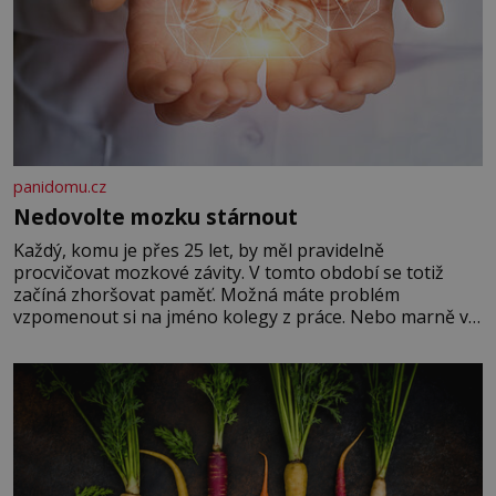
panidomu.cz
Nedovolte mozku stárnout
Každý, komu je přes 25 let, by měl pravidelně
procvičovat mozkové závity. V tomto období se totiž
začíná zhoršovat paměť. Možná máte problém
vzpomenout si na jméno kolegy z práce. Nebo marně v
paměti lovíte název knížky, kterou jste nedávno přečetli.
Je to opravdu tak, s věkem jako kdyby se paměť
rozhodla stávkovat. Cvičte