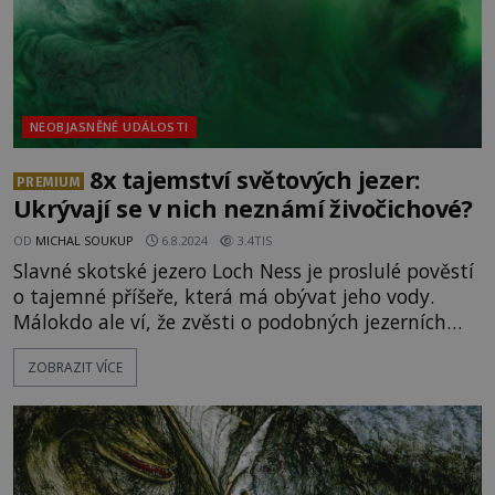
NEOBJASNĚNÉ UDÁLOSTI
8x tajemství světových jezer:
PREMIUM
Ukrývají se v nich neznámí živočichové?
OD
MICHAL SOUKUP
6.8.2024
3.4TIS
Slavné skotské jezero Loch Ness je proslulé pověstí
o tajemné příšeře, která má obývat jeho vody.
Málokdo ale ví, že zvěsti o podobných jezerních
monstrech se vyskytují po celém světě a důkazy
ZOBRAZIT VÍCE
jejich existence jsou mnohdy velmi přesvědčivé.
ENIGMA pro vás připravila výčet osmi
nejzajímavějších jezer z různých zemí, v jejichž
hlubinách se prý ukrývají záhadní a děsiví tvorové!
[gallery ids="1240