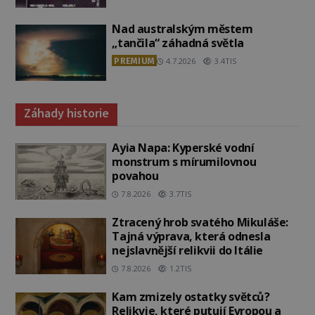
Nad australským městem
„tančila“ záhadná světla
PREMIUM
4.7.2026
3.4TIS
Záhady historie
Ayia Napa: Kyperské vodní
monstrum s mírumilovnou
povahou
7.8.2026
3.7TIS
Ztracený hrob svatého Mikuláše:
Tajná výprava, která odnesla
nejslavnější relikvii do Itálie
7.8.2026
1.2TIS
Kam zmizely ostatky světců?
Relikvie, které putují Evropou a