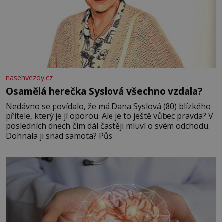
nasehvezdy.cz
Osamělá herečka Syslová všechno vzdala?
Nedávno se povídalo, že má Dana Syslová (80) blízkého
přítele, který je jí oporou. Ale je to ještě vůbec pravda? V
posledních dnech čím dál častěji mluví o svém odchodu.
Dohnala ji snad samota? Půs