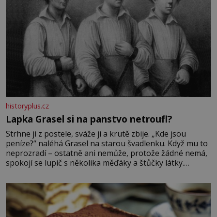
historyplus.cz
Lapka Grasel si na panstvo netroufl?
Strhne ji z postele, sváže ji a krutě zbije. „Kde jsou
peníze?“ naléhá Grasel na starou švadlenku. Když mu to
neprozradí – ostatně ani nemůže, protože žádné nemá,
spokojí se lupič s několika měďáky a štůčky látky.
Zraněná žena pár dní nato umírá. Je to muž nebývale
krutý. Jeho činy budí hrůzu ještě dlouho po jeho smrti