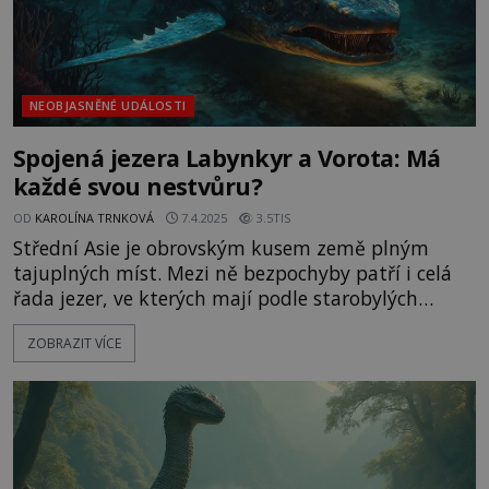
NEOBJASNĚNÉ UDÁLOSTI
Spojená jezera Labynkyr a Vorota: Má
každé svou nestvůru?
OD
KAROLÍNA TRNKOVÁ
7.4.2025
3.5TIS
Střední Asie je obrovským kusem země plným
tajuplných míst. Mezi ně bezpochyby patří i celá
řada jezer, ve kterých mají podle starobylých
legend přežívat pradávné obří nestvůry. A přestože
ZOBRAZIT VÍCE
se výskyt žádné z nich zatím nepodařilo spolehlivě
potvrdit, mnozí o jejich existenci nepochybují. Co
se prohání na dně ledově studených vod? Záhadní
tvorové ma