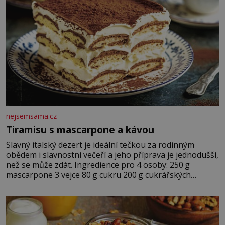
nejsemsama.cz
Tiramisu s mascarpone a kávou
Slavný italský dezert je ideální tečkou za rodinným
obědem i slavnostní večeří a jeho příprava je jednodušší,
než se může zdát. Ingredience pro 4 osoby: 250 g
mascarpone 3 vejce 80 g cukru 200 g cukrářských
piškotů 250 ml silné kávy 2 lžíce amaretta kakao na
posypání Postup: Oddělte žloutky od bílků. Žloutky
vyšlehejte s cukrem do světlé pěny a postupně do nich
vmíchejte mascarpone, aby vznikl hladký