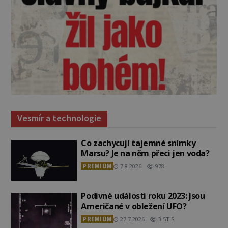
Vesmír a technologie
Co zachycují tajemné snímky
Marsu? Je na něm přeci jen voda?
PREMIUM
7.8.2026
978
Podivné události roku 2023: Jsou
Američané v obležení UFO?
PREMIUM
27.7.2026
3.5TIS