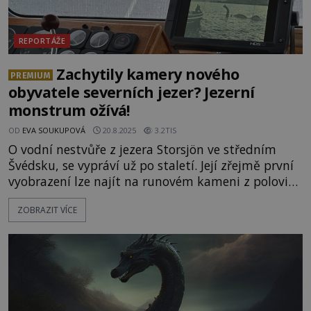
REPORTÁŽE
Zachytily kamery nového
PREMIUM
obyvatele severních jezer? Jezerní
monstrum ožívá!
OD
EVA SOUKUPOVÁ
20.8.2025
3.2TIS
O vodní nestvůře z jezera Storsjön ve středním
Švédsku, se vypráví už po staletí. Její zřejmě první
vyobrazení lze najít na runovém kameni z poloviny
11. století, který byl u jezera vztyčen. Hlava tvora
ZOBRAZIT VÍCE
připomínajícího draka či obřího hada se zakusuje
do vlastního ocasu a jeho tělo je popsáno
runovými znaky. Jde o důkaz, že mají příběhy o
nestvůře reálný základ? [caption
id="attachment_53967" a