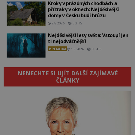
Kroky v prázdných chodbách a
přízraky v oknech: Nejděsivější
domy v Česku budí hrůzu
2.8.2026
3.3TIS
Nejděsivější lesy světa: Vstoupí jen
ti nejodvážnější!
PREMIUM
1.8.2026
3.5TIS
NENECHTE SI UJÍT DALŠÍ ZAJÍMAVÉ
ČLÁNKY