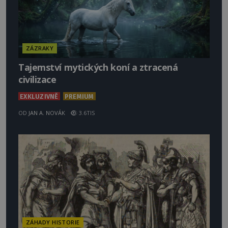
ZÁZRAKY
Tajemství mytických koní a ztracená
civilizace
EXKLUZIVNĚ
PREMIUM
OD
JAN A. NOVÁK
3.6TIS
ZÁHADY HISTORIE