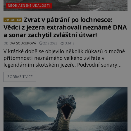
NEOBJASNĚNÉ UDÁLOSTI
Zvrat v pátrání po lochnesce:
PREMIUM
Vědci z jezera extrahovali neznámé DNA
a sonar zachytil zvláštní útvar!
OD
EVA SOUKUPOVÁ
22.8.2023
3.6TIS
V krátké době se objevilo několik důkazů o možné
přítomnosti neznámého velkého zvířete v
legendárním skotském jezeře. Podvodní sonary
hned dvakrát zachytily neznámý velký útvar
ZOBRAZIT VÍCE
plovoucí pod hladinou a část DNA ze vzorků
odebraných z jezera se nedaří identifikovat.
Uplynulý rok byl beze sporu turbulentní a
vyčerpávající, krytpozoologům ovšem přinesl celou