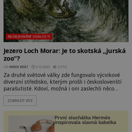
NEOBJASNĚNÉ UDÁLOSTI
Jezero Loch Morar: Je to skotská „jurská
zoo“?
OD
MIREK BRÁT
6.12.2023
3.2TIS
Za druhé světové války zde fungovalo výcvikové
diverzní středisko, kterým prošli i českoslovenští
parašutisté. Kdoví, možná i oni zaslechli něco
z místních legend, které se týkaly tajemného tvora
ZOBRAZIT VÍCE
v jezerních hlubinách. Řeč jde o jezeře Loch Morar
ve Skotsku. Samozřejmě, nejslavnějším jezerním
monstrem ve Skotsku je tvor, který se údajně
První sluchátka Hermés
ukrývá v je
inspirovala slavná kabelka