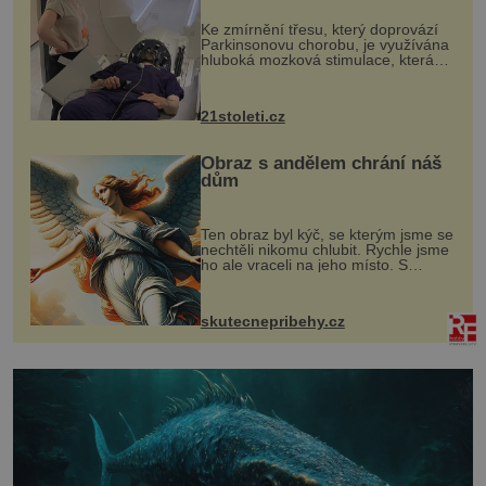
„helmy“
Ke zmírnění třesu, který doprovází
Parkinsonovu chorobu, je využívána
hluboká mozková stimulace, která
však vyžaduje vysoce invazivní
zákrok. Ultrazvuk zase není vhodný
k dostatečně přesnému zacílení ...
21stoleti.cz
Obraz s andělem chrání náš
dům
Ten obraz byl kýč, se kterým jsme se
nechtěli nikomu chlubit. Rychle jsme
ho ale vraceli na jeho místo. S
manželem Vaškem jsme si pořídili
chaloupku, takový domek na severu
Čech, kde jsme si naplánova...
skutecnepribehy.cz