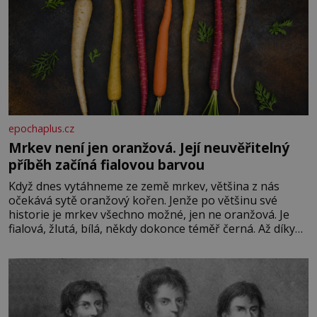
epochaplus.cz
Mrkev není jen oranžová. Její neuvěřitelný
příběh začíná fialovou barvou
Když dnes vytáhneme ze země mrkev, většina z nás
očekává sytě oranžový kořen. Jenže po většinu své
historie je mrkev všechno možné, jen ne oranžová. Je
fialová, žlutá, bílá, někdy dokonce téměř černá. Až díky
stovkám let pečlivého šlechtění se z ní stává zelenina,
bez které si českou zahradu ani nedokážeme představit.
Její příběh je