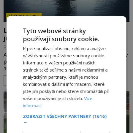
ZÁHADY HISTORIE
Lovec Nessie prý natočil hned dvě
Tyto webové stránky
jezerní monstra!
používají soubory cookie.
OD
EVA SOUKUPOVÁ
17.3.2023
3.1TIS
K personalizaci obsahu, reklam a analýze
Amatérský lovec Nessie Eoin O'Faodhagain, který v
návštěvnosti používáme soubory cookie.
průběhu let pořídil již několik videí s údajnými
Informace o vašem používání našich
anomáliemi ve vodě, tvrdí, že jeho nejnovější
stránek také sdílíme s našimi reklamními a
záběry zachycují dvě jezerní monstra najednou.
analytickými partnery, kteří je mohou
ZOBRAZIT VÍCE
Eoin O'Faodhagain 1. března sledoval přenos z
kombinovat s dalšími informacemi, které
webové kamery, která nepřetržitě snímá hladinu
jste jim poskytli nebo které shromáždili při
slavného skotského jezera, když se na obrazovce
vašem používání jejich služeb.
Více
objevila tmavá anomálie, jejíž délku badatel
informací
ZOBRAZIT VŠECHNY PARTNERY
(1616)
→