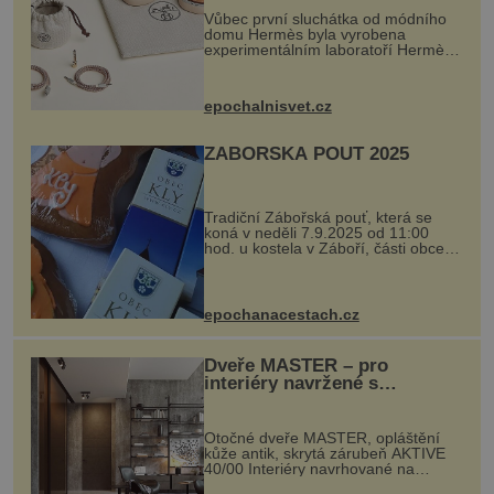
Vůbec první sluchátka od módního
domu Hermès byla vyrobena
experimentálním laboratoří Hermès
Ateliers Horizons. Elegantní gadget
si vyžádal dva roky vývoje a chlubí
se ručně šitou hovězí kůží a
epochalnisvet.cz
kovový...
ZÁBOŘSKÁ POUŤ 2025
Tradiční Zábořská pouť, která se
koná v neděli 7.9.2025 od 11:00
hod. u kostela v Záboří, části obce
Kly u Mělníka. V programu naleznete
komentovanou prohlídku kostela,
dobovou hudbu, řemesla, atrakce...
epochanacestach.cz
Dveře MASTER – pro
interiéry navržené s
rozumem i vášní!
Otočné dveře MASTER, opláštění
kůže antik, skrytá zárubeň AKTIVE
40/00 Interiéry navrhované na
zakázku často vyžadují atypické