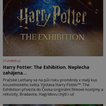
21stoleti.cz
Harry Potter: The Exhibition. Neplecha
zahájena…
Pražské Letňany se na půl roku proměnily v malý kus
kouzelnického světa. Výstava Harry Potter™: The
Exhibition přivezla do Česka originální filmové kostýmy a
rekvizity, Bradavice, Hagridovu chýši i uč