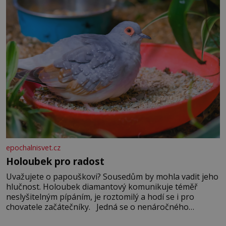
epochalnisvet.cz
Holoubek pro radost
Uvažujete o papouškovi? Sousedům by mohla vadit jeho
hlučnost. Holoubek diamantový komunikuje téměř
neslyšitelným pípáním, je roztomilý a hodí se i pro
chovatele začátečníky. Jedná se o nenáročného
klidného ptáčka, který většinu dne jen posedává. Hodně