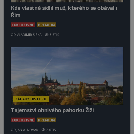
Kde vlastně sídlil muž, kterého se obával i
Řím
EXKLUZIVNĚ
PREMIUM
OD
VLADIMÍR ŠIŠKA
3.5TIS
ZÁHADY HISTORIE
Tajemství ohnivého pahorku Žiži
EXKLUZIVNĚ
PREMIUM
OD
JAN A. NOVÁK
2.6TIS