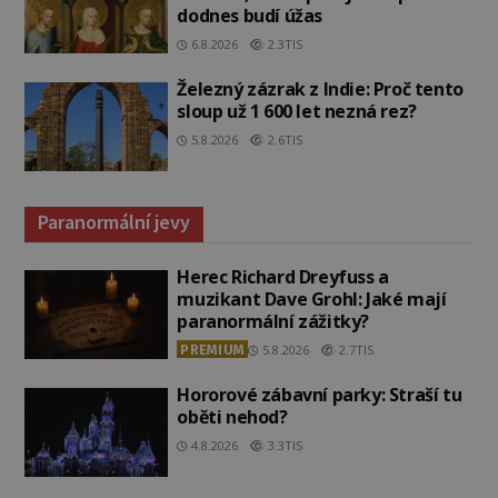
dodnes budí úžas
6.8.2026
2.3TIS
Železný zázrak z Indie: Proč tento
sloup už 1 600 let nezná rez?
5.8.2026
2.6TIS
Paranormální jevy
Herec Richard Dreyfuss a
muzikant Dave Grohl: Jaké mají
paranormální zážitky?
PREMIUM
5.8.2026
2.7TIS
Hororové zábavní parky: Straší tu
oběti nehod?
4.8.2026
3.3TIS