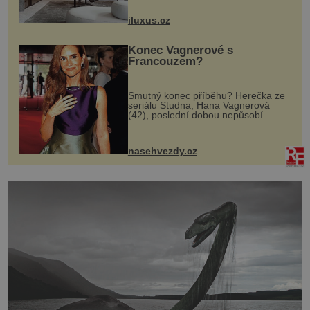
rozměry nejen nábytku, ale i
otvorových prvků. Technické zázemí
iluxus.cz
dnes umož...
Konec Vagnerové s
Francouzem?
Smutný konec příběhu? Herečka ze
seriálu Studna, Hana Vagnerová
(42), poslední dobou nepůsobí
nejšťastněji. Ačkoli časy její anorexie
jsou už dávno pryč a opět se pyšnila
ženskými křivkami, najednou s...
nasehvezdy.cz