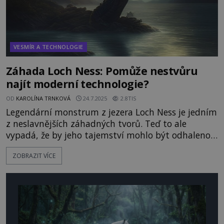
VESMÍR A TECHNOLOGIE
Záhada Loch Ness: Pomůže nestvůru
najít moderní technologie?
OD
KAROLÍNA TRNKOVÁ
24.7.2025
2.8TIS
Legendární monstrum z jezera Loch Ness je jedním
z neslavnějších záhadných tvorů. Teď to ale
vypadá, že by jeho tajemství mohlo být odhaleno!
Novozélandský vědec se totiž chystá provést
ZOBRAZIT VÍCE
analýzu vody z jezera. Pokud tam nějaký neznámý
tvor žije, odhalí zbytky jeho buněk ve vodě.
Lochneská příšera je už skutečným
záhadologickým pojmem a také cíl