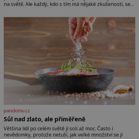
na světě. Ale každý, kdo s tím má nějaké zkušenosti, se
zapřísahá, že pokud odpustíte, znatelně se vám uleví.
Když se ke mně doneslo, že si manžel pořídil milenku,
panidomu.cz
Sůl nad zlato, ale přiměřeně
Většina lidí po celém světě jí soli až moc. Často i
nevědomky, protože netuší, jak velké množství se jí