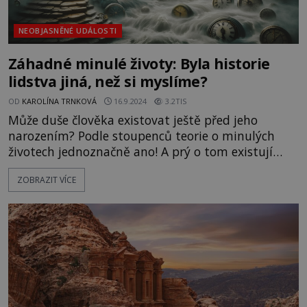
NEOBJASNĚNÉ UDÁLOSTI
Záhadné minulé životy: Byla historie
lidstva jiná, než si myslíme?
OD
KAROLÍNA TRNKOVÁ
16.9.2024
3.2TIS
Může duše člověka existovat ještě před jeho
narozením? Podle stoupenců teorie o minulých
životech jednoznačně ano! A prý o tom existují
mnohé důkazy. Lidé, kteří podnikli cestu do svých
ZOBRAZIT VÍCE
minulých existencí, se vracejí s neuvěřitelnými
informacemi. Některé z nich přitom přepisují
učebnice… Lidé se údajně do tohoto světa rodí
stále znovu a