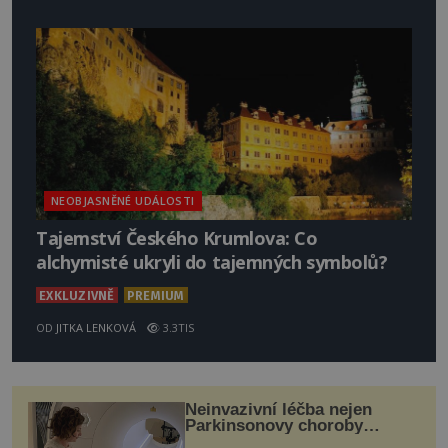
NEOBJASNĚNÉ UDÁLOSTI
Tajemství Českého Krumlova: Co
alchymisté ukryli do tajemných symbolů?
EXKLUZIVNĚ
PREMIUM
OD
JITKA LENKOVÁ
3.3TIS
Neinvazivní léčba nejen
Parkinsonovy choroby
pomocí ultrazvukové