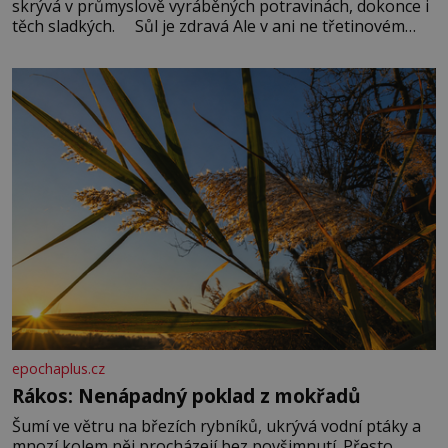
skrývá v průmyslově vyráběných potravinách, dokonce i
těch sladkých. Sůl je zdravá Ale v ani ne třetinovém
množství, než je pro většinu populace běžné. Její
základní složky– sodík a chlór – jsou zásadní pro
správné hospodaření
epochaplus.cz
Rákos: Nenápadný poklad z mokřadů
Šumí ve větru na březích rybníků, ukrývá vodní ptáky a
mnozí kolem něj procházejí bez povšimnutí. Přesto