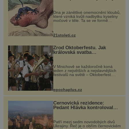
mohl pomoci s léčbou
„nemoci králů“
Dna je zánětlivé onemocnění kloubů,
které vzniká kvůli nadbytku kyseliny
močové v těle. Ta se ve formě
krystalků ukládá v blízkosti kloubů,
nejčastěji přitom postihuje palce na
nohou, a způsobuje bole...
21stoleti.cz
Zrod Oktoberfestu. Jak
královská svatba
odstartovala největší pivní
festival světa
V Mnichově se každoročně koná
jeden z největších a nejslavnějších
festivalů na světě – Oktoberfest.
Každý rok přiláká miliony
návštěvníků, kteří si vychutnávají
pivo, tradiční jídlo a bavorskou
epochaplus.cz
kultur...
Černovická rezidence:
Pedant Hlávka kontroloval
každou cihlu
Patří mezi sedm novodobých divů
Ukrajiny. Řeč je o obřím černovickém