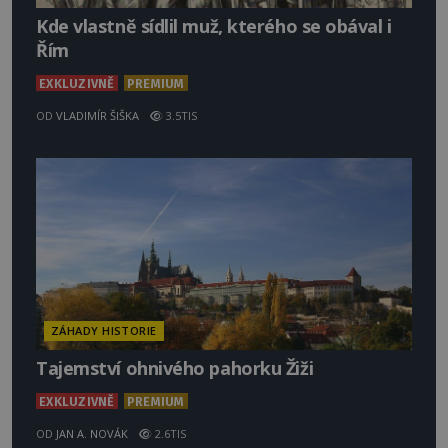
Kde vlastně sídlil muž, kterého se obával i
Řím
EXKLUZIVNĚ
PREMIUM
OD
VLADIMÍR ŠIŠKA
3.5TIS
ZÁHADY HISTORIE
Tajemství ohnivého pahorku Žiži
EXKLUZIVNĚ
PREMIUM
OD
JAN A. NOVÁK
2.6TIS