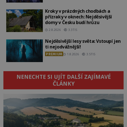
Kroky v prázdných chodbách a
přízraky v oknech: Nejděsivější
domy v Česku budí hrůzu
2.8.2026
3.3TIS
Nejděsivější lesy světa: Vstoupí jen
ti nejodvážnější!
PREMIUM
1.8.2026
3.5TIS
NENECHTE SI UJÍT DALŠÍ ZAJÍMAVÉ
ČLÁNKY