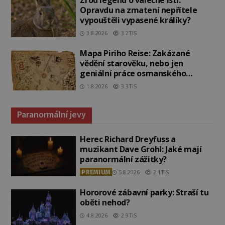
Zrod legend o válečné lsti:
Opravdu na zmatení nepřítele
vypouštěli vypasené králíky?
3.8.2026
3.2TIS
Mapa Piriho Reise: Zakázané
vědění starověku, nebo jen
geniální práce osmanského
admirála?
1.8.2026
3.3TIS
Paranormální jevy
Herec Richard Dreyfuss a
muzikant Dave Grohl: Jaké mají
paranormální zážitky?
PREMIUM
5.8.2026
2.1TIS
Hororové zábavní parky: Straší tu
oběti nehod?
4.8.2026
2.9TIS