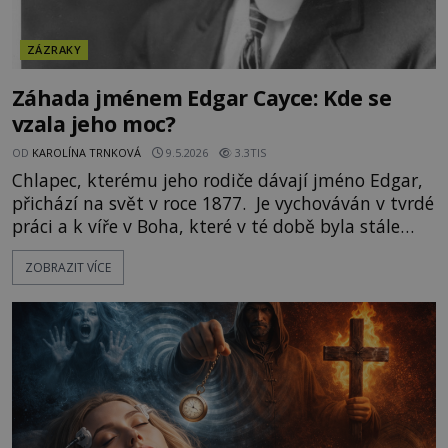
ZÁZRAKY
Záhada jménem Edgar Cayce: Kde se
vzala jeho moc?
OD
KAROLÍNA TRNKOVÁ
9.5.2026
3.3TIS
Chlapec, kterému jeho rodiče dávají jméno Edgar,
přichází na svět v roce 1877. Je vychováván v tvrdé
práci a k víře v Boha, které v té době byla stále
ještě prakticky samozřejmá. Jenže v šestém roce
ZOBRAZIT VÍCE
jeho života se stane něco, co domácnost rodiny
obrátí vzhůru nohama. Chlapec totiž rodičům
oznamuje, že dokáže vidět zesnulé příbuzné a co
víc, že s nimi údajně dokáže i mluvit. O pár let
později