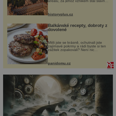
areálu, za jehož vznikem stál slavný
český architekt Josef Hlávka. Ten si
na něm dal mimořádně záležet. Jeho
stavební plány by při ...
historyplus.cz
Balkánské recepty, dobroty z
dovolené
Měli jste se krásně, ochutnali jste
zajímavé pokrmy a rádi byste si ten
zážitek zopakovali? Není nic
snazšího. Pljeskavica (10 porcí)
Možná jste ji ochutnali na dovolené v
bývalé Jugoslávii, lze ji vi...
panidomu.cz