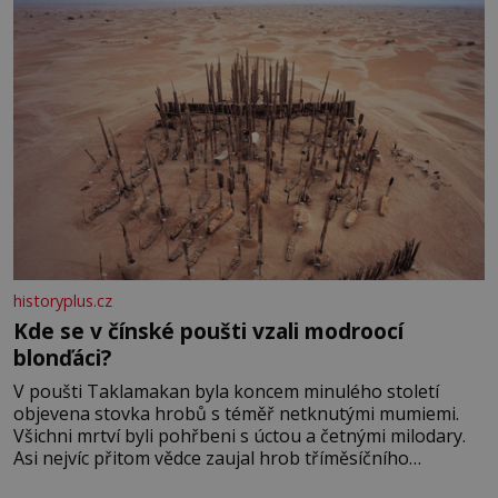
historyplus.cz
Kde se v čínské poušti vzali modroocí
blonďáci?
V poušti Taklamakan byla koncem minulého století
objevena stovka hrobů s téměř netknutými mumiemi.
Všichni mrtví byli pohřbeni s úctou a četnými milodary.
Asi nejvíc přitom vědce zaujal hrob tříměsíčního
chlapečka s modrou filcovou čapkou, z níž se draly