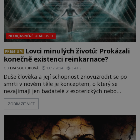
NEOBJASNĚNÉ UDÁLOSTI
Lovci minulých životů: Prokázali
PREMIUM
konečně existenci reinkarnace?
OD
EVA SOUKUPOVÁ
13.12.2024
3.4TIS
Duše člověka a její schopnost znovuzrodit se po
smrti v novém těle je konceptem, o který se
nezajímají jen badatelé z esoterických nebo
náboženských kruhů, ale i renomovaní vědci.
ZOBRAZIT VÍCE
Psychologové, kteří narazili na případy lidí
s neuvěřitelnými vzpomínkami. Co přinesly
tajemné výzkumy odborníků na reinkarnaci?
[gallery
ids="139244,139243,139235,139234,139242,139241,