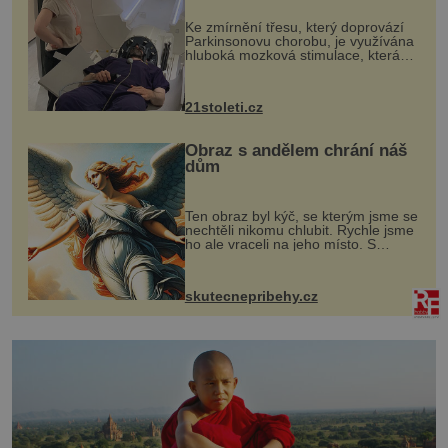
„helmy“
Ke zmírnění třesu, který doprovází
Parkinsonovu chorobu, je využívána
hluboká mozková stimulace, která
však vyžaduje vysoce invazivní
zákrok. Ultrazvuk zase není vhodný
k dostatečně přesnému zacílení ...
21stoleti.cz
Obraz s andělem chrání náš
dům
Ten obraz byl kýč, se kterým jsme se
nechtěli nikomu chlubit. Rychle jsme
ho ale vraceli na jeho místo. S
manželem Vaškem jsme si pořídili
chaloupku, takový domek na severu
Čech, kde jsme si naplánova...
skutecnepribehy.cz