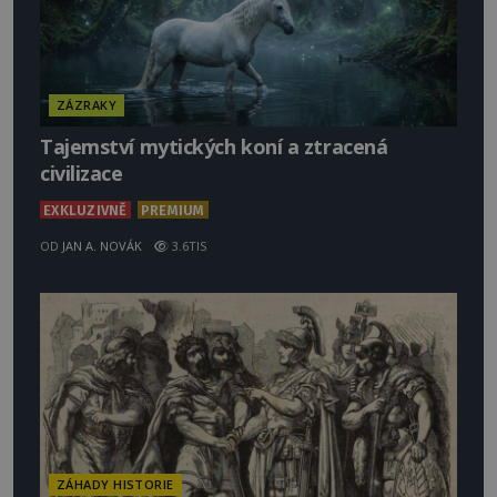
ZÁZRAKY
Tajemství mytických koní a ztracená
civilizace
EXKLUZIVNĚ
PREMIUM
OD
JAN A. NOVÁK
3.6TIS
ZÁHADY HISTORIE