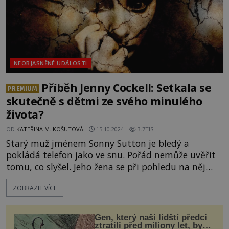
NEOBJASNĚNÉ UDÁLOSTI
Příběh Jenny Cockell: Setkala se
PREMIUM
skutečně s dětmi ze svého minulého
života?
OD
KATEŘINA M. KOŠUTOVÁ
15.10.2024
3.7TIS
Starý muž jménem Sonny Sutton je bledý a
pokládá telefon jako ve snu. Pořád nemůže uvěřit
tomu, co slyšel. Jeho žena se při pohledu na něj
vyděsí. „Co se stalo? Vypadáš, jako bys viděl
ZOBRAZIT VÍCE
ducha!“ Sonny nepřítomně odpoví: „Právě jsem
mluvil se svou matkou.“ Píše se rok 1990 a jeho
matka je v té době už osmapadesát let mrtvá.
Gen, který naši lidští předci
Život Angličanky Jen
ztratili před miliony let, by