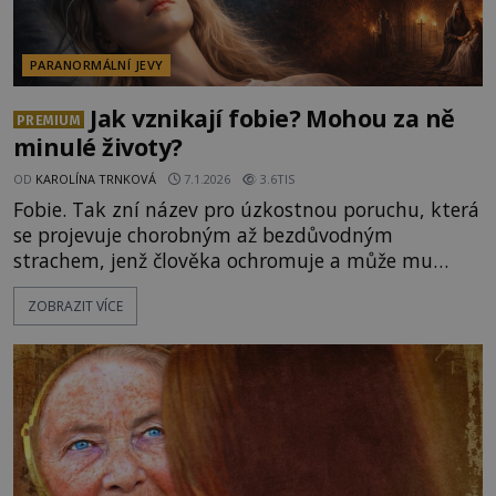
PARANORMÁLNÍ JEVY
Jak vznikají fobie? Mohou za ně
PREMIUM
minulé životy?
OD
KAROLÍNA TRNKOVÁ
7.1.2026
3.6TIS
Fobie. Tak zní název pro úzkostnou poruchu, která
se projevuje chorobným až bezdůvodným
strachem, jenž člověka ochromuje a může mu
vážně komplikovat běžný život. Co je však jejich
ZOBRAZIT VÍCE
příčinou? Může odpověď ležet v naší minulosti?
Odborníci se dlouhodobě snaží odhalit, proč se
některé obavy promění v paralyzující strach,
zatímco jiné rychle odezní. [gallery size="full"
ids="163035,163034,16303