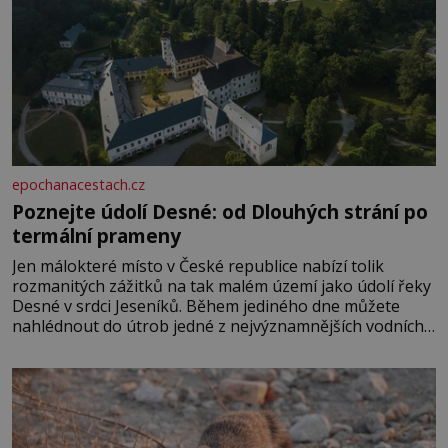
epochanacestach.cz
Poznejte údolí Desné: od Dlouhých strání po
termální prameny
Jen málokteré místo v České republice nabízí tolik
rozmanitých zážitků na tak malém území jako údolí řeky
Desné v srdci Jeseníků. Během jediného dne můžete
nahlédnout do útrob jedné z nejvýznamnějších vodních
elektráren v Evropě, vydat se na horské hřebeny, projet
se na koloběžce a den zakončit poznáváním památek ve
Velkých Losinách nebo v termálním