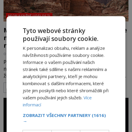
NEOBJASNĚNÉ UDÁLOSTI
Muž, který znal skalní město Petra… ale
Tyto webové stránky
nikdy tam nebyl! Jedná se o důkaz
používají soubory cookie.
reinkarnace?
K personalizaci obsahu, reklam a analýze
OD
KAROLÍNA TRNKOVÁ
1.9.2024
3.1TIS
návštěvnosti používáme soubory cookie.
Případ Arthura Flowerdewa patří mezi
Informace o vašem používání našich
nejpodivnější na světě. Chlapík, který prožije celý
stránek také sdílíme s našimi reklamními a
život na východě Anglie, totiž dokáže popsat i ten
analytickými partnery, kteří je mohou
nejskrytější kout jordánského skalního města
kombinovat s dalšími informacemi, které
ZOBRAZIT VÍCE
Petra. Nikdo přitom není schopný určit, jak je to
jste jim poskytli nebo které shromáždili při
možné. Nabízí se jen jediné vysvětlení. Jde o
vašem používání jejich služeb.
Více
vzpomínky na minulý život! Je ale něco takového
informací
reálné? Vydejte se společně s ENIGMOU do oblasti
ZOBRAZIT VŠECHNY PARTNERY
(1616)
stojící mezi životem a
→