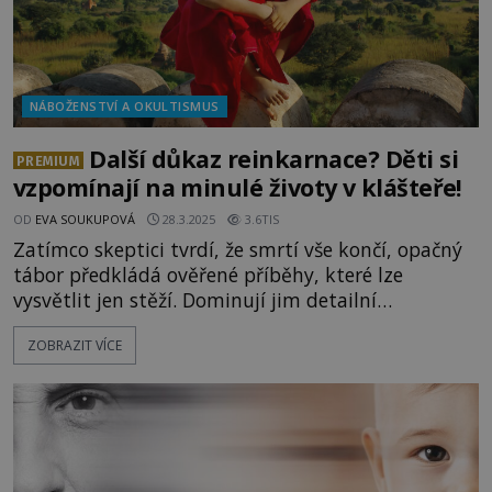
NÁBOŽENSTVÍ A OKULTISMUS
Další důkaz reinkarnace? Děti si
PREMIUM
vzpomínají na minulé životy v klášteře!
OD
EVA SOUKUPOVÁ
28.3.2025
3.6TIS
Zatímco skeptici tvrdí, že smrtí vše končí, opačný
tábor předkládá ověřené příběhy, které lze
vysvětlit jen stěží. Dominují jim detailní
vzpomínky na minulé životy. Mezi ně patří i
ZOBRAZIT VÍCE
příběhy dětí, které vzpomínají na minulé životy v
buddhistickém klášteře. Vše, o čem děti vyprávějí,
se později ukáže jako platný fakt! To přece nemůže
být náhoda… Mezi lid