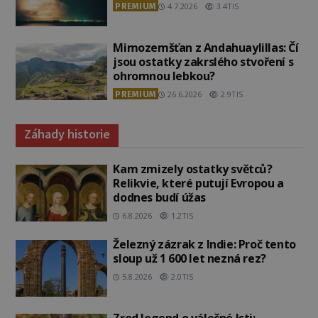
PREMIUM
4.7.2026
3.4TIS
Mimozemšťan z Andahuaylillas: Čí
jsou ostatky zakrslého stvoření s
ohromnou lebkou?
PREMIUM
26.6.2026
2.9TIS
Záhady historie
Kam zmizely ostatky světců?
Relikvie, které putují Evropou a
dodnes budí úžas
6.8.2026
1.2TIS
Železný zázrak z Indie: Proč tento
sloup už 1 600 let nezná rez?
5.8.2026
2.0TIS