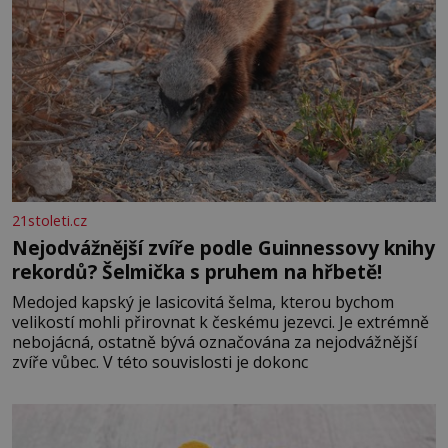
21stoleti.cz
Nejodvážnější zvíře podle Guinnessovy knihy
rekordů? Šelmička s pruhem na hřbetě!
Medojed kapský je lasicovitá šelma, kterou bychom
velikostí mohli přirovnat k českému jezevci. Je extrémně
nebojácná, ostatně bývá označována za nejodvážnější
zvíře vůbec. V této souvislosti je dokonc