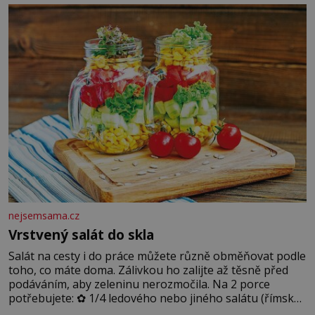
blonďaté vlásky. Fakt, že jsou těla dávných lidí nesmírně
dobře zachovalá, přičítají odborníci zdejším klimatickým
podmínkám. Sucho, prosolené písky a extrémně
nejsemsama.cz
Vrstvený salát do skla
Salát na cesty i do práce můžete různě obměňovat podle
toho, co máte doma. Zálivkou ho zalijte až těsně před
podáváním, aby zeleninu nerozmočila. Na 2 porce
potřebujete: ✿ 1/4 ledového nebo jiného salátu (římský
salát, polníček…) ✿ 1 malá konzerva kukuřice ✿ ½