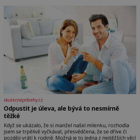
okurky ✿ 2 rajčata Zálivka: ✿ 4 lžíce olivového oleje ✿ 1
lžíci citronové šťávy ✿ ½ stroužku
skutecnepribehy.cz
Odpustit je úleva, ale bývá to nesmírně
těžké
Když se ukázalo, že si manžel našel milenku, rozhodla
jsem se trpělivě vyčkávat, přesvědčena, že se dříve či
později vrátí k rodině. Možná je to jedna z nejtěžších věcí