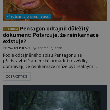
NÁBOŽENSTVÍ A OKULTISMUS
Pentagon odtajnil důležitý
PREMIUM
dokument: Potvrzuje, že reinkarnace
existuje?
OD
EVA SOUKUPOVÁ
12.5.2025
3.5TIS
Podle odtajněného spisu Pentagonu se
představitelé americké armádní rozvědky
domnívají, že reinkarnace může být reálným
jevem. K tomuto závěru dospěli po sérii
ZOBRAZIT VÍCE
experimentů v rámci supertajného projektu
Gateway. Opravdu si při nich účastníci
ve změněném stavu vědomí začínali vybavovat
podrobnosti ze svých minulých životů? Co se děje
po