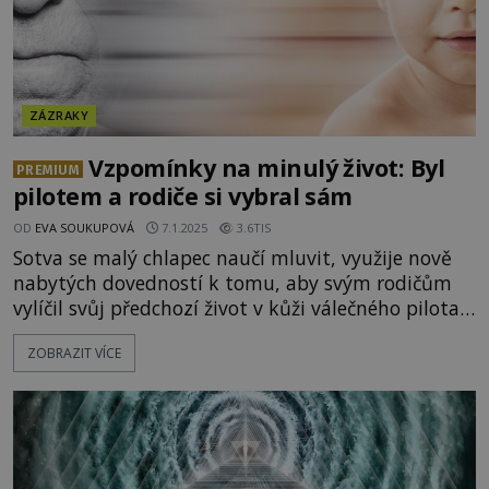
ZÁZRAKY
Vzpomínky na minulý život: Byl
PREMIUM
pilotem a rodiče si vybral sám
OD
EVA SOUKUPOVÁ
7.1.2025
3.6TIS
Sotva se malý chlapec naučí mluvit, využije nově
nabytých dovedností k tomu, aby svým rodičům
vylíčil svůj předchozí život v kůži válečného pilota.
Jeho šokující vyprávění se k překvapení všech
ZOBRAZIT VÍCE
ukáže jako pravdivé. Skutečně je tento Američan
reinkarnací vojáka, který zahynul v bitvě? Už
mnoho let jsou vyprávění dětí, které tvrdí, že si
vzpomínají na minul