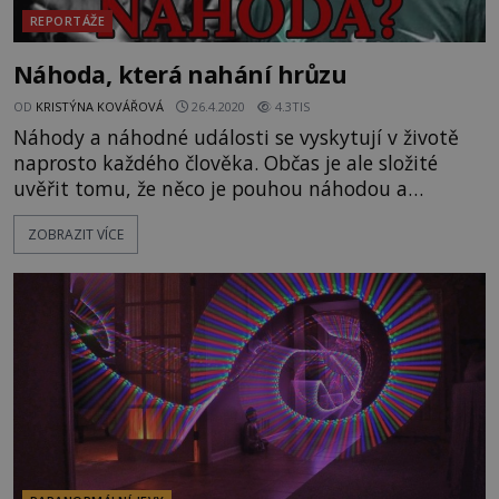
REPORTÁŽE
Náhoda, která nahání hrůzu
OD
KRISTÝNA KOVÁŘOVÁ
26.4.2020
4.3TIS
Náhody a náhodné události se vyskytují v životě
naprosto každého člověka. Občas je ale složité
uvěřit tomu, že něco je pouhou náhodou a
hledáme v tom určitý smysl či spojitosti.
ZOBRAZIT VÍCE
Příkladem může být následujících pět příběhů,
které vás donutí zapochybovat nad tím, zda se
jedná o náhodu, nebo o nějakou nevysvětlitelnou
záhadu. https://www.youtube.com/watch?
v=tyyClIi1_Cc