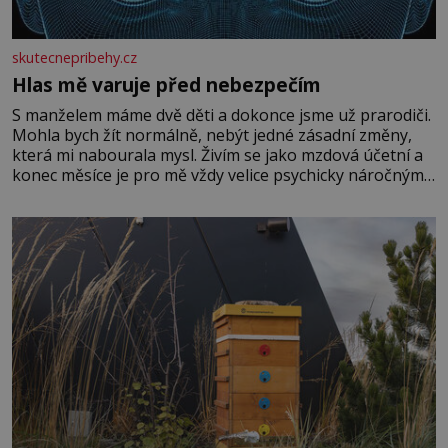
skutecnepribehy.cz
Hlas mě varuje před nebezpečím
S manželem máme dvě děti a dokonce jsme už prarodiči.
Mohla bych žít normálně, nebýt jedné zásadní změny,
která mi nabourala mysl. Živím se jako mzdová účetní a
konec měsíce je pro mě vždy velice psychicky náročným
obdobím. Od té chvíle, co máme vnoučata, mi dcera čím
dál častěji volá o pomoc, co se hlídání týče. Dalo by se