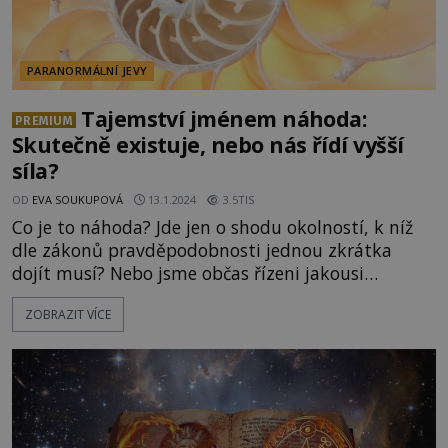
PARANORMÁLNÍ JEVY
Tajemství jménem náhoda:
PREMIUM
Skutečně existuje, nebo nás řídí vyšší
síla?
OD
EVA SOUKUPOVÁ
13.1.2024
3.5TIS
Co je to náhoda? Jde jen o shodu okolností, k níž
dle zákonů pravděpodobnosti jednou zkrátka
dojít musí? Nebo jsme občas řízeni jakousi
neuchopitelnou silou? Existují případy, u nichž je
ZOBRAZIT VÍCE
těžké přiznat, že by šlo o pouhou náhodu a zdá se,
že zasáhl sám osud. Víc