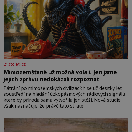
21stoleti.cz
Mimozemšťané už možná volali. Jen jsme
jejich zprávu nedokázali rozpoznat
Pátrání po mimozemských civilizacích se už desítky let
soustředí na hledání úzkopásmových rádiových signálů,
které by příroda sama vytvořila jen stěží. Nová studie
však naznačuje, že právě tato strate