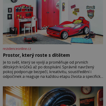
rezidenceonline.cz
Prostor, který roste s dítětem
Je to svět, který se vyvíjí a proměňuje od prvních
dětských krůčků až po dospívání. Správně navržený
pokoj podporuje bezpečí, kreativitu, soustředění i
odpočinek a reaguje na každou etapu života a specifické
potřeby dítěte. Pro nejmenší je klíčová jednoduchost,
měkkost a bezpečí, proto by pokoj miminka měl působit
především klidně a útulně. Předškolní věk je