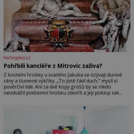
historyplus.cz
Pohřbili kancléře z Mitrovic zaživa?
Z kostelní hrobky u svatého Jakuba se ozývají dunivé
rány a tlumené výkřiky. „To jistě řádí duch,“ myslí si
pověrčiví lidé. Ani za dvě kopy grošů by se nikdo
neodvážil podzemní hrobku otevřít a její poklop tak
raději jen skrápí svěcenou vodou. Za několik dní divné
burácení skutečně ustane. Když o mnoho let později
hrobku