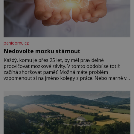
panidomu.cz
Nedovolte mozku stárnout
Každý, komu je přes 25 let, by měl pravidelně
procvičovat mozkové závity. V tomto období se totiž
začíná zhoršovat paměť. Možná máte problém
vzpomenout si na jméno kolegy z práce. Nebo marně v
paměti lovíte název knížky, kterou jste nedávno přečetli.
Je to opravdu tak, s věkem jako kdyby se paměť
rozhodla stávkovat. Cvičte