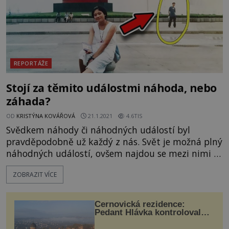
REPORTÁŽE
Stojí za těmito událostmi náhoda, nebo
záhada?
OD
KRISTÝNA KOVÁŘOVÁ
21.1.2021
4.6TIS
Svědkem náhody či náhodných událostí byl
pravděpodobně už každý z nás. Svět je možná plný
náhodných událostí, ovšem najdou se mezi nimi i
takové, kterým se dá jen těžko uvěřit. Nebo jsou
ZOBRAZIT VÍCE
opředeny rouškou tajemna?
https://www.youtube.com/watch?
v=ZQIJ98Qfmcw&ab_channel=TopTrendingCZ
Černovická rezidence:
Pedant Hlávka kontroloval
každou cihlu