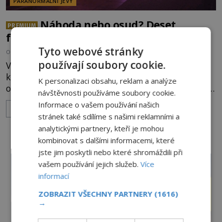
PARANORMÁLNÍ JEVY
Náhoda nebo osud? Deset
PREMIUM
fascinujících shod v historii!
Tyto webové stránky
OD
EVA LASSLER
26.6.2018
5.7TIS
používají soubory cookie.
Věříte na zázraky? Nebo se naopak řadíte k těm,
kteří se domnívají, že (ne)známe organizace
K personalizaci obsahu, reklam a analýze
ovladají lidstvo skrze celou jeho historii? V tomto
návštěvnosti používáme soubory cookie.
článku vám nabídneme deset nejzajímavějších a
Informace o vašem používání našich
ZOBRAZIT VÍCE
možná také nejděsivějších shod v historii. O tom,
stránek také sdílíme s našimi reklamními a
jak moc jsou dílem náhody nebo naopak následek
analytickými partnery, kteří je mohou
nadvlády tajmených sil, rozhodněte sami. 10.
kombinovat s dalšími informacemi, které
Tamerlánovo proroctví V červnu 1940 objevili
jste jim poskytli nebo které shromáždili při
sovětští archeologové
vašem používání jejich služeb.
Více
informací
ZOBRAZIT VŠECHNY PARTNERY
(1616)
→