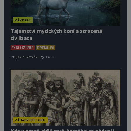
ZÁZRAKY
Tajemství mytických koní a ztracená
civilizace
EXKLUZIVNĚ
PREMIUM
OD
JAN A. NOVÁK
3.6TIS
ZÁHADY HISTORIE