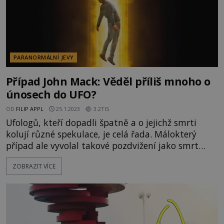
PARANORMÁLNÍ JEVY
Případ John Mack: Věděl příliš mnoho o
únosech do UFO?
OD
FILIP APPL
25.1.2023
3.2TIS
Ufologů, kteří dopadli špatně a o jejichž smrti
kolují různé spekulace, je celá řada. Málokterý
případ ale vyvolal takové pozdvižení jako smrt
harvardského profesora Johna Macka. Ostatně
ZOBRAZIT VÍCE
právě on byl a dodnes je považován za jednoho
z nejvýznamnějších a nejvlivnějších badatelů na
poli neidentifikovatelných létajících objektů. Byla
jeho smrt opravdu jen nešťastnou nehodou?
[caption id="attac