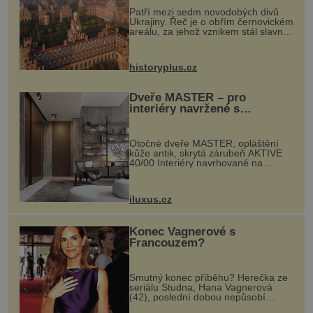
Patří mezi sedm novodobých divů
Ukrajiny. Řeč je o obřím černovickém
areálu, za jehož vznikem stál slavný
český architekt Josef Hlávka. Ten si
na něm dal mimořádně záležet. Jeho
stavební plány by při ...
historyplus.cz
Dveře MASTER – pro
interiéry navržené s
rozumem i vášní!
Otočné dveře MASTER, opláštění
kůže antik, skrytá zárubeň AKTIVE
40/00 Interiéry navrhované na
zakázku často vyžadují atypické
rozměry nejen nábytku, ale i
otvorových prvků. Technické zázemí
iluxus.cz
dnes umož...
Konec Vagnerové s
Francouzem?
Smutný konec příběhu? Herečka ze
seriálu Studna, Hana Vagnerová
(42), poslední dobou nepůsobí
nejšťastněji. Ačkoli časy její anorexie