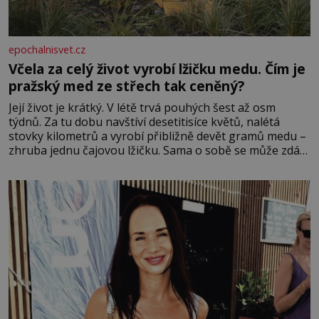
epochalnisvet.cz
Včela za celý život vyrobí lžičku medu. Čím je
pražský med ze střech tak ceněný?
Její život je krátký. V létě trvá pouhých šest až osm
týdnů. Za tu dobu navštíví desetitisíce květů, nalétá
stovky kilometrů a vyrobí přibližně devět gramů medu –
zhruba jednu čajovou lžičku. Sama o sobě se může zdát
bezvýznamná. Teprve když se spojí s dalšími desítkami
tisíc příslušnic svého včelstva, vznikne jeden z
nejdokonalejších organismů