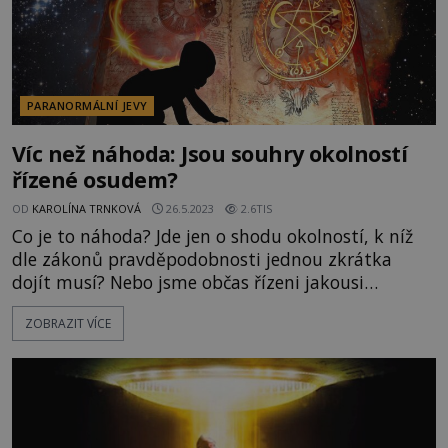
PARANORMÁLNÍ JEVY
Víc než náhoda: Jsou souhry okolností
řízené osudem?
OD
KAROLÍNA TRNKOVÁ
26.5.2023
2.6TIS
Co je to náhoda? Jde jen o shodu okolností, k níž
dle zákonů pravděpodobnosti jednou zkrátka
dojít musí? Nebo jsme občas řízeni jakousi
neuchopitelnou silou? Existují případy, u nichž je
ZOBRAZIT VÍCE
těžké přiznat, že by šlo o pouhou náhodu a zdá se,
že zasáhl sám osud. Každý z nás zažil nějakou
zvláštní náhodu, nad kterou se ještě mnohokrát
pozastavil. Po