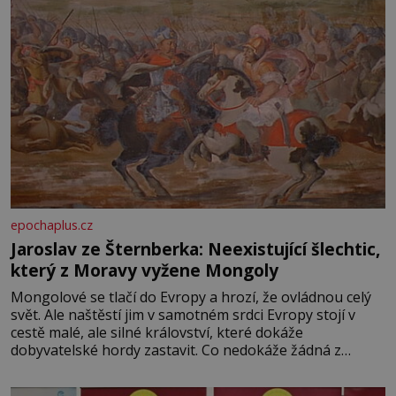
epochaplus.cz
Jaroslav ze Šternberka: Neexistující šlechtic,
který z Moravy vyžene Mongoly
Mongolové se tlačí do Evropy a hrozí, že ovládnou celý
svět. Ale naštěstí jim v samotném srdci Evropy stojí v
cestě malé, ale silné království, které dokáže
dobyvatelské hordy zastavit. Co nedokáže žádná z
asijských říší, co nedokážou Němci – to dokáže český
král. Nebo že by ne? Mongolové od roku 1223 postupují