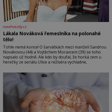
nasehvezdy.cz
Lákala Nováková řemeslníka na polonahé
tělo!
Tohle nemá konce! O šarvátkách mezi manželi Sandrou
Novákovou (44) a Vojtěchem Moravcem (39) se toho
napsalo už hodně. Ale kdo by doufal, že horká zem u
herečky ze seriálu Ulice a režiséra vychladne,