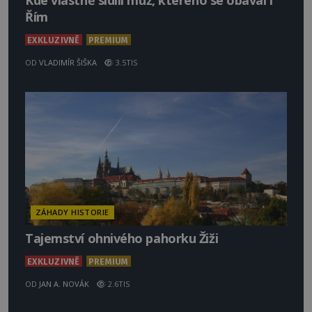
Kde vlastně sídlil muž, kterého se obával i
Řím
EXKLUZIVNĚ
PREMIUM
OD
VLADIMÍR ŠIŠKA
3.5TIS
ZÁHADY HISTORIE
Tajemství ohnivého pahorku Žiži
EXKLUZIVNĚ
PREMIUM
OD
JAN A. NOVÁK
2.6TIS