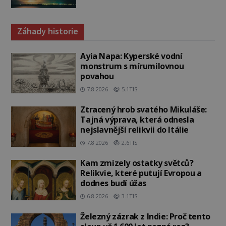
Záhady historie
Ayia Napa: Kyperské vodní
monstrum s mírumilovnou
povahou
7.8.2026
5.1TIS
Ztracený hrob svatého Mikuláše:
Tajná výprava, která odnesla
nejslavnější relikvii do Itálie
7.8.2026
2.6TIS
Kam zmizely ostatky světců?
Relikvie, které putují Evropou a
dodnes budí úžas
6.8.2026
3.1TIS
Železný zázrak z Indie: Proč tento