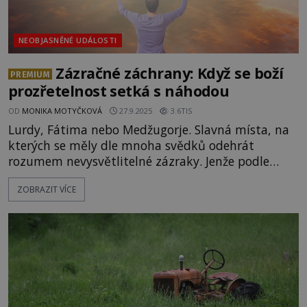
NEOBJASNĚNÉ UDÁLOSTI
Zázračné záchrany: Když se boží
PREMIUM
prozřetelnost setká s náhodou
OD
MONIKA MOTYČKOVÁ
27.9.2025
3.6TIS
Lurdy, Fátima nebo Medžugorje. Slavná místa, na
kterých se měly dle mnoha svědků odehrát
rozumem nevysvětlitelné zázraky. Jenže podle
věřících se drobné boží zásahy odehrávají
ZOBRAZIT VÍCE
prakticky denně. Dokládat to mají stovky a tisíce
osobních příběhů, o kterých se ale svět často
vůbec nedozví. Předkládáme ty nejpozoruhodnější
z nich. Skutečně jde o zásah vyšší moci? [caption
id="attachment_157386"