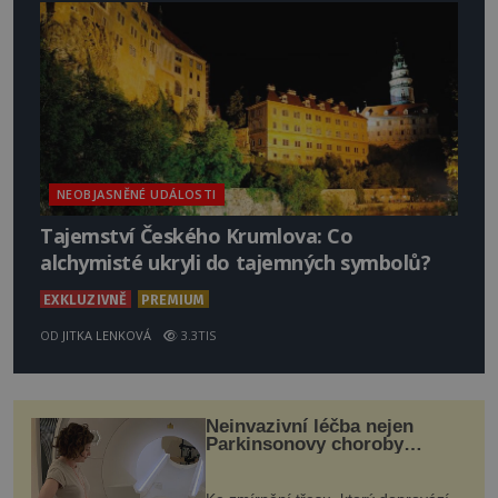
NEOBJASNĚNÉ UDÁLOSTI
Tajemství Českého Krumlova: Co
alchymisté ukryli do tajemných symbolů?
EXKLUZIVNĚ
PREMIUM
OD
JITKA LENKOVÁ
3.3TIS
Neinvazivní léčba nejen
Parkinsonovy choroby
pomocí ultrazvukové
„helmy“