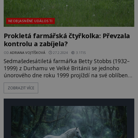
NEOBJASNĚNÉ UDÁLOSTI
Prokletá farmářská čtyřkolka: Převzala
kontrolu a zabíjela?
OD
ADRIANA VOJTÍŠKOVÁ
27.2.2024
3.1TIS
Sedmašedesátiletá farmářka Betty Stobbs (1932–
1999) z Durhamu ve Velké Británii se jednoho
únorového dne roku 1999 projíždí na své oblíbené
čtyřkolové motorce poblíž údolí Weardale u
ZOBRAZIT VÍCE
městečka Stanhope... Na jedné ze silnic u
mořského útesu Ashes Quarry se potkává se
stádem ovcí. Zkušená vesničanka tedy zpomalí,
aby hejnem projela bez