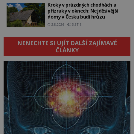
Kroky v prázdných chodbách a
přízraky v oknech: Nejděsivější
domy v Česku budí hrůzu
2.8.2026
3.3TIS
NENECHTE SI UJÍT DALŠÍ ZAJÍMAVÉ
ČLÁNKY