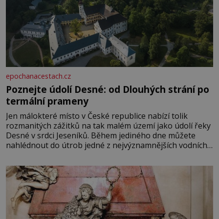
epochanacestach.cz
Poznejte údolí Desné: od Dlouhých strání po
termální prameny
Jen málokteré místo v České republice nabízí tolik
rozmanitých zážitků na tak malém území jako údolí řeky
Desné v srdci Jeseníků. Během jediného dne můžete
nahlédnout do útrob jedné z nejvýznamnějších vodních
elektráren v Evropě, vydat se na horské hřebeny, projet
se na koloběžce a den zakončit poznáváním památek ve
Velkých Losinách nebo v termálním