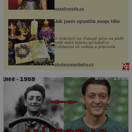
jsou už dávno pryč a opět se pyšnila
ženskými křivkami, najednou s...
nasehvezdy.cz
Jak jsem opustila svoje tělo
U známých na chalupě jsme na půdě
našli staré bylinky po babičce.
Zvědavost mi nedala a připravila
jsem si z nich lektvar… Zimní pobyt
na chalupě se pro mě vlastní vinou
změnil v děsivý zážitek, na kt...
skutecnepribehy.cz