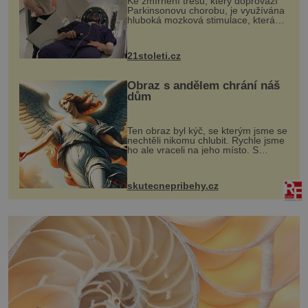
Ke zmírnění třesu, který doprovází
Parkinsonovu chorobu, je využívána
hluboká mozková stimulace, která
však vyžaduje vysoce invazivní
zákrok. Ultrazvuk zase není vhodný
k dostatečně přesnému zacílení ...
21stoleti.cz
Obraz s andělem chrání náš
dům
Ten obraz byl kýč, se kterým jsme se
nechtěli nikomu chlubit. Rychle jsme
ho ale vraceli na jeho místo. S
manželem Vaškem jsme si pořídili
chaloupku, takový domek na severu
Čech, kde jsme si naplánova...
skutecnepribehy.cz