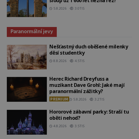
sloup už 1 600 let nezná rez?
5.8.2026
3.0TIS
Paranormální jevy
Nešťastný duch oběšené milenky
děsí studentky
8.8.2026
4.5TIS
Herec Richard Dreyfuss a
muzikant Dave Grohl: Jaké mají
paranormální zážitky?
PREMIUM
5.8.2026
3.2TIS
Hororové zábavní parky: Straší tu
oběti nehod?
4.8.2026
3.5TIS