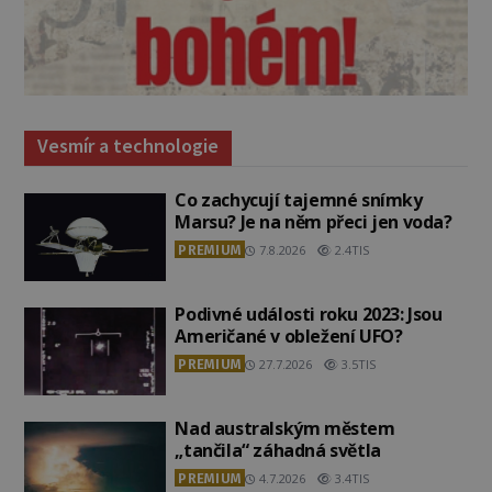
Vesmír a technologie
Co zachycují tajemné snímky
Marsu? Je na něm přeci jen voda?
PREMIUM
7.8.2026
2.4TIS
Podivné události roku 2023: Jsou
Američané v obležení UFO?
PREMIUM
27.7.2026
3.5TIS
Nad australským městem
„tančila“ záhadná světla
PREMIUM
4.7.2026
3.4TIS