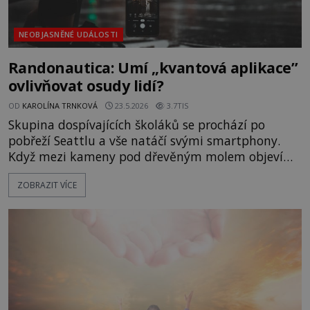
NEOBJASNĚNÉ UDÁLOSTI
Randonautica: Umí „kvantová aplikace”
ovlivňovat osudy lidí?
OD
KAROLÍNA TRNKOVÁ
23.5.2026
3.7TIS
Skupina dospívajících školáků se prochází po
pobřeží Seattlu a vše natáčí svými smartphony.
Když mezi kameny pod dřevěným molem objeví
malý černý kufr, dívka ze skupiny, kterou její
ZOBRAZIT VÍCE
vrstevníci „vyhecují“, sejde z mola a pokusí se
zavazadlo otevřít pomocí klacku. Z kufru se
okamžitě vyvalí odpudivý zápach, jeho obsah je
ale zabalen v černém pytl