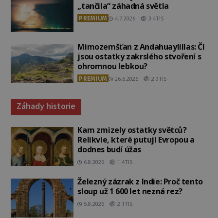
„tančila“ záhadná světla
PREMIUM
4.7.2026
3.4TIS
Mimozemšťan z Andahuaylillas: Čí
jsou ostatky zakrslého stvoření s
ohromnou lebkou?
PREMIUM
26.6.2026
2.9TIS
Záhady historie
Kam zmizely ostatky světců?
Relikvie, které putují Evropou a
dodnes budí úžas
6.8.2026
1.4TIS
Železný zázrak z Indie: Proč tento
sloup už 1 600 let nezná rez?
5.8.2026
2.1TIS