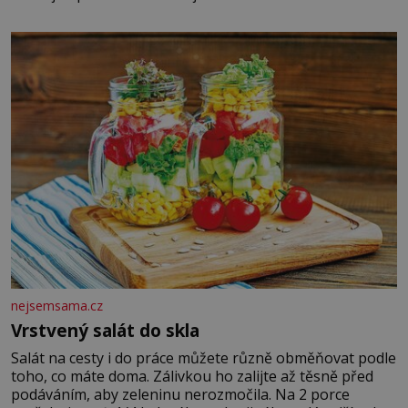
chlapečka s modrou filcovou čapkou, z níž se draly
blonďaté vlásky. Fakt, že jsou těla dávných lidí nesmírně
dobře zachovalá, přičítají odborníci zdejším klimatickým
podmínkám. Sucho, prosolené písky a extrémně
nejsemsama.cz
Vrstvený salát do skla
Salát na cesty i do práce můžete různě obměňovat podle
toho, co máte doma. Zálivkou ho zalijte až těsně před
podáváním, aby zeleninu nerozmočila. Na 2 porce