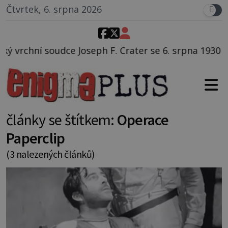
Čtvrtek, 6. srpna 2026
seph F. Crater se 6. srpna 1930 navečeří ve své oblíb
články se štítkem:
Operace
Paperclip
(3 nalezených článků)