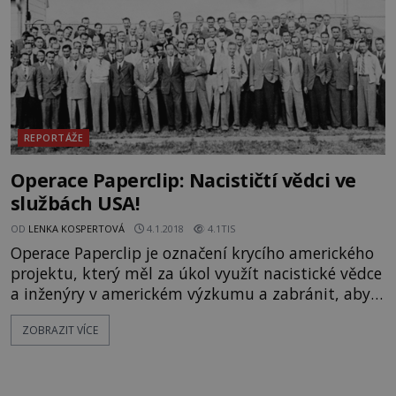
REPORTÁŽE
Operace Paperclip: Nacističtí vědci ve
službách USA!
OD
LENKA KOSPERTOVÁ
4.1.2018
4.1TIS
Operace Paperclip je označení krycího amerického
projektu, který měl za úkol využít nacistické vědce
a inženýry v americkém výzkumu a zabránit, aby
je nezískal Sovětský Svaz. Projekt podepsal v
ZOBRAZIT VÍCE
srpnu 1945 prezident Harry S. Truman a v
listopadu už dorazili první vědci. Cílem bylo
propašování nadaných vědců z nacistického
raketového průmyslu, medicíny a z divizí