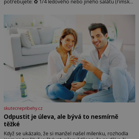
potřebujete: ✿ 1/4 ledového nebo jiného salátu (římský
salát, polníček…) ✿ 1 malá konzerva kukuřice ✿ ½
okurky ✿ 2 rajčata Zálivka: ✿ 4 lžíce olivového oleje ✿ 1
lžíci citronové šťávy ✿ ½ stroužku
skutecnepribehy.cz
Odpustit je úleva, ale bývá to nesmírně
těžké
Když se ukázalo, že si manžel našel milenku, rozhodla