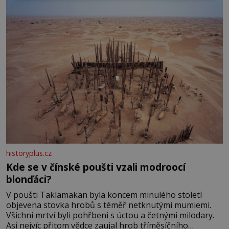
historyplus.cz
Kde se v čínské poušti vzali modroocí
blonďáci?
V poušti Taklamakan byla koncem minulého století
objevena stovka hrobů s téměř netknutými mumiemi.
Všichni mrtví byli pohřbeni s úctou a četnými milodary.
Asi nejvíc přitom vědce zaujal hrob tříměsíčního