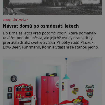
epochalnisvet.cz
Návrat domů po osmdesáti letech
Do Brna se letos vrátí potomci rodin, které pomáhaly
utvářet podobu města, ale jejichž osudy dramaticky
přerušila druhá světová válka. Příběhy rodů Placzek,
Löw-Beer, Fuhrmann, Kohn a Stiassni se stanou jednou
z hlavních dramaturgických linií festivalu židovské
kultury ŠTETL FEST 2026. Některé návraty nejsou
jednoduché. Místa, která si člověk pamatuje z rodinných
vyprávění, už dávno