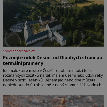
epochanacestach.cz
Poznejte údolí Desné: od Dlouhých strání po
termální prameny
Jen málokteré místo v České republice nabízí tolik
rozmanitých zážitků na tak malém území jako údolí řeky
Desné v srdci Jeseníků. Během jediného dne můžete
nahlédnout do útrob jedné z nejvýznamnějších vodních
elektráren v Evropě, vydat se na horské hřebeny, projet
se na koloběžce a den zakončit poznáváním památek ve
Velkých Losinách nebo v termálním