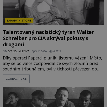
ZÁHADY HISTORIE
Talentovaný nacistický tyran Walter
Schreiber pro CIA skrýval pokusy s
drogami
OD
EVA SOUKUPOVÁ
3.11.2020
6.6TIS
Díky operaci Paperclip unikl jistému vězení. Místo,
aby se po válce zodpovídal ze svých zločinů před
soudním tribunálem, byl v tichosti převezen do
USA, kde mohl dál pokračovat ve sporných
ZOBRAZIT VÍCE
experimentech na lidech. Walter Schreiber, foto
historycollection.com Walter Schreiber (18