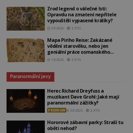
Zrod legend o válečné lsti:
Opravdu na zmatení nepřítele
vypouštěli vypasené králíky?
3.8.2026
3.3TIS
Mapa Piriho Reise: Zakázané
vědění starověku, nebo jen
geniální práce osmanského
admirála?
1.8.2026
3.3TIS
Paranormální jevy
Herec Richard Dreyfuss a
muzikant Dave Grohl: Jaké mají
paranormální zážitky?
PREMIUM
5.8.2026
2.3TIS
Hororové zábavní parky: Straší tu
oběti nehod?