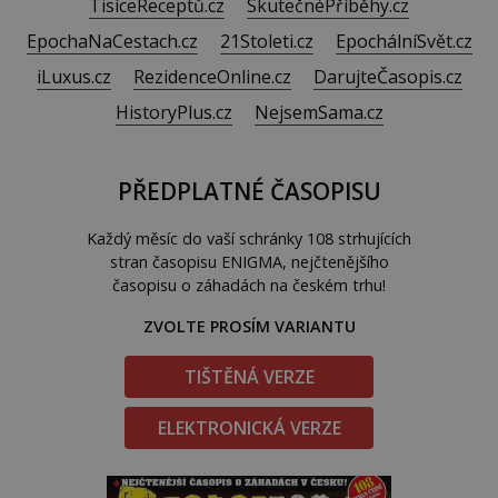
TisíceReceptů.cz
SkutečnéPříběhy.cz
EpochaNaCestach.cz
21Stoleti.cz
EpochálníSvět.cz
iLuxus.cz
RezidenceOnline.cz
DarujteČasopis.cz
HistoryPlus.cz
NejsemSama.cz
PŘEDPLATNÉ ČASOPISU
Každý měsíc do vaší schránky 108 strhujících
stran časopisu ENIGMA, nejčtenějšího
časopisu o záhadách na českém trhu!
ZVOLTE PROSÍM VARIANTU
TIŠTĚNÁ VERZE
ELEKTRONICKÁ VERZE