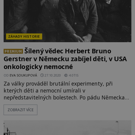
ZÁHADY HISTORIE
Šílený vědec Herbert Bruno
PREMIUM
Gerstner v Německu zabíjel děti, v USA
onkologicky nemocné
OD
EVA SOUKUPOVÁ
27.10.2020
4.0TIS
Za války prováděl brutální experimenty, při
kterých děti a nemocní umírali v
nepředstavitelných bolestech. Po pádu Německa
se díky operaci Paperclip dostává pod ochranná
ZOBRAZIT VÍCE
křídla Američanů, díky čemuž uniká spravedlnosti
a v nelidských experimentech zřejmě pokračuje
dál. Vědci evakuovaní z Ně