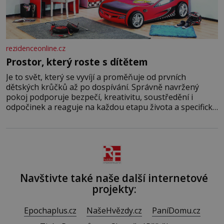
rezidenceonline.cz
Prostor, který roste s dítětem
Je to svět, který se vyvíjí a proměňuje od prvních
dětských krůčků až po dospívání. Správně navržený
pokoj podporuje bezpečí, kreativitu, soustředění i
odpočinek a reaguje na každou etapu života a specifické
potřeby dítěte. Pro nejmenší je klíčová jednoduchost,
měkkost a bezpečí, proto by pokoj miminka měl působit
především klidně a útulně. Předškolní věk je
Navštivte také naše další internetové
projekty:
Epochaplus.cz
NašeHvězdy.cz
PaníDomu.cz