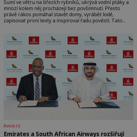
Šumí ve větru na březích rybníků, ukrývá vodní ptáky a
mnozí kolem něj procházejí bez povšimnutí. Přesto
právě rákos pomáhal stavět domy, vyrábět lodě,
zapisovat první texty a inspiroval řadu pověstí. Tato
skromná, ale užitečná rostlina provází člověka už tisíce
let. Většina lidí vnímá rákos jen jako obyčejnou kulisu
letního koupání. Stačí se však podívat
iluxus.cz
Emirates a South African Airways rozšiřují