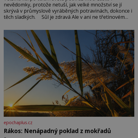
nevědomky, protože netuší, jak velké množství se jí
skrývá v průmyslově vyráběných potravinách, dokonce i
těch sladkých. Sůl je zdravá Ale v ani ne třetinovém
množství, než je pro většinu populace běžné. Její
základní složky– sodík a chlór – jsou zásadní pro
správné hospodaření
epochaplus.cz
Rákos: Nenápadný poklad z mokřadů