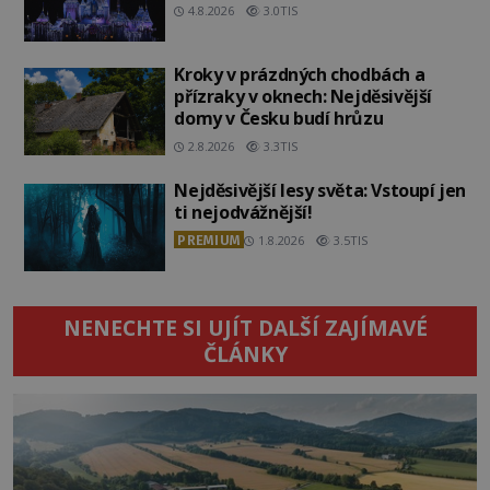
4.8.2026
3.0TIS
Kroky v prázdných chodbách a
přízraky v oknech: Nejděsivější
domy v Česku budí hrůzu
2.8.2026
3.3TIS
Nejděsivější lesy světa: Vstoupí jen
ti nejodvážnější!
PREMIUM
1.8.2026
3.5TIS
NENECHTE SI UJÍT DALŠÍ ZAJÍMAVÉ
ČLÁNKY