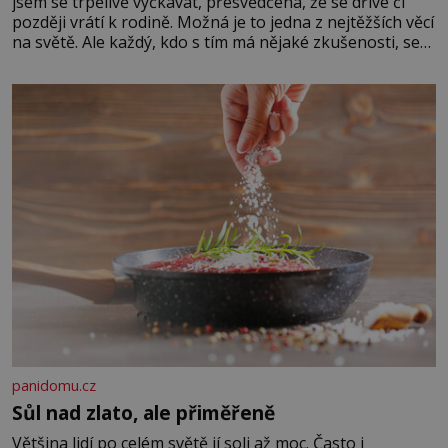
jsem se trpělivě vyčkávat, přesvědčena, že se dříve či
později vrátí k rodině. Možná je to jedna z nejtěžších věcí
na světě. Ale každý, kdo s tím má nějaké zkušenosti, se
zapřísahá, že pokud odpustíte, znatelně se vám uleví.
Když se ke mně doneslo, že si manžel pořídil milenku,
panidomu.cz
Sůl nad zlato, ale přiměřeně
Většina lidí po celém světě jí soli až moc. Často i