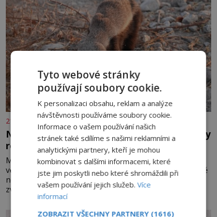
Tyto webové stránky
používají soubory cookie.
K personalizaci obsahu, reklam a analýze
návštěvnosti používáme soubory cookie.
21stoleti.cz
Informace o vašem používání našich
Nejodvážnější zvíře podle Guinnessovy knihy
stránek také sdílíme s našimi reklamními a
rekordů? Šelmička s pruhem na hřbetě!
analytickými partnery, kteří je mohou
Medojed kapský je lasicovitá šelma, kterou bychom
kombinovat s dalšími informacemi, které
velikostí mohli přirovnat k českému jezevci. Je extrémně
jste jim poskytli nebo které shromáždili při
nebojácná, ostatně bývá označována za nejodvážnější
vašem používání jejich služeb.
Více
zvíře vůbec. V této souvislosti je dokonc
informací
ZOBRAZIT VŠECHNY PARTNERY
(1616)