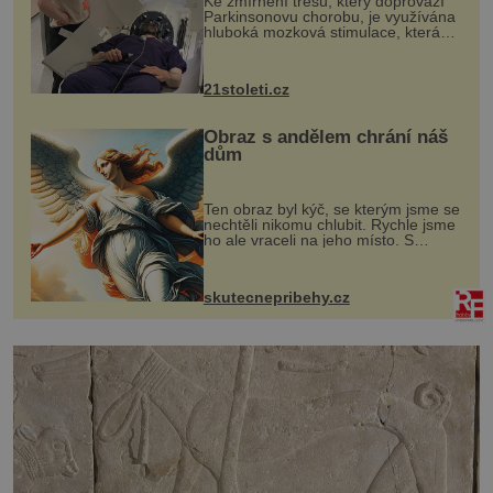
Ke zmírnění třesu, který doprovází
Parkinsonovu chorobu, je využívána
hluboká mozková stimulace, která
však vyžaduje vysoce invazivní
zákrok. Ultrazvuk zase není vhodný
k dostatečně přesnému zacílení ...
21stoleti.cz
Obraz s andělem chrání náš
dům
Ten obraz byl kýč, se kterým jsme se
nechtěli nikomu chlubit. Rychle jsme
ho ale vraceli na jeho místo. S
manželem Vaškem jsme si pořídili
chaloupku, takový domek na severu
Čech, kde jsme si naplánova...
skutecnepribehy.cz