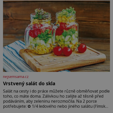
blonďaté vlásky. Fakt, že jsou těla dávných lidí nesmírně
dobře zachovalá, přičítají odborníci zdejším klimatickým
podmínkám. Sucho, prosolené písky a extrémně
nejsemsama.cz
Vrstvený salát do skla
Salát na cesty i do práce můžete různě obměňovat podle
toho, co máte doma. Zálivkou ho zalijte až těsně před
podáváním, aby zeleninu nerozmočila. Na 2 porce
potřebujete: ✿ 1/4 ledového nebo jiného salátu (římský
salát, polníček…) ✿ 1 malá konzerva kukuřice ✿ ½