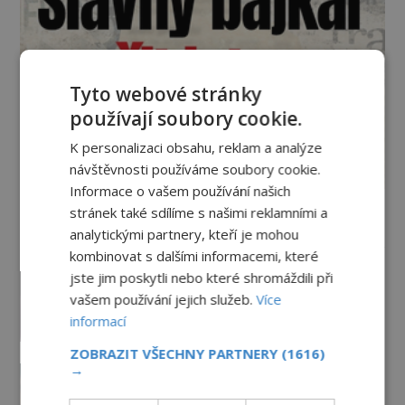
Tyto webové stránky
používají soubory cookie.
K personalizaci obsahu, reklam a analýze
návštěvnosti používáme soubory cookie.
Informace o vašem používání našich
stránek také sdílíme s našimi reklamními a
Vesmír a technologie
analytickými partnery, kteří je mohou
kombinovat s dalšími informacemi, které
Podivné události roku 2023: Jsou
jste jim poskytli nebo které shromáždili při
Američané v obležení UFO?
vašem používání jejich služeb.
Více
PREMIUM
27.7.2026
3.5TIS
informací
ZOBRAZIT VŠECHNY PARTNERY
(1616)
Nad australským městem
→
„tančila“ záhadná světla