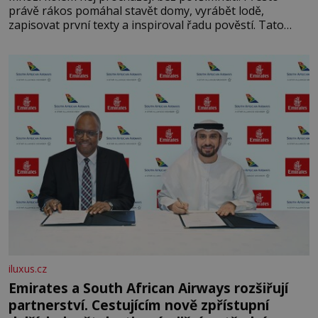
právě rákos pomáhal stavět domy, vyrábět lodě,
zapisovat první texty a inspiroval řadu pověstí. Tato
skromná, ale užitečná rostlina provází člověka už tisíce
let. Většina lidí vnímá rákos jen jako obyčejnou kulisu
letního koupání. Stačí se však podívat
iluxus.cz
Emirates a South African Airways rozšiřují
partnerství. Cestujícím nově zpřístupní