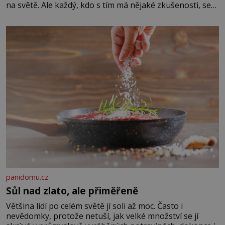
na světě. Ale každý, kdo s tím má nějaké zkušenosti, se
zapřísahá, že pokud odpustíte, znatelně se vám uleví.
Když se ke mně doneslo, že si manžel pořídil milenku,
panidomu.cz
Sůl nad zlato, ale přiměřeně
Většina lidí po celém světě jí soli až moc. Často i
nevědomky, protože netuší, jak velké množství se jí