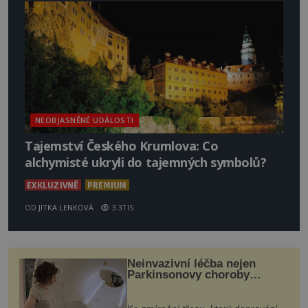
NEOBJASNĚNÉ UDÁLOSTI
Tajemství Českého Krumlova: Co
alchymisté ukryli do tajemných symbolů?
EXKLUZIVNĚ
PREMIUM
OD
JITKA LENKOVÁ
3.3TIS
Neinvazivní léčba nejen
Parkinsonovy choroby
pomocí ultrazvukové
„helmy“