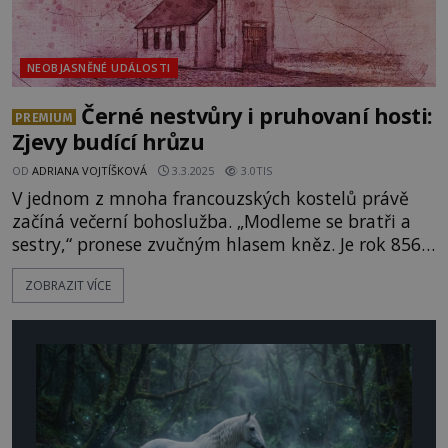
NEOBJASNĚNÉ UDÁLOSTI
Černé nestvůry i pruhovaní hosti:
PREMIUM
Zjevy budící hrůzu
OD
ADRIANA VOJTÍŠKOVÁ
3.3.2025
3.0TIS
V jednom z mnoha francouzských kostelů právě
začíná večerní bohoslužba. „Modleme se bratři a
sestry,“ pronese zvučným hlasem kněz. Je rok 856
a věřící poslušně sklopí hlavy. Náhle se ale stane
ZOBRAZIT VÍCE
něco šokujícího. Kostel totiž začne zahalovat
temnota. „Co se to děje?“ vykřikne jeden z
přítomných. I ostatní se začnou zmateně rozhlížet.
Pohlédnou na