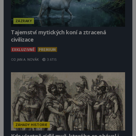
ZÁZRAKY
Tajemství mytických koní a ztracená
civilizace
EXKLUZIVNĚ
PREMIUM
OD
JAN A. NOVÁK
3.6TIS
ZÁHADY HISTORIE