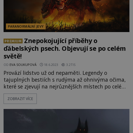
PARANORMÁLNÍ JEVY
Znepokojující příběhy o
PREMIUM
ďábelských psech. Objevují se po celém
světě!
OD
EVA SOUKUPOVÁ
18.6.2023
3.2TIS
Provází lidstvo už od nepaměti. Legendy o
tajuplných bestiích s rudýma až ohnivýma očima,
které se zjevují na nejrůznějších místech po celém
světě. Mnozí věří, že jde o ohnivé psy hlídající
ZOBRAZIT VÍCE
brány do podsvětí. Podle jiných jsou to zástupci
nepopsaného živočišného druhu a existuje i názor,
že jde o přeludy z jiného světa. Co všechno víme o
tzv. pekelných psech? [gallery
ids="118828,118827,118825"