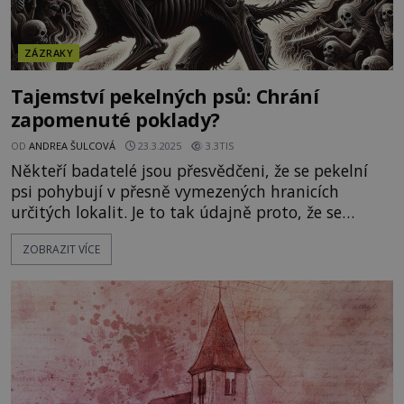
ZÁZRAKY
Tajemství pekelných psů: Chrání
zapomenuté poklady?
OD
ANDREA ŠULCOVÁ
23.3.2025
3.3TIS
Někteří badatelé jsou přesvědčeni, že se pekelní
psi pohybují v přesně vymezených hranicích
určitých lokalit. Je to tak údajně proto, že se
na daných místech ukrývají vzácné poklady, které
ZOBRAZIT VÍCE
ohnivá monstra ochraňují. „Nikdo je neviděl
zatoulat se mimo tradiční oblast. Takováto
teritoria se často nachází v okolí starobylých
zřícenin, megalitických staveb ne