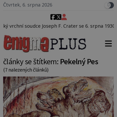
Čtvrtek, 6. srpna 2026
F. Crater se 6. srpna 1930 navečeří ve své oblíbené re
články se štítkem:
Pekelný Pes
(7 nalezených článků)