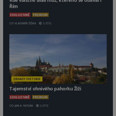
Kde vlastně sídlil muž, kterého se obával i
Řím
EXKLUZIVNĚ
PREMIUM
OD
VLADIMÍR ŠIŠKA
3.5TIS
ZÁHADY HISTORIE
Tajemství ohnivého pahorku Žiži
EXKLUZIVNĚ
PREMIUM
OD
JAN A. NOVÁK
2.6TIS