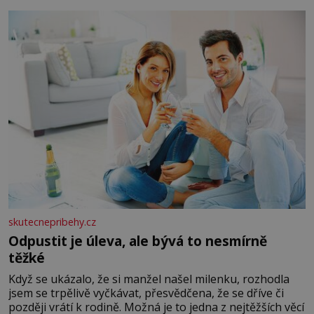
okurky ✿ 2 rajčata Zálivka: ✿ 4 lžíce olivového oleje ✿ 1
lžíci citronové šťávy ✿ ½ stroužku
skutecnepribehy.cz
Odpustit je úleva, ale bývá to nesmírně
těžké
Když se ukázalo, že si manžel našel milenku, rozhodla
jsem se trpělivě vyčkávat, přesvědčena, že se dříve či
později vrátí k rodině. Možná je to jedna z nejtěžších věcí