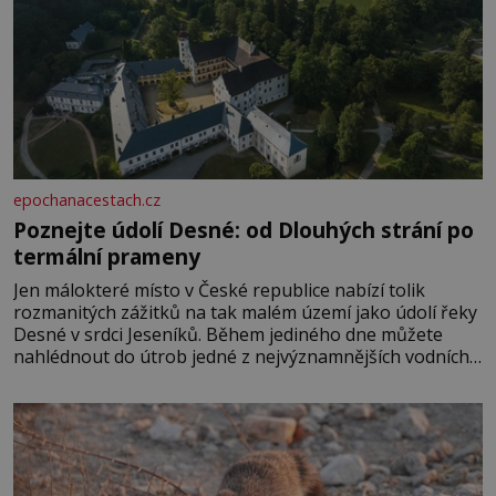
epochanacestach.cz
Poznejte údolí Desné: od Dlouhých strání po
termální prameny
Jen málokteré místo v České republice nabízí tolik
rozmanitých zážitků na tak malém území jako údolí řeky
Desné v srdci Jeseníků. Během jediného dne můžete
nahlédnout do útrob jedné z nejvýznamnějších vodních
elektráren v Evropě, vydat se na horské hřebeny, projet
se na koloběžce a den zakončit poznáváním památek ve
Velkých Losinách nebo v termálním