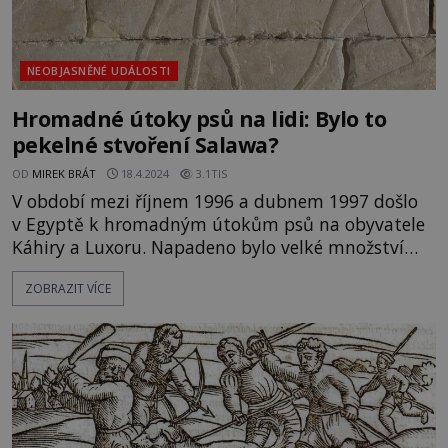
NEOBJASNĚNÉ UDÁLOSTI
Hromadné útoky psů na lidi: Bylo to
pekelné stvoření Salawa?
OD
MIREK BRÁT
18.4.2024
3.1TIS
V období mezi říjnem 1996 a dubnem 1997 došlo
v Egyptě k hromadným útokům psů na obyvatele
Káhiry a Luxoru. Napadeno bylo velké množství
lidí. Útoky měly i tragickou bilanci. Co se stalo?
ZOBRAZIT VÍCE
Měli pravdu ti, kteří tvrdili, že za těmito ataky
stál tvor označovaný jako Salawa? Vzhled
údajného tvora Salawa přirovnali svědkové ke
štíhlé psovité šelmě se vz