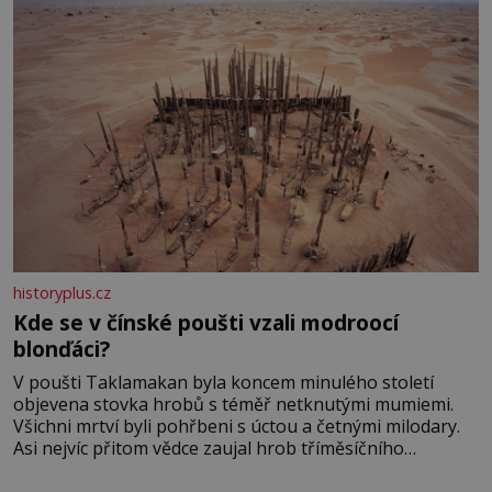
historyplus.cz
Kde se v čínské poušti vzali modroocí
blonďáci?
V poušti Taklamakan byla koncem minulého století
objevena stovka hrobů s téměř netknutými mumiemi.
Všichni mrtví byli pohřbeni s úctou a četnými milodary.
Asi nejvíc přitom vědce zaujal hrob tříměsíčního
chlapečka s modrou filcovou čapkou, z níž se draly