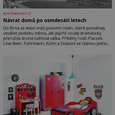
epochalnisvet.cz
Návrat domů po osmdesáti letech
Do Brna se letos vrátí potomci rodin, které pomáhaly
utvářet podobu města, ale jejichž osudy dramaticky
přerušila druhá světová válka. Příběhy rodů Placzek,
Löw-Beer, Fuhrmann, Kohn a Stiassni se stanou jednou
z hlavních dramaturgických linií festivalu židovské
kultury ŠTETL FEST 2026. Některé návraty nejsou
jednoduché. Místa, která si člověk pamatuje z rodinných
vyprávění, už dávno