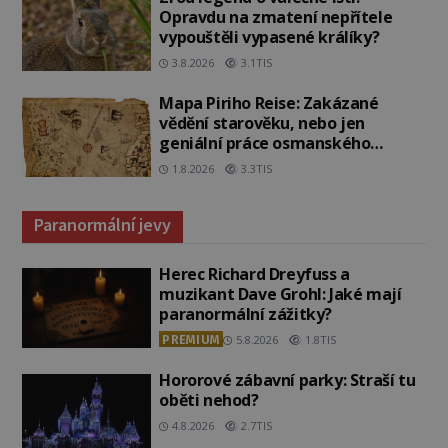
Opravdu na zmatení nepřítele
vypouštěli vypasené králíky?
3.8.2026
3.1TIS
Mapa Piriho Reise: Zakázané
vědění starověku, nebo jen
geniální práce osmanského
admirála?
1.8.2026
3.3TIS
Paranormální jevy
Herec Richard Dreyfuss a
muzikant Dave Grohl: Jaké mají
paranormální zážitky?
PREMIUM
5.8.2026
1.8TIS
Hororové zábavní parky: Straší tu
oběti nehod?
4.8.2026
2.7TIS