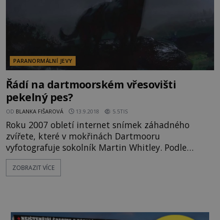
PARANORMÁLNÍ JEVY
Řádí na dartmoorském vřesovišti
pekelný pes?
OD
BLANKA FIŠAROVÁ
13.9.2018
5.5TIS
Roku 2007 obletí internet snímek záhadného
zvířete, které v mokřinách Dartmooru
vyfotografuje sokolník Martin Whitley. Podle
některých teorií se jedná o démonický přízrak,
ZOBRAZIT VÍCE
který se v této oblasti léta zjevuje. Nebo se na
fotografii nachází něco jiného? Kdo by neznal
román Pes baskervillský, v němž se slavný detektiv
Sherlock Holmes snaží přijít na kloub záhadě
vraždícího monstra, které řádí na