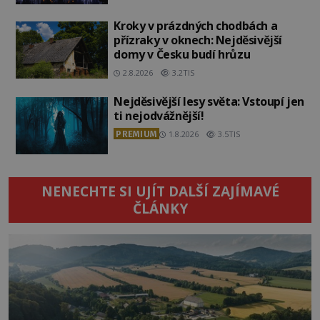
Kroky v prázdných chodbách a
přízraky v oknech: Nejděsivější
domy v Česku budí hrůzu
2.8.2026
3.2TIS
Nejděsivější lesy světa: Vstoupí jen
ti nejodvážnější!
PREMIUM
1.8.2026
3.5TIS
NENECHTE SI UJÍT DALŠÍ ZAJÍMAVÉ
ČLÁNKY