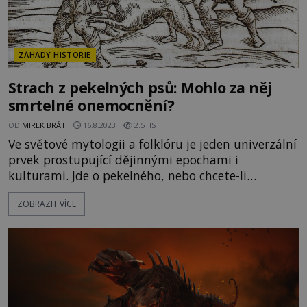
ZÁHADY HISTORIE
Strach z pekelných psů: Mohlo za něj
smrtelné onemocnění?
OD
MIREK BRÁT
16.8.2023
2.5TIS
Ve světové mytologii a folklóru je jeden univerzální
prvek prostupující dějinnými epochami i
kulturami. Jde o pekelného, nebo chcete-li
ďábelského psa. Většinou se jedná o zvířata
ZOBRAZIT VÍCE
mimořádně agresivní. Lidé se jich obávají už od
starověku. Kde mohou být kořeny tohoto strachu?
Pekelní psi hlídají podsvětí, potulují se u hřbitovů,
útočí na pocestné. V