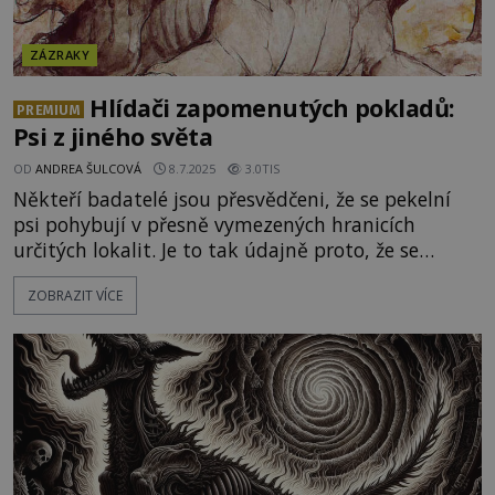
ZÁZRAKY
Hlídači zapomenutých pokladů:
PREMIUM
Psi z jiného světa
OD
ANDREA ŠULCOVÁ
8.7.2025
3.0TIS
Někteří badatelé jsou přesvědčeni, že se pekelní
psi pohybují v přesně vymezených hranicích
určitých lokalit. Je to tak údajně proto, že se
na daných místech ukrývají vzácné poklady, které
ZOBRAZIT VÍCE
ohnivá monstra ochraňují. „Nikdo je neviděl
zatoulat se mimo tradiční oblast. Takováto
teritoria se často nachází v okolí starobylých
zřícenin, megalitických staveb ne