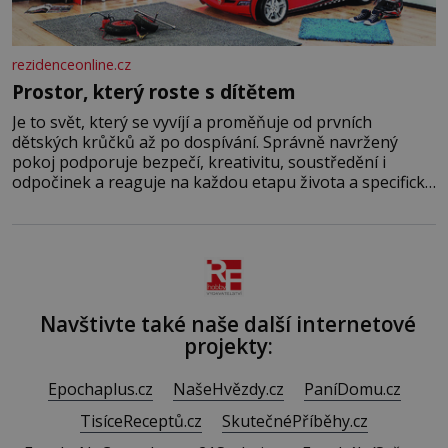
rezidenceonline.cz
Prostor, který roste s dítětem
Je to svět, který se vyvíjí a proměňuje od prvních
dětských krůčků až po dospívání. Správně navržený
pokoj podporuje bezpečí, kreativitu, soustředění i
odpočinek a reaguje na každou etapu života a specifické
potřeby dítěte. Pro nejmenší je klíčová jednoduchost,
měkkost a bezpečí, proto by pokoj miminka měl působit
především klidně a útulně. Předškolní věk je
Navštivte také naše další internetové
projekty:
Epochaplus.cz
NašeHvězdy.cz
PaníDomu.cz
TisíceReceptů.cz
SkutečnéPříběhy.cz