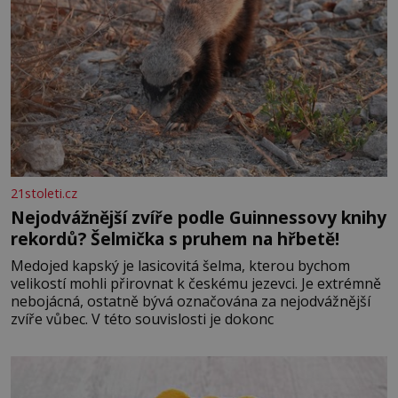
21stoleti.cz
Nejodvážnější zvíře podle Guinnessovy knihy
rekordů? Šelmička s pruhem na hřbetě!
Medojed kapský je lasicovitá šelma, kterou bychom
velikostí mohli přirovnat k českému jezevci. Je extrémně
nebojácná, ostatně bývá označována za nejodvážnější
zvíře vůbec. V této souvislosti je dokonc