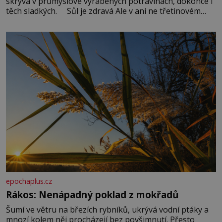
skrývá v průmyslově vyráběných potravinách, dokonce i
těch sladkých. Sůl je zdravá Ale v ani ne třetinovém
množství, než je pro většinu populace běžné. Její
základní složky– sodík a chlór – jsou zásadní pro
správné hospodaření
epochaplus.cz
Rákos: Nenápadný poklad z mokřadů
Šumí ve větru na březích rybníků, ukrývá vodní ptáky a
mnozí kolem něj procházejí bez povšimnutí. Přesto