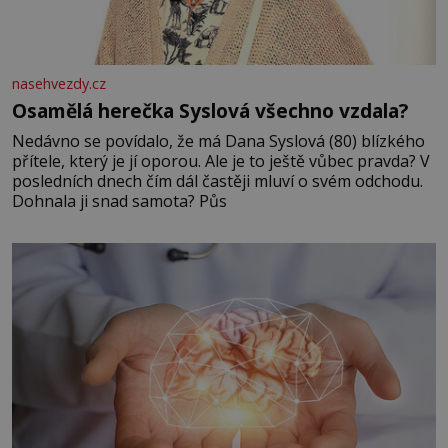
nasehvezdy.cz
Osamělá herečka Syslová všechno vzdala?
Nedávno se povídalo, že má Dana Syslová (80) blízkého
přítele, který je jí oporou. Ale je to ještě vůbec pravda? V
posledních dnech čím dál častěji mluví o svém odchodu.
Dohnala ji snad samota? Půs