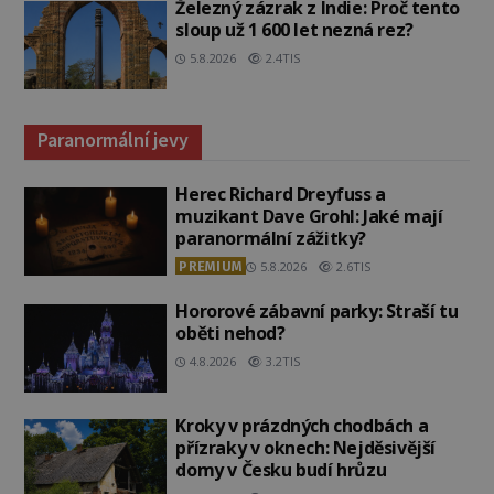
Železný zázrak z Indie: Proč tento
sloup už 1 600 let nezná rez?
5.8.2026
2.4TIS
Paranormální jevy
Herec Richard Dreyfuss a
muzikant Dave Grohl: Jaké mají
paranormální zážitky?
PREMIUM
5.8.2026
2.6TIS
Hororové zábavní parky: Straší tu
oběti nehod?
4.8.2026
3.2TIS
Kroky v prázdných chodbách a
přízraky v oknech: Nejděsivější
domy v Česku budí hrůzu