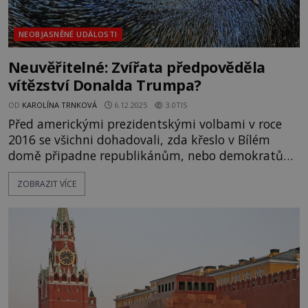
NEOBJASNĚNÉ UDÁLOSTI
Neuvěřitelné: Zvířata předpověděla
vítězství Donalda Trumpa?
OD
KAROLÍNA TRNKOVÁ
6.12.2025
3.0TIS
Před americkými prezidentskými volbami v roce
2016 se všichni dohadovali, zda křeslo v Bílém
domě připadne republikánům, nebo demokratům.
Nikdo netušil, jak volby dopadnou, ovšem až na
ZOBRAZIT VÍCE
několik zvířat, která jako by byla nadána
jasnovideckými schopnostmi. Vybrala správného
vítěze pouhou náhodou? Představitelé floridské
Nova Southeastern University