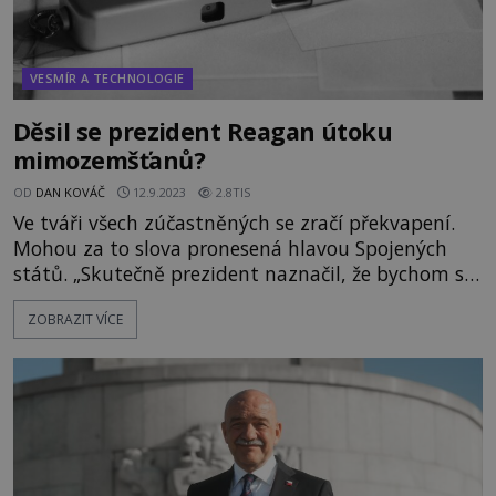
VESMÍR A TECHNOLOGIE
Děsil se prezident Reagan útoku
mimozemšťanů?
OD
DAN KOVÁČ
12.9.2023
2.8TIS
Ve tváři všech zúčastněných se zračí překvapení.
Mohou za to slova pronesená hlavou Spojených
států. „Skutečně prezident naznačil, že bychom se
mohli stát terčem mimozemské invaze?“ šeptají si
ZOBRAZIT VÍCE
diplomaté. V roce 1983 totiž Ronald Reagan
předstoupí před členy Spojených národů s velmi
nezvyklou řečí. Co chce říci a před čím varovat?
Řadu let tajené zprávy o