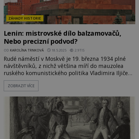
ZÁHADY HISTORIE
Lenin: mistrovské dílo balzamovačů,
Nebo precizní podvod?
OD
KAROLÍNA TRNKOVÁ
18.5.2025
2.9TIS
Rudé náměstí v Moskvě je 19. března 1934 plné
návštěvníků, z nichž většina míří do mauzolea
ruského komunistického politika Vladimira Iljiče
Lenina (1870–1924). Společně s davem pomalu
ZOBRAZIT VÍCE
kráčí i 46letý Rus Mitrofan M. Nikitin. Na první
pohled se nijak neliší od ostatních. Na lidi, kteří
přicházejí oslavit komunistického revolucionáře, se
usmívá a trpělivě stojí ve frontě, aby mohl alespoň
na chvíli