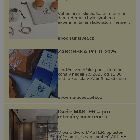
Vůbec první sluchátka od módního
domu Hermès byla vyrobena
experimentálním laboratoří Hermès
Ateliers Horizons. Elegantní gadget
si vyžádal dva roky vývoje a chlubí
se ručně šitou hovězí kůží a
epochalnisvet.cz
kovový...
ZÁBOŘSKÁ POUŤ 2025
Tradiční Zábořská pouť, která se
koná v neděli 7.9.2025 od 11:00
hod. u kostela v Záboří, části obce
Kly u Mělníka. V programu naleznete
komentovanou prohlídku kostela,
dobovou hudbu, řemesla, atrakce...
epochanacestach.cz
Dveře MASTER – pro
interiéry navržené s
rozumem i vášní!
Otočné dveře MASTER, opláštění
kůže antik, skrytá zárubeň AKTIVE