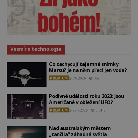
Vesmír a technologie
Co zachycují tajemné snímky
Marsu? Je na něm přeci jen voda?
PREMIUM
7.8.2026
359
Podivné události roku 2023: Jsou
Američané v obležení UFO?
PREMIUM
27.7.2026
3.5TIS
Nad australským městem
„tančila“ záhadná světla