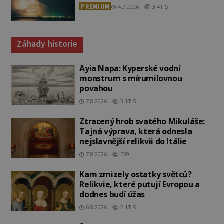
PREMIUM
4.7.2026
3.4TIS
Záhady historie
Ayia Napa: Kyperské vodní
monstrum s mírumilovnou
povahou
7.8.2026
3.1TIS
Ztracený hrob svatého Mikuláše:
Tajná výprava, která odnesla
nejslavnější relikvii do Itálie
7.8.2026
539
Kam zmizely ostatky světců?
Relikvie, které putují Evropou a
dodnes budí úžas
6.8.2026
2.1TIS