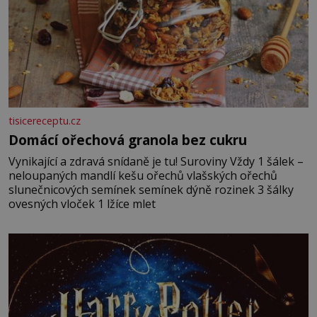
tisicereceptu.cz
Domácí ořechová granola bez cukru
Vynikající a zdravá snídaně je tu! Suroviny Vždy 1 šálek –
neloupaných mandlí kešu ořechů vlašských ořechů
slunečnicových semínek semínek dýně rozinek 3 šálky
ovesných vloček 1 lžíce mlet