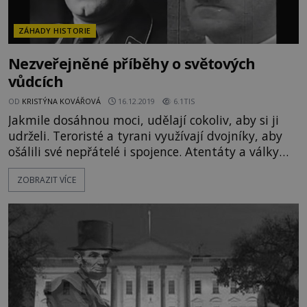
ZÁHADY HISTORIE
Nezveřejněné příběhy o světových
vůdcích
OD
KRISTÝNA KOVÁŘOVÁ
16.12.2019
6.1TIS
Jakmile dosáhnou moci, udělají cokoliv, aby si ji
udrželi. Teroristé a tyrani využívají dvojníky, aby
ošálili své nepřátelé i spojence. Atentáty a války
poskytují světovým vůdcům krytí pro neuvěřitelné
ZOBRAZIT VÍCE
podvody. Někteří fingují svou smrt.
https://www.youtube.com/watch?v=3_NfKNeP2rw