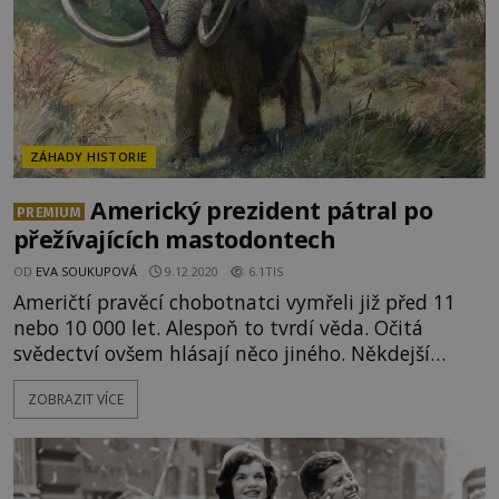
ZÁHADY HISTORIE
Americký prezident pátral po
PREMIUM
přežívajících mastodontech
OD
EVA SOUKUPOVÁ
9.12.2020
6.1TIS
Američtí pravěcí chobotnatci vymřeli již před 11
nebo 10 000 let. Alespoň to tvrdí věda. Očitá
svědectví ovšem hlásají něco jiného. Někdejší
prezident USA dokonce vyslal expedici, která tato
ZOBRAZIT VÍCE
svědectví měla prověřit. Mastodonti jsou někdy
nepřesně označováni za americké mamuty.
Mastodonti jsou s mamuty srstnatými skutečně
příbuzní a jsou mezi nimi jen