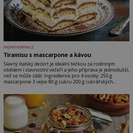
nejsemsama.cz
Tiramisu s mascarpone a kávou
Slavný italský dezert je ideální tečkou za rodinným
obědem i slavnostní večeří a jeho příprava je jednodušší,
než se může zdát. Ingredience pro 4 osoby: 250 g
mascarpone 3 vejce 80 g cukru 200 g cukrářských
piškotů 250 ml silné kávy 2 lžíce amaretta kakao na
posypání Postup: Oddělte žloutky od bílků. Žloutky
vyšlehejte s cukrem do světlé pěny a postupně do nich
vmíchejte mascarpone, aby vznikl hladký