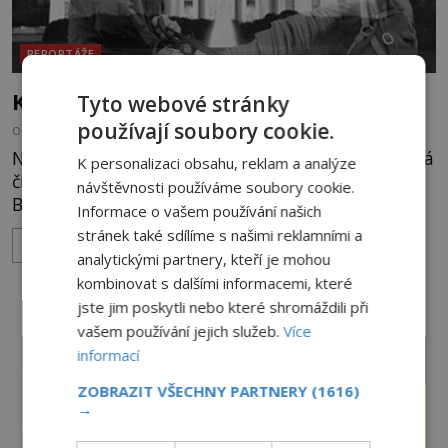
REPORTÁŽE
Kdo straší v Bílém domě?
Tyto webové stránky
používají soubory cookie.
OD
IVAN GLASER
5.5.2019
4.5TIS
Na světě existuje mnoho míst, která jsou zajímavá
K personalizaci obsahu, reklam a analýze
či děsivá. A jedním takovým místem je dokonce i
návštěvnosti používáme soubory cookie.
Bílý dům ve Washingtonu D.C. Kdo tam tedy má
Informace o vašem používání našich
údajně strašit? A jsou prezidenti v ohrožení života,
stránek také sdílíme s našimi reklamními a
ZOBRAZIT VÍCE
pokud tam bydlí během svého prezidentského
analytickými partnery, kteří je mohou
období? Dříve byla budova nazývána jako
kombinovat s dalšími informacemi, které
Prezidentský palác. A to až do roku 1812, kdy se
jste jim poskytli nebo které shromáždili při
během války stala budova „obětí“ útoku, při
vašem používání jejich služeb.
Více
kterém šlo o život tehdej
informací
ZOBRAZIT VŠECHNY PARTNERY
(1616)
→