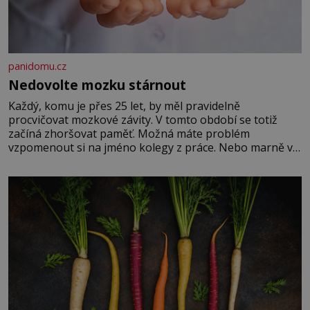
panidomu.cz
Nedovolte mozku stárnout
Každý, komu je přes 25 let, by měl pravidelně
procvičovat mozkové závity. V tomto období se totiž
začíná zhoršovat paměť. Možná máte problém
vzpomenout si na jméno kolegy z práce. Nebo marně v
paměti lovíte název knížky, kterou jste nedávno přečetli.
Je to opravdu tak, s věkem jako kdyby se paměť
rozhodla stávkovat. Cvičte