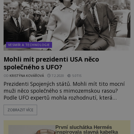
VESMÍR A TECHNOLOGIE
Mohli mít prezidenti USA něco
společného s UFO?
OD
KRISTÝNA KOVÁŘOVÁ
7.2.2020
5.0TIS
Prezidenti Spojených států. Mohli mít tito mocní
muži něco společného s mimozemskou rasou?
Podle UFO expertů mohla rozhodnutí, která
zformovala USA a jejich politiku, přijít z vesmíru.
ZOBRAZIT VÍCE
https://www.youtube.com/watch?v=rE0v3Zs07ug
První sluchátka Hermés
inspirovala slavná kabelka