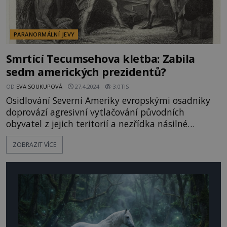
PARANORMÁLNÍ JEVY
Smrtící Tecumsehova kletba: Zabila
sedm amerických prezidentů?
OD
EVA SOUKUPOVÁ
27.4.2024
3.0TIS
Osidlování Severní Ameriky evropskými osadníky
doprovází agresivní vytlačování původních
obyvatel z jejich teritorií a nezřídka násilné
konflikty. Indiánské kmeny se pak za prolitou krev
ZOBRAZIT VÍCE
svých druhů mstí mocnými kletbami. Jedna taková
je prý zodpovědná za smrt sedmi prezidentů USA!
V noci na 4. dubna 1841 půl hodiny po půlnoci
umírá na zápal plic nově zvo