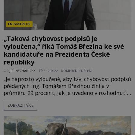
ENIGMAPLUS
„Taková chybovost podpisů je
vyloučena,“ říká Tomáš Březina ke své
kandidatuře na Prezidenta České
republiky
OD
JIŘÍ NECHANICKÝ
6.12.2022
KOMERČNÍ SDĚLENÍ
„Je naprosto vyloučené, aby tzv. chybovost podpisů
předaných Ing. Tomášem Březinou činila v
průměru 29 procent, jak je uvedeno v rozhodnutí
MV ČR č.j. MV-193543-5/OV-2022 ze dne
ZOBRAZIT VÍCE
25.11.2022,“ říká ve svém prohlášení Tomáš
Březina. Zde je celé jeho znění Stanovisko k
neregistrování pana Ing. Tomáš Březiny mezi
zákonné kandidáty pro volbu prezidenta ČR dne
13. a 14. ledna 2023 1. Dne 25.11