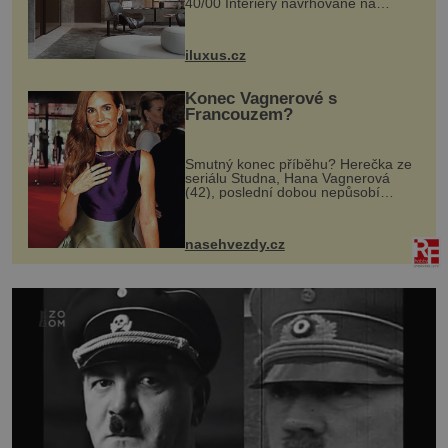
40/00 Interiéry navrhované na
zakázku často vyžadují atypické
rozměry nejen nábytku, ale i
otvorových prvků. Technické zázemí
iluxus.cz
dnes umož...
Konec Vagnerové s
Francouzem?
Smutný konec příběhu? Herečka ze
seriálu Studna, Hana Vagnerová
(42), poslední dobou nepůsobí
nejšťastněji. Ačkoli časy její anorexie
jsou už dávno pryč a opět se pyšnila
ženskými křivkami, najednou s...
nasehvezdy.cz