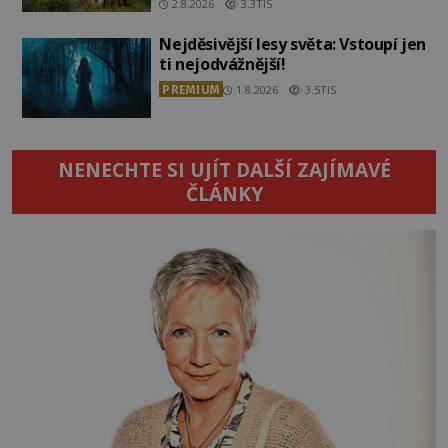
2.8.2026
3.3TIS
Nejděsivější lesy světa: Vstoupí jen
ti nejodvážnější!
PREMIUM
1.8.2026
3.5TIS
NENECHTE SI UJÍT DALŠÍ ZAJÍMAVÉ
ČLÁNKY