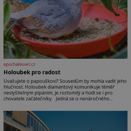
epochalnisvet.cz
Holoubek pro radost
Uvažujete o papouškovi? Sousedům by mohla vadit jeho
hlučnost. Holoubek diamantový komunikuje téměř
neslyšitelným pípáním, je roztomilý a hodí se i pro
chovatele začátečníky. Jedná se o nenáročného
klidného ptáčka, který většinu dne jen posedává. Hodně
času tráví na zemi, kde sbírá zbytky semínek Jeho
domovinou je prakticky celá Austrálie s výjimkou
pobřežní oblasti.