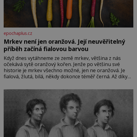
epochaplus.cz
Mrkev není jen oranžová. Její neuvěřitelný
příběh začíná fialovou barvou
Když dnes vytáhneme ze země mrkev, většina z nás
očekává sytě oranžový kořen. Jenže po většinu své
historie je mrkev všechno možné, jen ne oranžová. Je
fialová, žlutá, bílá, někdy dokonce téměř černá. Až díky
stovkám let pečlivého šlechtění se z ní stává zelenina,
bez které si českou zahradu ani nedokážeme představit.
Její příběh je