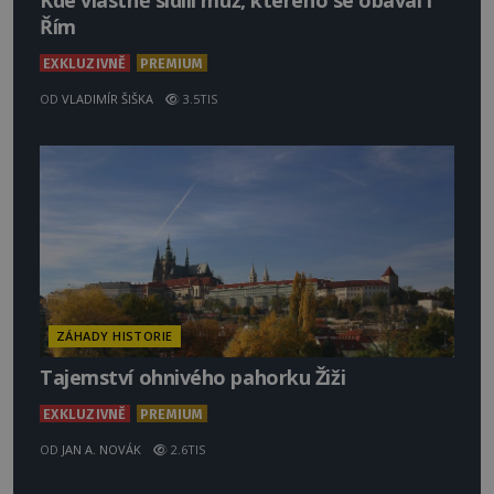
Kde vlastně sídlil muž, kterého se obával i
Řím
EXKLUZIVNĚ
PREMIUM
OD
VLADIMÍR ŠIŠKA
3.5TIS
ZÁHADY HISTORIE
Tajemství ohnivého pahorku Žiži
EXKLUZIVNĚ
PREMIUM
OD
JAN A. NOVÁK
2.6TIS