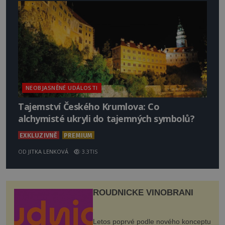
NEOBJASNĚNÉ UDÁLOSTI
Tajemství Českého Krumlova: Co
alchymisté ukryli do tajemných symbolů?
EXKLUZIVNĚ
PREMIUM
OD
JITKA LENKOVÁ
3.3TIS
ROUDNICKÉ VINOBRANÍ
Letos poprvé podle nového konceptu