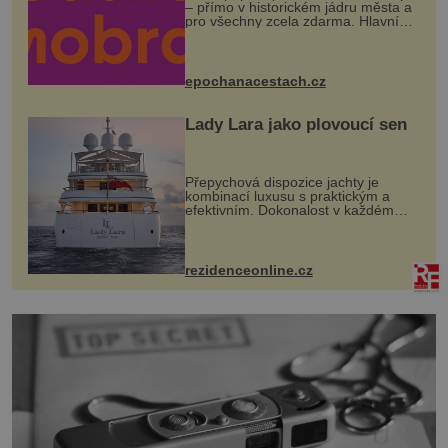
– přímo v historickém jádru města a
pro všechny zcela zdarma. Hlavní
program se odehraje na Karlově a
Husově náměstí. Návštěvníci se
mohou těšit na víno, burčák, pes...
epochanacestach.cz
Lady Lara jako plovoucí sen
Přepychová dispozice jachty je
kombinací luxusu s praktickým a
efektivním. Dokonalost v každém
detailu představuje značka Fendi
Casa, kterou byly vybaveny její
paluby. Monacký přístav nabízí
každoročn...
rezidenceonline.cz