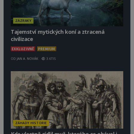
ZÁZRAKY
Tajemství mytických koní a ztracená
civilizace
EXKLUZIVNĚ
PREMIUM
OD
JAN A. NOVÁK
3.6TIS
ZÁHADY HISTORIE