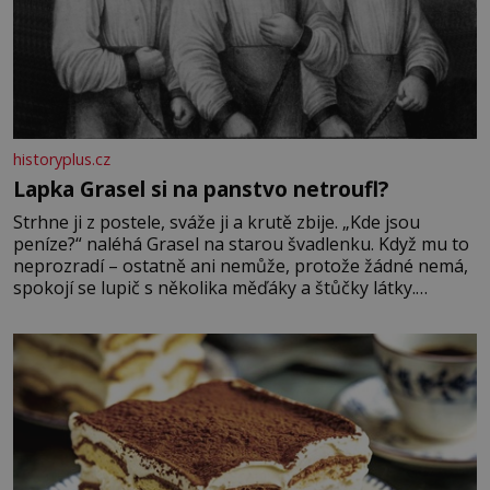
historyplus.cz
Lapka Grasel si na panstvo netroufl?
Strhne ji z postele, sváže ji a krutě zbije. „Kde jsou
peníze?“ naléhá Grasel na starou švadlenku. Když mu to
neprozradí – ostatně ani nemůže, protože žádné nemá,
spokojí se lupič s několika měďáky a štůčky látky.
Zraněná žena pár dní nato umírá. Je to muž nebývale
krutý. Jeho činy budí hrůzu ještě dlouho po jeho smrti