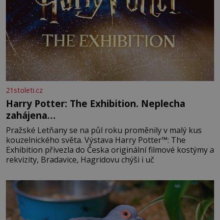
21stoleti.cz
Harry Potter: The Exhibition. Neplecha
zahájena…
Pražské Letňany se na půl roku proměnily v malý kus
kouzelnického světa. Výstava Harry Potter™: The
Exhibition přivezla do Česka originální filmové kostýmy a
rekvizity, Bradavice, Hagridovu chýši i uč