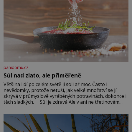
panidomu.cz
Sůl nad zlato, ale přiměřeně
Většina lidí po celém světě jí soli až moc. Často i
nevědomky, protože netuší, jak velké množství se jí
skrývá v průmyslově vyráběných potravinách, dokonce i
těch sladkých. Sůl je zdravá Ale v ani ne třetinovém
množství, než je pro většinu populace běžné. Její
základní složky– sodík a chlór – jsou zásadní pro
správné hospodaření