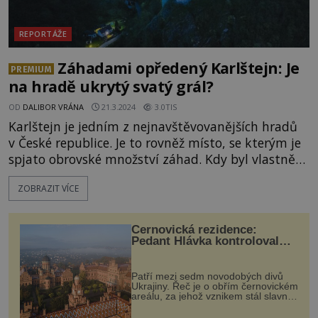
REPORTÁŽE
Záhadami opředený Karlštejn: Je
PREMIUM
na hradě ukrytý svatý grál?
OD
DALIBOR VRÁNA
21.3.2024
3.0TIS
Karlštejn je jedním z nejnavštěvovanějších hradů
v České republice. Je to rovněž místo, se kterým je
spjato obrovské množství záhad. Kdy byl vlastně
hrad založen? Dochází na něm k paranormálním
ZOBRAZIT VÍCE
jevům? A je možné, že se v jeho útrobách nachází
snad nejznámější křesťanský artefakt všech dob,
svatý grál? [gallery
Černovická rezidence:
ids="118029,118031,118030,118032,118090,118033,
Pedant Hlávka kontroloval
každou cihlu
Patří mezi sedm novodobých divů
Ukrajiny. Řeč je o obřím černovickém
areálu, za jehož vznikem stál slavný
český architekt Josef Hlávka. Ten si
na něm dal mimořádně záležet. Jeho