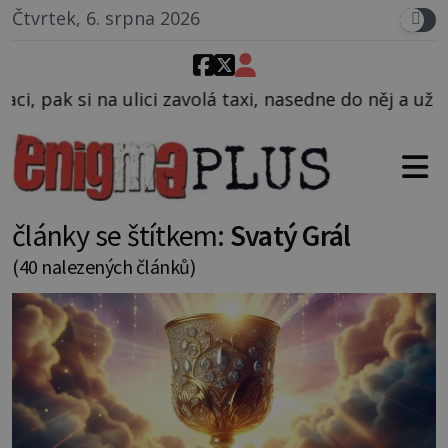
Čtvrtek, 6. srpna 2026
 taxi, nasedne do něj a už ho nikdy nikdo nespatří.
články se štítkem:
Svatý Grál
(40 nalezených článků)