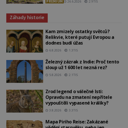
PREMIUM
26.6.2026
2.9TIS
Záhady historie
Kam zmizely ostatky světců?
Relikvie, které putují Evropou a
dodnes budí úžas
6.8.2026
1.3TIS
Železný zázrak z Indie: Proč tento
sloup už 1 600 let nezná rez?
5.8.2026
2.1TIS
Zrod legend o válečné lsti:
Opravdu na zmatení nepřítele
vypouštěli vypasené králíky?
3.8.2026
3.3TIS
Mapa Piriho Reise: Zakázané
vědění starověku, nebo jen