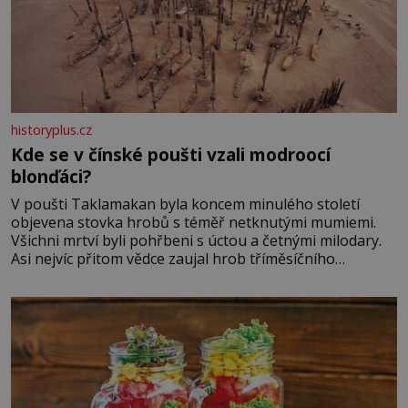
historyplus.cz
Kde se v čínské poušti vzali modroocí
blonďáci?
V poušti Taklamakan byla koncem minulého století
objevena stovka hrobů s téměř netknutými mumiemi.
Všichni mrtví byli pohřbeni s úctou a četnými milodary.
Asi nejvíc přitom vědce zaujal hrob tříměsíčního
chlapečka s modrou filcovou čapkou, z níž se draly
blonďaté vlásky. Fakt, že jsou těla dávných lidí nesmírně
dobře zachovalá, přičítají odborníci zdejším klimatickým
podmínkám. Sucho, prosolené písky a extrémně