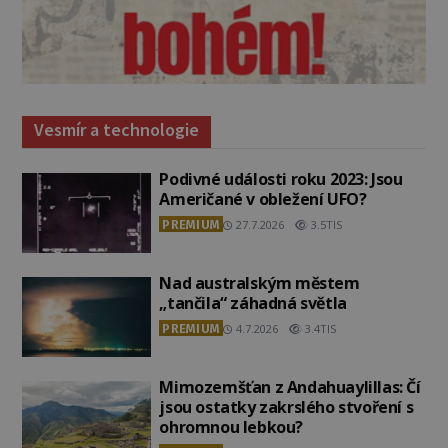
Vesmír a technologie
Podivné události roku 2023: Jsou
Američané v obležení UFO?
PREMIUM
27.7.2026
3.5TIS
Nad australským městem
„tančila“ záhadná světla
PREMIUM
4.7.2026
3.4TIS
Mimozemšťan z Andahuaylillas: Čí
jsou ostatky zakrslého stvoření s
ohromnou lebkou?