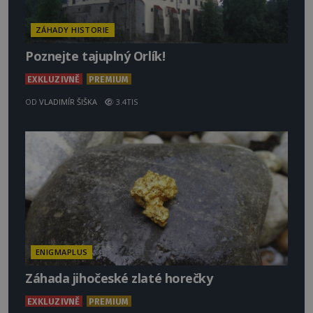
ZÁHADY HISTORIE
Poznejte tajuplný Orlík!
EXKLUZIVNĚ
PREMIUM
OD
VLADIMÍR ŠIŠKA
3.4TIS
ENIGMAPLUS
Záhada jihočeské zlaté horečky
EXKLUZIVNĚ
PREMIUM