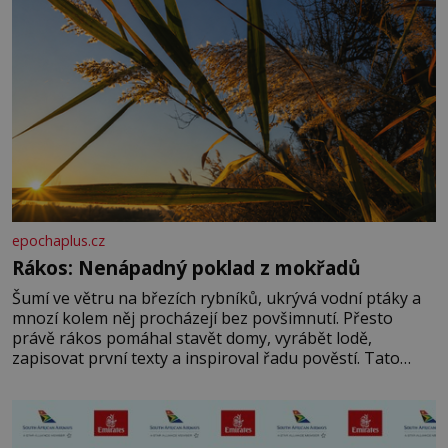
epochaplus.cz
Rákos: Nenápadný poklad z mokřadů
Šumí ve větru na březích rybníků, ukrývá vodní ptáky a
mnozí kolem něj procházejí bez povšimnutí. Přesto
právě rákos pomáhal stavět domy, vyrábět lodě,
zapisovat první texty a inspiroval řadu pověstí. Tato
skromná, ale užitečná rostlina provází člověka už tisíce
let. Většina lidí vnímá rákos jen jako obyčejnou kulisu
letního koupání. Stačí se však podívat