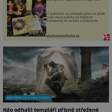
U známých na chalupě jsme na půdě
našli staré bylinky po babičce.
Zvědavost mi nedala a připravila
jsem si z nich lektvar… Zimní pobyt
na chalupě se pro mě vlastní vinou
změnil v děsivý zážitek, na kt...
skutecnepribehy.cz
NÁBOŽENSTVÍ A OKULTISMUS
Kdo odhalil templáři přísně střežené