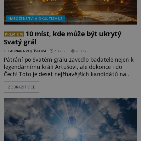
NÁBOŽENSTVÍ A OKULTISMUS
10 míst, kde může být ukrytý
PREMIUM
Svatý grál
OD
ADRIANA VOJTÍŠKOVÁ
2.3.2025
2.9TIS
Pátrání po Svatém grálu zavedlo badatele nejen k
legendárnímu králi Artušovi, ale dokonce i do
Čech! Toto je deset nejžhavějších kandidátů na
jeho úkryt... Anglická pevnost Tor: Glastonbury a
ZOBRAZIT VÍCE
král Artuš Městečko Glastonbury leží na jihu
Anglie asi 80 km západně od slavného Stonehenge.
Jde o jedno z nejtajemnějších sídel středověku.
Údajně je ve studni