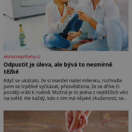
skutecnepribehy.cz
Odpustit je úleva, ale bývá to nesmírně
těžké
Když se ukázalo, že si manžel našel milenku, rozhodla
jsem se trpělivě vyčkávat, přesvědčena, že se dříve či
později vrátí k rodině. Možná je to jedna z nejtěžších věcí
na světě. Ale každý, kdo s tím má nějaké zkušenosti, se
zapřísahá, že pokud odpustíte, znatelně se vám uleví.
Když se ke mně doneslo, že si manžel pořídil milenku,