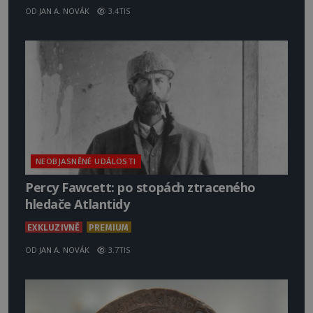
OD
JAN A. NOVÁK
3.4TIS
NEOBJASNĚNÉ UDÁLOSTI
Percy Fawcett: po stopách ztraceného
hledače Atlantidy
EXKLUZIVNĚ
PREMIUM
OD
JAN A. NOVÁK
3.7TIS