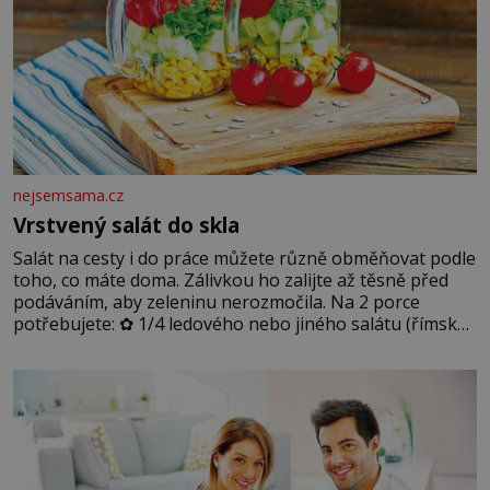
nejsemsama.cz
Vrstvený salát do skla
Salát na cesty i do práce můžete různě obměňovat podle
toho, co máte doma. Zálivkou ho zalijte až těsně před
podáváním, aby zeleninu nerozmočila. Na 2 porce
potřebujete: ✿ 1/4 ledového nebo jiného salátu (římský
salát, polníček…) ✿ 1 malá konzerva kukuřice ✿ ½
okurky ✿ 2 rajčata Zálivka: ✿ 4 lžíce olivového oleje ✿ 1
lžíci citronové šťávy ✿ ½ stroužku