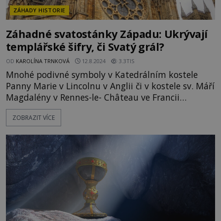
ZÁHADY HISTORIE
Záhadné svatostánky Západu: Ukrývají
templářské šifry, či Svatý grál?
OD
KAROLÍNA TRNKOVÁ
12.8.2024
3.3TIS
Mnohé podivné symboly v Katedrálním kostele
Panny Marie v Lincolnu v Anglii či v kostele sv. Máří
Magdalény v Rennes-le- Château ve Francii
naznačují, že do nich chtěl kdosi ukrýt jinak
ZOBRAZIT VÍCE
nesdělitelná tajemství. Zvláštní postavení soch,
výjevy na obrazech a další architektonické prvky
naznačují, že by za vším mohli stát proslulí rytíři
templářského řádu. Můžeme snad v těchto
svatostáncích hledat i s