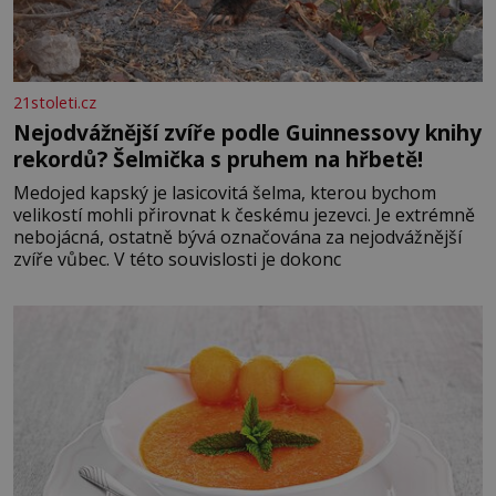
21stoleti.cz
Nejodvážnější zvíře podle Guinnessovy knihy
rekordů? Šelmička s pruhem na hřbetě!
Medojed kapský je lasicovitá šelma, kterou bychom
velikostí mohli přirovnat k českému jezevci. Je extrémně
nebojácná, ostatně bývá označována za nejodvážnější
zvíře vůbec. V této souvislosti je dokonc