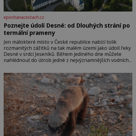
epochanacestach.cz
Poznejte údolí Desné: od Dlouhých strání po
termální prameny
Jen málokteré místo v České republice nabízí tolik
rozmanitých zážitků na tak malém území jako údolí řeky
Desné v srdci Jeseníků. Během jediného dne můžete
nahlédnout do útrob jedné z nejvýznamnějších vodních
elektráren v Evropě, vydat se na horské hřebeny, projet
se na koloběžce a den zakončit poznáváním památek ve
Velkých Losinách nebo v termálním