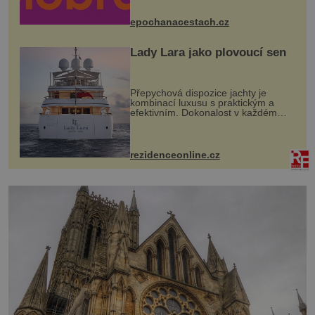
mohou těšit na víno, burčák, pes...
epochanacestach.cz
Lady Lara jako plovoucí sen
Přepychová dispozice jachty je
kombinací luxusu s praktickým a
efektivním. Dokonalost v každém
detailu představuje značka Fendi
Casa, kterou byly vybaveny její
paluby. Monacký přístav nabízí
každoročn...
rezidenceonline.cz