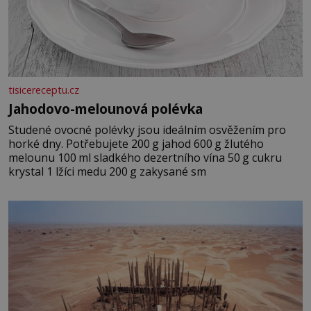
tisicereceptu.cz
Jahodovo-melounová polévka
Studené ovocné polévky jsou ideálním osvěžením pro
horké dny. Potřebujete 200 g jahod 600 g žlutého
melounu 100 ml sladkého dezertního vína 50 g cukru
krystal 1 lžíci medu 200 g zakysané sm