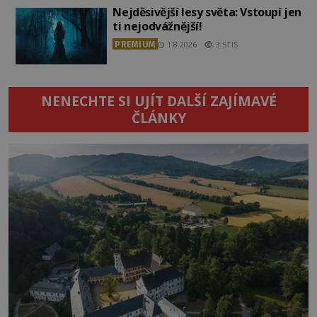
Nejděsivější lesy světa: Vstoupí jen
ti nejodvážnější!
PREMIUM
1.8.2026
3.5TIS
NENECHTE SI UJÍT DALŠÍ ZAJÍMAVÉ
ČLÁNKY