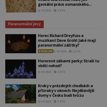
geniální práce osmanského
admirála?
1.8.2026
3.3TIS
Paranormální jevy
Herec Richard Dreyfuss a
muzikant Dave Grohl: Jaké mají
paranormální zážitky?
PREMIUM
5.8.2026
2.2TIS
Hororové zábavní parky: Straší tu
oběti nehod?
4.8.2026
3.0TIS
Kroky v prázdných chodbách a
přízraky v oknech: Nejděsivější
domy v Česku budí hrůzu
2.8.2026
3.3TIS