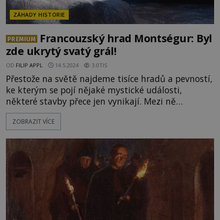
ZÁHADY HISTORIE
Francouzský hrad Montségur: Byl
PREMIUM
zde ukrytý svatý grál!
OD
FILIP APPL
14.5.2024
3.0TIS
Přestože na světě najdeme tisíce hradů a pevností,
ke kterým se pojí nějaké mystické události,
některé stavby přece jen vynikají. Mezi ně
dozajista patří i francouzský hrad Montségur.
ZOBRAZIT VÍCE
Místo, na kterém se před staletími odehrála
nerovná bitva s tajemným pozadím. Proč se mu
říká sídlo svatého grálu? A co všechno pamatují
jeho zdi? Noc je temná