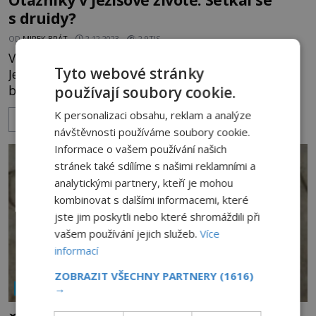
s druidy?
OD
MIREK BRÁT
2.12.2023
2.9TIS
Velkou neznámou stále zůstává, kde byl a čím se
Tyto webové stránky
Ježíš Kristus zabýval do okamžiku, kdy jeho
biografii začíná přebírat Nový zákon. O tomto
používají soubory cookie.
období života Ježíše existuje řada různých teorií.
K personalizaci obsahu, reklam a analýze
ZOBRAZIT VÍCE
Jedna z nich tvrdí, že pobýval i na Britských
návštěvnosti používáme soubory cookie.
ostrovech. Ježíš měl cestovat na území dnešního
Informace o vašem používání našich
Spojeného království ve společnosti Josefa
stránek také sdílíme s našimi reklamními a
z Arimatie, úd
analytickými partnery, kteří je mohou
kombinovat s dalšími informacemi, které
jste jim poskytli nebo které shromáždili při
vašem používání jejich služeb.
Více
informací
ZOBRAZIT VŠECHNY PARTNERY
(1616)
→
NÁBOŽENSTVÍ A OKULTISMUS