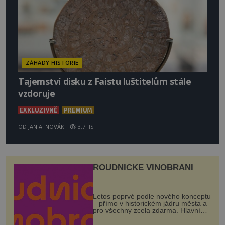
ZÁHADY HISTORIE
Tajemství disku z Faistu luštitelům stále
vzdoruje
EXKLUZIVNĚ
PREMIUM
OD
JAN A. NOVÁK
3.7TIS
ROUDNICKÉ VINOBRANÍ
Letos poprvé podle nového konceptu
– přímo v historickém jádru města a
pro všechny zcela zdarma. Hlavní
program se odehraje na Karlově a
Husově náměstí. Návštěvníci se