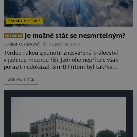
ZÁHADY HISTORIE
Je možné stát se nesmrtelným?
PREMIUM
OD
BLANKA FIŠAROVÁ
13.9.2024
3.5TIS
Tvrdou rukou sjednotil znesvářená království
v jedinou mocnou říši. Jednoho nepřítele však
porazit nedokázal. Smrt! Přitom byl takřka
posedlý touhou ji přemoci. Toto přání doprovází
ZOBRAZIT VÍCE
lidstvo od nepaměti. Jde o nesplnitelný sen, nebo
se někomu podařilo získat věčný život? Říká se, že
od chvíle, kdy jsme se narodili, neodvratně
spějeme ke smrti. Vládc