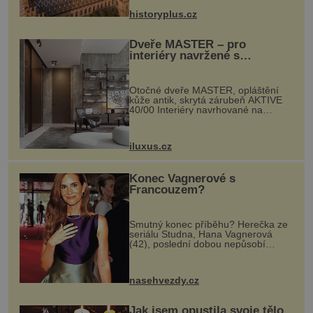
stavební plány by při ...
historyplus.cz
Dveře MASTER – pro
interiéry navržené s
rozumem i vášní!
Otočné dveře MASTER, opláštění
kůže antik, skrytá zárubeň AKTIVE
40/00 Interiéry navrhované na
zakázku často vyžadují atypické
rozměry nejen nábytku, ale i
otvorových prvků. Technické zázemí
iluxus.cz
dnes umož...
Konec Vagnerové s
Francouzem?
Smutný konec příběhu? Herečka ze
seriálu Studna, Hana Vagnerová
(42), poslední dobou nepůsobí
nejšťastněji. Ačkoli časy její anorexie
jsou už dávno pryč a opět se pyšnila
ženskými křivkami, najednou s...
nasehvezdy.cz
Jak jsem opustila svoje tělo