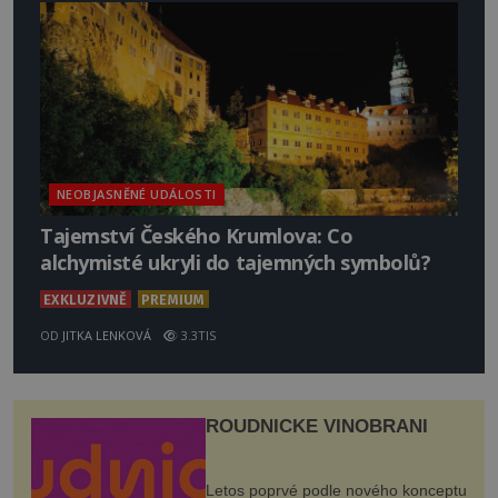
NEOBJASNĚNÉ UDÁLOSTI
Tajemství Českého Krumlova: Co
alchymisté ukryli do tajemných symbolů?
EXKLUZIVNĚ
PREMIUM
OD
JITKA LENKOVÁ
3.3TIS
ROUDNICKÉ VINOBRANÍ
Letos poprvé podle nového konceptu