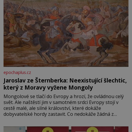
epochaplus.cz
Jaroslav ze Šternberka: Neexistující šlechtic,
který z Moravy vyžene Mongoly
Mongolové se tlačí do Evropy a hrozí, že ovládnou celý
svět. Ale naštěstí jim v samotném srdci Evropy stojí v
cestě malé, ale silné království, které dokáže
dobyvatelské hordy zastavit. Co nedokáže žádná z
asijských říší, co nedokážou Němci – to dokáže český
král. Nebo že by ne? Mongolové od roku 1223 postupují
podél Kaspického a Azovského moře,