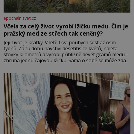
epochalnisvet.cz
Včela za celý život vyrobí lžičku medu. Čím je
pražský med ze střech tak ceněný?
Její život je krátký. V létě trvá pouhých šest až osm
týdnů. Za tu dobu navštíví desetitisíce květů, nalétá
stovky kilometrů a vyrobí přibližně devět gramů medu –
zhruba jednu čajovou lžičku. Sama o sobě se může zdát
bezvýznamná. Teprve když se spojí s dalšími desítkami
tisíc příslušnic svého včelstva, vznikne jeden z
nejdokonalejších organismů