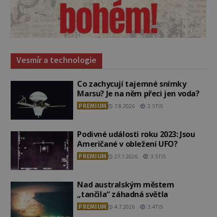
Vesmír a technologie
Co zachycují tajemné snímky
Marsu? Je na něm přeci jen voda?
PREMIUM
7.8.2026
2.5TIS
Podivné události roku 2023: Jsou
Američané v obležení UFO?
PREMIUM
27.7.2026
3.5TIS
Nad australským městem
„tančila“ záhadná světla
PREMIUM
4.7.2026
3.4TIS