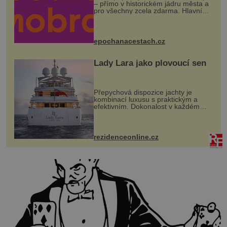
– přímo v historickém jádru města a
pro všechny zcela zdarma. Hlavní
program se odehraje na Karlově a
Husově náměstí. Návštěvníci se
mohou těšit na víno, burčák, pes...
epochanacestach.cz
Lady Lara jako plovoucí sen
Přepychová dispozice jachty je
kombinací luxusu s praktickým a
efektivním. Dokonalost v každém
detailu představuje značka Fendi
Casa, kterou byly vybaveny její
paluby. Monacký přístav nabízí
každoročn...
rezidenceonline.cz