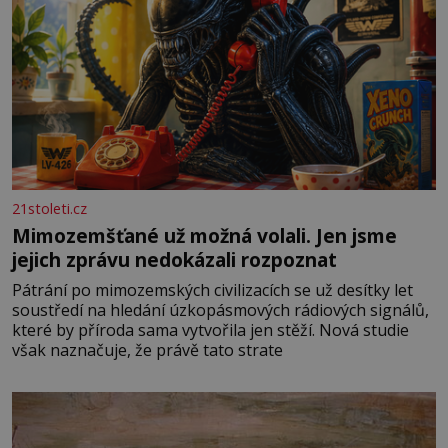
21stoleti.cz
Mimozemšťané už možná volali. Jen jsme
jejich zprávu nedokázali rozpoznat
Pátrání po mimozemských civilizacích se už desítky let
soustředí na hledání úzkopásmových rádiových signálů,
které by příroda sama vytvořila jen stěží. Nová studie
však naznačuje, že právě tato strate