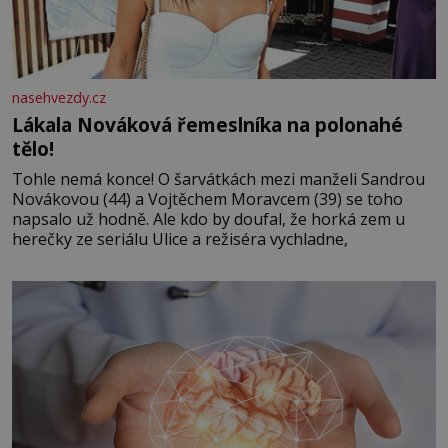
nasehvezdy.cz
Lákala Nováková řemeslníka na polonahé
tělo!
Tohle nemá konce! O šarvátkách mezi manželi Sandrou
Novákovou (44) a Vojtěchem Moravcem (39) se toho
napsalo už hodně. Ale kdo by doufal, že horká zem u
herečky ze seriálu Ulice a režiséra vychladne,