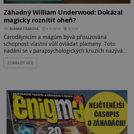
Záhadný William Underwood: Dokázal
magicky roznítit oheň?
OD
BLANKA FIŠAROVÁ
6.10.2018
4.5TIS
Čarodějnicím a mágům bývá přisuzována
schopnost vlastní vůlí ovládat plameny. Toto
nadání se v parapsychologických kruzích nazývá
pyrokineze. Údajně ji například ovládal mladý
ZOBRAZIT VÍCE
Afroameričan William Underwood. Nebo své
sousedy oklamal? Za lékařem Woodmanem ve
vesnici Paw Paw v americkém státě Michigan
přichází roku 1882 pacient s velmi zvláštním
problémem. Sedmadvacetiletý Afroameričan
William Un