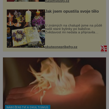
nasehvezdy.cz
Jak jsem opustila svoje tělo
U známých na chalupě jsme na půdě
našli staré bylinky po babičce.
Zvědavost mi nedala a připravila
jsem si z nich lektvar… Zimní pobyt
na chalupě se pro mě vlastní vinou
změnil v děsivý zážitek, na kt...
skutecnepribehy.cz
NÁBOŽENSTVÍ A OKULTISMUS