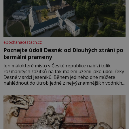
epochanacestach.cz
Poznejte údolí Desné: od Dlouhých strání po
termální prameny
Jen málokteré místo v České republice nabízí tolik
rozmanitých zážitků na tak malém území jako údolí řeky
Desné v srdci Jeseníků. Během jediného dne můžete
nahlédnout do útrob jedné z nejvýznamnějších vodních
elektráren v Evropě, vydat se na horské hřebeny, projet
se na koloběžce a den zakončit poznáváním památek ve
Velkých Losinách nebo v termálním