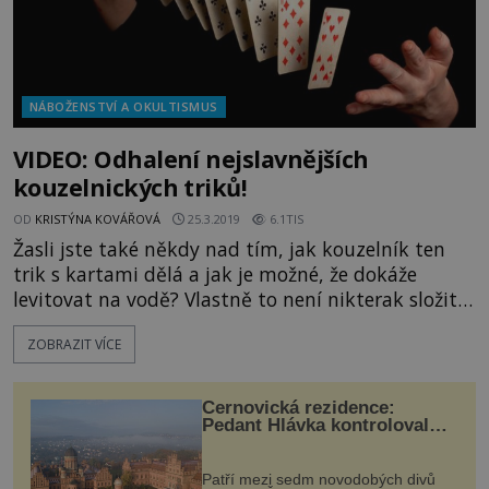
NÁBOŽENSTVÍ A OKULTISMUS
VIDEO: Odhalení nejslavnějších
kouzelnických triků!
OD
KRISTÝNA KOVÁŘOVÁ
25.3.2019
6.1TIS
Žasli jste také někdy nad tím, jak kouzelník ten
trik s kartami dělá a jak je možné, že dokáže
levitovat na vodě? Vlastně to není nikterak složité
a vše má své vysvětlení. Veškeré triky fungují na
ZOBRAZIT VÍCE
bázi podvodů, které nejsou ani nikterak složité a
při troše pozornosti a důvtipu na to divák může
přijít. https://www.youtube.com/watch?v=_VV-
Černovická rezidence:
AgOPFK8
Pedant Hlávka kontroloval
každou cihlu
Patří mezi sedm novodobých divů