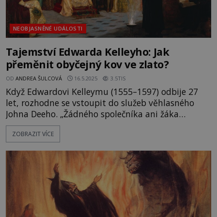
NEOBJASNĚNÉ UDÁLOSTI
Tajemství Edwarda Kelleyho: Jak
přeměnit obyčejný kov ve zlato?
OD
ANDREA ŠULCOVÁ
16.5.2025
3.5TIS
Když Edwardovi Kelleymu (1555–1597) odbije 27
let, rozhodne se vstoupit do služeb věhlasného
Johna Deeho. „Žádného společníka ani žáka
nepotřebuji,“ odmítne ho ale Dee. „Ale pane, mohl
ZOBRAZIT VÍCE
bych vám být velmi nápomocen. Slyšel jsem, že se
zajímáte o komunikaci s bytostmi z jiného světa.
Mohu vám být médiem, přes které můžete mluvit
s anděly,“ namítá Kelley. D