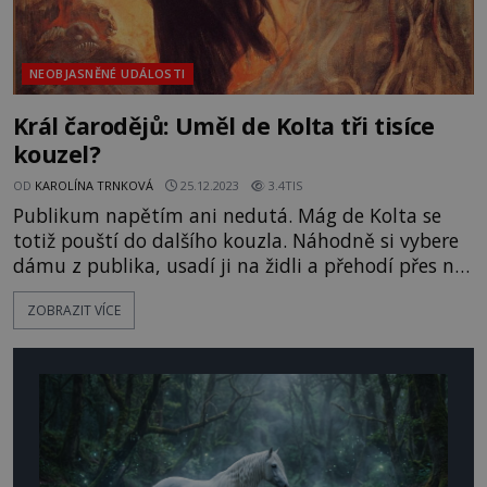
NEOBJASNĚNÉ UDÁLOSTI
Král čarodějů: Uměl de Kolta tři tisíce
kouzel?
OD
KAROLÍNA TRNKOVÁ
25.12.2023
3.4TIS
Publikum napětím ani nedutá. Mág de Kolta se
totiž pouští do dalšího kouzla. Náhodně si vybere
dámu z publika, usadí ji na židli a přehodí přes ni
kus látky. „A teď ji nechám zmizet,“ pronese a
ZOBRAZIT VÍCE
strhne přikrývku. Židle je skutečně prázdná! O
chvíli později vyleze žena z kufru na druhé straně
jeviště. De Kolta má ale v rukávu ještě
neuvěřitelnější kousky. [gallery size="full"
ids="135404,135401,1