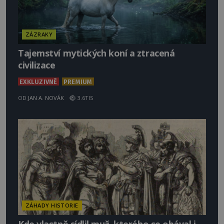
ZÁZRAKY
Tajemství mytických koní a ztracená
civilizace
EXKLUZIVNĚ
PREMIUM
OD
JAN A. NOVÁK
3.6TIS
ZÁHADY HISTORIE