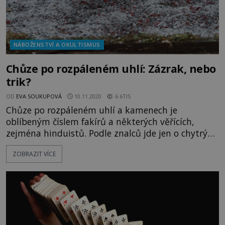
NÁBOŽENSTVÍ A OKULTISMUS
Chůze po rozpáleném uhlí: Zázrak, nebo
trik?
OD
EVA SOUKUPOVÁ
10.11.2020
6.6TIS
Chůze po rozpáleném uhlí a kamenech je
oblíbeným číslem fakírů a některých věřících,
zejména hinduistů. Podle znalců jde jen o chytrý
trik. Bylo dokázáno, že teploty kamenů a uhlí, po
ZOBRAZIT VÍCE
nichž se projdou bosá chodidla účastníků, dosahují
800 až 1000 °C. Mírným tempem se procházejí po
několik metrů dlouhém ohnivém koberci, aniž by
se někdo zranil. Jejich chodidla poté prý nevykazují
žádné názn