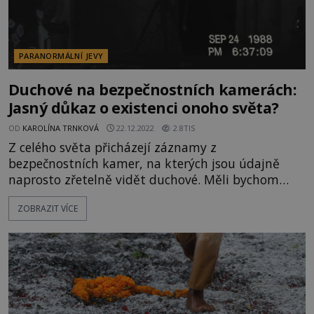
PARANORMÁLNÍ JEVY
Duchové na bezpečnostních kamerách:
Jasný důkaz o existenci onoho světa?
OD
KAROLÍNA TRNKOVÁ
22.12.2022
2.8TIS
Z celého světa přicházejí záznamy z
bezpečnostních kamer, na kterých jsou údajně
naprosto zřetelně vidět duchové. Měli bychom
tyto záznamy brát vážně? Nebo pro ně existuje
ZOBRAZIT VÍCE
nějaké racionální vysvětlení? Natočit ducha ho
měla například bezpečností kamera u domu v
americkém Clovisu v Novém Mexiku v srpnu roku
2018. Na zveřejněném záznamu je vidět kráč