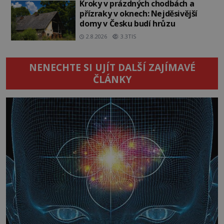
Kroky v prázdných chodbách a
přízraky v oknech: Nejděsivější
domy v Česku budí hrůzu
2.8.2026
3.3TIS
NENECHTE SI UJÍT DALŠÍ ZAJÍMAVÉ
ČLÁNKY