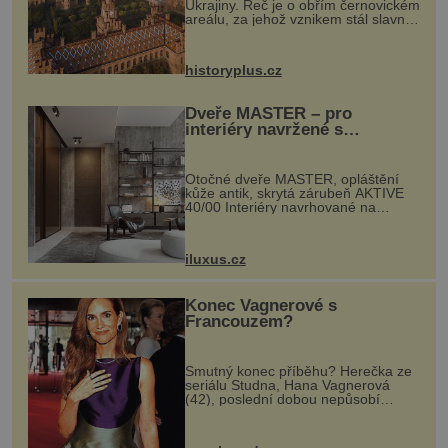
Ukrajiny. Řeč je o obřím černovickém
areálu, za jehož vznikem stál slavný
český architekt Josef Hlávka. Ten si
na něm dal mimořádně záležet. Jeho
stavební plány by při ...
historyplus.cz
Dveře MASTER – pro
interiéry navržené s
rozumem i vášní!
Otočné dveře MASTER, opláštění
kůže antik, skrytá zárubeň AKTIVE
40/00 Interiéry navrhované na
zakázku často vyžadují atypické
rozměry nejen nábytku, ale i
otvorových prvků. Technické zázemí
iluxus.cz
dnes umož...
Konec Vagnerové s
Francouzem?
Smutný konec příběhu? Herečka ze
seriálu Studna, Hana Vagnerová
(42), poslední dobou nepůsobí
nejšťastněji. Ačkoli časy její anorexie
jsou už dávno pryč a opět se pyšnila
ženskými křivkami, najednou s...