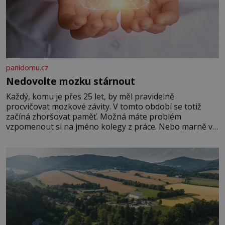
panidomu.cz
Nedovolte mozku stárnout
Každý, komu je přes 25 let, by měl pravidelně
procvičovat mozkové závity. V tomto období se totiž
začíná zhoršovat paměť. Možná máte problém
vzpomenout si na jméno kolegy z práce. Nebo marně v
paměti lovíte název knížky, kterou jste nedávno přečetli.
Je to opravdu tak, s věkem jako kdyby se paměť
rozhodla stávkovat. Cvičte