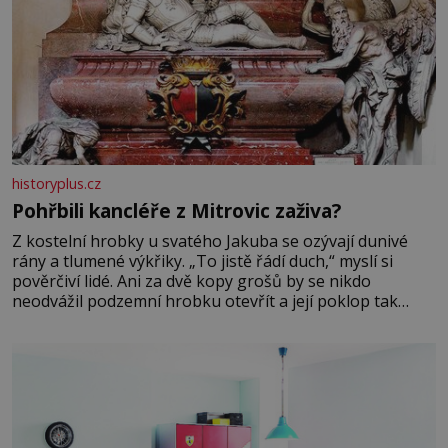
historyplus.cz
Pohřbili kancléře z Mitrovic zaživa?
Z kostelní hrobky u svatého Jakuba se ozývají dunivé
rány a tlumené výkřiky. „To jistě řádí duch,“ myslí si
pověrčiví lidé. Ani za dvě kopy grošů by se nikdo
neodvážil podzemní hrobku otevřít a její poklop tak
raději jen skrápí svěcenou vodou. Za několik dní divné
burácení skutečně ustane. Když o mnoho let později
hrobku