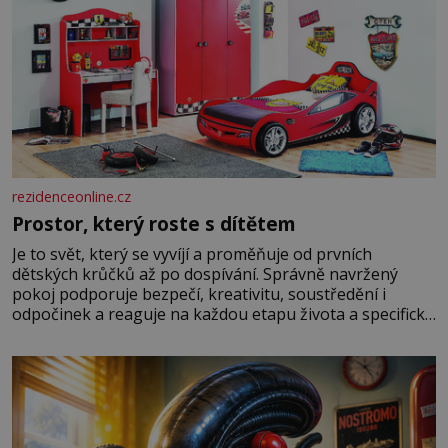
rezidenceonline.cz
Prostor, který roste s dítětem
Je to svět, který se vyvíjí a proměňuje od prvních
dětských krůčků až po dospívání. Správně navržený
pokoj podporuje bezpečí, kreativitu, soustředění i
odpočinek a reaguje na každou etapu života a specifické
potřeby dítěte. Pro nejmenší je klíčová jednoduchost,
měkkost a bezpečí, proto by pokoj miminka měl působit
především klidně a útulně. Předškolní věk je