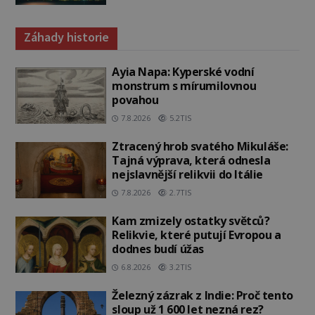
Záhady historie
Ayia Napa: Kyperské vodní
monstrum s mírumilovnou
povahou
7.8.2026
5.2TIS
Ztracený hrob svatého Mikuláše:
Tajná výprava, která odnesla
nejslavnější relikvii do Itálie
7.8.2026
2.7TIS
Kam zmizely ostatky světců?
Relikvie, které putují Evropou a
dodnes budí úžas
6.8.2026
3.2TIS
Železný zázrak z Indie: Proč tento
sloup už 1 600 let nezná rez?