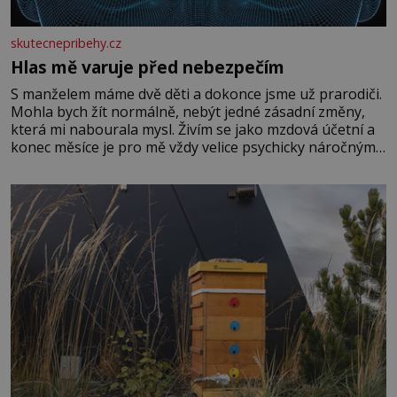
skutecnepribehy.cz
Hlas mě varuje před nebezpečím
S manželem máme dvě děti a dokonce jsme už prarodiči.
Mohla bych žít normálně, nebýt jedné zásadní změny,
která mi nabourala mysl. Živím se jako mzdová účetní a
konec měsíce je pro mě vždy velice psychicky náročným
obdobím. Od té chvíle, co máme vnoučata, mi dcera čím
dál častěji volá o pomoc, co se hlídání týče. Dalo by se