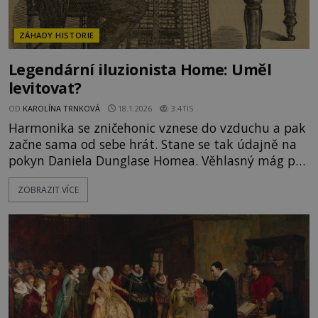
ZÁHADY HISTORIE
Legendární iluzionista Home: Uměl
levitovat?
OD
KAROLÍNA TRNKOVÁ
18.1.2026
3.4TIS
Harmonika se zničehonic vznese do vzduchu a pak
začne sama od sebe hrát. Stane se tak údajně na
pokyn Daniela Dunglase Homea. Věhlasný mág prý
ale dokázal mnohem větší divy. Uměl kontaktovat
ZOBRAZIT VÍCE
duchy ze záhrobí, levitovat, zastavit čas i přežít v
plamenech, jak se můžeme někde dočíst. Proslulý
anglický chemik a fyzik William Crookes (1832–
1919) s