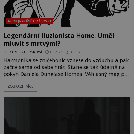
NEOBJASNĚNÉ UDÁLOSTI
Legendární iluzionista Home: Uměl
mluvit s mrtvými?
OD
KAROLÍNA TRNKOVÁ
4.2.2023
3.0TIS
Harmonika se zničehonic vznese do vzduchu a pak
začne sama od sebe hrát. Stane se tak údajně na
pokyn Daniela Dunglase Homea. Věhlasný mág prý
ale dokázal mnohem větší divy. Uměl kontaktovat
ZOBRAZIT VÍCE
duchy ze záhrobí, levitovat, zastavit čas i přežít
v plamenech, jak se můžeme někde dočíst. Proslulý
anglický chemik a fyzik William Crookes (1832–
1919) si už