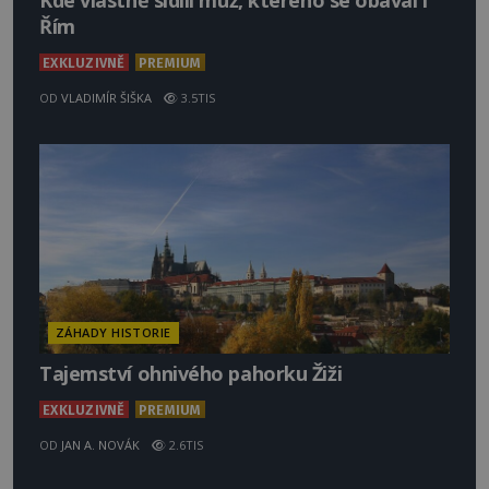
Kde vlastně sídlil muž, kterého se obával i
Řím
EXKLUZIVNĚ
PREMIUM
OD
VLADIMÍR ŠIŠKA
3.5TIS
ZÁHADY HISTORIE
Tajemství ohnivého pahorku Žiži
EXKLUZIVNĚ
PREMIUM
OD
JAN A. NOVÁK
2.6TIS