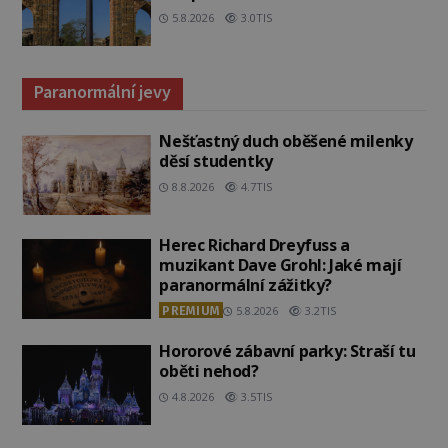
5.8.2026
3.0TIS
Paranormální jevy
Nešťastný duch oběšené milenky
děsí studentky
8.8.2026
4.7TIS
Herec Richard Dreyfuss a
muzikant Dave Grohl: Jaké mají
paranormální zážitky?
PREMIUM
5.8.2026
3.2TIS
Hororové zábavní parky: Straší tu
oběti nehod?
4.8.2026
3.5TIS