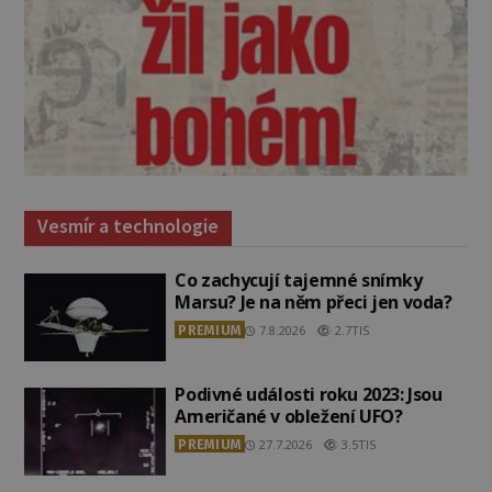
Vesmír a technologie
Co zachycují tajemné snímky
Marsu? Je na něm přeci jen voda?
PREMIUM
7.8.2026
2.7TIS
Podivné události roku 2023: Jsou
Američané v obležení UFO?
PREMIUM
27.7.2026
3.5TIS