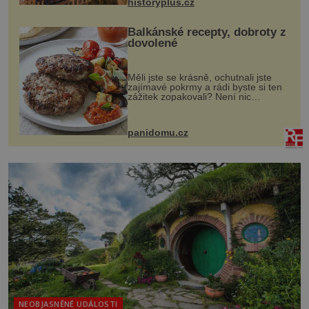
historyplus.cz
Balkánské recepty, dobroty z
dovolené
Měli jste se krásně, ochutnali jste
zajímavé pokrmy a rádi byste si ten
zážitek zopakovali? Není nic
snazšího. Pljeskavica (10 porcí)
Možná jste ji ochutnali na dovolené v
bývalé Jugoslávii, lze ji vi...
panidomu.cz
NEOBJASNĚNÉ UDÁLOSTI