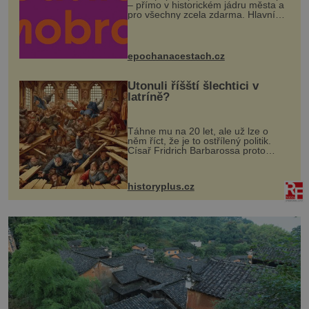
– přímo v historickém jádru města a
pro všechny zcela zdarma. Hlavní
program se odehraje na Karlově a
Husově náměstí. Návštěvníci se
mohou těšit na víno, burčák, pes...
epochanacestach.cz
Utonuli říšští šlechtici v
latríně?
Táhne mu na 20 let, ale už lze o
něm říct, že je to ostřílený politik.
Císař Fridrich Barbarossa proto
posílá svého syna a dědice Jindřicha
VI. do Erfurtu, aby se stal
prostředníkem při řešení sporu m...
historyplus.cz