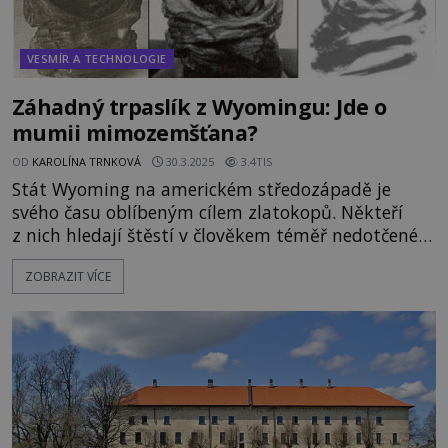
VESMÍR A TECHNOLOGIE
Záhadný trpaslík z Wyomingu: Jde o
mumii mimozemšťana?
OD
KAROLÍNA TRNKOVÁ
30.3.2025
3.4TIS
Stát Wyoming na americkém středozápadě je
svého času oblíbeným cílem zlatokopů. Někteří
z nich hledají štěstí v člověkem téměř nedotčeném
pohoří San Pedro. Kamenité hory v sobě ukrývají
ZOBRAZIT VÍCE
nespočet dutin a malých či velkých chodeb
vyhloubených miliony let trvající erozí. Tím
nejzajímavějším, co se v horách skrývá, je až do
roku 1932 zlato. Jenže pak, v říjnu toho roku, na
úpatí San Pedro dorazí dva z