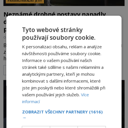
PARANORMÁLNÍ JEVY
Neznámé drobné postavy napadly
dvojici žen. Z okna sousedního domu je
pozorovaly děti
Tyto webové stránky
používají soubory cookie.
OD
MAREK HADRBOLEC
26.6.2020
3.7TIS
Bratr se sestrou, kteří ve městě Veracruz v Mexiku
K personalizaci obsahu, reklam a analýze
zůstali jednu noc sami doma, chtěli strávit večer
návštěvnosti používáme soubory cookie.
hraním videoher. Namísto toho se jim naskytl
Informace o vašem používání našich
děsivý pohled z okna jejich domu. Sourozenecká
stránek také sdílíme s našimi reklamními a
ZOBRAZIT VÍCE
dvojice trávila poklidný večer hraním videoher,
analytickými partnery, kteří je mohou
když je od obrazovky vyrušil podivný hluk. Dvojice
kombinovat s dalšími informacemi, které
vyhlédla z okna, jen aby viděla podivný oválný
jste jim poskytli nebo které shromáždili při
přístroj před domem svých s
vašem používání jejich služeb.
Více
informací
ZOBRAZIT VŠECHNY PARTNERY
(1616)
→