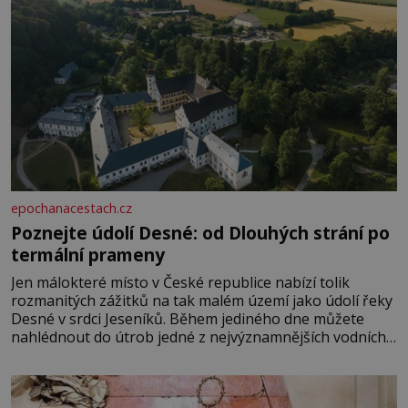
epochanacestach.cz
Poznejte údolí Desné: od Dlouhých strání po
termální prameny
Jen málokteré místo v České republice nabízí tolik
rozmanitých zážitků na tak malém území jako údolí řeky
Desné v srdci Jeseníků. Během jediného dne můžete
nahlédnout do útrob jedné z nejvýznamnějších vodních
elektráren v Evropě, vydat se na horské hřebeny, projet
se na koloběžce a den zakončit poznáváním památek ve
Velkých Losinách nebo v termálním