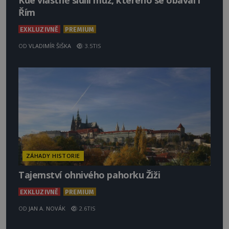
Kde vlastně sídlil muž, kterého se obával i
Řím
EXKLUZIVNĚ
PREMIUM
OD
VLADIMÍR ŠIŠKA
3.5TIS
ZÁHADY HISTORIE
Tajemství ohnivého pahorku Žiži
EXKLUZIVNĚ
PREMIUM
OD
JAN A. NOVÁK
2.6TIS