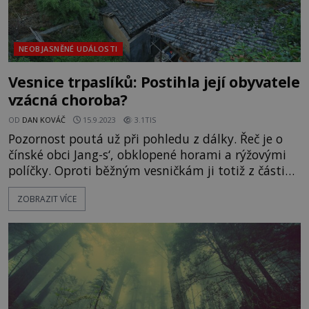
NEOBJASNĚNÉ UDÁLOSTI
Vesnice trpaslíků: Postihla její obyvatele
vzácná choroba?
OD
DAN KOVÁČ
15.9.2023
3.1TIS
Pozornost poutá už při pohledu z dálky. Řeč je o
čínské obci Jang-s‘, obklopené horami a rýžovými
políčky. Oproti běžným vesničkám ji totiž z části
tvoří výrazně menší domky. Důvod je prostý,
ZOBRAZIT VÍCE
většina obyvatel jsou liliputi. Mezi vesničany kolují
nejrůznější teorie, proč tomu tak je. „Může za to
dávná kletba,“ myslí si někteří. Jiní zase zmiňují
nemoc… [gallery ids="130252,130253,1