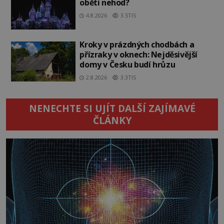
oběti nehod?
4.8.2026
3.5TIS
Kroky v prázdných chodbách a
přízraky v oknech: Nejděsivější
domy v Česku budí hrůzu
2.8.2026
3.3TIS
NENECHTE SI UJÍT DALŠÍ ZAJÍMAVÉ
ČLÁNKY