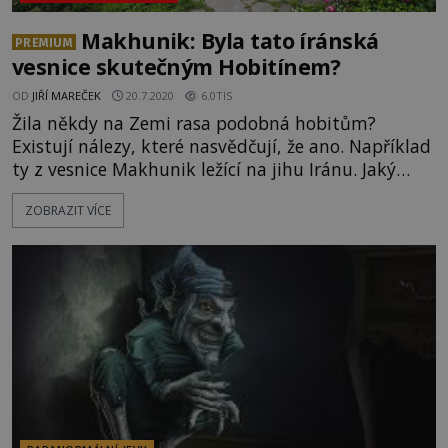
Makhunik: Byla tato íránská
PREMIUM
vesnice skutečným Hobitínem?
OD
JIŘÍ MAREČEK
20.7.2020
6.0TIS
Žila někdy na Zemi rasa podobná hobitům?
Existují nálezy, které nasvědčují, že ano. Například
ty z vesnice Makhunik ležící na jihu Iránu. Jaký
druh pidilidí zde v minulosti našel své útočiště a
ZOBRAZIT VÍCE
proč najednou záhadně zmizeli? Iránská pouštní
vesnice Makhunik se nachází u jihovýchodních
hranic země, zdejší miniaturní stavby vyvoláva