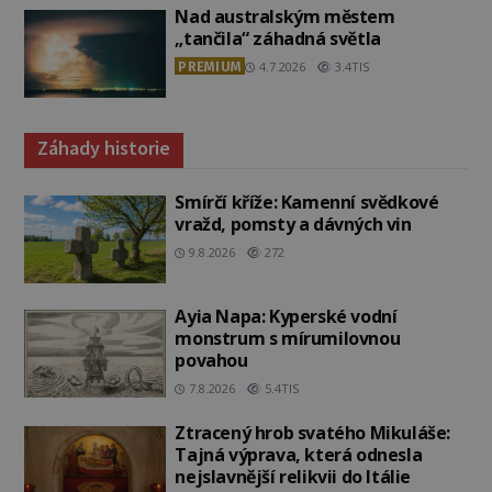
Nad australským městem
„tančila“ záhadná světla
PREMIUM
4.7.2026
3.4TIS
Záhady historie
Smírčí kříže: Kamenní svědkové
vražd, pomsty a dávných vin
9.8.2026
272
Ayia Napa: Kyperské vodní
monstrum s mírumilovnou
povahou
7.8.2026
5.4TIS
Ztracený hrob svatého Mikuláše:
Tajná výprava, která odnesla
nejslavnější relikvii do Itálie