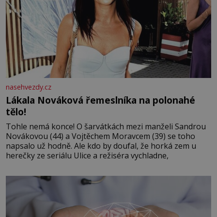
nasehvezdy.cz
Lákala Nováková řemeslníka na polonahé
tělo!
Tohle nemá konce! O šarvátkách mezi manželi Sandrou
Novákovou (44) a Vojtěchem Moravcem (39) se toho
napsalo už hodně. Ale kdo by doufal, že horká zem u
herečky ze seriálu Ulice a režiséra vychladne,