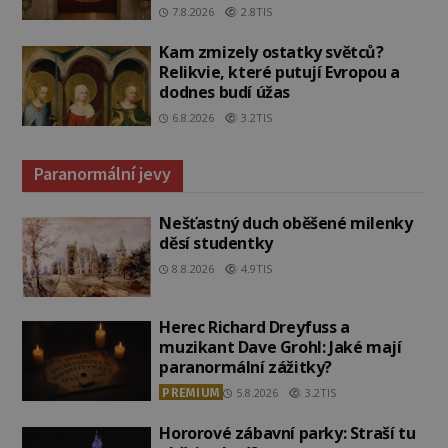
7.8.2026
2.8TIS
Kam zmizely ostatky světců?
Relikvie, které putují Evropou a
dodnes budí úžas
6.8.2026
3.2TIS
Paranormální jevy
Nešťastný duch oběšené milenky
děsí studentky
8.8.2026
4.9TIS
Herec Richard Dreyfuss a
muzikant Dave Grohl: Jaké mají
paranormální zážitky?
PREMIUM
5.8.2026
3.2TIS
Hororové zábavní parky: Straší tu