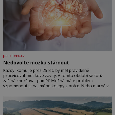
panidomu.cz
Nedovolte mozku stárnout
Každý, komu je přes 25 let, by měl pravidelně
procvičovat mozkové závity. V tomto období se totiž
začíná zhoršovat paměť. Možná máte problém
vzpomenout si na jméno kolegy z práce. Nebo marně v
paměti lovíte název knížky, kterou jste nedávno přečetli.
Je to opravdu tak, s věkem jako kdyby se paměť
rozhodla stávkovat. Cvičte