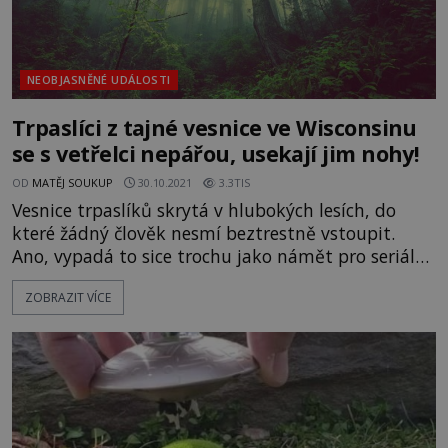
NEOBJASNĚNÉ UDÁLOSTI
Trpaslíci z tajné vesnice ve Wisconsinu
se s vetřelci nepářou, usekají jim nohy!
OD
MATĚJ SOUKUP
30.10.2021
3.3TIS
Vesnice trpaslíků skrytá v hlubokých lesích, do
které žádný člověk nesmí beztrestně vstoupit.
Ano, vypadá to sice trochu jako námět pro seriál
Šmoulové nebo Pán prstenů, ale řeč je o pověsti,
ZOBRAZIT VÍCE
která se traduje v americkém Wisconsinu. Pokud
někdo vesnici trpaslíků viděl, rozhodně není ve
stavu, aby o tom mohl vyprávět. Proč? Protože
trpaslíci do své vesnice nikoho cizího nepustí. A
pokud se d