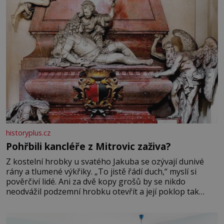
historyplus.cz
Pohřbili kancléře z Mitrovic zaživa?
Z kostelní hrobky u svatého Jakuba se ozývají dunivé
rány a tlumené výkřiky. „To jistě řádí duch,“ myslí si
pověrčiví lidé. Ani za dvě kopy grošů by se nikdo
neodvážil podzemní hrobku otevřít a její poklop tak
raději jen skrápí svěcenou vodou. Za několik dní divné
burácení skutečně ustane. Když o mnoho let později
hrobku