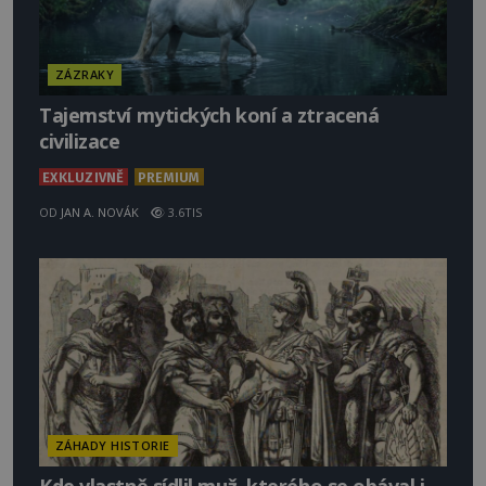
ZÁZRAKY
Tajemství mytických koní a ztracená
civilizace
EXKLUZIVNĚ
PREMIUM
OD
JAN A. NOVÁK
3.6TIS
ZÁHADY HISTORIE