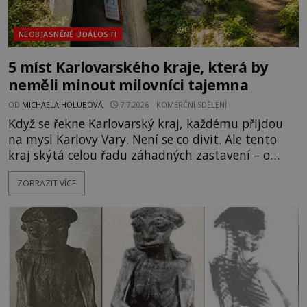
NEOBJASNĚNÉ UDÁLOSTI
5 míst Karlovarského kraje, která by
neměli minout milovníci tajemna
OD
MICHAELA HOLUBOVÁ
7.7.2026
KOMERČNÍ SDĚLENÍ
Když se řekne Karlovarský kraj, každému přijdou
na mysl Karlovy Vary. Není se co divit. Ale tento
kraj skýtá celou řadu záhadných zastavení – o
některých z nich jste možná ani neslyšeli! Co třeba
ZOBRAZIT VÍCE
Komorní hůrka? Jde o jednu z nejmladších
čtvrtohorních sopek na území České republiky.
Samozřejmě neaktivní. Miloval to tady Goethe a
právě on prosadil průzkumn