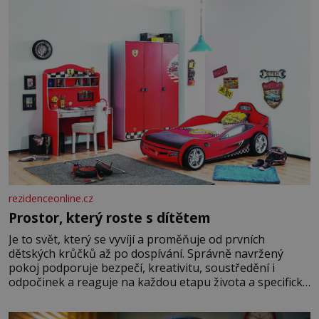
rezidenceonline.cz
Prostor, který roste s dítětem
Je to svět, který se vyvíjí a proměňuje od prvních
dětských krůčků až po dospívání. Správně navržený
pokoj podporuje bezpečí, kreativitu, soustředění i
odpočinek a reaguje na každou etapu života a specifické
potřeby dítěte. Pro nejmenší je klíčová jednoduchost,
měkkost a bezpečí, proto by pokoj miminka měl působit