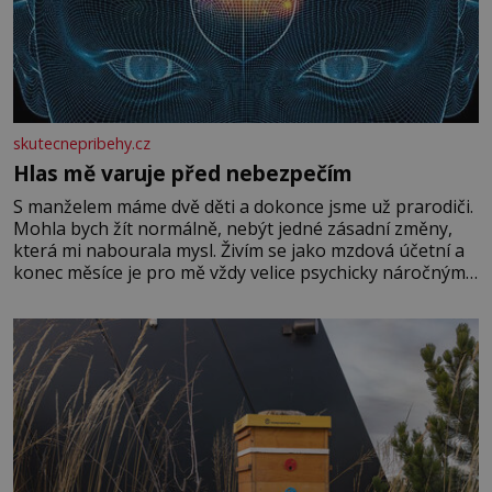
skutecnepribehy.cz
Hlas mě varuje před nebezpečím
S manželem máme dvě děti a dokonce jsme už prarodiči.
Mohla bych žít normálně, nebýt jedné zásadní změny,
která mi nabourala mysl. Živím se jako mzdová účetní a
konec měsíce je pro mě vždy velice psychicky náročným
obdobím. Od té chvíle, co máme vnoučata, mi dcera čím
dál častěji volá o pomoc, co se hlídání týče. Dalo by se