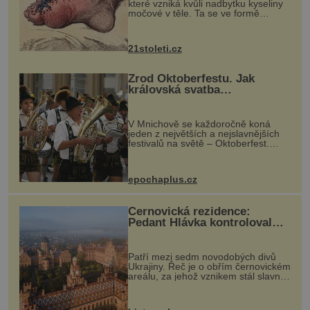
které vzniká kvůli nadbytku kyseliny
močové v těle. Ta se ve formě
krystalků ukládá v blízkosti kloubů,
nejčastěji přitom postihuje palce na
nohou, a způsobuje bole...
21stoleti.cz
Zrod Oktoberfestu. Jak
královská svatba
odstartovala největší pivní
festival světa
V Mnichově se každoročně koná
jeden z největších a nejslavnějších
festivalů na světě – Oktoberfest.
Každý rok přiláká miliony
návštěvníků, kteří si vychutnávají
pivo, tradiční jídlo a bavorskou
epochaplus.cz
kultur...
Černovická rezidence:
Pedant Hlávka kontroloval
každou cihlu
Patří mezi sedm novodobých divů
Ukrajiny. Řeč je o obřím černovickém
areálu, za jehož vznikem stál slavný
český architekt Josef Hlávka. Ten si
na něm dal mimořádně záležet. Jeho
stavební plány by při ...