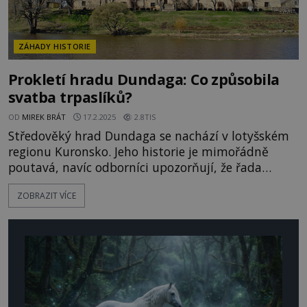
ZÁHADY HISTORIE
Prokletí hradu Dundaga: Co způsobila
svatba trpaslíků?
OD
MIREK BRÁT
17.2.2025
2.8TIS
Středověký hrad Dundaga se nachází v lotyšském
regionu Kuronsko. Jeho historie je mimořádně
poutavá, navíc odborníci upozorňují, že řada
místních legend má oporu v historických
ZOBRAZIT VÍCE
událostech. Jak je to tedy s kletbou, kterou na
tuto pevnost a její obyvatele uvrhla svatba
trpaslíků? Hrad byl postaven na konci 13. století.
Několikrát byl obsazen mnišský