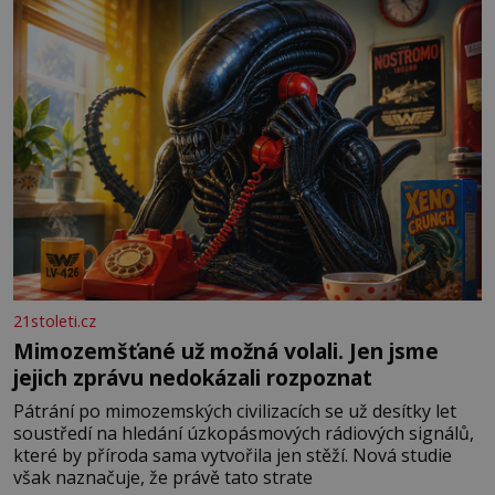
především klidně a útulně. Předškolní věk je
21stoleti.cz
Mimozemšťané už možná volali. Jen jsme
jejich zprávu nedokázali rozpoznat
Pátrání po mimozemských civilizacích se už desítky let
soustředí na hledání úzkopásmových rádiových signálů,
které by příroda sama vytvořila jen stěží. Nová studie
však naznačuje, že právě tato strate