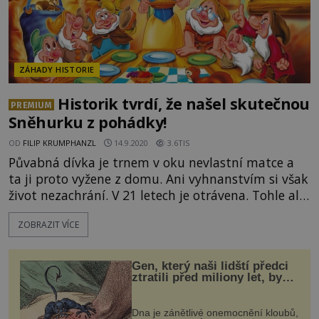
ZÁHADY HISTORIE
Historik tvrdí, že našel skutečnou
PREMIUM
Sněhurku z pohádky!
OD
FILIP KRUMPHANZL
14.9.2020
3.6TIS
Půvabná dívka je trnem v oku nevlastní matce a
ta ji proto vyžene z domu. Ani vyhnanstvím si však
život nezachrání. V 21 letech je otrávena. Tohle ale
není žádná pohádka… Za sedmero horami a
ZOBRAZIT VÍCE
sedmero řekami… Zalesněné pohoří zvané Sedm
hor skutečně existuje. Najdete jej v Německu. Foto:
pixy.org Žila jednou jedna malá p
Gen, který naši lidští předci
ztratili před miliony let, by
mohl pomoci s léčbou
„nemoci králů“
Dna je zánětlivé onemocnění kloubů,