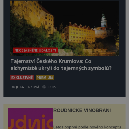
NEOBJASNĚNÉ UDÁLOSTI
Tajemství Českého Krumlova: Co
alchymisté ukryli do tajemných symbolů?
EXKLUZIVNĚ
PREMIUM
OD
JITKA LENKOVÁ
3.3TIS
ROUDNICKÉ VINOBRANÍ
Letos poprvé podle nového konceptu