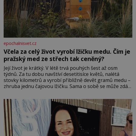
epochalnisvet.cz
Včela za celý život vyrobí lžičku medu. Čím je
pražský med ze střech tak ceněný?
Její život je krátký. V létě trvá pouhých šest až osm
týdnů. Za tu dobu navštíví desetitisíce květů, nalétá
stovky kilometrů a vyrobí přibližně devět gramů medu –
zhruba jednu čajovou lžičku. Sama o sobě se může zdát
bezvýznamná. Teprve když se spojí s dalšími desítkami
tisíc příslušnic svého včelstva, vznikne jeden z
nejdokonalejších organismů