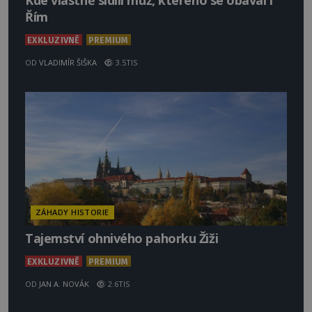
Kde vlastně sídlil muž, kterého se obával i
Řím
EXKLUZIVNĚ
PREMIUM
OD
VLADIMÍR ŠIŠKA
3.5TIS
ZÁHADY HISTORIE
Tajemství ohnivého pahorku Žiži
EXKLUZIVNĚ
PREMIUM
OD
JAN A. NOVÁK
2.6TIS