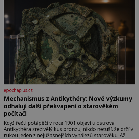
epochaplus.cz
Mechanismus z Antikythéry: Nové výzkumy
odhalují další překvapení o starověkém
počítači
Když řečtí potápěči v roce 1901 objeví u ostrova
Antikythéra zrezivělý kus bronzu, nikdo netuší, že drží v
rukou jeden z nejúžasnějších vynálezů starověku. Až