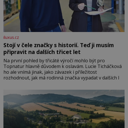
iluxus.cz
Stojí v čele značky s historií. Teď ji musím
připravit na dalších třicet let
Na první pohled by třicáté výročí mohlo být pro
Topnatur hlavně důvodem k oslavám. Lucie Ticháčková
ho ale vnímá jinak, jako závazek i příležitost
rozhodnout, jak má rodinná značka vypadat v dalších l