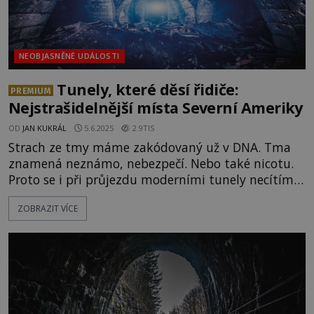
NEOBJASNĚNÉ UDÁLOSTI
Tunely, které děsí řidiče:
PREMIUM
Nejstrašidelnější místa Severní Ameriky
OD
JAN KUKRÁL
5.6.2025
2.9TIS
Strach ze tmy máme zakódovaný už v DNA. Tma
znamená neznámo, nebezpečí. Nebo také nicotu.
Proto se i při průjezdu moderními tunely necítíme
příliš dobře. Jako bychom byli pohřbeni zaživa,
ZOBRAZIT VÍCE
zatímco kolem nás ožívají démoni z našich
fantazií. Jenže na světě existují tunely, místa
dávných neštěstí, kde, zdá se, přízraky přebývají
doopravdy…