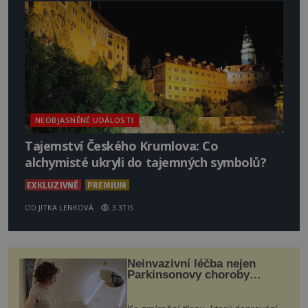
NEOBJASNĚNÉ UDÁLOSTI
Tajemství Českého Krumlova: Co
alchymisté ukryli do tajemných symbolů?
EXKLUZIVNĚ
PREMIUM
OD
JITKA LENKOVÁ
3.3TIS
Neinvazivní léčba nejen
Parkinsonovy choroby
pomocí ultrazvukové
„helmy“