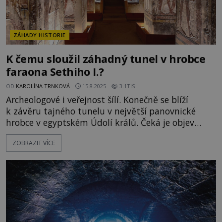
ZÁHADY HISTORIE
K čemu sloužil záhadný tunel v hrobce
faraona Sethiho I.?
OD
KAROLÍNA TRNKOVÁ
15.8.2025
3.1TIS
Archeologové i veřejnost šílí. Konečně se blíží
k závěru tajného tunelu v největší panovnické
hrobce v egyptském Údolí králů. Čeká je objev
srovnatelný s nalezením místa posledního
ZOBRAZIT VÍCE
odpočinku faraona Tutanchamona? Staří Egypťané
by přece chodbu úctyhodné délky nevybudovali jen
tak pro nic za nic! Italský dobrodruh Giovanni
Battista Belzoni (177