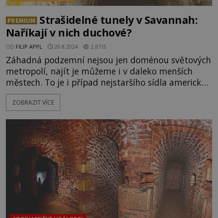
Strašidelné tunely v Savannah:
PREMIUM
Naříkají v nich duchové?
OD
FILIP APPL
20.8.2024
2.8TIS
Záhadná podzemní nejsou jen doménou světových
metropolí, najít je můžeme i v daleko menších
městech. To je i případ nejstaršího sídla americké
Georgie Savannah. Právě zde se totiž nachází
ZOBRAZIT VÍCE
rozsáhlý labyrint tunelů s bohatou a děsivou
minulostí. Skutečně jím protékal alkohol i krev?
Uličkou přístavního města se hrne rozzuřený dav.
Někte