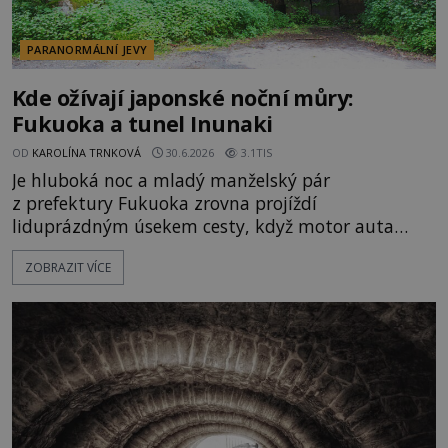
PARANORMÁLNÍ JEVY
Kde ožívají japonské noční můry:
Fukuoka a tunel Inunaki
OD
KAROLÍNA TRNKOVÁ
30.6.2026
3.1TIS
Je hluboká noc a mladý manželský pár
z prefektury Fukuoka zrovna projíždí
liduprázdným úsekem cesty, když motor auta
náhle vypoví službu. Naprosté ticho rázem
ZOBRAZIT VÍCE
přerušuje podivné hučení.V tu chvíli si uvědomují,
kde zastavili. Všímají si tunelu se zataraseným
vchodem. A nad barikádou jako kdyby se tlačila
ven hlava ohořelého člověka… K čemu tu kdysi
došlo? [gallery size="full" ids="169608,169609,16