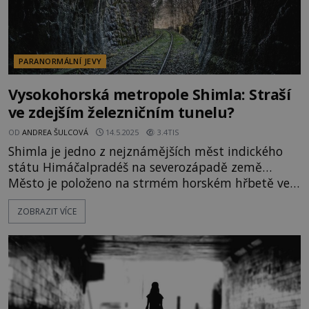
PARANORMÁLNÍ JEVY
Vysokohorská metropole Shimla: Straší
ve zdejším železničním tunelu?
OD
ANDREA ŠULCOVÁ
14.5.2025
3.4TIS
Shimla je jedno z nejznámějších měst indického
státu Himáčalpradéš na severozápadě země…
Město je položeno na strmém horském hřbetě ve
střední části Himálaje v nadmořské výšce okolo 2
ZOBRAZIT VÍCE
200 m n. m. Často zde údajně dochází k mrazivým
setkáním s entitami z jiného světa. Nejvíce z nich
se soustřeďuje kolem železničního tunelu číslo 33,
známého také jako Barog