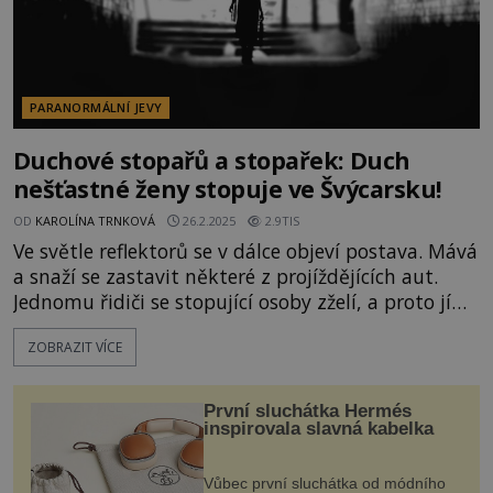
PARANORMÁLNÍ JEVY
Duchové stopařů a stopařek: Duch
nešťastné ženy stopuje ve Švýcarsku!
OD
KAROLÍNA TRNKOVÁ
26.2.2025
2.9TIS
Ve světle reflektorů se v dálce objeví postava. Mává
a snaží se zastavit některé z projíždějících aut.
Jednomu řidiči se stopující osoby zželí, a proto jí
nabídne odvoz. Nebude to trvat dlouho a dobrý
ZOBRAZIT VÍCE
skutek se šoférovi vymstí. Zjistí totiž, že vedle něj
sedí duch! Takovýchto vyprávění existuje mnoho, a
švýcarský tunel Belchen spojující městečka
První sluchátka Hermés
Eptingen a Hägendorf kvůli nim nemá právě
inspirovala slavná kabelka
nejlepší p
Vůbec první sluchátka od módního