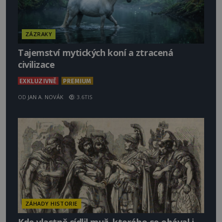
ZÁZRAKY
Tajemství mytických koní a ztracená
civilizace
EXKLUZIVNĚ
PREMIUM
OD
JAN A. NOVÁK
3.6TIS
ZÁHADY HISTORIE