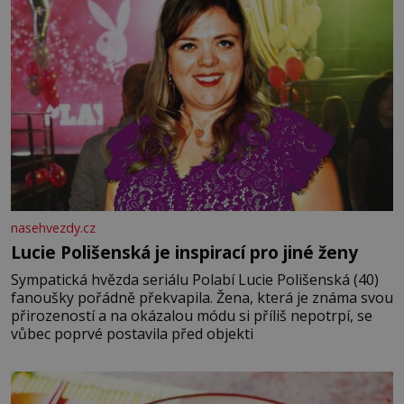
nasehvezdy.cz
Lucie Polišenská je inspirací pro jiné ženy
Sympatická hvězda seriálu Polabí Lucie Polišenská (40)
fanoušky pořádně překvapila. Žena, která je známa svou
přirozeností a na okázalou módu si příliš nepotrpí, se
vůbec poprvé postavila před objekti