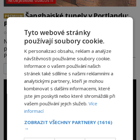
NEOBJASNĚNÉ UDÁLOSTI
Šanghajské tunely v Portlandu:
PREMIUM
Prohání se v nich duchové?
Tyto webové stránky
OD
EVA SOUKUPOVÁ
20.8.2024
3.3TIS
používají soubory cookie.
Na konci 19. století si americký Portland vysloužil
pověst nejnebezpečnějšího přístavu na světě.
K personalizaci obsahu, reklam a analýze
Pašeráci a zločinci, stejně jako obchodníci přitom
návštěvnosti používáme soubory cookie.
využívali jeho rozsáhlé podzemí. Zatímco dřív bylo
Informace o vašem používání našich
ZOBRAZIT VÍCE
v tunelech živo, dnes se tam málokdo odváží
stránek také sdílíme s našimi reklamními a
vypravit sám! Portland. Po dlouhá desetiletí, od
analytickými partnery, kteří je mohou
roku 1850 do roku 1941, jeden
kombinovat s dalšími informacemi, které
z nejnebezpečnějších přístavů na sv
jste jim poskytli nebo které shromáždili při
vašem používání jejich služeb.
Více
informací
ZOBRAZIT VŠECHNY PARTNERY
(1616)
→