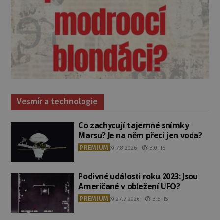
Vesmír a technologie
Co zachycují tajemné snímky
Marsu? Je na něm přeci jen voda?
PREMIUM
7.8.2026
3.0TIS
Podivné události roku 2023: Jsou
Američané v obležení UFO?
PREMIUM
27.7.2026
3.5TIS