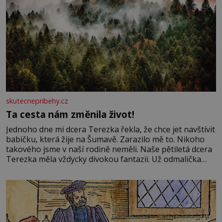
skutecnepribehy.cz
Ta cesta nám změnila život!
Jednoho dne mi dcera Terezka řekla, že chce jet navštívit
babičku, která žije na Šumavě. Zarazilo mě to. Nikoho
takového jsme v naší rodině neměli. Naše pětiletá dcera
Terezka měla vždycky divokou fantazii. Už odmalička
milovala svět pohádek. Každou chvilku mi říkala, že se jí
zdálo o jednorožcích, krásných princeznách, statečných
rytířích a létajících dracích.