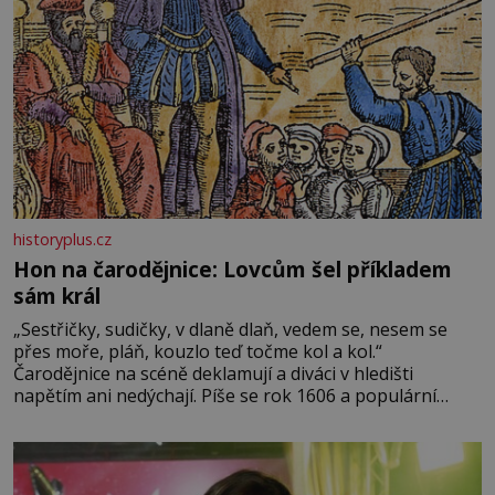
historyplus.cz
Hon na čarodějnice: Lovcům šel příkladem
sám král
„Sestřičky, sudičky, v dlaně dlaň, vedem se, nesem se
přes moře, pláň, kouzlo teď točme kol a kol.“
Čarodějnice na scéně deklamují a diváci v hledišti
napětím ani nedýchají. Píše se rok 1606 a populární
anglický dramatik William Shakespeare uvádí svou
Tragédii o Macbethovi. Napsal ji pro krále Jakuba I., jenž
v roce 1603 vystřídal