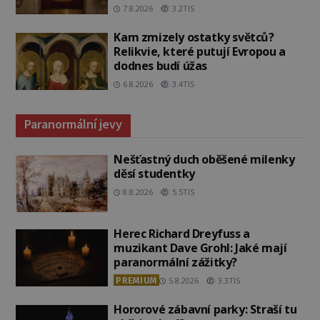
7.8.2026
3.2TIS
Kam zmizely ostatky světců?
Relikvie, které putují Evropou a
dodnes budí úžas
6.8.2026
3.4TIS
Paranormální jevy
Nešťastný duch oběšené milenky
děsí studentky
8.8.2026
5.5TIS
Herec Richard Dreyfuss a
muzikant Dave Grohl: Jaké mají
paranormální zážitky?
PREMIUM
5.8.2026
3.3TIS
Hororové zábavní parky: Straší tu