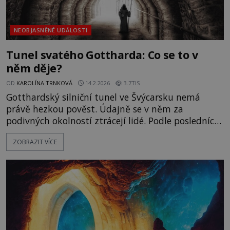
NEOBJASNĚNÉ UDÁLOSTI
Tunel svatého Gottharda: Co se to v
něm děje?
OD
KAROLÍNA TRNKOVÁ
14.2.2026
3.7TIS
Gotthardský silniční tunel ve Švýcarsku nemá
právě hezkou pověst. Údajně se v něm za
podivných okolností ztrácejí lidé. Podle posledních
informací přitom anomální jevy v tunelu
ZOBRAZIT VÍCE
neustávají, ale naopak nabírají na stále větší
intenzitě! Pokud si někdy uděláte výlet do
Švýcarska, tomuto místu se rozhodně vyhněte.
Silniční tunel sv. Gottharda je t