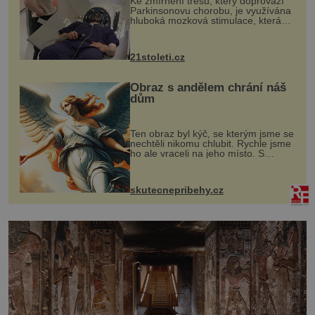
Ke zmírnění třesu, který doprovází
Parkinsonovu chorobu, je využívána
hluboká mozková stimulace, která
však vyžaduje vysoce invazivní
zákrok. Ultrazvuk zase není vhodný
k dostatečně přesnému zacílení ...
21stoleti.cz
Obraz s andělem chrání náš
dům
Ten obraz byl kýč, se kterým jsme se
nechtěli nikomu chlubit. Rychle jsme
ho ale vraceli na jeho místo. S
manželem Vaškem jsme si pořídili
chaloupku, takový domek na severu
Čech, kde jsme si naplánova...
skutecnepribehy.cz