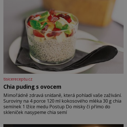
tisicereceptu.cz
Chia puding s ovocem
Mimořádně zdravá snídaně, která pohladí vaše zažívání.
Suroviny na 4 porce 120 ml kokosového mléka 30 g chia
semínek 1 lžíce medu Postup Do misky či přímo do
skleniček nasypeme chia semí