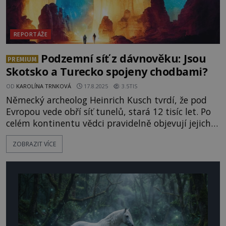
REPORTÁŽE
Podzemní síť z dávnověku: Jsou
PREMIUM
Skotsko a Turecko spojeny chodbami?
OD
KAROLÍNA TRNKOVÁ
17.8.2025
3.5TIS
Německý archeolog Heinrich Kusch tvrdí, že pod
Evropou vede obří síť tunelů, stará 12 tisíc let. Po
celém kontinentu vědci pravidelně objevují jejich
ústí. Jsou prohlašovány za úkryty dávných lidí před
ZOBRAZIT VÍCE
predátory, prastaré cesty propojující různá
evropská města nebo za portály do jiných dimenzí.
Jaký byl ale jejich hlavní účel? A souvisí spolu? Nejr