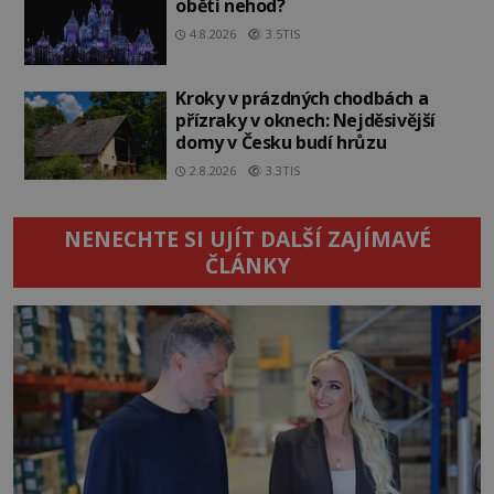
oběti nehod?
4.8.2026
3.5TIS
Kroky v prázdných chodbách a
přízraky v oknech: Nejděsivější
domy v Česku budí hrůzu
2.8.2026
3.3TIS
NENECHTE SI UJÍT DALŠÍ ZAJÍMAVÉ
ČLÁNKY