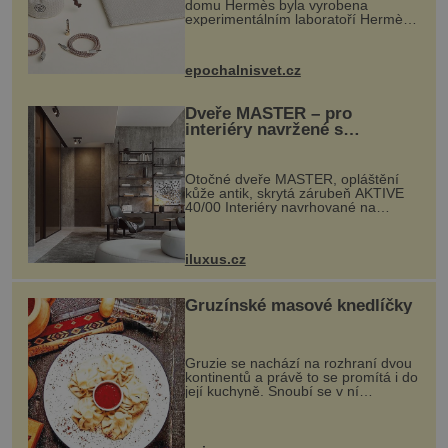
domu Hermès byla vyrobena
experimentálním laboratoří Hermès
Ateliers Horizons. Elegantní gadget
si vyžádal dva roky vývoje a chlubí
se ručně šitou hovězí kůží a
epochalnisvet.cz
kovový...
Dveře MASTER – pro
interiéry navržené s
rozumem i vášní!
Otočné dveře MASTER, opláštění
kůže antik, skrytá zárubeň AKTIVE
40/00 Interiéry navrhované na
zakázku často vyžadují atypické
rozměry nejen nábytku, ale i
otvorových prvků. Technické zázemí
iluxus.cz
dnes umož...
Gruzínské masové knedlíčky
Gruzie se nachází na rozhraní dvou
kontinentů a právě to se promítá i do
její kuchyně. Snoubí se v ní
evropské a asijské chutě a díky tomu
vznikají rozmanité a chuťově bohaté
pokrmy, které rozhodně st...