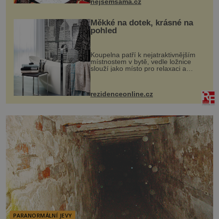
nejsemsama.cz
Měkké na dotek, krásné na
pohled
Koupelna patří k nejatraktivnějším
místnostem v bytě, vedle ložnice
slouží jako místo pro relaxaci a
odpočinek. Koupelnový textil –
ručníky, osušky a koberečky –
mohou jako mávnutím kouzelného
rezidenceonline.cz
proutku...
PARANORMÁLNÍ JEVY