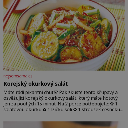
nejsemsama.cz
Korejský okurkový salát
Máte rádi pikantní chutě? Pak zkuste tento křupavý a
osvěžující korejský okurkový salát, který máte hotový
jen za pouhých 15 minut. Na 2 porce potřebujete: ✿ 1
salátovou okurku ✿ 1 lžičku soli ✿ 1 stroužek česneku
✿ 1 lžíci sójové omáčky ✿ 1 lžíci rýžového octa ✿ 1 lžičku
sezamového oleje ✿ 1 lžičku chilli ✿ 1 lžičku cukru ✿ 1
jarní cibulku ✿ 1 lžíci sezamových semínek