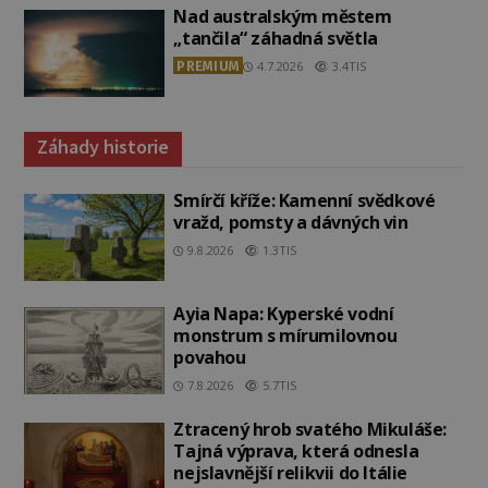
Nad australským městem
„tančila“ záhadná světla
PREMIUM
4.7.2026
3.4TIS
Záhady historie
Smírčí kříže: Kamenní svědkové
vražd, pomsty a dávných vin
9.8.2026
1.3TIS
Ayia Napa: Kyperské vodní
monstrum s mírumilovnou
povahou
7.8.2026
5.7TIS
Ztracený hrob svatého Mikuláše:
Tajná výprava, která odnesla
nejslavnější relikvii do Itálie