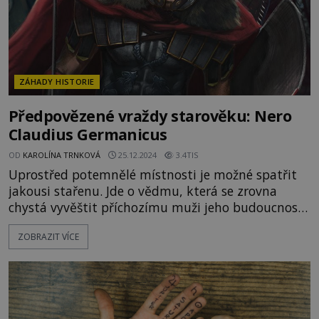
ZÁHADY HISTORIE
Předpovězené vraždy starověku: Nero
Claudius Germanicus
OD
KAROLÍNA TRNKOVÁ
25.12.2024
3.4TIS
Uprostřed potemnělé místnosti je možné spatřit
jakousi stařenu. Jde o vědmu, která se zrovna
chystá vyvěštit příchozímu muži jeho budoucnost.
Už od počátku věků se totiž lidé pokoušejí zjistit,
ZOBRAZIT VÍCE
co je čeká. „Ve starověkém světě bylo běžné
dotazovat se na svůj osud věštců, kněží, proroků,
či orákul,“ připomíná německý historik Walter
Burkert (1931–2015). Předpovědi přitom hrají v
rozhodování lidí ve