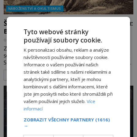
NÁBOŽENSTVÍ A OKULTISMUS
Šílený skotský prorok s děsivou maskou:
Byla skutečně prokletá?
Tyto webové stránky
používají soubory cookie.
OD
PETR MATURA
10.2.2024
2.9TIS
Záhadný skotský věštec jménem Alexander Peden
K personalizaci obsahu, reklam a analýze
se narodil roku 1626 na farmě Auchincloich poblíž
návštěvnosti používáme soubory cookie.
Sornu v hrabství Ayrshire. O jeho dětství nemáme
Informace o vašem používání našich
žádné informace, ale ví se, že později vystudoval
stránek také sdílíme s našimi reklamními a
ZOBRAZIT VÍCE
vysokou školu v Glasgow a působil pak mimo jiné i
analytickými partnery, kteří je mohou
jako učitel. V roce 1660 byl pak vysvěcen na kněze,
kombinovat s dalšími informacemi, které
ale později byl pro nemravnosti kněžství zbaven. A
jste jim poskytli nebo které shromáždili při
právě od této doby začíná být jeho život skutečně
vašem používání jejich služeb.
Více
ve
informací
ZOBRAZIT VŠECHNY PARTNERY
(1616)
→