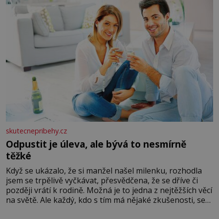
skutecnepribehy.cz
Odpustit je úleva, ale bývá to nesmírně
těžké
Když se ukázalo, že si manžel našel milenku, rozhodla
jsem se trpělivě vyčkávat, přesvědčena, že se dříve či
později vrátí k rodině. Možná je to jedna z nejtěžších věcí
na světě. Ale každý, kdo s tím má nějaké zkušenosti, se
zapřísahá, že pokud odpustíte, znatelně se vám uleví.