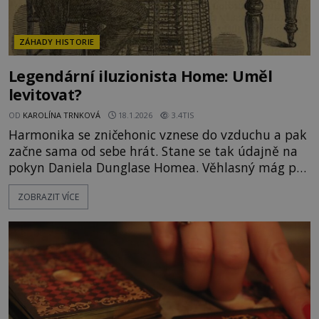
ZÁHADY HISTORIE
Legendární iluzionista Home: Uměl
levitovat?
OD
KAROLÍNA TRNKOVÁ
18.1.2026
3.4TIS
Harmonika se zničehonic vznese do vzduchu a pak
začne sama od sebe hrát. Stane se tak údajně na
pokyn Daniela Dunglase Homea. Věhlasný mág prý
ale dokázal mnohem větší divy. Uměl kontaktovat
ZOBRAZIT VÍCE
duchy ze záhrobí, levitovat, zastavit čas i přežít v
plamenech, jak se můžeme někde dočíst. Proslulý
anglický chemik a fyzik William Crookes (1832–
1919) s