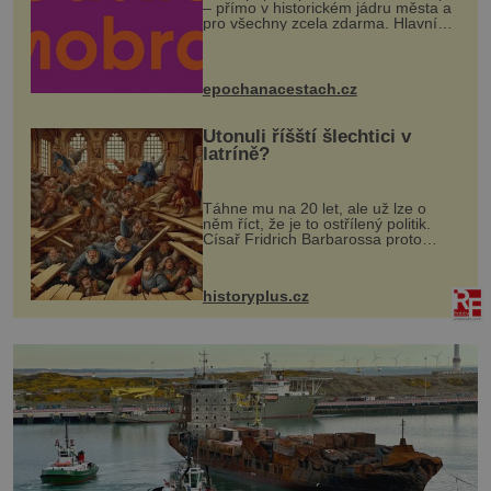
– přímo v historickém jádru města a
pro všechny zcela zdarma. Hlavní
program se odehraje na Karlově a
Husově náměstí. Návštěvníci se
mohou těšit na víno, burčák, pes...
epochanacestach.cz
Utonuli říšští šlechtici v
latríně?
Táhne mu na 20 let, ale už lze o
něm říct, že je to ostřílený politik.
Císař Fridrich Barbarossa proto
posílá svého syna a dědice Jindřicha
VI. do Erfurtu, aby se stal
prostředníkem při řešení sporu m...
historyplus.cz