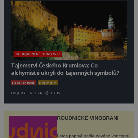
NEOBJASNĚNÉ UDÁLOSTI
Tajemství Českého Krumlova: Co
alchymisté ukryli do tajemných symbolů?
EXKLUZIVNĚ
PREMIUM
OD
JITKA LENKOVÁ
3.3TIS
ROUDNICKÉ VINOBRANÍ
Letos poprvé podle nového konceptu