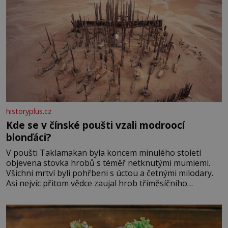
historyplus.cz
Kde se v čínské poušti vzali modroocí
blonďáci?
V poušti Taklamakan byla koncem minulého století
objevena stovka hrobů s téměř netknutými mumiemi.
Všichni mrtví byli pohřbeni s úctou a četnými milodary.
Asi nejvíc přitom vědce zaujal hrob tříměsíčního
chlapečka s modrou filcovou čapkou, z níž se draly
blonďaté vlásky. Fakt, že jsou těla dávných lidí nesmírně
dobře zachovalá, přičítají odborníci zdejším klimatickým
podmínkám. Sucho, prosolené písky a extrémně