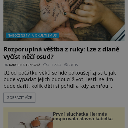
NÁBOŽENSTVÍ A OKULTISMUS
Rozporuplná věštba z ruky: Lze z dlaně
vyčíst něčí osud?
OD
KAROLÍNA TRNKOVÁ
4.11.2024
2.8TIS
Už od počátku věků se lidé pokoušejí zjistit, jak
bude vypadat jejich budoucí život, jestli se jim
bude dařit, kolik dětí si pořídí a kdy zemřou.
Jednou z nejstarších a zároveň
ZOBRAZIT VÍCE
nejkontroverznějších metod, která se snaží dát na
podobné otázky odpověď, je chiromantie neboli
nauka o věštění z rukou. Zatímco někteří tento
První sluchátka Hermés
způsob předvídání budoucnosti považují za
inspirovala slavná kabelka
šarlatánství, jiní v něj bezmezně věří