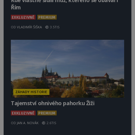
Kde vlastně sídlil muž, kterého se obával i
Řím
EXKLUZIVNĚ
PREMIUM
OD
VLADIMÍR ŠIŠKA
3.5TIS
ZÁHADY HISTORIE
Tajemství ohnivého pahorku Žiži
EXKLUZIVNĚ
PREMIUM
OD
JAN A. NOVÁK
2.6TIS