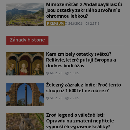
Mimozemšťan z Andahuaylillas: Čí
jsou ostatky zakrslého stvoření s
ohromnou lebkou?
PREMIUM
26.6.2026
2.9TIS
Záhady historie
Kam zmizely ostatky světců?
Relikvie, které putují Evropou a
dodnes budí úžas
6.8.2026
1.6TIS
Železný zázrak z Indie: Proč tento
sloup už 1 600 let nezná rez?
5.8.2026
2.2TIS
Zrod legend o válečné lsti:
Opravdu na zmatení nepřítele
vypouštěli vypasené králíky?