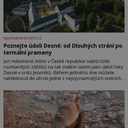
epochanacestach.cz
Poznejte údolí Desné: od Dlouhých strání po
termální prameny
Jen málokteré místo v České republice nabízí tolik
rozmanitých zážitků na tak malém území jako údolí řeky
Desné v srdci Jeseníků. Během jediného dne můžete
nahlédnout do útrob jedné z nejvýznamnějších vodních
elektráren v Evropě, vydat se na horské hřebeny, projet
se na koloběžce a den zakončit poznáváním památek ve
Velkých Losinách nebo v termálním