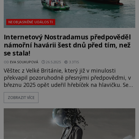
NEOBJASNĚNÉ UDÁLOSTI
Internetový Nostradamus předpověděl
námořní havárii šest dnů před tím, než
se stala!
OD
EVA SOUKUPOVÁ
26.5.2025
3.3TIS
Věštec z Velké Británie, který již v minulosti
překvapil pozoruhodně přesnými předpověďmi, v
březnu 2025 opět udeřil hřebíček na hlavičku. Se
šestidenním předstihem varoval před potopením
ZOBRAZIT VÍCE
lodě či tankeru, ke kterému o týden později
skutečně došlo! Jak to mohl tušit? Britské médium
Craig Hamilton-Parker (*1954) už nějakou dobu
zásobuje internet krátkodobým