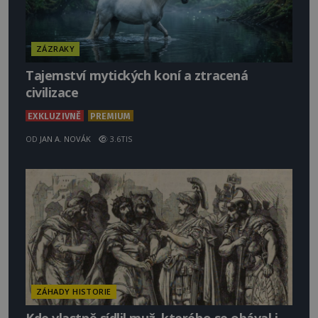
ZÁZRAKY
Tajemství mytických koní a ztracená
civilizace
EXKLUZIVNĚ
PREMIUM
OD
JAN A. NOVÁK
3.6TIS
ZÁHADY HISTORIE