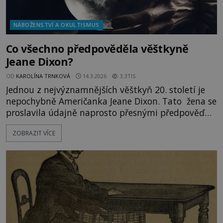
NÁBOŽENSTVÍ A OKULTISMUS
Co všechno předpověděla věštkyně
Jeane Dixon?
OD
KAROLÍNA TRNKOVÁ
14.3.2026
3.3TIS
Jednou z nejvýznamnějších věštkyň 20. století je
nepochybně Američanka Jeane Dixon. Tato žena se
proslavila údajně naprosto přesnými předpověďmi
významných historických událostí. Jak to dělala?
ZOBRAZIT VÍCE
Americký prezident John Fitzgerald Kennedy
(1917–1963) projíždí dne 22. listopadu roku 1963
texaským Dallasem. Počasí je tak příjemné, že
nechá sejmou