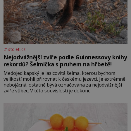
21stoleti.cz
Nejodvážnější zvíře podle Guinnessovy knihy
rekordů? Šelmička s pruhem na hřbetě!
Medojed kapský je lasicovitá šelma, kterou bychom
velikostí mohli přirovnat k českému jezevci. Je extrémně
nebojácná, ostatně bývá označována za nejodvážnější
zvíře vůbec. V této souvislosti je dokonc