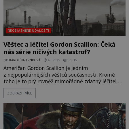
NEOBJASNĚNÉ UDÁLOSTI
Věštec a léčitel Gordon Scallion: Čeká
nás série ničivých katastrof?
OD
KAROLÍNA TRNKOVÁ
4.5.2025
3.5TIS
Američan Gordon Scallion je jedním
z nejpopulárnějších věštců současnosti. Kromě
toho je to prý rovněž mimořádně zdatný léčitel.
Údajně dokáže na dálku určovat příčiny nemocí.
ZOBRAZIT VÍCE
Může za to jeho setkání se záhadnou světelnou
bytostí z roku 1979? A opravdu nás již brzy čekají
přírodní katastrofy, jak varuje? Naprosto normální
muž, který nij