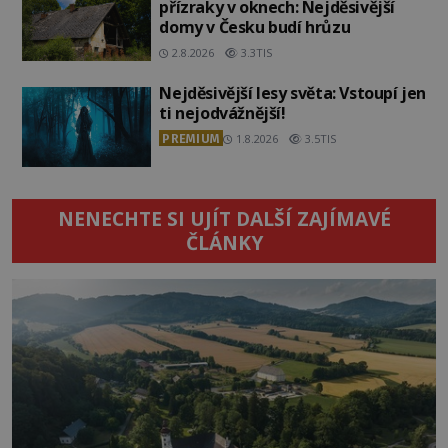
přízraky v oknech: Nejděsivější
domy v Česku budí hrůzu
2.8.2026
3.3TIS
Nejděsivější lesy světa: Vstoupí jen
ti nejodvážnější!
PREMIUM
1.8.2026
3.5TIS
NENECHTE SI UJÍT DALŠÍ ZAJÍMAVÉ
ČLÁNKY