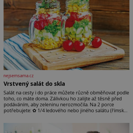
nejsemsama.cz
Vrstvený salát do skla
Salát na cesty i do práce můžete různě obměňovat podle
toho, co máte doma. Zálivkou ho zalijte až těsně před
podáváním, aby zeleninu nerozmočila. Na 2 porce
potřebujete: ✿ 1/4 ledového nebo jiného salátu (římský
salát, polníček…) ✿ 1 malá konzerva kukuřice ✿ ½
okurky ✿ 2 rajčata Zálivka: ✿ 4 lžíce olivového oleje ✿ 1
lžíci citronové šťávy ✿ ½ stroužku