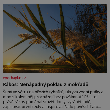
základní složky– sodík a chlór – jsou zásadní pro
správné hospodaření
epochaplus.cz
Rákos: Nenápadný poklad z mokřadů
Šumí ve větru na březích rybníků, ukrývá vodní ptáky a
mnozí kolem něj procházejí bez povšimnutí. Přesto
právě rákos pomáhal stavět domy, vyrábět lodě,
zapisovat první texty a inspiroval řadu pověstí. Tato