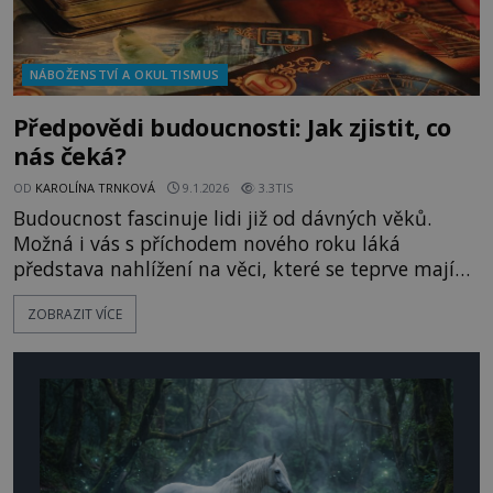
NÁBOŽENSTVÍ A OKULTISMUS
Předpovědi budoucnosti: Jak zjistit, co
nás čeká?
OD
KAROLÍNA TRNKOVÁ
9.1.2026
3.3TIS
Budoucnost fascinuje lidi již od dávných věků.
Možná i vás s příchodem nového roku láká
představa nahlížení na věci, které se teprve mají
stát. Jaké jsou nejznámější metody předpovídání
ZOBRAZIT VÍCE
budoucnosti? I v moderním světě je jedním z
nejrozšířenějších způsobů předpovídání
budoucnosti čtení z ruky. Odborně se mu říká
chiromancie a jeho základy jsou