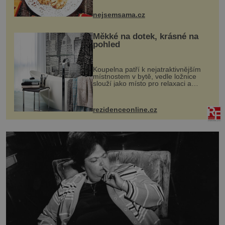
pokrmy, které rozhodně st...
nejsemsama.cz
Měkké na dotek, krásné na
pohled
Koupelna patří k nejatraktivnějším
místnostem v bytě, vedle ložnice
slouží jako místo pro relaxaci a
odpočinek. Koupelnový textil –
ručníky, osušky a koberečky –
mohou jako mávnutím kouzelného
rezidenceonline.cz
proutku...