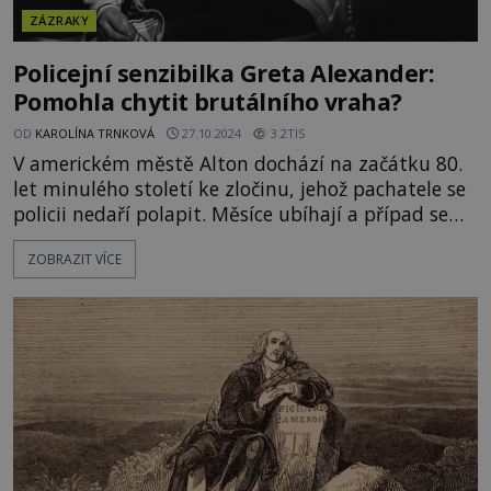
ZÁZRAKY
Policejní senzibilka Greta Alexander:
Pomohla chytit brutálního vraha?
OD
KAROLÍNA TRNKOVÁ
27.10.2024
3.2TIS
V americkém městě Alton dochází na začátku 80.
let minulého století ke zločinu, jehož pachatele se
policii nedaří polapit. Měsíce ubíhají a případ se
pomalu přesouvá do složky nevyřešeno. Pak se ale
ZOBRAZIT VÍCE
na scéně objevuje uznávaná americká jasnovidka
Greta Alexander. Ta prohlašuje, že pomocí svých
schopností zavede policisty na správnou stopu!