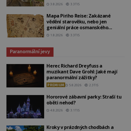
3.8.2026
3.3TIS
Mapa Piriho Reise: Zakázané
vědění starověku, nebo jen
geniální práce osmanského
admirála?
1.8.2026
3.3TIS
Paranormální jevy
Herec Richard Dreyfuss a
muzikant Dave Grohl: Jaké mají
paranormální zážitky?
PREMIUM
5.8.2026
2.3TIS
Hororové zábavní parky: Straší tu
oběti nehod?
4.8.2026
3.1TIS
Kroky v prázdných chodbách a