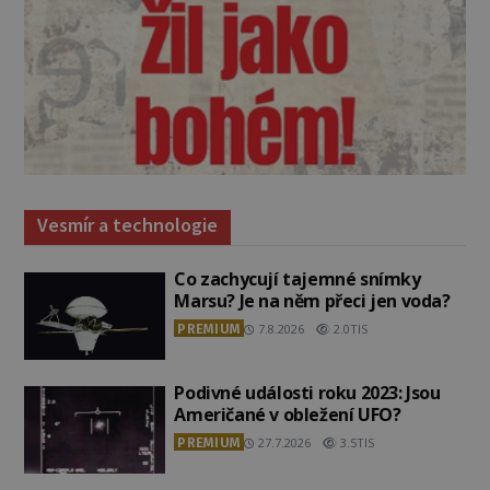
Vesmír a technologie
Co zachycují tajemné snímky
Marsu? Je na něm přeci jen voda?
PREMIUM
7.8.2026
2.0TIS
Podivné události roku 2023: Jsou
Američané v obležení UFO?
PREMIUM
27.7.2026
3.5TIS