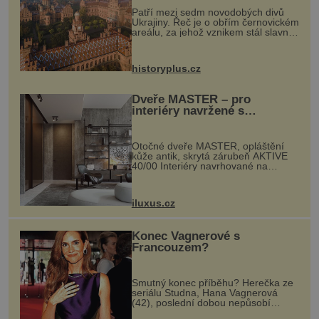
Patří mezi sedm novodobých divů
Ukrajiny. Řeč je o obřím černovickém
areálu, za jehož vznikem stál slavný
český architekt Josef Hlávka. Ten si
na něm dal mimořádně záležet. Jeho
stavební plány by při ...
historyplus.cz
Dveře MASTER – pro
interiéry navržené s
rozumem i vášní!
Otočné dveře MASTER, opláštění
kůže antik, skrytá zárubeň AKTIVE
40/00 Interiéry navrhované na
zakázku často vyžadují atypické
rozměry nejen nábytku, ale i
otvorových prvků. Technické zázemí
iluxus.cz
dnes umož...
Konec Vagnerové s
Francouzem?
Smutný konec příběhu? Herečka ze
seriálu Studna, Hana Vagnerová
(42), poslední dobou nepůsobí
nejšťastněji. Ačkoli časy její anorexie