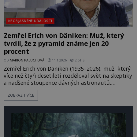
NEOBJASNĚNÉ UDÁLOSTI
Zemřel Erich von Däniken: Muž, který
tvrdil, že z pyramid známe jen 20
procent
OD
MARION PALUCHOVÁ
11.1.2026
2.5TIS
Zemřel Erich von Däniken (1935–2026), muž, který
více než čtyři desetiletí rozděloval svět na skeptiky
a nadšené stoupence dávných astronautů.
Švýcarský záhadolog proslul teorií, že vývoj lidské
ZOBRAZIT VÍCE
civilizace mohl být ovlivněn návštěvníky z kosmu.
Jeho myšlenky, považované jedněmi za
provokativní fantazii a druhými za odvážné
otázky, inspirovaly miliony lidí po celém světě.
[caption id="attachment