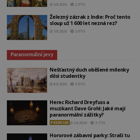
6.8.2026
2.9TIS
Železný zázrak z Indie: Proč tento
sloup už 1 600 let nezná rez?
5.8.2026
2.9TIS
Paranormální jevy
Nešťastný duch oběšené milenky
děsí studentky
8.8.2026
3.9TIS
Herec Richard Dreyfuss a
muzikant Dave Grohl: Jaké mají
paranormální zážitky?
PREMIUM
5.8.2026
3.1TIS
Hororové zábavní parky: Straší tu