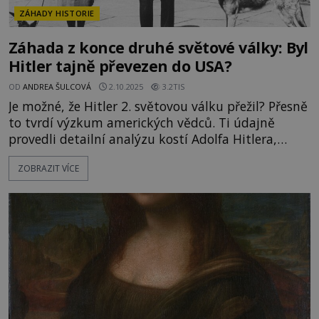
ZÁHADY HISTORIE
Záhada z konce druhé světové války: Byl
Hitler tajně převezen do USA?
OD
ANDREA ŠULCOVÁ
2.10.2025
3.2TIS
Je možné, že Hitler 2. světovou válku přežil? Přesně
to tvrdí výzkum amerických vědců. Ti údajně
provedli detailní analýzu kostí Adolfa Hitlera,
nalezených u berlínského bunkru, kde měl 30.
ZOBRAZIT VÍCE
dubna 1945 spáchat sebevraždu spolu se svou
ženou Evou Braun. Jejich těla prý byla posléze
vynesena do jednoho z kráterů před bunkrem,
polita benzinem a spálena. Část