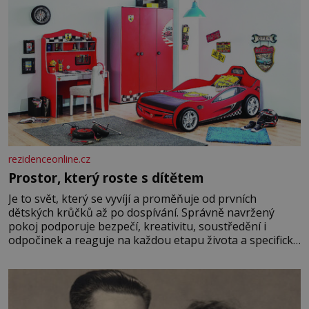
rezidenceonline.cz
Prostor, který roste s dítětem
Je to svět, který se vyvíjí a proměňuje od prvních
dětských krůčků až po dospívání. Správně navržený
pokoj podporuje bezpečí, kreativitu, soustředění i
odpočinek a reaguje na každou etapu života a specifické
potřeby dítěte. Pro nejmenší je klíčová jednoduchost,
měkkost a bezpečí, proto by pokoj miminka měl působit
především klidně a útulně. Předškolní věk je