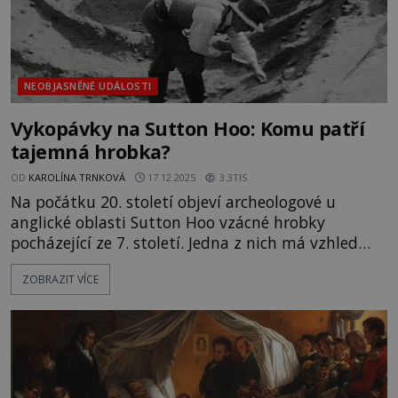
NEOBJASNĚNÉ UDÁLOSTI
Vykopávky na Sutton Hoo: Komu patří
tajemná hrobka?
OD
KAROLÍNA TRNKOVÁ
17.12.2025
3.3TIS
Na počátku 20. století objeví archeologové u
anglické oblasti Sutton Hoo vzácné hrobky
pocházející ze 7. století. Jedna z nich má vzhled
lodi a oplývá neuvěřitelným množstvím pokladů.
ZOBRAZIT VÍCE
Může jít o místo posledního odpočinku nějakého
významného hrdiny? Podle odborníků náleží
legendárnímu králi Rædwaldovi nebo bojovníku
Beowulfovi. Co jsou zač? Kde je pravda? [gallery
size="full" ids="162361,162360