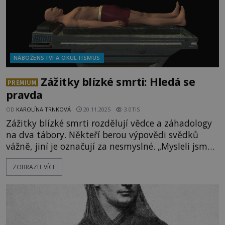
NÁBOŽENSTVÍ A OKULTISMUS
Zážitky blízké smrti: Hledá se
PREMIUM
pravda
OD
KAROLÍNA TRNKOVÁ
20.11.2025
3.0TIS
Zážitky blízké smrti rozdělují vědce a záhadology
na dva tábory. Někteří berou výpovědi svědků
vážně, jiní je označují za nesmyslné. „Mysleli jsme
si, že umírání je černobílý proces, bang, a najednou
ZOBRAZIT VÍCE
jste mrtví. Jenže ve skutečnosti je to šedá zóna, jde
o překvapivě postupný proces, který trvá hodiny,“
říká Stephan Mayer z newyorské Mount Sinai's
Icahn School of Medicine. [gallery size="full" id