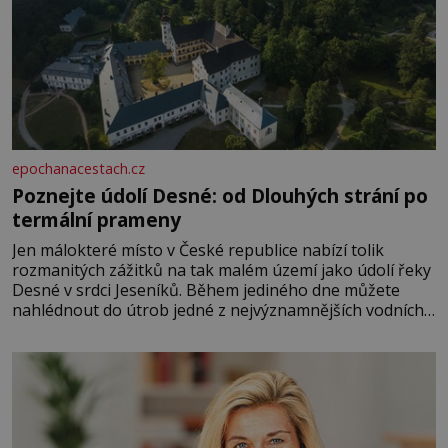
epochanacestach.cz
Poznejte údolí Desné: od Dlouhých strání po
termální prameny
Jen málokteré místo v České republice nabízí tolik
rozmanitých zážitků na tak malém území jako údolí řeky
Desné v srdci Jeseníků. Během jediného dne můžete
nahlédnout do útrob jedné z nejvýznamnějších vodních
elektráren v Evropě, vydat se na horské hřebeny, projet
se na koloběžce a den zakončit poznáváním památek ve
Velkých Losinách nebo v termálním