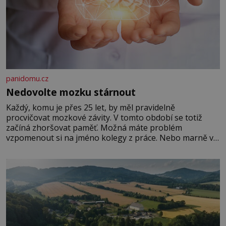
panidomu.cz
Nedovolte mozku stárnout
Každý, komu je přes 25 let, by měl pravidelně
procvičovat mozkové závity. V tomto období se totiž
začíná zhoršovat paměť. Možná máte problém
vzpomenout si na jméno kolegy z práce. Nebo marně v
paměti lovíte název knížky, kterou jste nedávno přečetli.
Je to opravdu tak, s věkem jako kdyby se paměť
rozhodla stávkovat. Cvičte