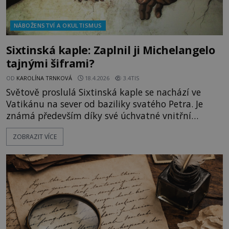
NÁBOŽENSTVÍ A OKULTISMUS
Sixtinská kaple: Zaplnil ji Michelangelo
tajnými šiframi?
OD
KAROLÍNA TRNKOVÁ
18.4.2026
3.4TIS
Světově proslulá Sixtinská kaple se nachází ve
Vatikánu na sever od baziliky svatého Petra. Je
známá především díky své úchvatné vnitřní
výzdobě a také tím, že se v níkoná volba papeže.
ZOBRAZIT VÍCE
Renesanční génius Michelangelo se do její historie
nesmazatelně zapsal tím, že vymaloval zdejší
strop a výjev Posledního soudu na oltářní stěně.
Podle