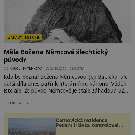
ZÁHADY HISTORIE
Měla Božena Němcová šlechtický
původ?
OD
KAROLÍNA TRNKOVÁ
22.10.2025
3.2TIS
Kdo by neznal Boženu Němcovou. Její Babička, ale i
další díla dnes patří k literárnímu kánonu. Věděli
jste ale, že původ Němcové je stále záhadou? Už
dlouhou dobu se spekuluje, že slavná spisovatelka
ZOBRAZIT VÍCE
měla modrou krev. Vědcům se před několika lety
konečně podařilo získat její DNA. Podaří se díky
tomu záhadu rozluštit? Jedna z nejslavnějších
Černovická rezidence:
českých
Pedant Hlávka kontroloval
každou cihlu