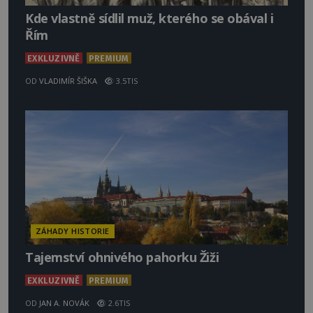
Kde vlastně sídlil muž, kterého se obával i
Řím
EXKLUZIVNĚ
PREMIUM
OD
VLADIMÍR ŠIŠKA
3.5TIS
ZÁHADY HISTORIE
Tajemství ohnivého pahorku Žiži
EXKLUZIVNĚ
PREMIUM
OD
JAN A. NOVÁK
2.6TIS