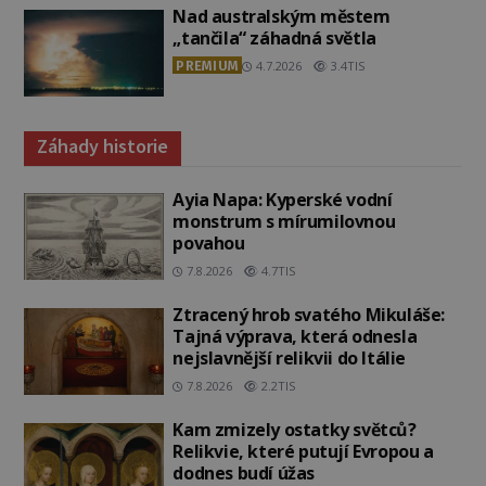
Nad australským městem
„tančila“ záhadná světla
PREMIUM
4.7.2026
3.4TIS
Záhady historie
Ayia Napa: Kyperské vodní
monstrum s mírumilovnou
povahou
7.8.2026
4.7TIS
Ztracený hrob svatého Mikuláše:
Tajná výprava, která odnesla
nejslavnější relikvii do Itálie
7.8.2026
2.2TIS
Kam zmizely ostatky světců?
Relikvie, které putují Evropou a
dodnes budí úžas