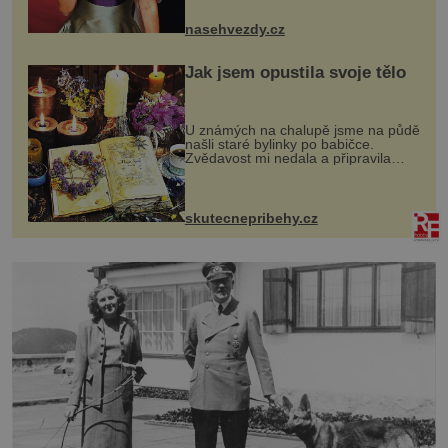
jsou už dávno pryč a opět se pyšnila
ženskými křivkami, najednou s...
nasehvezdy.cz
Jak jsem opustila svoje tělo
U známých na chalupě jsme na půdě
našli staré bylinky po babičce.
Zvědavost mi nedala a připravila
jsem si z nich lektvar… Zimní pobyt
na chalupě se pro mě vlastní vinou
změnil v děsivý zážitek, na kt...
skutecnepribehy.cz