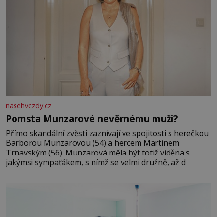
nasehvezdy.cz
Pomsta Munzarové nevěrnému muži?
Přímo skandální zvěsti zaznívají ve spojitosti s herečkou
Barborou Munzarovou (54) a hercem Martinem
Trnavským (56). Munzarová měla být totiž viděna s
jakýmsi sympaťákem, s nímž se velmi družně, až d