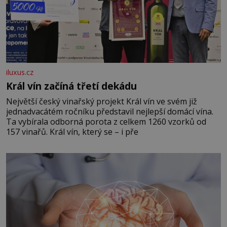
iluxus.cz
Král vín začíná třetí dekádu
Největší český vinařský projekt Král vín ve svém již
jednadvacátém ročníku představil nejlepší domácí vína.
Ta vybírala odborná porota z celkem 1260 vzorků od
157 vinařů. Král vín, který se – i pře