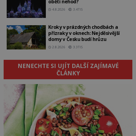
oběti nehod?
4.8.2026
3.4TIS
Kroky v prázdných chodbách a
přízraky v oknech: Nejděsivější
domy v Česku budí hrůzu
2.8.2026
3.3TIS
NENECHTE SI UJÍT DALŠÍ ZAJÍMAVÉ
ČLÁNKY