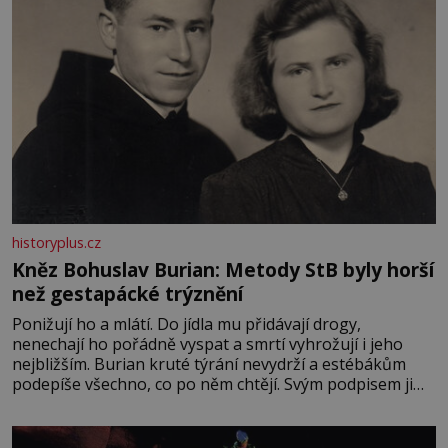
historyplus.cz
Kněz Bohuslav Burian: Metody StB byly horší
než gestapácké trýznění
Ponižují ho a mlátí. Do jídla mu přidávají drogy,
nenechají ho pořádně vyspat a smrtí vyhrožují i jeho
nejbližším. Burian kruté týrání nevydrží a estébákům
podepíše všechno, co po něm chtějí. Svým podpisem jim
potvrdí také to, že na něj během výslechů nikdo nevyvíjel
fyzický ani psychický nátlak. Syn brněnského řezníka
chce být knězem a