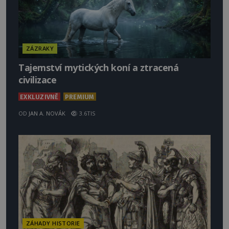
ZÁZRAKY
Tajemství mytických koní a ztracená
civilizace
EXKLUZIVNĚ
PREMIUM
OD
JAN A. NOVÁK
3.6TIS
ZÁHADY HISTORIE