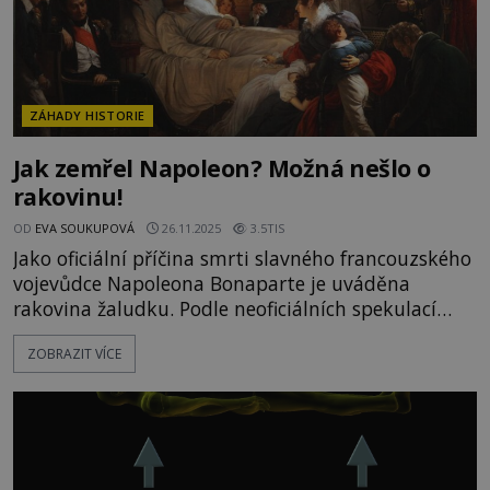
ZÁHADY HISTORIE
Jak zemřel Napoleon? Možná nešlo o
rakovinu!
OD
EVA SOUKUPOVÁ
26.11.2025
3.5TIS
Jako oficiální příčina smrti slavného francouzského
vojevůdce Napoleona Bonaparte je uváděna
rakovina žaludku. Podle neoficiálních spekulací
však měl být zavražděn britskou oligarchií. To
ZOBRAZIT VÍCE
ostatně tvrdí i on sám těsně přes svým skonem.
Tomu, jak skutečně Napoleon zemřel, se věnuje
několik pozdějších výzkumu. Jeden takový
proběhne ještě v roce 2021. Napoleo