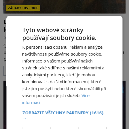
ZÁHADY HISTORIE
Úsměv Mony Lisy: Byla záhada po 500
letech vyřešena?
Tyto webové stránky
používají soubory cookie.
OD
KAROLÍNA TRNKOVÁ
27.9.2025
3.4TIS
Obraz Mona Lisa je jedním z nejslavnějších
K personalizaci obsahu, reklam a analýze
uměleckých děl historie. Badatele z různých koutů
návštěvnosti používáme soubory cookie.
planety fascinuje především její tajuplný úsměv.
Informace o vašem používání našich
Až dosud nebylo jasné, zda je Lisa smutná, nebo
stránek také sdílíme s našimi reklamními a
ZOBRAZIT VÍCE
veselá. Vědci z Freiburské univerzity v Německu na
analytickými partnery, kteří je mohou
to prý už přišli! Řada dalších otazníků ale zůstává
kombinovat s dalšími informacemi, které
nevyřešena. Pokud byste si někdy udělali výlet do
jste jim poskytli nebo které shromáždili při
Paříže
vašem používání jejich služeb.
Více
informací
ZOBRAZIT VŠECHNY PARTNERY
(1616)
→