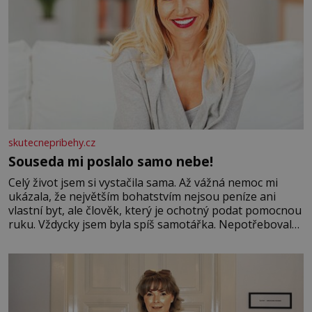
skutecnepribehy.cz
Souseda mi poslalo samo nebe!
Celý život jsem si vystačila sama. Až vážná nemoc mi
ukázala, že největším bohatstvím nejsou peníze ani
vlastní byt, ale člověk, který je ochotný podat pomocnou
ruku. Vždycky jsem byla spíš samotářka. Nepotřebovala
jsem kolem sebe partu kamarádek ani partnera. Stačily
mi knihy, práce a hlavně klid. Hned po studiích jsem
odešla z rodného města,