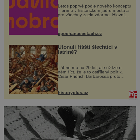
Letos poprvé podle nového konceptu
– přímo v historickém jádru města a
pro všechny zcela zdarma. Hlavní
program se odehraje na Karlově a
Husově náměstí. Návštěvníci se
mohou těšit na víno, burčák, pes...
epochanacestach.cz
Utonuli říšští šlechtici v
latríně?
Táhne mu na 20 let, ale už lze o
něm říct, že je to ostřílený politik.
Císař Fridrich Barbarossa proto
posílá svého syna a dědice Jindřicha
VI. do Erfurtu, aby se stal
prostředníkem při řešení sporu m...
historyplus.cz