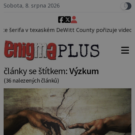
Sobota, 8. srpna 2026
Witt County pořizuje video, na kterém před jeho vo
články se štítkem:
Výzkum
(36 nalezených článků)