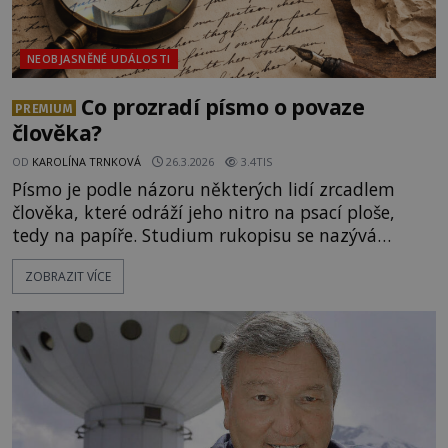
NEOBJASNĚNÉ UDÁLOSTI
Co prozradí písmo o povaze
PREMIUM
člověka?
OD
KAROLÍNA TRNKOVÁ
26.3.2026
3.4TIS
Písmo je podle názoru některých lidí zrcadlem
člověka, které odráží jeho nitro na psací ploše,
tedy na papíře. Studium rukopisu se nazývá
grafologie, což je složenina řeckých slov grafein
ZOBRAZIT VÍCE
(psát) a logos (věda, nauka). „Stejně jako
gestikulace a vnější chování je závislé na
vlastnostech a dispozicích člověka, tak i jeho
rukopis je obrazem jeho mozkových funkcí a
fyzické struktury. [gallery size="