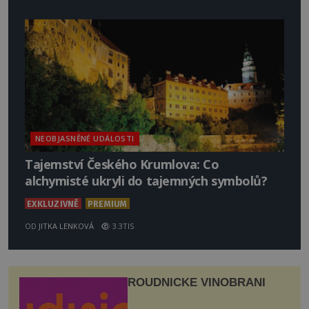
NEOBJASNĚNÉ UDÁLOSTI
Tajemství Českého Krumlova: Co
alchymisté ukryli do tajemných symbolů?
EXKLUZIVNĚ
PREMIUM
OD
JITKA LENKOVÁ
3.3TIS
ROUDNICKÉ VINOBRANÍ