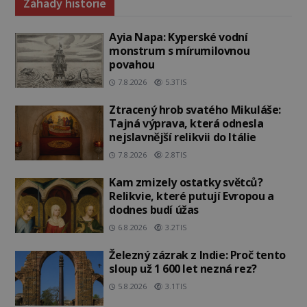
Záhady historie
Ayia Napa: Kyperské vodní
monstrum s mírumilovnou
povahou
7.8.2026
5.3TIS
Ztracený hrob svatého Mikuláše:
Tajná výprava, která odnesla
nejslavnější relikvii do Itálie
7.8.2026
2.8TIS
Kam zmizely ostatky světců?
Relikvie, které putují Evropou a
dodnes budí úžas
6.8.2026
3.2TIS
Železný zázrak z Indie: Proč tento
sloup už 1 600 let nezná rez?
5.8.2026
3.1TIS