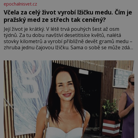
epochalnisvet.cz
Včela za celý život vyrobí lžičku medu. Čím je
pražský med ze střech tak ceněný?
Její život je krátký. V létě trvá pouhých šest až osm
týdnů. Za tu dobu navštíví desetitisíce květů, nalétá
stovky kilometrů a vyrobí přibližně devět gramů medu –
zhruba jednu čajovou lžičku. Sama o sobě se může zdát
bezvýznamná. Teprve když se spojí s dalšími desítkami
tisíc příslušnic svého včelstva, vznikne jeden z
nejdokonalejších organismů