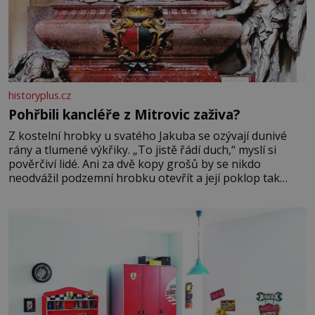
historyplus.cz
Pohřbili kancléře z Mitrovic zaživa?
Z kostelní hrobky u svatého Jakuba se ozývají dunivé
rány a tlumené výkřiky. „To jistě řádí duch,“ myslí si
pověrčiví lidé. Ani za dvě kopy grošů by se nikdo
neodvážil podzemní hrobku otevřít a její poklop tak
raději jen skrápí svěcenou vodou. Za několik dní divné
burácení skutečně ustane. Když o mnoho let později
hrobku