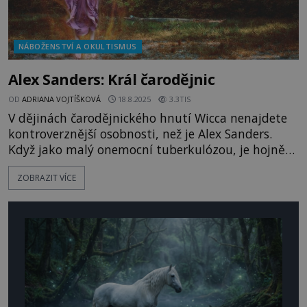
NÁBOŽENSTVÍ A OKULTISMUS
Alex Sanders: Král čarodějnic
OD
ADRIANA VOJTÍŠKOVÁ
18.8.2025
3.3TIS
V dějinách čarodějnického hnutí Wicca nenajdete
kontroverznější osobnosti, než je Alex Sanders.
Když jako malý onemocní tuberkulózou, je hojně
posílán na venkov na čerstvý vzduch ke své
ZOBRAZIT VÍCE
babičce Mary Bibby, žijící ve Walesu. V sedmi letech
svou babičku údajně přistihne, jak provádí
pohanský rituál. „Bez zaklepání jsem vešel do
místnosti a uviděl, jak babi