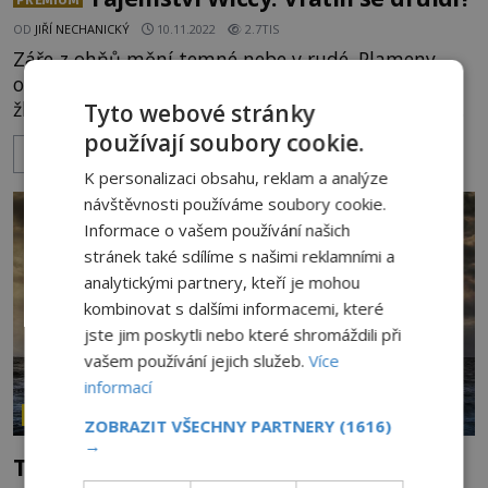
OD
JIŘÍ NECHANICKÝ
10.11.2022
2.7TIS
Záře z ohňů mění temné nebe v rudé. Plameny
osvětlují nespočet tváří hledících do plápolajících
žhavých útrob. Ve vzduchu je cítit pálící se maso
Tyto webové stránky
a nadšení. Je poslední dubnový večer a ohně
používají soubory cookie.
ZOBRAZIT VÍCE
polykají slaměné figury čarodějnic. Všichni
K personalizaci obsahu, reklam a analýze
přítomní se sešli především proto, aby se pobavili,
návštěvnosti používáme soubory cookie.
popili spoustu piva, opekli si buřty a druhý den,
Informace o vašem používání našich
na svátek práce, vyspávali kocovinu. Ovšem pozor,
stránek také sdílíme s našimi reklamními a
„čarodějnice“
analytickými partnery, kteří je mohou
kombinovat s dalšími informacemi, které
jste jim poskytli nebo které shromáždili při
vašem používání jejich služeb.
Více
informací
ZÁHADY HISTORIE
ZOBRAZIT VŠECHNY PARTNERY
(1616)
→
Triquetra: Symbol mocné trojky