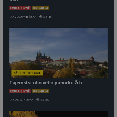
EXKLUZIVNĚ
PREMIUM
OD
VLADIMÍR ŠIŠKA
3.5TIS
ZÁHADY HISTORIE
Tajemství ohnivého pahorku Žiži
EXKLUZIVNĚ
PREMIUM
OD
JAN A. NOVÁK
2.6TIS