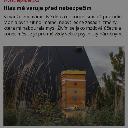
skutecnepribehy.cz
Hlas mě varuje před nebezpečím
S manželem máme dvě děti a dokonce jsme už prarodiči.
Mohla bych žít normálně, nebýt jedné zásadní změny,
která mi nabourala mysl. Živím se jako mzdová účetní a
konec měsíce je pro mě vždy velice psychicky náročným
obdobím. Od té chvíle, co máme vnoučata, mi dcera čím
dál častěji volá o pomoc, co se hlídání týče. Dalo by se