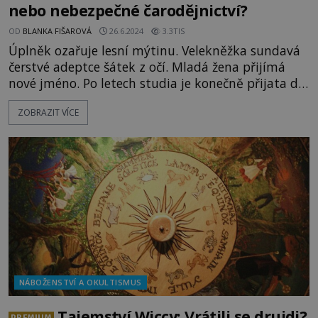
nebo nebezpečné čarodějnictví?
OD
BLANKA FIŠAROVÁ
26.6.2024
3.3TIS
Úplněk ozařuje lesní mýtinu. Velekněžka sundavá
čerstvé adeptce šátek z očí. Mladá žena přijímá
nové jméno. Po letech studia je konečně přijata do
čarodějnického spolku. Rozhlédne se po postavách
ZOBRAZIT VÍCE
recitujících verše k poctě Bohyně. To je její nová
rodina! Možná nějak takto může vypadat
zasvěcovací rituál ve Wicce, hnutí, které si získává
stále větší počet příznivců. [gallery
ids="130369,130366,1
NÁBOŽENSTVÍ A OKULTISMUS
Tajemství Wiccy: Vrátili se druidi?
PREMIUM