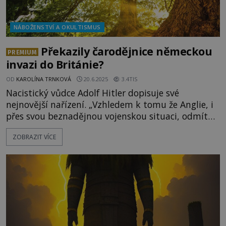
NÁBOŽENSTVÍ A OKULTISMUS
Překazily čarodějnice německou
PREMIUM
invazi do Británie?
OD
KAROLÍNA TRNKOVÁ
20.6.2025
3.4TIS
Nacistický vůdce Adolf Hitler dopisuje své
nejnovější nařízení. „Vzhledem k tomu že Anglie, i
přes svou beznadějnou vojenskou situaci, odmítá
přistoupit k jednáním, rozhodl jsem se připravit
ZOBRAZIT VÍCE
vyloďovací operaci proti ní,“ píše. V létě roku 1940
začne plánovat invazi na ostrovy.Překvapivě k ní
ale nedojde. Odvrátily ji britské čáry? Po prakti