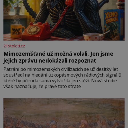
21stoleti.cz
Mimozemšťané už možná volali. Jen jsme
jejich zprávu nedokázali rozpoznat
Pátrání po mimozemských civilizacích se už desítky let
soustředí na hledání úzkopásmových rádiových signálů,
které by příroda sama vytvořila jen stěží. Nová studie
však naznačuje, že právě tato strate