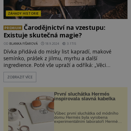
ZÁHADY HISTORIE
Čarodějnictví na vzestupu:
PREMIUM
Existuje skutečná magie?
OD
BLANKA FIŠAROVÁ
18.9.2024
3.1TIS
Dívka přidává do misky list kapradí, makové
semínko, prášek z jilmu, myrhu a další
ingredience. Poté vše upraží a odříká: „Věci
viditelné a neviditelné nechte mě projít mezi
ZOBRAZIT VÍCE
vámi.“ Domnívá se, že tento postup jí umožní stát
se neviditelnou. Jde jen o nevinnou hru, nebo
opravdové zaklínadlo? Proč jsou magické rituály
První sluchátka Hermés
stále populárnější? Přiznat se k p
inspirovala slavná kabelka
Vůbec první sluchátka od módního
domu Hermès byla vyrobena
experimentálním laboratoří Hermès
Ateliers Horizons. Elegantní gadget
si vyžádal dva roky vývoje a chlubí