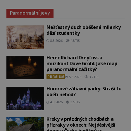
Paranormální jevy
Nešťastný duch oběšené milenky
děsí studentky
8.8.2026
4.8TIS
Herec Richard Dreyfuss a
muzikant Dave Grohl: Jaké mají
paranormální zážitky?
PREMIUM
5.8.2026
3.2TIS
Hororové zábavní parky: Straší tu
oběti nehod?
4.8.2026
3.5TIS
Kroky v prázdných chodbách a
přízraky v oknech: Nejděsivější
domy v Česku budí hrůzu