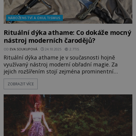
NÁBOŽENSTVÍ A OKULTISMUS
Rituální dýka athame: Co dokáže mocný
nástroj moderních čarodějů?
OD
EVA SOUKUPOVÁ
24.10.2025
2.7TIS
Rituální dýka athame je v současnosti hojně
využívaný nástroj moderní obřadní magie. Za
jejich rozšířením stojí zejména prominentní
britský wiccan Gerald B. Gardner, který se při svém
ZOBRAZIT VÍCE
působení v Malajsii nechává inspirovat tamní
rituální zbraní kris. Dýka kris prý dokáže hotové
zázraky. Vyrovná se athame jejím vlastnostem?
Rituální dýku athame, původně ur