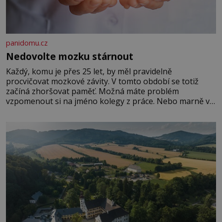
panidomu.cz
Nedovolte mozku stárnout
Každý, komu je přes 25 let, by měl pravidelně
procvičovat mozkové závity. V tomto období se totiž
začíná zhoršovat paměť. Možná máte problém
vzpomenout si na jméno kolegy z práce. Nebo marně v
paměti lovíte název knížky, kterou jste nedávno přečetli.
Je to opravdu tak, s věkem jako kdyby se paměť
rozhodla stávkovat. Cvičte