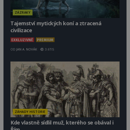
ZÁZRAKY
Tajemství mytických koní a ztracená
civilizace
EXKLUZIVNĚ
PREMIUM
OD
JAN A. NOVÁK
3.6TIS
ZÁHADY HISTORIE
Kde vlastně sídlil muž, kterého se obával i
Řím