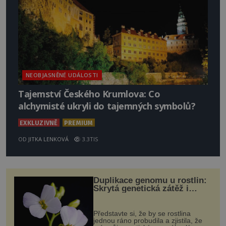
NEOBJASNĚNÉ UDÁLOSTI
Tajemství Českého Krumlova: Co
alchymisté ukryli do tajemných symbolů?
EXKLUZIVNĚ
PREMIUM
OD
JITKA LENKOVÁ
3.3TIS
Duplikace genomu u rostlin:
Skrytá genetická zátěž i
evoluční výhoda
Představte si, že by se rostlina
jednou ráno probudila a zjistila, že