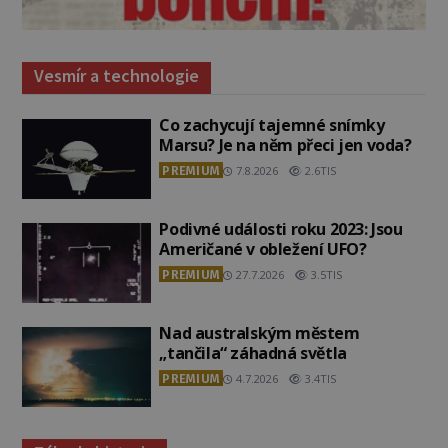
Vesmír a technologie
Co zachycují tajemné snímky
Marsu? Je na něm přeci jen voda?
PREMIUM
7.8.2026
2.6TIS
Podivné události roku 2023: Jsou
Američané v obležení UFO?
PREMIUM
27.7.2026
3.5TIS
Nad australským městem
„tančila“ záhadná světla
PREMIUM
4.7.2026
3.4TIS