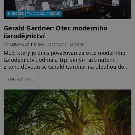
NÁBOŽENSTVÍ A OKULTISMUS
Gerald Gardner: Otec moderního
čarodějnictví
OD
ADRIANA VOJTÍŠKOVÁ
27.7.2025
2.8TIS
Muž, který je dnes považován za otce moderního
čarodějnictví, odmala trpí silným astmatem. I
z toho důvodu se Gerald Gardner na dlouhou dobu
přestěhuje za čistým vzduchem do jihovýchodní
ZOBRAZIT VÍCE
Asie, kde se začne zajímat o místní magické
praktiky a okultismus. Zde se z něj stává někdo
jiný. Postupně dochází k vnitřní přeměně a začne
se na svět dívat jinýma očim