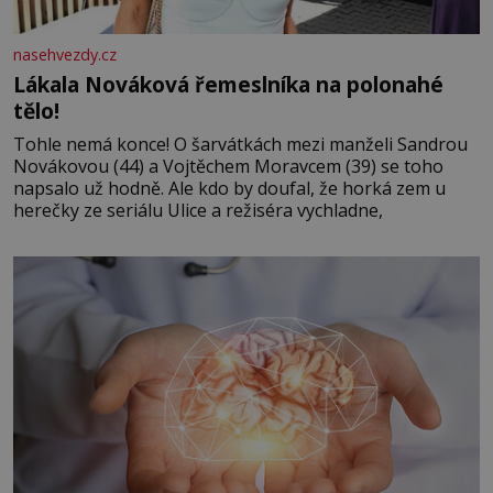
nasehvezdy.cz
Lákala Nováková řemeslníka na polonahé
tělo!
Tohle nemá konce! O šarvátkách mezi manželi Sandrou
Novákovou (44) a Vojtěchem Moravcem (39) se toho
napsalo už hodně. Ale kdo by doufal, že horká zem u
herečky ze seriálu Ulice a režiséra vychladne,