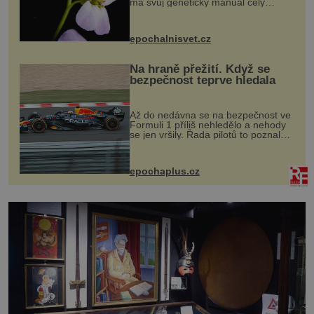
má svůj genetický manuál celý
dvakrát. Přesně to se občas v
přírodě stane – a podle nového
výzkumu to může být pro druhy
epochalnisvet.cz
vstupenka...
Na hraně přežití. Když se
bezpečnost teprve hledala
Až do nedávna se na bezpečnost ve
Formuli 1 příliš nehledělo a nehody
se jen vršily. Řada pilotů to poznala
na vlastní kůži, často s trvalými
následky nebo bohužel i ztrátou
života. Dnes nepochopiteln...
epochaplus.cz