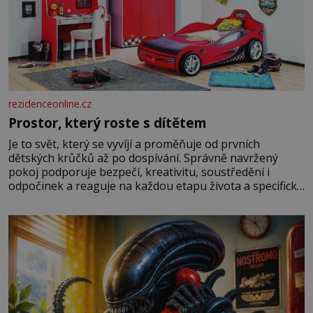
rezidenceonline.cz
Prostor, který roste s dítětem
Je to svět, který se vyvíjí a proměňuje od prvních
dětských krůčků až po dospívání. Správně navržený
pokoj podporuje bezpečí, kreativitu, soustředění i
odpočinek a reaguje na každou etapu života a specifické
potřeby dítěte. Pro nejmenší je klíčová jednoduchost,
měkkost a bezpečí, proto by pokoj miminka měl působit
především klidně a útulně. Předškolní věk je