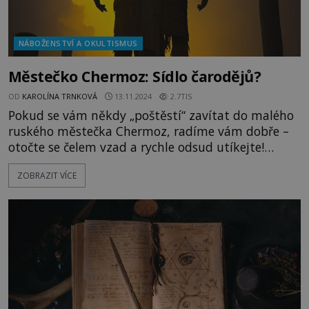
NÁBOŽENSTVÍ A OKULTISMUS
Městečko Chermoz: Sídlo čarodějů?
OD
KAROLÍNA TRNKOVÁ
13.11.2024
2.7TIS
Pokud se vám někdy „poštěstí“ zavítat do malého
ruského městečka Chermoz, radíme vám dobře –
otočte se čelem vzad a rychle odsud utíkejte!
Místní se zde týden co týden setkávají s různými
ZOBRAZIT VÍCE
podivnými úkazy, které zdravý rozum zkrátka
nebere. Navíc se zde až podezřele často ztrácejí
lidé. Čím to je? Ačkoli Chermoz, nacházející se
v Permském kraji na