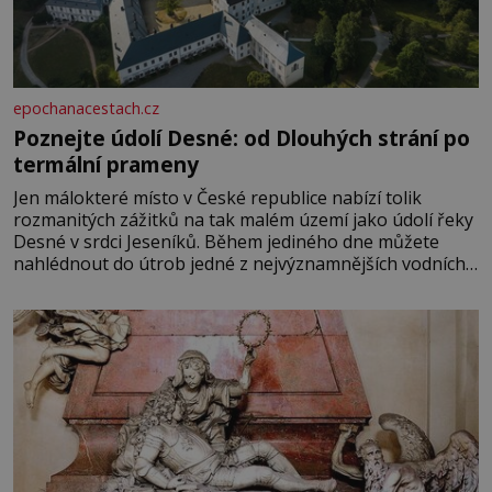
epochanacestach.cz
Poznejte údolí Desné: od Dlouhých strání po
termální prameny
Jen málokteré místo v České republice nabízí tolik
rozmanitých zážitků na tak malém území jako údolí řeky
Desné v srdci Jeseníků. Během jediného dne můžete
nahlédnout do útrob jedné z nejvýznamnějších vodních
elektráren v Evropě, vydat se na horské hřebeny, projet
se na koloběžce a den zakončit poznáváním památek ve
Velkých Losinách nebo v termálním