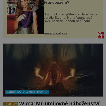
Francouzem?
Smutný konec příběhu? Herečka ze
seriálu Studna, Hana Vagnerová
(42), poslední dobou nepůsobí
nejšťastněji. Ačkoli časy její anorexie
jsou už dávno pryč a opět se pyšnila
ženskými křivkami, najednou s...
nasehvezdy.cz
NÁBOŽENSTVÍ A OKULTISMUS
Wicca: Mírumilovné náboženství,
PREMIUM