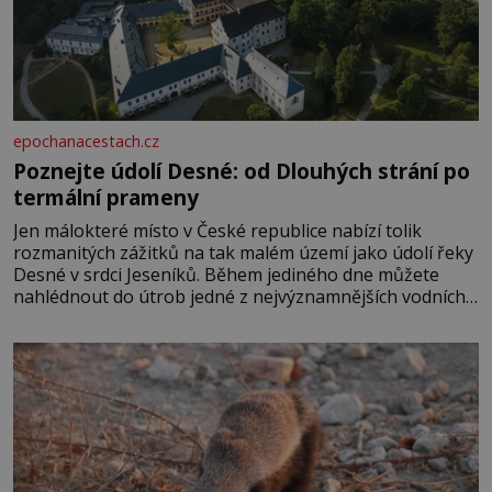
epochanacestach.cz
Poznejte údolí Desné: od Dlouhých strání po
termální prameny
Jen málokteré místo v České republice nabízí tolik
rozmanitých zážitků na tak malém území jako údolí řeky
Desné v srdci Jeseníků. Během jediného dne můžete
nahlédnout do útrob jedné z nejvýznamnějších vodních
elektráren v Evropě, vydat se na horské hřebeny, projet
se na koloběžce a den zakončit poznáváním památek ve
Velkých Losinách nebo v termálním