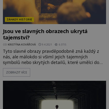
ZÁHADY HISTORIE
Jsou ve slavných obrazech ukrytá
tajemství?
OD
KRISTÝNA KOVÁŘOVÁ
9.4.2021
6.5TIS
Tyto slavné obrazy pravděpodobně zná každý z
nás, ale málokdo si všiml jejich tajemných
symbolů nebo skrytých detailů, které umělci do
děl záměrně zakomponovali. Dnes, o stovky let
ZOBRAZIT VÍCE
později, díky moderním technologiím, je mnoho z
těchto tajných zpráv poprvé objeveno a
objasněno. https://www.youtube.com/watch?
v=EGMsqJvZfVo&ab_channel=TopTrendingCZ