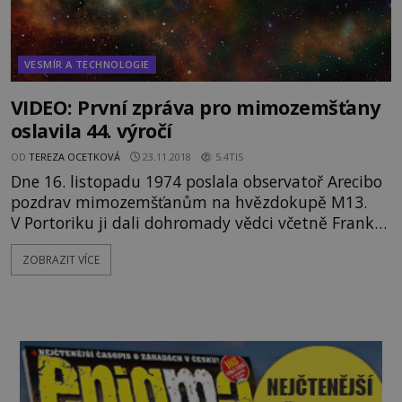
VESMÍR A TECHNOLOGIE
VIDEO: První zpráva pro mimozemšťany
oslavila 44. výročí
OD
TEREZA OCETKOVÁ
23.11.2018
5.4TIS
Dne 16. listopadu 1974 poslala observatoř Arecibo
pozdrav mimozemšťanům na hvězdokupě M13.
V Portoriku ji dali dohromady vědci včetně Franka
Drakea a Carla Sagana a obsahovala informace o
ZOBRAZIT VÍCE
Zemi, sluneční soustavě a lidské rase. Byla
rozdělena do sedmi sekcí a mezi daty byla mimo
jiné i čísla jedna až deset, atomová čísla několika
prvků, počet nukletidů v DNA, diagram sluneční
soustavy a grafi