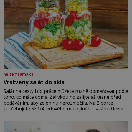
nejsemsama.cz
Vrstvený salát do skla
Salát na cesty i do práce můžete různě obměňovat podle
toho, co máte doma. Zálivkou ho zalijte až těsně před
podáváním, aby zeleninu nerozmočila. Na 2 porce
potřebujete: ✿ 1/4 ledového nebo jiného salátu (římský
salát, polníček…) ✿ 1 malá konzerva kukuřice ✿ ½
okurky ✿ 2 rajčata Zálivka: ✿ 4 lžíce olivového oleje ✿ 1
lžíci citronové šťávy ✿ ½ stroužku