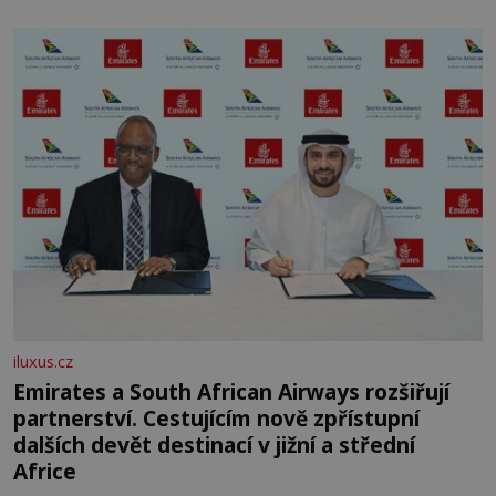
skromná, ale užitečná rostlina provází člověka už tisíce
let. Většina lidí vnímá rákos jen jako obyčejnou kulisu
letního koupání. Stačí se však podívat
iluxus.cz
Emirates a South African Airways rozšiřují
partnerství. Cestujícím nově zpřístupní
dalších devět destinací v jižní a střední
Africe