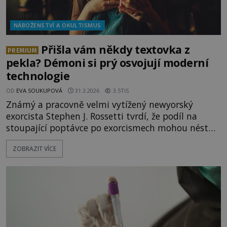
NÁBOŽENSTVÍ A OKULTISMUS
Přišla vám někdy textovka z
PREMIUM
pekla? Démoni si prý osvojují moderní
technologie
OD
EVA SOUKUPOVÁ
31.3.2026
3.5TIS
Známý a pracovně velmi vytížený newyorský
exorcista Stephen J. Rossetti tvrdí, že podíl na
stoupající poptávce po exorcismech mohou nést
moderní technologie, které se démoni naučili
ZOBRAZIT VÍCE
ovládat. Se svou obětí prý mohou komunikovat i
prostřednictvím mobilního telefonu. Jedné ženě,
která byla jako dítě svým otcem zasvěcena ďáblu,
prý posílali textovky. Životop