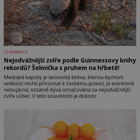
21stoleti.cz
Nejodvážnější zvíře podle Guinnessovy knihy
rekordů? Šelmička s pruhem na hřbetě!
Medojed kapský je lasicovitá šelma, kterou bychom
velikostí mohli přirovnat k českému jezevci. Je extrémně
nebojácná, ostatně bývá označována za nejodvážnější
zvíře vůbec. V této souvislosti je dokonc