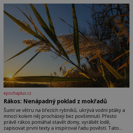
základní složky– sodík a chlór – jsou zásadní pro
správné hospodaření
epochaplus.cz
Rákos: Nenápadný poklad z mokřadů
Šumí ve větru na březích rybníků, ukrývá vodní ptáky a
mnozí kolem něj procházejí bez povšimnutí. Přesto
právě rákos pomáhal stavět domy, vyrábět lodě,
zapisovat první texty a inspiroval řadu pověstí. Tato