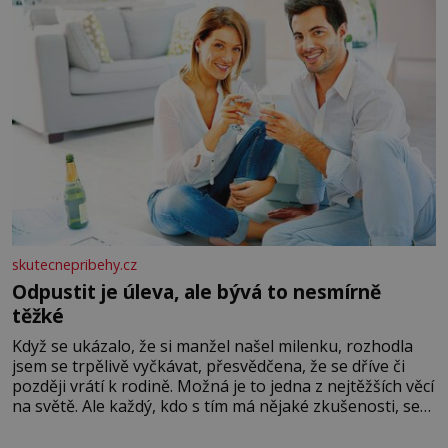
skutecnepribehy.cz
Odpustit je úleva, ale bývá to nesmírně
těžké
Když se ukázalo, že si manžel našel milenku, rozhodla
jsem se trpělivě vyčkávat, přesvědčena, že se dříve či
později vrátí k rodině. Možná je to jedna z nejtěžších věcí
na světě. Ale každý, kdo s tím má nějaké zkušenosti, se
zapřísahá, že pokud odpustíte, znatelně se vám uleví.
Když se ke mně doneslo, že si manžel pořídil milenku,