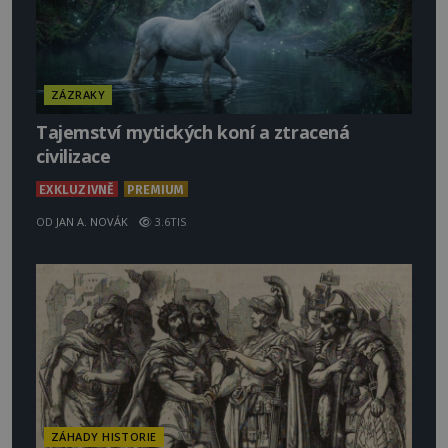
ZÁZRAKY
Tajemství mytických koní a ztracená
civilizace
EXKLUZIVNĚ
PREMIUM
OD
JAN A. NOVÁK
3.6TIS
ZÁHADY HISTORIE