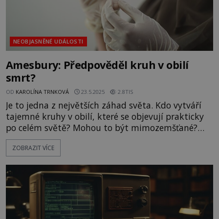
NEOBJASNĚNÉ UDÁLOSTI
Amesbury: Předpověděl kruh v obilí
smrt?
OD
KAROLÍNA TRNKOVÁ
23.5.2025
2.8TIS
Je to jedna z největších záhad světa. Kdo vytváří
tajemné kruhy v obilí, které se objevují prakticky
po celém světě? Mohou to být mimozemšťané?
Nebo jde o výtvory lidí? Anglické hrabství Wiltshire
ZOBRAZIT VÍCE
v jihozápadní Anglii se zdá být v posledních letech
epicentrem agrosymbolů neboli kruhů v obilí.
Může za to blízkost mystického Stonehenge, nebo
jen v okolí žijí umělci, kterým malířská plátna
nestačí? P