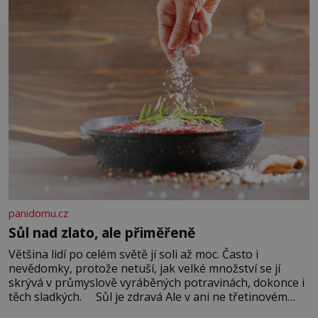
panidomu.cz
Sůl nad zlato, ale přiměřeně
Většina lidí po celém světě jí soli až moc. Často i
nevědomky, protože netuší, jak velké množství se jí
skrývá v průmyslově vyráběných potravinách, dokonce i
těch sladkých. Sůl je zdravá Ale v ani ne třetinovém
množství, než je pro většinu populace běžné. Její