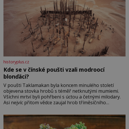
historyplus.cz
Kde se v čínské poušti vzali modroocí
blonďáci?
V poušti Taklamakan byla koncem minulého století
objevena stovka hrobů s téměř netknutými mumiemi.
Všichni mrtví byli pohřbeni s úctou a četnými milodary.
Asi nejvíc přitom vědce zaujal hrob tříměsíčního
chlapečka s modrou filcovou čapkou, z níž se draly
blonďaté vlásky. Fakt, že jsou těla dávných lidí nesmírně
dobře zachovalá, přičítají odborníci zdejším klimatickým
podmínkám. Sucho, prosolené písky a extrémně