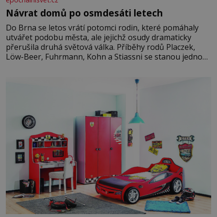
Návrat domů po osmdesáti letech
Do Brna se letos vrátí potomci rodin, které pomáhaly
utvářet podobu města, ale jejichž osudy dramaticky
přerušila druhá světová válka. Příběhy rodů Placzek,
Löw-Beer, Fuhrmann, Kohn a Stiassni se stanou jednou
z hlavních dramaturgických linií festivalu židovské
kultury ŠTETL FEST 2026. Některé návraty nejsou
jednoduché. Místa, která si člověk pamatuje z rodinných
vyprávění, už dávno