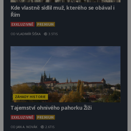
Kde vlastně sídlil muž, kterého se obával i
Řím
EXKLUZIVNĚ
PREMIUM
OD
VLADIMÍR ŠIŠKA
3.5TIS
ZÁHADY HISTORIE
Tajemství ohnivého pahorku Žiži
EXKLUZIVNĚ
PREMIUM
OD
JAN A. NOVÁK
2.6TIS