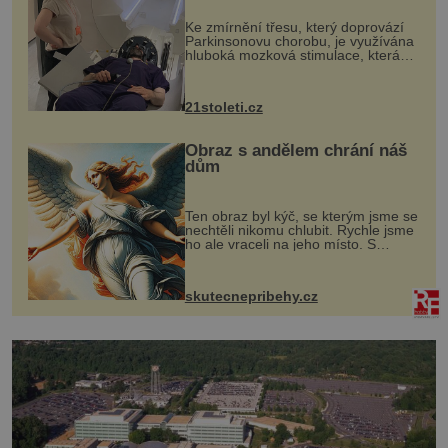
„helmy“
Ke zmírnění třesu, který doprovází
Parkinsonovu chorobu, je využívána
hluboká mozková stimulace, která
však vyžaduje vysoce invazivní
zákrok. Ultrazvuk zase není vhodný
k dostatečně přesnému zacílení ...
21stoleti.cz
Obraz s andělem chrání náš
dům
Ten obraz byl kýč, se kterým jsme se
nechtěli nikomu chlubit. Rychle jsme
ho ale vraceli na jeho místo. S
manželem Vaškem jsme si pořídili
chaloupku, takový domek na severu
Čech, kde jsme si naplánova...
skutecnepribehy.cz