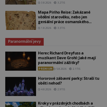
3.8.2026
3.2TIS
Mapa Piriho Reise: Zakázané
vědění starověku, nebo jen
geniální práce osmanského
admirála?
1.8.2026
3.3TIS
Paranormální jevy
Herec Richard Dreyfuss a
muzikant Dave Grohl: Jaké mají
paranormální zážitky?
PREMIUM
5.8.2026
2.1TIS
Hororové zábavní parky: Straší tu
oběti nehod?
4.8.2026
2.9TIS
Kroky v prázdných chodbách a