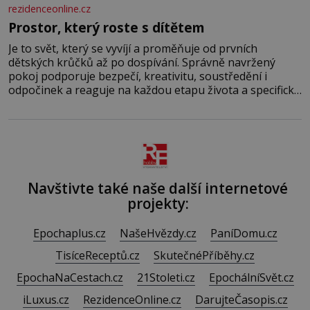
rezidenceonline.cz
Prostor, který roste s dítětem
Je to svět, který se vyvíjí a proměňuje od prvních
dětských krůčků až po dospívání. Správně navržený
pokoj podporuje bezpečí, kreativitu, soustředění i
odpočinek a reaguje na každou etapu života a specifické
potřeby dítěte. Pro nejmenší je klíčová jednoduchost,
měkkost a bezpečí, proto by pokoj miminka měl působit
především klidně a útulně. Předškolní věk je
Navštivte také naše další internetové
projekty:
Epochaplus.cz
NašeHvězdy.cz
PaníDomu.cz
TisíceReceptů.cz
SkutečnéPříběhy.cz
EpochaNaCestach.cz
21Stoleti.cz
EpochálníSvět.cz
iLuxus.cz
RezidenceOnline.cz
DarujteČasopis.cz