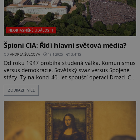
NEOBJASNĚNÉ UDÁLOSTI
Špioni CIA: Řídí hlavní světová média?
OD
ANDREA ŠULCOVÁ
19.1.2025
3.4TIS
Od roku 1947 probíhá studená válka. Komunismus
versus demokracie. Sovětský svaz versus Spojené
státy. Ty na konci 40. let spouští operaci Drozd. Co
je jejím cílem? Americká Ústřední zpravodajská
ZOBRAZIT VÍCE
služba CIA si má v této době začít zakupovat vliv
v zákulisí hlavních, převážně amerických médií, jež
mají dosah do celého světa! Která to jsou? Médií,
která má C