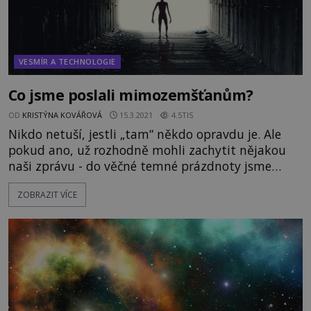
VESMÍR A TECHNOLOGIE
Co jsme poslali mimozemšťanům?
OD
KRISTÝNA KOVÁŘOVÁ
15.3.2021
4.5TIS
Nikdo netuší, jestli „tam“ někdo opravdu je. Ale
pokud ano, už rozhodně mohli zachytit nějakou
naši zprávu - do věčné temné prázdnoty jsme
zpráv vyslali už opravdu mnoho. Jsou to zprávy v
ZOBRAZIT VÍCE
podobě našich rádiových a televizních vln. Jenže –
zachytil to někdo? A jak zprávu četl?
https://www.youtube.com/watch?
v=NJ82zVwHAGA&ab_channel=BeWise