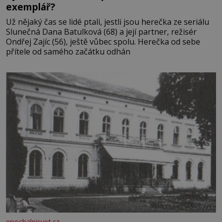
exemplář?
Už nějaký čas se lidé ptali, jestli jsou herečka ze seriálu
Slunečná Dana Batulková (68) a její partner, režisér
Ondřej Zajíc (56), ještě vůbec spolu. Herečka od sebe
přítele od samého začátku odhán
epochalnisvet.cz