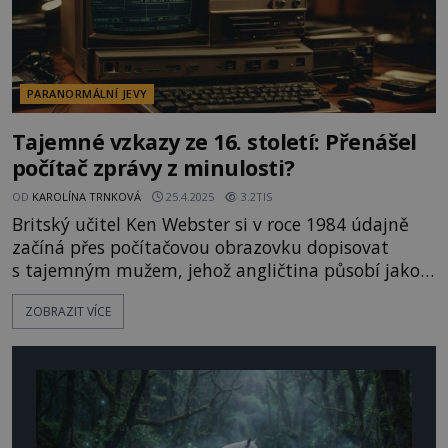
PARANORMÁLNÍ JEVY
Tajemné vzkazy ze 16. století: Přenášel
počítač zprávy z minulosti?
OD
KAROLÍNA TRNKOVÁ
25.4.2025
3.2TIS
Britský učitel Ken Webster si v roce 1984 údajně
začíná přes počítačovou obrazovku dopisovat
s tajemným mužem, jehož angličtina působí jako
z jiného století. Představí se jako Tomas Harden a
ZOBRAZIT VÍCE
tvrdí, že se zná s anglickým králem Jindřichem VIII.
Jde jen o žert, nebo Webster skutečně navázal
kontakt s mužem z minulosti? Učitel Ken Webster