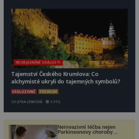
NEOBJASNĚNÉ UDÁLOSTI
Tajemství Českého Krumlova: Co
alchymisté ukryli do tajemných symbolů?
EXKLUZIVNĚ
PREMIUM
OD
JITKA LENKOVÁ
3.3TIS
Neinvazivní léčba nejen
Parkinsonovy choroby
pomocí ultrazvukové