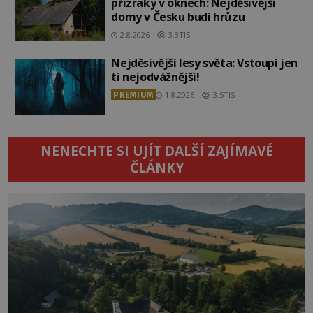
přízraky v oknech: Nejděsivější
domy v Česku budí hrůzu
2.8.2026
3.3TIS
Nejděsivější lesy světa: Vstoupí jen
ti nejodvážnější!
PREMIUM
1.8.2026
3.5TIS
NENECHTE SI UJÍT DALŠÍ ZAJÍMAVÉ
ČLÁNKY