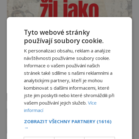
Tyto webové stránky
používají soubory cookie.
K personalizaci obsahu, reklam a analýze
návštěvnosti používáme soubory cookie.
Vesmír a technologie
Informace o vašem používání našich
stránek také sdílíme s našimi reklamními a
Podivné události roku 2023: Jsou
analytickými partnery, kteří je mohou
Američané v obležení UFO?
kombinovat s dalšími informacemi, které
PREMIUM
27.7.2026
3.5TIS
jste jim poskytli nebo které shromáždili při
vašem používání jejich služeb.
Více
Nad australským městem
informací
„tančila“ záhadná světla
ZOBRAZIT VŠECHNY PARTNERY
(1616)
PREMIUM
4.7.2026
3.4TIS
→