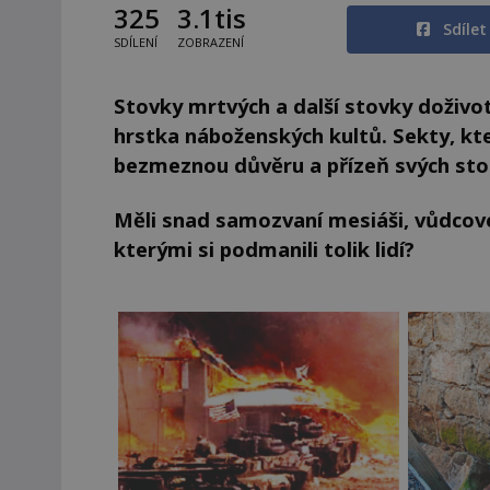
325
3.1tis
Sdíle
SDÍLENÍ
ZOBRAZENÍ
Stovky mrtvých a další stovky doži
hrstka náboženských kultů. Sekty, kter
bezmeznou důvěru a přízeň svých st
Měli snad samozvaní mesiáši, vůdcové
kterými si podmanili tolik lidí?