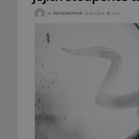
od
EVA SOUKUPOVÁ
30.9.2024
3.1tis