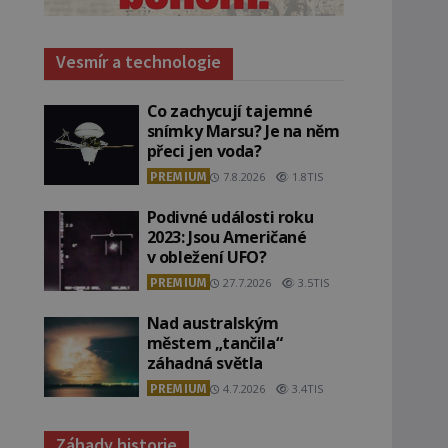
Vesmír a technologie
Co zachycují tajemné
snímky Marsu? Je na něm
přeci jen voda?
PREMIUM
7.8.2026
1.8TIS
Podivné události roku
2023: Jsou Američané
v obležení UFO?
PREMIUM
27.7.2026
3.5TIS
Nad australským
městem „tančila“
záhadná světla
PREMIUM
4.7.2026
3.4TIS
Záhady historie