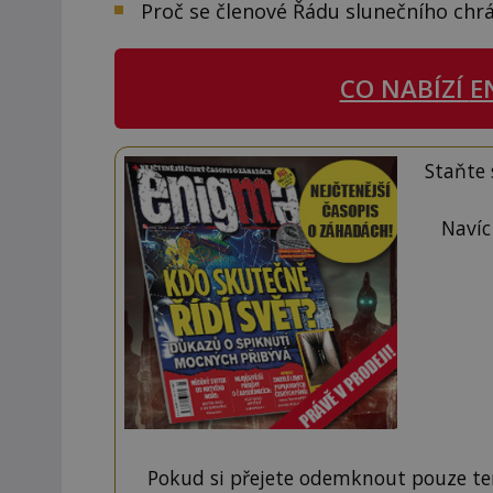
Proč se členové Řádu slunečního chr
CO NABÍZÍ
E
Staňte
Navíc
Pokud si přejete odemknout pouze ten