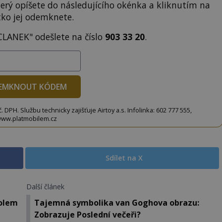
terý opíšete do následujícího okénka a kliknutím na
tko jej odemknete.
CLANEK" odešlete na číslo
903 33 20
.
EMKNOUT KÓDEM
DPH. Službu technicky zajišťuje Airtoy a.s. Infolinka: 602 777 555,
ww.platmobilem.cz
Sdílet na X
Další článek
bolem
Tajemná symbolika van Goghova obrazu:
Zobrazuje Poslední večeři?