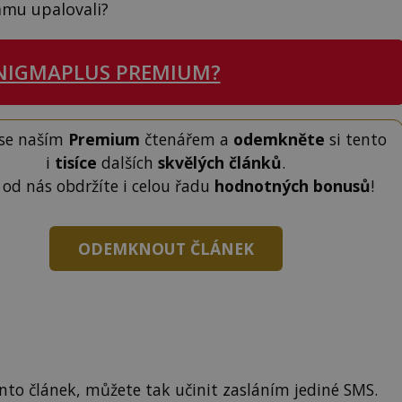
ámu upalovali?
NIGMAPLUS PREMIUM?
 se naším
Premium
čtenářem a
odemkněte
si tento
i
tisíce
dalších
skvělých článků
.
 od nás obdržíte i celou řadu
hodnotných bonusů
!
ODEMKNOUT ČLÁNEK
to článek, můžete tak učinit zasláním jediné SMS.