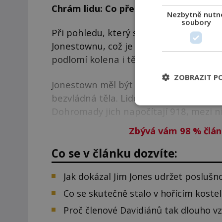
Chrám lidu: Co předcházelo největší 
Nezbytně nutn
soubory
Při pohledu, který se naskytne mužům 
Jonestownu, což je obří farma ukrytá 
podlomí kolena i těm nejotrlejším z nic
ZOBRAZIT P
Jonestown měl být ráj na Zemi, teď ale
bezvládná těla. Lidé různých ras, pohlav
Dohromady jich napočítají 918, mezi ni
Zbývá vám 98
%
člán
Co se v článku dozvíte:
Jak dokázal Jim Jones udržet poslušnos
Co se skutečně stalo v hořícím koste
Proč členové Davidiánů tak dlouho vz