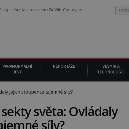
v texaském DeWitt County pořizuje video, na kterém před jeho vozem
PARANORMÁLNÍ
REPORTÁŽE
VESMÍR A
JEVY
TECHNOLOGIE
ly jejich stoupence tajemné síly?
sekty světa: Ovládaly
ajemné síly?