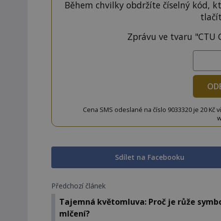
Během chvilky obdržíte číselný kód, k
tlačí
Zprávu ve tvaru "CTU 
OD
Cena SMS odeslané na číslo 9033320 je 20 Kč vč. 
w
Sdílet na Facebooku
Předchozí článek
Tajemná květomluva: Proč je růže sym
mlčení?