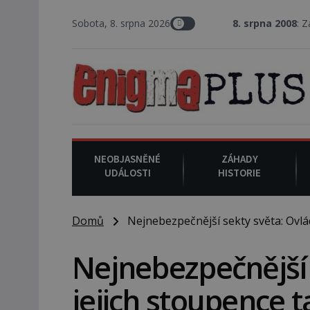
Sobota, 8. srpna 2026
8. srpna 2008
: Zástupce šerifa 
NEOBJASNĚNÉ
ZÁHADY
UDÁLOSTI
HISTORIE
Domů
Nejnebezpečnější sekty světa: Ovláda
Nejnebezpečnější 
jejich stoupence t