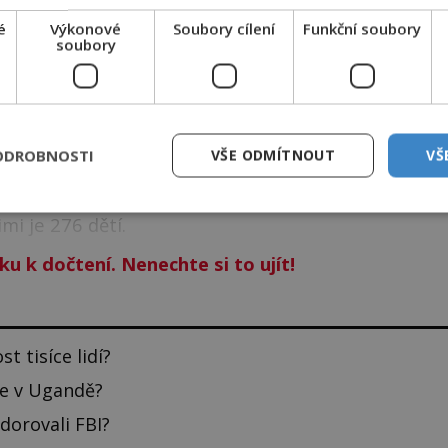
masové sebevraždě v dějinách?
é
Výkonové
Soubory cílení
Funkční soubory
soubory
zákona poté, co v listopadu 1978 vtrhnou do
v hluboké džungli jihoamerického státu Guayna, se
h.
ODROBNOSTI
VŠE ODMÍTNOUT
VŠ
 vypadá jako hotové peklo. Kam oko dohlédne, leží
í a stáří leží jeden vedle druhého, jsou mrtví.
mi je 276 dětí.
ku k dočtení. Nenechte si to ujít!
t tisíce lidí?
le v Ugandě?
dorovali FBI?