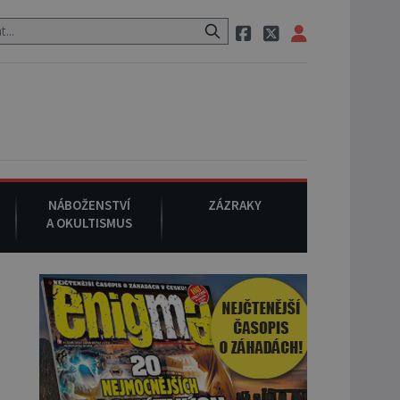
 po cestě utíká zvláštní psovitá šelma, údajně bájná čupakabra.
NÁBOŽENSTVÍ
ZÁZRAKY
A OKULTISMUS