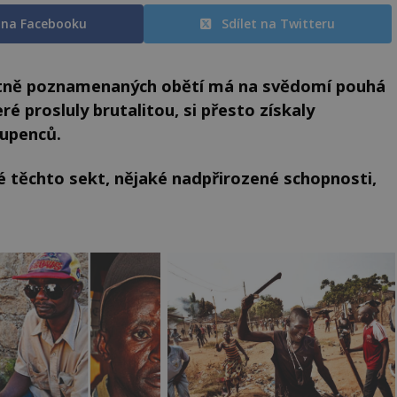
t na Facebooku
Sdílet na Twitteru
votně poznamenaných obětí má na svědomí pouhá
é prosluly brutalitou, si přesto získaly
oupenců.
 těchto sekt, nějaké nadpřirozené schopnosti,