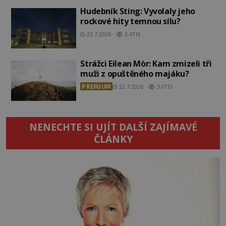
Hudebník Sting: Vyvolaly jeho
rockové hity temnou sílu?
23.7.2026
3.4TIS
Strážci Eilean Mòr: Kam zmizeli tři
muži z opuštěného majáku?
PREMIUM
22.7.2026
3.0TIS
NENECHTE SI UJÍT DALŠÍ ZAJÍMAVÉ
ČLÁNKY