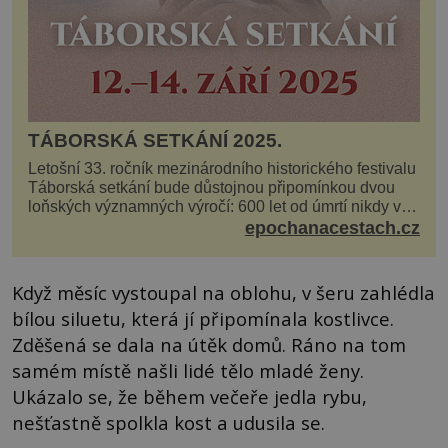
TÁBORSKÁ SETKÁNÍ 2025.
Letošní 33. ročník mezinárodního historického festivalu
Táborská setkání bude důstojnou připomínkou dvou
loňských významných výročí: 600 let od úmrtí nikdy v
poli neporaženého hejtmana Jana Žižky z Tr...
epochanacestach.cz
Když měsíc vystoupal na oblohu, v šeru zahlédla
bílou siluetu, která jí připomínala kostlivce.
Zděšená se dala na útěk domů. Ráno na tom
samém místě našli lidé tělo mladé ženy.
Ukázalo se, že během večeře jedla rybu,
nešťastně spolkla kost a udusila se.