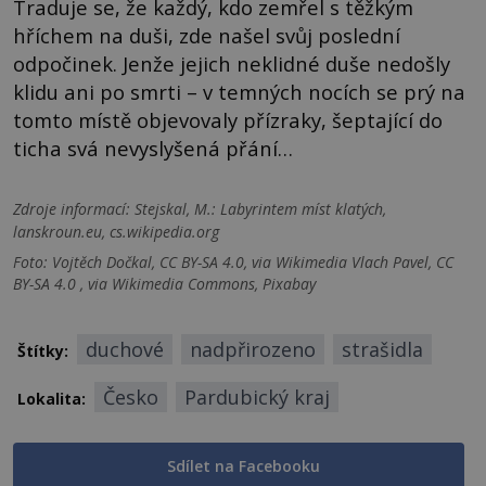
Traduje se, že každý, kdo zemřel s těžkým
hříchem na duši, zde našel svůj poslední
odpočinek. Jenže jejich neklidné duše nedošly
klidu ani po smrti – v temných nocích se prý na
tomto místě objevovaly přízraky, šeptající do
ticha svá nevyslyšená přání…
Zdroje informací:
Stejskal, M.: Labyrintem míst klatých,
lanskroun.eu, cs.wikipedia.org
Foto: Vojtěch Dočkal, CC BY-SA 4.0, via Wikimedia Vlach Pavel, CC
BY-SA 4.0 , via Wikimedia Commons, Pixabay
duchové
nadpřirozeno
strašidla
Štítky:
Česko
Pardubický kraj
Lokalita:
Sdílet na Facebooku