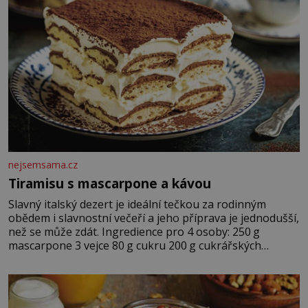
nejsemsama.cz
Tiramisu s mascarpone a kávou
Slavný italský dezert je ideální tečkou za rodinným
obědem i slavnostní večeří a jeho příprava je jednodušší,
než se může zdát. Ingredience pro 4 osoby: 250 g
mascarpone 3 vejce 80 g cukru 200 g cukrářských
piškotů 250 ml silné kávy 2 lžíce amaretta kakao na
posypání Postup: Oddělte žloutky od bílků. Žloutky
vyšlehejte s cukrem do světlé pěny a postupně do nich
vmíchejte mascarpone, aby vznikl hladký