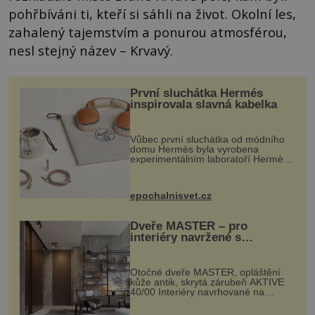
pohřbíváni ti, kteří si sáhli na život. Okolní les,
zahalený tajemstvím a ponurou atmosférou,
nesl stejný název – Krvavý.
První sluchátka Hermés
inspirovala slavná kabelka
Vůbec první sluchátka od módního
domu Hermès byla vyrobena
experimentálním laboratoří Hermès
Ateliers Horizons. Elegantní gadget
si vyžádal dva roky vývoje a chlubí
se ručně šitou hovězí kůží a
epochalnisvet.cz
kovový...
Dveře MASTER – pro
interiéry navržené s
rozumem i vášní!
Otočné dveře MASTER, opláštění
kůže antik, skrytá zárubeň AKTIVE
40/00 Interiéry navrhované na
zakázku často vyžadují atypické
rozměry nejen nábytku, ale i