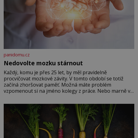
panidomu.cz
Nedovolte mozku stárnout
Každý, komu je přes 25 let, by měl pravidelně
procvičovat mozkové závity. V tomto období se totiž
začíná zhoršovat paměť. Možná máte problém
vzpomenout si na jméno kolegy z práce. Nebo marně v
paměti lovíte název knížky, kterou jste nedávno přečetli.
Je to opravdu tak, s věkem jako kdyby se paměť
rozhodla stávkovat. Cvičte