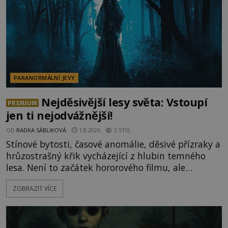
ud
PARANORMÁLNÍ JEVY
Nejděsivější lesy světa: Vstoupí
PREMIUM
jen ti nejodvážnější!
OD
RADKA SÁBLIKOVÁ
1.8.2026
3.5TIS
Stínové bytosti, časové anomálie, děsivé přízraky a
hrůzostrašný křik vycházející z hlubin temného
lesa. Není to začátek hororového filmu, ale
události, které popisují návštěvníci lesů, které jsou
ZOBRAZIT VÍCE
označovány jako nejděsivější na světě. Lidé bydlící
v jejich blízkosti se jim i za bílého dne obloukem
vyhýbají! Už jste o těchto lesích slyšeli? A odvážili
byste se je navštívit? [gallery ids="17