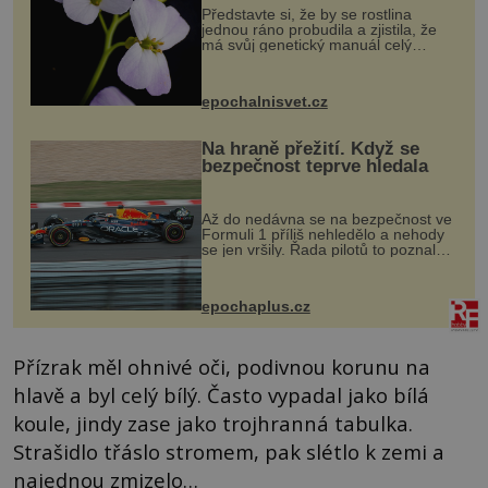
Představte si, že by se rostlina
jednou ráno probudila a zjistila, že
má svůj genetický manuál celý
dvakrát. Přesně to se občas v
přírodě stane – a podle nového
výzkumu to může být pro druhy
epochalnisvet.cz
vstupenka...
Na hraně přežití. Když se
bezpečnost teprve hledala
Až do nedávna se na bezpečnost ve
Formuli 1 příliš nehledělo a nehody
se jen vršily. Řada pilotů to poznala
na vlastní kůži, často s trvalými
následky nebo bohužel i ztrátou
života. Dnes nepochopiteln...
epochaplus.cz
Přízrak měl ohnivé oči, podivnou korunu na
hlavě a byl celý bílý. Často vypadal jako bílá
koule, jindy zase jako trojhranná tabulka.
Strašidlo třáslo stromem, pak slétlo k zemi a
najednou zmizelo…