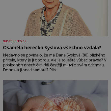
nasehvezdy.cz
Osamělá herečka Syslová všechno vzdala?
Nedávno se povídalo, že má Dana Syslová (80) blízkého
přítele, který je jí oporou. Ale je to ještě vůbec pravda? V
posledních dnech čím dál častěji mluví o svém odchodu.
Dohnala ji snad samota? Půs