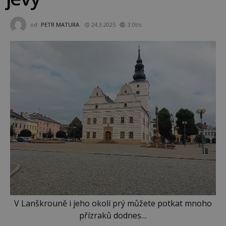
od
PETR MATURA
24.3.2025
3.0tis
V Lanškrouně i jeho okolí prý můžete potkat mnoho
přízraků dodnes…