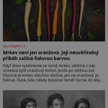
epochaplus.cz
Mrkev není jen oranžová. Její neuvěřitelný
příběh začíná fialovou barvou
Když dnes vytáhneme ze země mrkev, většina z nás
očekává sytě oranžový kořen. Jenže po většinu své
historie je mrkev všechno možné, jen ne oranžová. Je
fialová, žlutá, bílá, někdy dokonce téměř černá. Až díky
stovkám let pečlivého šlechtění se z ní stává zelenina,
bez které si českou zahradu ani nedokážeme představit.
Její příběh je