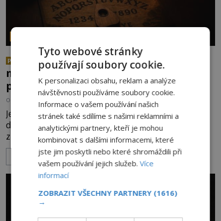
PARANORMÁLNÍ JEVY
Tyto webové stránky
Herec Richard Dreyfuss a
PREMIUM
používají soubory cookie.
muzikant Dave Grohl: Jaké mají
K personalizaci obsahu, reklam a analýze
paranormální zážitky?
návštěvnosti používáme soubory cookie.
OD
ANDREA ŠULCOVÁ
5.8.2026
2.6TIS
Informace o vašem používání našich
Je to jízda s větrem o závod. V roce 1982 americký
stránek také sdílíme s našimi reklamními a
drogově závislý herec Richard Dreyfuss (*1947)
analytickými partnery, kteří je mohou
ztratí poslední zbytky sebezáchovy a prohání se
kombinovat s dalšími informacemi, které
po silnicích ve svém mercedesu jako utržený ze
jste jim poskytli nebo které shromáždili při
ZOBRAZIT VÍCE
řetězu. Vše vyvrcholí katastrofou, když to Dreyfuss
vašem používání jejich služeb.
Více
napálí v plné rychlosti do stromu! Policie ve vraku
informací
následně nalezne schovaný kokain. Tímto
momentem se slavnému
ZOBRAZIT VŠECHNY PARTNERY
(1616)
→