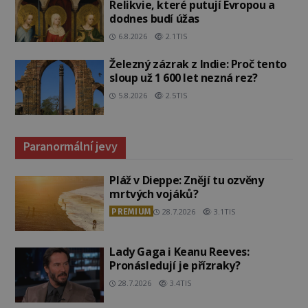
Relikvie, které putují Evropou a
dodnes budí úžas
6.8.2026
2.1TIS
Železný zázrak z Indie: Proč tento
sloup už 1 600 let nezná rez?
5.8.2026
2.5TIS
Paranormální jevy
Pláž v Dieppe: Znějí tu ozvěny
mrtvých vojáků?
PREMIUM
28.7.2026
3.1TIS
Lady Gaga i Keanu Reeves:
Pronásledují je přízraky?
28.7.2026
3.4TIS