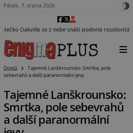
Pátek, 7. srpna 2026
 nebe snáší podivná rosolovitá látka neznámého pův
Domů
Tajemné Lanškrounsko: Smrtka, pole
sebevrahů a další paranormální jevy
Tajemné Lanškrounsko:
Smrtka, pole sebevrahů
a další paranormální
jevy