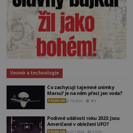
Vesmír a technologie
Co zachycují tajemné snímky
Marsu? Je na něm přeci jen voda?
PREMIUM
7.8.2026
494
Podivné události roku 2023: Jsou
Američané v obležení UFO?
PREMIUM
27.7.2026
3.5TIS