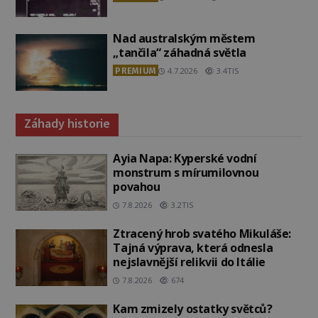
Nad australským městem
„tančila“ záhadná světla
PREMIUM
4.7.2026
3.4TIS
Záhady historie
Ayia Napa: Kyperské vodní
monstrum s mírumilovnou
povahou
7.8.2026
3.2TIS
Ztracený hrob svatého Mikuláše:
Tajná výprava, která odnesla
nejslavnější relikvii do Itálie
7.8.2026
674
Kam zmizely ostatky světců?