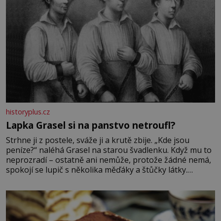
historyplus.cz
Lapka Grasel si na panstvo netroufl?
Strhne ji z postele, sváže ji a krutě zbije. „Kde jsou
peníze?“ naléhá Grasel na starou švadlenku. Když mu to
neprozradí – ostatně ani nemůže, protože žádné nemá,
spokojí se lupič s několika měďáky a štůčky látky.
Zraněná žena pár dní nato umírá. Je to muž nebývale
krutý. Jeho činy budí hrůzu ještě dlouho po jeho smrti