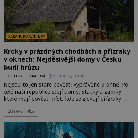
PARANORMÁLNÍ JEVY
Kroky v prázdných chodbách a přízraky
v oknech: Nejděsivější domy v Česku
budí hrůzu
OD
HELENA STEJSKALOVÁ
2.8.2026
3.3TIS
Nejsou to jen staré pověsti vyprávěné u ohně. Po
celé naší republice stojí domy, statky a zámky,
které mají pověst míst, kde se zjevují přízraky,
ozývají nevysvětlitelné zvuky nebo se dějí podivné
ZOBRAZIT VÍCE
jevy. Zatímco historici většinou hledají racionální
vysvětlení, záhadologové upozorňují, že některé
lokality vykazují nápadně podobná svědectví po
celé generace. A právě tato opakující se svědectví