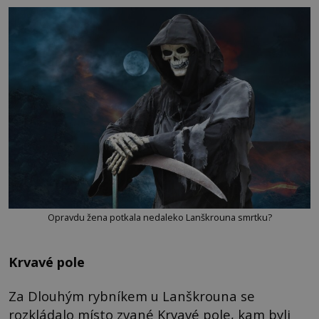
Opravdu žena potkala nedaleko Lanškrouna smrtku?
Krvavé pole
Za Dlouhým rybníkem u Lanškrouna se
rozkládalo místo zvané Krvavé pole, kam byli