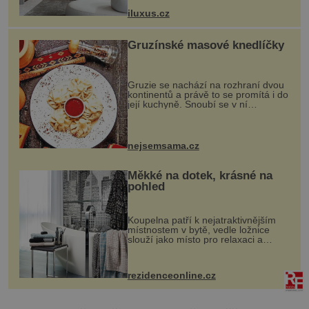
otvorových prvků. Technické zázemí
iluxus.cz
dnes umož...
Gruzínské masové knedlíčky
Gruzie se nachází na rozhraní dvou
kontinentů a právě to se promítá i do
její kuchyně. Snoubí se v ní
evropské a asijské chutě a díky tomu
vznikají rozmanité a chuťově bohaté
pokrmy, které rozhodně st...
nejsemsama.cz
Měkké na dotek, krásné na
pohled
Koupelna patří k nejatraktivnějším
místnostem v bytě, vedle ložnice
slouží jako místo pro relaxaci a
odpočinek. Koupelnový textil –
ručníky, osušky a koberečky –
mohou jako mávnutím kouzelného
rezidenceonline.cz
proutku...