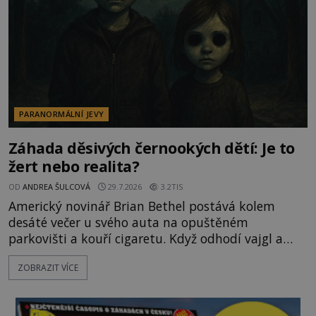
PARANORMÁLNÍ JEVY
Záhada děsivých černookých dětí: Je to
žert nebo realita?
OD
ANDREA ŠULCOVÁ
29.7.2026
3.2TIS
Americký novinář Brian Bethel postává kolem
desáté večer u svého auta na opuštěném
parkovišti a kouří cigaretu. Když odhodí vajgl a
chystá se nastoupit do auta, přijdou k němu dva
ZOBRAZIT VÍCE
mladí chlapci, kterým může být okolo 14 let.
„Pane, byl byste tak laskav a svezl nás domů? Je to
pouhých několik minut od tohoto parkoviště,“