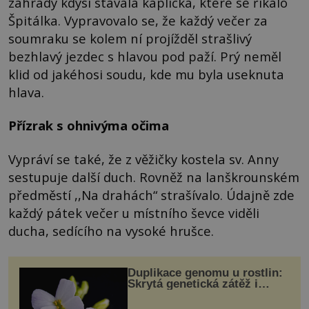
zahrady kdysi stávala kaplička, které se říkalo
Špitálka. Vypravovalo se, že každý večer za
soumraku se kolem ní projížděl strašlivý
bezhlavý jezdec s hlavou pod paží. Prý neměl
klid od jakéhosi soudu, kde mu byla useknuta
hlava.
Přízrak s ohnivýma očima
Vypráví se také, že z věžičky kostela sv. Anny
sestupuje další duch. Rovněž na lanškrounském
předměstí ,,Na drahách“ strašívalo. Údajně zde
každý pátek večer u místního ševce viděli
ducha, sedícího na vysoké hrušce.
Duplikace genomu u rostlin:
Skrytá genetická zátěž i
evoluční výhoda