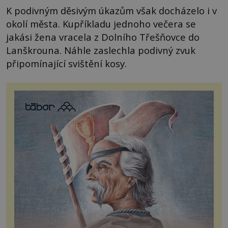
K podivným děsivým úkazům však docházelo i v
okolí města. Kupříkladu jednoho večera se
jakási žena vracela z Dolního Třešňovce do
Lanškrouna. Náhle zaslechla podivný zvuk
připomínající svištění kosy.