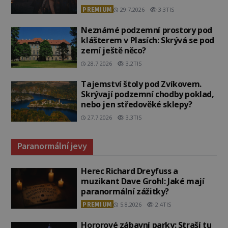
PREMIUM
29.7.2026
3.3TIS
Neznámé podzemní prostory pod
klášterem v Plasích: Skrývá se pod
zemí ještě něco?
28.7.2026
3.2TIS
Tajemství štoly pod Zvíkovem.
Skrývají podzemní chodby poklad,
nebo jen středověké sklepy?
27.7.2026
3.3TIS
Paranormální jevy
Herec Richard Dreyfuss a
muzikant Dave Grohl: Jaké mají
paranormální zážitky?
PREMIUM
5.8.2026
2.4TIS
Hororové zábavní parky: Straší tu