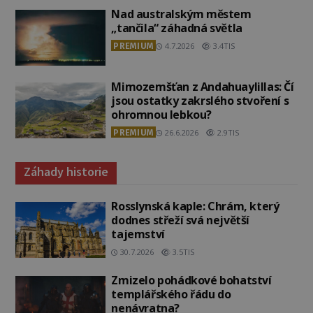
Nad australským městem
„tančila“ záhadná světla
PREMIUM
4.7.2026
3.4TIS
Mimozemšťan z Andahuaylillas: Čí
jsou ostatky zakrslého stvoření s
ohromnou lebkou?
PREMIUM
26.6.2026
2.9TIS
Záhady historie
Rosslynská kaple: Chrám, který
dodnes střeží svá největší
tajemství
30.7.2026
3.5TIS
Zmizelo pohádkové bohatství
templářského řádu do
nenávratna?