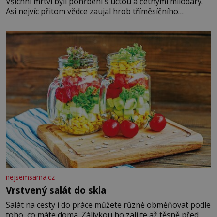
Všichni mrtví byli pohřbeni s úctou a četnými milodary.
Asi nejvíc přitom vědce zaujal hrob tříměsíčního
chlapečka s modrou filcovou čapkou, z níž se draly
blonďaté vlásky. Fakt, že jsou těla dávných lidí nesmírně
dobře zachovalá, přičítají odborníci zdejším klimatickým
podmínkám. Sucho, prosolené písky a extrémně
nejsemsama.cz
Vrstvený salát do skla
Salát na cesty i do práce můžete různě obměňovat podle
toho, co máte doma. Zálivkou ho zalijte až těsně před