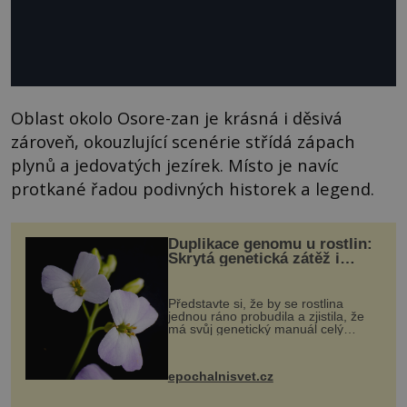
Oblast okolo Osore-zan je krásná i děsivá
zároveň, okouzlující scenérie střídá zápach
plynů a jedovatých jezírek. Místo je navíc
protkané řadou podivných historek a legend.
Duplikace genomu u rostlin:
Skrytá genetická zátěž i
evoluční výhoda
Představte si, že by se rostlina
jednou ráno probudila a zjistila, že
má svůj genetický manuál celý
dvakrát. Přesně to se občas v
přírodě stane – a podle nového
výzkumu to může být pro druhy
epochalnisvet.cz
vstupenka...