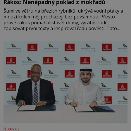
Rákos: Nenápadný poklad z mokřadů
Šumí ve větru na březích rybníků, ukrývá vodní ptáky a
mnozí kolem něj procházejí bez povšimnutí. Přesto
právě rákos pomáhal stavět domy, vyrábět lodě,
zapisovat první texty a inspiroval řadu pověstí. Tato
skromná, ale užitečná rostlina provází člověka už tisíce
let. Většina lidí vnímá rákos jen jako obyčejnou kulisu
letního koupání. Stačí se však podívat
iluxus.cz