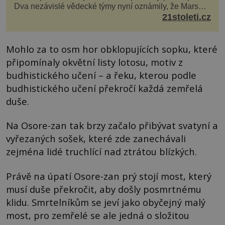
Dva nezávislé vědecké týmy nyní oznámily, že Mars
má nejen plášť plný trosek z dávných impaktů,...
21stoleti.cz
Mohlo za to osm hor obklopujících sopku, které
připomínaly okvětní listy lotosu, motiv z
budhistického učení – a řeku, kterou podle
budhistického učení překročí každá zemřelá
duše.
Na Osore-zan tak brzy začalo přibývat svatyní a
vyřezaných sošek, které zde zanechávali
zejména lidé truchlící nad ztrátou blízkých.
Právě na úpatí Osore-zan prý stojí most, který
musí duše překročit, aby došly posmrtnému
klidu. Smrtelníkům se jeví jako obyčejný malý
most, pro zemřelé se ale jedná o složitou