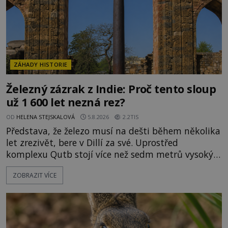
ZÁHADY HISTORIE
Železný zázrak z Indie: Proč tento sloup
už 1 600 let nezná rez?
OD
HELENA STEJSKALOVÁ
5.8.2026
2.2TIS
Představa, že železo musí na dešti během několika
let zrezivět, bere v Dillí za své. Uprostřed
komplexu Qutb stojí více než sedm metrů vysoký
železný sloup, který už přibližně 1 600 let odolává
ZOBRAZIT VÍCE
počasí s jen nepatrnými stopami koroze. Jeho
mimořádná trvanlivost dlouho živí legendy o
ztracených technologiích či tajemných
materiálech. Moderní metalurgie však ukazuje, že
skutečné vysvětlení je ješt