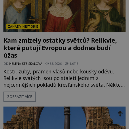
ZÁHADY HISTORIE
Kam zmizely ostatky světců? Relikvie,
které putují Evropou a dodnes budí
úžas
OD
HELENA STEJSKALOVÁ
6.8.2026
1.6TIS
Kosti, zuby, pramen vlasů nebo kousky oděvu.
Relikvie svatých jsou po staletí jedním z
nejcennějších pokladů křesťanského světa. Některé
mají pečlivě doloženou historii, jiné provází
ZOBRAZIT VÍCE
záhady, krádeže i nečekané objevy. Jejich osudy
připomínají dobrodružné romány, přesto se opírají
o skutečné historické události. Ve středověké
Evropě mají relikvie mimořádnou hodnotu. Nejsou
jen předmětem úcty