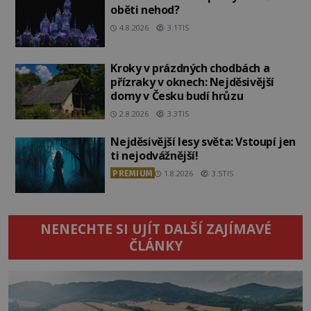
oběti nehod?
4.8.2026
3.1TIS
Kroky v prázdných chodbách a
přízraky v oknech: Nejděsivější
domy v Česku budí hrůzu
2.8.2026
3.3TIS
Nejděsivější lesy světa: Vstoupí jen
ti nejodvážnější!
PREMIUM
1.8.2026
3.5TIS
NENECHTE SI UJÍT DALŠÍ ZAJÍMAVÉ
ČLÁNKY