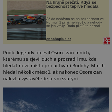
Na hraně přežití. Když se
bezpečnost teprve hledala
Až do nedávna se na bezpečnost ve
Formuli 1 příliš nehledělo a nehody
se jen vršily. Řada pilotů to poznala
na vlastní kůži, často s trvalými
následky nebo bohužel i ztrátou
života. Dnes nepochopiteln...
epochaplus.cz
Podle legendy objevil Osore-zan mnich,
kterému se zjevil duch a prozradil mu, kde
hledat nové místo pro uctívání Buddhy. Mnich
hledal několik měsíců, až nakonec Osore-zan
nalezl a vystavěl zde první svatyni.