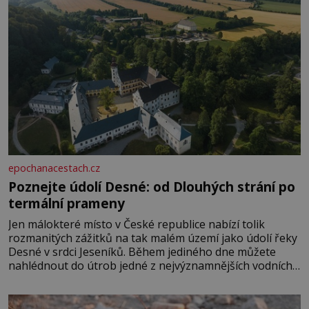
epochanacestach.cz
Poznejte údolí Desné: od Dlouhých strání po
termální prameny
Jen málokteré místo v České republice nabízí tolik
rozmanitých zážitků na tak malém území jako údolí řeky
Desné v srdci Jeseníků. Během jediného dne můžete
nahlédnout do útrob jedné z nejvýznamnějších vodních
elektráren v Evropě, vydat se na horské hřebeny, projet
se na koloběžce a den zakončit poznáváním památek ve
Velkých Losinách nebo v termálním