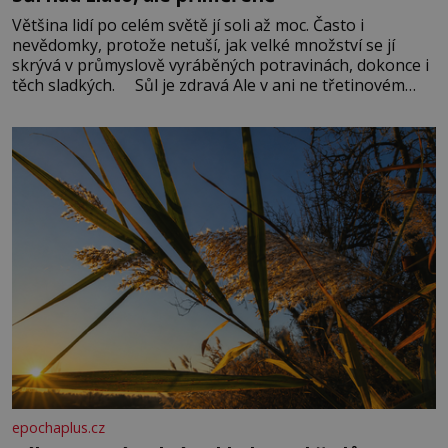
Většina lidí po celém světě jí soli až moc. Často i
nevědomky, protože netuší, jak velké množství se jí
skrývá v průmyslově vyráběných potravinách, dokonce i
těch sladkých. Sůl je zdravá Ale v ani ne třetinovém
množství, než je pro většinu populace běžné. Její
základní složky– sodík a chlór – jsou zásadní pro
správné hospodaření
epochaplus.cz