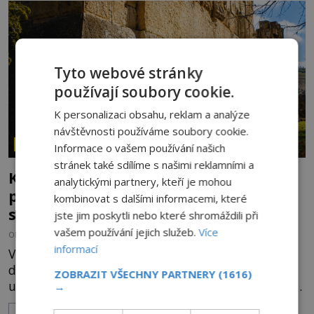
ní vidí důkaz ztracené civilizace nebo dokonce
znalost Antarktidy dávno před jejím objevením.
Jiní tvrdí,
Tyto webové stránky
používají soubory cookie.
K personalizaci obsahu, reklam a analýze
návštěvnosti používáme soubory cookie.
ZÁHADY HISTORIE
Informace o vašem používání našich
stránek také sdílíme s našimi reklamními a
Kamenní giganti z Baalbeku: Jak se
analytickými partnery, kteří je mohou
podařilo přesunout bloky o hmotnosti
kombinovat s dalšími informacemi, které
stovek tun?
jste jim poskytli nebo které shromáždili při
vašem používání jejich služeb.
Více
OD
HELENA STEJSKALOVÁ
31.7.2026
3.3TIS
informací
V libanonském údolí Bikáa stojí místo, které
dodnes vyvolává úžas i otázky. Starověký Baalbek
ZOBRAZIT VŠECHNY PARTNERY
(1616)
ukrývá základy chrámového komplexu, v nichž leží
→
kameny tak obrovské, že se zdá téměř nemožné je