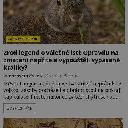
ZÁHADY HISTORIE
Zrod legend o válečné lsti: Opravdu na
zmatení nepřítele vypouštěli vypasené
králíky?
OD
HELENA STEJSKALOVÁ
3.8.2026
3.3TIS
Město Langenau obléhá ve 14. století nepřátelské
vojsko, zásoby docházejí a obránci stojí na pokraji
kapitulace. Přesto nakonec zvítězí chytrost nad
hrubou silou. Podle staré německé legendy vypustí
ZOBRAZIT VÍCE
obyvatelé za hradby dobře živeného králíka, aby
nepřítele přesvědčili, že uvnitř města je jídla stále
dost. Čas pracuje pro obléhatele. Ve městě ubývají