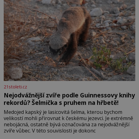
21stoleti.cz
Nejodvážnější zvíře podle Guinnessovy knihy
rekordů? Šelmička s pruhem na hřbetě!
Medojed kapský je lasicovitá šelma, kterou bychom
velikostí mohli přirovnat k českému jezevci. Je extrémně
nebojácná, ostatně bývá označována za nejodvážnější
zvíře vůbec. V této souvislosti je dokonc