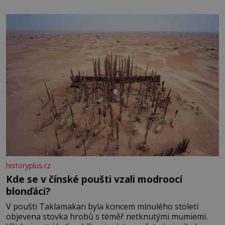
historyplus.cz
Kde se v čínské poušti vzali modroocí
blonďáci?
V poušti Taklamakan byla koncem minulého století
objevena stovka hrobů s téměř netknutými mumiemi.