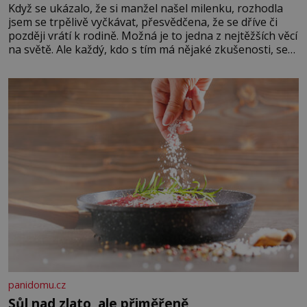
Když se ukázalo, že si manžel našel milenku, rozhodla
jsem se trpělivě vyčkávat, přesvědčena, že se dříve či
později vrátí k rodině. Možná je to jedna z nejtěžších věcí
na světě. Ale každý, kdo s tím má nějaké zkušenosti, se
zapřísahá, že pokud odpustíte, znatelně se vám uleví.
Když se ke mně doneslo, že si manžel pořídil milenku,
panidomu.cz
Sůl nad zlato, ale přiměřeně