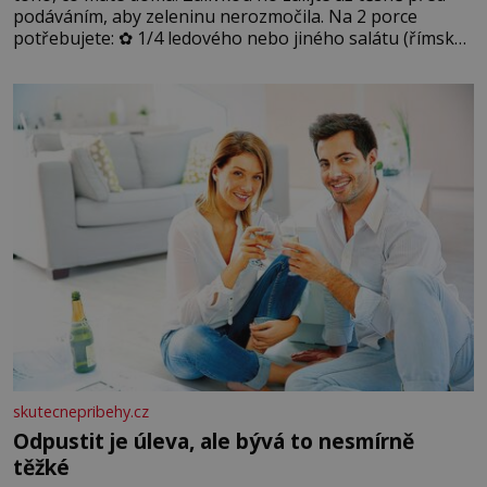
podáváním, aby zeleninu nerozmočila. Na 2 porce
potřebujete: ✿ 1/4 ledového nebo jiného salátu (římský
salát, polníček…) ✿ 1 malá konzerva kukuřice ✿ ½
okurky ✿ 2 rajčata Zálivka: ✿ 4 lžíce olivového oleje ✿ 1
lžíci citronové šťávy ✿ ½ stroužku
skutecnepribehy.cz
Odpustit je úleva, ale bývá to nesmírně
těžké