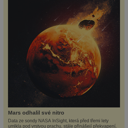
Mars odhalil své nitro
Data ze sondy NASA InSight, která před třemi lety
umlkla pod vrstvou prachu, stále přinášejí překvapení.