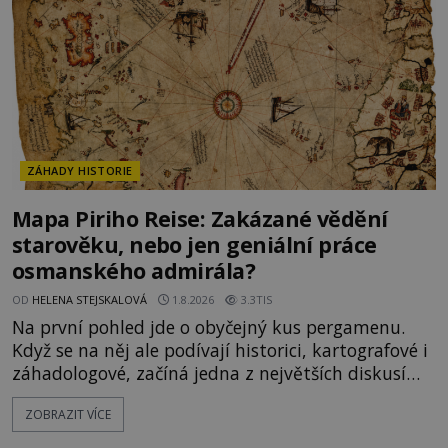
zásoby a každý den znamená další porci strádá
ZÁHADY HISTORIE
Mapa Piriho Reise: Zakázané vědění
starověku, nebo jen geniální práce
osmanského admirála?
OD
HELENA STEJSKALOVÁ
1.8.2026
3.3TIS
Na první pohled jde o obyčejný kus pergamenu.
Když se na něj ale podívají historici, kartografové i
záhadologové, začíná jedna z největších diskusí
moderní historie. Osmanský admirál Piri Reis roku
ZOBRAZIT VÍCE
1513 kreslí mapu světa, která překvapuje
přesností pobřeží Afriky a Jižní Ameriky. Někteří v