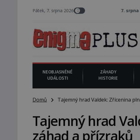
Pátek, 7. srpna 2026
7. srpna 1994
: Na ameri
NEOBJASNĚNÉ
ZÁHADY
UDÁLOSTI
HISTORIE
Domů
Tajemný hrad Valdek: Zřícenina pln
Tajemný hrad Vald
záhad a přízraků