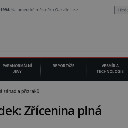
cké městečko Oakville se z nebe snáší podivná rosolovitá látka n
PARANORMÁLNÍ
REPORTÁŽE
VESMÍR A
JEVY
TECHNOLOGIE
á záhad a přízraků
ek: Zřícenina plná