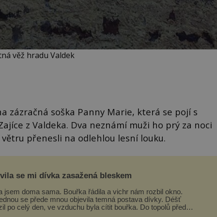
ná věž hradu Valdek
na zázračná soška Panny Marie, která se pojí s
ajíce z Valdeka. Dva neznámí muži ho prý za noci
 větru přenesli na odlehlou lesní louku.
evila se mi dívka zasažená bleskem
a jsem doma sama. Bouřka řádila a vichr nám rozbil okno.
ednou se přede mnou objevila temná postava dívky. Déšť
zil po celý den, ve vzduchu byla cítit bouřka. Do topolů před
em se opřel ví...