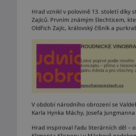
Hrad vznikl v polovině 13. století díky
Zajíců. Prvním známým šlechticem, který
Oldřich Zajíc, královský číšník a purkra
ROUDNICKÉ VINOBRA
Letos poprvé podle nového
konceptu – přímo v histori
jádru města a pro všechny 
zdarma. Hlavní program se
odehraje na Karlově a Hus
náměstí. Návštěvníci se m
epochanacestach.cz
těšit na víno, burčák, pes...
V období národního obrození se Valdek
Karla Hynka Máchy, Josefa Jungmanna
Hrad inspiroval řadu literárních děl – 
Klimenta Klicpery i v Máchově nedok