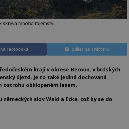
k skrývá mnoho tajemství.
t na Facebooku
Sdílet na Twitteru
ředočeském kraji v okrese Beroun, v brdských
enský újezd. Je to také jediná dochovaná
kém ostrohu obklopeném lesem.
 německých slov Wald a Ecke, což by se do