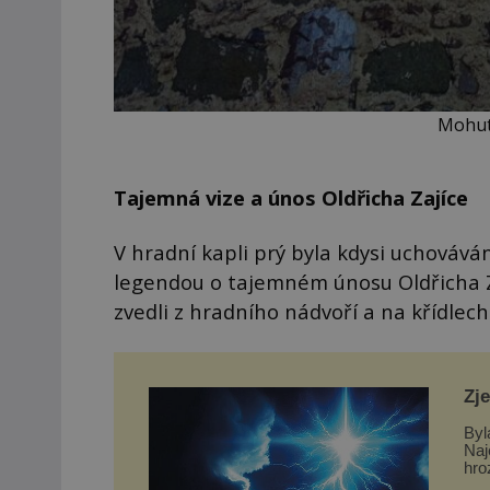
Mohut
Tajemná vize a únos Oldřicha Zajíce
V hradní kapli prý byla kdysi uchovává
legendou o tajemném únosu Oldřicha Z
zvedli z hradního nádvoří a na křídlech
Zj
Byl
Naj
hro
dom