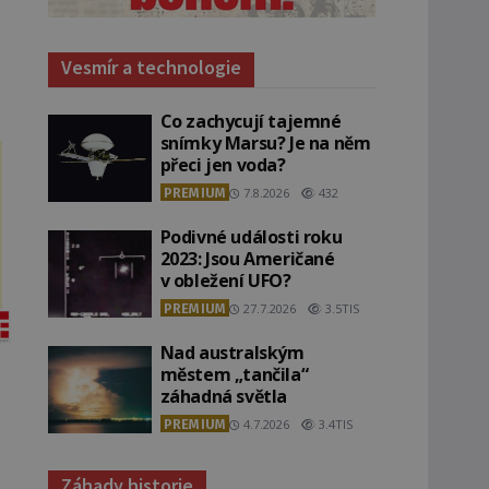
Vesmír a technologie
Co zachycují tajemné
snímky Marsu? Je na něm
přeci jen voda?
PREMIUM
7.8.2026
432
Podivné události roku
2023: Jsou Američané
v obležení UFO?
PREMIUM
27.7.2026
3.5TIS
Nad australským
městem „tančila“
záhadná světla
PREMIUM
4.7.2026
3.4TIS
Záhady historie