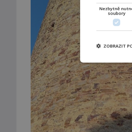
Nezbytně nutn
soubory
ZOBRAZIT P