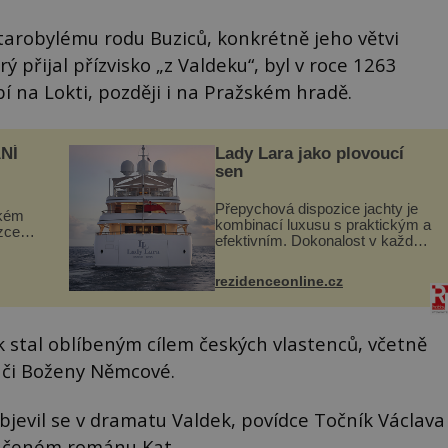
 starobylému rodu Buziců, konkrétně jeho větvi
 přijal přízvisko „z Valdeku“, byl v roce 1263
bí na Lokti, později i na Pražském hradě.
NÍ
Lady Lara jako plovoucí
sen
Přepychová dispozice jachty je
ckém
kombinací luxusu s praktickým a
zcela
efektivním. Dokonalost v každém
detailu představuje značka Fendi
ově
Casa, kterou byly vybaveny její
ohou
rezidenceonline.cz
paluby. Monacký přístav nabízí
každoročn...
 stal oblíbeným cílem českých vlastenců, včetně
 či Boženy Němcové.
objevil se v dramatu Valdek, povídce Točník Václava
ončeném románu Kat.