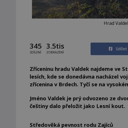
Hrad Valde
345
3.5tis
Sdíle
SDÍLENÍ
ZOBRAZENÍ
Zříceninu hradu Valdek najdeme ve St
lesích, kde se donedávna nacházel voj
zřícenina v Brdech. Tyčí se na vyso
Jméno Valdek je prý odvozeno ze dvou
češtiny dalo přeložit jako Lesní kout.
Středověká pevnost rodu Zajíců