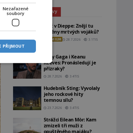
Nezařazené
Paranormální jevy
soubory
Pláž v Dieppe: Znějí tu
ozvěny mrtvých vojáků?
PREMIUM
28.7.2026
3.1TIS
E PŘIJMOUT
Lady Gaga i Keanu
Reeves: Pronásledují je
přízraky?
28.7.2026
3.4TIS
Hudebník Sting: Vyvolaly
jeho rockové hity
temnou sílu?
23.7.2026
3.4TIS
Strážci Eilean Mòr: Kam
zmizeli tři muži z
opuštěného majáku?