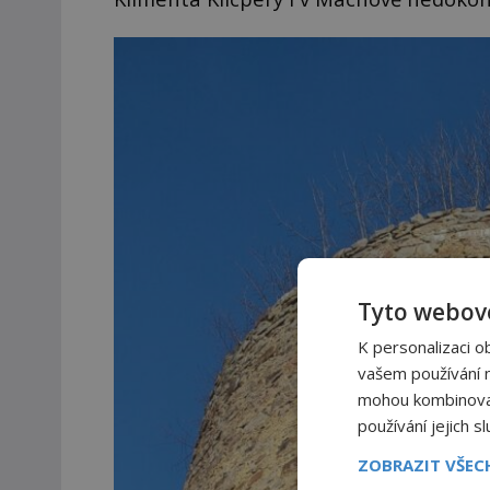
Tyto webové
K personalizaci o
vašem používání na
mohou kombinovat 
používání jejich s
ZOBRAZIT VŠE