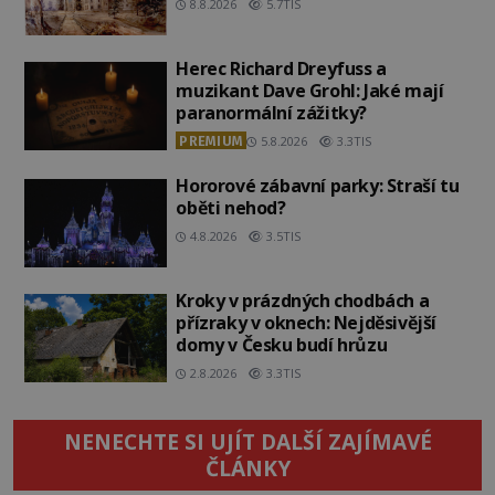
8.8.2026
5.7TIS
Herec Richard Dreyfuss a
muzikant Dave Grohl: Jaké mají
paranormální zážitky?
PREMIUM
5.8.2026
3.3TIS
Hororové zábavní parky: Straší tu
oběti nehod?
4.8.2026
3.5TIS
Kroky v prázdných chodbách a
přízraky v oknech: Nejděsivější
domy v Česku budí hrůzu
2.8.2026
3.3TIS
NENECHTE SI UJÍT DALŠÍ ZAJÍMAVÉ
ČLÁNKY