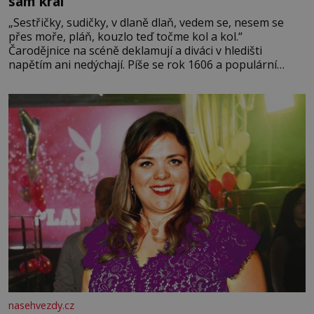
sám král
„Sestřičky, sudičky, v dlaně dlaň, vedem se, nesem se
přes moře, pláň, kouzlo teď točme kol a kol.“
Čarodějnice na scéně deklamují a diváci v hledišti
napětím ani nedýchají. Píše se rok 1606 a populární
anglický dramatik William Shakespeare uvádí svou
Tragédii o Macbethovi. Napsal ji pro krále Jakuba I., jenž
v roce 1603 vystřídal
nasehvezdy.cz