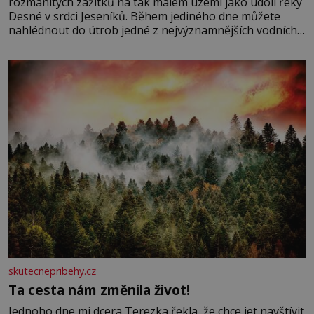
rozmanitých zážitků na tak malém území jako údolí řeky
Desné v srdci Jeseníků. Během jediného dne můžete
nahlédnout do útrob jedné z nejvýznamnějších vodních
elektráren v Evropě, vydat se na horské hřebeny, projet
se na koloběžce a den zakončit poznáváním památek ve
Velkých Losinách nebo v termálním
skutecnepribehy.cz
Ta cesta nám změnila život!
Jednoho dne mi dcera Terezka řekla, že chce jet navštívit