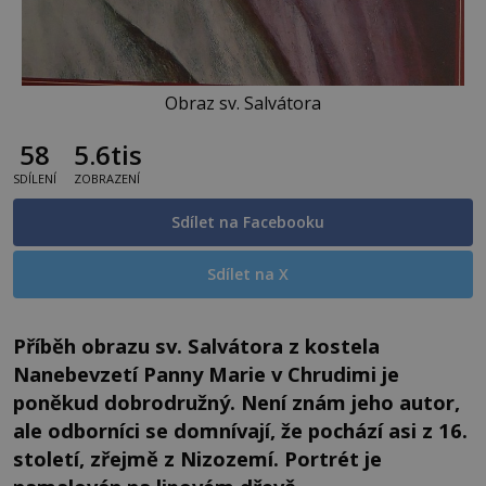
Obraz sv. Salvátora
58
5.6tis
SDÍLENÍ
ZOBRAZENÍ
Sdílet na Facebooku
Sdílet na X
Příběh obrazu sv. Salvátora z kostela
Nanebevzetí Panny Marie v Chrudimi je
poněkud dobrodružný. Není znám jeho autor,
ale odborníci se domnívají, že pochází asi z 16.
století, zřejmě z Nizozemí. Portrét je