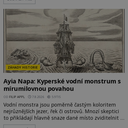
náboženské památky. Jenže některé z nich mají
mnohem temnější příběh. Smírčí kříže souvisejí se
zločiny, pokáním a dávným právem, kdy se vrah a
rodina jeho oběti mohli dohodnout na usmíření.
Jenže po s
ZÁHADY HISTORIE
Ayia Napa: Kyperské vodní monstrum s
mírumilovnou povahou
OD
FILIP APPL
7.8.2026
5.9TIS
Vodní monstra jsou poměrně častým koloritem
nejrůznějších jezer, řek či ostrovů. Mnozí skeptici
to přikládají hlavně snaze dané místo zviditelnit a
přitáhnout k němu pozornost záhadám