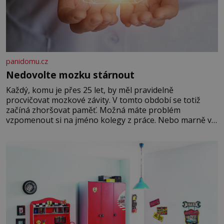
panidomu.cz
Nedovolte mozku stárnout
Každý, komu je přes 25 let, by měl pravidelně
procvičovat mozkové závity. V tomto období se totiž
začíná zhoršovat paměť. Možná máte problém
vzpomenout si na jméno kolegy z práce. Nebo marně v
paměti lovíte název knížky, kterou jste nedávno přečetli.
Je to opravdu tak, s věkem jako kdyby se paměť
rozhodla stávkovat. Cvičte