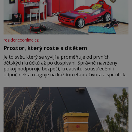
rezidenceonline.cz
Prostor, který roste s dítětem
Je to svět, který se vyvíjí a proměňuje od prvních
dětských krůčků až po dospívání. Správně navržený
pokoj podporuje bezpečí, kreativitu, soustředění i
odpočinek a reaguje na každou etapu života a specifické
potřeby dítěte. Pro nejmenší je klíčová jednoduchost,
měkkost a bezpečí, proto by pokoj miminka měl působit
především klidně a útulně. Předškolní věk je