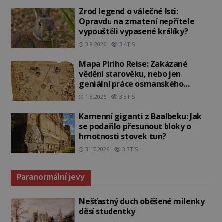
Zrod legend o válečné lsti:
Opravdu na zmatení nepřítele
vypouštěli vypasené králíky?
3.8.2026
3.4TIS
Mapa Piriho Reise: Zakázané
vědění starověku, nebo jen
geniální práce osmanského
admirála?
1.8.2026
3.3TIS
Kamenní giganti z Baalbeku: Jak
se podařilo přesunout bloky o
hmotnosti stovek tun?
31.7.2026
3.3TIS
Paranormální jevy
Nešťastný duch oběšené milenky
děsí studentky