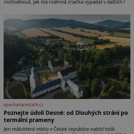
rozhodnout, jak má rodinná značka vypadat v dalších l
epochanacestach.cz
Poznejte údolí Desné: od Dlouhých strání po
termální prameny
Jen málokteré místo v České republice nabízí tolik