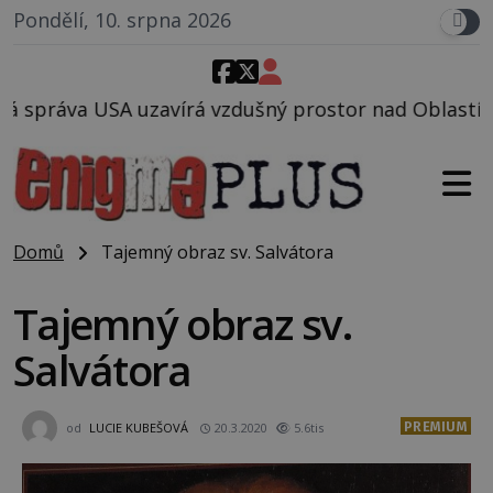
Pondělí, 10. srpna 2026
vzdušný prostor nad Oblastí 51, mohlo to souviset s
Domů
Tajemný obraz sv. Salvátora
Tajemný obraz sv.
Salvátora
PREMIUM
od
LUCIE KUBEŠOVÁ
20.3.2020
5.6tis