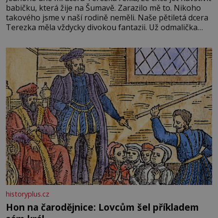
babičku, která žije na Šumavě. Zarazilo mě to. Nikoho
takového jsme v naší rodině neměli. Naše pětiletá dcera
Terezka měla vždycky divokou fantazii. Už odmalička
milovala svět pohádek. Každou chvilku mi říkala, že se jí
zdálo o jednorožcích, krásných princeznách, statečných
rytířích a létajících dracích.
historyplus.cz
Hon na čarodějnice: Lovcům šel příkladem