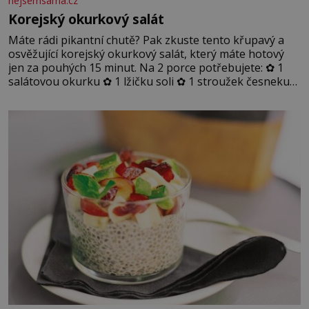
nejsemsama.cz
Korejský okurkový salát
Máte rádi pikantní chutě? Pak zkuste tento křupavý a
osvěžující korejský okurkový salát, který máte hotový
jen za pouhých 15 minut. Na 2 porce potřebujete: ✿ 1
salátovou okurku ✿ 1 lžičku soli ✿ 1 stroužek česneku
✿ 1 lžíci sójové omáčky ✿ 1 lžíci rýžového octa ✿ 1 lžičku
sezamového oleje ✿ 1 lžičku chilli ✿ 1 lžičku cukru ✿ 1
jarní cibulku ✿ 1 lžíci sezamových semínek