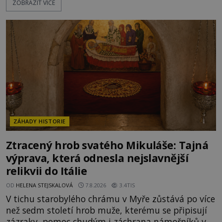
ZOBRAZIT VÍCE
nakloněných turistů. Je to také případ kyperského
tvora jménem Ayia Napa? Nebo se může za
legendami o něm ukrývat nějaký pravdivý základ?
V blízkosti Mysu Greco, jak se přez
ZÁHADY HISTORIE
Ztracený hrob svatého Mikuláše: Tajná
výprava, která odnesla nejslavnější
relikvii do Itálie
OD
HELENA STEJSKALOVÁ
7.8.2026
3.4TIS
V tichu starobylého chrámu v Myře zůstává po více
než sedm století hrob muže, kterému se připisují
zázraky, pomoc chudým i záchrana námořníků v