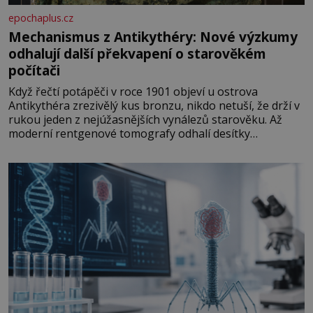
epochaplus.cz
Mechanismus z Antikythéry: Nové výzkumy
odhalují další překvapení o starověkém
počítači
Když řečtí potápěči v roce 1901 objeví u ostrova
Antikythéra zrezivělý kus bronzu, nikdo netuší, že drží v
rukou jeden z nejúžasnějších vynálezů starověku. Až
moderní rentgenové tomografy odhalí desítky
ozubených kol ukrytých uvnitř. Mechanismus z
Antikythéry je dnes považován za nejstarší známý
analogový počítač na světě. Přesto ani po více než sto
letech výzkumu