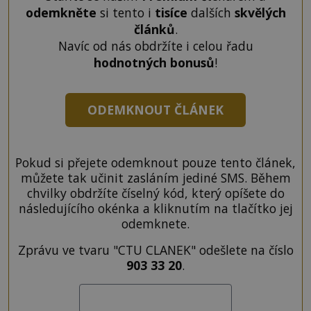
odemkněte
si tento i
tisíce
dalších
skvělých
článků
.
Navíc od nás obdržíte i celou řadu
hodnotných bonusů
!
ODEMKNOUT ČLÁNEK
Pokud si přejete odemknout pouze tento článek,
můžete tak učinit zasláním jediné SMS. Během
chvilky obdržíte číselný kód, který opíšete do
následujícího okénka a kliknutím na tlačítko jej
odemknete.
Zprávu ve tvaru "CTU CLANEK" odešlete na číslo
903 33 20
.