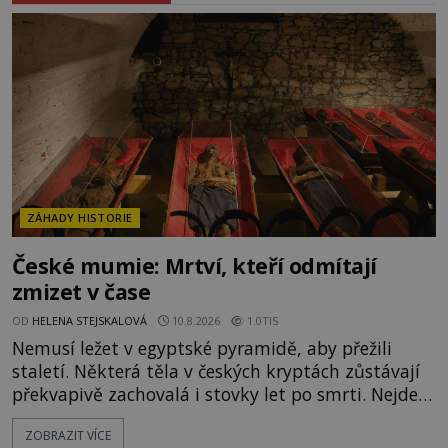
ZÁHADY HISTORIE
České mumie: Mrtví, kteří odmítají
zmizet v čase
OD
HELENA STEJSKALOVÁ
10.8.2026
1.0TIS
Nemusí ležet v egyptské pyramidě, aby přežili
staletí. Některá těla v českých kryptách zůstávají
překvapivě zachovalá i stovky let po smrti. Nejde
přitom o žádné tajemné balzamování ani o černou
ZOBRAZIT VÍCE
magii. O jejich osud se stará především příroda, a