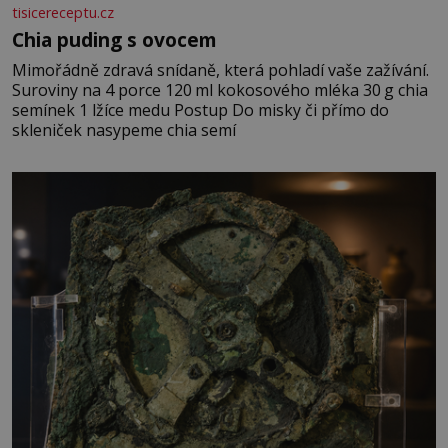
tisicereceptu.cz
Chia puding s ovocem
Mimořádně zdravá snídaně, která pohladí vaše zažívání.
Suroviny na 4 porce 120 ml kokosového mléka 30 g chia
semínek 1 lžíce medu Postup Do misky či přímo do
skleniček nasypeme chia semí