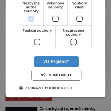
Nezbytně
Výkonové
Soubory
nutné
soubory
cílení
soubory
Funkční soubory
Nezařazené
soubory
VŠE PŘIJMOUT
VŠE ODMÍTNOUT
ZOBRAZIT PODROBNOSTI
Vesmír a technologie
Co zachycují tajemné snímky