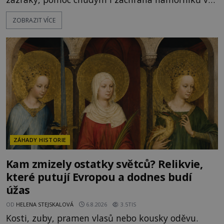
bouřích. Pak ale přichází rok 1087 a klidné místo
ZOBRAZIT VÍCE
se mění v dějiště podivné noční výpravy. Skupina
italských námořníků otevírá hrob svatého
Mikuláše a odváží jeho ostatky přes moře do Bari.
Je to zbožná záchrana před nebezpečím, nebo
promyšlená krádež,
ZÁHADY HISTORIE
Kam zmizely ostatky světců? Relikvie,
které putují Evropou a dodnes budí
úžas
OD
HELENA STEJSKALOVÁ
6.8.2026
3.5TIS
Kosti, zuby, pramen vlasů nebo kousky oděvu.