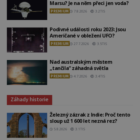
Marsu? Je na něm přeci jen voda?
PREMIUM
7.8.2026
3.2TIS
Podivné události roku 2023: Jsou
Američané v obležení UFO?
PREMIUM
27.7.2026
3.5TIS
Nad australským městem
„tančila“ záhadná světla
PREMIUM
4.7.2026
3.4TIS
Záhady historie
Železný zázrak z Indie: Proč tento
sloup už 1 600 let nezná rez?
5.8.2026
3.1TIS