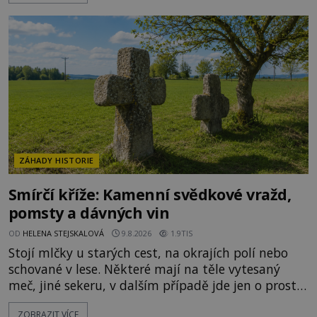
to suchý vzduch, proudění a specifické mikroklima.
Jenže jakmile se v temné kryptě objeví seschlé
lidské tělo, začne pracovat fantazie. A české mum
ZÁHADY HISTORIE
Smírčí kříže: Kamenní svědkové vražd,
pomsty a dávných vin
OD
HELENA STEJSKALOVÁ
9.8.2026
1.9TIS
Stojí mlčky u starých cest, na okrajích polí nebo
schované v lese. Některé mají na těle vytesaný
meč, jiné sekeru, v dalším případě jde jen o prostý
kříž. Na první pohled vypadají jako zapomenuté
ZOBRAZIT VÍCE