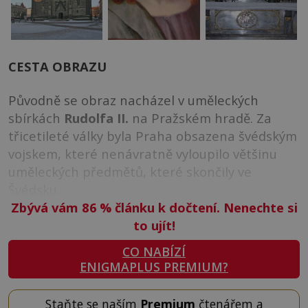
CESTA OBRAZU
Původně se obraz nacházel v uměleckých
sbírkách
Rudolfa II.
na Pražském hradě. Za
třicetileté války byla Praha obsazena švédským
vojskem, které nenávratně vyloupilo většinu
uměleckých předmětů, které skončily ve
Švédsku.
Zbývá vám 86
%
článku k dočtení. Nenechte si
to ujít!
CO NABÍZÍ
ENIGMAPLUS PREMIUM?
Staňte se naším
Premium
čtenářem a