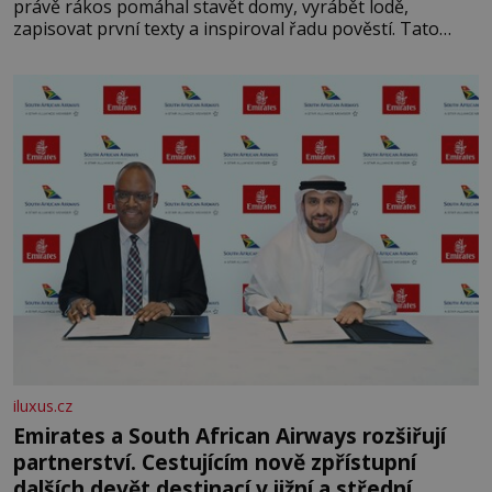
právě rákos pomáhal stavět domy, vyrábět lodě,
zapisovat první texty a inspiroval řadu pověstí. Tato
skromná, ale užitečná rostlina provází člověka už tisíce
let. Většina lidí vnímá rákos jen jako obyčejnou kulisu
letního koupání. Stačí se však podívat
iluxus.cz
Emirates a South African Airways rozšiřují
partnerství. Cestujícím nově zpřístupní
dalších devět destinací v jižní a střední