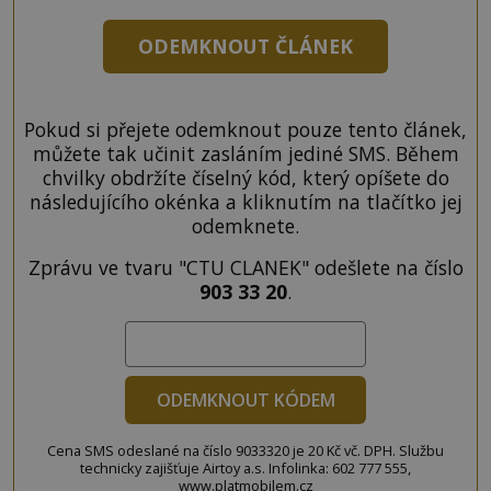
ODEMKNOUT ČLÁNEK
Pokud si přejete odemknout pouze tento článek,
můžete tak učinit zasláním jediné SMS. Během
chvilky obdržíte číselný kód, který opíšete do
následujícího okénka a kliknutím na tlačítko jej
odemknete.
Zprávu ve tvaru "CTU CLANEK" odešlete na číslo
903 33 20
.
ODEMKNOUT KÓDEM
Cena SMS odeslané na číslo 9033320 je 20 Kč vč. DPH. Službu
technicky zajišťuje Airtoy a.s. Infolinka: 602 777 555,
www.platmobilem.cz