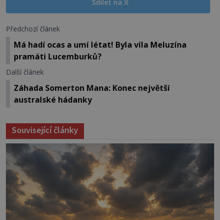
Sdílet na X
Předchozí článek
Má hadí ocas a umí létat! Byla víla Meluzína
pramáti Lucemburků?
Další článek
Záhada Somerton Mana: Konec největší
australské hádanky
Související články