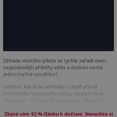
Záhada mizícího pilota se rychle zařadí mezi
nejpodivnější příběhy války a dodnes nemá
jednoznačné vysvětlení.
Událost, která se odehrála v době přísně
střeženého havajského nebe, vyvolala řadu
spekulací – od tajných vojenských misí přes
špionáž až po chybu v tehdejších záznamech.
Zbývá vám 92
%
článku k dočtení. Nenechte si