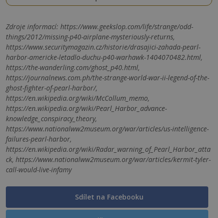
Zdroje informací:
https://www.geekslop.com/life/strange/odd-
things/2012/missing-p40-airplane-mysteriously-returns,
https://www.securitymagazin.cz/historie/drasajici-zahada-pearl-
harbor-americke-letadlo-duchu-p40-warhawk-1404070482.html,
https://the-wanderling.com/ghost_p40.html,
https://journalnews.com.ph/the-strange-world-war-ii-legend-of-the-
ghost-fighter-of-pearl-harbor/,
https://en.wikipedia.org/wiki/McCollum_memo,
https://en.wikipedia.org/wiki/Pearl_Harbor_advance-
knowledge_conspiracy_theory,
https://www.nationalww2museum.org/war/articles/us-intelligence-
failures-pearl-harbor,
https://en.wikipedia.org/wiki/Radar_warning_of_Pearl_Harbor_atta
ck, https://www.nationalww2museum.org/war/articles/kermit-tyler-
call-would-live-infamy
Sdílet na Facebooku