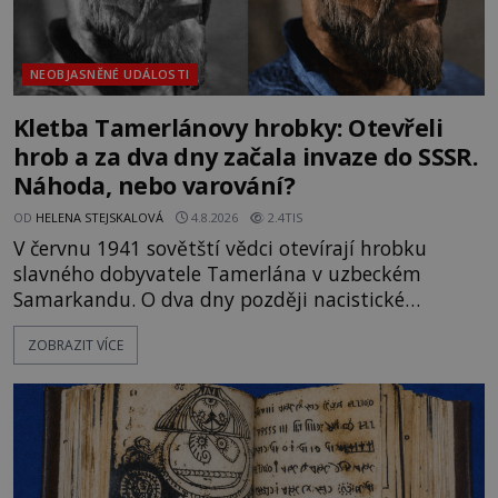
NEOBJASNĚNÉ UDÁLOSTI
Kletba Tamerlánovy hrobky: Otevřeli
hrob a za dva dny začala invaze do SSSR.
Náhoda, nebo varování?
OD
HELENA STEJSKALOVÁ
4.8.2026
2.4TIS
V červnu 1941 sovětští vědci otevírají hrobku
slavného dobyvatele Tamerlána v uzbeckém
Samarkandu. O dva dny později nacistické
Německo zahajuje operaci Barbarossa a napadá
ZOBRAZIT VÍCE
Sovětský svaz. Shoda dat je natolik zarážející, že se
rodí jedna z nejslavnějších „kleteb“ 20. století. Je
na legendě něco pravdy, nebo jde jen o fascinující
souhru okolností? Když antropolog Michail
Gerasimov (1907-1970) a