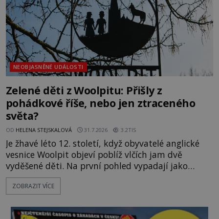
NEOBJASNĚNÉ UDÁLOSTI
Zelené děti z Woolpitu: Přišly z
pohádkové říše, nebo jen ztraceného
světa?
OD
HELENA STEJSKALOVÁ
31.7.2026
3.2TIS
Je žhavé léto 12. století, když obyvatelé anglické
vesnice Woolpit objeví poblíž vlčích jam dvě
vyděšené děti. Na první pohled vypadají jako
každé jiné, až na jednu děsivou výjimku. Jejich
ZOBRAZIT VÍCE
kůže má nazelenalý odstín, mluví
nesrozumitelnou řečí a odmítají jakékoli jídlo
kromě syrových bobů. Příběh se rychle stává