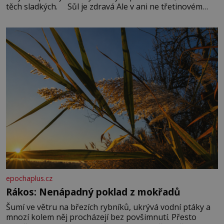
těch sladkých. Sůl je zdravá Ale v ani ne třetinovém
množství, než je pro většinu populace běžné. Její
základní složky– sodík a chlór – jsou zásadní pro
správné hospodaření
epochaplus.cz
Rákos: Nenápadný poklad z mokřadů
Šumí ve větru na březích rybníků, ukrývá vodní ptáky a
mnozí kolem něj procházejí bez povšimnutí. Přesto