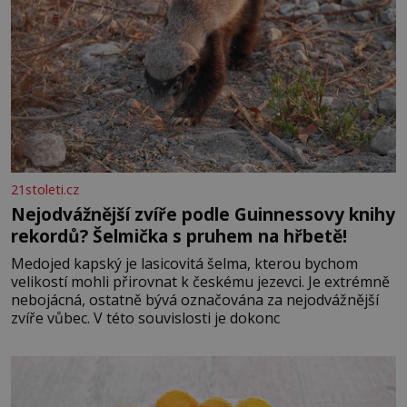
21stoleti.cz
Nejodvážnější zvíře podle Guinnessovy knihy
rekordů? Šelmička s pruhem na hřbetě!
Medojed kapský je lasicovitá šelma, kterou bychom
velikostí mohli přirovnat k českému jezevci. Je extrémně
nebojácná, ostatně bývá označována za nejodvážnější
zvíře vůbec. V této souvislosti je dokonc