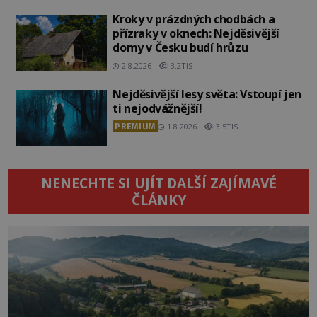
Kroky v prázdných chodbách a
přízraky v oknech: Nejděsivější
domy v Česku budí hrůzu
2.8.2026
3.2TIS
Nejděsivější lesy světa: Vstoupí jen
ti nejodvážnější!
PREMIUM
1.8.2026
3.5TIS
NENECHTE SI UJÍT DALŠÍ ZAJÍMAVÉ
ČLÁNKY