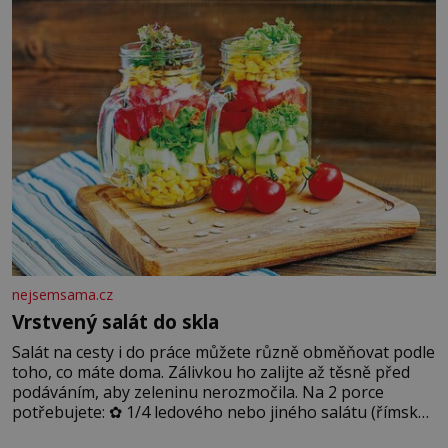
dobře zachovalá, přičítají odborníci zdejším klimatickým
podmínkám. Sucho, prosolené písky a extrémně
nejsemsama.cz
Vrstvený salát do skla
Salát na cesty i do práce můžete různě obměňovat podle
toho, co máte doma. Zálivkou ho zalijte až těsně před
podáváním, aby zeleninu nerozmočila. Na 2 porce
potřebujete: ✿ 1/4 ledového nebo jiného salátu (římský
salát, polníček…) ✿ 1 malá konzerva kukuřice ✿ ½