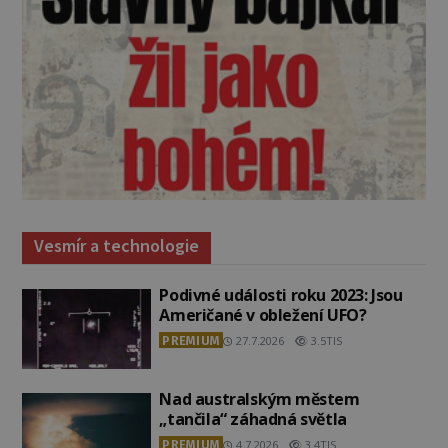
Vesmír a technologie
Podivné události roku 2023: Jsou
Američané v obležení UFO?
PREMIUM
27.7.2026
3.5TIS
Nad australským městem
„tančila“ záhadná světla
PREMIUM
4.7.2026
3.4TIS