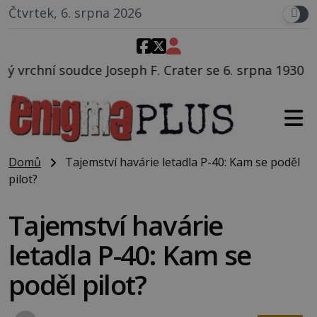
Čtvrtek, 6. srpna 2026
. Crater se 6. srpna 1930 navečeří ve své oblíbené re
Domů
Tajemství havárie letadla P-40: Kam se poděl
pilot?
Tajemství havárie
letadla P-40: Kam se
poděl pilot?