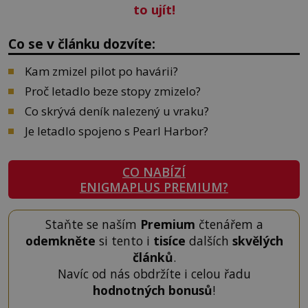
to ujít!
Co se v článku dozvíte:
Kam zmizel pilot po havárii?
Proč letadlo beze stopy zmizelo?
Co skrývá deník nalezený u vraku?
Je letadlo spojeno s Pearl Harbor?
CO NABÍZÍ
ENIGMAPLUS PREMIUM?
Staňte se naším
Premium
čtenářem a
odemkněte
si tento i
tisíce
dalších
skvělých
článků
.
Navíc od nás obdržíte i celou řadu
hodnotných bonusů
!