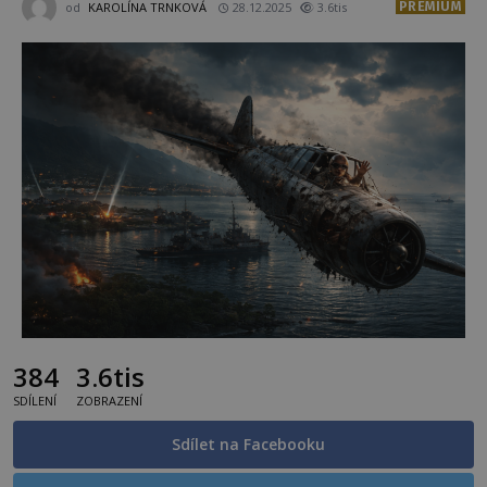
PREMIUM
od
KAROLÍNA TRNKOVÁ
28.12.2025
3.6tis
384
3.6tis
SDÍLENÍ
ZOBRAZENÍ
Sdílet na Facebooku