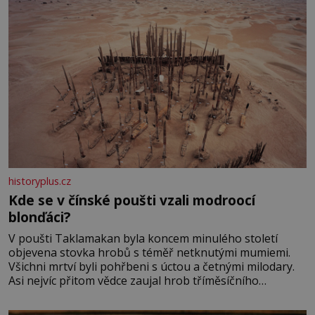
historyplus.cz
Kde se v čínské poušti vzali modroocí
blonďáci?
V poušti Taklamakan byla koncem minulého století
objevena stovka hrobů s téměř netknutými mumiemi.
Všichni mrtví byli pohřbeni s úctou a četnými milodary.
Asi nejvíc přitom vědce zaujal hrob tříměsíčního
chlapečka s modrou filcovou čapkou, z níž se draly
blonďaté vlásky. Fakt, že jsou těla dávných lidí nesmírně