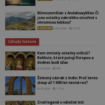
Mimozemšťan z Andahuaylillas: Čí
jsou ostatky zakrslého stvoření s
ohromnou lebkou?
PREMIUM
26.6.2026
2.9TIS
Záhady historie
Kam zmizely ostatky světců?
Relikvie, které putují Evropou a
dodnes budí úžas
6.8.2026
642
Železný zázrak z Indie: Proč tento
sloup už 1 600 let nezná rez?
5.8.2026
1.7TIS
Zrod legend o válečné lsti: