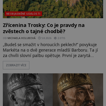
NEOBJASNĚNÉ UDÁLOSTI
Zřícenina Trosky: Co je pravdy na
zvěstech o tajné chodbě?
OD
MICHAELA HOLUBOVÁ
5.8.2026
2.0TIS
„Budeš se smažit v horoucích peklech!“ povykuje
Markéta na o dvě generace mladší Barboru. Ta jí
za chvíli slovní palbu opětuje. První je zarytá
katolička, druhá přesvědčená kališnice. A každá z
ZOBRAZIT VÍCE
nich se usídlí na jedné z věží slavného hradu
Trosky. Šlechtic Ota IV. z Bergova (1399–1452) patří
mezi vůdce protihusitského boje. Za manželku má
skutečně jistou