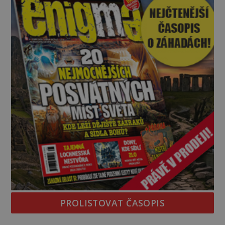
jednou z největších záhad středověké Anglie a ani
po téměř devíti stech letech není
PROLISTOVAT ČASOPIS