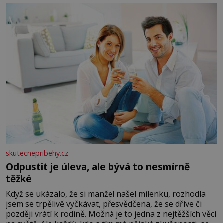
okurky ✿ 2 rajčata Zálivka: ✿ 4 lžíce olivového oleje ✿ 1
lžíci citronové šťávy ✿ ½ stroužku
skutecnepribehy.cz
Odpustit je úleva, ale bývá to nesmírně
těžké
Když se ukázalo, že si manžel našel milenku, rozhodla
jsem se trpělivě vyčkávat, přesvědčena, že se dříve či
později vrátí k rodině. Možná je to jedna z nejtěžších věcí