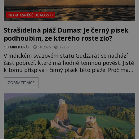
NEOBJASNĚNÉ UDÁLOSTI
Strašidelná pláž Dumas: Je černý písek
podhoubím, ze kterého roste zlo?
OD
MIREK BRÁT
6.8.2026
3.2TIS
V indickém svazovém státu Gudžarát se nachází
část pobřeží, které má hodně temnou pověst. Jistě
k tomu přispívá i černý písek této pláže. Proč má
pláž takové netypické zbarvení? Nakolik jsou
ZOBRAZIT VÍCE
pravdivé historky, že zde došlo k nevysvětlitelným
zmizením turistů? Ti, kteří se nebojí, nás mohou
následovat. Vstupujeme na pláž Dumas ve městě
Surat. Gu