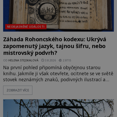
NEOBJASNĚNÉ UDÁLOSTI
Záhada Rohoncského kodexu: Ukrývá
zapomenutý jazyk, tajnou šifru, nebo
mistrovský podvrh?
OD
HELENA STEJSKALOVÁ
3.8.2026
2.8TIS
Na první pohled připomíná obyčejnou starou
knihu. Jakmile ji však otevřete, ocitnete se ve světě
stovek neznámých znaků, podivných ilustrací a
textu, který už téměř dvě století vzdoruje všem
ZOBRAZIT VÍCE
pokusům o rozluštění. Rohoncský kodex patří mezi
největší záhady evropských dějin a dodnes nikdo s
jistotou neví, kdo jej napsal, kdy vznikl ani co
vlastně vypráví. Rohoncský kodex se poprvé
objevuje v roce