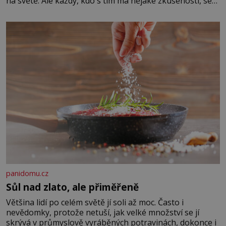
na světě. Ale každý, kdo s tím má nějaké zkušenosti, se
zapřísahá, že pokud odpustíte, znatelně se vám uleví.
Když se ke mně doneslo, že si manžel pořídil milenku,
panidomu.cz
Sůl nad zlato, ale přiměřeně
Většina lidí po celém světě jí soli až moc. Často i
nevědomky, protože netuší, jak velké množství se jí
skrývá v průmyslově vyráběných potravinách, dokonce i