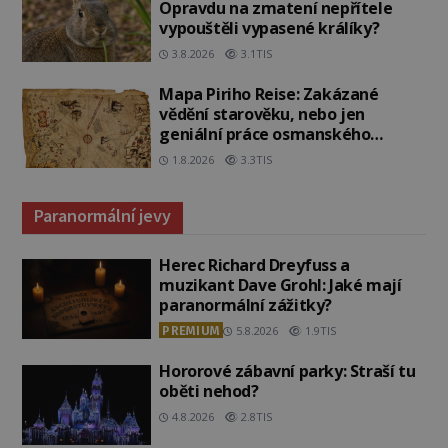
Opravdu na zmatení nepřítele
vypouštěli vypasené králíky?
3.8.2026
3.1TIS
Mapa Piriho Reise: Zakázané
vědění starověku, nebo jen
geniální práce osmanského
admirála?
1.8.2026
3.3TIS
Paranormální jevy
Herec Richard Dreyfuss a
muzikant Dave Grohl: Jaké mají
paranormální zážitky?
PREMIUM
5.8.2026
1.9TIS
Hororové zábavní parky: Straší tu
oběti nehod?
4.8.2026
2.8TIS