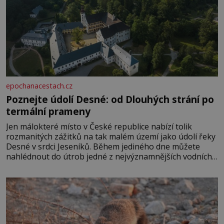
epochanacestach.cz
Poznejte údolí Desné: od Dlouhých strání po
termální prameny
Jen málokteré místo v České republice nabízí tolik
rozmanitých zážitků na tak malém území jako údolí řeky
Desné v srdci Jeseníků. Během jediného dne můžete
nahlédnout do útrob jedné z nejvýznamnějších vodních
elektráren v Evropě, vydat se na horské hřebeny, projet
se na koloběžce a den zakončit poznáváním památek ve
Velkých Losinách nebo v termálním