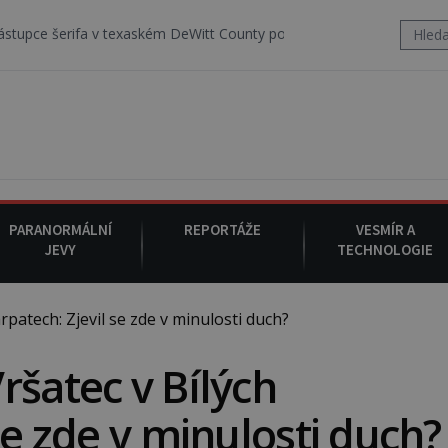
v texaském DeWitt County pořizuje video, na kterém před jeho vozem
PARANORMÁLNÍ
REPORTÁŽE
VESMÍR A
JEVY
TECHNOLOGIE
patech: Zjevil se zde v minulosti duch?
ršatec v Bílých
se zde v minulosti duch?