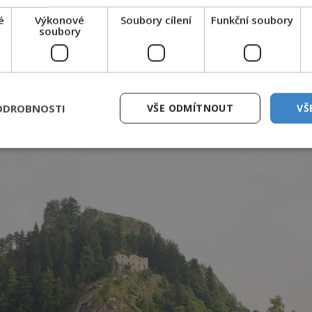
n, že jej vyléčili, ale dostal i odměnu a byl též
é
Výkonové
Soubory cílení
Funkční soubory
soubory
něn a kromě hradu Vršatec obdržel i šlechtický
šavlí a řetězem spoutanou nohou.
ODROBNOSTI
VŠE ODMÍTNOUT
VŠ