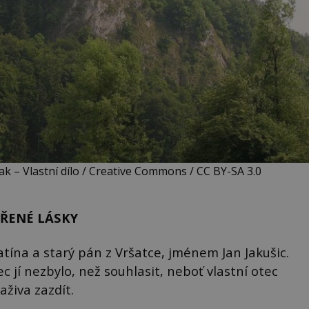
ak – Vlastní dílo / Creative Commons / CC BY-SA 3.0
AŘENÉ LÁSKY
tína a starý pán z Vršatce, jménem Jan Jakušic.
ec jí nezbylo, než souhlasit, neboť vlastní otec
aživa zazdít.