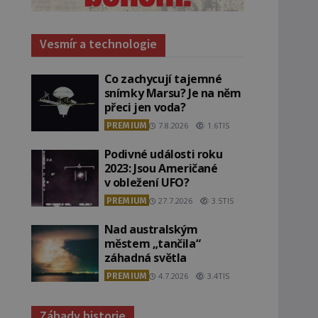
Vesmír a technologie
Co zachycují tajemné
snímky Marsu? Je na něm
přeci jen voda?
PREMIUM
7.8.2026
1.6TIS
Podivné události roku
2023: Jsou Američané
v obležení UFO?
PREMIUM
27.7.2026
3.5TIS
Nad australským
městem „tančila“
záhadná světla
PREMIUM
4.7.2026
3.4TIS
Záhady historie