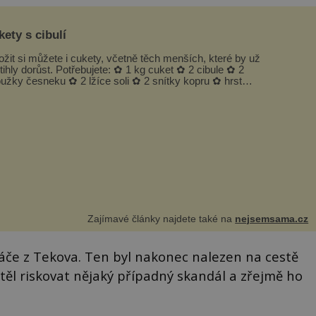
ety s cibulí
ožit si můžete i cukety, včetně těch menších, které by už
tihly dorůst. Potřebujete: ✿ 1 kg cuket ✿ 2 cibule ✿ 2
oužky česneku ✿ 2 lžíce soli ✿ 2 snítky kopru ✿ hrst
petrželky Nálev: ✿ 400 m...
Zajímavé články najdete také na
nejsemsama.cz
áče z Tekova. Ten byl nakonec nalezen na cestě
těl riskovat nějaký případný skandál a zřejmě ho