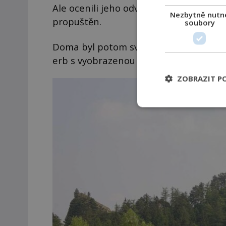
Ale ocenili jeho odvahu a oddanost. Neje
Nezbytně nutn
propuštěn.
soubory
Doma byl potom svým pánem také odmě
erb s vyobrazenou zahnutou tureckou 
ZOBRAZIT P