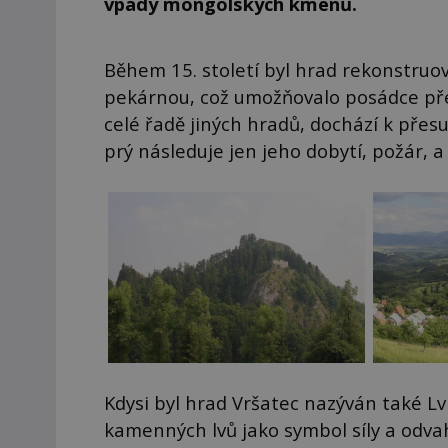
vpády mongolských kmenů.
Během 15. století byl hrad rekonstruo
pekárnou, což umožňovalo posádce přež
celé řadě jiných hradů, dochází k přes
prý následuje jen jeho dobytí, požár, a
Kdysi byl hrad Vršatec nazýván také Lv
kamenných lvů jako symbol síly a odva