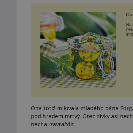
Cuk
Nal
nes
str
Ona totiž milovala mladého pána Forg
pod hradem mrtvý. Otec dívky asi nech
nechal zavraždit.