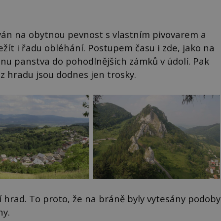
ván na obytnou pevnost s vlastním pivovarem a
ít i řadu obléhání. Postupem času i zde, jako na
unu panstva do pohodlnějších zámků v údolí. Pak
 z hradu jsou dodnes jen trosky.
í hrad. To proto, že na bráně byly vytesány podoby
hy.