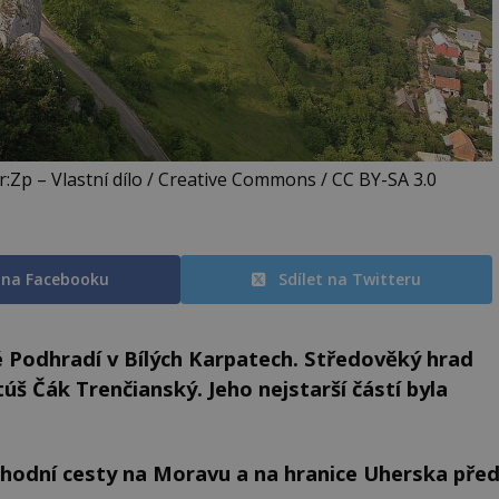
r:Zp – Vlastní dílo / Creative Commons / CC BY-SA 3.0
t na Facebooku
Sdílet na Twitteru
é Podhradí v Bílých Karpatech. Středověký hrad
úš Čák Trenčianský. Jeho nejstarší částí byla
hodní cesty na Moravu a na hranice Uherska pře