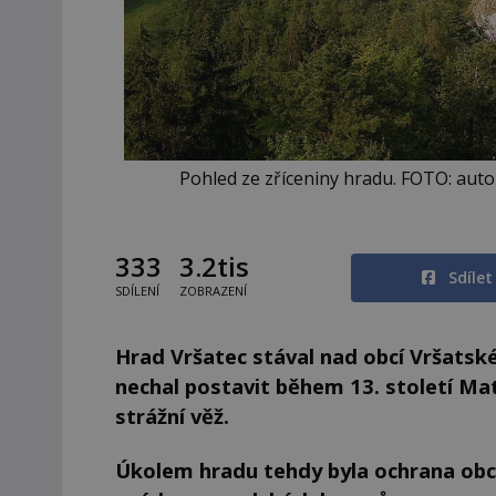
Pohled ze zříceniny hradu. FOTO: auto
333
3.2tis
Sdíle
SDÍLENÍ
ZOBRAZENÍ
Hrad Vršatec stával nad obcí Vršatsk
nechal postavit během 13. století Mat
strážní věž.
Úkolem hradu tehdy byla ochrana obc