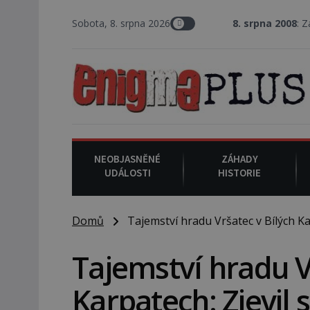
Sobota, 8. srpna 2026
8. srpna 2008
: Zástupce šerifa 
NEOBJASNĚNÉ
ZÁHADY
UDÁLOSTI
HISTORIE
Domů
Tajemství hradu Vršatec v Bílých Kar
Tajemství hradu V
Karpatech: Zjevil 