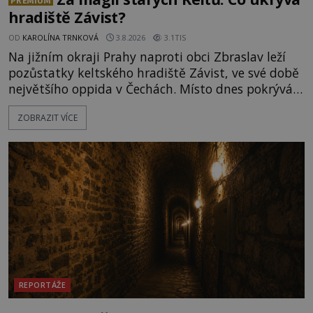
PREMIUM
hradiště Závist?
OD
KAROLÍNA TRNKOVÁ
3.8.2026
3.1TIS
Na jižním okraji Prahy naproti obci Zbraslav leží
pozůstatky keltského hradiště Závist, ve své době
největšího oppida v Čechách. Místo dnes pokrývá
les, zbytky po kdysi monumentálním hradišti jsou
ZOBRAZIT VÍCE
ale v terénu patrné stále. Co dalšího tu po Keltech
zůstalo? Prozkoumejte to spolu s ENIGMOU! Na
vrch Hr
REPORTÁŽE