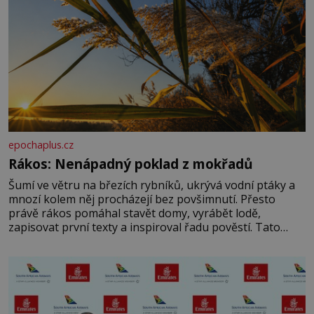
epochaplus.cz
Rákos: Nenápadný poklad z mokřadů
Šumí ve větru na březích rybníků, ukrývá vodní ptáky a
mnozí kolem něj procházejí bez povšimnutí. Přesto
právě rákos pomáhal stavět domy, vyrábět lodě,
zapisovat první texty a inspiroval řadu pověstí. Tato
skromná, ale užitečná rostlina provází člověka už tisíce
let. Většina lidí vnímá rákos jen jako obyčejnou kulisu
letního koupání. Stačí se však podívat