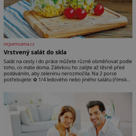
nejsemsama.cz
Vrstvený salát do skla
Salát na cesty i do práce můžete různě obměňovat podle
toho, co máte doma. Zálivkou ho zalijte až těsně před
podáváním, aby zeleninu nerozmočila. Na 2 porce
potřebujete: ✿ 1/4 ledového nebo jiného salátu (římský
salát, polníček…) ✿ 1 malá konzerva kukuřice ✿ ½
okurky ✿ 2 rajčata Zálivka: ✿ 4 lžíce olivového oleje ✿ 1
lžíci citronové šťávy ✿ ½ stroužku