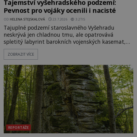
Tajemství vyšehradského podzemí:
Pevnost pro vojáky ocenili i nacisté
OD
HELENA STEJSKALOVÁ
23.7.2026
3.2TIS
Tajuplné podzemí staroslavného Vyšehradu
neskrývá jen chladnou tmu, ale opatrovává
spletitý labyrint barokních vojenských kasemat,
zapomenuté chrámy a vzácné národní poklady.
ZOBRAZIT VÍCE
Hluboko uvnitř mohutné skály nad řekou Vltavou
pulzuje skrytá historie, která se dodnes úspěšně
vyhýbá shonu moderní metropole. Místo, ke
kterému se vážou nejstarší české mýty, ve svých
temných útrobách střeží monumentální
REPORTÁŽE