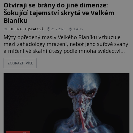
Otvírají se brány do jiné dimenze:
Šokující tajemství skrytá ve Velkém
Blaníku
OD
HELENA STEJSKALOVÁ
21.7.2026
3.4TIS
Mýty opředený masiv Velkého Blaníku vzbuzuje
mezi záhadology mrazení, neboť jeho suťové svahy
a mlčenlivé skalní útesy podle mnoha svědectví
fungují jako anomální zóny, kde selhává lidské
ZOBRAZIT VÍCE
vnímání času i prostoru. Geologické anomálie hory
nenechávají nikoho chladným a esoterici i
badatelé zde odkrývají indicie, které propojují
prastaré pohanské kulty, keltské svatyně a zprávy
o lidech, kteří v