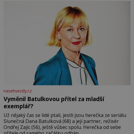
nasehvezdy.cz
Vyměnil Batulkovou přítel za mladší
exemplář?
Už nějaký čas se lidé ptali, jestli jsou herečka ze seriálu
Slunečná Dana Batulková (68) a její partner, režisér
Ondřej Zajíc (56), ještě vůbec spolu. Herečka od sebe
přítele od samého začátku odhán