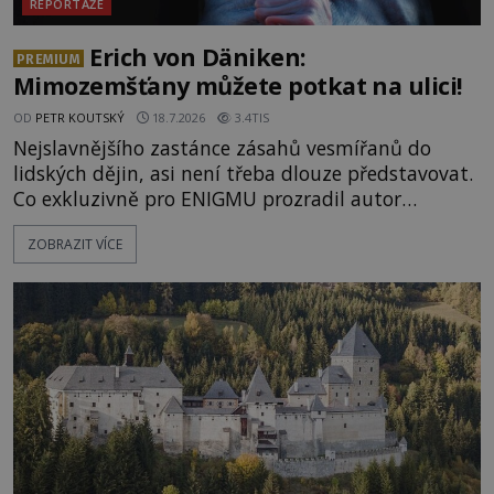
REPORTÁŽE
Erich von Däniken:
PREMIUM
Mimozemšťany můžete potkat na ulici!
OD
PETR KOUTSKÝ
18.7.2026
3.4TIS
Nejslavnějšího zastánce zásahů vesmířanů do
lidských dějin, asi není třeba dlouze představovat.
Co exkluzivně pro ENIGMU prozradil autor
Vzpomínek na budoucnost, švýcarský badatel
ZOBRAZIT VÍCE
Erich von Däniken? Orbitální stanice Viking 1
přelétá na oběžné dráze nad rudou planetou. Když
je umělá družice od povrchu Marsu vzdálena asi
1873 kilometrů, nachá