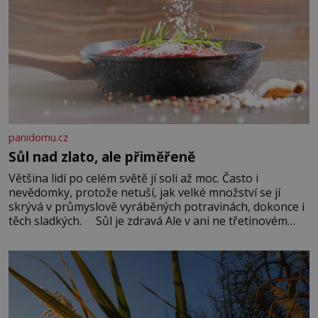
panidomu.cz
Sůl nad zlato, ale přiměřeně
Většina lidí po celém světě jí soli až moc. Často i
nevědomky, protože netuší, jak velké množství se jí
skrývá v průmyslově vyráběných potravinách, dokonce i
těch sladkých. Sůl je zdravá Ale v ani ne třetinovém
množství, než je pro většinu populace běžné. Její
základní složky– sodík a chlór – jsou zásadní pro
správné hospodaření