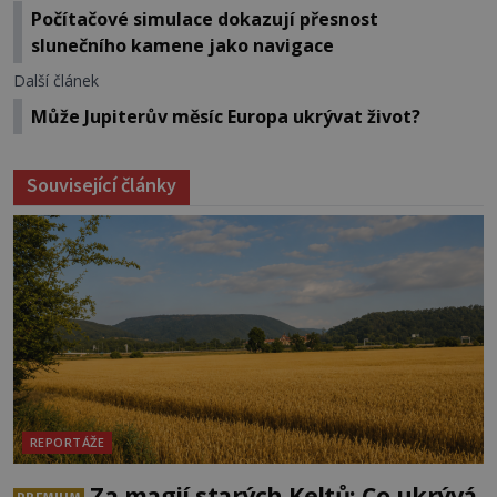
Počítačové simulace dokazují přesnost
slunečního kamene jako navigace
Další článek
Může Jupiterův měsíc Europa ukrývat život?
Související články
REPORTÁŽE
Za magií starých Keltů: Co ukrývá