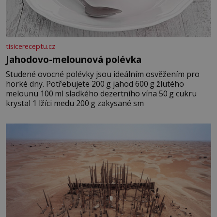
tisicereceptu.cz
Jahodovo-melounová polévka
Studené ovocné polévky jsou ideálním osvěžením pro
horké dny. Potřebujete 200 g jahod 600 g žlutého
melounu 100 ml sladkého dezertního vína 50 g cukru
krystal 1 lžíci medu 200 g zakysané sm