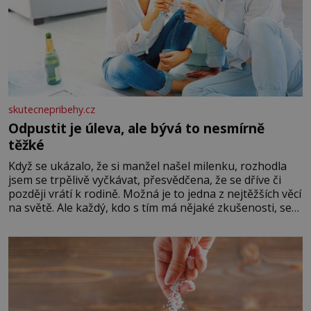
skutecnepribehy.cz
Odpustit je úleva, ale bývá to nesmírně
těžké
Když se ukázalo, že si manžel našel milenku, rozhodla
jsem se trpělivě vyčkávat, přesvědčena, že se dříve či
později vrátí k rodině. Možná je to jedna z nejtěžších věcí
na světě. Ale každý, kdo s tím má nějaké zkušenosti, se
zapřísahá, že pokud odpustíte, znatelně se vám uleví.
Když se ke mně doneslo, že si manžel pořídil milenku,