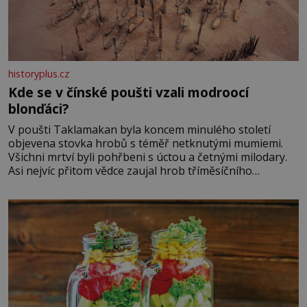
historyplus.cz
Kde se v čínské poušti vzali modroocí
blonďáci?
V poušti Taklamakan byla koncem minulého století
objevena stovka hrobů s téměř netknutými mumiemi.
Všichni mrtví byli pohřbeni s úctou a četnými milodary.
Asi nejvíc přitom vědce zaujal hrob tříměsíčního
chlapečka s modrou filcovou čapkou, z níž se draly
blonďaté vlásky. Fakt, že jsou těla dávných lidí nesmírně
dobře zachovalá, přičítají odborníci zdejším klimatickým
podmínkám. Sucho, prosolené písky a extrémně