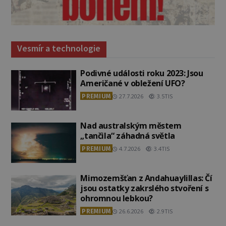
Vesmír a technologie
Podivné události roku 2023: Jsou
Američané v obležení UFO?
PREMIUM
27.7.2026
3.5TIS
Nad australským městem
„tančila“ záhadná světla
PREMIUM
4.7.2026
3.4TIS
Mimozemšťan z Andahuaylillas: Čí
jsou ostatky zakrslého stvoření s
ohromnou lebkou?
PREMIUM
26.6.2026
2.9TIS