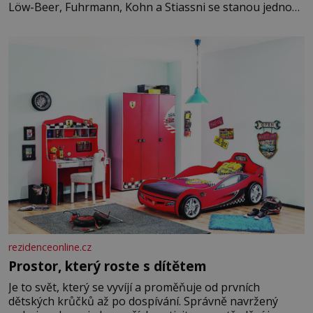
Löw-Beer, Fuhrmann, Kohn a Stiassni se stanou jednou
z hlavních dramaturgických linií festivalu židovské
kultury ŠTETL FEST 2026. Některé návraty nejsou
jednoduché. Místa, která si člověk pamatuje z rodinných
vyprávění, už dávno
rezidenceonline.cz
Prostor, který roste s dítětem
Je to svět, který se vyvíjí a proměňuje od prvních
dětských krůčků až po dospívání. Správně navržený