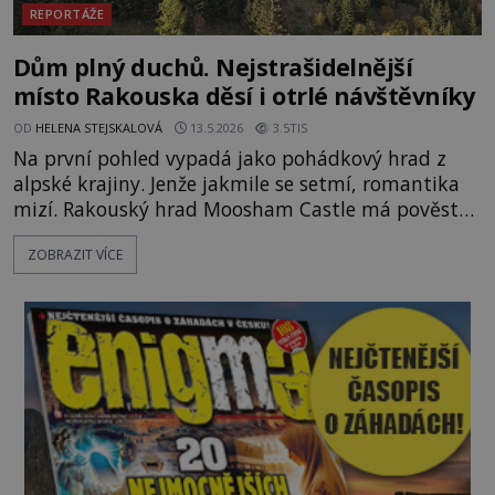
REPORTÁŽE
Dům plný duchů. Nejstrašidelnější
místo Rakouska děsí i otrlé návštěvníky
OD
HELENA STEJSKALOVÁ
13.5.2026
3.5TIS
Na první pohled vypadá jako pohádkový hrad z
alpské krajiny. Jenže jakmile se setmí, romantika
mizí. Rakouský hrad Moosham Castle má pověst
nejděsivějšího domu v celé zemi. Lidé tu údajně
ZOBRAZIT VÍCE
slyší kroky v prázdných chodbách, šeptání ze zdí i
nářek mrtvých. A záhadologové tvrdí, že zdejší
temná minulost mohla zanechat něco, co se
dodnes nepodařilo vysvětlit. Kamenný hrad stojí v
horách Salcburska u