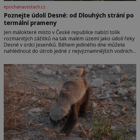
epochanacestach.cz
Poznejte údolí Desné: od Dlouhých strání po
termální prameny
Jen málokteré místo v České republice nabízí tolik
rozmanitých zážitků na tak malém území jako údolí řeky
Desné v srdci Jeseníků. Během jediného dne můžete
nahlédnout do útrob jedné z nejvýznamnějších vodních
elektráren v Evropě, vydat se na horské hřebeny, projet
se na koloběžce a den zakončit poznáváním památek ve
Velkých Losinách nebo v termálním