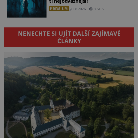
ti nejodvážnější!
PREMIUM
1.8.2026
3.5TIS
NENECHTE SI UJÍT DALŠÍ ZAJÍMAVÉ
ČLÁNKY