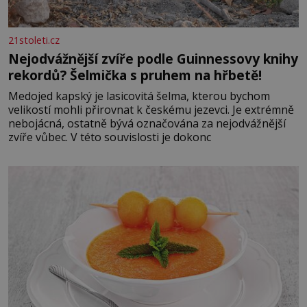
21stoleti.cz
Nejodvážnější zvíře podle Guinnessovy knihy
rekordů? Šelmička s pruhem na hřbetě!
Medojed kapský je lasicovitá šelma, kterou bychom
velikostí mohli přirovnat k českému jezevci. Je extrémně
nebojácná, ostatně bývá označována za nejodvážnější
zvíře vůbec. V této souvislosti je dokonc