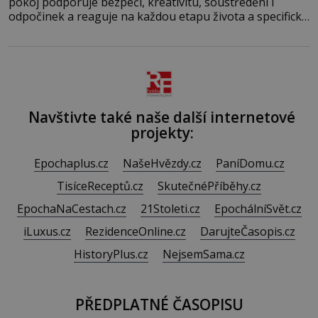
pokoj podporuje bezpečí, kreativitu, soustředění i
odpočinek a reaguje na každou etapu života a specifické
potřeby dítěte. Pro nejmenší je klíčová jednoduchost,
měkkost a bezpečí, proto by pokoj miminka měl působit
především klidně a útulně. Předškolní věk je
Navštivte také naše další internetové
projekty:
Epochaplus.cz
NašeHvězdy.cz
PaníDomu.cz
TisíceReceptů.cz
SkutečnéPříběhy.cz
EpochaNaCestach.cz
21Stoleti.cz
EpochálníSvět.cz
iLuxus.cz
RezidenceOnline.cz
DarujteČasopis.cz
HistoryPlus.cz
NejsemSama.cz
PŘEDPLATNÉ ČASOPISU