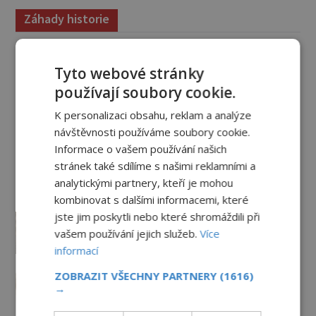
Záhady historie
Kam zmizely ostatky světců?
Relikvie, které putují Evropou a
Tyto webové stránky
dodnes budí úžas
používají soubory cookie.
6.8.2026
1.6TIS
K personalizaci obsahu, reklam a analýze
Železný zázrak z Indie: Proč tento
návštěvnosti používáme soubory cookie.
sloup už 1 600 let nezná rez?
Informace o vašem používání našich
5.8.2026
2.2TIS
stránek také sdílíme s našimi reklamními a
analytickými partnery, kteří je mohou
kombinovat s dalšími informacemi, které
Zrod legend o válečné lsti:
Opravdu na zmatení nepřítele
jste jim poskytli nebo které shromáždili při
vypouštěli vypasené králíky?
vašem používání jejich služeb.
Více
3.8.2026
3.3TIS
informací
Mapa Piriho Reise: Zakázané
ZOBRAZIT VŠECHNY PARTNERY
(1616)
→
vědění starověku, nebo jen
geniální práce osmanského