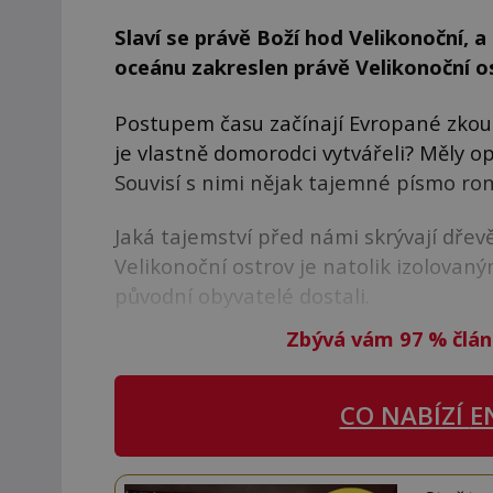
Slaví se právě Boží hod Velikonoční, a
oceánu zakreslen právě Velikonoční o
Postupem času začínají Evropané zkoum
je vlastně domorodci vytvářeli? Měly o
Souvisí s nimi nějak tajemné písmo ro
Jaká tajemství před námi skrývají dř
Velikonoční ostrov je natolik izolovaný
původní obyvatelé dostali.
Zbývá vám 97
%
člán
CO NABÍZÍ
E