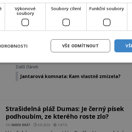
EMKNOUT KÓDEM
é
Výkonové
Soubory cílení
Funkční soubory
soubory
DPH. Službu technicky zajišťuje Airtoy a.s. Infolinka: 602 777 555,
ww.platmobilem.cz
ODROBNOSTI
VŠE ODMÍTNOUT
VŠ
Sdílet na X
Další článek
Jantarová komnata: Kam vlastně zmizela?
Strašidelná pláž Dumas: Je černý písek
podhoubím, ze kterého roste zlo?
OD
MIREK BRÁT
6.8.2026
3.8TIS