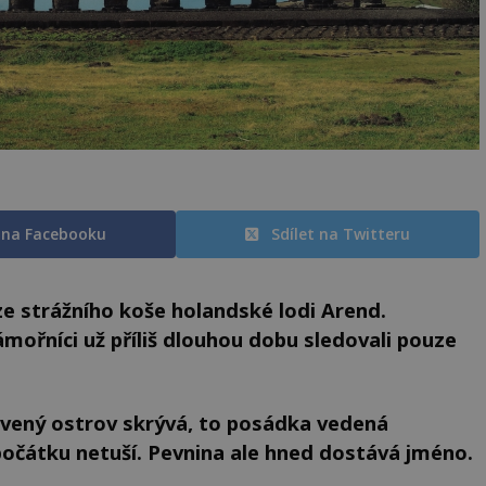
t na Facebooku
Sdílet na Twitteru
ze strážního koše holandské lodi Arend.
mořníci už příliš dlouhou dobu sledovali pouze
evený ostrov skrývá, to posádka vedená
átku netuší. Pevnina ale hned dostává jméno.