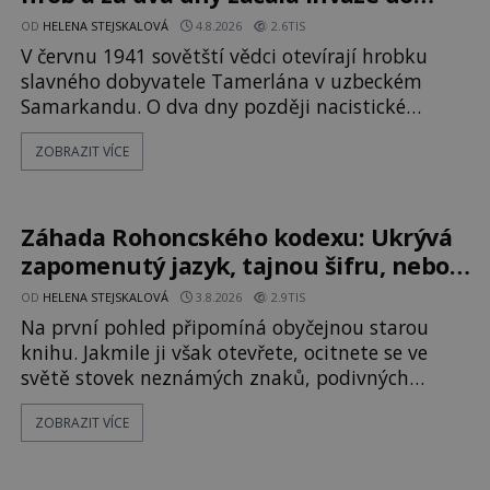
SSSR. Náhoda, nebo varování?
OD
HELENA STEJSKALOVÁ
4.8.2026
2.6TIS
V červnu 1941 sovětští vědci otevírají hrobku
slavného dobyvatele Tamerlána v uzbeckém
Samarkandu. O dva dny později nacistické
Německo zahajuje operaci Barbarossa a napadá
ZOBRAZIT VÍCE
Sovětský svaz. Shoda dat je natolik zarážející, že
se rodí jedna z nejslavnějších „kleteb“ 20. století.
Je na legendě něco pravdy, nebo jde jen o
fascinující souhru okolností? Když antropolog
Záhada Rohoncského kodexu: Ukrývá
Michail Gerasimov (1907-1970) a
zapomenutý jazyk, tajnou šifru, nebo
mistrovský podvrh?
OD
HELENA STEJSKALOVÁ
3.8.2026
2.9TIS
Na první pohled připomíná obyčejnou starou
knihu. Jakmile ji však otevřete, ocitnete se ve
světě stovek neznámých znaků, podivných
ilustrací a textu, který už téměř dvě století
ZOBRAZIT VÍCE
vzdoruje všem pokusům o rozluštění. Rohoncský
kodex patří mezi největší záhady evropských
dějin a dodnes nikdo s jistotou neví, kdo jej