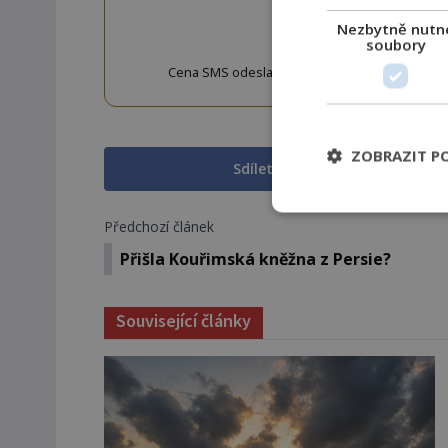
OD
Nezbytně nutn
soubory
Cena SMS odeslané na číslo 9033320 je 20 Kč vč. 
w
ZOBRAZIT P
Sdílet na Facebooku
Předchozí článek
Přišla Kouřimská kněžna z Persie?
Související články