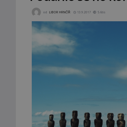
od
LIBOR HRNČÍŘ
13.9.2017
5.6tis