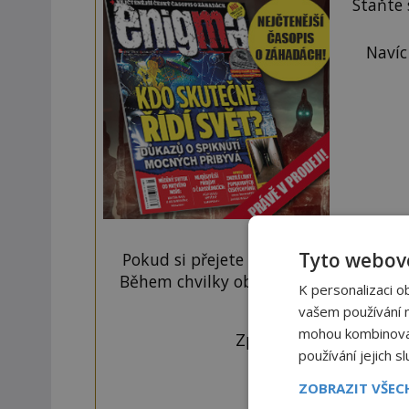
Staňte
Navíc
Tyto webové
Pokud si přejete odemknout pouze ten
Během chvilky obdržíte číselný kód, k
K personalizaci o
tlačí
vašem používání na
mohou kombinovat 
Zprávu ve tvaru "CTU 
používání jejich s
ZOBRAZIT VŠE