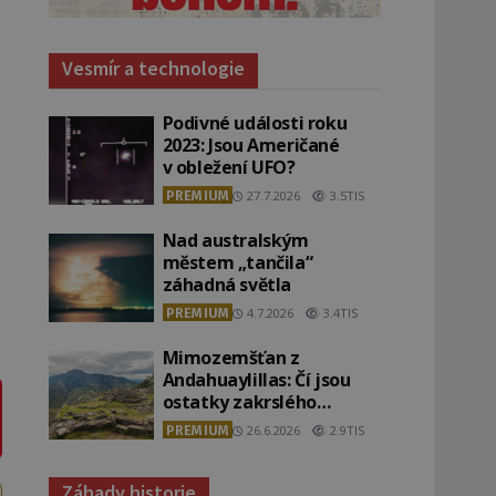
Vesmír a technologie
Podivné události roku
2023: Jsou Američané
v obležení UFO?
PREMIUM
27.7.2026
3.5TIS
Nad australským
městem „tančila“
záhadná světla
PREMIUM
4.7.2026
3.4TIS
Mimozemšťan z
Andahuaylillas: Čí jsou
ostatky zakrslého
stvoření s ohromnou
PREMIUM
26.6.2026
2.9TIS
lebkou?
Záhady historie