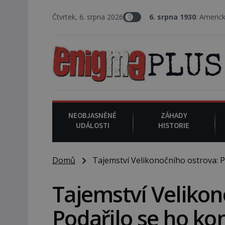
Čtvrtek, 6. srpna 2026
6. srpna 1930
: Americký vrchní soudce J
NEOBJASNĚNÉ
ZÁHADY
UDÁLOSTI
HISTORIE
Domů
Tajemství Velikonočního ostrova: P
Tajemství Velikon
Podařilo se ho ko