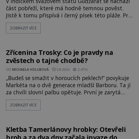
V indickém svazovém státu Gudžarát se nachází
část pobřeží, které má hodně temnou pověst.
Jistě k tomu přispívá i černý písek této pláže. Proč
má pláž takové netypické zbarvení? Nakolik jsou
ZOBRAZIT VÍCE
pravdivé historky, že zde došlo k
nevysvětlitelným zmizením turistů? Ti, kteří se
nebojí, nás mohou následovat. Vstupujeme na
pláž Dumas ve městě Surat. Gu
Zřícenina Trosky: Co je pravdy na
zvěstech o tajné chodbě?
OD
MICHAELA HOLUBOVÁ
5.8.2026
2.4TIS
„Budeš se smažit v horoucích peklech!“ povykuje
Markéta na o dvě generace mladší Barboru. Ta jí
za chvíli slovní palbu opětuje. První je zarytá
katolička, druhá přesvědčená kališnice. A každá z
ZOBRAZIT VÍCE
nich se usídlí na jedné z věží slavného hradu
Trosky. Šlechtic Ota IV. z Bergova (1399–1452)
patří mezi vůdce protihusitského boje. Za
manželku má skutečně jistou
Kletba Tamerlánovy hrobky: Otevřeli
hrob a za dva dny začala invaze do