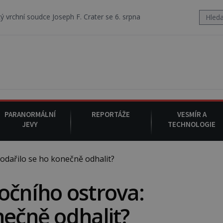
oseph F. Crater se 6. srpna 1930 navečeří ve své oblíbené restauraci, 
PARANORMÁLNÍ
REPORTÁŽE
VESMÍR A
JEVY
TECHNOLOGIE
odařilo se ho konečně odhalit?
očního ostrova:
nečně odhalit?