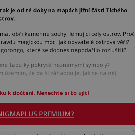
 tak je od té doby na mapách jižní části Tichého
strov.
at obří kamenné sochy, lemující celý ostrov. Proč
pravdu magickou moc, jak obyvatelé ostrova věří?
ngorongo, které se dodnes nepodařilo rozluštit?
evěné tabulky pokryté neznámými symboly?
m územím, že další záhadou je, jak se na něj
ku k dočtení. Nenechte si to ujít!
NIGMAPLUS PREMIUM?