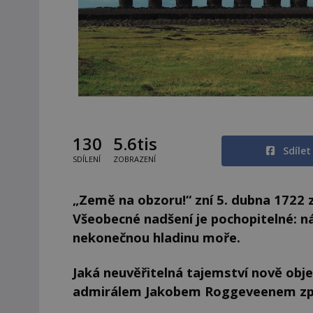
130
5.6tis
Sdíle
SDÍLENÍ
ZOBRAZENÍ
„Země na obzoru!“ zní 5. dubna 1722 
Všeobecné nadšení je pochopitelné: ná
nekonečnou hladinu moře.
Jaká neuvěřitelná tajemství nově obj
admirálem Jakobem Roggeveenem zpoč