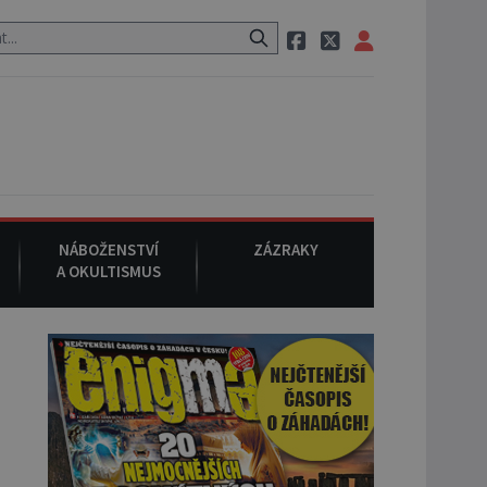
pak si na ulici zavolá taxi, nasedne do něj a už ho nikdy nikdo nespat
NÁBOŽENSTVÍ
ZÁZRAKY
A OKULTISMUS