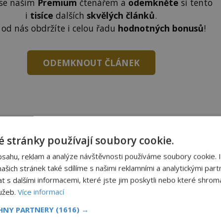
 se naším
Premium
čtenářem a
odemkněte
si tento
i
tisíce
dalších
skvělých článků
.
 od nás obdržíte i celou řadu
hodnotných bonusů
!
ODEMKNOUT ČLÁNEK
 stránky používají soubory cookie.
to článek, můžete tak učinit zasláním jediné SMS.
terý opíšete do následujícího okénka a kliknutím na
bsahu, reklam a analýze návštěvnosti používáme soubory cookie. 
tko jej odemknete.
šich stránek také sdílíme s našimi reklamními a analytickými partn
s dalšími informacemi, které jste jim poskytli nebo které shromá
CLANEK" odešlete na číslo
903 33 20
.
lužeb.
Více informací
CHNY PARTNERY
(1616) →