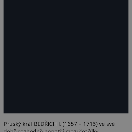
Pruský král BEDŘICH I. (1657 – 1713) ve své
době rozhodně nepatří mezi šetřílky.