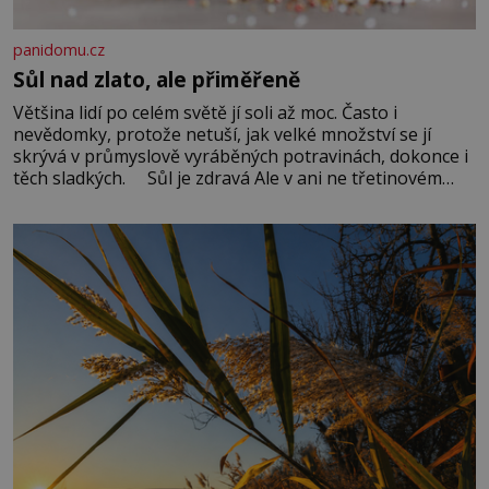
panidomu.cz
Sůl nad zlato, ale přiměřeně
Většina lidí po celém světě jí soli až moc. Často i
nevědomky, protože netuší, jak velké množství se jí
skrývá v průmyslově vyráběných potravinách, dokonce i
těch sladkých. Sůl je zdravá Ale v ani ne třetinovém
množství, než je pro většinu populace běžné. Její
základní složky– sodík a chlór – jsou zásadní pro
správné hospodaření