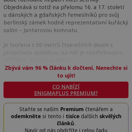
Objednává si totiž na přelomu 16. a 17. století
u dánských a gdaňských řemeslníků pro svůj
berlínský zámek hodně reprezentativní kuřácký
salón – Jantarovou komnatu.
Je tvořena z 50 metrů čtverečních desek s
jantarovou výzdobou, na něž je spotřebováno
přibližně 4,5 tuny jantaru.
Zbývá vám 96
%
článku k dočtení. Nenechte si
to ujít!
CO NABÍZÍ
ENIGMAPLUS PREMIUM?
Staňte se naším
Premium
čtenářem a
odemkněte
si tento i
tisíce
dalších
skvělých
článků
.
Navíc od nás obdržíte i celou řadu