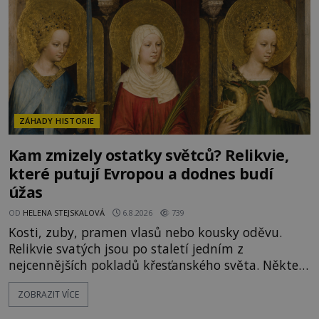
ZÁHADY HISTORIE
Kam zmizely ostatky světců? Relikvie,
které putují Evropou a dodnes budí
úžas
OD
HELENA STEJSKALOVÁ
6.8.2026
739
Kosti, zuby, pramen vlasů nebo kousky oděvu.
Relikvie svatých jsou po staletí jedním z
nejcennějších pokladů křesťanského světa. Některé
mají pečlivě doloženou historii, jiné provází
ZOBRAZIT VÍCE
záhady, krádeže i nečekané objevy. Jejich osudy
připomínají dobrodružné romány, přesto se opírají