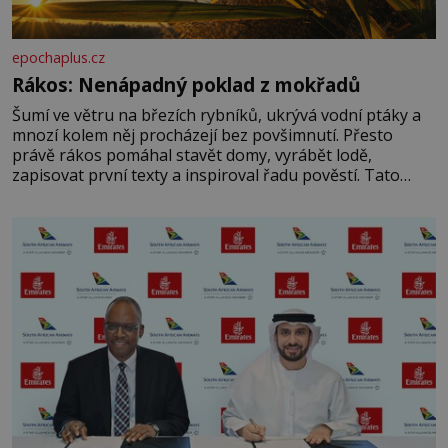
epochaplus.cz
Rákos: Nenápadný poklad z mokřadů
Šumí ve větru na březích rybníků, ukrývá vodní ptáky a
mnozí kolem něj procházejí bez povšimnutí. Přesto
právě rákos pomáhal stavět domy, vyrábět lodě,
zapisovat první texty a inspiroval řadu pověstí. Tato
skromná, ale užitečná rostlina provází člověka už tisíce
let. Většina lidí vnímá rákos jen jako obyčejnou kulisu
letního koupání. Stačí se však podívat