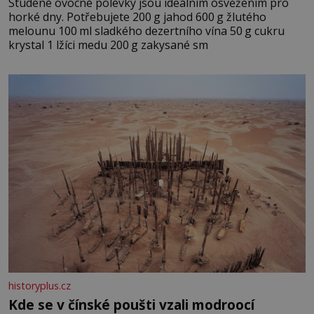
Studené ovocné polévky jsou ideálním osvěžením pro
horké dny. Potřebujete 200 g jahod 600 g žlutého
melounu 100 ml sladkého dezertního vína 50 g cukru
krystal 1 lžíci medu 200 g zakysané sm
historyplus.cz
Kde se v čínské poušti vzali modroocí