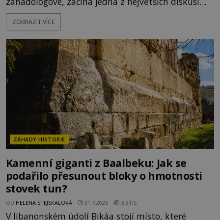
záhadologové, začíná jedna z největších diskusí
moderní historie. Osmanský admirál Piri Reis roku
ZOBRAZIT VÍCE
1513 kreslí mapu světa, která překvapuje
přesností pobřeží Afriky a Jižní Ameriky. Někteří v
ní vidí důkaz ztracené civilizace nebo dokonce
znalost Antarktidy dávno před jejím objevením.
Jiní tvrdí,
ZÁHADY HISTORIE
Kamenní giganti z Baalbeku: Jak se
podařilo přesunout bloky o hmotnosti
stovek tun?
OD
HELENA STEJSKALOVÁ
31.7.2026
3.3TIS
V libanonském údolí Bikáa stojí místo, které