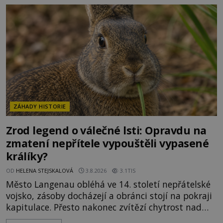
mimořádná trvanlivost dlouho živí legendy o
ztracených technologiích či tajemných
materiálech. Moderní metalurgie však ukazuje, že
skutečné vysvětlení je ješt
ZÁHADY HISTORIE
Zrod legend o válečné lsti: Opravdu na
zmatení nepřítele vypouštěli vypasené
králíky?
OD
HELENA STEJSKALOVÁ
3.8.2026
3.1TIS
Město Langenau obléhá ve 14. století nepřátelské
vojsko, zásoby docházejí a obránci stojí na pokraji
kapitulace. Přesto nakonec zvítězí chytrost nad
hrubou silou. Podle staré německé legendy vypustí