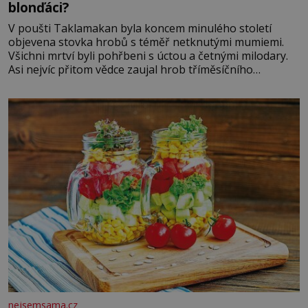
blonďáci?
V poušti Taklamakan byla koncem minulého století
objevena stovka hrobů s téměř netknutými mumiemi.
Všichni mrtví byli pohřbeni s úctou a četnými milodary.
Asi nejvíc přitom vědce zaujal hrob tříměsíčního
chlapečka s modrou filcovou čapkou, z níž se draly
blonďaté vlásky. Fakt, že jsou těla dávných lidí nesmírně
dobře zachovalá, přičítají odborníci zdejším klimatickým
podmínkám. Sucho, prosolené písky a extrémně
nejsemsama.cz