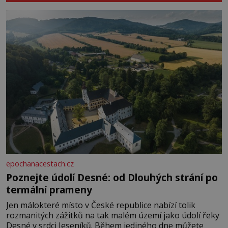
epochanacestach.cz
Poznejte údolí Desné: od Dlouhých strání po
termální prameny
Jen málokteré místo v České republice nabízí tolik
rozmanitých zážitků na tak malém území jako údolí řeky
Desné v srdci Jeseníků. Během jediného dne můžete