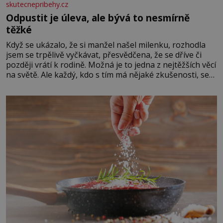
skutecnepribehy.cz
Odpustit je úleva, ale bývá to nesmírně
těžké
Když se ukázalo, že si manžel našel milenku, rozhodla
jsem se trpělivě vyčkávat, přesvědčena, že se dříve či
později vrátí k rodině. Možná je to jedna z nejtěžších věcí
na světě. Ale každý, kdo s tím má nějaké zkušenosti, se
zapřísahá, že pokud odpustíte, znatelně se vám uleví.
Když se ke mně doneslo, že si manžel pořídil milenku,