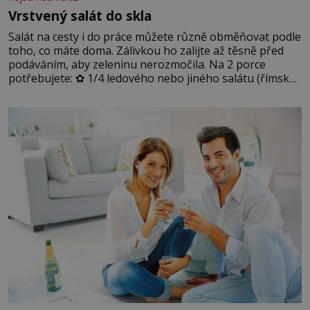
Vrstvený salát do skla
Salát na cesty i do práce můžete různě obměňovat podle
toho, co máte doma. Zálivkou ho zalijte až těsně před
podáváním, aby zeleninu nerozmočila. Na 2 porce
potřebujete: ✿ 1/4 ledového nebo jiného salátu (římský
salát, polníček…) ✿ 1 malá konzerva kukuřice ✿ ½
okurky ✿ 2 rajčata Zálivka: ✿ 4 lžíce olivového oleje ✿ 1
lžíci citronové šťávy ✿ ½ stroužku