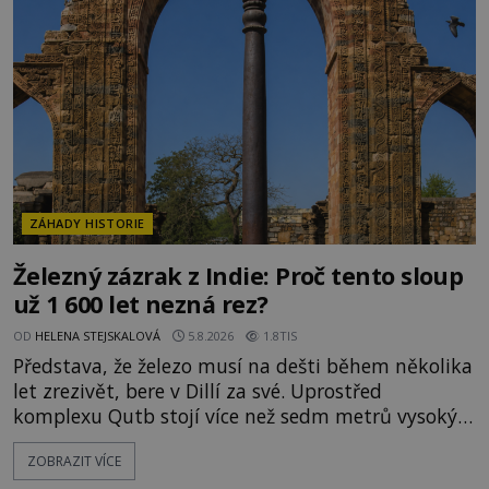
o skutečné historické události. Ve středověké
Evropě mají relikvie mimořádnou hodnotu. Nejsou
jen předmětem úcty
ZÁHADY HISTORIE
Železný zázrak z Indie: Proč tento sloup
už 1 600 let nezná rez?
OD
HELENA STEJSKALOVÁ
5.8.2026
1.8TIS
Představa, že železo musí na dešti během několika
let zrezivět, bere v Dillí za své. Uprostřed
komplexu Qutb stojí více než sedm metrů vysoký
železný sloup, který už přibližně 1 600 let odolává
ZOBRAZIT VÍCE
počasí s jen nepatrnými stopami koroze. Jeho