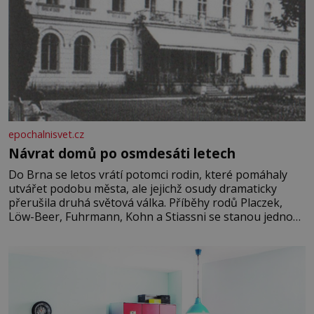
epochalnisvet.cz
Návrat domů po osmdesáti letech
Do Brna se letos vrátí potomci rodin, které pomáhaly
utvářet podobu města, ale jejichž osudy dramaticky
přerušila druhá světová válka. Příběhy rodů Placzek,
Löw-Beer, Fuhrmann, Kohn a Stiassni se stanou jednou
z hlavních dramaturgických linií festivalu židovské
kultury ŠTETL FEST 2026. Některé návraty nejsou
jednoduché. Místa, která si člověk pamatuje z rodinných
vyprávění, už dávno