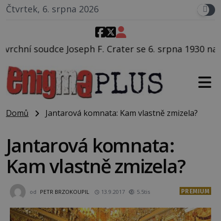
Čtvrtek, 6. srpna 2026
 Crater se 6. srpna 1930 navečeří ve své oblíbené res
Domů
Jantarová komnata: Kam vlastně zmizela?
Jantarová komnata:
Kam vlastně zmizela?
PREMIUM
od
PETR BRZOKOUPIL
13.9.2017
5.5tis