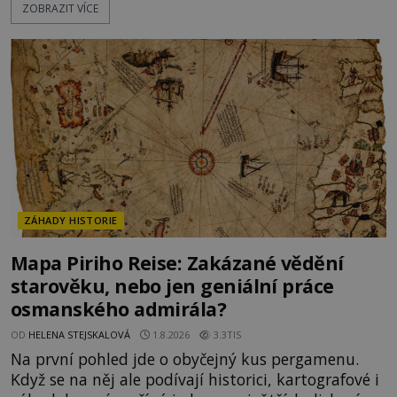
ZOBRAZIT VÍCE
obyvatelé za hradby dobře živeného králíka, aby
nepřítele přesvědčili, že uvnitř města je jídla stále
dost. Čas pracuje pro obléhatele. Ve městě ubývají
zásoby a každý den znamená další porci strádá
ZÁHADY HISTORIE
Mapa Piriho Reise: Zakázané vědění
starověku, nebo jen geniální práce
osmanského admirála?
OD
HELENA STEJSKALOVÁ
1.8.2026
3.3TIS
Na první pohled jde o obyčejný kus pergamenu.
Když se na něj ale podívají historici, kartografové i