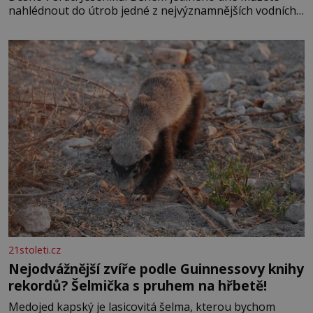
nahlédnout do útrob jedné z nejvýznamnějších vodních
elektráren v Evropě, vydat se na horské hřebeny, projet
se na koloběžce a den zakončit poznáváním památek ve
Velkých Losinách nebo v termálním
21stoleti.cz
Nejodvážnější zvíře podle Guinnessovy knihy
rekordů? Šelmička s pruhem na hřbetě!
Medojed kapský je lasicovitá šelma, kterou bychom