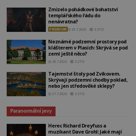
Zmizelo pohádkové bohatství
templářského řádu do
nenávratna?
PREMIUM
29.7.2026
3.3TIS
Neznámé podzemní prostory pod
klášterem v Plasích: Skrývá se pod
zemí ještě něco?
28.7.2026
3.2TIS
Tajemství štoly pod Zvíkovem.
Skrývají podzemní chodby poklad,
nebo jen středověké sklepy?
27.7.2026
3.3TIS
Paranormální jevy
Herec Richard Dreyfuss a
muzikant Dave Grohl: Jaké mají