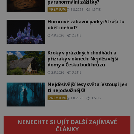
paranormální zážitky?
PREMIUM
5.8.2026
1.9TIS
Hororové zábavní parky: Straší tu
oběti nehod?
4.8.2026
2.8TIS
Kroky v prázdných chodbách a
přízraky v oknech: Nejděsivější
domy v Česku budí hrůzu
2.8.2026
3.2TIS
Nejděsivější lesy světa: Vstoupí jen
ti nejodvážnější!
PREMIUM
1.8.2026
3.5TIS
NENECHTE SI UJÍT DALŠÍ ZAJÍMAVÉ
ČLÁNKY