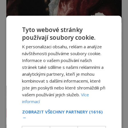
Tyto webové stránky
používají soubory cookie.
K personalizaci obsahu, reklam a analýze
návštěvnosti používáme soubory cookie.
Informace o vašem používání našich
stránek také sdílíme s našimi reklamními a
analytickými partnery, kteří je mohou
kombinovat s dalšími informacemi, které
jste jim poskytli nebo které shromáždili při
vašem používání jejich služeb.
Více
informací
Vesmír a technologie
ZOBRAZIT VŠECHNY PARTNERY
(1616)
→
Podivné události roku 2023: Jsou