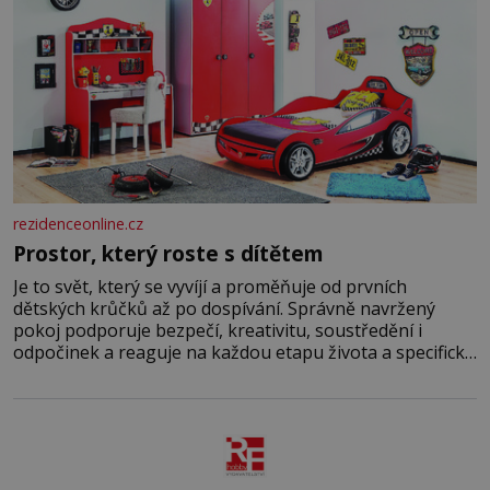
rezidenceonline.cz
Prostor, který roste s dítětem
Je to svět, který se vyvíjí a proměňuje od prvních
dětských krůčků až po dospívání. Správně navržený
pokoj podporuje bezpečí, kreativitu, soustředění i
odpočinek a reaguje na každou etapu života a specifické
potřeby dítěte. Pro nejmenší je klíčová jednoduchost,
měkkost a bezpečí, proto by pokoj miminka měl působit
především klidně a útulně. Předškolní věk je