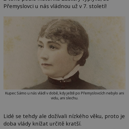
Přemyslovci u nás vládnou už v 7. století!
Kupec Sámo u nás vládl v době, kdy ještě po Přemyslovcích nebylo ani
vidu, ani slechu.
Lidé se tehdy ale dožívali nízkého věku, proto je
doba vlády knížat určitě kratší.