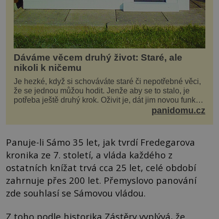
Dáváme věcem druhý život: Staré, ale
nikoli k ničemu
Je hezké, když si schováváte staré či nepotřebné věci,
že se jednou můžou hodit. Jenže aby se to stalo, je
potřeba ještě druhý krok. Oživit je, dát jim novou funkci
a obvykle jim také dopřát zkrášlova...
panidomu.cz
Panuje-li Sámo 35 let, jak tvrdí Fredegarova
kronika ze 7. století, a vláda každého z
ostatních knížat trvá cca 25 let, celé období
zahrnuje přes 200 let. Přemyslovo panování
zde souhlasí se Sámovou vládou.
Z toho podle historika Zástěry vyplývá, že