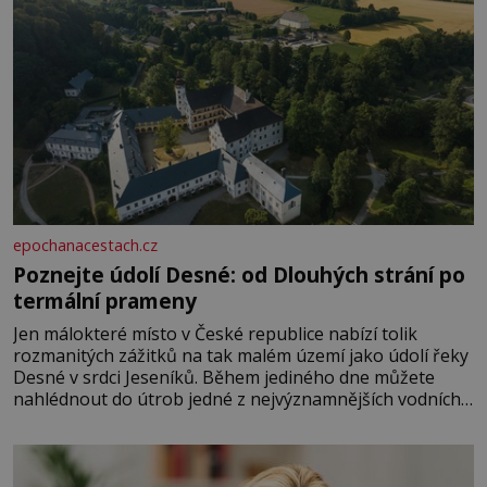
epochanacestach.cz
Poznejte údolí Desné: od Dlouhých strání po
termální prameny
Jen málokteré místo v České republice nabízí tolik
rozmanitých zážitků na tak malém území jako údolí řeky
Desné v srdci Jeseníků. Během jediného dne můžete
nahlédnout do útrob jedné z nejvýznamnějších vodních
elektráren v Evropě, vydat se na horské hřebeny, projet
se na koloběžce a den zakončit poznáváním památek ve
Velkých Losinách nebo v termálním