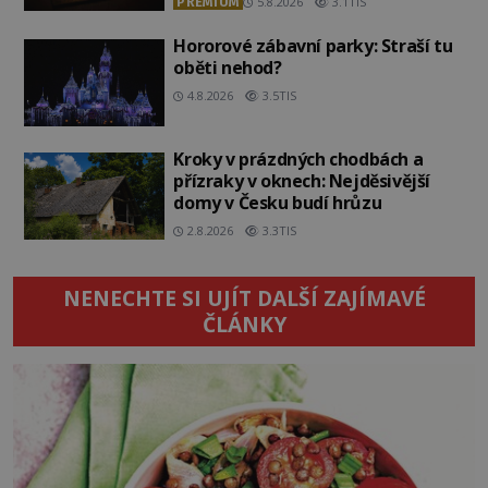
PREMIUM
5.8.2026
3.1TIS
Hororové zábavní parky: Straší tu
oběti nehod?
4.8.2026
3.5TIS
Kroky v prázdných chodbách a
přízraky v oknech: Nejděsivější
domy v Česku budí hrůzu
2.8.2026
3.3TIS
NENECHTE SI UJÍT DALŠÍ ZAJÍMAVÉ
ČLÁNKY