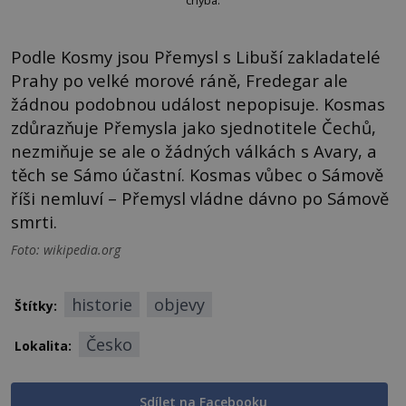
chyba.
Podle Kosmy jsou Přemysl s Libuší zakladatelé
Prahy po velké morové ráně, Fredegar ale
žádnou podobnou událost nepopisuje. Kosmas
zdůrazňuje Přemysla jako sjednotitele Čechů,
nezmiňuje se ale o žádných válkách s Avary, a
těch se Sámo účastní. Kosmas vůbec o Sámově
říši nemluví – Přemysl vládne dávno po Sámově
smrti.
Foto: wikipedia.org
historie
objevy
Štítky:
Česko
Lokalita:
Sdílet na Facebooku