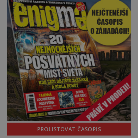
zásoby a každý den znamená další porci strádá
PROLISTOVAT ČASOPIS