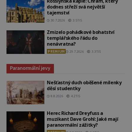
Rosslynská kaple: Chrám, který
dodnes střeží svá největší
tajemství
30.7.2026
3.5TIS
Zmizelo pohádkové bohatství
templářského řádu do
nenávratna?
PREMIUM
29.7.2026
3.3TIS
Paranormální jevy
Nešťastný duch oběšené milenky
děsí studentky
8.8.2026
4.2TIS
Herec Richard Dreyfuss a
muzikant Dave Grohl: Jaké mají
paranormální zážitky?