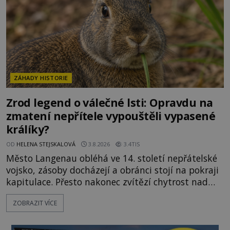
skutečné vysvětlení je ješt
ZÁHADY HISTORIE
Zrod legend o válečné lsti: Opravdu na
zmatení nepřítele vypouštěli vypasené
králíky?
OD
HELENA STEJSKALOVÁ
3.8.2026
3.4TIS
Město Langenau obléhá ve 14. století nepřátelské
vojsko, zásoby docházejí a obránci stojí na pokraji
kapitulace. Přesto nakonec zvítězí chytrost nad
hrubou silou. Podle staré německé legendy vypustí
ZOBRAZIT VÍCE
obyvatelé za hradby dobře živeného králíka, aby
nepřítele přesvědčili, že uvnitř města je jídla stále
dost. Čas pracuje pro obléhatele. Ve městě ubývají