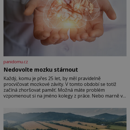
panidomu.cz
Nedovolte mozku stárnout
Každý, komu je přes 25 let, by měl pravidelně
procvičovat mozkové závity. V tomto období se totiž
začíná zhoršovat paměť. Možná máte problém
vzpomenout si na jméno kolegy z práce. Nebo marně v
paměti lovíte název knížky, kterou jste nedávno přečetli.
Je to opravdu tak, s věkem jako kdyby se paměť
rozhodla stávkovat. Cvičte