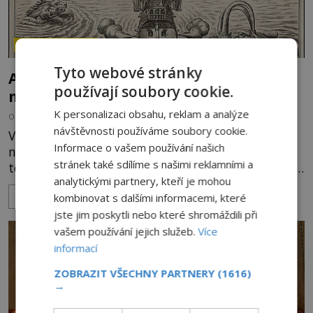
ZÁHADY HISTORIE
Tyto webové stránky
Ayia Napa: Kyperské vodní monstrum s
používají soubory cookie.
mírumilovnou povahou
K personalizaci obsahu, reklam a analýze
OD
FILIP APPL
7.8.2026
5.0TIS
návštěvnosti používáme soubory cookie.
Vodní monstra jsou poměrně častým koloritem
Informace o vašem používání našich
nejrůznějších jezer, řek či ostrovů. Mnozí skeptici
stránek také sdílíme s našimi reklamními a
to přikládají hlavně snaze dané místo zviditelnit a
analytickými partnery, kteří je mohou
přitáhnout k němu pozornost záhadám
kombinovat s dalšími informacemi, které
ZOBRAZIT VÍCE
nakloněných turistů. Je to také případ kyperského
jste jim poskytli nebo které shromáždili při
tvora jménem Ayia Napa? Nebo se může za
legendami o něm ukrývat nějaký pravdivý základ?
vašem používání jejich služeb.
Více
V blízkosti Mysu Greco, jak se přez
informací
ZOBRAZIT VŠECHNY PARTNERY
(1616)
→