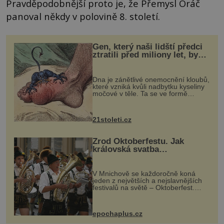
Pravděpodobnější proto je, že Přemysl Oráč
panoval někdy v polovině 8. století.
Gen, který naši lidští předci
ztratili před miliony let, by
mohl pomoci s léčbou
„nemoci králů“
Dna je zánětlivé onemocnění kloubů,
které vzniká kvůli nadbytku kyseliny
močové v těle. Ta se ve formě
krystalků ukládá v blízkosti kloubů,
nejčastěji přitom postihuje palce na
nohou, a způsobuje bole...
21stoleti.cz
Zrod Oktoberfestu. Jak
královská svatba
odstartovala největší pivní
festival světa
V Mnichově se každoročně koná
jeden z největších a nejslavnějších
festivalů na světě – Oktoberfest.
Každý rok přiláká miliony
návštěvníků, kteří si vychutnávají
pivo, tradiční jídlo a bavorskou
epochaplus.cz
kultur...