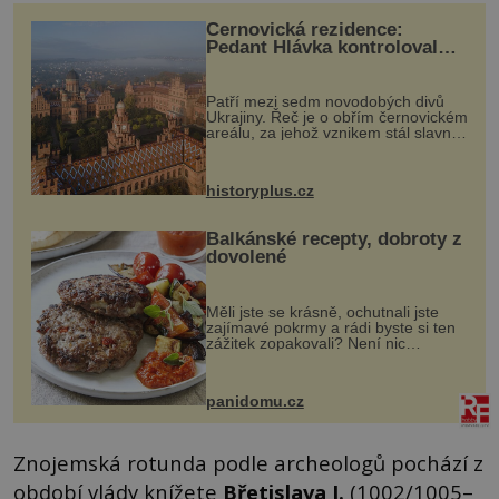
Černovická rezidence:
Pedant Hlávka kontroloval
každou cihlu
Patří mezi sedm novodobých divů
Ukrajiny. Řeč je o obřím černovickém
areálu, za jehož vznikem stál slavný
český architekt Josef Hlávka. Ten si
na něm dal mimořádně záležet. Jeho
stavební plány by při ...
historyplus.cz
Balkánské recepty, dobroty z
dovolené
Měli jste se krásně, ochutnali jste
zajímavé pokrmy a rádi byste si ten
zážitek zopakovali? Není nic
snazšího. Pljeskavica (10 porcí)
Možná jste ji ochutnali na dovolené v
bývalé Jugoslávii, lze ji vi...
panidomu.cz
Znojemská rotunda podle archeologů pochází z
období vlády knížete
Břetislava I.
(1002/1005–