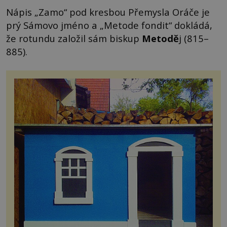
Nápis „Zamo“ pod kresbou Přemysla Oráče je
prý Sámovo jméno a „Metode fondit“ dokládá,
že rotundu založil sám biskup
Metodě
j (815–
885).