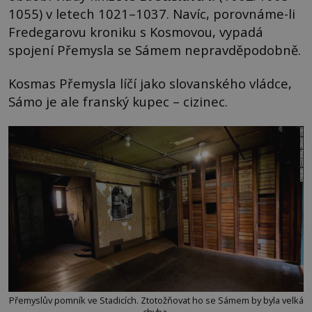
1055) v letech 1021–1037. Navíc, porovnáme-li
Fredegarovu kroniku s Kosmovou, vypadá
spojení Přemysla se Sámem nepravděpodobně.
Kosmas Přemysla líčí jako slovanského vládce,
Sámo je ale franský kupec – cizinec.
Přemyslův pomník ve Stadicích. Ztotožňovat ho se Sámem by byla velká