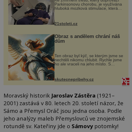
Ke zmírnění třesu, který doprovází
Parkinsonovu chorobu, je využívána
hluboká mozková stimulace, která
však vyžaduje vysoce invazivní
zákrok. Ultrazvuk zase není vhodný
k dostatečně přesnému zacílení ...
21stoleti.cz
Obraz s andělem chrání náš
dům
Ten obraz byl kýč, se kterým jsme se
nechtěli nikomu chlubit. Rychle jsme
ho ale vraceli na jeho místo. S
manželem Vaškem jsme si pořídili
chaloupku, takový domek na severu
Čech, kde jsme si naplánova...
skutecnepribehy.cz
Moravský historik
Jaroslav Zástěra
(1921–
2001) zastává v 80. letech 20. století názor, že
Sámo a Přemysl Oráč jsou jedna osoba. Podle
jeho analýzy maleb Přemyslovců ve znojemské
rotundě sv. Kateřiny jde o
Sámovy
potomky!