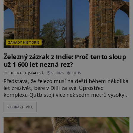
jen předmětem úcty
ZÁHADY HISTORIE
Železný zázrak z Indie: Proč tento sloup
už 1 600 let nezná rez?
OD
HELENA STEJSKALOVÁ
5.8.2026
3.0TIS
Představa, že železo musí na dešti během několika
let zrezivět, bere v Dillí za své. Uprostřed
komplexu Qutb stojí více než sedm metrů vysoký
železný sloup, který už přibližně 1 600 let odolává
ZOBRAZIT VÍCE
počasí s jen nepatrnými stopami koroze. Jeho
mimořádná trvanlivost dlouho živí legendy o
ztracených technologiích či tajemných
materiálech. Moderní metalurgie však ukazuje, že