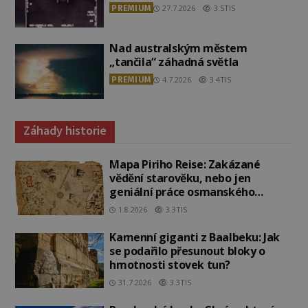
PREMIUM
27.7.2026
3.5TIS
Nad australským městem
„tančila“ záhadná světla
PREMIUM
4.7.2026
3.4TIS
Záhady historie
Mapa Piriho Reise: Zakázané
vědění starověku, nebo jen
geniální práce osmanského
admirála?
1.8.2026
3.3TIS
Kamenní giganti z Baalbeku: Jak
se podařilo přesunout bloky o
hmotnosti stovek tun?
31.7.2026
3.3TIS