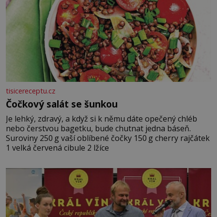
tisicereceptu.cz
Čočkový salát se šunkou
Je lehký, zdravý, a když si k němu dáte opečený chléb
nebo čerstvou bagetku, bude chutnat jedna báseň.
Suroviny 250 g vaší oblíbené čočky 150 g cherry rajčátek
1 velká červená cibule 2 lžíce