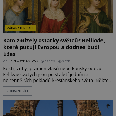
ZÁHADY HISTORIE
Kam zmizely ostatky světců? Relikvie,
které putují Evropou a dodnes budí
úžas
OD
HELENA STEJSKALOVÁ
6.8.2026
3.0TIS
Kosti, zuby, pramen vlasů nebo kousky oděvu.
Relikvie svatých jsou po staletí jedním z
nejcennějších pokladů křesťanského světa. Některé
mají pečlivě doloženou historii, jiné provází
ZOBRAZIT VÍCE
záhady, krádeže i nečekané objevy. Jejich osudy
připomínají dobrodružné romány, přesto se opírají
o skutečné historické události. Ve středověké
Evropě mají relikvie mimořádnou hodnotu. Nejsou