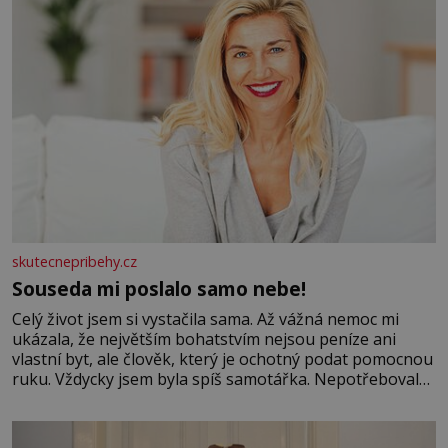
skutecnepribehy.cz
Souseda mi poslalo samo nebe!
Celý život jsem si vystačila sama. Až vážná nemoc mi
ukázala, že největším bohatstvím nejsou peníze ani
vlastní byt, ale člověk, který je ochotný podat pomocnou
ruku. Vždycky jsem byla spíš samotářka. Nepotřebovala
jsem kolem sebe partu kamarádek ani partnera. Stačily
mi knihy, práce a hlavně klid. Hned po studiích jsem
odešla z rodného města,