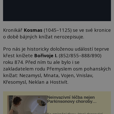
Kronikář
Kosmas
(1045–1125) se ve své kronice
o době bájných knížat nerozepisuje.
Pro nás je historicky doloženou událostí teprve
křest knížete
Bořivoje I.
(852/855–888/890)
roku 874. Před ním tu ale bylo i se
zakladatelem rodu Přemyslem osm pohanských
knížat: Nezamysl, Mnata, Vojen, Vnislav,
Křesomysl, Neklan a Hostivít.
Neinvazivní léčba nejen
Parkinsonovy choroby
pomocí ultrazvukové
„helmy“