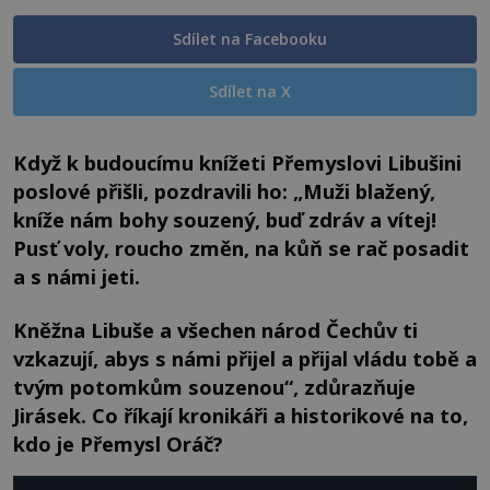
Sdílet na Facebooku
Sdílet na X
Když k budoucímu knížeti Přemyslovi Libušini
poslové přišli, pozdravili ho: „Muži blažený,
kníže nám bohy souzený, buď zdráv a vítej!
Pusť voly, roucho změn, na kůň se rač posadit
a s námi jeti.
Kněžna Libuše a všechen národ Čechův ti
vzkazují, abys s námi přijel a přijal vládu tobě a
tvým potomkům souzenou“, zdůrazňuje
Jirásek. Co říkají kronikáři a historikové na to,
kdo je Přemysl Oráč?