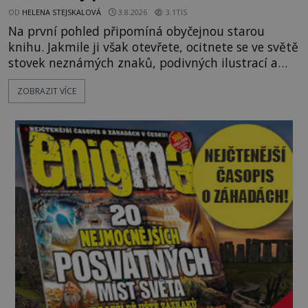
OD
HELENA STEJSKALOVÁ
3.8.2026
3.1TIS
Na první pohled připomíná obyčejnou starou
knihu. Jakmile ji však otevřete, ocitnete se ve světě
stovek neznámých znaků, podivných ilustrací a
textu, který už téměř dvě století vzdoruje všem
ZOBRAZIT VÍCE
pokusům o rozluštění. Rohoncský kodex patří mezi
největší záhady evropských dějin a dodnes nikdo s
jistotou neví, kdo jej napsal, kdy vznikl ani co
vlastně vypráví. Rohoncský kodex se poprvé
objevuje v roce