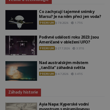
Co zachycují tajemné snímky
Marsu? Je na něm přeci jen voda?
PREMIUM
7.8.2026
1.7TIS
Podivné události roku 2023: Jsou
Američané v obležení UFO?
PREMIUM
27.7.2026
3.5TIS
Nad australským městem
„tančila“ záhadná světla
PREMIUM
4.7.2026
3.4TIS
Záhady historie
Ayia Napa: Kyperské vodní
monstrum s mírumilovnou