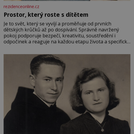
rezidenceonline.cz
Prostor, který roste s dítětem
Je to svět, který se vyvíjí a proměňuje od prvních
dětských krůčků až po dospívání. Správně navržený
pokoj podporuje bezpečí, kreativitu, soustředění i
odpočinek a reaguje na každou etapu života a specifické
potřeby dítěte. Pro nejmenší je klíčová jednoduchost,
měkkost a bezpečí, proto by pokoj miminka měl působit
především klidně a útulně. Předškolní věk je