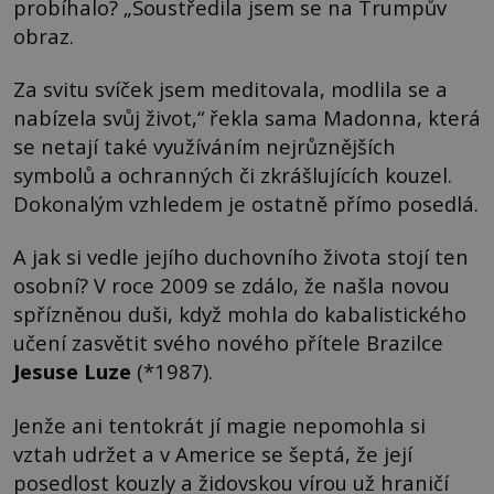
probíhalo? „Soustředila jsem se na Trumpův
obraz.
Za svitu svíček jsem meditovala, modlila se a
nabízela svůj život,“ řekla sama Madonna, která
se netají také využíváním nejrůznějších
symbolů a ochranných či zkrášlujících kouzel.
Dokonalým vzhledem je ostatně přímo posedlá.
A jak si vedle jejího duchovního života stojí ten
osobní? V roce 2009 se zdálo, že našla novou
spřízněnou duši, když mohla do kabalistického
učení zasvětit svého nového přítele Brazilce
Jesuse Luze
(*1987).
Jenže ani tentokrát jí magie nepomohla si
vztah udržet a v Americe se šeptá, že její
posedlost kouzly a židovskou vírou už hraničí