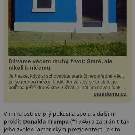
Dáváme věcem druhý život: Staré, ale
nikoli k ničemu
Je hezké, když si schováváte staré či nepotřebné věci,
že se jednou můžou hodit. Jenže aby se to stalo, je
potřeba ještě druhý krok. Oživit je, dát jim novou funkci
a obvykle jim také dopřát zkrášlova...
panidomu.cz
V minulosti se prý pokusila spolu s dalšími
proklít
Donalda Trumpa
(*1946) a zabránit tak
jeho zvolení americkým prezidentem. Jak to