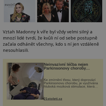
Vztah Madonny k víře byl vždy velmi silný a
mnozí lidé tvrdí, že kvůli ní od sebe postupně
začala odhánět všechny, kdo s ní jen vzdáleně
nesouhlasili.
Neinvazivní léčba nejen
Parkinsonovy choroby
pomocí ultrazvukové
„helmy“
Ke zmírnění třesu, který doprovází
Parkinsonovu chorobu, je využívána
hluboká mozková stimulace, která
však vyžaduje vysoce invazivní
zákrok. Ultrazvuk zase není vhodný
k dostatečně přesnému zacílení ...
21stoleti.cz