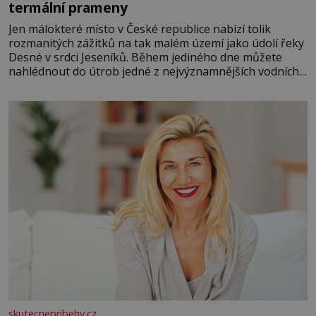
termální prameny
Jen málokteré místo v České republice nabízí tolik
rozmanitých zážitků na tak malém území jako údolí řeky
Desné v srdci Jeseníků. Během jediného dne můžete
nahlédnout do útrob jedné z nejvýznamnějších vodních
elektráren v Evropě, vydat se na horské hřebeny, projet
se na koloběžce a den zakončit poznáváním památek ve
Velkých Losinách nebo v termálním
skutecnepribehy.cz