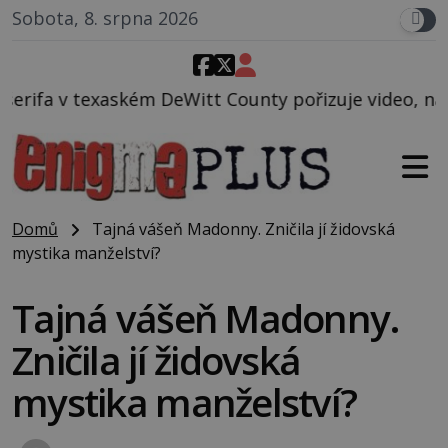
Sobota, 8. srpna 2026
itt County pořizuje video, na kterém před jeho voze
Domů
Tajná vášeň Madonny. Zničila jí židovská
mystika manželství?
Tajná vášeň Madonny.
Zničila jí židovská
mystika manželství?