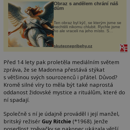
Obraz s andělem chrání náš
dům
Ten obraz byl kýč, se kterým jsme se
nechtěli nikomu chlubit. Rychle jsme
ho ale vraceli na jeho místo. S
manželem Vaškem jsme si pořídili
chaloupku, takový domek na severu
Čech, kde jsme si naplánova...
skutecnepribehy.cz
Před 14 lety pak proletěla mediálním světem
zpráva, že se Madonna přestává stýkat
s většinou svých sourozenců i přátel. Důvod?
Kromě silné víry to měla být také naprostá
oddanost židovské mystice a rituálům, které do
ní spadají.
Společně s ní je údajně prováděl i její manžel,
britský režisér
Guy Ritchie
(*1968). Jenže
posedlost zpěvačky se nakonec ukázala větší,