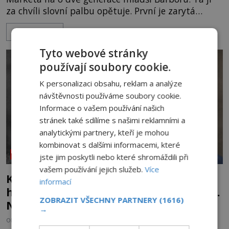
za chvíli slovní palbu opětuje. První je zarytá
katolička, druhá přesvědčená kališnice. A každá z
ZOBRAZIT VÍCE
nich se usídlí na jedné z věží slavného hradu
Trosky. Šlechtic Ota IV. z Bergova (1399–1452) patří
Tyto webové stránky
mezi vůdce protihusitského boje. Za manželku má
používají soubory cookie.
skutečně jistou
K personalizaci obsahu, reklam a analýze
návštěvnosti používáme soubory cookie.
Informace o vašem používání našich
stránek také sdílíme s našimi reklamními a
analytickými partnery, kteří je mohou
kombinovat s dalšími informacemi, které
NEOBJASNĚNÉ UDÁLOSTI
jste jim poskytli nebo které shromáždili při
vašem používání jejich služeb.
Více
Kletba Tamerlánovy hrobky: Otevřeli
informací
hrob a za dva dny začala invaze do SSSR.
ZOBRAZIT VŠECHNY PARTNERY
(1616)
Náhoda, nebo varování?
→
OD
HELENA STEJSKALOVÁ
4.8.2026
3.1TIS