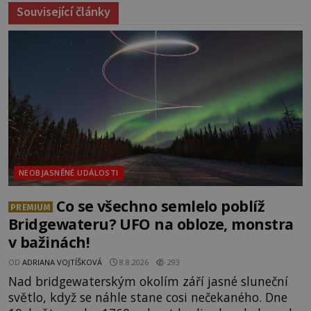
Související články
NEOBJASNĚNÉ UDÁLOSTI
Co se všechno semlelo poblíž
PREMIUM
Bridgewateru? UFO na obloze, monstra
v bažinách!
OD
ADRIANA VOJTÍŠKOVÁ
8.8.2026
293
Nad bridgewaterským okolím září jasné sluneční
světlo, když se náhle stane cosi nečekaného. Dne