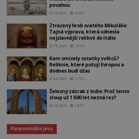
povahou
7.8.2026
4.4TIS
Ztracený hrob svatého Mikuláše:
Tajná výprava, která odnesla
nejslavnější relikvii do Itálie
7.8.2026
1.9TIS
Kam zmizely ostatky světců?
Relikvie, které putují Evropou a
dodnes budí úžas
6.8.2026
2.7TIS
Železný zázrak z Indie: Proč tento
sloup už 1 600 let nezná rez?
5.8.2026
2.8TIS
Paranormální jevy