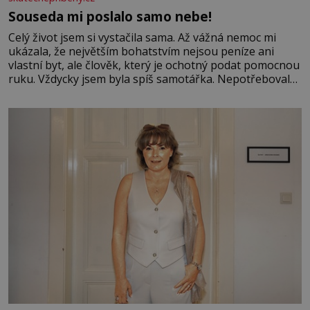
Souseda mi poslalo samo nebe!
Celý život jsem si vystačila sama. Až vážná nemoc mi
ukázala, že největším bohatstvím nejsou peníze ani
vlastní byt, ale člověk, který je ochotný podat pomocnou
ruku. Vždycky jsem byla spíš samotářka. Nepotřebovala
jsem kolem sebe partu kamarádek ani partnera. Stačily
mi knihy, práce a hlavně klid. Hned po studiích jsem
odešla z rodného města,