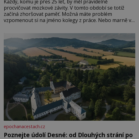
Každý, komu je přes 25 let, by měl pravidelně
procvičovat mozkové závity. V tomto období se totiž
začíná zhoršovat paměť. Možná máte problém
vzpomenout si na jméno kolegy z práce. Nebo marně v
paměti lovíte název knížky, kterou jste nedávno přečetli.
Je to opravdu tak, s věkem jako kdyby se paměť
rozhodla stávkovat. Cvičte
epochanacestach.cz
Poznejte údolí Desné: od Dlouhých strání po