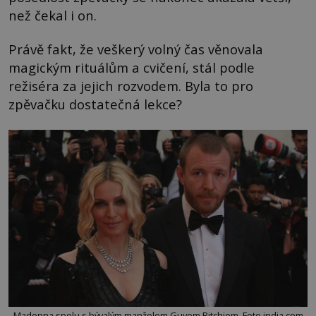
než čekal i on.
Právě fakt, že veškerý volný čas věnovala
magickým rituálům a cvičení, stál podle
režiséra za jejich rozvodem. Byla to pro
zpěvačku dostatečná lekce?
Madonna spolu s bývalým manželem Guyem Ritchiem. Foto india.com