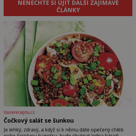
NENECHTE SI UJÍT DALŠÍ ZAJÍMAVÉ
ČLÁNKY
tisicereceptu.cz
Čočkový salát se šunkou
Je lehký, zdravý, a když si k němu dáte opečený chléb
nebo čerstvou bagetku, bude chutnat jedna báseň.