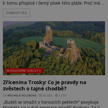
k tomu přispívá i černý písek této pláže. Proč má
pláž takové netypické zbarvení? Nakolik jsou
ZOBRAZIT VÍCE
pravdivé historky, že zde došlo k nevysvětlitelným
zmizením turistů? Ti, kteří se nebojí, nás mohou
následovat. Vstupujeme na pláž Dumas ve městě
Surat. Gu
NEOBJASNĚNÉ UDÁLOSTI
Zřícenina Trosky: Co je pravdy na
zvěstech o tajné chodbě?
OD
MICHAELA HOLUBOVÁ
5.8.2026
3.1TIS
„Budeš se smažit v horoucích peklech!“ povykuje
Markéta na o dvě generace mladší Barboru. Ta jí