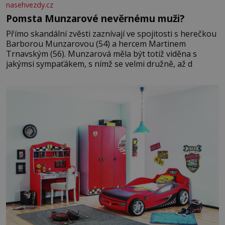
nasehvezdy.cz
Pomsta Munzarové nevěrnému muži?
Přímo skandální zvěsti zaznívají ve spojitosti s herečkou
Barborou Munzarovou (54) a hercem Martinem
Trnavským (56). Munzarová měla být totiž viděna s
jakýmsi sympaťákem, s nímž se velmi družně, až d