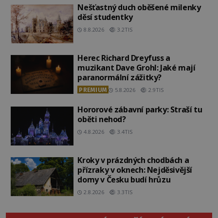
Nešťastný duch oběšené milenky
děsí studentky
8.8.2026
3.2TIS
Herec Richard Dreyfuss a
muzikant Dave Grohl: Jaké mají
paranormální zážitky?
PREMIUM
5.8.2026
2.9TIS
Hororové zábavní parky: Straší tu
oběti nehod?
4.8.2026
3.4TIS
Kroky v prázdných chodbách a
přízraky v oknech: Nejděsivější
domy v Česku budí hrůzu
2.8.2026
3.3TIS