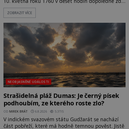
10. května roku 1760 v deset hodin dopoledne zde
dojde k vůbec prvnímu historicky doloženému
ZOBRAZIT VÍCE
přeletu UFO. Podle záznamů vyzařuje takové
světlo, že vypadá jako „koule hořícího ohně“. Jde
jen o nějaký optický klam, nebo se zde skutečně
právě vznáší mimozemská loď
NEOBJASNĚNÉ UDÁLOSTI
Strašidelná pláž Dumas: Je černý písek
podhoubím, ze kterého roste zlo?
OD
MIREK BRÁT
6.8.2026
5.3TIS
V indickém svazovém státu Gudžarát se nachází
část pobřeží, které má hodně temnou pověst. Jistě