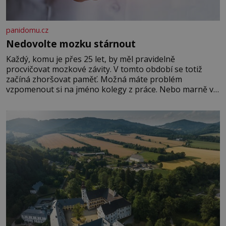
panidomu.cz
Nedovolte mozku stárnout
Každý, komu je přes 25 let, by měl pravidelně
procvičovat mozkové závity. V tomto období se totiž
začíná zhoršovat paměť. Možná máte problém
vzpomenout si na jméno kolegy z práce. Nebo marně v
paměti lovíte název knížky, kterou jste nedávno přečetli.
Je to opravdu tak, s věkem jako kdyby se paměť
rozhodla stávkovat. Cvičte