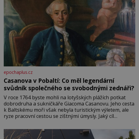
epochaplus.cz
Casanova v Pobaltí: Co měl legendární
svůdník společného se svobodnými zednáři?
V roce 1764 byste mohli na lotyšských plážích potkat
dobrodruha a sukničkáře Giacoma Casanovu. Jeho cesta
k Baltskému moři však nebyla turistickým výletem, ale
ryze pracovní cestou se zištnými úmysly. Jaký cíl
Casanova sledoval, když se například procházel uličkami
lotyšské Rigy? Casanova v Pobaltí kontaktoval tamní
zednářské lóže. Nebyl v této oblasti žádným nováčkem,