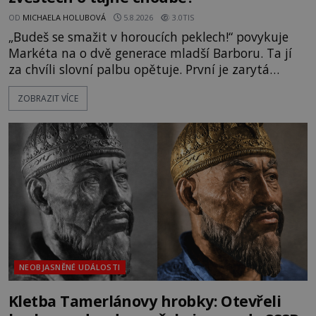
OD
MICHAELA HOLUBOVÁ
5.8.2026
3.0TIS
„Budeš se smažit v horoucích peklech!“ povykuje
Markéta na o dvě generace mladší Barboru. Ta jí
za chvíli slovní palbu opětuje. První je zarytá
katolička, druhá přesvědčená kališnice. A každá z
ZOBRAZIT VÍCE
nich se usídlí na jedné z věží slavného hradu
Trosky. Šlechtic Ota IV. z Bergova (1399–1452) patří
mezi vůdce protihusitského boje. Za manželku má
skutečně jistou
NEOBJASNĚNÉ UDÁLOSTI
Kletba Tamerlánovy hrobky: Otevřeli