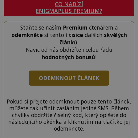
CO NABÍZÍ
ENIGMAPLUS PREMIUM?
Staňte se naším
Premium
čtenářem a
odemkněte
si tento i
tisíce
dalších
skvělých
článků
.
Navíc od nás obdržíte i celou řadu
hodnotných bonusů
!
ODEMKNOUT ČLÁNEK
Pokud si přejete odemknout pouze tento článek,
můžete tak učinit zasláním jediné SMS. Během
chvilky obdržíte číselný kód, který opíšete do
následujícího okénka a kliknutím na tlačítko jej
odemknete.