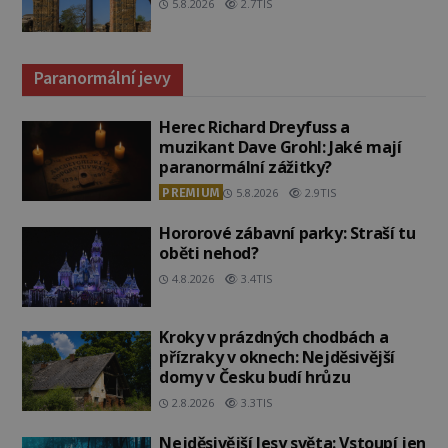
5.8.2026
2.7TIS
Paranormální jevy
Herec Richard Dreyfuss a
muzikant Dave Grohl: Jaké mají
paranormální zážitky?
PREMIUM
5.8.2026
2.9TIS
Hororové zábavní parky: Straší tu
oběti nehod?
4.8.2026
3.4TIS
Kroky v prázdných chodbách a
přízraky v oknech: Nejděsivější
domy v Česku budí hrůzu
2.8.2026
3.3TIS
Nejděsivější lesy světa: Vstoupí jen