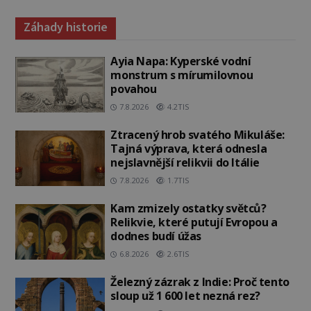
Záhady historie
Ayia Napa: Kyperské vodní
monstrum s mírumilovnou
povahou
7.8.2026
4.2TIS
Ztracený hrob svatého Mikuláše:
Tajná výprava, která odnesla
nejslavnější relikvii do Itálie
7.8.2026
1.7TIS
Kam zmizely ostatky světců?
Relikvie, které putují Evropou a
dodnes budí úžas
6.8.2026
2.6TIS
Železný zázrak z Indie: Proč tento
sloup už 1 600 let nezná rez?