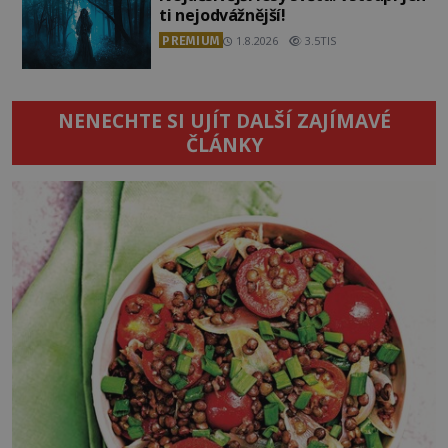
ti nejodvážnější!
PREMIUM
1.8.2026
3.5TIS
NENECHTE SI UJÍT DALŠÍ ZAJÍMAVÉ
ČLÁNKY