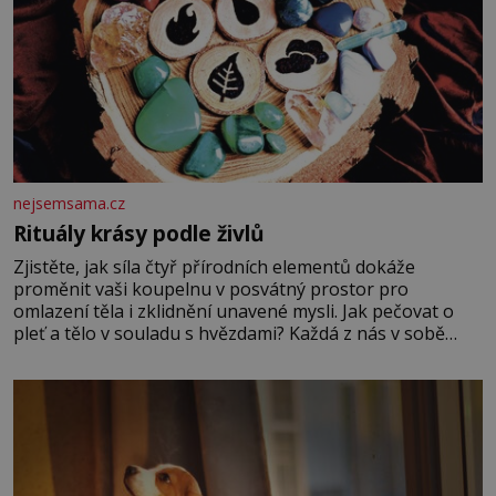
nejsemsama.cz
Rituály krásy podle živlů
Zjistěte, jak síla čtyř přírodních elementů dokáže
proměnit vaši koupelnu v posvátný prostor pro
omlazení těla i zklidnění unavené mysli. Jak pečovat o
pleť a tělo v souladu s hvězdami? Každá z nás v sobě
nese otisk vesmíru, který se projevuje nejen v naší
povaze, ale i v potřebách naší pokožky. Ohnivá znamení
Ženy narozené ve znamení Berana, Lva a Střelce v sobě
nesou žár, odvahu a neutuchající elán. Vaše