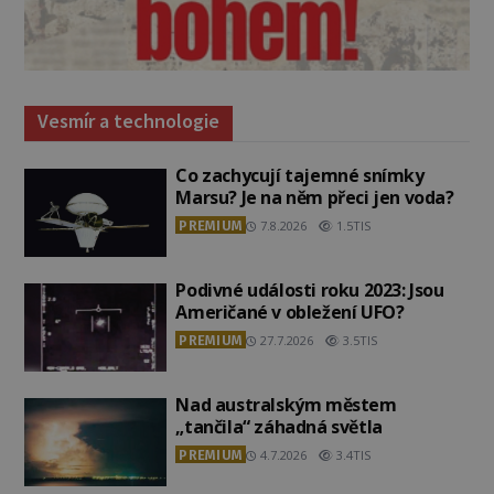
Vesmír a technologie
Co zachycují tajemné snímky
Marsu? Je na něm přeci jen voda?
PREMIUM
7.8.2026
1.5TIS
Podivné události roku 2023: Jsou
Američané v obležení UFO?
PREMIUM
27.7.2026
3.5TIS
Nad australským městem
„tančila“ záhadná světla
PREMIUM
4.7.2026
3.4TIS