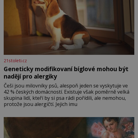
21stoleti.cz
Geneticky modifikovaní bíglové mohou být
nadějí pro alergiky
Češi jsou milovníky psů, alespoň jeden se vyskytuje ve
42 % českých domácností. Existuje však poměrně velká
skupina lidí, kteří by si psa rádi pořídili, ale nemohou,
protože jsou alergičtí. Jejich imu