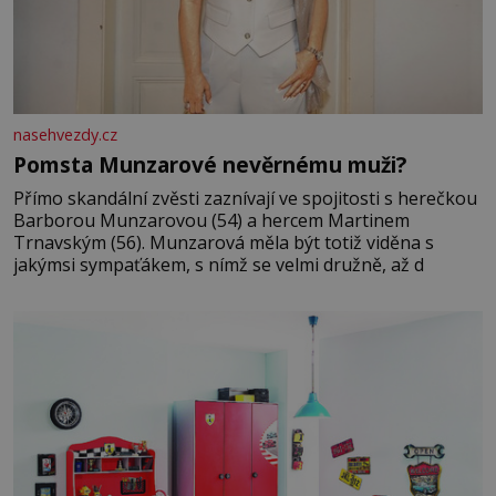
nasehvezdy.cz
Pomsta Munzarové nevěrnému muži?
Přímo skandální zvěsti zaznívají ve spojitosti s herečkou
Barborou Munzarovou (54) a hercem Martinem
Trnavským (56). Munzarová měla být totiž viděna s
jakýmsi sympaťákem, s nímž se velmi družně, až d