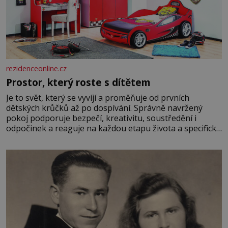
rezidenceonline.cz
Prostor, který roste s dítětem
Je to svět, který se vyvíjí a proměňuje od prvních
dětských krůčků až po dospívání. Správně navržený
pokoj podporuje bezpečí, kreativitu, soustředění i
odpočinek a reaguje na každou etapu života a specifické
potřeby dítěte. Pro nejmenší je klíčová jednoduchost,
měkkost a bezpečí, proto by pokoj miminka měl působit
především klidně a útulně. Předškolní věk je