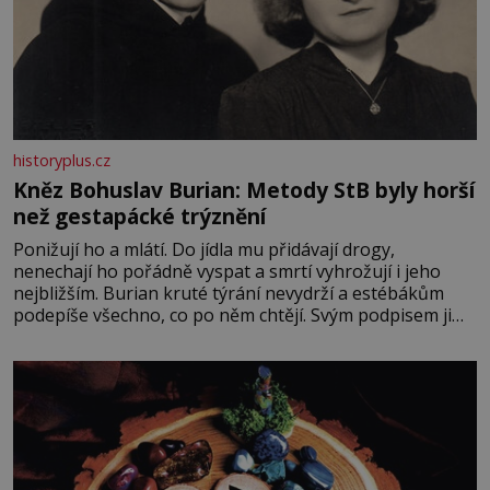
historyplus.cz
Kněz Bohuslav Burian: Metody StB byly horší
než gestapácké trýznění
Ponižují ho a mlátí. Do jídla mu přidávají drogy,
nenechají ho pořádně vyspat a smrtí vyhrožují i jeho
nejbližším. Burian kruté týrání nevydrží a estébákům
podepíše všechno, co po něm chtějí. Svým podpisem jim
potvrdí také to, že na něj během výslechů nikdo nevyvíjel
fyzický ani psychický nátlak. Syn brněnského řezníka
chce být knězem a