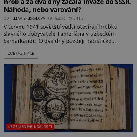
hrob a za dva dny začala invaze do SSSR.
Náhoda, nebo varování?
OD
HELENA STEJSKALOVÁ
4.8.2026
3.1TIS
V červnu 1941 sovětští vědci otevírají hrobku
slavného dobyvatele Tamerlána v uzbeckém
Samarkandu. O dva dny později nacistické
Německo zahajuje operaci Barbarossa a napadá
ZOBRAZIT VÍCE
Sovětský svaz. Shoda dat je natolik zarážející, že se
rodí jedna z nejslavnějších „kleteb“ 20. století. Je
na legendě něco pravdy, nebo jde jen o fascinující
souhru okolností? Když antropolog Michail
Gerasimov (1907-1970) a
NEOBJASNĚNÉ UDÁLOSTI