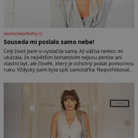
skutecnepribehy.cz
Souseda mi poslalo samo nebe!
Celý život jsem si vystačila sama. Až vážná nemoc mi
ukázala, že největším bohatstvím nejsou peníze ani
vlastní byt, ale člověk, který je ochotný podat pomocnou
ruku. Vždycky jsem byla spíš samotářka. Nepotřebovala
jsem kolem sebe partu kamarádek ani partnera. Stačily
mi knihy, práce a hlavně klid. Hned po studiích jsem
odešla z rodného města,