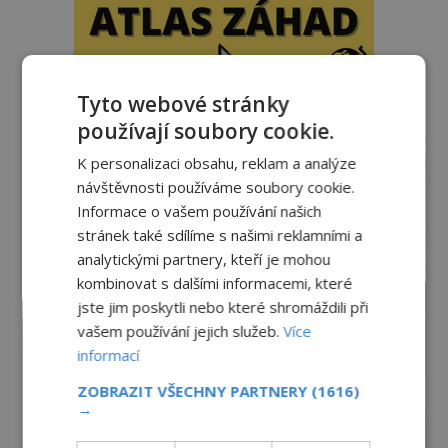
Tyto webové stránky
používají soubory cookie.
reklama
K personalizaci obsahu, reklam a analýze
návštěvnosti používáme soubory cookie.
Informace o vašem používání našich
stránek také sdílíme s našimi reklamními a
analytickými partnery, kteří je mohou
kombinovat s dalšími informacemi, které
jste jim poskytli nebo které shromáždili při
vašem používání jejich služeb.
Více
informací
ZOBRAZIT VŠECHNY PARTNERY
(1616)
→