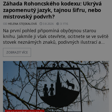
Záhada Rohoncského kodexu: Ukrývá
zapomenutý jazyk, tajnou šifru, nebo
mistrovský podvrh?
OD
HELENA STEJSKALOVÁ
3.8.2026
3.1TIS
Na první pohled připomíná obyčejnou starou
knihu. Jakmile ji však otevřete, ocitnete se ve světě
stovek neznámých znaků, podivných ilustrací a
textu, který už téměř dvě století vzdoruje všem
ZOBRAZIT VÍCE
pokusům o rozluštění. Rohoncský kodex patří mezi
největší záhady evropských dějin a dodnes nikdo s
jistotou neví, kdo jej napsal, kdy vznikl ani co
vlastně vypráví. Rohoncský kodex se poprvé
objevuje v roce