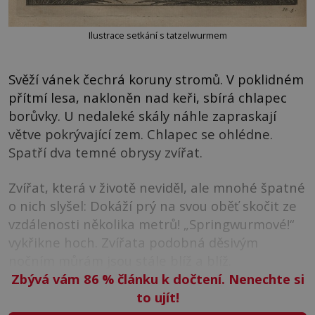
Ilustrace setkání s tatzelwurmem
Svěží vánek čechrá koruny stromů. V poklidném
přítmí lesa, nakloněn nad keři, sbírá chlapec
borůvky. U nedaleké skály náhle zapraskají
větve pokrývající zem. Chlapec se ohlédne.
Spatří dva temné obrysy zvířat.
Zvířat, která v životě neviděl, ale mnohé špatné
o nich slyšel: Dokáží prý na svou oběť skočit ze
vzdálenosti několika metrů! „Springwurmové!“
vykřikne hoch. Zvířata podobná děsivým
nočním můrám jsou stále blíž a blíž.
Zbývá vám 86
%
článku k dočtení. Nenechte si
to ujít!