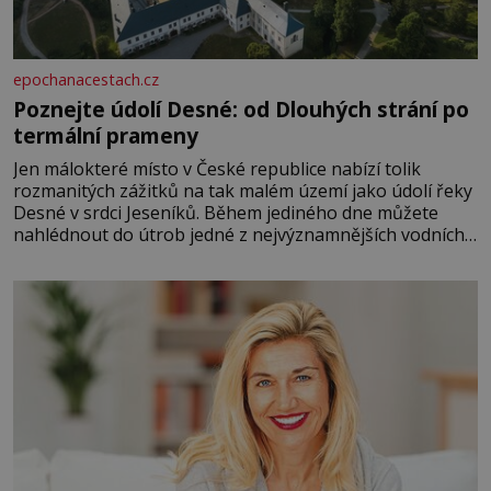
epochanacestach.cz
Poznejte údolí Desné: od Dlouhých strání po
termální prameny
Jen málokteré místo v České republice nabízí tolik
rozmanitých zážitků na tak malém území jako údolí řeky
Desné v srdci Jeseníků. Během jediného dne můžete
nahlédnout do útrob jedné z nejvýznamnějších vodních
elektráren v Evropě, vydat se na horské hřebeny, projet
se na koloběžce a den zakončit poznáváním památek ve
Velkých Losinách nebo v termálním