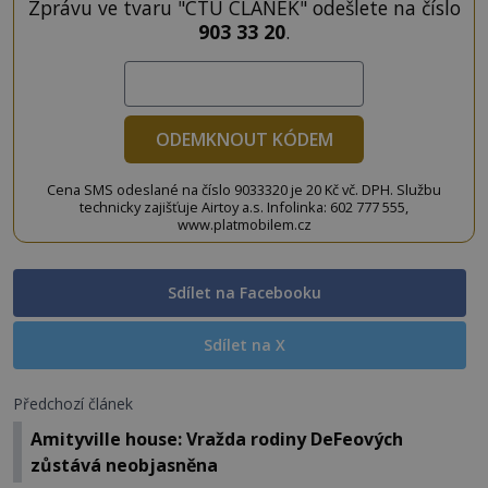
Zprávu ve tvaru "CTU CLANEK" odešlete na číslo
903 33 20
.
ODEMKNOUT KÓDEM
Cena SMS odeslané na číslo 9033320 je 20 Kč vč. DPH. Službu
technicky zajišťuje Airtoy a.s. Infolinka: 602 777 555,
www.platmobilem.cz
Sdílet na Facebooku
Sdílet na X
Předchozí článek
Amityville house: Vražda rodiny DeFeových
zůstává neobjasněna