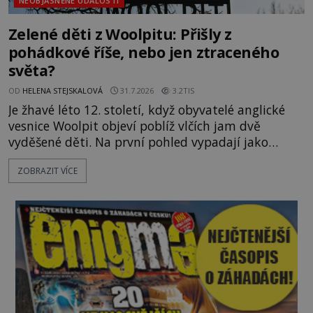
NEOBJASNĚNÉ UDÁLOSTI
Zelené děti z Woolpitu: Přišly z
pohádkové říše, nebo jen ztraceného
světa?
OD
HELENA STEJSKALOVÁ
31.7.2026
3.2TIS
Je žhavé léto 12. století, když obyvatelé anglické
vesnice Woolpit objeví poblíž vlčích jam dvě
vyděšené děti. Na první pohled vypadají jako
každé jiné, až na jednu děsivou výjimku. Jejich
ZOBRAZIT VÍCE
kůže má nazelenalý odstín, mluví
nesrozumitelnou řečí a odmítají jakékoli jídlo
kromě syrových bobů. Příběh se rychle stává
jednou z největších záhad středověké Anglie a ani
po téměř devíti stech letech není