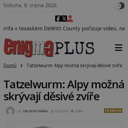
Sobota, 8. srpna 2026
tt County pořizuje video, na kterém před jeho vozem
Domů
Tatzelwurm: Alpy možná skrývají děsivé zvíře
Tatzelwurm: Alpy možná
skrývají děsivé zvíře
PREMIUM
od
DALIBOR VRÁNA
13.9.2019
6.4tis