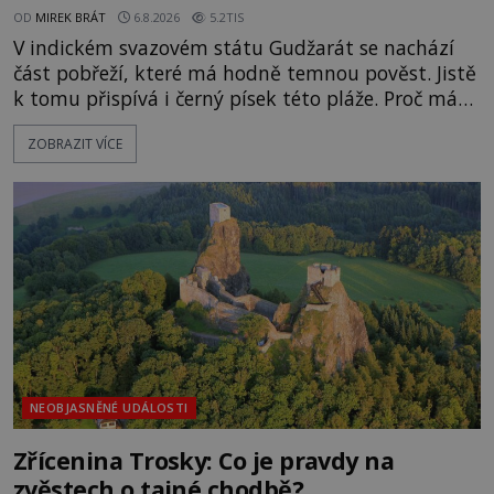
OD
MIREK BRÁT
6.8.2026
5.2TIS
V indickém svazovém státu Gudžarát se nachází
část pobřeží, které má hodně temnou pověst. Jistě
k tomu přispívá i černý písek této pláže. Proč má
pláž takové netypické zbarvení? Nakolik jsou
ZOBRAZIT VÍCE
pravdivé historky, že zde došlo k nevysvětlitelným
zmizením turistů? Ti, kteří se nebojí, nás mohou
následovat. Vstupujeme na pláž Dumas ve městě
Surat. Gu
NEOBJASNĚNÉ UDÁLOSTI
Zřícenina Trosky: Co je pravdy na
zvěstech o tajné chodbě?