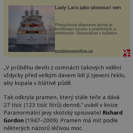
Lady Lara jako plovoucí sen
Přepychová dispozice jachty je
kombinací luxusu s praktickým a
efektivním. Dokonalost v každém
detailu představuje značka Fendi
Casa, kterou byly vybaveny její
paluby. Monacký přístav nabízí
každoročn...
rezidenceonline.cz
„V průběhu devíti z osmnácti takových vidění
vždycky před velkým davem lidí jí zjevení řeklo,
aby kopala v blátivé půdě.
Tak odkryla pramen, který stále teče a dává
27 tisíc (123 tisíc litrů) denně,“ uvádí v knize
Paranormální jevy skotský spisovatel
Richard
Gordon
(1947–2009). Pramen má mít podle
některých názorů léčivou moc.