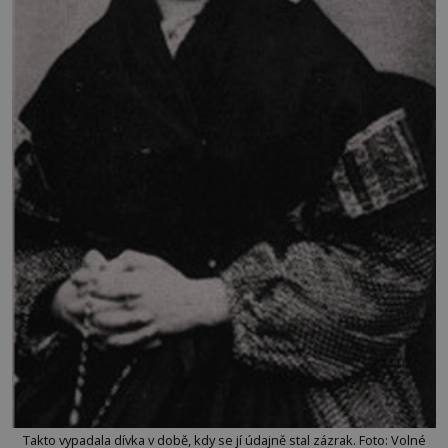
Takto vypadala dívka v době, kdy se jí údajně stal zázrak. Foto: Volné