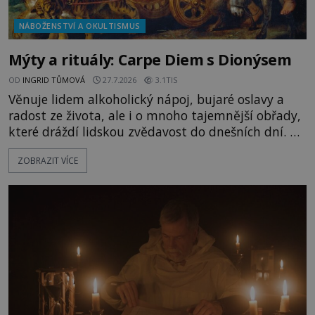
NÁBOŽENSTVÍ A OKULTISMUS
Mýty a rituály: Carpe Diem s Dionýsem
OD
INGRID TŮMOVÁ
27.7.2026
3.1TIS
Věnuje lidem alkoholický nápoj, bujaré oslavy a
radost ze života, ale i o mnoho tajemnější obřady,
které dráždí lidskou zvědavost do dnešních dní. Co
doopravdy představuje bůh, jemuž Římané říkají
ZOBRAZIT VÍCE
Bakchus? Mytologický příběh řeckého boha
Dionýsa není zrovna idylická pohádka. Bůh Zeus jej
zplodí se svou milenkou Semelou, což Diova žena
Héra nemůže nechat b