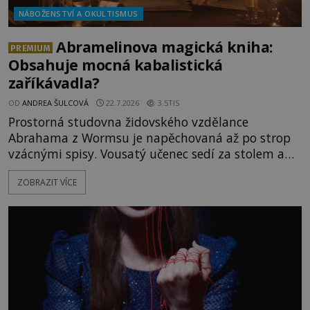
NÁBOŽENSTVÍ A OKULTISMUS
Abramelinova magická kniha:
PREMIUM
Obsahuje mocná kabalistická
zaříkávadla?
OD
ANDREA ŠULCOVÁ
22.7.2026
3.5TIS
Prostorná studovna židovského vzdělance
Abrahama z Wormsu je napěchovaná až po strop
vzácnými spisy. Vousatý učenec sedí za stolem a
před sebou má rozložený jeden z nejzáhadnějších
ZOBRAZIT VÍCE
magických textů. Jde o Abramelinův grimoár, který
sám sepsal. Skutečně do něj zaznamenal mocná
kouzla, jak si někteří myslí, nebo jde o pouhou
pověru? Už šest měsíců pobývá