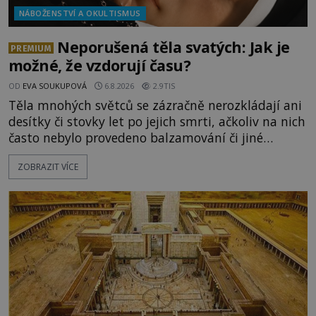
NÁBOŽENSTVÍ A OKULTISMUS
Neporušená těla svatých: Jak je
PREMIUM
možné, že vzdorují času?
OD
EVA SOUKUPOVÁ
6.8.2026
2.9TIS
Těla mnohých světců se zázračně nerozkládají ani
desítky či stovky let po jejich smrti, ačkoliv na nich
často nebylo provedeno balzamování či jiné
pokusy o konzervaci. Neporušené ostatky bývají
ZOBRAZIT VÍCE
považovány za důkaz svatosti zemřelých. Jaké
tajemné síly těla významných náboženských
osobností ochraňují? Na hřbitově u kláštera
Milosrdných