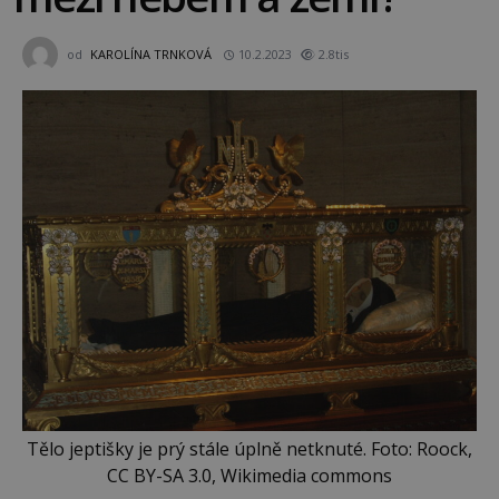
od
KAROLÍNA TRNKOVÁ
10.2.2023
2.8tis
Tělo jeptišky je prý stále úplně netknuté. Foto: Roock,
CC BY-SA 3.0, Wikimedia commons