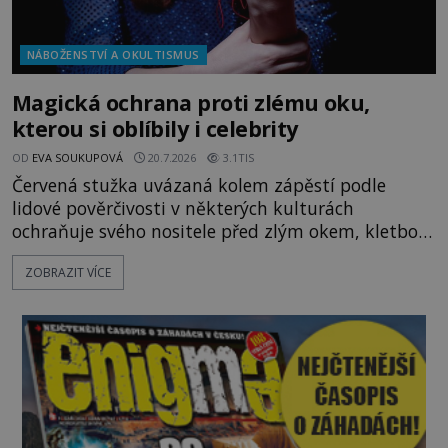
NÁBOŽENSTVÍ A OKULTISMUS
Magická ochrana proti zlému oku,
kterou si oblíbily i celebrity
OD
EVA SOUKUPOVÁ
20.7.2026
3.1TIS
Červená stužka uvázaná kolem zápěstí podle
lidové pověrčivosti v některých kulturách
ochraňuje svého nositele před zlým okem, kletbou,
která může přivodit neštěstí či nemoc. S tímto
ZOBRAZIT VÍCE
nenápadným symbolem magické ochrany lze
občas spatřit i různé celebrity včetně Madonny
nebo Leonarda DiCapria. Na Blízkém východě a v
židovských komunitách po celém světě, je