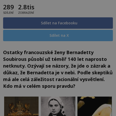
289
2.8tis
SDÍLENÍ
ZOBRAZENÍ
Sdílet na Facebooku
Sdílet na X
Ostatky francouzské ženy Bernadetty
Soubirous působí už téměř 140 let naprosto
netknuty. Ozývají se názory, že jde o zázrak a
důkaz, že Bernadetta je v nebi. Podle skeptiků
má ale celá záležitost racionální vysvětlení.
Kdo má v celém sporu pravdu?