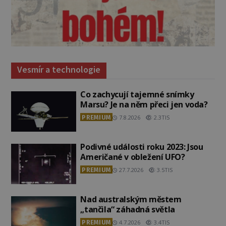
Vesmír a technologie
Co zachycují tajemné snímky
Marsu? Je na něm přeci jen voda?
PREMIUM
7.8.2026
2.3TIS
Podivné události roku 2023: Jsou
Američané v obležení UFO?
PREMIUM
27.7.2026
3.5TIS
Nad australským městem
„tančila“ záhadná světla
PREMIUM
4.7.2026
3.4TIS