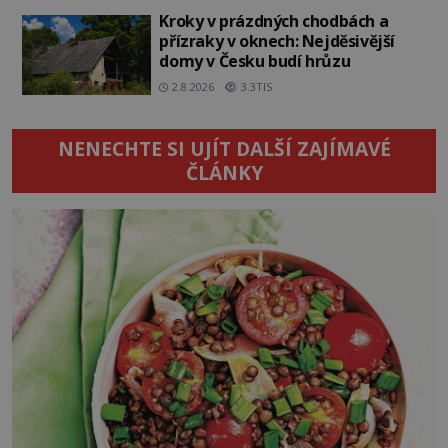
Kroky v prázdných chodbách a
přízraky v oknech: Nejděsivější
domy v Česku budí hrůzu
2.8.2026
3.3TIS
NENECHTE SI UJÍT DALŠÍ ZAJÍMAVÉ
ČLÁNKY