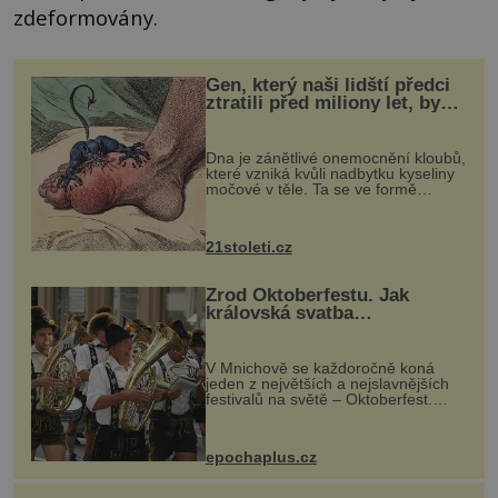
zdeformovány.
Gen, který naši lidští předci
ztratili před miliony let, by
mohl pomoci s léčbou
„nemoci králů“
Dna je zánětlivé onemocnění kloubů,
které vzniká kvůli nadbytku kyseliny
močové v těle. Ta se ve formě
krystalků ukládá v blízkosti kloubů,
nejčastěji přitom postihuje palce na
nohou, a způsobuje bole...
21stoleti.cz
Zrod Oktoberfestu. Jak
královská svatba
odstartovala největší pivní
festival světa
V Mnichově se každoročně koná
jeden z největších a nejslavnějších
festivalů na světě – Oktoberfest.
Každý rok přiláká miliony
návštěvníků, kteří si vychutnávají
pivo, tradiční jídlo a bavorskou
epochaplus.cz
kultur...