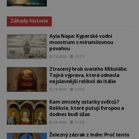
Záhady historie
Ayia Napa: Kyperské vodní
monstrum s mírumilovnou
povahou
7.8.2026
5.0TIS
Ztracený hrob svatého Mikuláše:
Tajná výprava, která odnesla
nejslavnější relikvii do Itálie
7.8.2026
2.5TIS
Kam zmizely ostatky světců?
Relikvie, které putují Evropou a
dodnes budí úžas
6.8.2026
3.1TIS
Železný zázrak z Indie: Proč tento