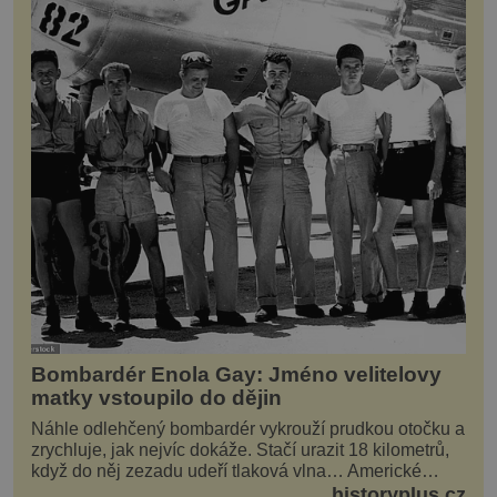
Bombardér Enola Gay: Jméno velitelovy
matky vstoupilo do dějin
Náhle odlehčený bombardér vykrouží prudkou otočku a
zrychluje, jak nejvíc dokáže. Stačí urazit 18 kilometrů,
když do něj zezadu udeří tlaková vlna… Americké
rozhodnutí svrhnout ničivou jadernou bombu ...
historyplus.cz