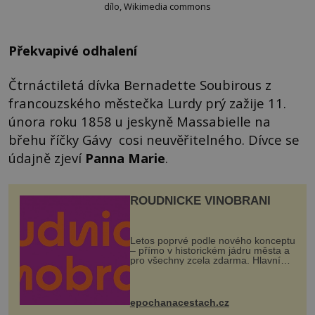
dílo, Wikimedia commons
Překvapivé odhalení
Čtrnáctiletá dívka Bernadette Soubirous z
francouzského městečka Lurdy prý zažije 11.
února roku 1858 u jeskyně Massabielle na
břehu říčky Gávy cosi neuvěřitelného. Dívce se
údajně zjeví
Panna Marie
.
ROUDNICKÉ VINOBRANÍ
Letos poprvé podle nového konceptu
– přímo v historickém jádru města a
pro všechny zcela zdarma. Hlavní
program se odehraje na Karlově a
Husově náměstí. Návštěvníci se
mohou těšit na víno, burčák, pes...
epochanacestach.cz