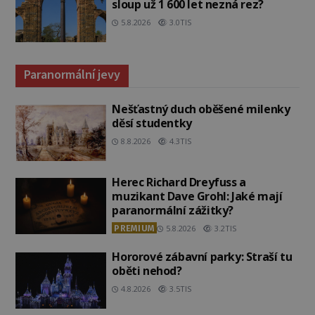
sloup už 1 600 let nezná rez?
5.8.2026
3.0TIS
Paranormální jevy
Nešťastný duch oběšené milenky
děsí studentky
8.8.2026
4.3TIS
Herec Richard Dreyfuss a
muzikant Dave Grohl: Jaké mají
paranormální zážitky?
PREMIUM
5.8.2026
3.2TIS
Hororové zábavní parky: Straší tu
oběti nehod?
4.8.2026
3.5TIS