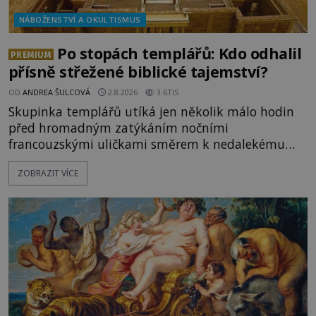
NÁBOŽENSTVÍ A OKULTISMUS
Po stopách templářů: Kdo odhalil
PREMIUM
přísně střežené biblické tajemství?
OD
ANDREA ŠULCOVÁ
2.8.2026
3.6TIS
Skupinka templářů utíká jen několik málo hodin
před hromadným zatýkáním nočními
francouzskými uličkami směrem k nedalekému
přístavu. Jeden z nich má přes ramena ranec s
ZOBRAZIT VÍCE
tajemným obsahem. Kapitán lodi už na ně čeká.
„Dejte to do podpalubí a připravte se. Za chvíli
vyplouváme,“ sdělí jim. „Kam máme namířeno,
kapitáne?“ zeptá se ho jeden z templářů. „Do Sk