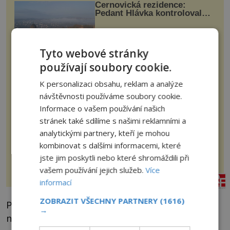
Černovická rezidence:
Pedant Hlávka kontroloval
každou cihlu
Patří mezi sedm novodobých divů
Ukrajiny. Řeč je o obřím černovickém
Tyto webové stránky
areálu, za jehož vznikem stál slavný
český architekt Josef Hlávka. Ten si
používají soubory cookie.
na něm dal mimořádně záležet. Jeho
stavební plány by při ...
historyplus.cz
K personalizaci obsahu, reklam a analýze
návštěvnosti používáme soubory cookie.
Balkánské recepty, dobroty z
Informace o vašem používání našich
dovolené
stránek také sdílíme s našimi reklamními a
analytickými partnery, kteří je mohou
Měli jste se krásně, ochutnali jste
zajímavé pokrmy a rádi byste si ten
kombinovat s dalšími informacemi, které
zážitek zopakovali? Není nic
jste jim poskytli nebo které shromáždili při
snazšího. Pljeskavica (10 porcí)
Možná jste ji ochutnali na dovolené v
vašem používání jejich služeb.
Více
bývalé Jugoslávii, lze ji vi...
panidomu.cz
informací
ZOBRAZIT VŠECHNY PARTNERY
(1616)
Podle svědků však mrtvá Bernadette voní a
→
například její játra si po smrti údajně