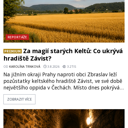
REPORTÁŽE
Za magií starých Keltů: Co ukrývá
PREMIUM
hradiště Závist?
OD
KAROLÍNA TRNKOVÁ
3.8.2026
3.2TIS
Na jižním okraji Prahy naproti obci Zbraslav leží
pozůstatky keltského hradiště Závist, ve své době
největšího oppida v Čechách. Místo dnes pokrývá
les, zbytky po kdysi monumentálním hradišti jsou
ZOBRAZIT VÍCE
ale v terénu patrné stále. Co dalšího tu po Keltech
zůstalo? Prozkoumejte to spolu s ENIGMOU! Na
vrch Hr