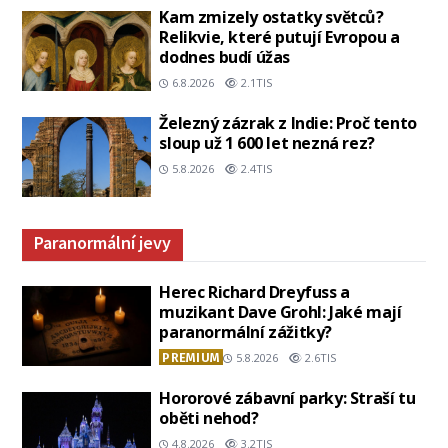
Kam zmizely ostatky světců?
Relikvie, které putují Evropou a
dodnes budí úžas
6.8.2026
2.1TIS
Železný zázrak z Indie: Proč tento
sloup už 1 600 let nezná rez?
5.8.2026
2.4TIS
Paranormální jevy
Herec Richard Dreyfuss a
muzikant Dave Grohl: Jaké mají
paranormální zážitky?
PREMIUM
5.8.2026
2.6TIS
Hororové zábavní parky: Straší tu
oběti nehod?
4.8.2026
3.2TIS