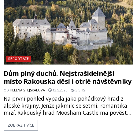
je umělá družice od povrchu Marsu vzdálena asi
1873 kilometrů, nachá
REPORTÁŽE
Dům plný duchů. Nejstrašidelnější
místo Rakouska děsí i otrlé návštěvníky
OD
HELENA STEJSKALOVÁ
13.5.2026
3.5TIS
Na první pohled vypadá jako pohádkový hrad z
alpské krajiny. Jenže jakmile se setmí, romantika
mizí. Rakouský hrad Moosham Castle má pověst
nejděsivějšího domu v celé zemi. Lidé tu údajně
ZOBRAZIT VÍCE
slyší kroky v prázdných chodbách, šeptání ze zdí i
nářek mrtvých. A záhadologové tvrdí, že zdejší