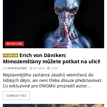
prastaré pohanské kulty, keltské svatyně a zprávy
o lidech, kteří v
REPORTÁŽE
Erich von Däniken:
PREMIUM
Mimozemšťany můžete potkat na ulici!
OD
PETR KOUTSKÝ
18.7.2026
3.4TIS
Nejslavnějšího zastánce zásahů vesmířanů do
lidských dějin, asi není třeba dlouze představovat.
Co exkluzivně pro ENIGMU prozradil autor
Vzpomínek na budoucnost, švýcarský badatel
ZOBRAZIT VÍCE
Erich von Däniken? Orbitální stanice Viking 1
přelétá na oběžné dráze nad rudou planetou. Když