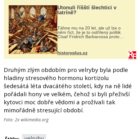
Utonuli říšští šlechtici v
latríně?
Táhne mu na 20 let, ale už lze o
něm říct, že je to ostřílený politik.
Císař Fridrich Barbarossa proto
posílá svého syna a dědice Jindřicha
VI. do Erfurtu, aby se stal
prostředníkem při řešení sporu m...
historyplus.cz
Druhým zlým obdobím pro velryby byla podle
hladiny stresového hormonu kortizolu
šedesátá léta dvacátého století, kdy na ně lidé
pořádali hony ve velkém, čehož si byli přeživší
kytovci moc dobře vědomi a prožívali tak
mimořádně stresující období.
Foto: 2x wikimedia.org
velryby
Štítky: