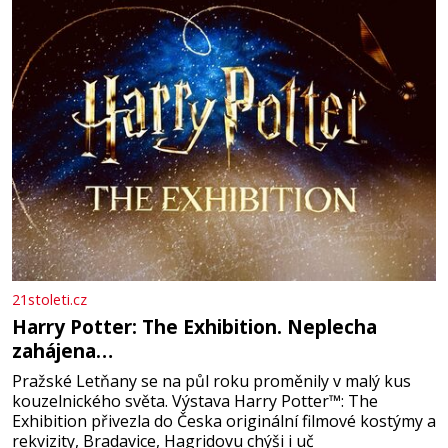
21stoleti.cz
Harry Potter: The Exhibition. Neplecha
zahájena…
Pražské Letňany se na půl roku proměnily v malý kus
kouzelnického světa. Výstava Harry Potter™: The
Exhibition přivezla do Česka originální filmové kostýmy a
rekvizity, Bradavice, Hagridovu chýši i uč