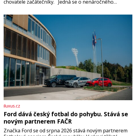
chovatele začátečníky. Jedná se o nenáročného
klidného ptáčka, který většinu dne jen posedává. Hodně
času tráví na zemi, kde sbírá zbytky semínek Jeho
domovinou je prakticky celá Austrálie s výjimkou
pobřežní oblasti.
iluxus.cz
Ford dává český fotbal do pohybu. Stává se
novým partnerem FAČR
Značka Ford se od srpna 2026 stává novým partnerem