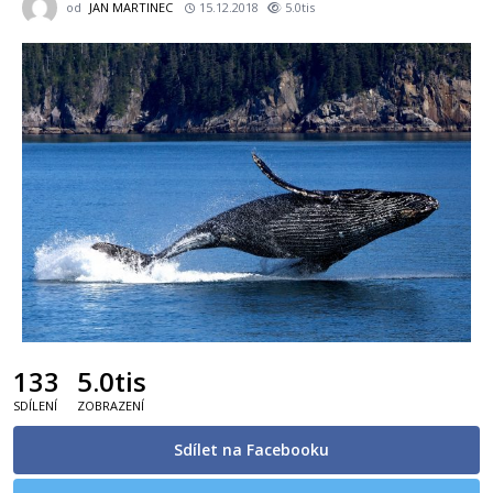
od
JAN MARTINEC
15.12.2018
5.0tis
133
5.0tis
SDÍLENÍ
ZOBRAZENÍ
Sdílet na Facebooku