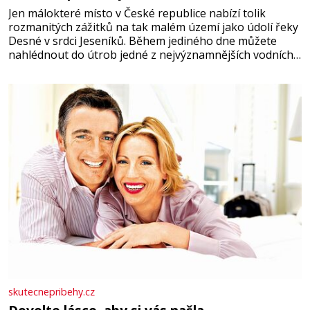
Jen málokteré místo v České republice nabízí tolik
rozmanitých zážitků na tak malém území jako údolí řeky
Desné v srdci Jeseníků. Během jediného dne můžete
nahlédnout do útrob jedné z nejvýznamnějších vodních
elektráren v Evropě, vydat se na horské hřebeny, projet
se na koloběžce a den zakončit poznáváním památek ve
Velkých Losinách nebo v termálním
skutecnepribehy.cz