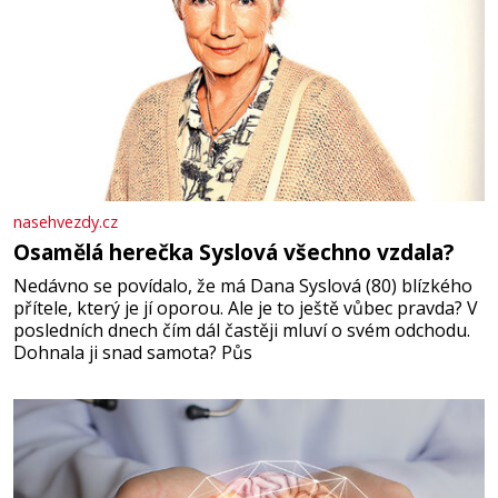
nasehvezdy.cz
Osamělá herečka Syslová všechno vzdala?
Nedávno se povídalo, že má Dana Syslová (80) blízkého
přítele, který je jí oporou. Ale je to ještě vůbec pravda? V
posledních dnech čím dál častěji mluví o svém odchodu.
Dohnala ji snad samota? Půs