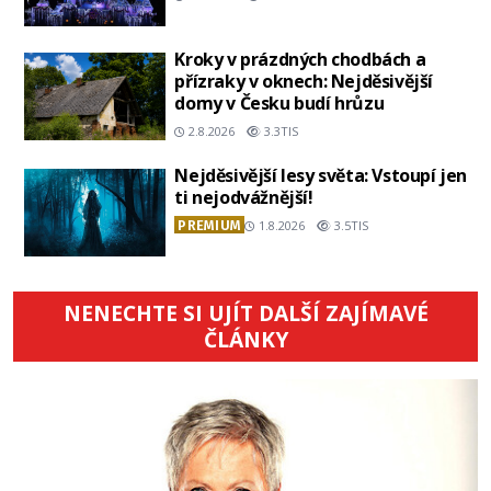
Kroky v prázdných chodbách a
přízraky v oknech: Nejděsivější
domy v Česku budí hrůzu
2.8.2026
3.3TIS
Nejděsivější lesy světa: Vstoupí jen
ti nejodvážnější!
PREMIUM
1.8.2026
3.5TIS
NENECHTE SI UJÍT DALŠÍ ZAJÍMAVÉ
ČLÁNKY