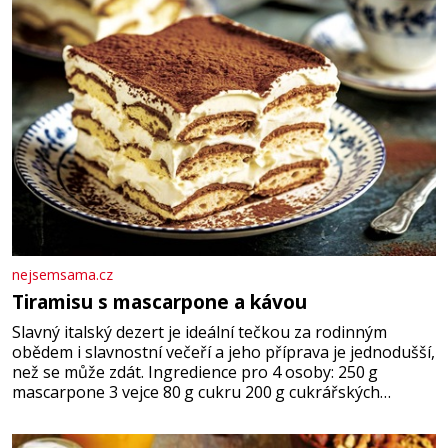
nejsemsama.cz
Tiramisu s mascarpone a kávou
Slavný italský dezert je ideální tečkou za rodinným
obědem i slavnostní večeří a jeho příprava je jednodušší,
než se může zdát. Ingredience pro 4 osoby: 250 g
mascarpone 3 vejce 80 g cukru 200 g cukrářských
piškotů 250 ml silné kávy 2 lžíce amaretta kakao na
posypání Postup: Oddělte žloutky od bílků. Žloutky