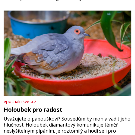
epochalnisvet.cz
Holoubek pro radost
Uvažujete o papouškovi? Sousedům by mohla vadit jeho
hlučnost. Holoubek diamantový komunikuje téměř
neslyšitelným pípáním, je roztomilý a hodí se i pro