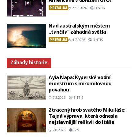
Američané v obležení UFO?
PREMIUM
27.7.2026
3.5TIS
Nad australským městem
„tančila“ záhadná světla
PREMIUM
4.7.2026
3.4TIS
Záhady historie
Ayia Napa: Kyperské vodní
monstrum s mírumilovnou
povahou
7.8.2026
3.1TIS
Ztracený hrob svatého Mikuláše:
Tajná výprava, která odnesla
nejslavnější relikvii do Itálie
7.8.2026
539