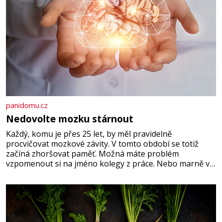
panidomu.cz
Nedovolte mozku stárnout
Každý, komu je přes 25 let, by měl pravidelně
procvičovat mozkové závity. V tomto období se totiž
začíná zhoršovat paměť. Možná máte problém
vzpomenout si na jméno kolegy z práce. Nebo marně v
paměti lovíte název knížky, kterou jste nedávno přečetli.
Je to opravdu tak, s věkem jako kdyby se paměť
rozhodla stávkovat. Cvičte