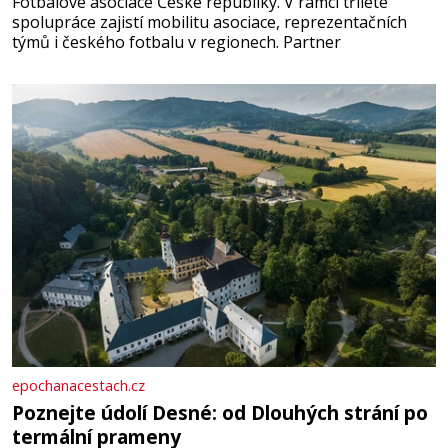
Fotbalové asociace České republiky. V rámci tříleté
spolupráce zajistí mobilitu asociace, reprezentačních
týmů i českého fotbalu v regionech. Partner
epochanacestach.cz
Poznejte údolí Desné: od Dlouhých strání po
termální prameny