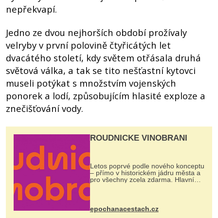
nepřekvapí.
Jedno ze dvou nejhorších období prožívaly
velryby v první polovině čtyřicátých let
dvacátého století, kdy světem otřásala druhá
světová válka, a tak se tito nešťastní kytovci
museli potýkat s množstvím vojenských
ponorek a lodí, způsobujícím hlasité exploze a
znečišťování vody.
ROUDNICKÉ VINOBRANÍ
Letos poprvé podle nového konceptu
– přímo v historickém jádru města a
pro všechny zcela zdarma. Hlavní
program se odehraje na Karlově a
Husově náměstí. Návštěvníci se
mohou těšit na víno, burčák, pes...
epochanacestach.cz