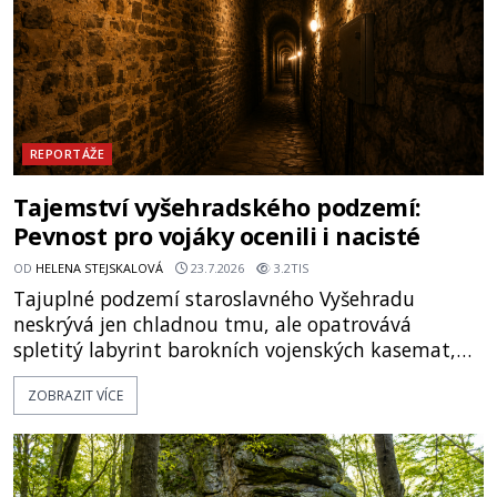
REPORTÁŽE
Tajemství vyšehradského podzemí:
Pevnost pro vojáky ocenili i nacisté
OD
HELENA STEJSKALOVÁ
23.7.2026
3.2TIS
Tajuplné podzemí staroslavného Vyšehradu
neskrývá jen chladnou tmu, ale opatrovává
spletitý labyrint barokních vojenských kasemat,
zapomenuté chrámy a vzácné národní poklady.
ZOBRAZIT VÍCE
Hluboko uvnitř mohutné skály nad řekou Vltavou
pulzuje skrytá historie, která se dodnes úspěšně
vyhýbá shonu moderní metropole. Místo, ke
kterému se vážou nejstarší české mýty, ve svých