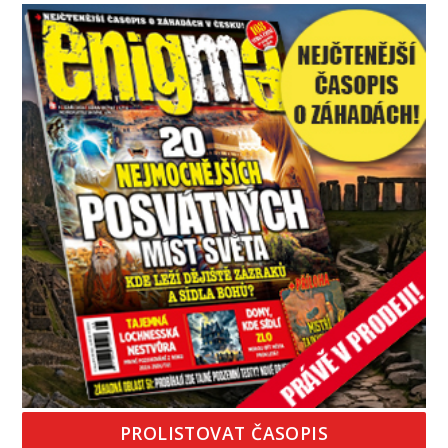
temná minulost mohla zanechat něco, co se
dodnes nepodařilo vysvětlit. Kamenný hrad stojí v
horách Salcburska u
PROLISTOVAT ČASOPIS