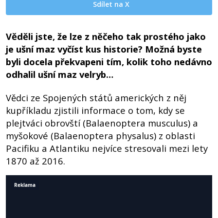
Sdílet na X
Věděli jste, že lze z něčeho tak prostého jako
je ušní maz vyčíst kus historie? Možná byste
byli docela překvapeni tím, kolik toho nedávno
odhalil ušní maz velryb…
Vědci ze Spojených států amerických z něj
kupříkladu zjistili informace o tom, kdy se
plejtváci obrovští (Balaenoptera musculus) a
myšokové (Balaenoptera physalus) z oblasti
Pacifiku a Atlantiku nejvíce stresovali mezi lety
1870 až 2016.
Reklama