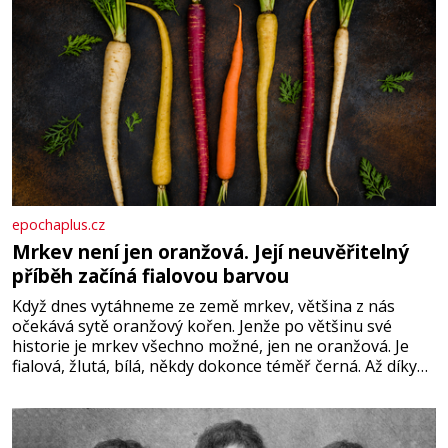
epochaplus.cz
Mrkev není jen oranžová. Její neuvěřitelný
příběh začíná fialovou barvou
Když dnes vytáhneme ze země mrkev, většina z nás
očekává sytě oranžový kořen. Jenže po většinu své
historie je mrkev všechno možné, jen ne oranžová. Je
fialová, žlutá, bílá, někdy dokonce téměř černá. Až díky
stovkám let pečlivého šlechtění se z ní stává zelenina,
bez které si českou zahradu ani nedokážeme představit.
Její příběh je