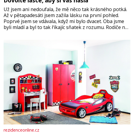
Dovolte lásce, aby si vás našla
Už jsem ani nedoufala, že mě něco tak krásného potká.
Až v pětapadesáti jsem zažila lásku na první pohled.
Poprvé jsem se vdávala, když mi bylo dvacet. Oba jsme
byli mladí a byl to tak říkajíc sňatek z rozumu. Rodiče nás
dali dohromady, Toník byl dobře zaopatřený mladý muž.
Manželství nám oběma moc nesvědčilo, brzy jsme zjistili,
že
rezidenceonline.cz