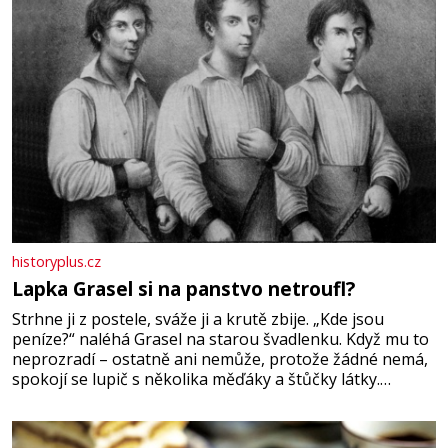
historyplus.cz
Lapka Grasel si na panstvo netroufl?
Strhne ji z postele, sváže ji a krutě zbije. „Kde jsou
peníze?“ naléhá Grasel na starou švadlenku. Když mu to
neprozradí – ostatně ani nemůže, protože žádné nemá,
spokojí se lupič s několika měďáky a štůčky látky.
Zraněná žena pár dní nato umírá. Je to muž nebývale
krutý. Jeho činy budí hrůzu ještě dlouho po jeho smrti