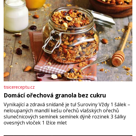
vyšlehejte s cukrem do světlé pěny a postupně do nich
vmíchejte mascarpone, aby vznikl hladký
tisicereceptu.cz
Domácí ořechová granola bez cukru
Vynikající a zdravá snídaně je tu! Suroviny Vždy 1 šálek –
neloupaných mandlí kešu ořechů vlašských ořechů
slunečnicových semínek semínek dýně rozinek 3 šálky
ovesných vloček 1 lžíce mlet