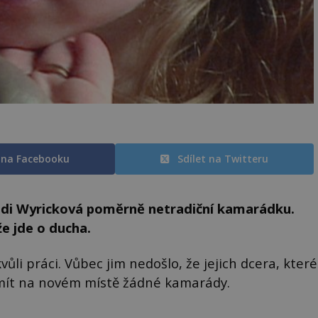
t na Facebooku
Sdílet na Twitteru
di Wyricková poměrně netradiční kamarádku.
že jde o ducha.
ůli práci. Vůbec jim nedošlo, že jejich dcera, které
 mít na novém místě žádné kamarády.