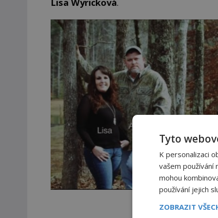
Lisa Wyricková
.
Tyto webové
K personalizaci o
vašem používání na
mohou kombinovat 
používání jejich s
Jak t
ZOBRAZIT VŠE