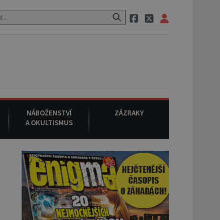
m po cestě utíká zvláštní psovitá šelma, údajně bájná čupakabra.
NÁBOŽENSTVÍ
ZÁZRAKY
A OKULTISMUS