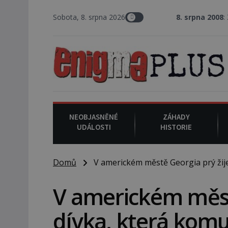
Sobota, 8. srpna 2026
8. srpna 2008
: Zástupce šerifa
NEOBJASNĚNÉ
ZÁHADY
UDÁLOSTI
HISTORIE
Domů
V americkém městě Georgia prý žije 
V americkém městě
dívka, která komu