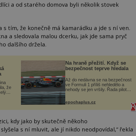
edlíci a od starého domova byli několik stovek
a s tím, že konečně má kamarádku a jde s ní ven.
kna a sledovala malou dcerku, jak jde sama pryč
ho dalšího držela.
Na hraně přežití. Když se
ká
bezpečnost teprve hledala
a
Až do nedávna se na bezpečnost
lina
ve Formuli 1 příliš nehledělo a
ila, že
nehody se jen vršily. Řada pilotů
elý
to poznala na vlastní kůži, často
s v
s trvalými následky nebo bohužel
ého
epochaplus.cz
i ztrátou života. Dnes
ruhy
nepochopiteln...
zici, kdy jako by skutečně někoho
yšela s ní mluvit, ale jí nikdo neodpovídal,“ řekla