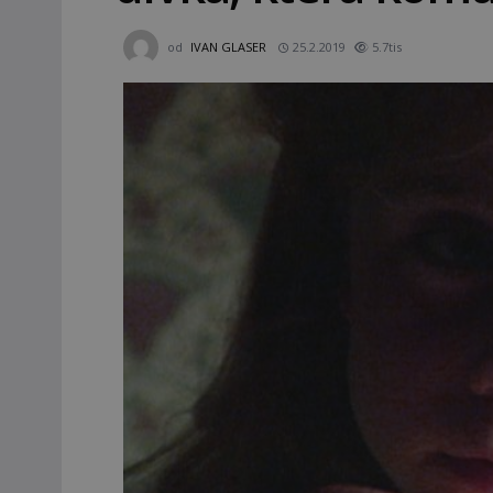
od
IVAN GLASER
25.2.2019
5.7tis