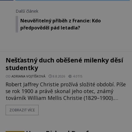
Další článek
h
Neuvěřitelný příběh z Francie: Kdo
předpověděl pád letadla?
Nešťastný duch oběšené milenky děsí
studentky
OD
ADRIANA VOJTÍŠKOVÁ
8.8.2026
4.0TIS
Robert Jaffrey Christie prožívá složité období. Píše
se rok 1900 a právě skonal jeho otec, známý
továrník William Mellis Christie (1829–1900).
Smutná událost je ale doprovázena ohromným
ZOBRAZIT VÍCE
dědictvím... Robertu připadne rodinné sídlo v
Torontu. Takový majetek skýtá řadu výhod,
avšak ta, na niž přijde Robert, by jen tak někoho
nenapadla. N