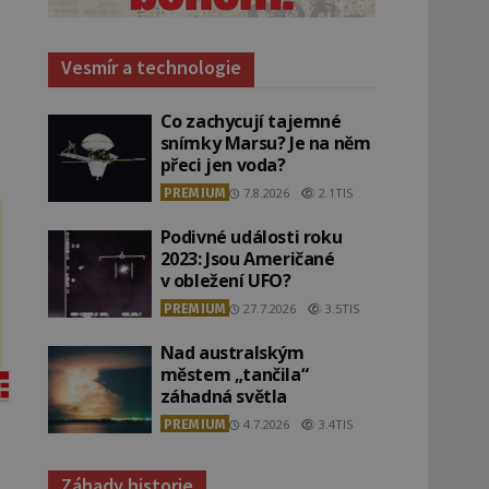
Vesmír a technologie
Co zachycují tajemné
snímky Marsu? Je na něm
přeci jen voda?
PREMIUM
7.8.2026
2.1TIS
Podivné události roku
2023: Jsou Američané
v obležení UFO?
PREMIUM
27.7.2026
3.5TIS
Nad australským
městem „tančila“
záhadná světla
PREMIUM
4.7.2026
3.4TIS
Záhady historie