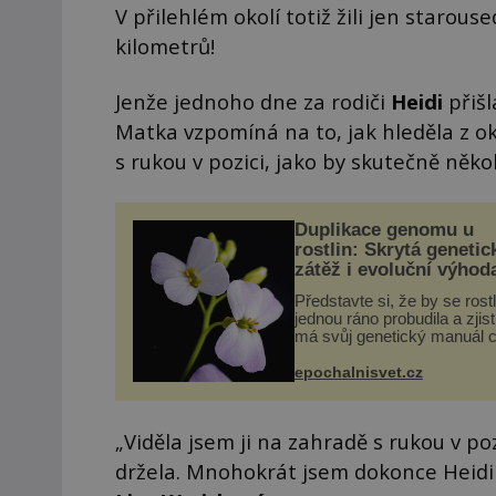
V přilehlém okolí totiž žili jen starous
kilometrů!
Jenže jednoho dne za rodiči
Heidi
přišl
Matka vzpomíná na to, jak hleděla z o
s rukou v pozici, jako by skutečně něko
Duplikace genomu u
rostlin: Skrytá genetic
zátěž i evoluční výhod
Představte si, že by se rost
jednou ráno probudila a zjist
má svůj genetický manuál c
dvakrát. Přesně to se obča
přírodě stane – a podle nov
epochalnisvet.cz
výzkumu to může být pro d
vstupenka...
„Viděla jsem ji na zahradě s rukou v po
držela. Mnohokrát jsem dokonce Heidi sl