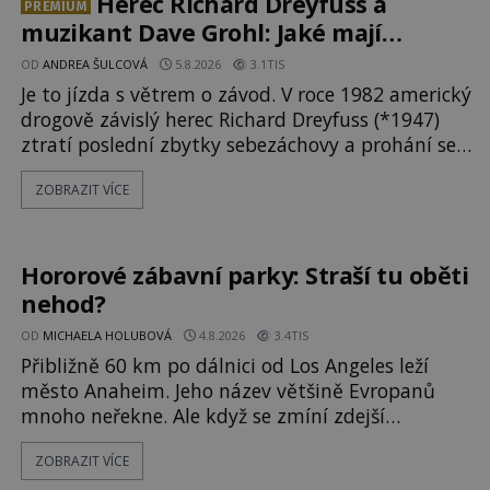
Herec Richard Dreyfuss a
PREMIUM
muzikant Dave Grohl: Jaké mají
paranormální zážitky?
OD
ANDREA ŠULCOVÁ
5.8.2026
3.1TIS
Je to jízda s větrem o závod. V roce 1982 americký
drogově závislý herec Richard Dreyfuss (*1947)
ztratí poslední zbytky sebezáchovy a prohání se
po silnicích ve svém mercedesu jako utržený ze
ZOBRAZIT VÍCE
řetězu. Vše vyvrcholí katastrofou, když to
Dreyfuss napálí v plné rychlosti do stromu! Policie
ve vraku následně nalezne schovaný kokain.
Tímto momentem se slavnému
Hororové zábavní parky: Straší tu oběti
nehod?
OD
MICHAELA HOLUBOVÁ
4.8.2026
3.4TIS
Přibližně 60 km po dálnici od Los Angeles leží
město Anaheim. Jeho název většině Evropanů
mnoho neřekne. Ale když se zmíní zdejší
Disneyland, je hned jasno. Zábavní park vyroste
ZOBRAZIT VÍCE
na poklidném místě bývalého sadu