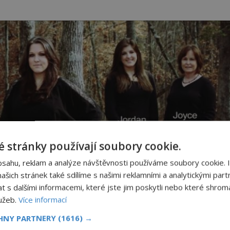
 stránky používají soubory cookie.
bsahu, reklam a analýze návštěvnosti používáme soubory cookie. 
šich stránek také sdílíme s našimi reklamními a analytickými partn
s dalšími informacemi, které jste jim poskytli nebo které shromá
lužeb.
Více informací
o tehdy vlastně bylo?
CHNY PARTNERY
(1616) →