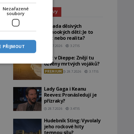
Nezařazené
Paranormální jevy
soubory
Záhada děsivých
černookých dětí: Je to
žert nebo realita?
29.7.2026
3.2TIS
E PŘIJMOUT
Pláž v Dieppe: Znějí tu
ozvěny mrtvých vojáků?
PREMIUM
28.7.2026
3.1TIS
Lady Gaga i Keanu
Reeves: Pronásledují je
přízraky?
28.7.2026
3.4TIS
Hudebník Sting: Vyvolaly
jeho rockové hity
temnou sílu?