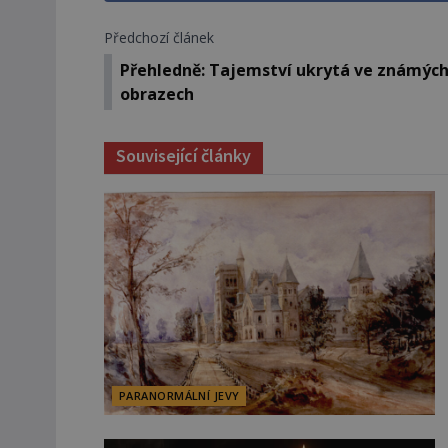
Předchozí článek
Přehledně: Tajemství ukrytá ve známýc
obrazech
Související články
PARANORMÁLNÍ JEVY