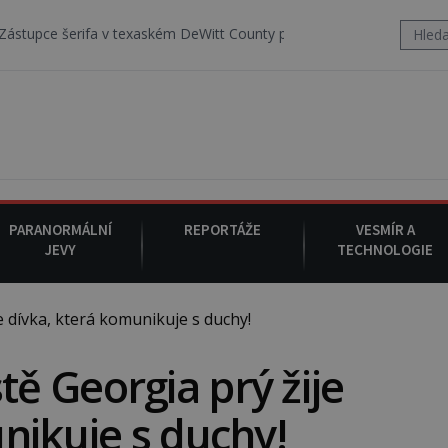
 v texaském DeWitt County pořizuje video, na kterém před jeho voze
PARANORMÁLNÍ
REPORTÁŽE
VESMÍR A
JEVY
TECHNOLOGIE
dívka, která komunikuje s duchy!
 Georgia prý žije
nikuje s duchy!