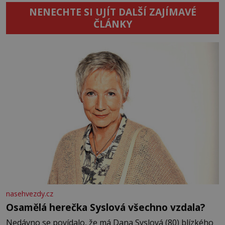
NENECHTE SI UJÍT DALŠÍ ZAJÍMAVÉ
ČLÁNKY
nasehvezdy.cz
Osamělá herečka Syslová všechno vzdala?
Nedávno se povídalo, že má Dana Syslová (80) blízkého