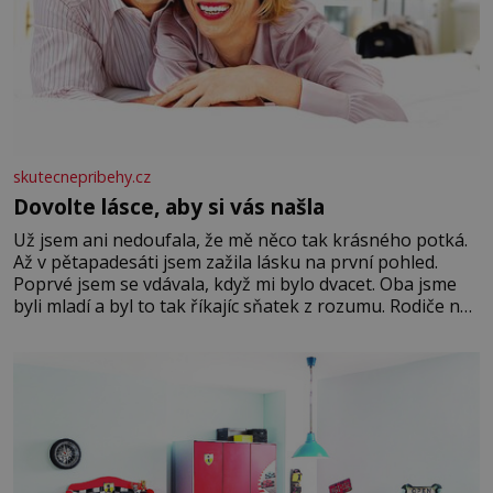
skutecnepribehy.cz
Dovolte lásce, aby si vás našla
Už jsem ani nedoufala, že mě něco tak krásného potká.
Až v pětapadesáti jsem zažila lásku na první pohled.
Poprvé jsem se vdávala, když mi bylo dvacet. Oba jsme
byli mladí a byl to tak říkajíc sňatek z rozumu. Rodiče nás
dali dohromady, Toník byl dobře zaopatřený mladý muž.
Manželství nám oběma moc nesvědčilo, brzy jsme zjistili,
že