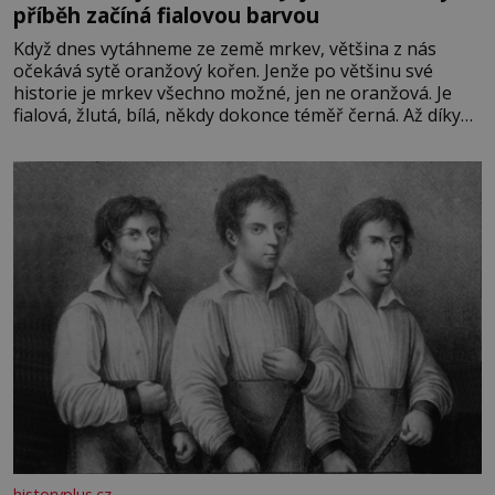
příběh začíná fialovou barvou
Když dnes vytáhneme ze země mrkev, většina z nás
očekává sytě oranžový kořen. Jenže po většinu své
historie je mrkev všechno možné, jen ne oranžová. Je
fialová, žlutá, bílá, někdy dokonce téměř černá. Až díky
stovkám let pečlivého šlechtění se z ní stává zelenina,
bez které si českou zahradu ani nedokážeme představit.
Její příběh je
historyplus.cz