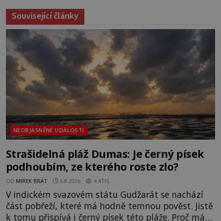
Související články
NEOBJASNĚNÉ UDÁLOSTI
Strašidelná pláž Dumas: Je černý písek
podhoubím, ze kterého roste zlo?
OD
MIREK BRÁT
6.8.2026
4.4TIS
V indickém svazovém státu Gudžarát se nachází
část pobřeží, které má hodně temnou pověst. Jistě
k tomu přispívá i černý písek této pláže. Proč má