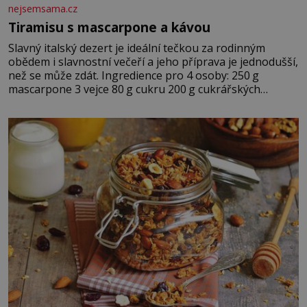
nejsemsama.cz
Tiramisu s mascarpone a kávou
Slavný italský dezert je ideální tečkou za rodinným
obědem i slavnostní večeří a jeho příprava je jednodušší,
než se může zdát. Ingredience pro 4 osoby: 250 g
mascarpone 3 vejce 80 g cukru 200 g cukrářských
piškotů 250 ml silné kávy 2 lžíce amaretta kakao na
posypání Postup: Oddělte žloutky od bílků. Žloutky
vyšlehejte s cukrem do světlé pěny a postupně do nich
vmíchejte mascarpone, aby vznikl hladký