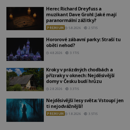
Herec Richard Dreyfuss a
muzikant Dave Grohl: Jaké mají
paranormální zážitky?
PREMIUM
5.8.2026
2.5TIS
Hororové zábavní parky: Straší tu
oběti nehod?
4.8.2026
3.1TIS
Kroky v prázdných chodbách a
přízraky v oknech: Nejděsivější
domy v Česku budí hrůzu
2.8.2026
3.3TIS
Nejděsivější lesy světa: Vstoupí jen
ti nejodvážnější!
PREMIUM
1.8.2026
3.5TIS