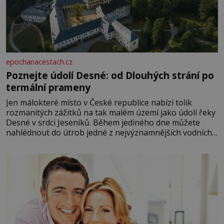
epochanacestach.cz
Poznejte údolí Desné: od Dlouhých strání po
termální prameny
Jen málokteré místo v České republice nabízí tolik
rozmanitých zážitků na tak malém území jako údolí řeky
Desné v srdci Jeseníků. Během jediného dne můžete
nahlédnout do útrob jedné z nejvýznamnějších vodních
elektráren v Evropě, vydat se na horské hřebeny, projet
se na koloběžce a den zakončit poznáváním památek ve
Velkých Losinách nebo v termálním