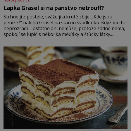
Lapka Grasel si na panstvo netroufl?
Strhne ji z postele, sváže ji a krutě zbije. „Kde jsou
peníze?“ naléhá Grasel na starou švadlenku. Když mu to
neprozradí – ostatně ani nemůže, protože žádné nemá,
spokojí se lupič s několika měďáky a štůčky látky.
Zraněná žena pár dní nato umírá. Je to muž nebývale
krutý. Jeho činy budí hrůzu ještě dlouho po jeho smrti