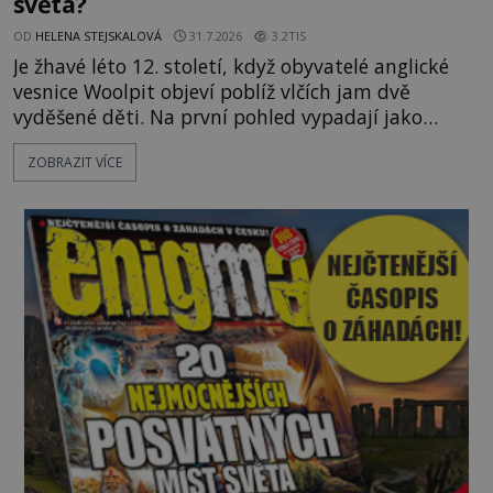
světa?
OD
HELENA STEJSKALOVÁ
31.7.2026
3.2TIS
Je žhavé léto 12. století, když obyvatelé anglické
vesnice Woolpit objeví poblíž vlčích jam dvě
vyděšené děti. Na první pohled vypadají jako
každé jiné, až na jednu děsivou výjimku. Jejich
ZOBRAZIT VÍCE
kůže má nazelenalý odstín, mluví
nesrozumitelnou řečí a odmítají jakékoli jídlo
kromě syrových bobů. Příběh se rychle stává
jednou z největších záhad středověké Anglie a ani
po téměř devíti stech letech není