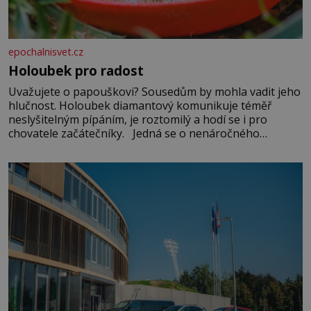
epochalnisvet.cz
Holoubek pro radost
Uvažujete o papouškovi? Sousedům by mohla vadit jeho
hlučnost. Holoubek diamantový komunikuje téměř
neslyšitelným pípáním, je roztomilý a hodí se i pro
chovatele začátečníky. Jedná se o nenáročného
klidného ptáčka, který většinu dne jen posedává. Hodně
času tráví na zemi, kde sbírá zbytky semínek Jeho
domovinou je prakticky celá Austrálie s výjimkou
pobřežní oblasti.