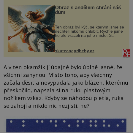
Obraz s andělem chrání náš
dům
Ten obraz byl kýč, se kterým jsme se
nechtěli nikomu chlubit. Rychle jsme
ho ale vraceli na jeho místo. S
manželem Vaškem jsme si pořídili
chaloupku, takový domek na severu
Čech, kde jsme si naplánova...
skutecnepribehy.cz
A v ten okamžik jí údajně bylo úplně jasné, že
všichni zahynou. Místo toho, aby všechny
začala děsit a nevypadala jako blázen, kterému
přeskočilo, napsala si na ruku plastovým
nožíkem vzkaz. Kdyby se náhodou pletla, ruka
se zahojí a nikdo nic nezjistí, ne?