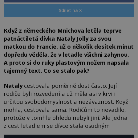
Sdílet na X
Když z německého Mnichova letěla teprve
patnáctiletá dívka Nataly Jolly za svou
matkou do Francie, už o několik desítek minut
dopředu věděla, že v letadle všichni zahynou.
A proto si do ruky plastovým nožem napsala
tajemný text. Co se stalo pak?
Nataly
cestovala poměrně dost často. Její
rodiče byli rozvedení a už měla asi v krvi i
určitou svobodomyslnost a nezávaznost. Když
mohla, cestovala sama. Rodičům to nevadilo,
protože v tomhle ohledu nebyli jiní. Ale jedna
z cest letadlem se dívce stala osudným