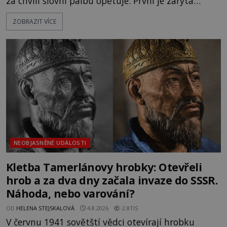
za chvíli slovní palbu opětuje. První je zarytá
katolička, druhá přesvědčená kališnice. A každá z
ZOBRAZIT VÍCE
nich se usídlí na jedné z věží slavného hradu
Trosky. Šlechtic Ota IV. z Bergova (1399–1452) patří
mezi vůdce protihusitského boje. Za manželku má
skutečně jistou
NEOBJASNĚNÉ UDÁLOSTI
Kletba Tamerlánovy hrobky: Otevřeli
hrob a za dva dny začala invaze do SSSR.
Náhoda, nebo varování?
OD
HELENA STEJSKALOVÁ
4.8.2026
2.8TIS
V červnu 1941 sovětští vědci otevírají hrobku