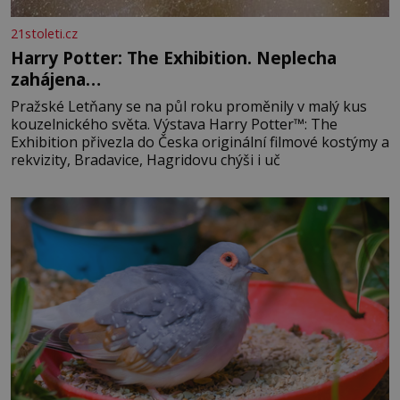
21stoleti.cz
Harry Potter: The Exhibition. Neplecha
zahájena…
Pražské Letňany se na půl roku proměnily v malý kus
kouzelnického světa. Výstava Harry Potter™: The
Exhibition přivezla do Česka originální filmové kostýmy a
rekvizity, Bradavice, Hagridovu chýši i uč