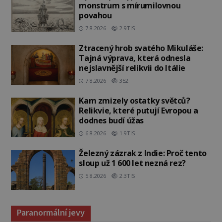
monstrum s mírumilovnou
povahou
7.8.2026
2.9TIS
Ztracený hrob svatého Mikuláše:
Tajná výprava, která odnesla
nejslavnější relikvii do Itálie
7.8.2026
352
Kam zmizely ostatky světců?
Relikvie, které putují Evropou a
dodnes budí úžas
6.8.2026
1.9TIS
Železný zázrak z Indie: Proč tento
sloup už 1 600 let nezná rez?
5.8.2026
2.3TIS
Paranormální jevy