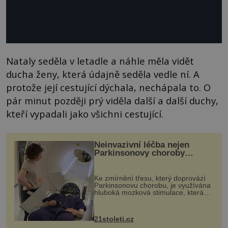
Nataly seděla v letadle a náhle měla vidět
ducha ženy, která údajně seděla vedle ní. A
protože její cestující dýchala, nechápala to. O
pár minut později prý viděla další a další duchy,
kteří vypadali jako všichni cestující.
Neinvazivní léčba nejen
Parkinsonovy choroby
pomocí ultrazvukové
„helmy“
Ke zmírnění třesu, který doprovází
Parkinsonovu chorobu, je využívána
hluboká mozková stimulace, která
však vyžaduje vysoce invazivní
zákrok. Ultrazvuk zase není vhodný
k dostatečně přesnému zacílení ...
21stoleti.cz