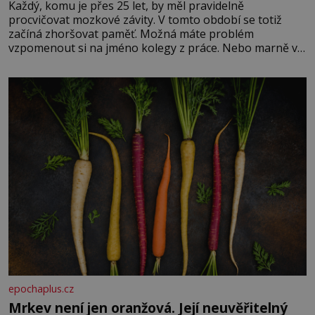
Každý, komu je přes 25 let, by měl pravidelně
procvičovat mozkové závity. V tomto období se totiž
začíná zhoršovat paměť. Možná máte problém
vzpomenout si na jméno kolegy z práce. Nebo marně v
paměti lovíte název knížky, kterou jste nedávno přečetli.
Je to opravdu tak, s věkem jako kdyby se paměť
rozhodla stávkovat. Cvičte
epochaplus.cz
Mrkev není jen oranžová. Její neuvěřitelný