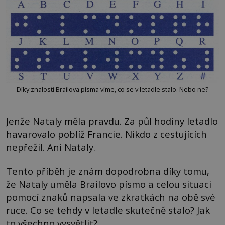
Díky znalosti Brailova písma víme, co se v letadle stalo. Nebo ne?
Jenže Nataly měla pravdu. Za půl hodiny letadlo
havarovalo poblíž Francie. Nikdo z cestujících
nepřežil. Ani Nataly.
Tento příběh je znám dopodrobna díky tomu,
že Nataly uměla Brailovo písmo a celou situaci
pomocí znaků napsala ve zkratkách na obě své
ruce. Co se tehdy v letadle skutečně stalo? Jak
to všechno vysvětlit?