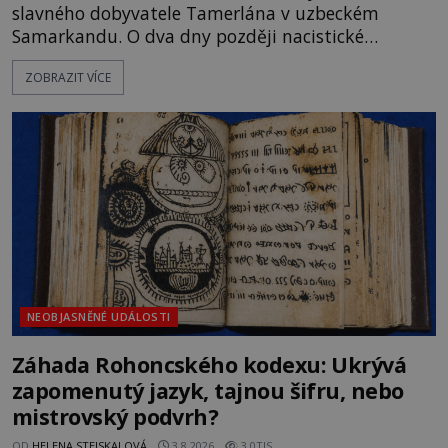
slavného dobyvatele Tamerlána v uzbeckém
Samarkandu. O dva dny později nacistické
Německo zahajuje operaci Barbarossa a napadá
ZOBRAZIT VÍCE
Sovětský svaz. Shoda dat je natolik zarážející, že se
rodí jedna z nejslavnějších „kleteb“ 20. století. Je
na legendě něco pravdy, nebo jde jen o fascinující
souhru okolností? Když antropolog Michail
Gerasimov (1907-1970) a
NEOBJASNĚNÉ UDÁLOSTI
Záhada Rohoncského kodexu: Ukrývá
zapomenutý jazyk, tajnou šifru, nebo
mistrovský podvrh?
OD
HELENA STEJSKALOVÁ
3.8.2026
3.0TIS