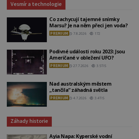
Vesmír a technologie
Co zachycují tajemné snímky
Marsu? Je na něm přeci jen voda?
PREMIUM
7.8.2026
172
Podivné události roku 2023: Jsou
Američané v obležení UFO?
PREMIUM
27.7.2026
3.5TIS
Nad australským městem
„tančila“ záhadná světla
PREMIUM
4.7.2026
3.4TIS
Záhady historie
Ayia Napa: Kyperské vodní