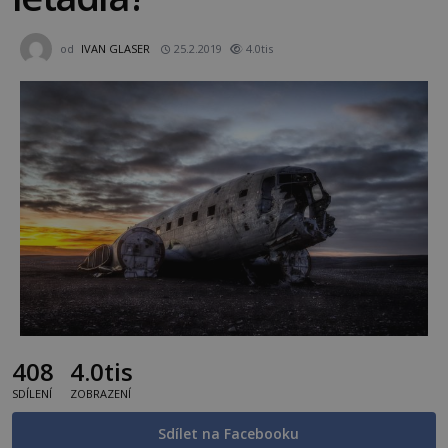
od
IVAN GLASER
25.2.2019
4.0tis
408
4.0tis
SDÍLENÍ
ZOBRAZENÍ
Sdílet na Facebooku