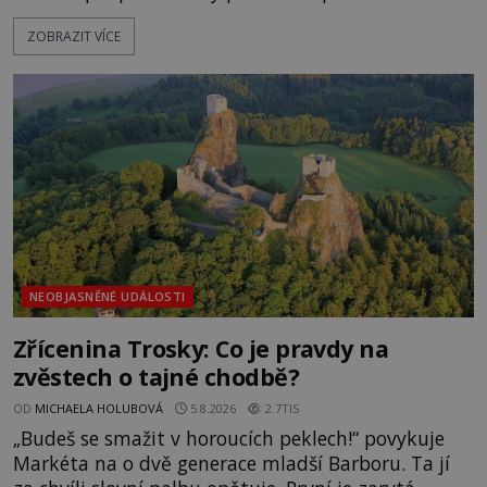
pláž takové netypické zbarvení? Nakolik jsou
ZOBRAZIT VÍCE
pravdivé historky, že zde došlo k nevysvětlitelným
zmizením turistů? Ti, kteří se nebojí, nás mohou
následovat. Vstupujeme na pláž Dumas ve městě
Surat. Gu
NEOBJASNĚNÉ UDÁLOSTI
Zřícenina Trosky: Co je pravdy na
zvěstech o tajné chodbě?
OD
MICHAELA HOLUBOVÁ
5.8.2026
2.7TIS
„Budeš se smažit v horoucích peklech!“ povykuje
Markéta na o dvě generace mladší Barboru. Ta jí