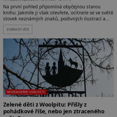
Na první pohled připomíná obyčejnou starou
knihu. Jakmile ji však otevřete, ocitnete se ve světě
stovek neznámých znaků, podivných ilustrací a
textu, který už téměř dvě století vzdoruje všem
ZOBRAZIT VÍCE
pokusům o rozluštění. Rohoncský kodex patří mezi
největší záhady evropských dějin a dodnes nikdo s
jistotou neví, kdo jej napsal, kdy vznikl ani co
vlastně vypráví. Rohoncský kodex se poprvé
objevuje v roce
NEOBJASNĚNÉ UDÁLOSTI
Zelené děti z Woolpitu: Přišly z
pohádkové říše, nebo jen ztraceného