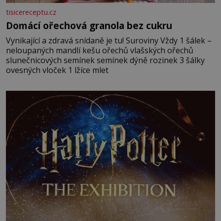
tisicereceptu.cz
Domácí ořechová granola bez cukru
Vynikající a zdravá snídaně je tu! Suroviny Vždy 1 šálek –
neloupaných mandlí kešu ořechů vlašských ořechů
slunečnicových semínek semínek dýně rozinek 3 šálky
ovesných vloček 1 lžíce mlet