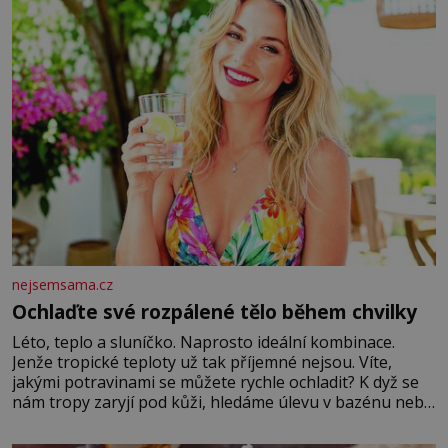
nejsemsama.cz
Ochlaďte své rozpálené tělo během chvilky
Léto, teplo a sluníčko. Naprosto ideální kombinace.
Jenže tropické teploty už tak příjemné nejsou. Víte,
jakými potravinami se můžete rychle ochladit? K dyž se
nám tropy zaryjí pod kůži, hledáme úlevu v bazénu nebo
pomocí klimatizace. Jenže ne vždycky můžeme být v jejich
blízkosti. Nemusíte však zoufat. Pokud budete mít