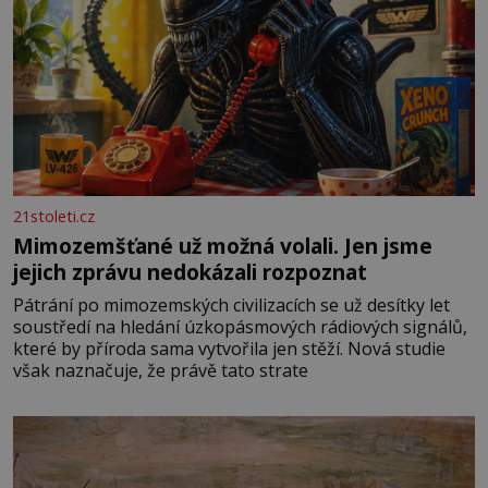
21stoleti.cz
Mimozemšťané už možná volali. Jen jsme
jejich zprávu nedokázali rozpoznat
Pátrání po mimozemských civilizacích se už desítky let
soustředí na hledání úzkopásmových rádiových signálů,
které by příroda sama vytvořila jen stěží. Nová studie
však naznačuje, že právě tato strate