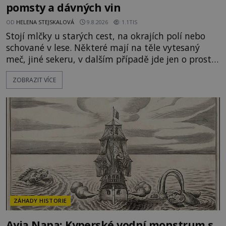
pomsty a dávných vin
OD
HELENA STEJSKALOVÁ
9.8.2026
1.1TIS
Stojí mlčky u starých cest, na okrajích polí nebo
schované v lese. Některé mají na těle vytesaný
meč, jiné sekeru, v dalším případě jde jen o prostý
kříž. Na první pohled vypadají jako zapomenuté
ZOBRAZIT VÍCE
náboženské památky. Jenže některé z nich mají
mnohem temnější příběh. Smírčí kříže souvisejí se
zločiny, pokáním a dávným právem, kdy se vrah a
rodina jeho oběti mohli dohodnout na usmíření.
Jenže po s
ZÁHADY HISTORIE
Ayia Napa: Kyperské vodní monstrum s