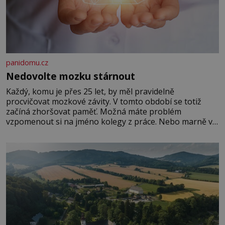
panidomu.cz
Nedovolte mozku stárnout
Každý, komu je přes 25 let, by měl pravidelně
procvičovat mozkové závity. V tomto období se totiž
začíná zhoršovat paměť. Možná máte problém
vzpomenout si na jméno kolegy z práce. Nebo marně v
paměti lovíte název knížky, kterou jste nedávno přečetli.
Je to opravdu tak, s věkem jako kdyby se paměť
rozhodla stávkovat. Cvičte