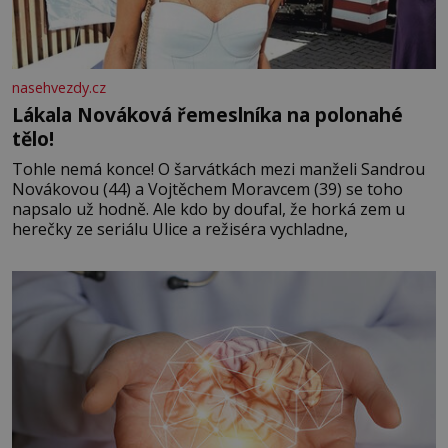
nasehvezdy.cz
Lákala Nováková řemeslníka na polonahé
tělo!
Tohle nemá konce! O šarvátkách mezi manželi Sandrou
Novákovou (44) a Vojtěchem Moravcem (39) se toho
napsalo už hodně. Ale kdo by doufal, že horká zem u
herečky ze seriálu Ulice a režiséra vychladne,