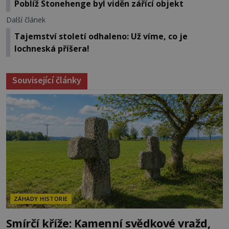
Poblíž Stonehenge byl viděn zářící objekt
Další článek
Tajemství století odhaleno: Už víme, co je
lochneská příšera!
Související články
ZÁHADY HISTORIE
Smírčí kříže: Kamenní svědkové vražd,