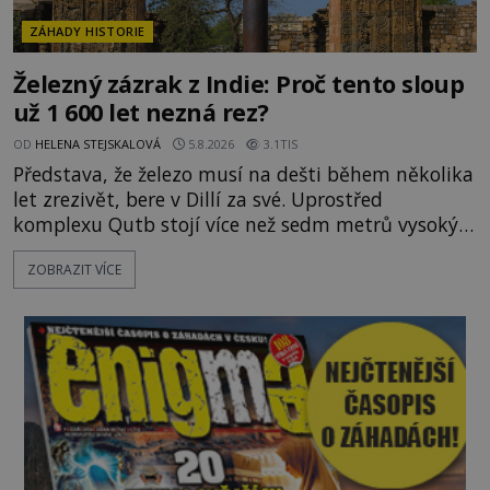
ZÁHADY HISTORIE
Železný zázrak z Indie: Proč tento sloup
už 1 600 let nezná rez?
OD
HELENA STEJSKALOVÁ
5.8.2026
3.1TIS
Představa, že železo musí na dešti během několika
let zrezivět, bere v Dillí za své. Uprostřed
komplexu Qutb stojí více než sedm metrů vysoký
železný sloup, který už přibližně 1 600 let odolává
ZOBRAZIT VÍCE
počasí s jen nepatrnými stopami koroze. Jeho
mimořádná trvanlivost dlouho živí legendy o
ztracených technologiích či tajemných
materiálech. Moderní metalurgie však ukazuje, že
skutečné vysvětlení je ješt