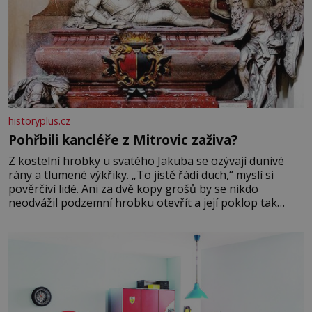
historyplus.cz
Pohřbili kancléře z Mitrovic zaživa?
Z kostelní hrobky u svatého Jakuba se ozývají dunivé
rány a tlumené výkřiky. „To jistě řádí duch,“ myslí si
pověrčiví lidé. Ani za dvě kopy grošů by se nikdo
neodvážil podzemní hrobku otevřít a její poklop tak
raději jen skrápí svěcenou vodou. Za několik dní divné
burácení skutečně ustane. Když o mnoho let později
hrobku