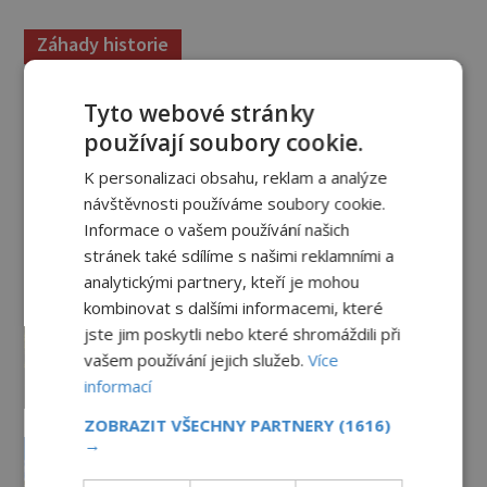
Záhady historie
Zrod legend o válečné lsti:
Tyto webové stránky
Opravdu na zmatení nepřítele
používají soubory cookie.
vypouštěli vypasené králíky?
3.8.2026
3.4TIS
K personalizaci obsahu, reklam a analýze
návštěvnosti používáme soubory cookie.
Mapa Piriho Reise: Zakázané
Informace o vašem používání našich
vědění starověku, nebo jen
stránek také sdílíme s našimi reklamními a
geniální práce osmanského
admirála?
analytickými partnery, kteří je mohou
1.8.2026
3.3TIS
kombinovat s dalšími informacemi, které
Kamenní giganti z Baalbeku: Jak
jste jim poskytli nebo které shromáždili při
se podařilo přesunout bloky o
vašem používání jejich služeb.
Více
hmotnosti stovek tun?
informací
31.7.2026
3.3TIS
ZOBRAZIT VŠECHNY PARTNERY
(1616)
Rosslynská kaple: Chrám, který
→
dodnes střeží svá největší