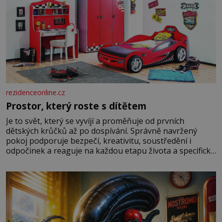
rezidenceonline.cz
Prostor, který roste s dítětem
Je to svět, který se vyvíjí a proměňuje od prvních
dětských krůčků až po dospívání. Správně navržený
pokoj podporuje bezpečí, kreativitu, soustředění i
odpočinek a reaguje na každou etapu života a specifické
potřeby dítěte. Pro nejmenší je klíčová jednoduchost,
měkkost a bezpečí, proto by pokoj miminka měl působit
především klidně a útulně. Předškolní věk je