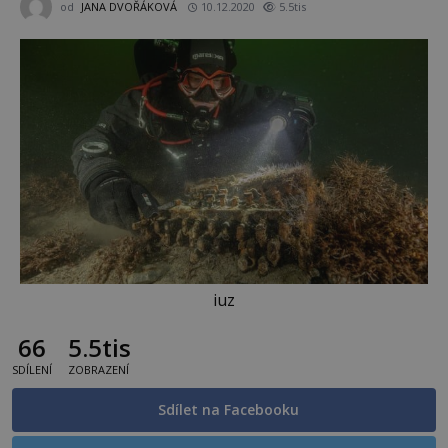
od
JANA DVOŘÁKOVÁ
10.12.2020
5.5tis
iuz
66
5.5tis
SDÍLENÍ
ZOBRAZENÍ
Sdílet na Facebooku