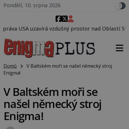
Pondělí, 10. srpna 2026
ušný prostor nad Oblastí 51, mohlo to souviset s tes
Domů
V Baltském moři se našel německý stroj
Enigma!
V Baltském moři se
našel německý stroj
Enigma!