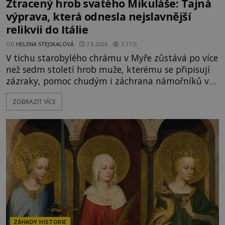
Ztracený hrob svatého Mikuláše: Tajná
výprava, která odnesla nejslavnější
relikvii do Itálie
OD
HELENA STEJSKALOVÁ
7.8.2026
3.1TIS
V tichu starobylého chrámu v Myře zůstává po více
než sedm století hrob muže, kterému se připisují
zázraky, pomoc chudým i záchrana námořníků v
bouřích. Pak ale přichází rok 1087 a klidné místo
ZOBRAZIT VÍCE
se mění v dějiště podivné noční výpravy. Skupina
italských námořníků otevírá hrob svatého
Mikuláše a odváží jeho ostatky přes moře do Bari.
Je to zbožná záchrana před nebezpečím, nebo
promyšlená krádež,
ZÁHADY HISTORIE