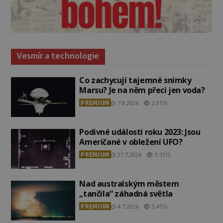
Vesmír a technologie
Co zachycují tajemné snímky
Marsu? Je na něm přeci jen voda?
PREMIUM
7.8.2026
2.9TIS
Podivné události roku 2023: Jsou
Američané v obležení UFO?
PREMIUM
27.7.2026
3.5TIS
Nad australským městem
„tančila“ záhadná světla
PREMIUM
4.7.2026
3.4TIS