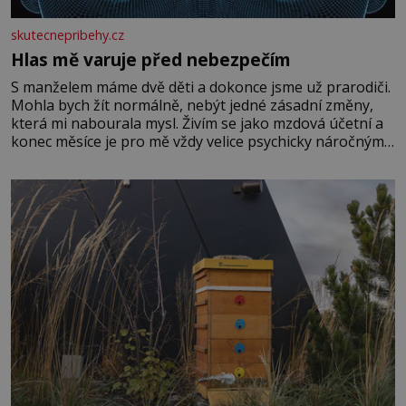
skutecnepribehy.cz
Hlas mě varuje před nebezpečím
S manželem máme dvě děti a dokonce jsme už prarodiči.
Mohla bych žít normálně, nebýt jedné zásadní změny,
která mi nabourala mysl. Živím se jako mzdová účetní a
konec měsíce je pro mě vždy velice psychicky náročným
obdobím. Od té chvíle, co máme vnoučata, mi dcera čím
dál častěji volá o pomoc, co se hlídání týče. Dalo by se