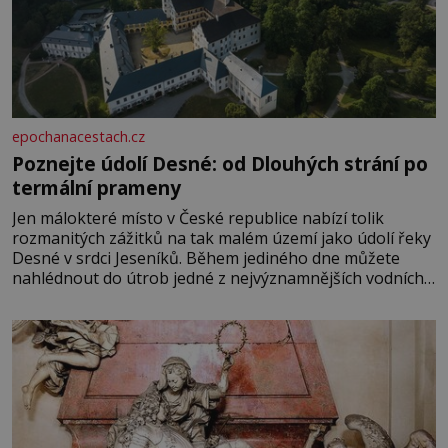
epochanacestach.cz
Poznejte údolí Desné: od Dlouhých strání po
termální prameny
Jen málokteré místo v České republice nabízí tolik
rozmanitých zážitků na tak malém území jako údolí řeky
Desné v srdci Jeseníků. Během jediného dne můžete
nahlédnout do útrob jedné z nejvýznamnějších vodních
elektráren v Evropě, vydat se na horské hřebeny, projet
se na koloběžce a den zakončit poznáváním památek ve
Velkých Losinách nebo v termálním