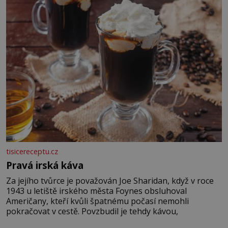
promyšlený jídelníček, žadné pařáky si na vás
tisicereceptu.cz
Pravá irská káva
Za jejího tvůrce je považován Joe Sharidan, když v roce
1943 u letiště irského města Foynes obsluhoval
Američany, kteří kvůli špatnému počasí nemohli
pokračovat v cestě. Povzbudil je tehdy kávou,