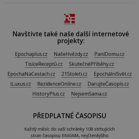
Navštivte také naše další internetové
projekty:
Epochaplus.cz
NašeHvězdy.cz
PaníDomu.cz
TisíceReceptů.cz
SkutečnéPříběhy.cz
EpochaNaCestach.cz
21Stoleti.cz
EpochálníSvět.cz
iLuxus.cz
RezidenceOnline.cz
DarujteČasopis.cz
HistoryPlus.cz
NejsemSama.cz
PŘEDPLATNÉ ČASOPISU
Každý měsíc do vaší schránky 108 strhujících
stran časopisu ENIGMA, nejčtenějšího