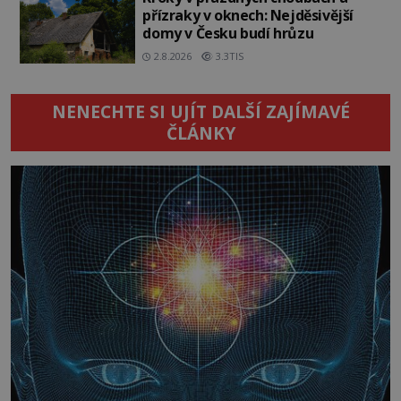
přízraky v oknech: Nejděsivější
domy v Česku budí hrůzu
2.8.2026
3.3TIS
NENECHTE SI UJÍT DALŠÍ ZAJÍMAVÉ
ČLÁNKY