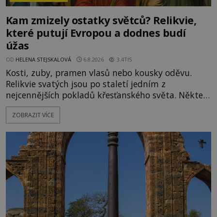
Kam zmizely ostatky světců? Relikvie,
které putují Evropou a dodnes budí
úžas
OD
HELENA STEJSKALOVÁ
6.8.2026
3.4TIS
Kosti, zuby, pramen vlasů nebo kousky oděvu.
Relikvie svatých jsou po staletí jedním z
nejcennějších pokladů křesťanského světa. Některé
mají pečlivě doloženou historii, jiné provází
ZOBRAZIT VÍCE
záhady, krádeže i nečekané objevy. Jejich osudy
připomínají dobrodružné romány, přesto se opírají
o skutečné historické události. Ve středověké
Evropě mají relikvie mimořádnou hodnotu. Nejsou
jen předmětem úcty