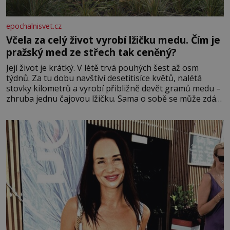
epochalnisvet.cz
Včela za celý život vyrobí lžičku medu. Čím je
pražský med ze střech tak ceněný?
Její život je krátký. V létě trvá pouhých šest až osm
týdnů. Za tu dobu navštíví desetitisíce květů, nalétá
stovky kilometrů a vyrobí přibližně devět gramů medu –
zhruba jednu čajovou lžičku. Sama o sobě se může zdát
bezvýznamná. Teprve když se spojí s dalšími desítkami
tisíc příslušnic svého včelstva, vznikne jeden z
nejdokonalejších organismů