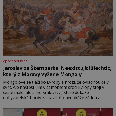
epochaplus.cz
Jaroslav ze Šternberka: Neexistující šlechtic,
který z Moravy vyžene Mongoly
Mongolové se tlačí do Evropy a hrozí, že ovládnou celý
svět. Ale naštěstí jim v samotném srdci Evropy stojí v
cestě malé, ale silné království, které dokáže
dobyvatelské hordy zastavit. Co nedokáže žádná z
asijských říší, co nedokážou Němci – to dokáže český
král. Nebo že by ne? Mongolové od roku 1223 postupují
podél Kaspického a Azovského moře,