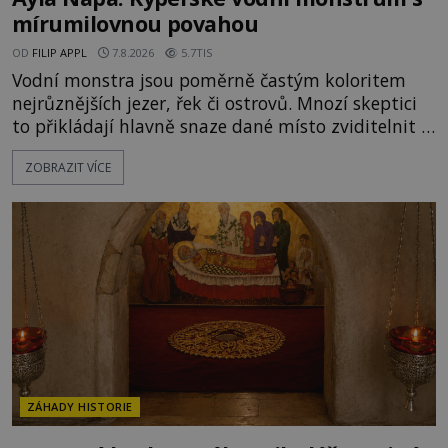
mírumilovnou povahou
OD
FILIP APPL
7.8.2026
5.7TIS
Vodní monstra jsou poměrně častým koloritem
nejrůznějších jezer, řek či ostrovů. Mnozí skeptici
to přikládají hlavně snaze dané místo zviditelnit a
přitáhnout k němu pozornost záhadám
ZOBRAZIT VÍCE
nakloněných turistů. Je to také případ kyperského
tvora jménem Ayia Napa? Nebo se může za
legendami o něm ukrývat nějaký pravdivý základ?
V blízkosti Mysu Greco, jak se přez
ZÁHADY HISTORIE