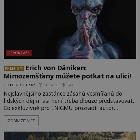
prastaré pohanské kulty, keltské svatyně a zprávy
o lidech, kteří v
REPORTÁŽE
Erich von Däniken:
PREMIUM
Mimozemšťany můžete potkat na ulici!
OD
PETR KOUTSKÝ
18.7.2026
3.4TIS
Nejslavnějšího zastánce zásahů vesmířanů do
lidských dějin, asi není třeba dlouze představovat.
Co exkluzivně pro ENIGMU prozradil autor
Vzpomínek na budoucnost, švýcarský badatel
ZOBRAZIT VÍCE
Erich von Däniken? Orbitální stanice Viking 1
přelétá na oběžné dráze nad rudou planetou. Když
je umělá družice od povrchu Marsu vzdálena asi