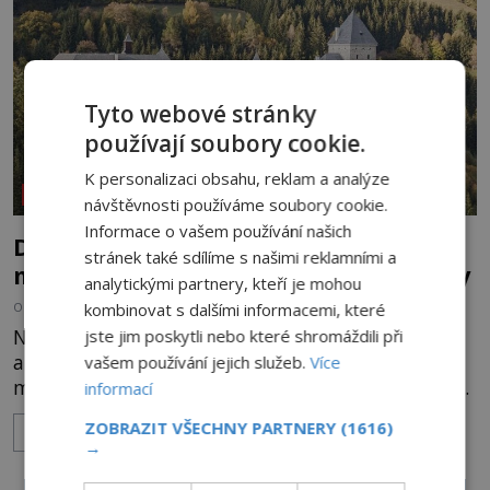
1873 kilometrů, nachá
Tyto webové stránky
používají soubory cookie.
K personalizaci obsahu, reklam a analýze
REPORTÁŽE
návštěvnosti používáme soubory cookie.
Informace o vašem používání našich
Dům plný duchů. Nejstrašidelnější
stránek také sdílíme s našimi reklamními a
místo Rakouska děsí i otrlé návštěvníky
analytickými partnery, kteří je mohou
kombinovat s dalšími informacemi, které
OD
HELENA STEJSKALOVÁ
13.5.2026
3.5TIS
Na první pohled vypadá jako pohádkový hrad z
jste jim poskytli nebo které shromáždili při
alpské krajiny. Jenže jakmile se setmí, romantika
vašem používání jejich služeb.
Více
mizí. Rakouský hrad Moosham Castle má pověst
informací
nejděsivějšího domu v celé zemi. Lidé tu údajně
ZOBRAZIT VŠECHNY PARTNERY
(1616)
ZOBRAZIT VÍCE
slyší kroky v prázdných chodbách, šeptání ze zdí i
→
nářek mrtvých. A záhadologové tvrdí, že zdejší
temná minulost mohla zanechat něco, co se