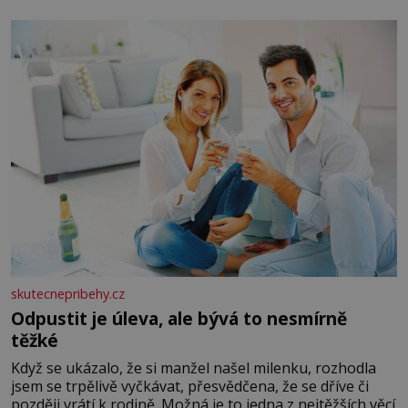
okurky ✿ 2 rajčata Zálivka: ✿ 4 lžíce olivového oleje ✿ 1
lžíci citronové šťávy ✿ ½ stroužku
skutecnepribehy.cz
Odpustit je úleva, ale bývá to nesmírně
těžké
Když se ukázalo, že si manžel našel milenku, rozhodla
jsem se trpělivě vyčkávat, přesvědčena, že se dříve či
později vrátí k rodině. Možná je to jedna z nejtěžších věcí