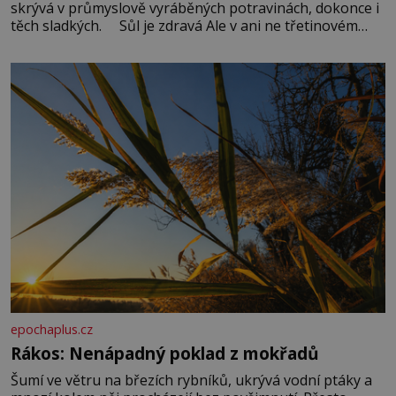
skrývá v průmyslově vyráběných potravinách, dokonce i
těch sladkých. Sůl je zdravá Ale v ani ne třetinovém
množství, než je pro většinu populace běžné. Její
základní složky– sodík a chlór – jsou zásadní pro
správné hospodaření
epochaplus.cz
Rákos: Nenápadný poklad z mokřadů
Šumí ve větru na březích rybníků, ukrývá vodní ptáky a