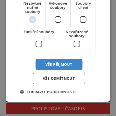
Nezbytně
Výkonové
Soubory
dodnes nepodařilo vysvětlit. Kamenný hrad stojí v
nutné
soubory
cílení
horách Salcburska u
soubory
Funkční soubory
Nezařazené
soubory
VŠE PŘIJMOUT
VŠE ODMÍTNOUT
ZOBRAZIT PODROBNOSTI
PROLISTOVAT ČASOPIS