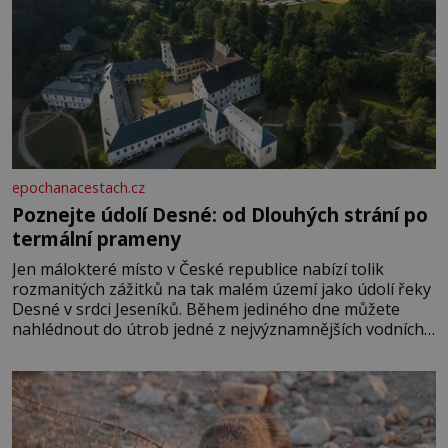
epochanacestach.cz
Poznejte údolí Desné: od Dlouhých strání po
termální prameny
Jen málokteré místo v České republice nabízí tolik
rozmanitých zážitků na tak malém území jako údolí řeky
Desné v srdci Jeseníků. Během jediného dne můžete
nahlédnout do útrob jedné z nejvýznamnějších vodních
elektráren v Evropě, vydat se na horské hřebeny, projet
se na koloběžce a den zakončit poznáváním památek ve
Velkých Losinách nebo v termálním