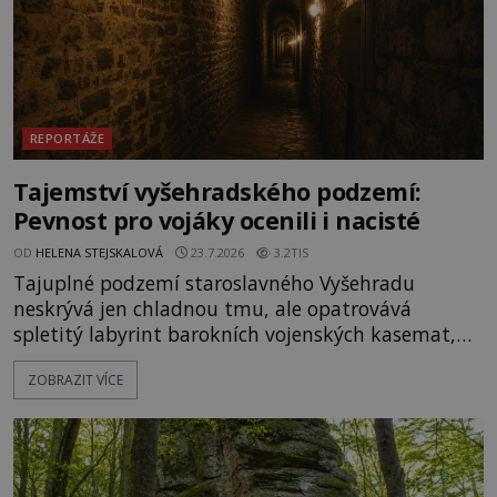
REPORTÁŽE
Tajemství vyšehradského podzemí:
Pevnost pro vojáky ocenili i nacisté
OD
HELENA STEJSKALOVÁ
23.7.2026
3.2TIS
Tajuplné podzemí staroslavného Vyšehradu
neskrývá jen chladnou tmu, ale opatrovává
spletitý labyrint barokních vojenských kasemat,
zapomenuté chrámy a vzácné národní poklady.
ZOBRAZIT VÍCE
Hluboko uvnitř mohutné skály nad řekou Vltavou
pulzuje skrytá historie, která se dodnes úspěšně
vyhýbá shonu moderní metropole. Místo, ke
kterému se vážou nejstarší české mýty, ve svých
temných útrobách střeží monumentální