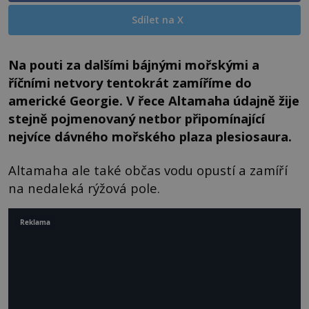
Sdílet na X
Na pouti za dalšími bájnými mořskými a
říčními netvory tentokrát zamíříme do
americké Georgie. V řece Altamaha údajně žije
stejně pojmenovaný netbor připomínající
nejvíce dávného mořského plaza plesiosaura.
Altamaha ale také občas vodu opustí a zamíří
na nedaleká rýžová pole.
Reklama