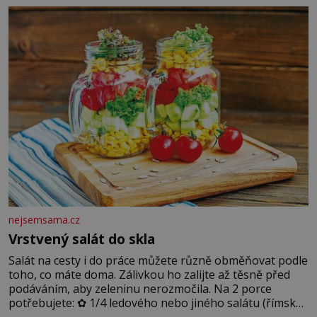
blonďaté vlásky. Fakt, že jsou těla dávných lidí nesmírně
dobře zachovalá, přičítají odborníci zdejším klimatickým
podmínkám. Sucho, prosolené písky a extrémně
nejsemsama.cz
Vrstvený salát do skla
Salát na cesty i do práce můžete různě obměňovat podle
toho, co máte doma. Zálivkou ho zalijte až těsně před
podáváním, aby zeleninu nerozmočila. Na 2 porce
potřebujete: ✿ 1/4 ledového nebo jiného salátu (římský
salát, polníček…) ✿ 1 malá konzerva kukuřice ✿ ½