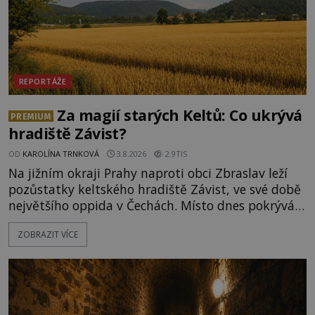
REPORTÁŽE
Za magií starých Keltů: Co ukrývá
PREMIUM
hradiště Závist?
OD
KAROLÍNA TRNKOVÁ
3.8.2026
2.9TIS
Na jižním okraji Prahy naproti obci Zbraslav leží
pozůstatky keltského hradiště Závist, ve své době
největšího oppida v Čechách. Místo dnes pokrývá
les, zbytky po kdysi monumentálním hradišti jsou
ZOBRAZIT VÍCE
ale v terénu patrné stále. Co dalšího tu po Keltech
zůstalo? Prozkoumejte to spolu s ENIGMOU! Na
vrch Hr