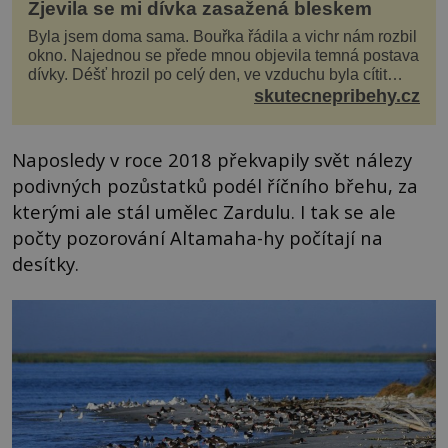
Zjevila se mi dívka zasažená bleskem
Byla jsem doma sama. Bouřka řádila a vichr nám rozbil
okno. Najednou se přede mnou objevila temná postava
dívky. Déšť hrozil po celý den, ve vzduchu byla cítit
bouřka. Do topolů před domem se opřel ví...
skutecnepribehy.cz
Naposledy v roce 2018 překvapily svět nálezy
podivných pozůstatků podél říčního břehu, za
kterými ale stál umělec Zardulu. I tak se ale
počty pozorování Altamaha-hy počítají na
desítky.