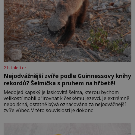
21stoleti.cz
Nejodvážnější zvíře podle Guinnessovy knihy
rekordů? Šelmička s pruhem na hřbetě!
Medojed kapský je lasicovitá šelma, kterou bychom
velikostí mohli přirovnat k českému jezevci. Je extrémně
nebojácná, ostatně bývá označována za nejodvážnější
zvíře vůbec. V této souvislosti je dokonc