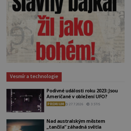
Vesmír a technologie
Podivné události roku 2023: Jsou
Američané v obležení UFO?
PREMIUM
27.7.2026
3.5TIS
Nad australským městem
„tančila“ záhadná světla