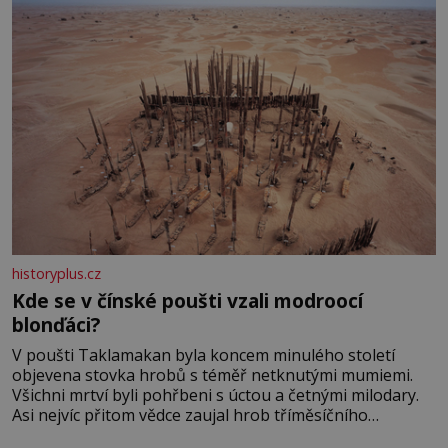
historyplus.cz
Kde se v čínské poušti vzali modroocí
blonďáci?
V poušti Taklamakan byla koncem minulého století
objevena stovka hrobů s téměř netknutými mumiemi.
Všichni mrtví byli pohřbeni s úctou a četnými milodary.
Asi nejvíc přitom vědce zaujal hrob tříměsíčního
chlapečka s modrou filcovou čapkou, z níž se draly