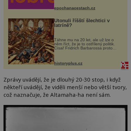
mohou těšit na víno, burčák, pes...
epochanacestach.cz
Utonuli říšští šlechtici v
latríně?
Táhne mu na 20 let, ale už lze o
něm říct, že je to ostřílený politik.
Císař Fridrich Barbarossa proto
posílá svého syna a dědice Jindřicha
VI. do Erfurtu, aby se stal
prostředníkem při řešení sporu m...
historyplus.cz
Zprávy uvádějí, že je dlouhý 20-30 stop, i když
někteří uvádějí, že viděli menší nebo větší tvory,
což naznačuje, že Altamaha-ha není sám.