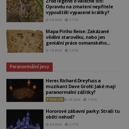
Zrod legend o válečné lsti:
Opravdu na zmatení nepřítele
vypouštěli vypasené králíky?
3.8.2026
3.1TIS
Mapa Piriho Reise: Zakázané
vědění starověku, nebo jen
geniální práce osmanského
admirála?
1.8.2026
3.3TIS
Paranormální jevy
Herec Richard Dreyfuss a
muzikant Dave Grohl: Jaké mají
paranormální zážitky?
PREMIUM
5.8.2026
1.6TIS
Hororové zábavní parky: Straší tu
oběti nehod?
4.8.2026
2.7TIS