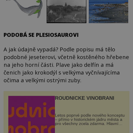
PODOBÁ SE PLESIOSAUROVI
A jak údajně vypadá? Podle popisu má tělo
podobné jeseterovi, včetně kostěného hřebene
na jeho horní části. Plave jako delfín a má
čenich jako krokodýl s velkýma vyčnívajícíma
očima a velkými ostrými zuby.
ROUDNICKÉ VINOBRANÍ
Letos poprvé podle nového konceptu
– přímo v historickém jádru města a
pro všechny zcela zdarma. Hlavní
program se odehraje na Karlově a
Husově náměstí. Návštěvníci se