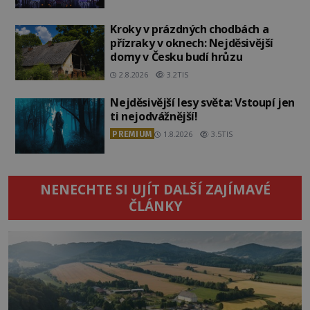
Kroky v prázdných chodbách a
přízraky v oknech: Nejděsivější
domy v Česku budí hrůzu
2.8.2026
3.2TIS
Nejděsivější lesy světa: Vstoupí jen
ti nejodvážnější!
PREMIUM
1.8.2026
3.5TIS
NENECHTE SI UJÍT DALŠÍ ZAJÍMAVÉ
ČLÁNKY