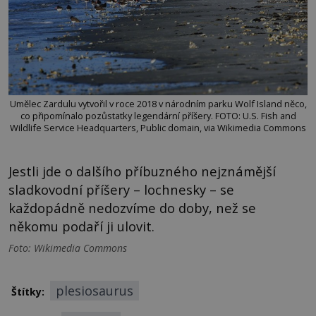
Umělec Zardulu vytvořil v roce 2018 v národním parku Wolf Island něco,
co připomínalo pozůstatky legendární příšery. FOTO: U.S. Fish and
Wildlife Service Headquarters, Public domain, via Wikimedia Commons
Jestli jde o dalšího příbuzného nejznámější
sladkovodní příšery – lochnesky – se
každopádně nedozvíme do doby, než se
někomu podaří ji ulovit.
Foto: Wikimedia Commons
plesiosaurus
Štítky: