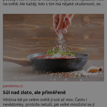
na světě. Ale každý, kdo s tím má nějaké zkušenosti, se
zapřísahá, že pokud odpustíte, znatelně se vám uleví.
Když se ke mně doneslo, že si manžel pořídil milenku,
panidomu.cz
Sůl nad zlato, ale přiměřeně
Většina lidí po celém světě jí soli až moc. Často i
nevědomky, protože netuší, jak velké množství se jí