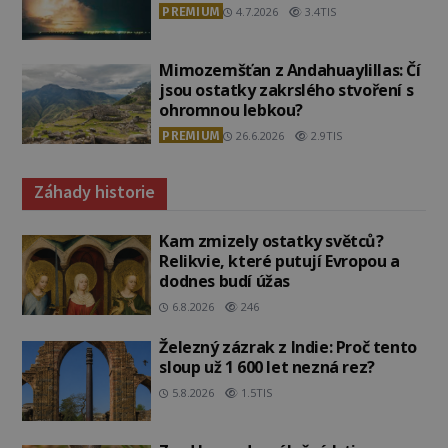
PREMIUM
4.7.2026
3.4TIS
Mimozemšťan z Andahuaylillas: Čí
jsou ostatky zakrslého stvoření s
ohromnou lebkou?
PREMIUM
26.6.2026
2.9TIS
Záhady historie
Kam zmizely ostatky světců?
Relikvie, které putují Evropou a
dodnes budí úžas
6.8.2026
246
Železný zázrak z Indie: Proč tento
sloup už 1 600 let nezná rez?
5.8.2026
1.5TIS