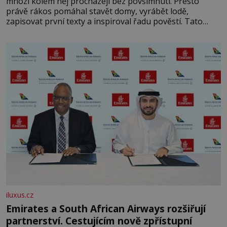
mnozí kolem něj procházejí bez povšimnutí. Přesto
právě rákos pomáhal stavět domy, vyrábět lodě,
zapisovat první texty a inspiroval řadu pověstí. Tato
skromná, ale užitečná rostlina provází člověka už tisíce
let. Většina lidí vnímá rákos jen jako obyčejnou kulisu
letního koupání. Stačí se však podívat
iluxus.cz
Emirates a South African Airways rozšiřují
partnerství. Cestujícím nově zpřístupní