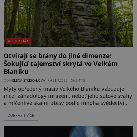
REPORTÁŽE
Otvírají se brány do jiné dimenze:
Šokující tajemství skrytá ve Velkém
Blaníku
OD
HELENA STEJSKALOVÁ
21.7.2026
3.4TIS
Mýty opředený masiv Velkého Blaníku vzbuzuje
mezi záhadology mrazení, neboť jeho suťové svahy
a mlčenlivé skalní útesy podle mnoha svědectví
fungují jako anomální zóny, kde selhává lidské
ZOBRAZIT VÍCE
vnímání času i prostoru. Geologické anomálie hory
nenechávají nikoho chladným a esoterici i
badatelé zde odkrývají indicie, které propojují