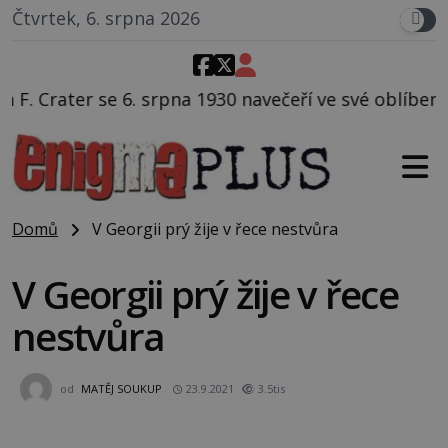
Čtvrtek, 6. srpna 2026
rpna 1930 navečeří ve své oblíbené restauraci, pak si 
Domů
V Georgii prý žije v řece nestvůra
V Georgii prý žije v řece
nestvůra
od
MATĚJ SOUKUP
23.9.2021
3.5tis