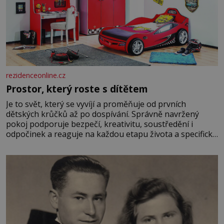
rezidenceonline.cz
Prostor, který roste s dítětem
Je to svět, který se vyvíjí a proměňuje od prvních
dětských krůčků až po dospívání. Správně navržený
pokoj podporuje bezpečí, kreativitu, soustředění i
odpočinek a reaguje na každou etapu života a specifické
potřeby dítěte. Pro nejmenší je klíčová jednoduchost,
měkkost a bezpečí, proto by pokoj miminka měl působit
především klidně a útulně. Předškolní věk je