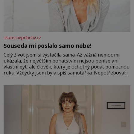
skutecnepribehy.cz
Souseda mi poslalo samo nebe!
Celý život jsem si vystačila sama. Až vážná nemoc mi
ukázala, že největším bohatstvím nejsou peníze ani
vlastní byt, ale člověk, který je ochotný podat pomocnou
ruku. Vždycky jsem byla spíš samotářka. Nepotřebovala
jsem kolem sebe partu kamarádek ani partnera. Stačily
mi knihy, práce a hlavně klid. Hned po studiích jsem
odešla z rodného města,