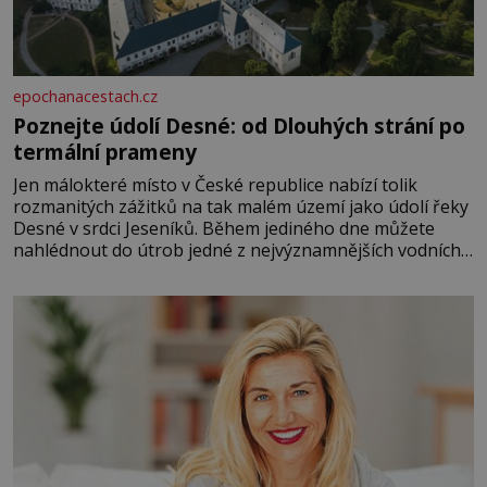
epochanacestach.cz
Poznejte údolí Desné: od Dlouhých strání po
termální prameny
Jen málokteré místo v České republice nabízí tolik
rozmanitých zážitků na tak malém území jako údolí řeky
Desné v srdci Jeseníků. Během jediného dne můžete
nahlédnout do útrob jedné z nejvýznamnějších vodních
elektráren v Evropě, vydat se na horské hřebeny, projet
se na koloběžce a den zakončit poznáváním památek ve
Velkých Losinách nebo v termálním