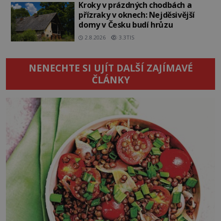
Kroky v prázdných chodbách a
přízraky v oknech: Nejděsivější
domy v Česku budí hrůzu
2.8.2026
3.3TIS
NENECHTE SI UJÍT DALŠÍ ZAJÍMAVÉ
ČLÁNKY