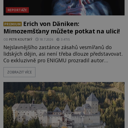
REPORTÁŽE
Erich von Däniken:
PREMIUM
Mimozemšťany můžete potkat na ulici!
OD
PETR KOUTSKÝ
18.7.2026
3.4TIS
Nejslavnějšího zastánce zásahů vesmířanů do
lidských dějin, asi není třeba dlouze představovat.
Co exkluzivně pro ENIGMU prozradil autor
Vzpomínek na budoucnost, švýcarský badatel
ZOBRAZIT VÍCE
Erich von Däniken? Orbitální stanice Viking 1
přelétá na oběžné dráze nad rudou planetou. Když
je umělá družice od povrchu Marsu vzdálena asi
1873 kilometrů, nachá