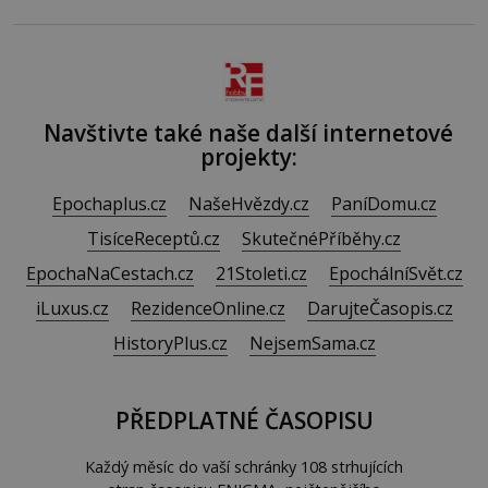
tisíc příslušnic svého včelstva, vznikne jeden z
nejdokonalejších organismů
Navštivte také naše další internetové
projekty:
Epochaplus.cz
NašeHvězdy.cz
PaníDomu.cz
TisíceReceptů.cz
SkutečnéPříběhy.cz
EpochaNaCestach.cz
21Stoleti.cz
EpochálníSvět.cz
iLuxus.cz
RezidenceOnline.cz
DarujteČasopis.cz
HistoryPlus.cz
NejsemSama.cz
PŘEDPLATNÉ ČASOPISU
Každý měsíc do vaší schránky 108 strhujících