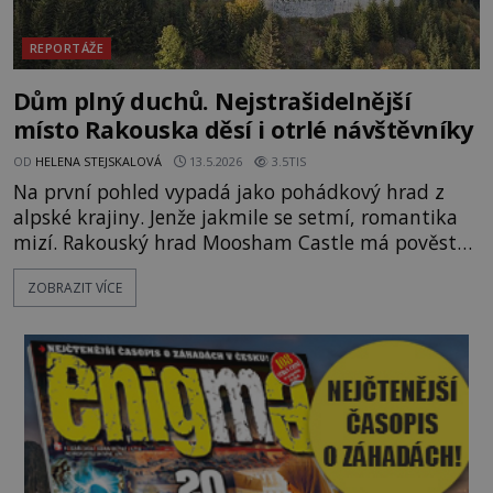
REPORTÁŽE
Dům plný duchů. Nejstrašidelnější
místo Rakouska děsí i otrlé návštěvníky
OD
HELENA STEJSKALOVÁ
13.5.2026
3.5TIS
Na první pohled vypadá jako pohádkový hrad z
alpské krajiny. Jenže jakmile se setmí, romantika
mizí. Rakouský hrad Moosham Castle má pověst
nejděsivějšího domu v celé zemi. Lidé tu údajně
ZOBRAZIT VÍCE
slyší kroky v prázdných chodbách, šeptání ze zdí i
nářek mrtvých. A záhadologové tvrdí, že zdejší
temná minulost mohla zanechat něco, co se
dodnes nepodařilo vysvětlit. Kamenný hrad stojí v
horách Salcburska u