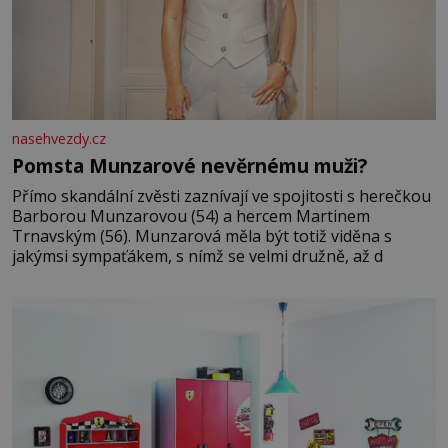
nasehvezdy.cz
Pomsta Munzarové nevěrnému muži?
Přímo skandální zvěsti zaznívají ve spojitosti s herečkou
Barborou Munzarovou (54) a hercem Martinem
Trnavským (56). Munzarová měla být totiž viděna s
jakýmsi sympaťákem, s nímž se velmi družně, až d