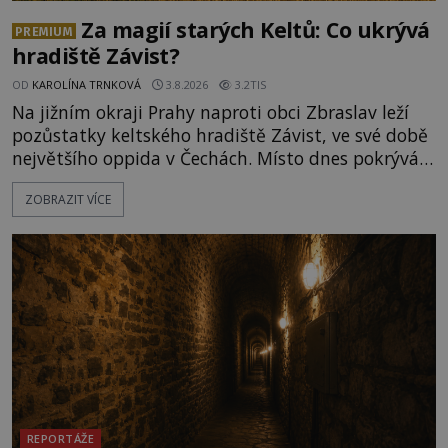
Za magií starých Keltů: Co ukrývá
PREMIUM
hradiště Závist?
OD
KAROLÍNA TRNKOVÁ
3.8.2026
3.2TIS
Na jižním okraji Prahy naproti obci Zbraslav leží
pozůstatky keltského hradiště Závist, ve své době
největšího oppida v Čechách. Místo dnes pokrývá
les, zbytky po kdysi monumentálním hradišti jsou
ZOBRAZIT VÍCE
ale v terénu patrné stále. Co dalšího tu po Keltech
zůstalo? Prozkoumejte to spolu s ENIGMOU! Na
vrch Hr
REPORTÁŽE