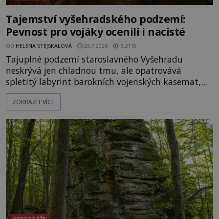
Tajemství vyšehradského podzemí:
Pevnost pro vojáky ocenili i nacisté
OD
HELENA STEJSKALOVÁ
23.7.2026
3.2TIS
Tajuplné podzemí staroslavného Vyšehradu
neskrývá jen chladnou tmu, ale opatrovává
spletitý labyrint barokních vojenských kasemat,
zapomenuté chrámy a vzácné národní poklady.
ZOBRAZIT VÍCE
Hluboko uvnitř mohutné skály nad řekou Vltavou
pulzuje skrytá historie, která se dodnes úspěšně
vyhýbá shonu moderní metropole. Místo, ke
kterému se vážou nejstarší české mýty, ve svých
temných útrobách střeží monumentální
REPORTÁŽE