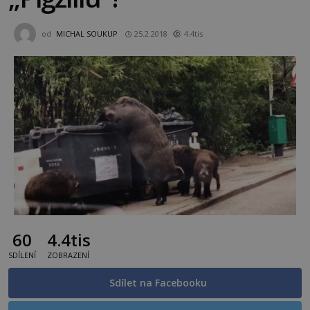
od
MICHAL SOUKUP
25.2.2018
4.4tis
60
4.4tis
SDÍLENÍ
ZOBRAZENÍ
Sdílet na Facebooku