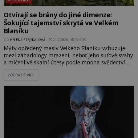
Otvírají se brány do jiné dimenze:
Šokující tajemství skrytá ve Velkém
Blaníku
OD
HELENA STEJSKALOVÁ
21.7.2026
3.4TIS
Mýty opředený masiv Velkého Blaníku vzbuzuje
mezi záhadology mrazení, neboť jeho suťové svahy
a mlčenlivé skalní útesy podle mnoha svědectví
fungují jako anomální zóny, kde selhává lidské
ZOBRAZIT VÍCE
vnímání času i prostoru. Geologické anomálie hory
nenechávají nikoho chladným a esoterici i
badatelé zde odkrývají indicie, které propojují
prastaré pohanské kulty, keltské svatyně a zprávy
o lidech, kteří v