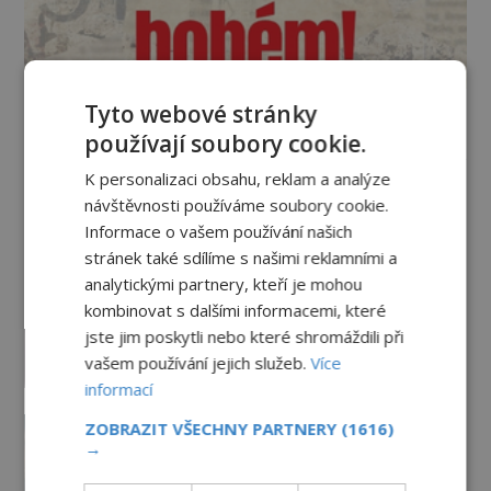
Tyto webové stránky
Vesmír a technologie
používají soubory cookie.
K personalizaci obsahu, reklam a analýze
Co zachycují tajemné snímky
návštěvnosti používáme soubory cookie.
Marsu? Je na něm přeci jen voda?
Informace o vašem používání našich
PREMIUM
7.8.2026
1.9TIS
stránek také sdílíme s našimi reklamními a
analytickými partnery, kteří je mohou
Podivné události roku 2023: Jsou
kombinovat s dalšími informacemi, které
Američané v obležení UFO?
jste jim poskytli nebo které shromáždili při
PREMIUM
27.7.2026
3.5TIS
vašem používání jejich služeb.
Více
informací
Nad australským městem
ZOBRAZIT VŠECHNY PARTNERY
(1616)
„tančila“ záhadná světla
→
PREMIUM
4.7.2026
3.4TIS