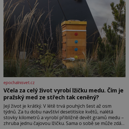
zednářské lóže. Nebyl v této oblasti žádným nováčkem,
protože do zednářské
epochalnisvet.cz
Včela za celý život vyrobí lžičku medu. Čím je
pražský med ze střech tak ceněný?
Její život je krátký. V létě trvá pouhých šest až osm
týdnů. Za tu dobu navštíví desetitisíce květů, nalétá
stovky kilometrů a vyrobí přibližně devět gramů medu –
zhruba jednu čajovou lžičku. Sama o sobě se může zdát
bezvýznamná. Teprve když se spojí s dalšími desítkami