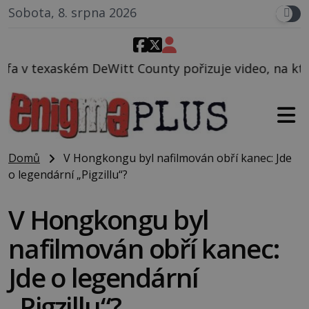
Sobota, 8. srpna 2026
County pořizuje video, na kterém před jeho vozem po
Domů
V Hongkongu byl nafilmován obří kanec: Jde
o legendární „Pigzillu“?
V Hongkongu byl
nafilmován obří kanec:
Jde o legendární
„Pigzillu“?