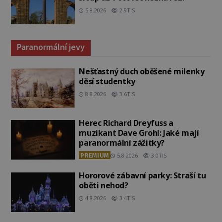
5.8.2026
2.9TIS
Paranormální jevy
Nešťastný duch oběšené milenky
děsí studentky
8.8.2026
3.6TIS
Herec Richard Dreyfuss a
muzikant Dave Grohl: Jaké mají
paranormální zážitky?
PREMIUM
5.8.2026
3.0TIS
Hororové zábavní parky: Straší tu
oběti nehod?
4.8.2026
3.4TIS