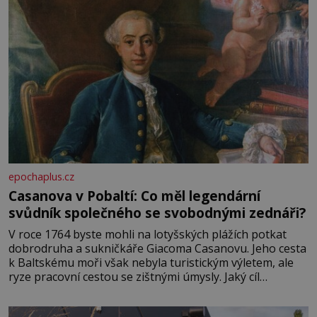
epochaplus.cz
Casanova v Pobaltí: Co měl legendární
svůdník společného se svobodnými zednáři?
V roce 1764 byste mohli na lotyšských plážích potkat
dobrodruha a sukničkáře Giacoma Casanovu. Jeho cesta
k Baltskému moři však nebyla turistickým výletem, ale
ryze pracovní cestou se zištnými úmysly. Jaký cíl
Casanova sledoval, když se například procházel uličkami
lotyšské Rigy? Casanova v Pobaltí kontaktoval tamní