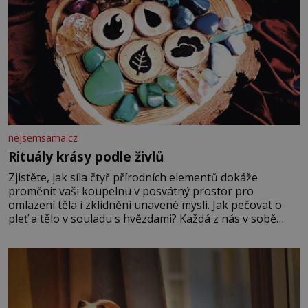
nejsemsama.cz
Rituály krásy podle živlů
Zjistěte, jak síla čtyř přírodních elementů dokáže
proměnit vaši koupelnu v posvátný prostor pro
omlazení těla i zklidnění unavené mysli. Jak pečovat o
pleť a tělo v souladu s hvězdami? Každá z nás v sobě
nese otisk vesmíru, který se projevuje nejen v naší
povaze, ale i v potřebách naší pokožky. Ohnivá znamení
Ženy narozené ve znamení Berana, Lva a Střelce v sobě
nesou žár, odvahu a neutuchající elán. Vaše