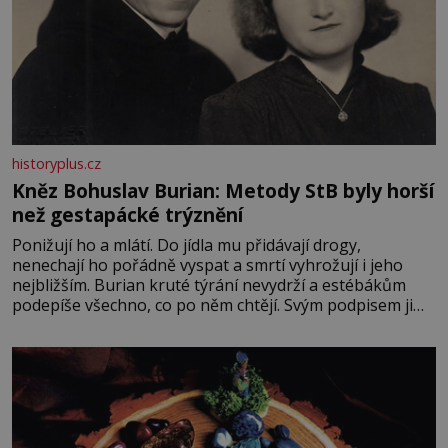
historyplus.cz
Kněz Bohuslav Burian: Metody StB byly horší
než gestapácké trýznění
Ponižují ho a mlátí. Do jídla mu přidávají drogy,
nenechají ho pořádně vyspat a smrtí vyhrožují i jeho
nejbližším. Burian kruté týrání nevydrží a estébákům
podepíše všechno, co po něm chtějí. Svým podpisem jim
potvrdí také to, že na něj během výslechů nikdo nevyvíjel
fyzický ani psychický nátlak. Syn brněnského řezníka
chce být knězem a