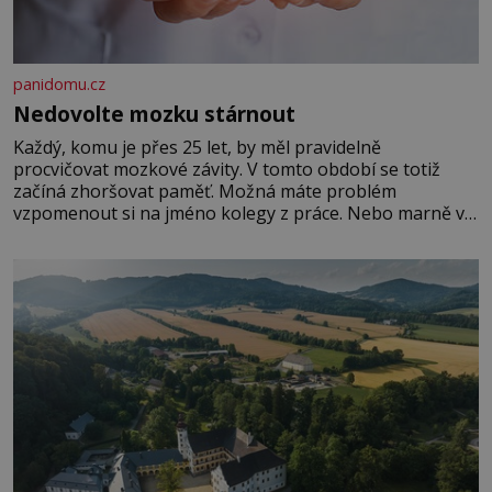
panidomu.cz
Nedovolte mozku stárnout
Každý, komu je přes 25 let, by měl pravidelně
procvičovat mozkové závity. V tomto období se totiž
začíná zhoršovat paměť. Možná máte problém
vzpomenout si na jméno kolegy z práce. Nebo marně v
paměti lovíte název knížky, kterou jste nedávno přečetli.
Je to opravdu tak, s věkem jako kdyby se paměť
rozhodla stávkovat. Cvičte