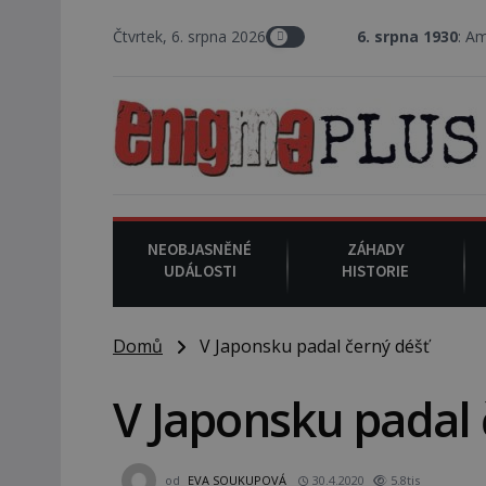
Čtvrtek, 6. srpna 2026
6. srpna 1930
: Americký vrchní so
NEOBJASNĚNÉ
ZÁHADY
UDÁLOSTI
HISTORIE
Domů
V Japonsku padal černý déšť
V Japonsku padal 
od
EVA SOUKUPOVÁ
30.4.2020
5.8tis