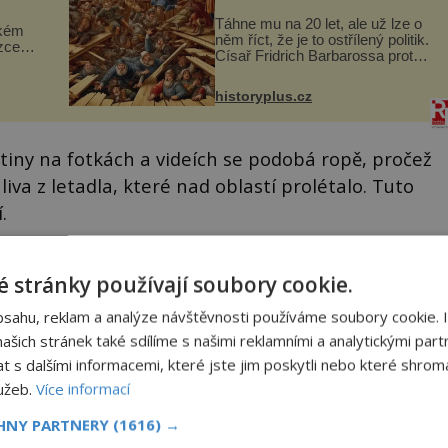
Táhne mu na 20 let, ale už lze o
ckém
něm říct, že je to ostřílený politik.
zcela
Císař Fridrich Barbarossa proto
posílá svého syna a dědice
ově
Jindřicha VI. do Erfurtu, aby se
ohou
historyplus.cz
stal prostředníkem při řešení
sporu m...
kutiny na fotkách a videích se podobá ropě, pročež
liva z letadla, které nad oblastí prolétalo. Tuto
.
 stránky používají soubory cookie.
bsahu, reklam a analýze návštěvnosti používáme soubory cookie. 
šich stránek také sdílíme s našimi reklamními a analytickými partn
s dalšími informacemi, které jste jim poskytli nebo které shromá
lužeb.
Více informací
CHNY PARTNERY
(1616) →