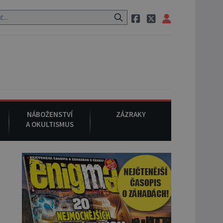
raci, pak si na ulici zavolá taxi, nasedne do něj a už ho nikdy nikdo 
NÁBOŽENSTVÍ
ZÁZRAKY
A OKULTISMUS