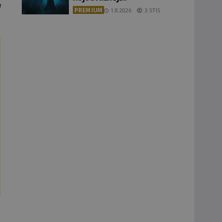
a
PREMIUM
1.8.2026
3.5TIS