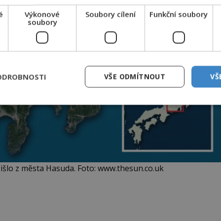
é
Výkonové
Soubory cílení
Funkční soubory
soubory
ODROBNOSTI
VŠE ODMÍTNOUT
VŠ
řišlo z města Hasuda. Foto: www.thesun.co.uk