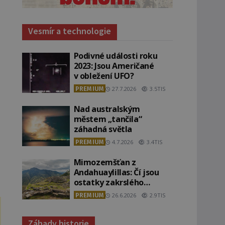
Vesmír a technologie
Podivné události roku
2023: Jsou Američané
v obležení UFO?
PREMIUM
27.7.2026
3.5TIS
Nad australským
městem „tančila“
záhadná světla
PREMIUM
4.7.2026
3.4TIS
Mimozemšťan z
,
Andahuaylillas: Čí jsou
ostatky zakrslého
stvoření s ohromnou
PREMIUM
26.6.2026
2.9TIS
lebkou?
Záhady historie