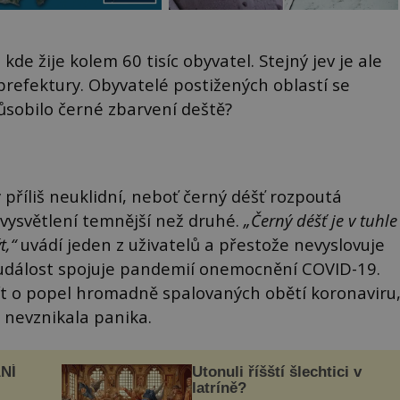
de žije kolem 60 tisíc obyvatel. Stejný jev je ale
refektury. Obyvatelé postižených oblastí se
ůsobilo černé zbarvení deště?
 příliš neuklidní, neboť černý déšť rozpoutá
 vysvětlení temnější než druhé.
„Černý déšť je v tuhle
t,“
uvádí jeden z uživatelů a přestože nevyslovuje
e událost spojuje pandemií onemocnění COVID-19.
jít o popel hromadně spalovaných obětí koronaviru
y nevznikala panika.
NÍ
Utonuli říšští šlechtici v
latríně?