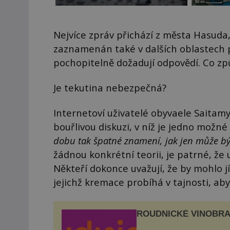
Nejvíce zpráv přichází z města Hasuda, k
zaznamenán také v dalších oblastech p
pochopitelně dožadují odpovědí. Co zp
Je tekutina nebezpečná?
Internetoví uživatelé obyvaele Saitamy
bouřlivou diskuzi, v níž je jedno možné
dobu tak špatné znamení, jak jen může bý
žádnou konkrétní teorii, je patrné, ž
Někteří dokonce uvažují, že by mohlo 
jejichž kremace probíhá v tajnosti, ab
ROUDNICKÉ VINOBRA