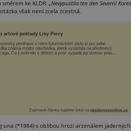
em směrem ke KLDR.
„Nevypustila ten den Severní Kore
 otázka však není zcela zcestná.
p artové poklady Lisy Perry
yorský penthaus v retro-futuristickém stylu si pro sebe
ídila známá módní návrhářka, která vyrůstala na předměstí
caga. Co ji ovlivnilo v dětství a proč vypadá její domov právě
o? Interié...
Zajímavé články najdete také na
rezidenceonline.cz
-una (*1984) s oblibou hrozí arzenálem jaderných