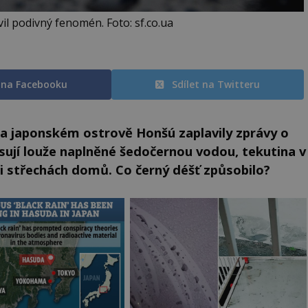
il podivný fenomén. Foto: sf.co.ua
t na Facebooku
Sdílet na Twitteru
na japonském ostrově Honšú zaplavily zprávy o
sují louže naplněné šedočernou vodou, tekutina v
či střechách domů. Co černý déšť způsobilo?