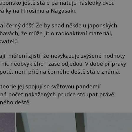
 Japonsko ještě stále pamatuje následky dvou
lky na Hirošimu a Nagasaki.
al černý déšť. Že by snad někde u japonských
bavách, že může jít o radioaktivní materiál,
ovatelů.
í, měření zjistí, že nevykazuje zvýšené hodnoty
 nic neobvyklého“, zase odjedou. V době přípravy
 poté, není příčina černého deště stále známá.
teorie jej spojují se světovou pandemií
íná počet nakažených prudce stoupat právě
rného deště.