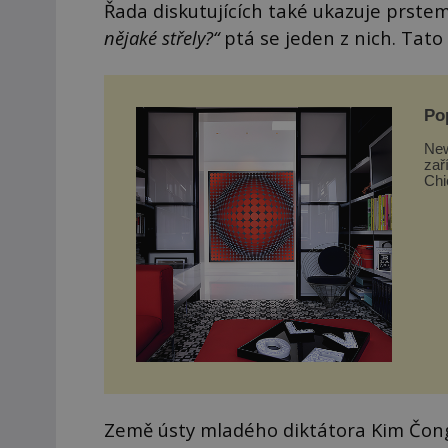
Řada diskutujících také ukazuje prst
nějaké střely?“
ptá se jeden z nich. Tato
Po
New
zař
Chi
takt
Země ústy mladého diktátora Kim Čong