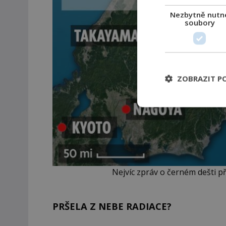
Nezbytně nutn
soubory
ZOBRAZIT P
Nejvíc zpráv o černém dešti p
PRŠELA Z NEBE RADIACE?