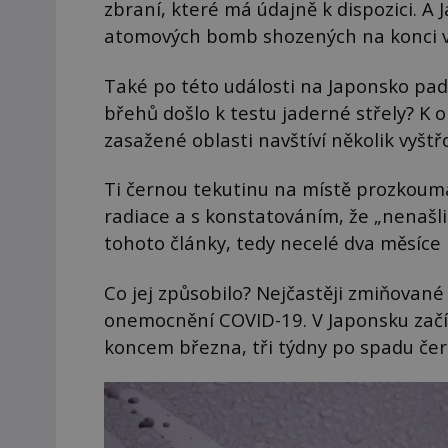
zbraní, které má údajně k dispozici. A
atomových bomb shozených na konci vá
Také po této události na Japonsko pad
břehů došlo k testu jaderné střely? K o
zasažené oblasti navštíví několik vyštř
Ti černou tekutinu na místě prozkoumaj
radiace a s konstatováním, že „nenašli
tohoto články, tedy necelé dva měsíce
Co jej způsobilo? Nejčastěji zmiňované 
onemocnění COVID-19. V Japonsku zač
koncem března, tři týdny po spadu če