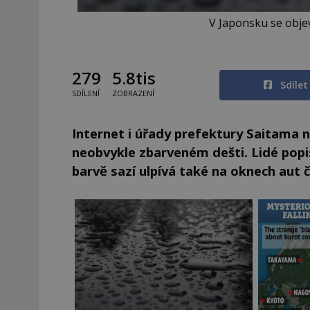
V Japonsku se objev
279
5.8tis
Sdíle
SDÍLENÍ
ZOBRAZENÍ
Internet i úřady prefektury Saitama 
neobvykle zbarveném dešti. Lidé popi
barvě sazí ulpívá také na oknech aut 