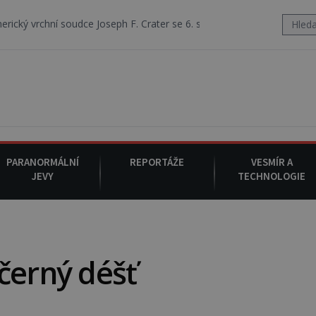
udce Joseph F. Crater se 6. srpna 1930 navečeří ve své oblíbené restau
PARANORMÁLNÍ
REPORTÁŽE
VESMÍR A
JEVY
TECHNOLOGIE
černý déšť