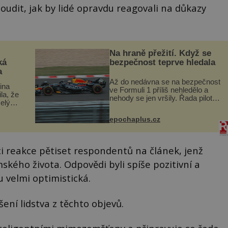
oudit, jak by lidé opravdu reagovali na důkazy
Na hraně přežití. Když se
ká
bezpečnost teprve hledala
a
Až do nedávna se na bezpečnost
lina
ve Formuli 1 příliš nehledělo a
ila, že
nehody se jen vršily. Řada pilotů
elý
to poznala na vlastní kůži, často
s v
s trvalými následky nebo bohužel
ého
epochaplus.cz
i ztrátou života. Dnes
ruhy
nepochopiteln...
ci reakce pětiset respondentů na článek, jenž
kého života. Odpovědi byli spíše pozitivní a
u velmi optimistická.
ení lidstva z těchto objevů.