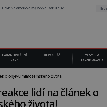
merické městečko Oakville se z nebe snáší podivná rosolovitá lát
PARANORMÁLNÍ
REPORTÁŽE
VESMÍR A
JEVY
TECHNOLOGIE
ánek o objevu mimozemského života!
reakce lidí na článek o
kého života!