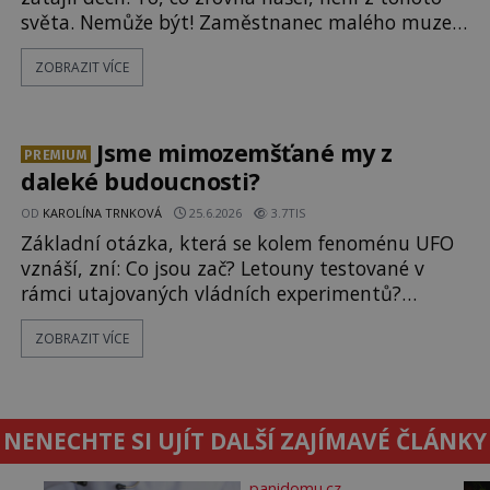
světa. Nemůže být! Zaměstnanec malého muzea
v peruánském městečku Andahuaylillas nedaleko
ZOBRAZIT VÍCE
legendárního Cuzca pomalu sestupuje z posvátné
hory Apu a přemýšlí, jak s touto zprávou naloží.
Právě nalezl ostatky dvou mimozemšťanů! Vědci
nad nálezem kroutí hlavou. Už na
Jsme mimozemšťané my z
PREMIUM
daleké budoucnosti?
OD
KAROLÍNA TRNKOVÁ
25.6.2026
3.7TIS
Základní otázka, která se kolem fenoménu UFO
vznáší, zní: Co jsou zač? Letouny testované v
rámci utajovaných vládních experimentů?
Mimozemské vesmírné lodě plnící na Zemi nám
ZOBRAZIT VÍCE
neznámý úkol? Skokani mezi dimenzemi, putující
po mostech skrze reality do paralelních světů? O
všech těchto možnostech již desítky let vzrušeně
diskutují vědci, ufologo
NENECHTE SI UJÍT DALŠÍ ZAJÍMAVÉ ČLÁNKY
panidomu.cz