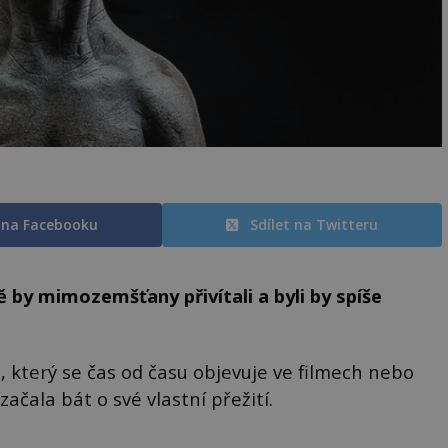
t na Facebooku
Sdílet na Twitteru
 by mimozemšťany přivítali a byli by spíše
který se čas od času objevuje ve filmech nebo
začala bát o své vlastní přežití.