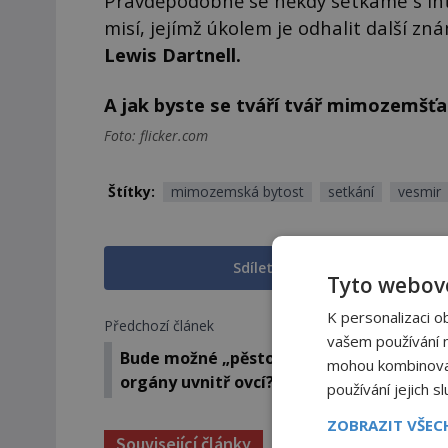
Pravděpodobně se někdy setkáme s int
misí, jejímž úkolem je odhalit další z
Lewis Dartnell.
A jak byste se tváří tvář mimozemšťan
Foto: flicker.com
Štítky:
mimozemská bytost
setkání
vesmir
Sdílet na Facebooku
Tyto webové
K personalizaci o
Předchozí článek
vašem používání na
Bude možné „pěstovat“ náhradní lidské
mohou kombinovat 
orgány uvnitř ovcí?
používání jejich s
ZOBRAZIT VŠE
Související články