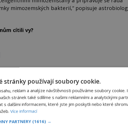
eligentními mimozemšťany a připravuje se řada
námky mimozemských bakterií,“ popisuje astrobiolog
ům cítili vy?
Sdílet na X
 stránky používají soubory cookie.
bsahu, reklam a analýze návštěvnosti používáme soubory cookie. 
Další článek
šich stránek také sdílíme s našimi reklamními a analytickými partn
Objevil se „můří muž“ v Chile?
s dalšími informacemi, které jste jim poskytli nebo které shromá
lužeb.
Více informací
CHNY PARTNERY
(1616) →