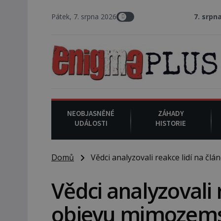
Pátek, 7. srpna 2026
7. srpna 1994
: Na a
NEOBJASNĚNÉ
ZÁHADY
UDÁLOSTI
HISTORIE
Domů
Vědci analyzovali reakce lidí na čl
Vědci analyzovali 
objevu mimozems