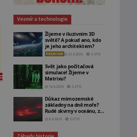
Vesmír a technologie
Žijeme v iluzivním 3D
světě? A pokud ano, kdo
je jeho architektem?
PREMIUM
23.6.2026
3.5TIS
Svět jako počítačová
simulace! Žijeme v
Matrixu?
16.6.2026
3.2TIS
Důkaz mimozemské
základny na dně moře?
Rudé skvrny v oceánu, ze
kterých srší blesky!
8.6.2026
3.0TIS
Záhady historie