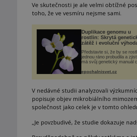
Ve skutečnosti je ale velmi obtížné pos
toho, že ve vesmíru nejsme sami.
Duplikace genomu u
rostlin: Skrytá genetic
zátěž i evoluční výhod
Představte si, že by se rost
jednou ráno probudila a zjist
má svůj genetický manuál c
dvakrát. Přesně to se obča
přírodě stane – a podle nov
epochalnisvet.cz
výzkumu to může být pro d
vstupenka...
V nedávné studii analyzovali výzkumní
popisuje objev mikrobiálního mimozems
společnost jako celek je v tomto ohled
„Je povzbudivé, že studie dokazuje nadš