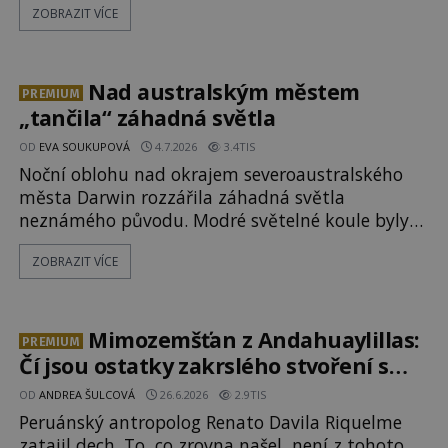
ZOBRAZIT VÍCE
létajících těles objeveny. Je možné, že šlo o nějaké
nové armádní výzkumné technologie? Nebo snad
byly mimozemského původu? Dne 4. února roku
2023 vydává
Nad australským městem
PREMIUM
„tančila“ záhadná světla
OD
EVA SOUKUPOVÁ
4.7.2026
3.4TIS
Noční oblohu nad okrajem severoaustralského
města Darwin rozzářila záhadná světla
neznámého původu. Modré světelné koule byly
viditelné nejméně dvacet minut, během nichž se
ZOBRAZIT VÍCE
opakovaně objevovaly a zase mizely. Svědek,
který úkaz zachytil na mobilní telefon, se
domnívá, že mohlo jít o návštěvu ze světa duchů.
Záhadný záznam okamžitě rozpoutal deb
Mimozemšťan z Andahuaylillas:
PREMIUM
Čí jsou ostatky zakrslého stvoření s
ohromnou lebkou?
OD
ANDREA ŠULCOVÁ
26.6.2026
2.9TIS
Peruánský antropolog Renato Davila Riquelme
zatajil dech. To, co zrovna našel, není z tohoto