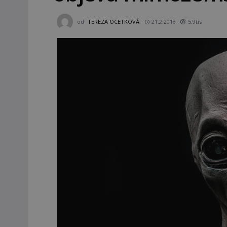
od
TEREZA OCETKOVÁ
21.2.2018
5.9tis