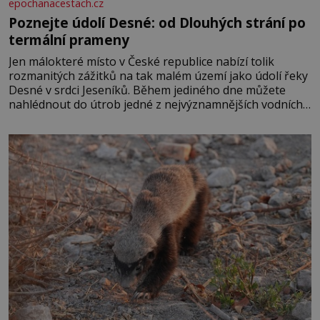
epochanacestach.cz
Poznejte údolí Desné: od Dlouhých strání po
termální prameny
Jen málokteré místo v České republice nabízí tolik
rozmanitých zážitků na tak malém území jako údolí řeky
Desné v srdci Jeseníků. Během jediného dne můžete
nahlédnout do útrob jedné z nejvýznamnějších vodních
elektráren v Evropě, vydat se na horské hřebeny, projet
se na koloběžce a den zakončit poznáváním památek ve
Velkých Losinách nebo v termálním