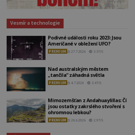
Vesmír a technologie
Podivné události roku 2023: Jsou
Američané v obležení UFO?
PREMIUM
27.7.2026
3.5TIS
Nad australským městem
„tančila“ záhadná světla
PREMIUM
4.7.2026
3.4TIS
Mimozemšťan z Andahuaylillas: Čí
jsou ostatky zakrslého stvoření s
ohromnou lebkou?
PREMIUM
26.6.2026
2.9TIS