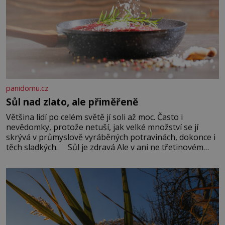
panidomu.cz
Sůl nad zlato, ale přiměřeně
Většina lidí po celém světě jí soli až moc. Často i
nevědomky, protože netuší, jak velké množství se jí
skrývá v průmyslově vyráběných potravinách, dokonce i
těch sladkých. Sůl je zdravá Ale v ani ne třetinovém
množství, než je pro většinu populace běžné. Její
základní složky– sodík a chlór – jsou zásadní pro
správné hospodaření