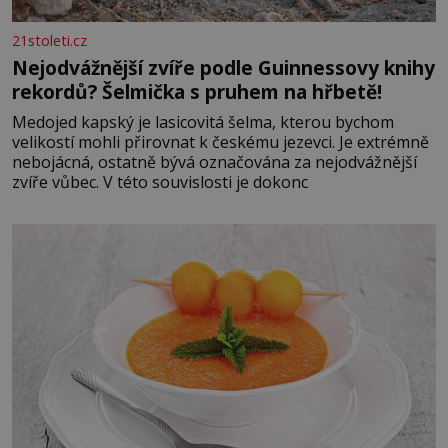
21stoleti.cz
Nejodvážnější zvíře podle Guinnessovy knihy
rekordů? Šelmička s pruhem na hřbetě!
Medojed kapský je lasicovitá šelma, kterou bychom
velikostí mohli přirovnat k českému jezevci. Je extrémně
nebojácná, ostatně bývá označována za nejodvážnější
zvíře vůbec. V této souvislosti je dokonc