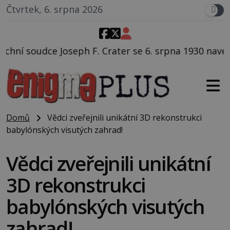
Čtvrtek, 6. srpna 2026
 Crater se 6. srpna 1930 navečeří ve své oblíbené rest
Domů
Vědci zveřejnili unikátní 3D rekonstrukci
babylónských visutých zahrad!
Vědci zveřejnili unikátní
3D rekonstrukci
babylónských visutých
zahrad!