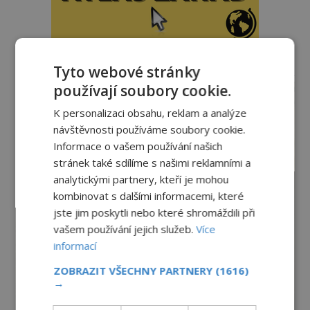
Tyto webové stránky
reklama
používají soubory cookie.
K personalizaci obsahu, reklam a analýze
návštěvnosti používáme soubory cookie.
Informace o vašem používání našich
stránek také sdílíme s našimi reklamními a
analytickými partnery, kteří je mohou
kombinovat s dalšími informacemi, které
jste jim poskytli nebo které shromáždili při
vašem používání jejich služeb.
Více
informací
ZOBRAZIT VŠECHNY PARTNERY
(1616)
→