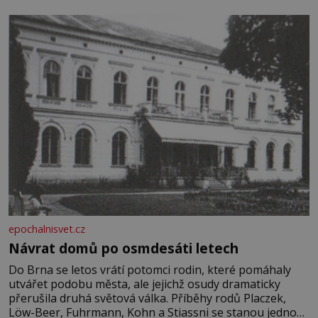
epochalnisvet.cz
Návrat domů po osmdesáti letech
Do Brna se letos vrátí potomci rodin, které pomáhaly
utvářet podobu města, ale jejichž osudy dramaticky
přerušila druhá světová válka. Příběhy rodů Placzek,
Löw-Beer, Fuhrmann, Kohn a Stiassni se stanou jednou