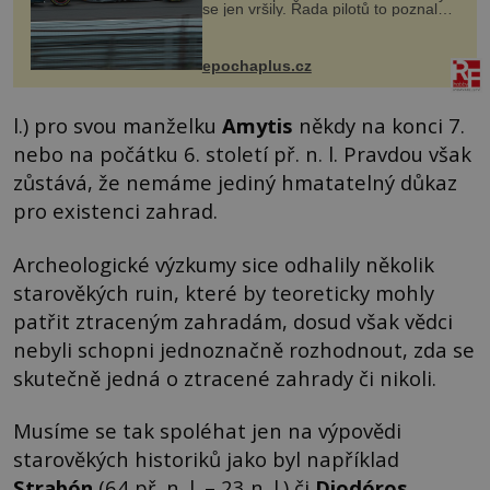
se jen vršily. Řada pilotů to poznala
na vlastní kůži, často s trvalými
následky nebo bohužel i ztrátou
života. Dnes nepochopiteln...
epochaplus.cz
l.) pro svou manželku
Amytis
někdy na konci 7.
nebo na počátku 6. století př. n. l. Pravdou však
zůstává, že nemáme jediný hmatatelný důkaz
pro existenci zahrad.
Archeologické výzkumy sice odhalily několik
starověkých ruin, které by teoreticky mohly
patřit ztraceným zahradám, dosud však vědci
nebyli schopni jednoznačně rozhodnout, zda se
skutečně jedná o ztracené zahrady či nikoli.
Musíme se tak spoléhat jen na výpovědi
starověkých historiků jako byl například
Strabón
(64 př. n. l. – 23 n. l.) či
Diodóros