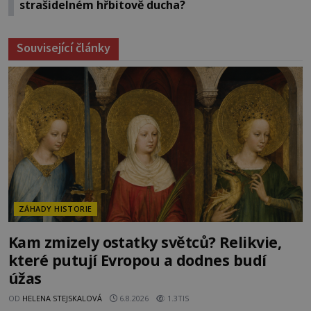
strašidelném hřbitově ducha?
Související články
ZÁHADY HISTORIE
Kam zmizely ostatky světců? Relikvie,
které putují Evropou a dodnes budí
úžas
OD
HELENA STEJSKALOVÁ
6.8.2026
1.3TIS