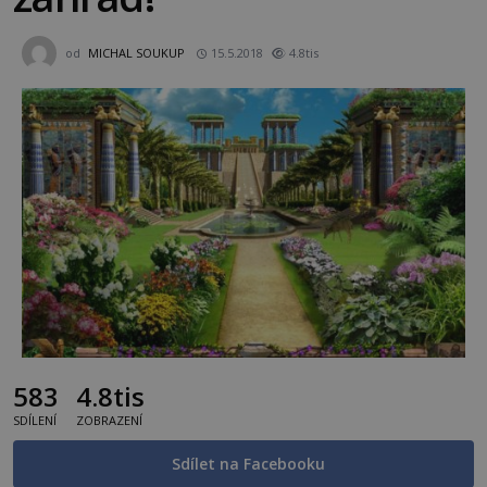
od
MICHAL SOUKUP
15.5.2018
4.8tis
583
4.8tis
SDÍLENÍ
ZOBRAZENÍ
Sdílet na Facebooku