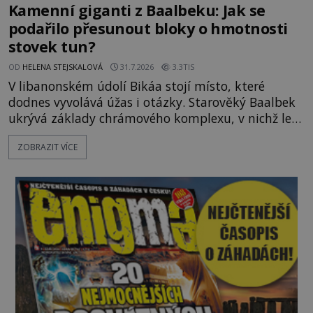
Kamenní giganti z Baalbeku: Jak se
podařilo přesunout bloky o hmotnosti
stovek tun?
OD
HELENA STEJSKALOVÁ
31.7.2026
3.3TIS
V libanonském údolí Bikáa stojí místo, které
dodnes vyvolává úžas i otázky. Starověký Baalbek
ukrývá základy chrámového komplexu, v nichž leží
kameny tak obrovské, že se zdá téměř nemožné je
ZOBRAZIT VÍCE
přesunout. Některé bloky váží kolem tisíce tun,
jeden z nedávno prozkoumaných kamenných
kolosů dokonce odhadem až 1650 tun. Jak lidé bez
moderních strojů dokázali takové giganty vytesat,
dopravit a přesně u