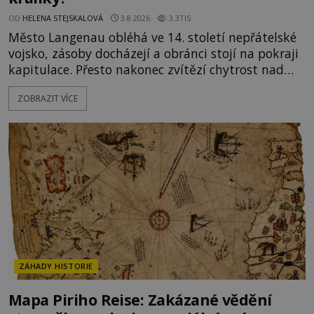
OD
HELENA STEJSKALOVÁ
3.8.2026
3.3TIS
Město Langenau obléhá ve 14. století nepřátelské
vojsko, zásoby docházejí a obránci stojí na pokraji
kapitulace. Přesto nakonec zvítězí chytrost nad
hrubou silou. Podle staré německé legendy vypustí
ZOBRAZIT VÍCE
obyvatelé za hradby dobře živeného králíka, aby
nepřítele přesvědčili, že uvnitř města je jídla stále
dost. Čas pracuje pro obléhatele. Ve městě ubývají
zásoby a každý den znamená další porci strádá
ZÁHADY HISTORIE
Mapa Piriho Reise: Zakázané vědění