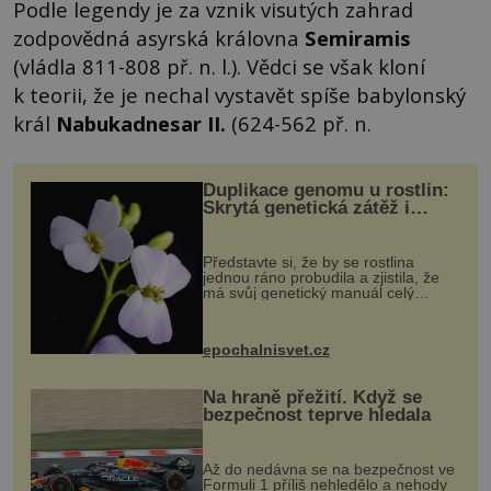
Podle legendy je za vznik visutých zahrad
zodpovědná asyrská královna
Semiramis
(vládla 811-808 př. n. l.). Vědci se však kloní
k teorii, že je nechal vystavět spíše babylonský
král
Nabukadnesar II.
(624-562 př. n.
Duplikace genomu u rostlin:
Skrytá genetická zátěž i
evoluční výhoda
Představte si, že by se rostlina
jednou ráno probudila a zjistila, že
má svůj genetický manuál celý
dvakrát. Přesně to se občas v
přírodě stane – a podle nového
výzkumu to může být pro druhy
epochalnisvet.cz
vstupenka...
Na hraně přežití. Když se
bezpečnost teprve hledala
Až do nedávna se na bezpečnost ve
Formuli 1 příliš nehledělo a nehody