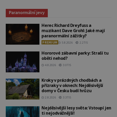
Paranormální jevy
Herec Richard Dreyfuss a
muzikant Dave Grohl: Jaké mají
paranormální zážitky?
PREMIUM
5.8.2026
2.2TIS
Hororové zábavní parky: Straší tu
oběti nehod?
4.8.2026
3.0TIS
Kroky v prázdných chodbách a
přízraky v oknech: Nejděsivější
domy v Česku budí hrůzu
2.8.2026
3.3TIS
Nejděsivější lesy světa: Vstoupí jen
ti nejodvážnější!