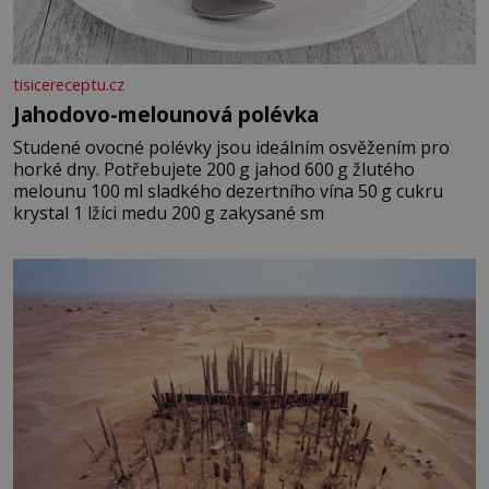
tisicereceptu.cz
Jahodovo-melounová polévka
Studené ovocné polévky jsou ideálním osvěžením pro
horké dny. Potřebujete 200 g jahod 600 g žlutého
melounu 100 ml sladkého dezertního vína 50 g cukru
krystal 1 lžíci medu 200 g zakysané sm