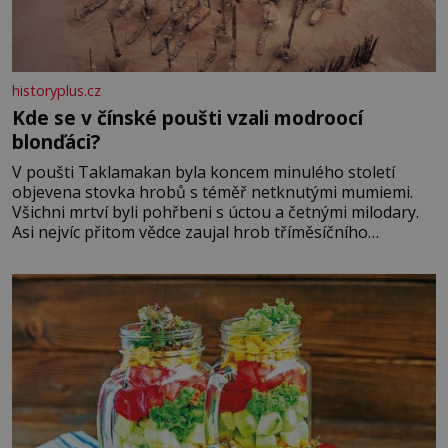
historyplus.cz
Kde se v čínské poušti vzali modroocí
blonďáci?
V poušti Taklamakan byla koncem minulého století
objevena stovka hrobů s téměř netknutými mumiemi.
Všichni mrtví byli pohřbeni s úctou a četnými milodary.
Asi nejvíc přitom vědce zaujal hrob tříměsíčního
chlapečka s modrou filcovou čapkou, z níž se draly
blonďaté vlásky. Fakt, že jsou těla dávných lidí nesmírně
dobře zachovalá, přičítají odborníci zdejším klimatickým
podmínkám. Sucho, prosolené písky a extrémně