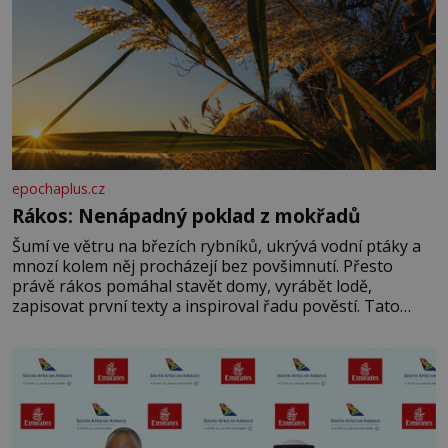
epochaplus.cz
Rákos: Nenápadný poklad z mokřadů
Šumí ve větru na březích rybníků, ukrývá vodní ptáky a
mnozí kolem něj procházejí bez povšimnutí. Přesto
právě rákos pomáhal stavět domy, vyrábět lodě,
zapisovat první texty a inspiroval řadu pověstí. Tato
skromná, ale užitečná rostlina provází člověka už tisíce
let. Většina lidí vnímá rákos jen jako obyčejnou kulisu
letního koupání. Stačí se však podívat