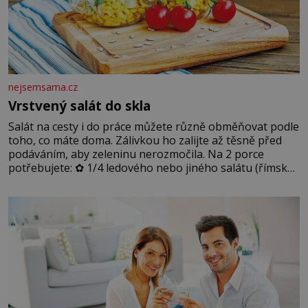
nejsemsama.cz
Vrstvený salát do skla
Salát na cesty i do práce můžete různě obměňovat podle
toho, co máte doma. Zálivkou ho zalijte až těsně před
podáváním, aby zeleninu nerozmočila. Na 2 porce
potřebujete: ✿ 1/4 ledového nebo jiného salátu (římský
salát, polníček…) ✿ 1 malá konzerva kukuřice ✿ ½
okurky ✿ 2 rajčata Zálivka: ✿ 4 lžíce olivového oleje ✿ 1
lžíci citronové šťávy ✿ ½ stroužku