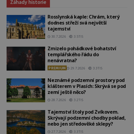
Záhady historie
Rosslynská kaple: Chrám, který
dodnes střeží svá největší
tajemství
30.7.2026
3.5TIS
Zmizelo pohádkové bohatství
templářského řádu do
nenávratna?
PREMIUM
29.7.2026
3.3TIS
Neznámé podzemní prostory pod
klášterem v Plasích: Skrývá se pod
zemí ještě něco?
28.7.2026
3.2TIS
Tajemství štoly pod Zvíkovem.
Skrývají podzemní chodby poklad,
nebo jen středověké sklepy?
27.7.2026
3.3TIS