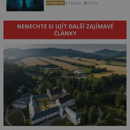
PREMIUM
1.8.2026
3.5TIS
NENECHTE SI UJÍT DALŠÍ ZAJÍMAVÉ
ČLÁNKY