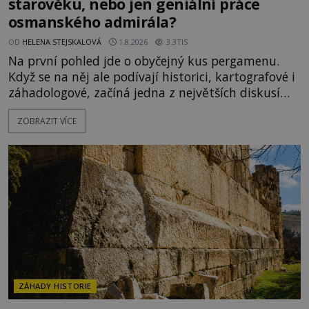
starověku, nebo jen geniální práce
osmanského admirála?
OD
HELENA STEJSKALOVÁ
1.8.2026
3.3TIS
Na první pohled jde o obyčejný kus pergamenu.
Když se na něj ale podívají historici, kartografové i
záhadologové, začíná jedna z největších diskusí
moderní historie. Osmanský admirál Piri Reis roku
ZOBRAZIT VÍCE
1513 kreslí mapu světa, která překvapuje
přesností pobřeží Afriky a Jižní Ameriky. Někteří v
ní vidí důkaz ztracené civilizace nebo dokonce
znalost Antarktidy dávno před jejím objevením.
Jiní tvrdí,
ZÁHADY HISTORIE