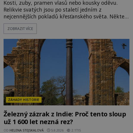
Kosti, zuby, pramen vlasů nebo kousky oděvu.
Relikvie svatých jsou po staletí jedním z
nejcennějších pokladů křesťanského světa. Některé
mají pečlivě doloženou historii, jiné provází
ZOBRAZIT VÍCE
záhady, krádeže i nečekané objevy. Jejich osudy
připomínají dobrodružné romány, přesto se opírají
o skutečné historické události. Ve středověké
Evropě mají relikvie mimořádnou hodnotu. Nejsou
jen předmětem úcty
ZÁHADY HISTORIE
Železný zázrak z Indie: Proč tento sloup
už 1 600 let nezná rez?
OD
HELENA STEJSKALOVÁ
5.8.2026
2.1TIS