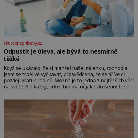
skutecnepribehy.cz
Odpustit je úleva, ale bývá to nesmírně
těžké
Když se ukázalo, že si manžel našel milenku, rozhodla
jsem se trpělivě vyčkávat, přesvědčena, že se dříve či
později vrátí k rodině. Možná je to jedna z nejtěžších věcí
na světě. Ale každý, kdo s tím má nějaké zkušenosti, se
zapřísahá, že pokud odpustíte, znatelně se vám uleví.
Když se ke mně doneslo, že si manžel pořídil milenku,