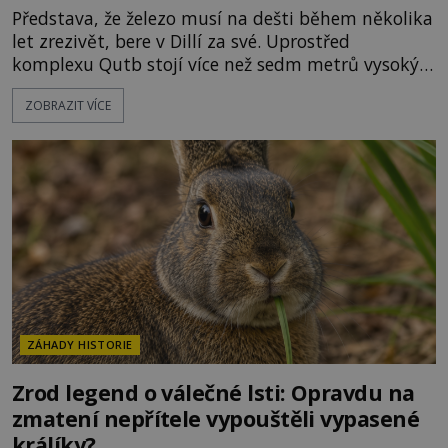
Představa, že železo musí na dešti během několika
let zrezivět, bere v Dillí za své. Uprostřed
komplexu Qutb stojí více než sedm metrů vysoký
železný sloup, který už přibližně 1 600 let odolává
ZOBRAZIT VÍCE
počasí s jen nepatrnými stopami koroze. Jeho
mimořádná trvanlivost dlouho živí legendy o
ztracených technologiích či tajemných
materiálech. Moderní metalurgie však ukazuje, že
skutečné vysvětlení je ješt
ZÁHADY HISTORIE
Zrod legend o válečné lsti: Opravdu na
zmatení nepřítele vypouštěli vypasené
králíky?