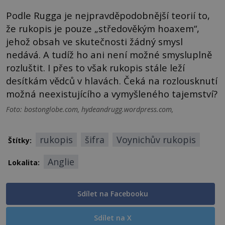
Podle Rugga je nejpravděpodobnější teorií to,
že rukopis je pouze „středověkým hoaxem“,
jehož obsah ve skutečnosti žádný smysl
nedává. A tudíž ho ani není možné smysluplně
rozluštit. I přes to však rukopis stále leží
desítkám vědců v hlavách. Čeká na rozlousknutí
možná neexistujícího a vymyšleného tajemství?
Foto: bostonglobe.com, hydeandrugg.wordpress.com,
rukopis
šifra
Voynichův rukopis
Štítky:
Anglie
Lokalita:
Sdílet na Facebooku
Sdílet na X