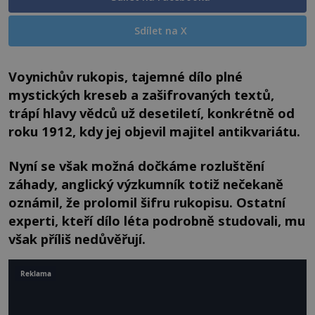
Sdílet na X
Voynichův rukopis, tajemné dílo plné
mystických kreseb a zašifrovaných textů,
trápí hlavy vědců už desetiletí, konkrétně od
roku 1912, kdy jej objevil majitel antikvariátu.
Nyní se však možná dočkáme rozluštění
záhady, anglický výzkumník totiž nečekaně
oznámil, že prolomil šifru rukopisu. Ostatní
experti, kteří dílo léta podrobně studovali, mu
však příliš nedůvěřují.
Reklama