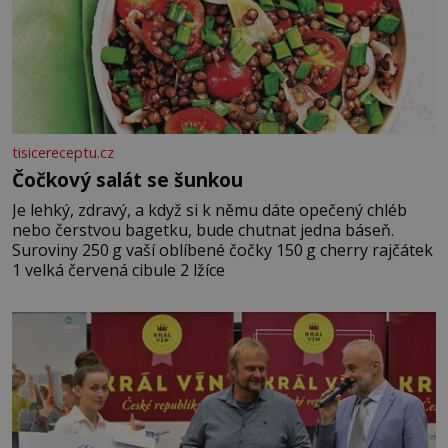
tisicereceptu.cz
Čočkový salát se šunkou
Je lehký, zdravý, a když si k němu dáte opečený chléb
nebo čerstvou bagetku, bude chutnat jedna báseň.
Suroviny 250 g vaší oblíbené čočky 150 g cherry rajčátek
1 velká červená cibule 2 lžíce