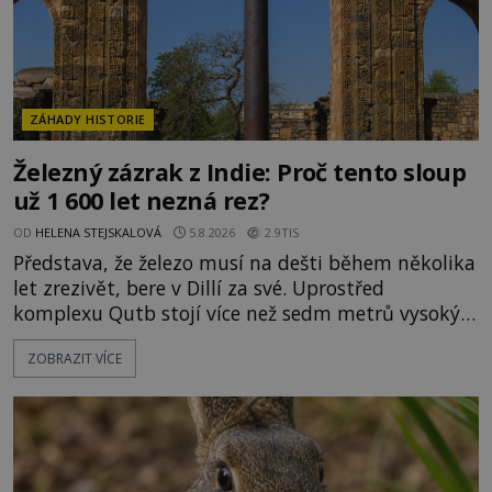
ZÁHADY HISTORIE
Železný zázrak z Indie: Proč tento sloup
už 1 600 let nezná rez?
OD
HELENA STEJSKALOVÁ
5.8.2026
2.9TIS
Představa, že železo musí na dešti během několika
let zrezivět, bere v Dillí za své. Uprostřed
komplexu Qutb stojí více než sedm metrů vysoký
železný sloup, který už přibližně 1 600 let odolává
ZOBRAZIT VÍCE
počasí s jen nepatrnými stopami koroze. Jeho
mimořádná trvanlivost dlouho živí legendy o
ztracených technologiích či tajemných
materiálech. Moderní metalurgie však ukazuje, že
skutečné vysvětlení je ješt