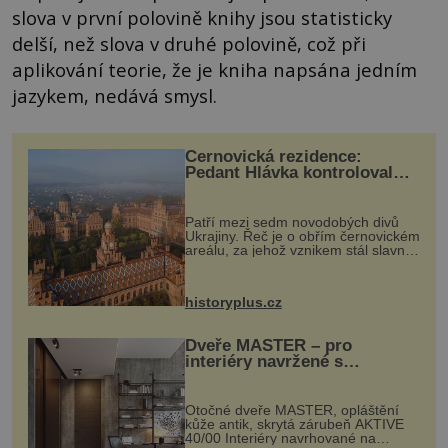
slova v první polovině knihy jsou statisticky
delší, než slova v druhé polovině, což při
aplikování teorie, že je kniha napsána jedním
jazykem, nedává smysl.
Černovická rezidence:
Pedant Hlávka kontroloval
každou cihlu
Patří mezi sedm novodobých divů
Ukrajiny. Řeč je o obřím černovickém
areálu, za jehož vznikem stál slavný
český architekt Josef Hlávka. Ten si
na něm dal mimořádně záležet. Jeho
stavební plány by při ...
historyplus.cz
Dveře MASTER – pro
interiéry navržené s
rozumem i vášní!
Otočné dveře MASTER, opláštění
kůže antik, skrytá zárubeň AKTIVE
40/00 Interiéry navrhované na