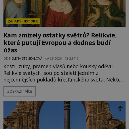
ZÁHADY HISTORIE
Kam zmizely ostatky světců? Relikvie,
které putují Evropou a dodnes budí
úžas
OD
HELENA STEJSKALOVÁ
6.8.2026
2.9TIS
Kosti, zuby, pramen vlasů nebo kousky oděvu.
Relikvie svatých jsou po staletí jedním z
nejcennějších pokladů křesťanského světa. Některé
mají pečlivě doloženou historii, jiné provází
ZOBRAZIT VÍCE
záhady, krádeže i nečekané objevy. Jejich osudy
připomínají dobrodružné romány, přesto se opírají
o skutečné historické události. Ve středověké
Evropě mají relikvie mimořádnou hodnotu. Nejsou
jen předmětem úcty