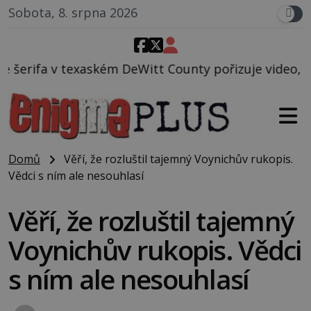
Sobota, 8. srpna 2026
Witt County pořizuje video, na kterém před jeho voz
Domů
Věří, že rozluštil tajemný Voynichův rukopis.
Vědci s ním ale nesouhlasí
Věří, že rozluštil tajemný
Voynichův rukopis. Vědci
s ním ale nesouhlasí