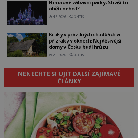
Hororové zábavní parky: Straší tu
oběti nehod?
4.8.2026
3.4TIS
Kroky v prázdných chodbách a
přízraky v oknech: Nejděsivější
domy v Česku budí hrůzu
2.8.2026
3.3TIS
NENECHTE SI UJÍT DALŠÍ ZAJÍMAVÉ
ČLÁNKY