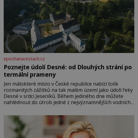
epochanacestach.cz
Poznejte údolí Desné: od Dlouhých strání po
termální prameny
Jen málokteré místo v České republice nabízí tolik
rozmanitých zážitků na tak malém území jako údolí řeky
Desné v srdci Jeseníků. Během jediného dne můžete
nahlédnout do útrob jedné z nejvýznamnějších vodních
elektráren v Evropě, vydat se na horské hřebeny, projet
se na koloběžce a den zakončit poznáváním památek ve
Velkých Losinách nebo v termálním