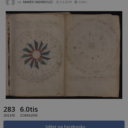
od
MAREK HADRBOLEC
3.6.2019
6.0tis
283
6.0tis
SDÍLENÍ
ZOBRAZENÍ
Sdílet na Facebooku