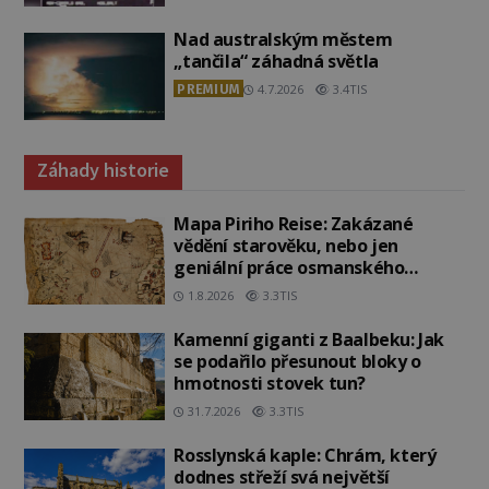
Nad australským městem
„tančila“ záhadná světla
PREMIUM
4.7.2026
3.4TIS
Záhady historie
Mapa Piriho Reise: Zakázané
vědění starověku, nebo jen
geniální práce osmanského
admirála?
1.8.2026
3.3TIS
Kamenní giganti z Baalbeku: Jak
se podařilo přesunout bloky o
hmotnosti stovek tun?
31.7.2026
3.3TIS
Rosslynská kaple: Chrám, který
dodnes střeží svá největší