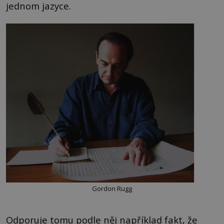
jednom jazyce.
Gordon Rugg
Odporuje tomu podle něj například fakt, že