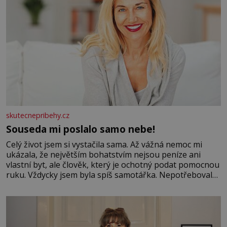
skutecnepribehy.cz
Souseda mi poslalo samo nebe!
Celý život jsem si vystačila sama. Až vážná nemoc mi
ukázala, že největším bohatstvím nejsou peníze ani
vlastní byt, ale člověk, který je ochotný podat pomocnou
ruku. Vždycky jsem byla spíš samotářka. Nepotřebovala
jsem kolem sebe partu kamarádek ani partnera. Stačily
mi knihy, práce a hlavně klid. Hned po studiích jsem
odešla z rodného města,