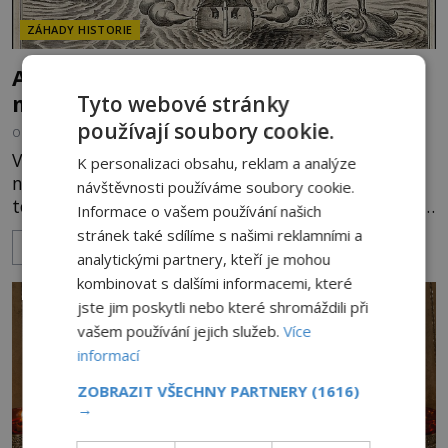
ZÁHADY HISTORIE
Ayia Napa: Kyperské vodní monstrum s
mírumilovnou povahou
Tyto webové stránky
používají soubory cookie.
OD
FILIP APPL
7.8.2026
4.6TIS
Vodní monstra jsou poměrně častým koloritem
K personalizaci obsahu, reklam a analýze
nejrůznějších jezer, řek či ostrovů. Mnozí skeptici
návštěvnosti používáme soubory cookie.
to přikládají hlavně snaze dané místo zviditelnit a
Informace o vašem používání našich
přitáhnout k němu pozornost záhadám
stránek také sdílíme s našimi reklamními a
ZOBRAZIT VÍCE
nakloněných turistů. Je to také případ kyperského
analytickými partnery, kteří je mohou
tvora jménem Ayia Napa? Nebo se může za
kombinovat s dalšími informacemi, které
legendami o něm ukrývat nějaký pravdivý základ?
jste jim poskytli nebo které shromáždili při
V blízkosti Mysu Greco, jak se přez
vašem používání jejich služeb.
Více
informací
ZOBRAZIT VŠECHNY PARTNERY
(1616)
→