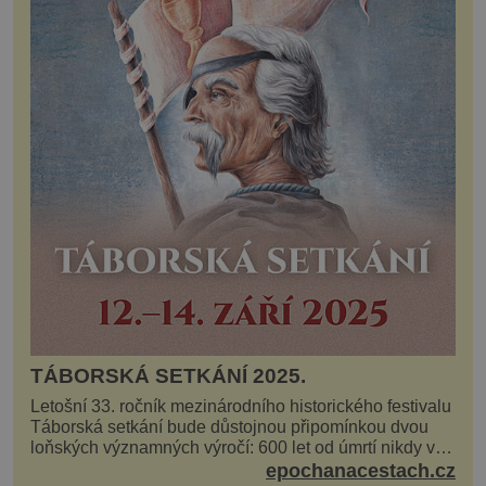
TÁBORSKÁ SETKÁNÍ 2025.
Letošní 33. ročník mezinárodního historického festivalu
Táborská setkání bude důstojnou připomínkou dvou
loňských významných výročí: 600 let od úmrtí nikdy v
poli neporaženého hejtmana Jana Žižky z Tr...
epochanacestach.cz