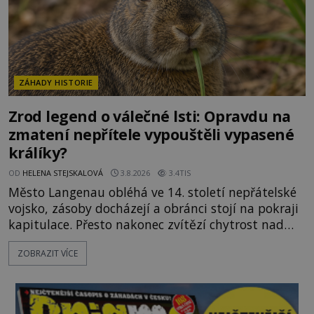
ZÁHADY HISTORIE
Zrod legend o válečné lsti: Opravdu na
zmatení nepřítele vypouštěli vypasené
králíky?
OD
HELENA STEJSKALOVÁ
3.8.2026
3.4TIS
Město Langenau obléhá ve 14. století nepřátelské
vojsko, zásoby docházejí a obránci stojí na pokraji
kapitulace. Přesto nakonec zvítězí chytrost nad
hrubou silou. Podle staré německé legendy vypustí
ZOBRAZIT VÍCE
obyvatelé za hradby dobře živeného králíka, aby
nepřítele přesvědčili, že uvnitř města je jídla stále
dost. Čas pracuje pro obléhatele. Ve městě ubývají
zásoby a každý den znamená další porci strádá