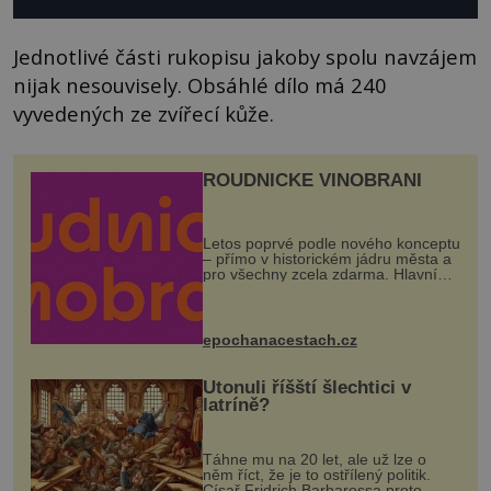
Jednotlivé části rukopisu jakoby spolu navzájem
nijak nesouvisely. Obsáhlé dílo má 240
vyvedených ze zvířecí kůže.
ROUDNICKÉ VINOBRANÍ
Letos poprvé podle nového konceptu
– přímo v historickém jádru města a
pro všechny zcela zdarma. Hlavní
program se odehraje na Karlově a
Husově náměstí. Návštěvníci se
mohou těšit na víno, burčák, pes...
epochanacestach.cz
Utonuli říšští šlechtici v
latríně?
Táhne mu na 20 let, ale už lze o
něm říct, že je to ostřílený politik.
Císař Fridrich Barbarossa proto