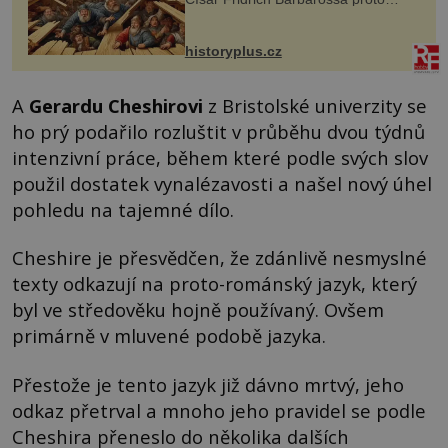
posílá svého syna a dědice Jindřicha
VI. do Erfurtu, aby se stal
prostředníkem při řešení sporu m...
historyplus.cz
A
Gerardu Cheshirovi
z Bristolské univerzity se
ho prý podařilo rozluštit v průběhu dvou týdnů
intenzivní práce, během které podle svých slov
použil dostatek vynalézavosti a našel nový úhel
pohledu na tajemné dílo.
Cheshire je přesvědčen, že zdánlivě nesmyslné
texty odkazují na proto-románský jazyk, který
byl ve středověku hojně používaný. Ovšem
primárně v mluvené podobě jazyka.
Přestože je tento jazyk již dávno mrtvý, jeho
odkaz přetrval a mnoho jeho pravidel se podle
Cheshira přeneslo do několika dalších