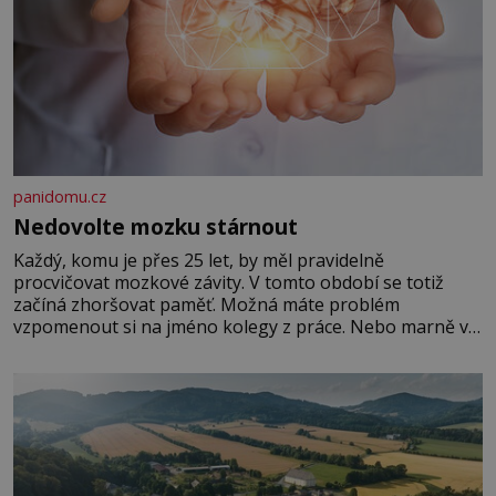
panidomu.cz
Nedovolte mozku stárnout
Každý, komu je přes 25 let, by měl pravidelně
procvičovat mozkové závity. V tomto období se totiž
začíná zhoršovat paměť. Možná máte problém
vzpomenout si na jméno kolegy z práce. Nebo marně v
paměti lovíte název knížky, kterou jste nedávno přečetli.
Je to opravdu tak, s věkem jako kdyby se paměť
rozhodla stávkovat. Cvičte