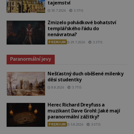
tajemství
30.7.2026
3.5TIS
Zmizelo pohádkové bohatství
templářského řádu do
nenávratna?
PREMIUM
29.7.2026
3.3TIS
Paranormální jevy
Nešťastný duch oběšené milenky
děsí studentky
8.8.2026
3.7TIS
Herec Richard Dreyfuss a
muzikant Dave Grohl: Jaké mají
paranormální zážitky?
PREMIUM
5.8.2026
3.0TIS